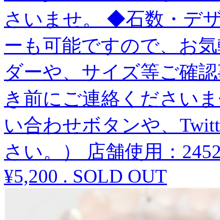
さいませ。 ◆石数・デ
ーも可能ですので、お気
ダーや、サイズ等ご確認
き前にご連絡くださいま
い合わせボタンや、Twitte
さい。） 店舗使用：245
¥5,200
.
SOLD OUT