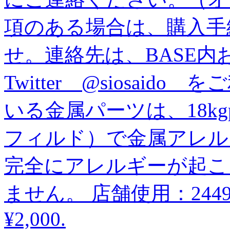
項のある場合は、購入手
せ。連絡先は、BASE
Twitter @siosai
いる金属パーツは、18k
フィルド）で金属アレル
完全にアレルギーが起こ
ません。 店舗使用：244
¥2,000
.