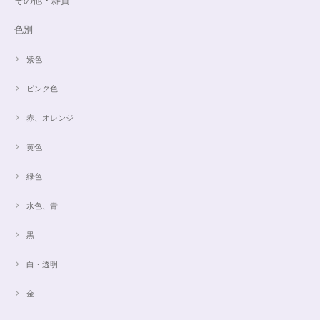
色別
紫色
ピンク色
赤、オレンジ
黄色
緑色
水色、青
黒
白・透明
金