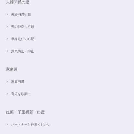
夫婦関係の運
【限定数1】レモンクォーツのサザレ100g/空間浄化/パワーストーンブレスレット浄化
2024/09/07
夫婦円満祈願
夜の仲良し祈願
単身赴任で心配
魅惑のスピリチュアルストーン｜2本目にもおすすめ！チャロアイトのブレスレット✨16.5cm
2024/09/07
浮気防止・抑止
家庭運
オーダー✨18cmブレスレット2点セット(⋆ᵕᴗᵕ⋆).+*
2024/06/20
家庭円満
育児を順調に
こんばんは。 商品受け取りました。 サイズ調整していただき、画像で見る
より本物の方がより素敵で、大変満足してしています。 毎日パワーストー
ンに癒されそうです。 ご丁寧な対応に感謝しております。
妊娠・子宝祈願・出産
パートナーと仲良くしたい
【ご売約済】カイヤナイト×ラリマー✨16.5cmブレスレット
2024/05/13