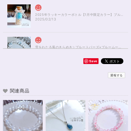
2025年ラッキーカラーボトル【1月中限定カラー】ブルーアパタイト×ルチルクォーツさざれ石
2025/02/13
雪をわたる風のきらめき✨ブルートパーズ×ブルームーンストーンブレスレット17cm
2025/01/04
Save
無事届きました！ 開けた瞬間、想像以上に可愛くて綺麗で、 とてもテンシ
ョンが上がりました！ ラッピングも可愛く、梱包もすごく丁寧で袋を開け
通報する
るのが 勿体無いくらいでした！ おまけで付いてきたさざれも可愛くて綺麗
で とても良かったです。 購入前に伺った質問や要望に対する対応も、 もの
すごく丁寧で親切でした！ お忙しい中、対応して下さって 本当にありがと
関連商品
うございました！ また機会があったら利用したいと思います。 この度は本
当にありがとうございました！
※16.5cmオーダー 努力を成功に導く✨ガーネット入りブレスレット15cm
2024/12/18