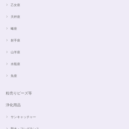
乙女座
天秤座
蠍座
射手座
山羊座
水瓶座
魚座
粒売りビーズ等
浄化用品
サンキャッチャー
聖水・フレグランス