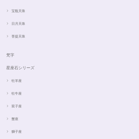
宝瓶天珠
日月天珠
菩提天珠
梵字
星座石シリーズ
牡羊座
牡牛座
双子座
蟹座
獅子座