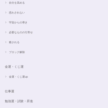
2024/03/27
自分を高める
惑わされない
希望通りに作って頂けました❣️ とても綺麗でうれしいです☺️ 対応も丁寧
で、梱包も綺麗にして頂きありがとうございました😊 次に購入する時もこ
宇宙からの導き
ちらでお願いしたいと思います☺️
必要なものの引寄せ
ご売約済✨ピンクフローライト限定バイカラー✨16.5cmブレスレット
癒される
2023/09/09
ブロック解除
とても丁寧にご対応いただきありがとうございました。ストーンもすごくキ
ラキラして綺麗でした。大切に着けたいと思います(*^^*)
金運・くじ運
金運・くじ運up
16cmオーダーご売約済【うつし世はゆめ 夜の夢こそまこと】5Aclassカイヤナイト15cmブレスレット
2023/07/29
仕事運
昨日無事届きました！ 江戸川乱歩と明智小五郎にまさにイメージピッタリ
勉強運・試験・昇進
の、なんとも不思議な雰囲気のするブレスです。 サイズ直しで入れていた
だいたアメジストが、2つの色味のためにまた素敵で…すみません、語彙力