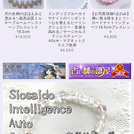
可愛いお品をありがとうございます。陽に当たるとキラキラして、とても可
月の女神のほほえみと
インディゴブルーカイ
【お写真現物1点のみ】
愛いです！とくにシトリンの色味がとても気に入りました。まだ、気になる
恵みを✨超高品質ミル
ヤナイトのペンダント
舞い散る桜をまとう✨
ブレスレットがたくさんあったので、また購入させていただきたいと思いま
キーブルームーンスト
✨心を整えるヒーリン
ロードナイトインクォ
す。また親切で迅速、丁寧な対応をしてくださりありがとうございました。
ーンブレスレット
グジュエリー・直感を
ーツ16.5cmブレスレッ
16.5cm
高める／サージカルス
ト
テンレスチェーン
¥19,000
¥9,800
40cm・マグネットク
ラスプ使用
【限定数1】カイヤナイトのサザレ100g/空間浄化/パワーストーンブレスレット浄化
2024/11/25
¥4,500
さざれながら、カイヤナイトのブルーバンドやジラソールアイが見える石も
ありました きれいな石をありがとうございます⭐︎
シンデレラのパワーストーンブレスレット「夢は希むもの」✨ブルーカルセドニー16cm
ステンレス→水晶変更
2024/10/24
本日無事に、到着しました！ ワクワクしながら開封しました(*^^*) とって
もキレイな色合いで、手に取るとほんのり温かく感じ元気になる気がしま
す！リボンのメッセージも大事にします(*^^*)まさかのお名前が(芸名なの
でしょうかね？^^)同じでびっくり♡嬉しいです♡ 次回は、オーダーをお願