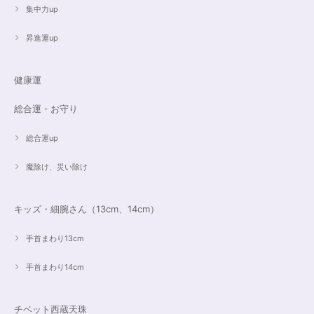
ないのでうまく表現できません。 ただ、想像通りおしゃれで素敵でした！
集中力up
大事にします。いつもありがとうございます。
昇進運up
遠隔レイキヒーリング（人）
健康運
2023/07/16
総合運・お守り
総合運up
魔除け、災い除け
キッズ・細腕さん（13cm、14cm）
手首まわり13cm
手首まわり14cm
チベット西蔵天珠