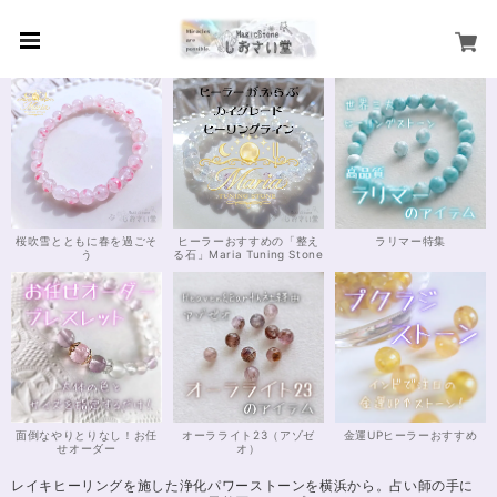
桜吹雪とともに春を過ごそ
ヒーラーおすすめの「整え
ラリマー特集
う
る石」Maria Tuning Stone
面倒なやりとりなし！お任
オーラライト23（アゾゼ
金運UPヒーラーおすすめ
せオーダー
オ）
レイキヒーリングを施した浄化パワーストーンを横浜から。占い師の手に