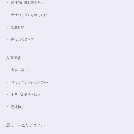
精神的に落ち着きたい
昨日、無事受け取りました。早速身につけています。 カイヤナイトがキラ
女性のリズムを整えたい
キラ綺麗で、ラリマーとのコントラストが素敵です。アメジストの淡い紫と
ラリマーの水色、好きな組み合わせです。 サイズ調整して頂け、ちょうど
安産祈願
よい大きさです。 いつもありがとうございます。
産後の心身ケア
愛と癒しの5Aラリマーブレスレット【限定ムーンストーン】✨17cm
2024/05/06
人間関係
良き出会い
コミュニケーション力up
こころを磨くアクアオーラのポイントペンダント☆さらなる高みへつながる鍵を…
2024/05/02
トラブル解決・防止
すぐに手元に届きました。写真の通りで、とてもキレイで気にいっていま
悪縁切り
す。ありがとうございました。
癒し・スピリチュアル
オーダー✨マルチカラー15cmブレスレット