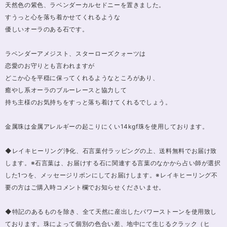
天然色の紫色、ラベンダーカルセドニーを置きました。
すうっと心を落ち着かせてくれるような
優しいオーラのある石です。
ラベンダーアメジスト、スターローズクォーツは
恋愛のお守りとも言われますが
どこか心を平穏に保ってくれるようなところがあり、
癒やし系オーラのブルーレースと協力して
持ち主様のお気持ちをすっと落ち着けてくれるでしょう。
金属珠は金属アレルギーの起こりにくい14kgf珠を使用しております。
◆レイキヒーリング浄化、石言葉付ラッピングの上、送料無料でお届け致
します。※石言葉は、お届けする石に関連する言葉のなかから占い師が選択
した1つを、メッセージリボンにしてお届けします。※レイキヒーリング不
要の方はご購入時コメント欄でお知らせくださいませ。
◆特記のあるものを除き、全て天然に産出したパワーストーンを使用致し
ております。珠によって個別の色合い差、地中にて生じるクラック（ヒ