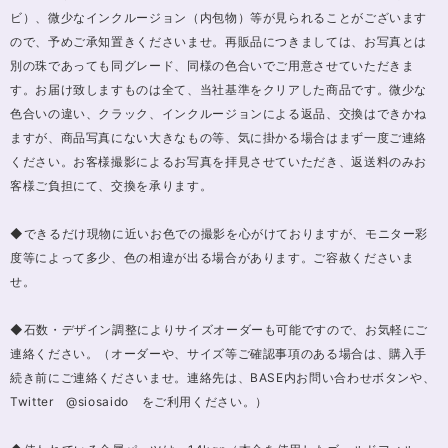
ビ）、微少なインクルージョン（内包物）等が見られることがございます
ので、予めご承知置きくださいませ。再販品につきましては、お写真とは
別の珠であっても同グレード、同様の色合いでご用意させていただきま
す。お届け致しますものは全て、当社基準をクリアした商品です。微少な
色合いの違い、クラック、インクルージョンによる返品、交換はできかね
ますが、商品写真にない大きなもの等、気に掛かる場合はまず一度ご連絡
ください。お客様撮影によるお写真を拝見させていただき、返送料のみお
客様ご負担にて、交換を承ります。
◆できるだけ現物に近いお色での撮影を心がけておりますが、モニター彩
度等によって多少、色の相違が出る場合があります。ご容赦くださいま
せ。
◆石数・デザイン調整によりサイズオーダーも可能ですので、お気軽にご
連絡ください。（オーダーや、サイズ等ご確認事項のある場合は、購入手
続き前にご連絡くださいませ。連絡先は、BASE内お問い合わせボタンや、
Twitter @siosaido をご利用ください。）