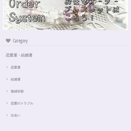
いしてみたいなと思いました！
インスピレーションの湧泉✨アクアオーラブレスレット15.5cm
2024/10/22
Category
この度は、ご縁に感謝致します。 やはり、この色のアクアオーラに出会え
て、 嬉しいです。 ダークアクアオーラも幻想的ですが、この爽やかな 水色
も、ずっーと見ていられますね。 素敵なブレスレットを、有難うございま
恋愛運・結婚運
した。
恋愛運
結婚運
【限定数1】アパタイトのサザレ100g/精神安定/パワーストーンブレスレット浄化
2024/10/22
復縁祈願
思ったより小粒でしたがとても綺麗なアパタイトでした ありがとうござい
恋愛のトラブル
ました⭐︎ アパタイトは大丈夫だったのですが、箱が潰れておまけで付いてい
たフローライトのさざれが粉々でした アパタイトを固定していたテープも
取れていたので、相当揺らされたか投げられたりしたのかも…
出会い