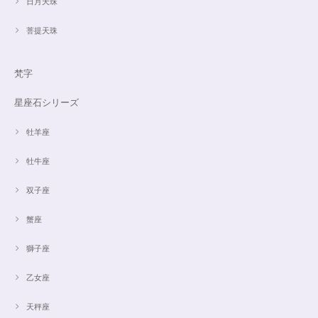
日月天珠
菩提天珠
梵字
星座石シリーズ
牡羊座
牡牛座
双子座
蟹座
獅子座
乙女座
天秤座