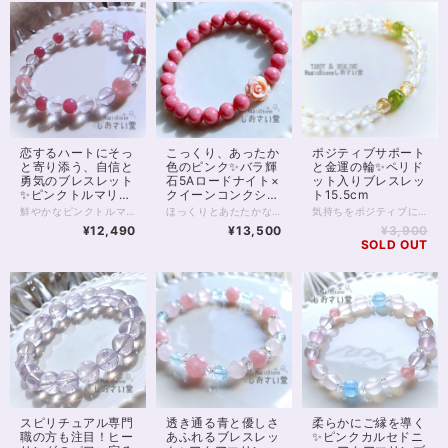
恋するハートにそっ
こっくり、あったか
ポジティブサポート
と寄り添う、自信と
色のピンク✨バラ輝
と金運の輪✨ペリド
勇気のブレスレット
石5Aロードナイト×
ット入りブレスレッ
✨ピンクトルマリン
クイーンコンクシェ
ト15.5cm
16.5cm
ルブレスレット
鮮やかなピンクトルマリンに、優しさのディープローズクォーツ、 癒し力のピンクフローライトを合わせたパワーストーンブレスレット。 美しくなりたい 優しい恋をしたい…… そんな、女性ならあたりまえの願い事を そっとサポートしていく石たちです。 3珠、8mmミラーボールカットの水晶が入っていますが、 その他の水晶にも見える丸玉はピンクフローライトです。 ピンクトルマリンもディープローズクォーツも いずれも優れた恋愛サポート、またメンタル・優しさサポートの石ですが、 フローライトはとりわけ気配が優しく、柔らかで 各石の調和を取りながら愛される運気を育むのに役立つでしょう。 ◆レイキヒーリング浄化、石言葉付ラッピングの上、送料無料でお届け致します。※石言葉は、お届けする石に関連する言葉のなかから占い師が選択した1つを、メッセージリボンにしてお届けします。※レイキヒーリング不要の方はご購入時コメント欄でお知らせくださいませ。 ◆特記のあるものを除き、全て天然に産出したパワーストーンを使用致しております。珠によって個別の色合い差、地中にて生じるクラック（ヒビ）、微少なインクルージョン（内包物）等が見られることがございますので、予めご承知置きくださいませ。再販品につきましては、お写真とは別の珠であっても同グレード、同様の色合いでご用意させていただきます。お届け致しますものは全て、当社基準をクリアした商品です。微少な色合いの違い、クラック、インクルージョンによる返品、交換はできかねますが、商品写真にない大きなもの等、気に掛かる場合はまず一度ご連絡ください。お客様撮影によるお写真を拝見させていただき、返送料のみお客様ご負担にて、交換を承ります。 ◆できるだけ現物に近いお色での撮影を心がけておりますが、モニター彩度等によって多少、色の相違が出る場合があります。ご容赦くださいませ。 ◆石数・デザイン調整によりサイズオーダーも可能ですので、お気軽にご連絡ください。（オーダーや、サイズ等ご確認事項のある場合は、購入手続き前にご連絡くださいませ。連絡先は、BASE内お問い合わせボタンや、Twitter @siosaido をご利用ください。） 店舗使用：2506
ほっくりとあたたかな色あいの、ロードナイト8mm珠のブレスレットです。 最高級、5Aクラスのロードナイトは、別名を「バラ輝石」と言います。 お写真のとおり内包物が少なく、美しく濃いピンクが特徴的。 ところどころグレーみはかかるものの目立ちません。 色あいが上品でおすすめの一品です。 ピンクの薔薇はクイーンコンクシェルのカービング。 径11mm前後、厚みは5mmほどの両面カービングです。 貴重なカリブ海の恵みを丁寧なカービングで仕上げた薔薇は 柔らかなピンク色で見る人をきっと癒してくれます。 クイーンコンクシェルは非常に貴重な素材ですが そのなかでも美しいカービングは手に入ることが少なく こちらの商品も、数はあるだけの限定となります。 寒くなる季節には、あたたかみを感じる色が欲しくなるもの。 ロードナイトの温度でほっとしてみませんか？ ◆レイキヒーリング浄化、石言葉付ラッピングの上、送料無料でお届け致します。※石言葉は、お届けする石に関連する言葉のなかから占い師が選択した1つを、メッセージリボンにしてお届けします。※レイキヒーリング不要の方はご購入時コメント欄でお知らせくださいませ。 ◆特記のあるものを除き、全て天然に産出したパワーストーンを使用致しております。珠によって個別の色合い差、地中にて生じるクラック（ヒビ）、微少なインクルージョン（内包物）等が見られることがございますので、予めご承知置きくださいませ。再販品につきましては、お写真とは別の珠であっても同グレード、同様の色合いでご用意させていただきます。お届け致しますものは全て、当社基準をクリアした商品です。微少な色合いの違い、クラック、インクルージョンによる返品、交換はできかねますが、商品写真にない大きなもの等、気に掛かる場合はまず一度ご連絡ください。お客様撮影によるお写真を拝見させていただき、返送料のみお客様ご負担にて、交換を承ります。 ◆できるだけ現物に近いお色での撮影を心がけておりますが、モニター彩度等によって多少、色の相違が出る場合があります。ご容赦くださいませ。 ◆石数・デザイン調整によりサイズオーダーも可能ですので、お気軽にご連絡ください。（オーダーや、サイズ等ご確認事項のある場合は、購入手続き前にご連絡くださいませ。連絡先は、BASE内お問い合わせボタンや、Twitter @siosaido をご利用ください。） 店舗使用：2465 ・ヒーラーおすすめ
気持ちをポジティブに向けてくれる組み合わせ。 8月の誕生石、ペリドットと 金運サポートで有名なタイチンルチルクォーツの パワーストーンブレスレットです。 細身のブレスレットですので、2本目の重ねづけ用としても また1本のみの着用でも 非常にエレガントに身に付けていただけます。 ペリドットは太陽の石とも呼ばれます。 エジプトでは、太陽の欠片や 太陽の力を受けるものと考えられていたようです。 エジプトの神は太陽神ですから まさに、神の奇跡を起こす石というわけ。 また、エジプトの頃から 夫婦関係に奇跡を起こす、とも伝えられていました。 現在は、ネガティブなオーラをポジティブなものへと 転換してくれる等とも言われますが、 実はペリドットには陰、すなわち月の神秘性も見いだされており 陰陽バランスの取れた石と言えます。 4Aや5Aクラスはほぼ宝石としての取り扱いとなり、 透明感があれば高額になることが多いペリドット。 今回使用のグレードは3A、光の透過もよく、 サイズ6mmの珠となっております。 微少に黒の内包物がありますが お写真にも写っておりますので事前にご確認くださいませ。 タイチンルチルクォーツは5mm珠と小粒の5Aグレード、 クリスタルは128面カットを施した6mm5Aグレードです。 ◆レイキヒーリング浄化、石言葉付ラッピングの上、送料無料でお届け致します。※石言葉は、お届けする石に関連する言葉のなかから占い師が選択した1つを、メッセージリボンにしてお届けします。※レイキヒーリング不要の方はご購入時コメント欄でお知らせくださいませ。 ◆特記のあるものを除き、全て天然に産出したパワーストーンを使用致しております。珠によって個別の色合い差、地中にて生じるクラック（ヒビ）、微少なインクルージョン（内包物）等が見られることがございますので、予めご承知置きくださいませ。再販品につきましては、お写真とは別の珠であっても同グレード、同様の色合いでご用意させていただきます。お届け致しますものは全て、当社基準をクリアした商品です。微少な色合いの違い、クラック、インクルージョンによる返品、交換はできかねますが、商品写真にない大きなもの等、気に掛かる場合はまず一度ご連絡ください。お客様撮影によるお写真を拝見させていただき、返送料のみお客様ご負担にて、交換を承ります。 ◆できるだけ現物に近いお色での撮影を心がけておりますが、モニター彩度等によって多少、色の相違が出る場合があります。ご容赦くださいませ。 ◆石数・デザイン調整によりサイズオーダーも可能ですので、お気軽にご連絡ください。（オーダーや、サイズ等ご確認事項のある場合は、購入手続き前にご連絡くださいませ。連絡先は、BASE内お問い合わせボタンや、Twitter @siosaido をご利用ください。） 店舗使用：2461
17cm
¥12,490
¥13,500
¥3,900
SOLD OUT
スピリチュアル専門
透き通る青と優しさ
柔らかにご縁を導く
職の方も注目！ヒー
あふれるブレスレッ
✨ピンクカルセドニ