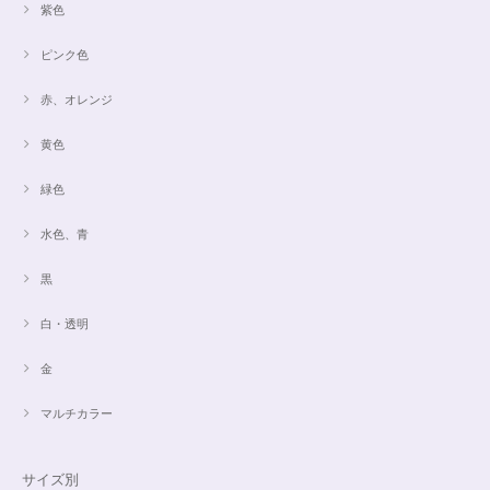
紫色
ピンク色
赤、オレンジ
黄色
緑色
水色、青
黒
白・透明
金
マルチカラー
サイズ別