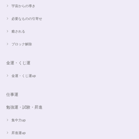
宇宙からの導き
必要なものの引寄せ
癒される
ブロック解除
金運・くじ運
金運・くじ運up
仕事運
勉強運・試験・昇進
集中力up
昇進運up