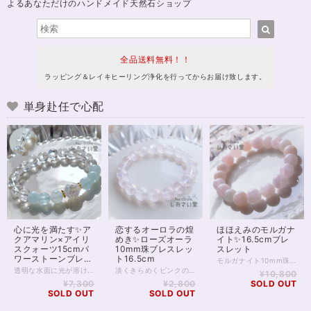
よるあなただけのハンドメイド天然石ショップ
全品送料無料！！
ラッピング＆レイキヒーリング浄化を行ってからお届け致します。
単身赴任で心配
心に光を満たす✨ア
恋するオーロラの煌
ほほえみのモルガナ
クアマリン×アイリ
めき✨ローズオーラ
イト✨16.5cmブレ
スクォーツ15cmパ
10mm珠ブレスレッ
スレット
ワーストーンブレス
ト16.5cm
モルガナイト10mm珠のブレスレットです。 モルガナイトは、皆さまご存知アクアマリン、の「ピンクのやつ」に該当します。 いわゆるベリルという石ですね。ベリルの青がアクアマリン、ピンクがモルガナイトです。 アクアマリンがよくコミュニケーションの石といわれるのと同じく、 モルガナイトもコミュニケーションを支えてくれると伝えられます。 またモルガナイトの場合、やわらかなピンク色から 恋愛面でのコミュニケーションに効果を発揮したり、 柔らかな雰囲気を身に付け、愛され体質にしてくれる、とも。 癒しの女神様がにっこりとほほえむような、 そんな1本をぜひ身に付けてみてください。 ◆レイキヒーリング浄化、石言葉付ラッピングの上、送料無料でお届け致します。※石言葉は、お届けする石に関連する言葉のなかから占い師が選択した1つを、メッセージリボンにしてお届けします。※レイキヒーリング不要の方はご購入時コメント欄でお知らせくださいませ。 ◆特記のあるものを除き、全て天然に産出したパワーストーンを使用致しております。珠によって個別の色合い差、地中にて生じるクラック（ヒビ）、微少なインクルージョン（内包物）等が見られることがございますので、予めご承知置きくださいませ。再販品につきましては、お写真とは別の珠であっても同グレード、同様の色合いでご用意させていただきます。お届け致しますものは全て、当社基準をクリアした商品です。微少な色合いの違い、クラック、インクルージョンによる返品、交換はできかねますが、商品写真にない大きなもの等、気に掛かる場合はまず一度ご連絡ください。お客様撮影によるお写真を拝見させていただき、返送料のみお客様ご負担にて、交換を承ります。 ◆できるだけ現物に近いお色での撮影を心がけておりますが、モニター彩度等によって多少、色の相違が出る場合があります。ご容赦くださいませ。 ◆石数・デザイン調整によりサイズオーダーも可能ですので、お気軽にご連絡ください。（オーダーや、サイズ等ご確認事項のある場合は、購入手続き前にご連絡くださいませ。連絡先は、BASE内お問い合わせボタンや、Twitter @siosaido をご利用ください。） ◆こちらの商品は拡大オーダーに珠入荷のためのお時間をいただくことがございます。 店舗使用：2508 ヒーラーおすすめ
レット
透明な水面に光が溶け込むような、澄んだエネルギーをまとうパワーストーンブレスレット。 4Aクラスのアクアマリンは内包物が少なく、アイシーな水色は冬らしい冷たさ、夏には涼しげな輝きをまといます。 心を静かに整え、コミュニケーションに調和をもたらす「癒しの石」として知られるアクアマリン。 穏やかな海の波のように、不安や緊張をやわらげ、あなた本来の魅力を自然に引き出してくれるでしょう。 中央には、虹色の光がきらめくアイリスクォーツと、オーラ加工が施されたクラッククォーツを組み合わせました。 アイリスクォーツは、光に反射して細かな虹が浮かびあがり、 持ち主の願いを明るい未来へと導く“幸運のサイン”を象徴する石です。 浄化と引き寄せのエネルギーを同時に持つため、新しいスタートや気持ちを切り替えたいときにも最適。 全体を包みこむ水晶の透明感が、心や空間の不要なエネルギーをすっきりとリセットし、清らかな流れを保ってくれます。 瑞々しさと透明感に満ちたこのブレスレットは、日常にさりげなく寄り添いながら、まるで光のヴェールをまとったような守りの力となるでしょう。 癒し・浄化・幸運のサポートを求める方や、気持ちを整えて前向きに歩きたい方にぴったりの一本です。 ※金属部分はゴールドフィルドを使用しています。 ◆レイキヒーリング浄化、石言葉付ラッピングの上、送料無料でお届け致します。※石言葉は、お届けする石に関連する言葉のなかから占い師が選択した1つを、メッセージリボンにしてお届けします。※レイキヒーリング不要の方はご購入時コメント欄でお知らせくださいませ。 ◆特記のあるものを除き、全て天然に産出したパワーストーンを使用致しております。珠によって個別の色合い差、地中にて生じるクラック（ヒビ）、微少なインクルージョン（内包物）等が見られることがございますので、予めご承知置きくださいませ。再販品につきましては、お写真とは別の珠であっても同グレード、同様の色合いでご用意させていただきます。お届け致しますものは全て、当社基準をクリアした商品です。微少な色合いの違い、クラック、インクルージョンによる返品、交換はできかねますが、商品写真にない大きなもの等、気に掛かる場合はまず一度ご連絡ください。お客様撮影によるお写真を拝見させていただき、返送料のみお客様ご負担にて、交換を承ります。 ◆できるだけ現物に近いお色での撮影を心がけておりますが、モニター彩度等によって多少、色の相違が出る場合があります。ご容赦くださいませ。 ◆石数・デザイン調整によりサイズオーダーも可能ですので、お気軽にご連絡ください。（オーダーや、サイズ等ご確認事項のある場合は、購入手続き前にご連絡くださいませ。連絡先は、BASE内お問い合わせボタンや、Twitter @siosaido をご利用ください。） 店舗使用：2513
淡くきらめくピンクの光、ロマンスを呼び込むお守りに。 ローズオーラ10ミリ珠のブレスレットです。 ローズオーラは、ローズクォーツにアメリカの特殊技術で金属を蒸着してつくる、特別な水晶です。 ローズクォーツに与えられた基本的な意味、効果を踏襲しつつも、 それをさらに強めるスピリチュアルな一面をもっています。 「オーラ」加工によって、直感を高め 精神的な成長をもたらすともいわれており、 単なる恋愛運アップの石ではなく、 愛と美において自己成長を促したい方にもおすすめです。 意味や効果の面をさておいても、半透明のローズオーラは非常に美麗で人目をひきます。 一方、ピンクではあるものの、色味が薄く穏やかなため 身に付けていても決して目立つわけではないのが良いところ。 ローズオーラには全く透明感のないものもありますが お写真5枚目、黒背景のお写真を掲載しましたとおり 向こう側の薄く透けるカラーで、 ビジネスシーンなどでも気負うことなく身に付けられるでしょう。 ◆レイキヒーリング浄化、石言葉付ラッピングの上、送料無料でお届け致します。※石言葉は、お届けする石に関連する言葉のなかから占い師が選択した1つを、メッセージリボンにしてお届けします。※レイキヒーリング不要の方はご購入時コメント欄でお知らせくださいませ。 ◆特記のあるものを除き、全て天然に産出したパワーストーンを使用致しております。珠によって個別の色合い差、地中にて生じるクラック（ヒビ）、微少なインクルージョン（内包物）等が見られることがございますので、予めご承知置きくださいませ。再販品につきましては、お写真とは別の珠であっても同グレード、同様の色合いでご用意させていただきます。お届け致しますものは全て、当社基準をクリアした商品です。微少な色合いの違い、クラック、インクルージョンによる返品、交換はできかねますが、商品写真にない大きなもの等、気に掛かる場合はまず一度ご連絡ください。お客様撮影によるお写真を拝見させていただき、返送料のみお客様ご負担にて、交換を承ります。 ◆できるだけ現物に近いお色での撮影を心がけておりますが、モニター彩度等によって多少、色の相違が出る場合があります。ご容赦くださいませ。 ◆石数・デザイン調整によりサイズオーダーも可能ですので、お気軽にご連絡ください。（オーダーや、サイズ等ご確認事項のある場合は、購入手続き前にご連絡くださいませ。連絡先は、BASE内お問い合わせボタンや、Twitter @siosaido をご利用ください。） ◆こちらの商品は拡大オーダーに珠入荷のためのお時間をいただくことがございます。 店舗使用：2509 ヒーラーおすすめ
¥10,800
¥7,300
¥2,800
SOLD OUT
SOLD OUT
SOLD OUT