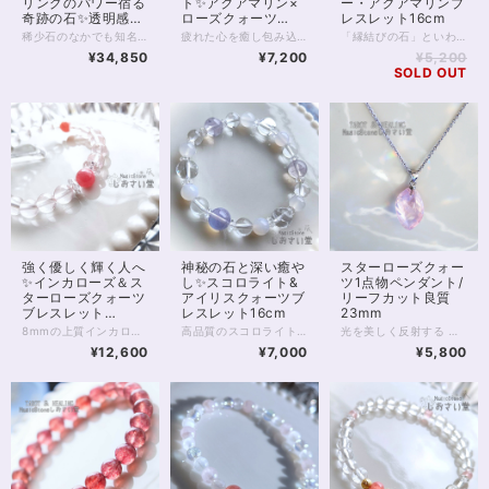
リングのパワー宿る
ト✨アクアマリン×
ー・アクアマリンブ
奇跡の石✨透明感抜
ローズクォーツ
レスレット16cm
群4Aclassスコロラ
15.5cm
稀少石のなかでも知名度がほどよく低い スコロライトのブレスレットです。 品質の良い4Aクラスの10mm珠を用い すっきりと、かつ存在感のある1本に仕上げています。 スコロライトは、アメジストから生成される 人の手が加わった石です。 しかし、「スコロライトを作ろう」としても 実際にきれいなスコロライトに「なる」ことは 少ないのだそうです。 処理中に割れる、色が出ない といったことが多いため、 きれいなスコロライトは「奇跡の石」と呼ばれることもあります。 通常のアメジストとは違った ミルキーのかった薄いラベンダー色は、 見る人を何ともいえない、切ない、温かな気持ちにさせてくれます。 アメジストも癒しのパワーが強い石ですが スコロライトならではの色あいの優しさと 希少性が加わることで、 ヒーリングの力はさらに強いものとなるのです。 高品質のスコロライトは ヒーラーさん、占い師さんのお守りアイテムにもおすすめ。 スピリチュアル的に負荷の強いお仕事をされていても しっかりとお守りしてくれることでしょう。 そんな稀少なスコロライトですが 10mmの珠になると出回る数はさらに減ります。 天然石業界全体をみても数の限られる 参考上代40,000円upの高品質クラスです。 ぜひこの機会にお手にとってみてくださいね。 ◆レイキヒーリング浄化、石言葉付ラッピングの上、送料無料でお届け致します。※石言葉は、お届けする石に関連する言葉のなかから占い師が選択した1つを、メッセージリボンにしてお届けします。※レイキヒーリング不要の方はご購入時コメント欄でお知らせくださいませ。 ◆特記のあるものを除き、全て天然に産出したパワーストーンを使用致しております。珠によって個別の色合い差、地中にて生じるクラック（ヒビ）、微少なインクルージョン（内包物）等が見られることがございますので、予めご承知置きくださいませ。スコロライトはクラックの多い天然石です。4Aクラスでも大きなクラックがいくつか見られますので、あらかじめご了承くださいませ。 再販品につきましては、お写真とは別の珠であっても同グレード、同様の色合いでご用意させていただきます。お届け致しますものは全て、当社基準をクリアした商品です。微少な色合いの違い、クラック、インクルージョンによる返品、交換はできかねますが、商品写真にない大きなもの等、気に掛かる場合はまず一度ご連絡ください。お客様撮影によるお写真を拝見させていただき、返送料のみお客様ご負担にて、交換を承ります。 ◆できるだけ現物に近いお色での撮影を心がけておりますが、モニター彩度等によって多少、色の相違が出る場合があります。ご容赦くださいませ。 ◆石数・デザイン調整によりサイズオーダーも可能ですので、お気軽にご連絡ください。石の増減に伴い加算、値引きが発生することがございます。オーダーや、サイズ等ご確認事項のある場合は、購入手続き前にご連絡くださいませ。連絡先は、BASE内お問い合わせボタンや、Twitter @siosaido をご利用ください。 ヒーラーおすすめ 店舗使用：2460
疲れた心を癒し包み込むのは 水のごとく透き通った青。 舞い散る桜のような濃淡に どこまでも優しくなれる自分を知る。 【ローズクォーツ】8mm8石5Aグレード 【ディープローズクオーツ】10mm1石3グレード、8mm5石3グレード 持ち主様の優しさを引き出す石。 恋愛の石とも言われます。 愛情面の感受性も高めてくれるので、 身近な人との関係をより深めたいと思う時におすすめの石です。 自分の心を癒やすことにも役立ちます。 色が薄いものをローズクォーツ 色が濃いものはディープローズクォーツと呼ばれています。 【アクアマリン】6mm6石5Aグレード 名前のとおり、海を象徴する天然石。 優しい心のありようをサポートし、 コミュニケーションの能力を アップしてくれると伝えられています。 アクアマリンは、結婚のお守りと言われることが多いですが これは、コミュニケーションをスムーズにすることで お互いの意思疎通をサポートするためと 考えられるでしょう。 【クリスタル（ボタン型）】6mm10石、4mm2石 身の回りを浄化すると言われます。 ボタンカットによって、 太陽の光などを拡散し きらきらと煌めく美しい輝きを 見せてくれます。 ◆レイキヒーリング浄化、石言葉付ラッピングの上、送料無料でお届け致します。※石言葉は、お届けする石に関連する言葉のなかから占い師が選択した1つを、メッセージリボンにしてお届けします。※レイキヒーリング不要の方はご購入時コメント欄でお知らせくださいませ。 ◆特記のあるものを除き、全て天然に産出したパワーストーンを使用致しております。珠によって個別の色合い差、地中にて生じるクラック（ヒビ）、微少なインクルージョン（内包物）等が見られることがございますので、予めご承知置きくださいませ。再販品につきましては、お写真とは別の珠であっても同グレード、同様の色合いでご用意させていただきます。お届け致しますものは全て、当社基準をクリアした商品です。微少な色合いの違い、クラック、インクルージョンによる返品、交換はできかねますが、商品写真にない大きなもの等、気に掛かる場合はまず一度ご連絡ください。お客様撮影によるお写真を拝見させていただき、返送料のみお客様ご負担にて、交換を承ります。 ◆できるだけ現物に近いお色での撮影を心がけておりますが、モニター彩度等によって多少、色の相違が出る場合があります。ご容赦くださいませ。 ◆石数・デザイン調整によりサイズオーダーも可能ですので、お気軽にご連絡ください。（オーダーや、サイズ等ご確認事項のある場合は、購入手続き前にご連絡くださいませ。連絡先は、BASE内お問い合わせボタンや、Twitter @siosaido をご利用ください。） 店舗使用：2422
「縁結びの石」といわれるカルセドニーのうち、 ピンクカルセドニーとラベンダーカルセドニーの二種を使用した パワーストーンブレスレットです。 ピンクカルセドニーは 「恋愛のご縁を導く」といわれ、 ラベンダーカルセドニーは 「自分にとって良いご縁を導く」といわれます。 総じて紫の石は、 自分に必要なものを選り分けることに優れているようです。 このブレスレットにはもう1つ 透明な紫の石、ラベンダーアメジストが使われていますが ラベンダーアメジストもまた、 自分が必要とする道へ導いてくれるといわれる石の一つです。 このブレスレットには他に、 幸せな結婚を暗示するアクアマリン 自分の魅力を最大限に引き出すことを助けるディープローズクォーツ などが使われています。 パステル調の柔らかな色あいで こころを緩め、 自分に必要なご縁を引き寄せてください。 ◆レイキヒーリング浄化、石言葉付ラッピングの上、送料無料でお届け致します。※石言葉は、お届けする石に関連する言葉のなかから占い師が選択した1つを、メッセージリボンにしてお届けします。※レイキヒーリング不要の方はご購入時コメント欄でお知らせくださいませ。 ◆特記のあるものを除き、全て天然に産出したパワーストーンを使用致しております。珠によって個別の色合い差、地中にて生じるクラック（ヒビ）、微少なインクルージョン（内包物）等が見られることがございますので、予めご承知置きくださいませ。再販品につきましては、お写真とは別の珠であっても同グレード、同様の色合いでご用意させていただきます。お届け致しますものは全て、当社基準をクリアした商品です。微少な色合いの違い、クラック、インクルージョンによる返品、交換はできかねますが、商品写真にない大きなもの等、気に掛かる場合はまず一度ご連絡ください。お客様撮影によるお写真を拝見させていただき、返送料のみお客様ご負担にて、交換を承ります。 ◆できるだけ現物に近いお色での撮影を心がけておりますが、モニター彩度等によって多少、色の相違が出る場合があります。ご容赦くださいませ。 ◆石数・デザイン調整によりサイズオーダーも可能ですので、お気軽にご連絡ください。（オーダーや、サイズ等ご確認事項のある場合は、購入手続き前にご連絡くださいませ。連絡先は、BASE内お問い合わせボタンや、Twitter @siosaido をご利用ください。） 店舗使用：2452
イトブレスレット
¥34,850
¥7,200
¥5,200
16.5cm
SOLD OUT
強く優しく輝く人へ
神秘の石と深い癒や
スターローズクォー
✨インカローズ＆ス
し✨スコロライト&
ツ1点物ペンダント/
ターローズクォーツ
アイリスクォーツブ
リーフカット良質
ブレスレット
レスレット16cm
23mm
15.5cm
8mmの上質インカローズとスターローズクォーツをシンプルに並べたパワーストーンブレスレットです。 スターローズクォーツは、スマホのライトや日光の当たり具合できれいにスターが浮かぶハイグレード品。 インカローズもまた内包物のきわめて少ない、ブルーベースの好発色を楽しむことができます。 主には愛情運を向上させるといわれる、ローズクォーツやインカローズ。 自分をより美しく洗練させ、美容運もあげてくれるといわれています。 透明感、上質感、きらめき、優しさを感じられる1本です。 ◆レイキヒーリング浄化、石言葉付ラッピングの上、送料無料でお届け致します。※石言葉は、お届けする石に関連する言葉のなかから占い師が選択した1つを、メッセージリボンにしてお届けします。※レイキヒーリング不要の方はご購入時コメント欄でお知らせくださいませ。 ◆特記のあるものを除き、全て天然に産出したパワーストーンを使用致しております。珠によって個別の色合い差、地中にて生じるクラック（ヒビ）、微少なインクルージョン（内包物）等が見られることがございますので、予めご承知置きくださいませ。再販品につきましては、お写真とは別の珠であっても同グレード、同様の色合いでご用意させていただきます。お届け致しますものは全て、当社基準をクリアした商品です。微少な色合いの違い、クラック、インクルージョンによる返品、交換はできかねますが、商品写真にない大きなもの等、気に掛かる場合はまず一度ご連絡ください。お客様撮影によるお写真を拝見させていただき、返送料のみお客様ご負担にて、交換を承ります。 ◆できるだけ現物に近いお色での撮影を心がけておりますが、モニター彩度等によって多少、色の相違が出る場合があります。ご容赦くださいませ。 ◆石数・デザイン調整によりサイズオーダーも可能ですので、お気軽にご連絡ください。（オーダーや、サイズ等ご確認事項のある場合は、購入手続き前にご連絡くださいませ。連絡先は、BASE内お問い合わせボタンや、Twitter @siosaido をご利用ください。） 店舗使用：2445
高品質のスコロライトとアイリスクォーツを用いたパワーストーンブレスレットです。 スコロライトのミルキーな色あいがホワイトカルセドニーとよくあいます。 スコロライトは天然アメジストに特殊加工を施した石で、 癒やしのパワーが大変大きいといわれています。 アメジストに比べてミルキーがかっているのが特徴ですが 特殊加工をほどこす間に割れたり、別の色になってしまったりして 品質のよいスコロライトになるのはほんの一部であるということです。 今回の石は品質よく、また軽めのクラックが入っていますが虹が見えることもあり、さまざまな角度で楽しんでいただけます。 浄化、癒やし、引き寄せにおすすめのブレスレットです。 内周16cm強、16.5cmの方も着用いただけます。サイズオーダーも承ります。 ◆レイキヒーリング浄化、ラッピングの上、送料無料でお届け致します。 ◆特記のあるものを除き、全て天然に産出したパワーストーンを使用致しております。珠によって個別の色合い差、地中にて生じるクラック（ヒビ）、微少なインクルージョン（内包物）等が見られることがございますので、予めご承知置きくださいませ。再販品につきましては、お写真とは別の珠であっても同グレード、同様の色合いでご用意させていただきます。お届け致しますものは全て、当社基準をクリアした商品です。微少な色合いの違い、クラック、インクルージョンによる返品、交換はできかねますが、商品写真にない大きなもの等、気に掛かる場合はまず一度ご連絡ください。お客様撮影によるお写真を拝見させていただき、返送料のみお客様ご負担にて、交換を承ります。 ◆できるだけ現物に近いお色での撮影を心がけておりますが、モニター彩度等によって多少、色の相違が出る場合があります。ご容赦くださいませ。 ◆石数・デザイン調整によりサイズオーダーも可能ですので、お気軽にご連絡ください。（オーダーや、サイズ等ご確認事項のある場合は、購入手続き前にご連絡くださいませ。連絡先は、BASE内お問い合わせボタンや、Twitter @siosaido をご利用ください。） ・ヒーラーおすすめ 店舗使用：2443
光を美しく反射する リーフカットのスターローズクォーツ サージカルステンレスチェーンと合わせた 金属アレルギー対応ペンダントです。 内部、帯状の内包物あり（クラックではなくインクルージョンです） 画像にてご確認くださいませ。 あわいピンク色はスターローズクォーツならではの美しさ ローズクォーツにはない透明感と輝きが 優しく胸元を彩ります。 さまざまな角度からのお写真を掲載しております。 スターローズクォーツも ローズクォーツの一種として、愛情を育むと言われていますが スターローズクォーツはまた、再生の石、 1つの恋や愛が終わったとしても、傷を癒やしまた次へと歩みを進める助けとなる そんな言い伝えもございます。 スターローズクォーツならではの透明感を ぜひ実感してください。 ◆レイキヒーリング浄化、ラッピングの上、送料無料でお届け致します。 ◆特記のあるものを除き、全て天然に産出したパワーストーンを使用致しております。珠によって個別の色合い差、地中にて生じるクラック（ヒビ）、微少なインクルージョン（内包物）等が見られることがございますので、予めご承知置きくださいませ。 ※お届け致しますものは全て、当社基準をクリアした商品です。こちらの商品は1点物のため微少な色合いの違い、クラック、インクルージョンによる返品、交換はできかねます。
¥12,600
¥7,000
¥5,800