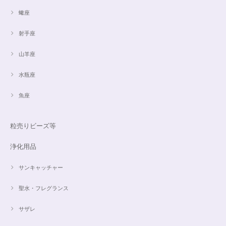
蠍座
射手座
山羊座
水瓶座
魚座
粒売りビーズ等
浄化用品
サンキャッチャー
聖水・フレグランス
サザレ