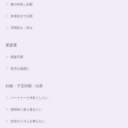
夜の仲良し祈願
単身赴任で心配
浮気防止・抑止
家庭運
家庭円満
育児を順調に
妊娠・子宝祈願・出産
パートナーと仲良くしたい
精神的に落ち着きたい
女性のリズムを整えたい