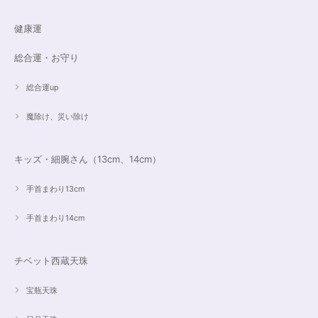
健康運
総合運・お守り
総合運up
魔除け、災い除け
キッズ・細腕さん（13cm、14cm）
手首まわり13cm
手首まわり14cm
チベット西蔵天珠
宝瓶天珠