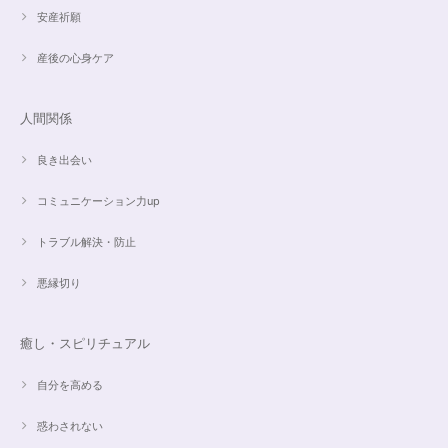
安産祈願
産後の心身ケア
人間関係
良き出会い
コミュニケーション力up
トラブル解決・防止
悪縁切り
癒し・スピリチュアル
自分を高める
惑わされない