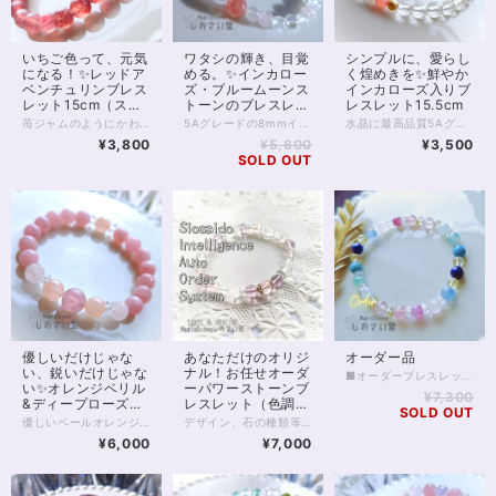
いちご色って、元気
ワタシの輝き、目覚
シンプルに、愛らし
になる！✨レッドア
める。✨インカロー
く煌めきを✨鮮やか
ベンチュリンブレス
ズ・ブルームーンス
インカローズ入りブ
レット15cm（スト
トーンのブレスレッ
レスレット15.5cm
ロベリークォーツ）
ト16.5cm
苺ジャムのようにかわいらしく しっとりと、落ち着きのある赤。 通称ストロベリークォーツ、 「レッドアベンチュリン」のパワーストーンブレスレットです。 アベンチュリンは癒やし効果の高い石として知られていますが その中でもレッドアベンチュリンは、リラックスと同時にエネルギーを分けてくれるような 温かさが魅力となっています。 癒やされたい気持ちもあるけれど 仕事や家事など、まだまだ頑張りたいことがある！ そんな女性にぴったりですね。 ストロベリークォーツは鉱物的に見ると何種類かが存在しており 今回ご紹介しておりますのは、インド産のクォーツ 内包物は、ヘマタイトとゲーサイトが多く 一部、レピドクロサイトの内包があるとの鑑別です。 珠サイズ7mm、存在感がありながらも すっきりと身に付けることのできる太さとなっております。 ◆レイキヒーリング浄化、石言葉付ラッピングの上、送料無料でお届け致します。※石言葉は、お届けする石に関連する言葉のなかから占い師が選択した1つを、メッセージリボンにしてお届けします。※レイキヒーリング不要の方はご購入時コメント欄でお知らせくださいませ。 ◆特記のあるものを除き、全て天然に産出したパワーストーンを使用致しております。珠によって個別の色合い差、地中にて生じるクラック（ヒビ）、微少なインクルージョン（内包物）等が見られることがございますので、予めご承知置きくださいませ。再販品につきましては、お写真とは別の珠であっても同グレード、同様の色合いでご用意させていただきます。お届け致しますものは全て、当社基準をクリアした商品です。微少な色合いの違い、クラック、インクルージョンによる返品、交換はできかねますが、商品写真にない大きなもの等、気に掛かる場合はまず一度ご連絡ください。お客様撮影によるお写真を拝見させていただき、返送料のみお客様ご負担にて、交換を承ります。 ◆できるだけ現物に近いお色での撮影を心がけておりますが、モニター彩度等によって多少、色の相違が出る場合があります。ご容赦くださいませ。 ◆石数・デザイン調整によりサイズオーダーも可能ですので、お気軽にご連絡ください。（オーダーや、サイズ等ご確認事項のある場合は、購入手続き前にご連絡くださいませ。連絡先は、BASE内お問い合わせボタンや、Twitter @siosaido をご利用ください。） 店舗使用：2436
5Aグレードの8mmインカローズ1粒に、 5mmのブルームーンストーン、 6mmのレインボーオーラ、ローズオーラ。 優しい色合いに 鮮やかな1粒ピンクがドキっとさせる ちょっと小悪魔な美容運ブレスレットです。 インカローズを除き、5～6mmの珠でできているため、 全体のシルエットが細身で、 腕まわりに華奢な印象を与えます。 珠は小さめでも、しっかりと輝きを放つ粒が使われており エレガントで、華やかな印象も。 腕時計と一緒につけたり、 他のブレスレットと一緒につけたりするのもおすすめです。 ◆レイキヒーリング浄化、石言葉付ラッピングの上、送料無料でお届け致します。※石言葉は、お届けする石に関連する言葉のなかから占い師が選択した1つを、メッセージリボンにしてお届けします。※レイキヒーリング不要の方はご購入時コメント欄でお知らせくださいませ。 ◆特記のあるものを除き、全て天然に産出したパワーストーンを使用致しております。珠によって個別の色合い差、地中にて生じるクラック（ヒビ）、微少なインクルージョン（内包物）等が見られることがございますので、予めご承知置きくださいませ。再販品につきましては、お写真とは別の珠であっても同グレード、同様の色合いでご用意させていただきます。お届け致しますものは全て、当社基準をクリアした商品です。微少な色合いの違い、クラック、インクルージョンによる返品、交換はできかねますが、商品写真にない大きなもの等、気に掛かる場合はまず一度ご連絡ください。お客様撮影によるお写真を拝見させていただき、返送料のみお客様ご負担にて、交換を承ります。 ◆できるだけ現物に近いお色での撮影を心がけておりますが、モニター彩度等によって多少、色の相違が出る場合があります。ご容赦くださいませ。 ◆石数・デザイン調整によりサイズオーダーも可能ですので、お気軽にご連絡ください。（オーダーや、サイズ等ご確認事項のある場合は、購入手続き前にご連絡くださいませ。連絡先は、BASE内お問い合わせボタンや、Twitter @siosaido をご利用ください。） 店舗使用：2431
水晶に最高品質5Aグレードのインカローズをひと粒、 また同じく5Aのディープローズクォーツを配した 細身、シンプルな愛されブレスレット。 クリスタルは6mm珠 インカローズは5mm、ディープローズクォーツは4mm さらに14kgfゴールドボール。 すべて小さな珠で揃えたブレスレットは、 存在感があるのに控えめで、 控えめなのに艶やか。 カットクリスタルが光を拡散させ、 きらきらと美しい世界観を演出します。 派手なものを避けたいとき、 ブレスレットの他に時計を付けたいとき、 他に1軍のブレスレットがあるときにもおすすめ。 ◆レイキヒーリング浄化、石言葉付ラッピングの上、送料無料でお届け致します。※石言葉は、お届けする石に関連する言葉のなかから占い師が選択した1つを、メッセージリボンにしてお届けします。※レイキヒーリング不要の方はご購入時コメント欄でお知らせくださいませ。 ◆特記のあるものを除き、全て天然に産出したパワーストーンを使用致しております。珠によって個別の色合い差、地中にて生じるクラック（ヒビ）、微少なインクルージョン（内包物）等が見られることがございますので、予めご承知置きくださいませ。再販品につきましては、お写真とは別の珠であっても同グレード、同様の色合いでご用意させていただきます。お届け致しますものは全て、当社基準をクリアした商品です。微少な色合いの違い、クラック、インクルージョンによる返品、交換はできかねますが、商品写真にない大きなもの等、気に掛かる場合はまず一度ご連絡ください。お客様撮影によるお写真を拝見させていただき、返送料のみお客様ご負担にて、交換を承ります。 ◆できるだけ現物に近いお色での撮影を心がけておりますが、モニター彩度等によって多少、色の相違が出る場合があります。ご容赦くださいませ。 ◆石数・デザイン調整によりサイズオーダーも可能ですので、お気軽にご連絡ください。（オーダーや、サイズ等ご確認事項のある場合は、購入手続き前にご連絡くださいませ。連絡先は、BASE内お問い合わせボタンや、Twitter @siosaido をご利用ください。） ◆使われている金属パーツは、14金ゴールドフィルドです。表面コーティングに本物の金が使われ、金属アレルギーに対応しておりますが、完全にアレルギーが起こらないという保証ではございません。 店舗使用：2428
¥3,800
¥5,600
¥3,500
SOLD OUT
優しいだけじゃな
あなただけのオリジ
オーダー品
い、鋭いだけじゃな
ナル！お任せオーダ
■オーダーブレスレット ご予約のお客様のみご購入可能です。 お客様へ デザインのご相談をありがとうございました。 本制作へ進ませていただきます。ご購入のお手続き後、2日ほどで発送となります。 何卒よろしくお願い申し上げます。 ◆レイキヒーリング浄化、石言葉付ラッピングの上、送料無料でお届け致します。※石言葉は、お届けする石に関連する言葉のなかから占い師が選択した1つを、メッセージリボンにしてお届けします。※レイキヒーリング不要の方はご購入時コメント欄でお知らせくださいませ。 ◆特記のあるものを除き、全て天然に産出したパワーストーンを使用致しております。珠によって個別の色合い差、地中にて生じるクラック（ヒビ）、微少なインクルージョン（内包物）等が見られることがございますので、予めご承知置きくださいませ。再販品につきましては、お写真とは別の珠であっても同グレード、同様の色合いでご用意させていただきます。お届け致しますものは全て、当社基準をクリアした商品です。微少な色合いの違い、クラック、インクルージョンによる返品、交換はできかねますが、商品写真にない大きなもの等、気に掛かる場合はまず一度ご連絡ください。お客様撮影によるお写真を拝見させていただき、返送料のみお客様ご負担にて、交換を承ります。 ◆できるだけ現物に近いお色での撮影を心がけておりますが、モニター彩度等によって多少、色の相違が出る場合があります。ご容赦くださいませ。
い✨オレンジベリル
ーパワーストーンブ
¥7,300
&ディープローズク
レスレット（色調選
SOLD OUT
ォーツのブレスレッ
択可）
優しいペールオレンジ、 蕩けたキャンディのようなピンク。 オレンジベリル（インペリアルモルガナイト）、 ディープローズクォーツと 薔薇カービングの施された淡色ローズクォーツの ブレスレットです。 ローズクォーツは持ち主の優しさを引き出すと言われますが、 見ているだけで優しくなれるような とろりとした色の濃い、3Aグレードのディープローズクォーツに、 お色は薄いですが柔らかなピンク色、 薔薇のカットを施した8mmのカットローズクォーツを 合わせています。 中央の10mmディープローズクォーツは最上級の5Aグレード 透明感があり大きく、美しい粒です。 8mmオレンジベリルは3Aグレード。 やや透明感のある淡いオレンジは、とても優しい色あいです。 オレンジ色はポジティブの色、と考えられていますが、 オレンジベリルには相手を見極める洞察力や リーダーシップといった意味も与えられています。 鋭い洞察力とポジティブな生命エネルギーが パステルカラーの優しさと混じり合い、 あなたの強さをサポートしてくれる力となるでしょう。 ◆レイキヒーリング浄化、石言葉付ラッピングの上、送料無料でお届け致します。※石言葉は、お届けする石に関連する言葉のなかから占い師が選択した1つを、メッセージリボンにしてお届けします。※レイキヒーリング不要の方はご購入時コメント欄でお知らせくださいませ。 ◆特記のあるものを除き、全て天然に産出したパワーストーンを使用致しております。珠によって個別の色合い差、地中にて生じるクラック（ヒビ）、微少なインクルージョン（内包物）等が見られることがございますので、予めご承知置きくださいませ。再販品につきましては、お写真とは別の珠であっても同グレード、同様の色合いでご用意させていただきます。お届け致しますものは全て、当社基準をクリアした商品です。微少な色合いの違い、クラック、インクルージョンによる返品、交換はできかねますが、商品写真にない大きなもの等、気に掛かる場合はまず一度ご連絡ください。お客様撮影によるお写真を拝見させていただき、返送料のみお客様ご負担にて、交換を承ります。 ◆できるだけ現物に近いお色での撮影を心がけておりますが、モニター彩度等によって多少、色の相違が出る場合があります。ご容赦くださいませ。 ◆石数・デザイン調整によりサイズオーダーも可能ですので、お気軽にご連絡ください。（オーダーや、サイズ等ご確認事項のある場合は、購入手続き前にご連絡くださいませ。連絡先は、BASE内お問い合わせボタンや、Twitter @siosaido をご利用ください。） 店舗使用：2427
デザイン、石の種類等、内容をすべてパワーストーンヒーラーにお任せいただくオーダーシステムです。 チャネリング、石鑑定などを通して石を選定させていただきます。 以下の各項目をよくお読みいただき、お申し込みへお進みください。 【種類を選択してください】 種類は主に色ですが、下のほうにマルチカラー、五行、四大元素、チャクラ、四神などの分類もございます。 ご希望のものを選択してください。 【備考欄にご記入いただきたいこと】 ご注文のお手続き時に表示される備考欄に、 （必須）・性別（デザインに影響するため物理的ではなく自認される性別でお願い致します(_ _*)） （必須）・手首周りのサイズ （ある人だけ必須）・金属アレルギーあり を、ご記入ください。 ※ご記入のない場合、お申し込み時にご記入いただきましたメールやSMSへお問い合わせさせていただきます。 ※金属アレルギーの明記がない方につきましては、真鍮、合金などの金属パーツが使われることがございます。 以下の項目は、必須ではありませんが、ご希望があればご記入ください。 ・申し込み画面で選択した色以外で使いたい色 ・ブレスレットに込めたいお願い事 ・珠の大きさ（大きめ、小さめ） ・色合いの明るめ、暗め ・ゆるめ希望 など 【注意点】 ・デザインはお任せ、お届け前のデザイン確認はありません。 むしろデザイン打ち合わせとかめんどくさいし よくわからないから任せたい、という方向けのメニューです。 ・石種の選択は基本的にヒーラーにお任せとなります。 もし特に気になる石があるようでしたら 備考欄にご記入いただいても結構です。 金額が見合わない場合を除き かなりの確率でその石が入ると推測されます。 しかしとても高額な石の場合など、例外もありますことを 予めご了承くださいませ。 ・こちらは定額のサービスです。 金額をかんがみて石を選択させていただきます。 お値段からしてそう低級な石は入りません。 店内の8,000円前後の商品をご覧いただきまして どんな感じかご確認いただくと良いと思います。 ・つまりこのサービスはお得です。 ・お届け後のクレーム、リターン等は一切承りません。 石は天然のものですので、クラック（ヒビ）、インクルージョン（内包物）、エクボ（凹み）が入るものがございます。 ジェムストーンヒーラーの責任において、いただきました金額に見合ったクオリティのものをお届けすることをおお約束致します。 全体的な石の平均クオリティにつきましては店内の天然石をご覧いただき、ご確認くださいませ。 【例えば、画像のブレスレットは？】 画像にあるブレスレットには ・モルガナイト（ピンクベリル）5A ・アルバイトSA ・ピンクカルサイト ・ピンクフローライト5A ・カット水晶 などが入っています。 出荷時レイキヒーリング、無料ラッピング付きとなります。 わからない点は、画面内のお問い合わせボタン、Twitter @siosaido までお気軽にお問い合わせくださいませ。
ト15cm
¥6,000
¥7,000