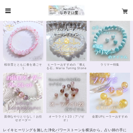
桜吹雪とともに春を過ごそ
ヒーラーおすすめの「整え
ラリマー特集
う
る石」Maria Tuning Stone
面倒なやりとりなし！お任
オーラライト23（アゾゼ
金運UPヒーラーおすすめ
せオーダー
オ）
レイキヒーリングを施した浄化パワーストーンを横浜から。占い師の手に