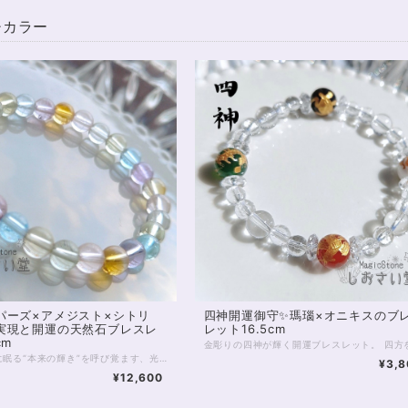
チカラー
パーズ×アメジスト×シトリ
四神開運御守✨瑪瑙×オニキスのブ
実現と開運の天然石ブレスレ
レット16.5cm
cm
あなたの中に眠る“本来の輝き”を呼び覚ます、光のブレスレット。 ブルートパーズ・ラベンダーアメジスト・シトリン・プラシオライト・ローズクォーツ・レモンクォーツ――6つの波動がひとつの輪となり、魂の進化をサポートします。 それぞれの石は、自己実現へと導くステージを象徴しています。 ブルートパーズは思考を明晰にし、夢を具現化するための「真実の道」を示し、 ラベンダーアメジストは迷いを祓い、精神を高次の領域へと導きます。 シトリンは豊かさと成功の波を呼び、 プラシオライトは心の調和と現実的な行動力を整え、 ローズクォーツは自己愛と他者への愛を循環させ、 レモンクォーツは光に満ちた未来を信じる勇気を与えてくれます。 6つの石がもたらすエネルギーは、まるであなたの人生に“新しい地図”を描くように働きます。 これまでの経験を糧に、より大きな自己表現や使命へと進むタイミングを感じている方におすすめです。 虹のように輝くこのブレスレットは、「今の自分を超える力」と「新たな可能性の扉」を開く象徴。 手にした瞬間、あなたのエネルギーフィールドに光が差し込み、未来の自分と共鳴しはじめるでしょう。 すべての夢を現実へ―― このブレスレットは、あなたの“自己実現の旅”を優しく見守りながら、運気の流れを明るい方向へと導いてくれます。 ※珠サイズは7mmです ◆レイキヒーリング浄化、石言葉付ラッピングの上、送料無料でお届け致します。※石言葉は、お届けする石に関連する言葉のなかから占い師が選択した1つを、メッセージリボンにしてお届けします。※レイキヒーリング不要の方はご購入時コメント欄でお知らせくださいませ。 ◆特記のあるものを除き、全て天然に産出したパワーストーンを使用致しております。珠によって個別の色合い差、地中にて生じるクラック（ヒビ）、微少なインクルージョン（内包物）等が見られることがございますので、予めご承知置きくださいませ。再販品につきましては、お写真とは別の珠であっても同グレード、同様の色合いでご用意させていただきます。お届け致しますものは全て、当社基準をクリアした商品です。微少な色合いの違い、クラック、インクルージョンによる返品、交換はできかねますが、商品写真にない大きなもの等、気に掛かる場合はまず一度ご連絡ください。お客様撮影によるお写真を拝見させていただき、返送料のみお客様ご負担にて、交換を承ります。 ◆できるだけ現物に近いお色での撮影を心がけておりますが、モニター彩度等によって多少、色の相違が出る場合があります。ご容赦くださいませ。 ◆石数・デザイン調整によりサイズオーダーも可能ですので、お気軽にご連絡ください。（オーダーや、サイズ等ご確認事項のある場合は、購入手続き前にご連絡くださいませ。連絡先は、BASE内お問い合わせボタンや、Twitter @siosaido をご利用ください。） ・ヒーラーおすすめ 店舗使用：2512
¥3,8
¥12,600