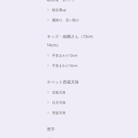
総合運up
魔除け、災い除け
キッズ・細腕さん（13cm、
14cm）
手首まわり13cm
手首まわり14cm
チベット西蔵天珠
宝瓶天珠
日月天珠
菩提天珠
梵字