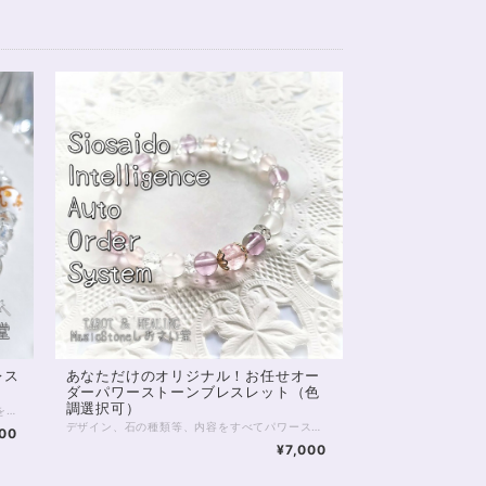
レス
あなただけのオリジナル！お任せオー
ダーパワーストーンブレスレット（色
調選択可）
金彫りの四神が輝く開運ブレスレット。 四方を守る神獣が運を開きます。 東洋では四方を青龍、白虎、朱雀、玄武とよばれる4匹の神獣が守るといい、 この4つは四神とも呼ばれてきました。 風水では四神が相応していることが繁栄をもたらすとされています。 四神にはそれぞれ対応する色がありますが こちらのブレスレットは、 青龍の緑（これは古くは青と呼ばれた色）をグリーン瑪瑙 白虎の白をホワイトオニキス 朱雀の赤を赤瑪瑙 玄武の黒をブラックオニキス 天然石で適合する色をそれぞれ表し カラフルかつオーラバランス良く 仕上げております。 運気上昇、悪運除けにおすすめです。 ◆レイキヒーリング浄化、石言葉付ラッピングの上、送料無料でお届け致します。※石言葉は、お届けする石に関連する言葉のなかから占い師が選択した1つを、メッセージリボンにしてお届けします。※レイキヒーリング不要の方はご購入時コメント欄でお知らせくださいませ。 ◆特記のあるものを除き、全て天然に産出したパワーストーンを使用致しております。珠によって個別の色合い差、地中にて生じるクラック（ヒビ）、微少なインクルージョン（内包物）等が見られることがございますので、予めご承知置きくださいませ。再販品につきましては、お写真とは別の珠であっても同グレード、同様の色合いでご用意させていただきます。お届け致しますものは全て、当社基準をクリアした商品です。微少な色合いの違い、クラック、インクルージョンによる返品、交換はできかねますが、商品写真にない大きなもの等、気に掛かる場合はまず一度ご連絡ください。お客様撮影によるお写真を拝見させていただき、返送料のみお客様ご負担にて、交換を承ります。 ◆できるだけ現物に近いお色での撮影を心がけておりますが、モニター彩度等によって多少、色の相違が出る場合があります。ご容赦くださいませ。 ◆石数・デザイン調整によりサイズオーダーも可能ですので、お気軽にご連絡ください。（オーダーや、サイズ等ご確認事項のある場合は、購入手続き前にご連絡くださいませ。連絡先は、BASE内お問い合わせボタンや、Twitter @siosaido をご利用ください。） ・ヒーラーおすすめ 店舗使用：2425
デザイン、石の種類等、内容をすべてパワーストーンヒーラーにお任せいただくオーダーシステムです。 チャネリング、石鑑定などを通して石を選定させていただきます。 以下の各項目をよくお読みいただき、お申し込みへお進みください。 【種類を選択してください】 種類は主に色ですが、下のほうにマルチカラー、五行、四大元素、チャクラ、四神などの分類もございます。 ご希望のものを選択してください。 【備考欄にご記入いただきたいこと】 ご注文のお手続き時に表示される備考欄に、 （必須）・性別（デザインに影響するため物理的ではなく自認される性別でお願い致します(_ _*)） （必須）・手首周りのサイズ （ある人だけ必須）・金属アレルギーあり を、ご記入ください。 ※ご記入のない場合、お申し込み時にご記入いただきましたメールやSMSへお問い合わせさせていただきます。 ※金属アレルギーの明記がない方につきましては、真鍮、合金などの金属パーツが使われることがございます。 以下の項目は、必須ではありませんが、ご希望があればご記入ください。 ・申し込み画面で選択した色以外で使いたい色 ・ブレスレットに込めたいお願い事 ・珠の大きさ（大きめ、小さめ） ・色合いの明るめ、暗め ・ゆるめ希望 など 【注意点】 ・デザインはお任せ、お届け前のデザイン確認はありません。 むしろデザイン打ち合わせとかめんどくさいし よくわからないから任せたい、という方向けのメニューです。 ・石種の選択は基本的にヒーラーにお任せとなります。 もし特に気になる石があるようでしたら 備考欄にご記入いただいても結構です。 金額が見合わない場合を除き かなりの確率でその石が入ると推測されます。 しかしとても高額な石の場合など、例外もありますことを 予めご了承くださいませ。 ・こちらは定額のサービスです。 金額をかんがみて石を選択させていただきます。 お値段からしてそう低級な石は入りません。 店内の8,000円前後の商品をご覧いただきまして どんな感じかご確認いただくと良いと思います。 ・つまりこのサービスはお得です。 ・お届け後のクレーム、リターン等は一切承りません。 石は天然のものですので、クラック（ヒビ）、インクルージョン（内包物）、エクボ（凹み）が入るものがございます。 ジェムストーンヒーラーの責任において、いただきました金額に見合ったクオリティのものをお届けすることをおお約束致します。 全体的な石の平均クオリティにつきましては店内の天然石をご覧いただき、ご確認くださいませ。 【例えば、画像のブレスレットは？】 画像にあるブレスレットには ・モルガナイト（ピンクベリル）5A ・アルバイトSA ・ピンクカルサイト ・ピンクフローライト5A ・カット水晶 などが入っています。 出荷時レイキヒーリング、無料ラッピング付きとなります。 わからない点は、画面内のお問い合わせボタン、Twitter @siosaido までお気軽にお問い合わせくださいませ。
00
¥7,000