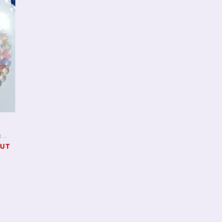
目標を叶えるといわれるトルマリンの さまざまな色合いを合わせた、 キャンディカラートルマリンのブレスレットです。 4Aグレードの6mm珠ですが、透明感もあり 光の助具合によって表情の変わる 非常に美しい1本です。 グリーンとピンクがバランスよく入ったウォーターメロンカラー、 ピンクと水色の珠、 グリーン単体、ブルー単体、ばら色、 パープルやブラウンといった珠も見られます。 すべてトルマリンのさまざまな表情ですので これを楽しみたい方におすすめです！ なお、トルマリンに関しては色によって 恋愛運、復縁、健康運、仕事運の強化といったことも 言われております。 いつまでも眺めていたい、そんな1本をお求めの方に ぜひおすすめします。 ◆レイキヒーリング浄化、ラッピングの上、送料無料でお届け致します。 ◆特記のあるものを除き、全て天然に産出したパワーストーンを使用致しております。珠によって個別の色合い差、地中にて生じるクラック（ヒビ）、微少なインクルージョン（内包物）等が見られることがございますので、予めご承知置きくださいませ。再販品につきましては、お写真とは別の珠であっても同グレード、同様の色合いでご用意させていただきます。お届け致しますものは全て、当社基準をクリアした商品です。微少な色合いの違い、クラック、インクルージョンによる返品、交換はできかねますが、商品写真にない大きなもの等、気に掛かる場合はまず一度ご連絡ください。お客様撮影によるお写真を拝見させていただき、返送料のみお客様ご負担にて、交換を承ります。 ◆石数・デザイン調整によりサイズオーダーも可能ですので、お気軽にご連絡ください。（オーダーや、サイズ等ご確認事項のある場合は、購入手続き前にご連絡くださいませ。連絡先は、BASE内お問い合わせボタンや、Twitter @siosaido をご利用ください。）
OUT