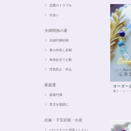
恋愛のトラブル
出会い
夫婦関係の運
夫婦円満祈願
夜の仲良し祈願
単身赴任で心配
浮気防止・抑止
家庭運
オーダー
家庭円満
育児を順調に
妊娠・子宝祈願・出産
パートナーと仲良くしたい