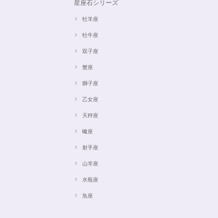
星座石シリーズ
牡羊座
牡牛座
双子座
蟹座
獅子座
乙女座
天秤座
蠍座
射手座
山羊座
水瓶座
魚座