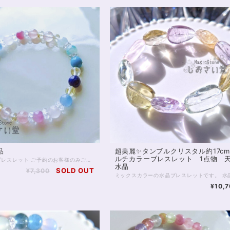
品
超美麗✨タンブルクリスタル約17c
ルチカラーブレスレット 1点物 
■オーダーブレスレット ご予約のお客様のみご購入可能です。 お客様へ デザインのご相談をありがとうございました。 本制作へ進ませていただきます。ご購入のお手続き後、2日ほどで発送となります。 何卒よろしくお願い申し上げます。 ◆レイキヒーリング浄化、石言葉付ラッピングの上、送料無料でお届け致します。※石言葉は、お届けする石に関連する言葉のなかから占い師が選択した1つを、メッセージリボンにしてお届けします。※レイキヒーリング不要の方はご購入時コメント欄でお知らせくださいませ。 ◆特記のあるものを除き、全て天然に産出したパワーストーンを使用致しております。珠によって個別の色合い差、地中にて生じるクラック（ヒビ）、微少なインクルージョン（内包物）等が見られることがございますので、予めご承知置きくださいませ。再販品につきましては、お写真とは別の珠であっても同グレード、同様の色合いでご用意させていただきます。お届け致しますものは全て、当社基準をクリアした商品です。微少な色合いの違い、クラック、インクルージョンによる返品、交換はできかねますが、商品写真にない大きなもの等、気に掛かる場合はまず一度ご連絡ください。お客様撮影によるお写真を拝見させていただき、返送料のみお客様ご負担にて、交換を承ります。 ◆できるだけ現物に近いお色での撮影を心がけておりますが、モニター彩度等によって多少、色の相違が出る場合があります。ご容赦くださいませ。
水晶
SOLD OUT
¥7,300
¥10,