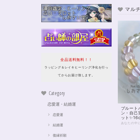
マル
全品送料無料！！
ラッピング＆レイキヒーリング浄化を行っ
てからお届け致します。
Category
恋愛運・結婚運
ブルート
ン・自己
恋愛運
ット✨16
結婚運
復縁祈願