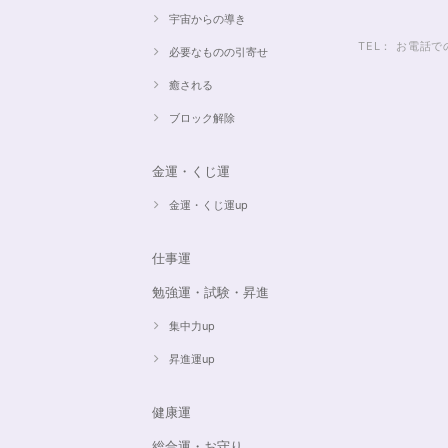
宇宙からの導き
TEL： お電
必要なものの引寄せ
癒される
ブロック解除
金運・くじ運
金運・くじ運up
仕事運
勉強運・試験・昇進
集中力up
昇進運up
健康運
総合運・お守り