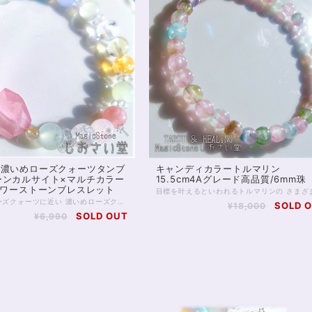
】濃いめローズクォーツタンブ
キャンディカラートルマリン
ーンカルサイト×マルチカラー
15.5cm4Aグレード高品質/6mm珠
mパワーストーンブレスレット
ディープローズクォーツに近い 濃いめローズクォーツのタンブルが 春らしい1本です。 春先の体調を整えてくれると言われる 稀少な石、グリーンカルサイトも 柔らかい緑色がきれいですよ！ ⚠️医療機器ではありません こちらはマルチカラーなので ・ラベンダーアメジスト ・ライトアメジスト ・アメジスト ・ブルーフローライト ・アクアマリン ・ブルーカルセドニー ・アイリスクォーツ ・レモンクォーツ ・シトリン ・ディープローズクォーツ ・ローズクォーツ ・モルガナイト ・タイチンルチルクォーツ（小粒） ・レインボーオーラ（ボタンカット） ……を、使用しております。 どれも粒よりのグレードの良いものを入れております。 ぜひお写真をご覧になってみてくださいね。 マルチカラーで楽しく身に付けられるブレスレットです！ ◆レイキヒーリング浄化、ラッピングの上、送料無料でお届け致します。 ◆特記のあるものを除き、全て天然に産出したパワーストーンを使用致しております。珠によって個別の色合い差、地中にて生じるクラック（ヒビ）、微少なインクルージョン（内包物）等が見られることがございますので、予めご承知置きくださいませ。再販品につきましては、お写真とは別の珠であっても同グレード、同様の色合いでご用意させていただきます。お届け致しますものは全て、当社基準をクリアした商品です。微少な色合いの違い、クラック、インクルージョンによる返品、交換はできかねますが、商品写真にない大きなもの等、気に掛かる場合はまず一度ご連絡ください。お客様撮影によるお写真を拝見させていただき、返送料のみお客様ご負担にて、交換を承ります。 ◆できるだけ現物に近いお色での撮影を心がけておりますが、モニター彩度等によって多少、色の相違が出る場合があります。ご容赦くださいませ。 ◆石数・デザイン調整によりある程度のサイズオーダーが可能ですので、お気軽にご連絡ください。（オーダーや、サイズ等ご確認事項のある場合は、購入手続き前にご連絡くださいませ。連絡先は、BASE内お問い合わせボタンや、Twitter @siosaido をご利用ください。）
SOLD 
¥18,000
SOLD OUT
¥6,990