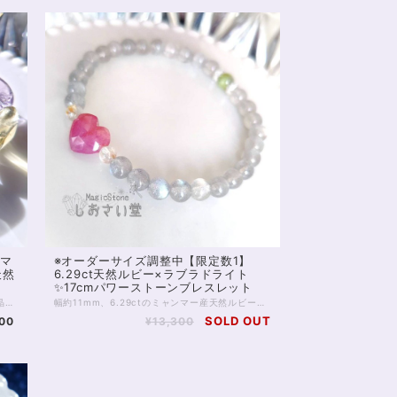
mマ
※オーダーサイズ調整中【限定数1】
天然
6.29ct天然ルビー×ラブラドライト
✨17cmパワーストーンブレスレット
ミックスカラーの水晶ブレスレットです。 水晶のお守りブレスレットといえば、丸玉のブレスがおなじみですが、こちらは大きめのタンブルをランダムに並べて作成しています。 ピンクはローズクォーツ 紫はアメジスト 黄色はシトリンやレモンクォーツ 緑はグリーンアメジスト。 水晶のもつさまざまな顔を楽しんでいただける1本です。 いずれも天然に産出しているもので、黒色の内包物などはありませんが、クラックや半透明の内包物については画像をよくご確認ください。また形状も割とワイルド？なので（特に最後のお写真のシトリンなど）こちらも、ご納得のうえお求めくださいね。 通常、ブレスレットのサイズオーダーを承っておりますが、こちらは形状の特徴からぴったりオーダーが難しい商品です。 画像の状態で内周およそ17cm、石を足すことはできますが1つ足しただけでだいぶ大きくなってしまいます。 反対に1つ減らすとだいぶ小さくなってしまうのが難点です。 内周15ｃｍ～17.5cmくらいの方でしたら、だいぶゆるめの状態からほぼぴったりの状態まで差はありますが、お写真の状態で問題なく身につけることはできると思います。 オーダーをご希望の場合、それぞれの石のあいだに小さな丸玉を足すといったように調整する方法もありますので、費用面も含めてお気軽にご相談ください。 ◆レイキヒーリング浄化、石言葉付ラッピングの上、送料無料でお届け致します。※石言葉は、お届けする石に関連する言葉のなかから占い師が選択した1つを、メッセージリボンにしてお届けします。※レイキヒーリング不要の方はご購入時コメント欄でお知らせくださいませ。 ◆特記のあるものを除き、全て天然に産出したパワーストーンを使用致しております。珠によって個別の色合い差、地中にて生じるクラック（ヒビ）、微少なインクルージョン（内包物）等が見られることがございますので、予めご承知置きくださいませ。再販品につきましては、お写真とは別の珠であっても同グレード、同様の色合いでご用意させていただきます。お届け致しますものは全て、当社基準をクリアした商品です。微少な色合いの違い、クラック、インクルージョンによる返品、交換はできかねますが、商品写真にない大きなもの等、気に掛かる場合はまず一度ご連絡ください。お客様撮影によるお写真を拝見させていただき、返送料のみお客様ご負担にて、交換を承ります。 ◆できるだけ現物に近いお色での撮影を心がけておりますが、モニター彩度等によって多少、色の相違が出る場合があります。ご容赦くださいませ。 店舗使用：2327
幅約11mm、6.29ctのミャンマー産天然ルビーを使ったパワーストーンブレスレットです。 ルビーは7月の誕生石としても知られます。 色あいはさまざまですが、今回のものはややオレンジみのかったピンクが非常に美しい1点です。 形はぷっくりとしたハート型、大きさもあいまって大変存在感があります。 今回は、ハートの両側に透明感のあるルチルクォーツ（4mm）、対面にポジティブエネルギーを安定的に放つペリドット（6mm）を配置しました。 全体はブルーシラーの強い淡色ラブラドライト（6mm）で、シックにまとめています。 恋愛運向上だけでなく、ポジティブエネルギーや活力の導入、ブースターとしてもおすすめの1本です。 ◆レイキヒーリング浄化、おみくじ付ラッピングの上、送料無料でお届け致します。※おみくじは占い師が一つ一つ占うビブリオマンシーの占い結果です。※レイキヒーリング、おみくじ不要の方はご購入時、それぞれコメント欄でお知らせくださいませ。 ◆特記のあるものを除き、全て天然に産出したパワーストーンを使用致しております。珠によって個別の色合い差、地中にて生じるクラック（ヒビ）、微少なインクルージョン（内包物）等が見られることがございますので、予めご承知置きくださいませ。再販品につきましては、お写真とは別の珠であっても同グレード、同様の色合いでご用意させていただきます。お届け致しますものは全て、当社基準をクリアした商品です。微少な色合いの違い、クラック、インクルージョンによる返品、交換はできかねますが、商品写真にない大きなもの等、気に掛かる場合はまず一度ご連絡ください。お客様撮影によるお写真を拝見させていただき、返送料のみお客様ご負担にて、交換を承ります。 ◆できるだけ現物に近いお色での撮影を心がけておりますが、モニター彩度等によって多少、色の相違が出る場合があります。ご容赦くださいませ。 ◆石数・デザイン調整によりサイズオーダーも可能ですので、お気軽にご連絡ください。こちらのブレスレットは限定素材を利用しております。ご希望によってデザイン変更によるオーダーを承ります。（オーダーや、サイズ等ご確認事項のある場合は、購入手続き前にご連絡くださいませ。連絡先は、BASE内お問い合わせボタンや、Twitter @siosaido をご利用ください。） 店舗使用・2316・ヒーラーおすすめ
SOLD OUT
700
¥13,300