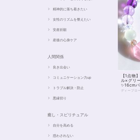
精神的に落ち着きたい
女性のリズムを整えたい
安産祈願
産後の心身ケア
人間関係
良き出会い
【1点物
コミュニケーション力up
ル×グリ
✨16c
トラブル解決・防止
悪縁切り
癒し・スピリチュアル
自分を高める
惑わされない