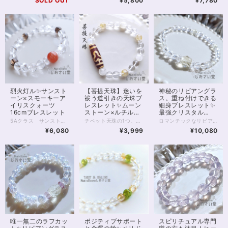
SOLD OUT
¥5,800
¥7,780
烈火灯ル✨サンスト
【菩提天珠】迷いを
神秘のリビアングラ
ーン×スモーキーア
祓う道引きの天珠ブ
ス。重ね付けできる
イリスクォーツ
レスレット✨ムーン
細身ブレスレット✨
16cmブレスレット
ストーン×ルチルク
最強クリスタル
ォーツ17.5cm
17.5cm
5Aクラス サンストーン10ミリ珠に、8ミリのアイリススモーキークォーツ、アイリスクォーツを合わせた、魔除けのブレスレット。 サンストーンは「太陽の石」の名を冠するいくつかの石のうちの1つ。 名前のとおり、太陽のごときオレンジ色、 そして中にはきらきらと内包物の輝く アベンチュれっせんすのみられる5Aクラスの石です。 太陽エネルギーをそのまま自分のものにするかのように、 サンストーンは、持ち主様に 活動の意欲、やる気、エネルギーを与えてくれるといわれています。 モチベーションの維持、目標達成、 といったことを目指す方にはぴったりの石です。 また今回サンストーンに合わせるのは、 透明のアイリスクォーツ、ブラウン色のスモーキーアイリスクォーツです。 いずれもひび入り水晶で、ひび（クラック）の具合によって光を拡散し、 角度によって虹色の輝きが見えるのが特徴です。 水晶は、同居する石たちのパワーを強める働き。 スモーキークォーツは、禍を遠ざける働き。 またアイリス（虹）が入ることによって、場を浄化する働きも強められています。 邪気を祓い、進路を開拓する、お守りのブレスレットです。 ◆レイキヒーリング浄化、石言葉付ラッピングの上、送料無料でお届け致します。※石言葉は、お届けする石に関連する言葉のなかから占い師が選択した1つを、メッセージリボンにしてお届けします。※レイキヒーリング不要の方はご購入時コメント欄でお知らせくださいませ。 ◆特記のあるものを除き、全て天然に産出したパワーストーンを使用致しております。珠によって個別の色合い差、地中にて生じるクラック（ヒビ）、微少なインクルージョン（内包物）等が見られることがございますので、予めご承知置きくださいませ。再販品につきましては、お写真とは別の珠であっても同グレード、同様の色合いでご用意させていただきます。お届け致しますものは全て、当社基準をクリアした商品です。微少な色合いの違い、クラック、インクルージョンによる返品、交換はできかねますが、商品写真にない大きなもの等、気に掛かる場合はまず一度ご連絡ください。お客様撮影によるお写真を拝見させていただき、返送料のみお客様ご負担にて、交換を承ります。 ◆できるだけ現物に近いお色での撮影を心がけておりますが、モニター彩度等によって多少、色の相違が出る場合があります。ご容赦くださいませ。 ◆石数・デザイン調整によりサイズオーダーも可能ですので、お気軽にご連絡ください。（オーダーや、サイズ等ご確認事項のある場合は、購入手続き前にご連絡くださいませ。連絡先は、BASE内お問い合わせボタンや、Twitter @siosaido をご利用ください。） ◆こちらの商品は拡大オーダーに珠入荷のためのお時間をいただくことがございます。 店舗使用：2510
チベット天珠の1つ、瑪瑙の「菩提天珠」を用いたパワーストーンブレスレットです。 ※約17.5cmのお作りですが、サイズオーダーが可能です ご希望の方はお気軽にご連絡くださいませ 菩提天珠は、菩提樹の描かれた天珠です。 クローバーのようにも見える菩提樹の形がとってもかわいらしい！ でも、菩提樹は「悟りの樹木」 菩提天珠は単に幸運を招くのではなく、 持ち主様の迷いを取り去り、 正しい道へと導いてくれるといわれています。 また菩提天珠の面白いのは、 身に付けると「人に愛される」と伝えられている、というところ。 導きを得て、正しい道を進むごとに 人からは愛されるようになれるのかもしれませんね。 こちらのブレスレットには、菩提天珠とあわせて ブルームーンストーン、ルチルクォーツ、水晶を組み込んでいます。 ブルームーンストーンは、光の加減によって 青いシラーが見え、 心を穏やかに包み込んでくれます。 ルチルクォーツは願望成就の石。 細やかな金の輝きで、邪気の浄化、引き寄せの効果があるともいわれます。 ◆レイキヒーリング浄化、石言葉付ラッピングの上、送料無料でお届け致します。※石言葉は、お届けする石に関連する言葉のなかから占い師が選択した1つを、メッセージリボンにしてお届けします。※レイキヒーリング不要の方はご購入時コメント欄でお知らせくださいませ。 ◆特記のあるものを除き、全て天然に産出したパワーストーンを使用致しております。珠によって個別の色合い差、地中にて生じるクラック（ヒビ）、微少なインクルージョン（内包物）等が見られることがございますので、予めご承知置きくださいませ。再販品につきましては、お写真とは別の珠であっても同グレード、同様の色合いでご用意させていただきます。お届け致しますものは全て、当社基準をクリアした商品です。微少な色合いの違い、クラック、インクルージョンによる返品、交換はできかねますが、商品写真にない大きなもの等、気に掛かる場合はまず一度ご連絡ください。お客様撮影によるお写真を拝見させていただき、返送料のみお客様ご負担にて、交換を承ります。 ◆できるだけ現物に近いお色での撮影を心がけておりますが、モニター彩度等によって多少、色の相違が出る場合があります。ご容赦くださいませ。 ◆石数・デザイン調整によりサイズオーダーも可能ですので、お気軽にご連絡ください。（オーダーや、サイズ等ご確認事項のある場合は、購入手続き前にご連絡くださいませ。連絡先は、BASE内お問い合わせボタンや、Twitter @siosaido をご利用ください。） 店舗使用：2505
ロマンチックなリビアングラスの細身ブレスレットです。 リビアングラスは幅10mm大粒のラフカット。不規則な断面がきらきらと光に輝きます。 リビアの砂漠で発見されるこの、ガラス質の石は、約2900万年前に隕石の衝突や爆発の影響でできたと考えられています。 太古の昔を感じさせる1粒は、スピリチュアル面でも珍重される石。 意識を宇宙へとつなぎ、創造力や直感を高めるといわれています。 中央の大きな1石のほか、水晶の間に5mm珠リビアングラスが5珠、間を空けて並びます。 また、水晶は6mmの128面カット。 水晶ならではの透明感にカットが加わることで、手首まわりから光を美しく反射する珠です。 主に6mmの珠で構成されている淡色のブレスレットになるため、他のブレスレットと合わせて重ねづけにもおすすめ！ ◆レイキヒーリング浄化、石言葉付ラッピングの上、送料無料でお届け致します。※石言葉は、お届けする石に関連する言葉のなかから占い師が選択した1つを、メッセージリボンにしてお届けします。※レイキヒーリング不要の方はご購入時コメント欄でお知らせくださいませ。 ◆特記のあるものを除き、全て天然に産出したパワーストーンを使用致しております。珠によって個別の色合い差、地中にて生じるクラック（ヒビ）、微少なインクルージョン（内包物）等が見られることがございますので、予めご承知置きくださいませ。再販品につきましては、お写真とは別の珠であっても同グレード、同様の色合いでご用意させていただきます。お届け致しますものは全て、当社基準をクリアした商品です。微少な色合いの違い、クラック、インクルージョンによる返品、交換はできかねますが、商品写真にない大きなもの等、気に掛かる場合はまず一度ご連絡ください。お客様撮影によるお写真を拝見させていただき、返送料のみお客様ご負担にて、交換を承ります。 ◆できるだけ現物に近いお色での撮影を心がけておりますが、モニター彩度等によって多少、色の相違が出る場合があります。ご容赦くださいませ。 ◆石数・デザイン調整によりサイズオーダーも可能ですので、お気軽にご連絡ください。（オーダーや、サイズ等ご確認事項のある場合は、購入手続き前にご連絡くださいませ。連絡先は、BASE内お問い合わせボタンや、Twitter @siosaido をご利用ください。） 店舗使用：2503
¥6,080
¥3,999
¥10,080
唯一無二のラフカッ
ポジティブサポート
スピリチュアル専門