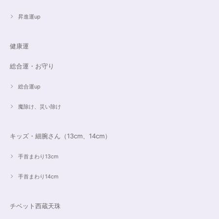
昇進運up
健康運
総合運・お守り
総合運up
魔除け、災い除け
キッズ・細腕さん（13cm、14cm）
手首まわり13cm
手首まわり14cm
チベット西蔵天珠