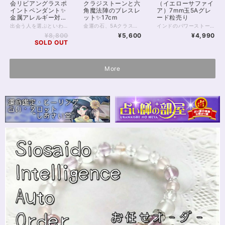
会リビアングラスポ
クラジストーンと六
（イエローサファイ
イントペンダント✨
角魔法陣のブレスレ
ア）7mm玉5Aグレ
金属アレルギー対応
ット✨17cm
ード粒売り
50cmサージカルス
出会う人を選ぶといわれるリビアングラスのポイントペンダント。 透明度が高く、細かい気泡の入った4Aクラスのリビアングラスを使用しています。 石言葉は「再生と復活」そして「カルマの浄化」。 一般の方のお守りにはもちろん、スピリチュアリスト、占い師の精神鍛錬にもおすすめです。 普段は胸にお守りとして…… 知りたいことのあるときは、ペンデュラムとしてもお使いいただける1本です。 リビアングラスはツタンカーメンの胸飾りに使われたガラス質の石で、隕石が地球に落ちたとき、その熱と圧によって偶然に生成されたことがわかっています。 リビアングラスのなかでも透明度が高いものは珍重される傾向です。 気泡の入り方や色味には個性があるほか、リビアングラスには、それを「必要とする人しか出会えない」という言い伝えが残されています。 このペンダントに出会ったあなたも、もしかしたらリビアングラスを必要とするタイミングにいるのかもしれませんね。 引き寄せや不思議体験の報告も多いリビアングラス。 そのなかでも珍しいポイントペンダントをぜひ手に取ってみてください。 ◆レイキヒーリング浄化、石言葉付ラッピングの上、送料無料でお届け致します。※石言葉は、お届けする石に関連する言葉のなかから占い師が選択した1つを、メッセージリボンにしてお届けします。※レイキヒーリング不要の方はご購入時コメント欄でお知らせくださいませ。 ◆使われている金属パーツは、本体部分シルバー925ロジウムメッキ加工、チェーン部分サージカルステンレスいずれも金属アレルギーに対応しておりますが、完全にアレルギーが起こらないという保証ではございません。 ◆特記のあるものを除き、全て天然に産出したパワーストーンを使用致しております。珠によって個別の色合い差、地中にて生じるクラック（ヒビ）、微少なインクルージョン（内包物）等が見られることがございますので、予めご承知置きくださいませ。再販品につきましては、お写真とは別の珠であっても同グレード、同様の色合いでご用意させていただきます。お届け致しますものは全て、当社基準をクリアした商品です。微少な色合いの違い、クラック、インクルージョンによる返品、交換はできかねますが、商品写真にない大きなもの等、気に掛かる場合はまず一度ご連絡ください。お客様撮影によるお写真を拝見させていただき、返送料のみお客様ご負担にて、交換を承ります。 ◆できるだけ現物に近いお色での撮影を心がけておりますが、モニター彩度等によって多少、色の相違が出る場合があります。ご容赦くださいませ。 ◆チェーン長さオーダーも可能ですので、お気軽にご連絡ください。（オーダーや、サイズ等ご確認事項のある場合は、購入手続き前にご連絡くださいませ。連絡先は、BASE内お問い合わせボタンや、Twitter @siosaido をご利用ください。） ・ヒーラーおすすめ
金運の石、5Aクラスのプクラジストーン（イエローサファイア）と、ヘキサグラムの印にカットをほどこした水晶のブレスレットです。 透明の水晶は優秀な魔除けの石でもありますが、同じ場にセットされた天然石のパワーを増幅させる役割ももっています。 ヘキサグラムは、火と水を示す魔除けの魔法陣で、持ち主様をさまざまな邪気からお守りしてくれるでしょう。 イエローサファイアは大変品質がよく、きれいな山吹色を楽しめます。 ほどほどにグレードがよいものでも茶色みが強いことが多く、きれいな黄色はハイグレードならではといえるでしょう。 インドではイエローサファイアをプクラジストーンと呼び、金運を上げる唯一のパワーストーンとされているほど。 また鮮やかなビタミンイエローはエネルギーを活性化し、元気をくれる色でもあります。 ◆レイキヒーリング浄化、石言葉付ラッピングの上、送料無料でお届け致します。※石言葉は、お届けする石に関連する言葉のなかから占い師が選択した1つを、メッセージリボンにしてお届けします。※レイキヒーリング不要の方はご購入時コメント欄でお知らせくださいませ。 ◆特記のあるものを除き、全て天然に産出したパワーストーンを使用致しております。珠によって個別の色合い差、地中にて生じるクラック（ヒビ）、微少なインクルージョン（内包物）等が見られることがございますので、予めご承知置きくださいませ。再販品につきましては、お写真とは別の珠であっても同グレード、同様の色合いでご用意させていただきます。お届け致しますものは全て、当社基準をクリアした商品です。微少な色合いの違い、クラック、インクルージョンによる返品、交換はできかねますが、商品写真にない大きなもの等、気に掛かる場合はまず一度ご連絡ください。お客様撮影によるお写真を拝見させていただき、返送料のみお客様ご負担にて、交換を承ります。 ◆できるだけ現物に近いお色での撮影を心がけておりますが、モニター彩度等によって多少、色の相違が出る場合があります。ご容赦くださいませ。 ◆石数・デザイン調整によりサイズオーダーも可能ですので、お気軽にご連絡ください。（オーダーや、サイズ等ご確認事項のある場合は、購入手続き前にご連絡くださいませ。連絡先は、BASE内お問い合わせボタンや、Twitter @siosaido をご利用ください。） 店舗使用：2410・ヒーラーおすすめ
インドのパワーストーン、プクラジストーン（イエローサファイア）丸玉の粒売りです。 サイズ：7ミリ グレード：AAA ※レイキヒーリング浄化、簡易的にラッピングの上、送料無料でお届け致します。 ※商品は小さいですが価値あるお品物のため、レターパックプラスでの発送となります。
テンレスチェーン
¥8,800
¥5,600
¥4,990
SOLD OUT
More