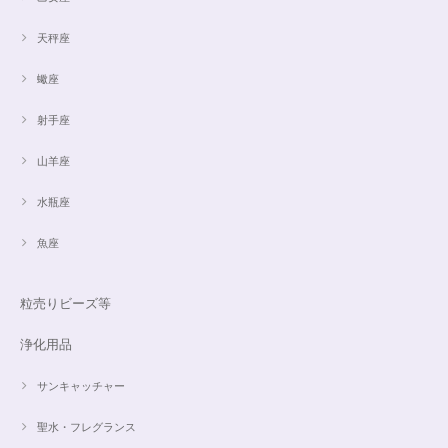
天秤座
蠍座
射手座
山羊座
水瓶座
魚座
粒売りビーズ等
浄化用品
サンキャッチャー
聖水・フレグランス