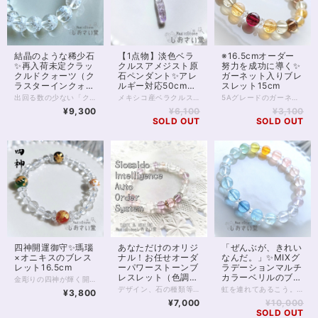
結晶のような稀少石
【1点物】淡色ベラ
※16.5cmオーダー
✨再入荷未定クラッ
クルスアメジスト原
努力を成功に導く✨
クルドクォーツ（ク
石ペンダント✨アレ
ガーネット入りブレ
ラスターインクォー
ルギー対応50cmチ
スレット15cm
ツ）ブレスレット
ェーン付
出回る数の少ない「クラックルドクォーツ」（別名「クラスターインクォーツ」）の、8mm珠プレーンデザインブレスレットです。 ※拡大サイズオーダー可否は珠在庫によります。当店でも限られた数しか確保しておりませんので、画面内のコメント欄、SNS等からお問合せくださいませ。 珍しい！「半分だけクラッククォーツ」の状態が「クラックルドクォーツ」、 もしくは「水晶のなかのクラスター」という意味で「クラスターインクォーツ」と呼ばれます。 名前のとおり、水晶のなかに水晶クラスターが入っているかのような非常に美しいきらめきです。 素材は天然水晶です。 お写真のとおり、珠の半分にきれいにクラックが入り、 半分は透明の水晶のまま…… お写真は青みが強く映ってしまっていますが 現物、無色透明、光の透過具合が非常に美しく 水晶好きさん、透明好きさんに非常におすすめできる1本です。 クラックルドクォーツは出回る数が少なく、知名度も低いため、ネット検索をしても現状まだヒットが少ない珠です。 一部、クラッククォーツについて「クラックルドクォーツ」と表記しているページもあるため、これを除けばほとんど情報がないかもしれません。 当店でも現状、お写真の1本しか確保しておらず、在庫の粒もわずかです。 今後の入荷は未定、市場の状況によってはしばらく不可能になるかもしれません。 サイズオーダーにつきましてはご相談くださいませ。 ◆レイキヒーリング浄化、石言葉付ラッピングの上、送料無料でお届け致します。※石言葉は、お届けする石に関連する言葉のなかから占い師が選択した1つを、メッセージリボンにしてお届けします。※レイキヒーリング不要の方はご購入時コメント欄でお知らせくださいませ。 ◆特記のあるものを除き、全て天然に産出したパワーストーンを使用致しております。珠によって個別の色合い差、地中にて生じるクラック（ヒビ）、微少なインクルージョン（内包物）等が見られることがございますので、予めご承知置きくださいませ。再販品につきましては、お写真とは別の珠であっても同グレード、同様の色合いでご用意させていただきます。お届け致しますものは全て、当社基準をクリアした商品です。微少な色合いの違い、クラック、インクルージョンによる返品、交換はできかねますが、商品写真にない大きなもの等、気に掛かる場合はまず一度ご連絡ください。お客様撮影によるお写真を拝見させていただき、返送料のみお客様ご負担にて、交換を承ります。 ◆できるだけ現物に近いお色での撮影を心がけておりますが、モニター彩度等によって多少、色の相違が出る場合があります。ご容赦くださいませ。 ◆石数・デザイン調整によりサイズオーダーも可能ですので、お気軽にご連絡ください。（オーダーや、サイズ等ご確認事項のある場合は、購入手続き前にご連絡くださいませ。連絡先は、BASE内お問い合わせボタンや、Twitter @siosaido をご利用ください。） 店舗使用：2446
メキシコ産ベラクルスアメジストのペンダント。 ベラクルスアメジストは とても細くて繊細なアメジストです。 産地はメキシコのベラクルスに限定され、 わずかにアメジストと知れる、薄い紫の色合いと 透明とのグラデーションが珍重されます。 原石で楽しむ人も多い種類のアメジストですが こちらは、原石そのままをペンダントに造ったもの。 金属アレルギー対応のサージカルステンレスチェーン（細・50cm）をお付けします。 本体金属部分はクロームメッキ処理シルバーとなります。いずれも金属アレルギー対応素材ですが、個人差があります。 ◆レイキヒーリング浄化、ラッピングの上、送料無料でお届け致します。 ◆特記のあるものを除き、全て天然に産出したパワーストーンを使用致しております。珠によって個別の色合い差、地中にて生じるクラック（ヒビ）、微少なインクルージョン（内包物）等が見られることがございますので、予めご承知置きくださいませ。再販品につきましては、お写真とは別の珠であっても同グレード、同様の色合いでご用意させていただきます。お届け致しますものは全て、当社基準をクリアした商品です。微少な色合いの違い、クラック、インクルージョンによる返品、交換はできかねますが、商品写真にない大きなもの等、気に掛かる場合はまず一度ご連絡ください。お客様撮影によるお写真を拝見させていただき、返送料のみお客様ご負担にて、交換を承ります。 ◆できるだけ現物に近いお色での撮影を心がけておりますが、モニター彩度等によって多少、色の相違が出る場合があります。ご容赦くださいませ。 ◆サイズ等ご確認事項のある場合は、購入手続き前にご連絡くださいませ。連絡先は、BASE内お問い合わせボタンや、Twitter @siosaido をご利用ください。）
5Aグレードのガーネットに、スモーキークォーツ。 「魔」を除ける力が強いと言われる 邪気払いの2つの石は、 いずれも努力を成功へと導く 導きの石でもあります。 ガーネットの深いレッドに、 黄金糖のようなシトリン、レモンクォーツ、 コーヒー色のスモーキークォーツ。 アンティークな喫茶を思わせる 落ち着きのある、エレガントな組み合わせです。 いずれも8mm珠 ガーネット5A シトリン4A スモーキークォーツ3A レモンクォーツ3A 透明ボタンカットのクリスタルを使用しています。 ◆レイキヒーリング浄化、石言葉付ラッピングの上、送料無料でお届け致します。※石言葉は、お届けする石に関連する言葉のなかから占い師が選択した1つを、メッセージリボンにしてお届けします。※レイキヒーリング不要の方はご購入時コメント欄でお知らせくださいませ。 ◆特記のあるものを除き、全て天然に産出したパワーストーンを使用致しております。珠によって個別の色合い差、地中にて生じるクラック（ヒビ）、微少なインクルージョン（内包物）等が見られることがございますので、予めご承知置きくださいませ。再販品につきましては、お写真とは別の珠であっても同グレード、同様の色合いでご用意させていただきます。お届け致しますものは全て、当社基準をクリアした商品です。微少な色合いの違い、クラック、インクルージョンによる返品、交換はできかねますが、商品写真にない大きなもの等、気に掛かる場合はまず一度ご連絡ください。お客様撮影によるお写真を拝見させていただき、返送料のみお客様ご負担にて、交換を承ります。 ◆できるだけ現物に近いお色での撮影を心がけておりますが、モニター彩度等によって多少、色の相違が出る場合があります。ご容赦くださいませ。 ◆石数・デザイン調整によりサイズオーダーも可能ですので、お気軽にご連絡ください。（オーダーや、サイズ等ご確認事項のある場合は、購入手続き前にご連絡くださいませ。連絡先は、BASE内お問い合わせボタンや、Twitter @siosaido をご利用ください。） 店舗使用：2430
15cm
¥9,300
¥6,100
¥3,100
SOLD OUT
SOLD OUT
四神開運御守✨瑪瑙
あなただけのオリジ
「ぜんぶが、きれい
×オニキスのブレス
ナル！お任せオーダ
なんだ。」✨MIXグ
レット16.5cm
ーパワーストーンブ
ラデーションマルチ
レスレット（色調選
カラーベリルのブレ
金彫りの四神が輝く開運ブレスレット。 四方を守る神獣が運を開きます。 東洋では四方を青龍、白虎、朱雀、玄武とよばれる4匹の神獣が守るといい、 この4つは四神とも呼ばれてきました。 風水では四神が相応していることが繁栄をもたらすとされています。 四神にはそれぞれ対応する色がありますが こちらのブレスレットは、 青龍の緑（これは古くは青と呼ばれた色）をグリーン瑪瑙 白虎の白をホワイトオニキス 朱雀の赤を赤瑪瑙 玄武の黒をブラックオニキス 天然石で適合する色をそれぞれ表し カラフルかつオーラバランス良く 仕上げております。 運気上昇、悪運除けにおすすめです。 ◆レイキヒーリング浄化、石言葉付ラッピングの上、送料無料でお届け致します。※石言葉は、お届けする石に関連する言葉のなかから占い師が選択した1つを、メッセージリボンにしてお届けします。※レイキヒーリング不要の方はご購入時コメント欄でお知らせくださいませ。 ◆特記のあるものを除き、全て天然に産出したパワーストーンを使用致しております。珠によって個別の色合い差、地中にて生じるクラック（ヒビ）、微少なインクルージョン（内包物）等が見られることがございますので、予めご承知置きくださいませ。再販品につきましては、お写真とは別の珠であっても同グレード、同様の色合いでご用意させていただきます。お届け致しますものは全て、当社基準をクリアした商品です。微少な色合いの違い、クラック、インクルージョンによる返品、交換はできかねますが、商品写真にない大きなもの等、気に掛かる場合はまず一度ご連絡ください。お客様撮影によるお写真を拝見させていただき、返送料のみお客様ご負担にて、交換を承ります。 ◆できるだけ現物に近いお色での撮影を心がけておりますが、モニター彩度等によって多少、色の相違が出る場合があります。ご容赦くださいませ。 ◆石数・デザイン調整によりサイズオーダーも可能ですので、お気軽にご連絡ください。（オーダーや、サイズ等ご確認事項のある場合は、購入手続き前にご連絡くださいませ。連絡先は、BASE内お問い合わせボタンや、Twitter @siosaido をご利用ください。） ・ヒーラーおすすめ 店舗使用：2425
択可）
スレット17cm
デザイン、石の種類等、内容をすべてパワーストーンヒーラーにお任せいただくオーダーシステムです。 チャネリング、石鑑定などを通して石を選定させていただきます。 以下の各項目をよくお読みいただき、お申し込みへお進みください。 【種類を選択してください】 種類は主に色ですが、下のほうにマルチカラー、五行、四大元素、チャクラ、四神などの分類もございます。 ご希望のものを選択してください。 【備考欄にご記入いただきたいこと】 ご注文のお手続き時に表示される備考欄に、 （必須）・性別（デザインに影響するため物理的ではなく自認される性別でお願い致します(_ _*)） （必須）・手首周りのサイズ （ある人だけ必須）・金属アレルギーあり を、ご記入ください。 ※ご記入のない場合、お申し込み時にご記入いただきましたメールやSMSへお問い合わせさせていただきます。 ※金属アレルギーの明記がない方につきましては、真鍮、合金などの金属パーツが使われることがございます。 以下の項目は、必須ではありませんが、ご希望があればご記入ください。 ・申し込み画面で選択した色以外で使いたい色 ・ブレスレットに込めたいお願い事 ・珠の大きさ（大きめ、小さめ） ・色合いの明るめ、暗め ・ゆるめ希望 など 【注意点】 ・デザインはお任せ、お届け前のデザイン確認はありません。 むしろデザイン打ち合わせとかめんどくさいし よくわからないから任せたい、という方向けのメニューです。 ・石種の選択は基本的にヒーラーにお任せとなります。 もし特に気になる石があるようでしたら 備考欄にご記入いただいても結構です。 金額が見合わない場合を除き かなりの確率でその石が入ると推測されます。 しかしとても高額な石の場合など、例外もありますことを 予めご了承くださいませ。 ・こちらは定額のサービスです。 金額をかんがみて石を選択させていただきます。 お値段からしてそう低級な石は入りません。 店内の8,000円前後の商品をご覧いただきまして どんな感じかご確認いただくと良いと思います。 ・つまりこのサービスはお得です。 ・お届け後のクレーム、リターン等は一切承りません。 石は天然のものですので、クラック（ヒビ）、インクルージョン（内包物）、エクボ（凹み）が入るものがございます。 ジェムストーンヒーラーの責任において、いただきました金額に見合ったクオリティのものをお届けすることをおお約束致します。 全体的な石の平均クオリティにつきましては店内の天然石をご覧いただき、ご確認くださいませ。 【例えば、画像のブレスレットは？】 画像にあるブレスレットには ・モルガナイト（ピンクベリル）5A ・アルバイトSA ・ピンクカルサイト ・ピンクフローライト5A ・カット水晶 などが入っています。 出荷時レイキヒーリング、無料ラッピング付きとなります。 わからない点は、画面内のお問い合わせボタン、Twitter @siosaido までお気軽にお問い合わせくださいませ。
虹を連れてあるこう。 鮮やかに、緩やかに、自分らしく、 色とりどりに輝くために。 美しいMIXマルチカラーのベリルを並べた 虹色のブレスレットです。 先を見通し、ストレスを緩和することで、 頑張ろうとする意志力を補助すると 伝えられています。 ベリルは、色によって呼び名の違う パワーストーンです。 よく知られるアクアマリンは「ベリルの青いもの」 モルガナイトは「ピンク色のベリル」。 同様に、 グリーン→ヘリオドール イエロー→ゴールデンベリル オレンジ→オレンジベリル 無色→ゴーシェナイト と呼ばれています。 今回のブレスレットはそのいずれもが含まれた 素晴らしいレインボーカラー。 透明感もあり、見ているだけで癒される ベリルの世界をお楽しみください。 ◆レイキヒーリング浄化、石言葉付ラッピングの上、送料無料でお届け致します。※石言葉は、お届けする石に関連する言葉のなかから占い師が選択した1つを、メッセージリボンにしてお届けします。※レイキヒーリング不要の方はご購入時コメント欄でお知らせくださいませ。 ◆特記のあるものを除き、全て天然に産出したパワーストーンを使用致しております。珠によって個別の色合い差、地中にて生じるクラック（ヒビ）、微少なインクルージョン（内包物）等が見られることがございますので、予めご承知置きくださいませ。再販品につきましては、お写真とは別の珠であっても同グレード、同様の色合いでご用意させていただきます。お届け致しますものは全て、当社基準をクリアした商品です。微少な色合いの違い、クラック、インクルージョンによる返品、交換はできかねますが、商品写真にない大きなもの等、気に掛かる場合はまず一度ご連絡ください。お客様撮影によるお写真を拝見させていただき、返送料のみお客様ご負担にて、交換を承ります。 ◆できるだけ現物に近いお色での撮影を心がけておりますが、モニター彩度等によって多少、色の相違が出る場合があります。ご容赦くださいませ。 ◆石数・デザイン調整によりサイズオーダーも可能ですので、お気軽にご連絡ください。（オーダーや、サイズ等ご確認事項のある場合は、購入手続き前にご連絡くださいませ。連絡先は、BASE内お問い合わせボタンや、Twitter @siosaido をご利用ください。） ・ヒーラーおすすめ 店舗使用：2423
¥3,800
¥7,000
¥10,000
SOLD OUT