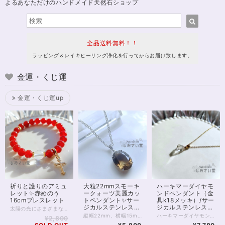
よるあなただけのハンドメイド天然石ショップ
全品送料無料！！
ラッピング＆レイキヒーリング浄化を行ってからお届け致します。
金運・くじ運
金運・くじ運up
祈りと護りのアミュ
大粒22mmスモーキ
ハーキマーダイヤモ
レット✨赤めのう
ークォーツ美麗カッ
ンドペンダント（金
16cmブレスレット
トペンダント✨サー
具k18メッキ）/サー
ジカルステンレスチ
ジカルステンレスチ
太陽の光にさまざまな表情を見せる、 赤めのうのお守りブレスレットです。 深みのある赤色は、古くから“守護”や“生命力”を象徴する色として愛され、身につける人の心を力強くサポートすると言われています。 中央には、透明度の高いクリスタル（水晶）を配し、浄化と調和のエネルギーをプラス。 赤めのうの温かいエネルギーをやさしくまとめ、より安定感のあるバランスへ導いてくれます。 邪気をよけるともいわれ、占い師をはじめデリケートな職業の方にもおすすめです。 手元で軽やかに揺れるゴールドのクロスチャームは祈りと浄化の象徴として。 気品のある輝きが、普段使いにも特別な装いにもそっと寄り添います。 太陽のもとでは燃えるような、 室内では落ち着いた赤色に。 強力な邪気よけの2つの顔を楽しんでくださいね。 ※ロンデル部分はゴールドフィルドを使用しています。 チャームは合金です。 ◆レイキヒーリング浄化、石言葉付ラッピングの上、送料無料でお届け致します。※石言葉は、お届けする石に関連する言葉のなかから占い師が選択した1つを、メッセージリボンにしてお届けします。※レイキヒーリング不要の方はご購入時コメント欄でお知らせくださいませ。 ◆特記のあるものを除き、全て天然に産出したパワーストーンを使用致しております。珠によって個別の色合い差、地中にて生じるクラック（ヒビ）、微少なインクルージョン（内包物）等が見られることがございますので、予めご承知置きくださいませ。再販品につきましては、お写真とは別の珠であっても同グレード、同様の色合いでご用意させていただきます。お届け致しますものは全て、当社基準をクリアした商品です。微少な色合いの違い、クラック、インクルージョンによる返品、交換はできかねますが、商品写真にない大きなもの等、気に掛かる場合はまず一度ご連絡ください。お客様撮影によるお写真を拝見させていただき、返送料のみお客様ご負担にて、交換を承ります。 ◆できるだけ現物に近いお色での撮影を心がけておりますが、モニター彩度等によって多少、色の相違が出る場合があります。ご容赦くださいませ。 ◆石数・デザイン調整によりサイズオーダーも可能ですので、お気軽にご連絡ください。（オーダーや、サイズ等ご確認事項のある場合は、購入手続き前にご連絡くださいませ。連絡先は、BASE内お問い合わせボタンや、Twitter @siosaido をご利用ください。） 店舗使用：2514 ヒーラーおすすめ
ェーン50cm・マグ
ェーン（k18メッ
縦幅22mm、横幅15mm、存在感のある大粒スモーキークォーツのペンダントです。 光に透かすとお写真2枚目のような天然のグラデーションが見えるハイグレード。 光の角度によってはスモーキーならではの深いブラウンを楽しめます。 スモーキークォーツは、水晶類のなかでも「魔除け」の力に優れた石の1つです。 もともと、水晶の類には災い除けや浄化といった意味がありますが スモーキークォーツはとりわけ、持ち主様にとって不要なものを遮る、守りの力に長けています。 今、身の回りにある、好ましくないものを遠ざけたい方。 行く先の障害に対策をしたい方などにおすすめです。 チェーンはサージカルステンレス。 大きめのトップに合わせ、華奢になりすぎない、しっかりしたものを選びました。 50cmのロングタイプで、胸前にトップのくるバランスの良い長さ。 マグネットクラスプ仕様で、首の後ろで金具を開いてつなげる手間がありません。 ※完全に金属アレルギーが起こらないわけではありません。特にこちらの商品はペンダントトップ部分の金属がアレルギー対応ではないため、直接身に付ける場合はご注意ください。 ◆レイキヒーリング浄化、石言葉付ラッピングの上、送料無料でお届け致します。※石言葉は、お届けする石に関連する言葉のなかから占い師が選択した1つを、メッセージリボンにしてお届けします。※レイキヒーリング不要の方はご購入時コメント欄でお知らせくださいませ。 ◆特記のあるものを除き、全て天然に産出したパワーストーンを使用致しております。珠によって個別の色合い差、地中にて生じるクラック（ヒビ）、微少なインクルージョン（内包物）等が見られることがございますので、予めご承知置きくださいませ。再販品につきましては、お写真とは別の珠であっても同グレード、同様の色合いでご用意させていただきます。お届け致しますものは全て、当社基準をクリアした商品です。微少な色合いの違い、クラック、インクルージョンによる返品、交換はできかねますが、商品写真にない大きなもの等、気に掛かる場合はまず一度ご連絡ください。お客様撮影によるお写真を拝見させていただき、返送料のみお客様ご負担にて、交換を承ります。 ◆できるだけ現物に近いお色での撮影を心がけておりますが、モニター彩度等によって多少、色の相違が出る場合があります。ご容赦くださいませ。
ハーキマーダイヤモンドのペンダントです。 ハーキマーダイヤモンドはうつくしい造形の水晶の結晶で、通常の水晶とはまた違った透明感と光の拡散、輝きがたいへん魅力的なアクセサリー。 チェーン金具はサージカルステンレス（水晶部分はステンレス）に18金メッキを施したもので、金属アレルギーがご心配な方も比較的安心して身につけていただくことができます。 ※アレルギーが起こらないとは限りませんので、ご自身の体質にあわせてご利用ください ハーキマーダイヤは自分を高めてくれる石。 精神と肉体、魂の結びつきを強めて、エネルギーを最大化してくれるとも伝えられています。 目標を叶えたい方、自分自身の崇高な生き方を体現したい方に向いています。 またメッキですが本金が使われていることで、金運アップにもおすすめです。 1点モノ。お写真現物のお届けです。 再入荷の際はお写真撮り直しいたしております。 ◆レイキヒーリング浄化、石言葉付ラッピングの上、送料無料でお届け致します。※石言葉は、お届けする石に関連する言葉のなかから占い師が選択した1つを、メッセージリボンにしてお届けします。※レイキヒーリング不要の方はご購入時コメント欄でお知らせくださいませ。 ◆特記のあるものを除き、全て天然に産出したパワーストーンを使用致しております。珠によって個別の色合い差、地中にて生じるクラック（ヒビ）、微少なインクルージョン（内包物）等が見られることがございますので、予めご承知置きくださいませ。再販品につきましては、お写真とは別の珠であっても同グレード、同様の色合いでご用意させていただきます。お届け致しますものは全て、当社基準をクリアした商品です。微少な色合いの違い、クラック、インクルージョンによる返品、交換はできかねますが、商品写真にない大きなもの等、気に掛かる場合はまず一度ご連絡ください。お客様撮影によるお写真を拝見させていただき、返送料のみお客様ご負担にて、交換を承ります。 ◆できるだけ現物に近いお色での撮影を心がけておりますが、モニター彩度等によって多少、色の相違が出る場合があります。ご容赦くださいませ。 ・ヒーラーおすすめ
¥2,800
ネットクラスプ使用
キ）40cm付