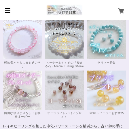
桜吹雪とともに春を過ごそ
ヒーラーおすすめの「整え
ラリマー特集
う
る石」Maria Tuning Stone
面倒なやりとりなし！お任
オーラライト23（アゾゼ
金運UPヒーラーおすすめ
せオーダー
オ）
レイキヒーリングを施した浄化パワーストーンを横浜から。占い師の手に