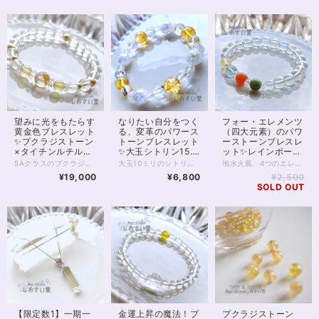
望みに光をもたらす
なりたい自分をつく
フォー・エレメンツ
黄金色ブレスレット
る、変革のパワース
（四大元素）のパワ
✨プクラジストーン
トーンブレスレット
ーストーンブレスレ
×タイチンルチルク
✨大玉シトリン15.5
ット✨レインボーオ
オーツ17cm
㎝
ーラ16cm
5Aクラスのプクラジストーン（イエローサファイア）とタイチンルチルクォーツをつなげた、水晶ブレスレットです。 イエローサファイアはインドでプクラジストーンという名で呼ばれる、金運の石。 インドでは「パワーストーン」として認められているものはこれだけなのだとか。 美しいイエローは金運うんぬんを抜きにしても元気をくれるビタミンカラーです。 タイチンルチルクォーツもまた金運の石として名を馳せるほか、 望みを現実にするパワーを強め、持ち主様の行動力を助けてくれるといわれています。 今回は、透明の水晶、本物のゴールド（14金）を使った14kgf（ゴールドフィルド）スターダストボール、ブルームーンストーンを使っています。 ゴールドフィルドは表面が14金で覆われており、金属アレルギーには非常に強い素材です。 ◆レイキヒーリング浄化、石言葉付ラッピングの上、送料無料でお届け致します。※石言葉は、お届けする石に関連する言葉のなかから占い師が選択した1つを、メッセージリボンにしてお届けします。※レイキヒーリング不要の方はご購入時コメント欄でお知らせくださいませ。 ◆特記のあるものを除き、全て天然に産出したパワーストーンを使用致しております。珠によって個別の色合い差、地中にて生じるクラック（ヒビ）、微少なインクルージョン（内包物）等が見られることがございますので、予めご承知置きくださいませ。再販品につきましては、お写真とは別の珠であっても同グレード、同様の色合いでご用意させていただきます。お届け致しますものは全て、当社基準をクリアした商品です。微少な色合いの違い、クラック、インクルージョンによる返品、交換はできかねますが、商品写真にない大きなもの等、気に掛かる場合はまず一度ご連絡ください。お客様撮影によるお写真を拝見させていただき、返送料のみお客様ご負担にて、交換を承ります。 ◆できるだけ現物に近いお色での撮影を心がけておりますが、モニター彩度等によって多少、色の相違が出る場合があります。ご容赦くださいませ。 ◆石数・デザイン調整によりサイズオーダーも可能ですので、お気軽にご連絡ください。（オーダーや、サイズ等ご確認事項のある場合は、購入手続き前にご連絡くださいませ。連絡先は、BASE内お問い合わせボタンや、Twitter @siosaido をご利用ください。） ◆使われている金属パーツは、金属アレルギーに対応しておりますが、完全にアレルギーが起こらないという保証ではございません。 6月誕生石・ヒーラーおすすめ 店舗使用：2420
大玉10ミリのシトリンとクラッククォーツオーラに、アイリスクォーツとブルームーンストーンを合わせたパワーストーンブレスレットです。 シトリンは金運の石としても知られますが、ブロック解除や変革のパワーも持ち合わせています。 今回は存在感のある10ミリ珠を用い、ゴージャスな印象のブレスレットに仕上げました。 シトリンのなかに細かいクラックが入るのは、石の特性の1つです。 シトリンはアメジストから加熱生成されることが多く、生成過程で細かいクラックが入ります。 非加熱、天然色のシトリンはクラックが少ないのが特徴で、これもまた美しい石ですが 加熱シトリンのクラックも、きらきらと光を反射して美しいものです。 また今回は、クラッククォーツオーラを合わせています。 クラッククォーツオーラは、クラックの入った水晶に特殊技術で金属蒸着を行った天然石。 表面の金属層が独特の虹色を演出します。 アイリスクォーツもまた、水晶のクラックを利用した天然石です。 水晶のクラックには、光の入り具合によって虹が見られます。また光の拡散で身の回りを浄化するともいわれ、スピリチュアルなパワーを存分に楽しんでいただけるでしょう。 "◆レイキヒーリング浄化、石言葉付ラッピングの上、送料無料でお届け致します。※石言葉は、お届けする石に関連する言葉のなかから占い師が選択した1つを、メッセージリボンにしてお届けします。※レイキヒーリング不要の方はご購入時コメント欄でお知らせくださいませ。 ◆特記のあるものを除き、全て天然に産出したパワーストーンを使用致しております。珠によって個別の色合い差、地中にて生じるクラック（ヒビ）、微少なインクルージョン（内包物）等が見られることがございますので、予めご承知置きくださいませ。再販品につきましては、お写真とは別の珠であっても同グレード、同様の色合いでご用意させていただきます。お届け致しますものは全て、当社基準をクリアした商品です。微少な色合いの違い、クラック、インクルージョンによる返品、交換はできかねますが、商品写真にない大きなもの等、気に掛かる場合はまず一度ご連絡ください。お客様撮影によるお写真を拝見させていただき、返送料のみお客様ご負担にて、交換を承ります。 ◆できるだけ現物に近いお色での撮影を心がけておりますが、モニター彩度等によって多少、色の相違が出る場合があります。ご容赦くださいませ。 ◆石数・デザイン調整によりサイズオーダーも可能ですので、お気軽にご連絡ください。（オーダーや、サイズ等ご確認事項のある場合は、購入手続き前にご連絡くださいませ。連絡先は、BASE内お問い合わせボタンや、Twitter @siosaido をご利用ください。） 店舗使用：2419
地水火風、4つのエレメンツのパワーを身に付け、宇宙のエネルギーにつながるためのパワーストーンブレスレットです。 【アラゴナイト（黄・地）】 【ブルーフローライト（青・水）】 【カーネリアン（赤・火）】 【ベスビアナイト（緑・風）】 4種類4色の石は、それぞれが自然のエレメントを表し、調和とバランスの取れた運気を整える助けとなるでしょう。 こっそり占い師のおすすめは、ブルーフローライトの水色で、 他のどの青い石にもない、アニメに登場する水のような絶妙な色あいが、美しく見る人を包み込み癒してくれる、そんな気配です。 また宇宙のパワーを受け取る石といわれる、レインボーオーラを併せています。 虹色のシャボン玉のようなこの水晶は、一種宇宙的な癒しのエネルギーで持つ者を包み込んでくれます。 インスピレーションを高め、精神力を底上げするほか、元々は悪運を退ける無色透明の水晶だけあって、身の回りを浄化する力にも長けています。 ◆レイキヒーリング浄化、石言葉付ラッピングの上、送料無料でお届け致します。※石言葉は、お届けする石に関連する言葉のなかから占い師が選択した1つを、メッセージリボンにしてお届けします。※レイキヒーリング不要の方はご購入時コメント欄でお知らせくださいませ。 ◆特記のあるものを除き、全て天然に産出したパワーストーンを使用致しております。珠によって個別の色合い差、地中にて生じるクラック（ヒビ）、微少なインクルージョン（内包物）等が見られることがございますので、予めご承知置きくださいませ。再販品につきましては、お写真とは別の珠であっても同グレード、同様の色合いでご用意させていただきます。お届け致しますものは全て、当社基準をクリアした商品です。微少な色合いの違い、クラック、インクルージョンによる返品、交換はできかねますが、商品写真にない大きなもの等、気に掛かる場合はまず一度ご連絡ください。お客様撮影によるお写真を拝見させていただき、返送料のみお客様ご負担にて、交換を承ります。 ◆できるだけ現物に近いお色での撮影を心がけておりますが、モニター彩度等によって多少、色の相違が出る場合があります。ご容赦くださいませ。 ◆石数・デザイン調整によりサイズオーダーも可能ですので、お気軽にご連絡ください。（オーダーや、サイズ等ご確認事項のある場合は、購入手続き前にご連絡くださいませ。連絡先は、BASE内お問い合わせボタンや、Twitter @siosaido をご利用ください。） 店舗使用：2418
¥19,000
¥6,800
¥2,500
SOLD OUT
【限定数1】一期一
金運上昇の魔法！プ
プクラジストーン