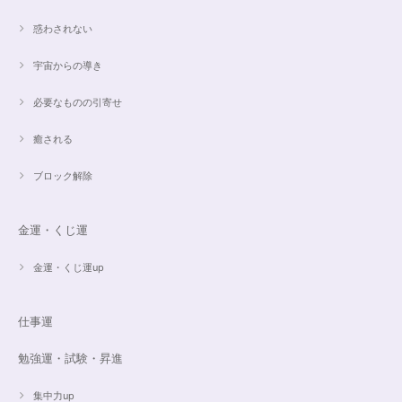
惑わされない
宇宙からの導き
必要なものの引寄せ
癒される
ブロック解除
金運・くじ運
金運・くじ運up
仕事運
勉強運・試験・昇進
集中力up