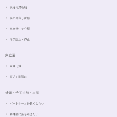
夫婦円満祈願
夜の仲良し祈願
単身赴任で心配
浮気防止・抑止
家庭運
家庭円満
育児を順調に
妊娠・子宝祈願・出産
パートナーと仲良くしたい
精神的に落ち着きたい