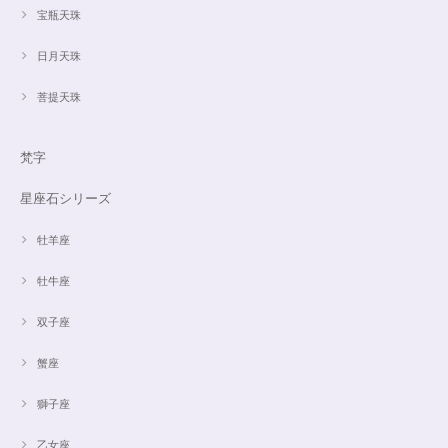
宝瓶天珠
日月天珠
菩提天珠
梵字
星座石シリーズ
牡羊座
牡牛座
双子座
蟹座
獅子座
乙女座