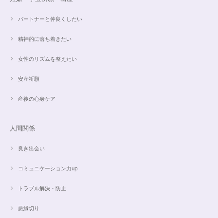
ンに癒されそうです。 ご丁寧な対応に感謝しております。
パートナーと仲良くしたい
精神的に落ち着きたい
【ご売約済】カイヤナイト×ラリマー✨16.5cmブレスレット
2024/05/13
女性のリズムを整えたい
昨日、無事受け取りました。早速身につけています。 カイヤナイトがキラ
安産祈願
キラ綺麗で、ラリマーとのコントラストが素敵です。アメジストの淡い紫と
ラリマーの水色、好きな組み合わせです。 サイズ調整して頂け、ちょうど
産後の心身ケア
よい大きさです。 いつもありがとうございます。
人間関係
愛と癒しの5Aラリマーブレスレット【限定ムーンストーン】✨17cm
2024/05/06
良き出会い
コミュニケーション力up
トラブル解決・防止
こころを磨くアクアオーラのポイントペンダント☆さらなる高みへつながる鍵を…
2024/05/02
悪縁切り