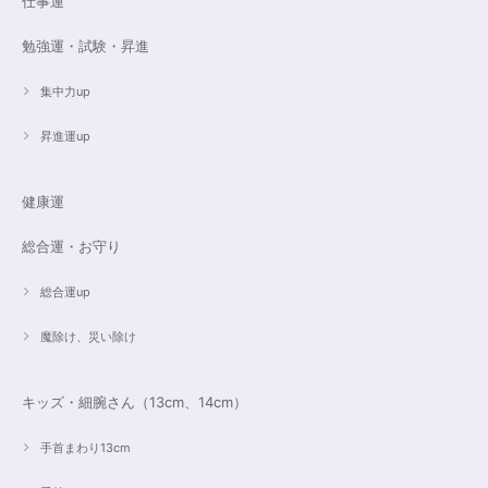
仕事運
16cmオーダーご売約済【うつし世はゆめ 夜の夢こそまこと】5Aclassカイヤナイト15cmブレスレット
2023/07/29
勉強運・試験・昇進
昨日無事届きました！ 江戸川乱歩と明智小五郎にまさにイメージピッタリ
集中力up
の、なんとも不思議な雰囲気のするブレスです。 サイズ直しで入れていた
だいたアメジストが、2つの色味のためにまた素敵で…すみません、語彙力
ないのでうまく表現できません。 ただ、想像通りおしゃれで素敵でした！
昇進運up
大事にします。いつもありがとうございます。
健康運
遠隔レイキヒーリング（人）
総合運・お守り
2023/07/16
総合運up
魔除け、災い除け
キッズ・細腕さん（13cm、14cm）
手首まわり13cm