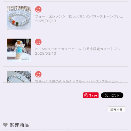
フォー・エレメンツ（四大元素）のパワーストーンブレスレット✨レインボーオーラ16cm
2025/02/13
2025年ラッキーカラーボトル【1月中限定カラー】ブルーアパタイト×ルチルクォーツさざれ石
2025/02/13
雪をわたる風のきらめき✨ブルートパーズ×ブルームーンストーンブレスレット17cm
2025/01/04
Save
無事届きました！ 開けた瞬間、想像以上に可愛くて綺麗で、 とてもテンシ
ョンが上がりました！ ラッピングも可愛く、梱包もすごく丁寧で袋を開け
通報する
るのが 勿体無いくらいでした！ おまけで付いてきたさざれも可愛くて綺麗
で とても良かったです。 購入前に伺った質問や要望に対する対応も、 もの
すごく丁寧で親切でした！ お忙しい中、対応して下さって 本当にありがと
関連商品
うございました！ また機会があったら利用したいと思います。 この度は本
当にありがとうございました！