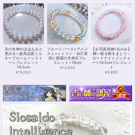
※16.5cmオーダー 努力を成功に導く✨ガーネット入りブレスレット15cm
2024/12/18
可愛いお品をありがとうございます。陽に当たるとキラキラして、とても可
月の女神のほほえみと
ブルートパーズ×アメジ
【お写真現物1点のみ】
愛いです！とくにシトリンの色味がとても気に入りました。まだ、気になる
恵みを✨超高品質ミル
スト×シトリン・自己実
舞い散る桜をまとう✨
ブレスレットがたくさんあったので、また購入させていただきたいと思いま
キーブルームーンスト
現と開運の天然石ブレ
ロードナイトインクォ
す。また親切で迅速、丁寧な対応をしてくださりありがとうございました。
ーンブレスレット
スレット✨16cm
ーツ16.5cmブレスレッ
16.5cm
ト
¥12,600
¥19,000
¥9,800
【限定数1】カイヤナイトのサザレ100g/空間浄化/パワーストーンブレスレット浄化
2024/11/25
さざれながら、カイヤナイトのブルーバンドやジラソールアイが見える石も
ありました きれいな石をありがとうございます⭐︎
シンデレラのパワーストーンブレスレット「夢は希むもの」✨ブルーカルセドニー16cm
ステンレス→水晶変更