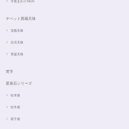
手首まわり14cm
チベット西蔵天珠
宝瓶天珠
日月天珠
菩提天珠
梵字
星座石シリーズ
牡羊座
牡牛座
双子座