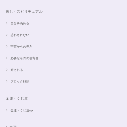
すぐに手元に届きました。写真の通りで、とてもキレイで気にいっていま
す。ありがとうございました。
癒し・スピリチュアル
自分を高める
オーダー✨マルチカラー15cmブレスレット
惑わされない
2024/03/27
宇宙からの導き
希望通りに作って頂けました❣️ とても綺麗でうれしいです☺️ 対応も丁寧
で、梱包も綺麗にして頂きありがとうございました😊 次に購入する時もこ
必要なものの引寄せ
ちらでお願いしたいと思います☺️
癒される
ブロック解除
ご売約済✨ピンクフローライト限定バイカラー✨16.5cmブレスレット
2023/09/09
金運・くじ運
とても丁寧にご対応いただきありがとうございました。ストーンもすごくキ
ラキラして綺麗でした。大切に着けたいと思います(*^^*)
金運・くじ運up