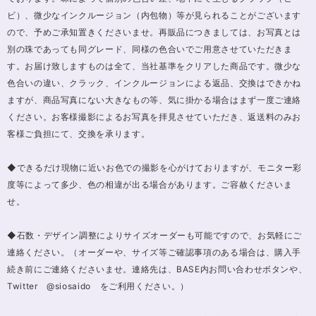
ビ）、微少なインクルージョン（内包物）等が見られることがございます
ので、予めご承知置きくださいませ。再販品につきましては、お写真とは
別の珠であっても同グレード、同様の色合いでご用意させていただきま
す。お届け致しますものは全て、当社基準をクリアした商品です。微少な
色合いの違い、クラック、インクルージョンによる返品、交換はできかね
ますが、商品写真にない大きなもの等、気に掛かる場合はまず一度ご連絡
ください。お客様撮影によるお写真を拝見させていただき、返送料のみお
客様ご負担にて、交換を承ります。
◆できるだけ現物に近いお色での撮影を心がけておりますが、モニター彩
度等によって多少、色の相違が出る場合があります。ご容赦くださいま
せ。
◆石数・デザイン調整によりサイズオーダーも可能ですので、お気軽にご
連絡ください。（オーダーや、サイズ等ご確認事項のある場合は、購入手
続き前にご連絡くださいませ。連絡先は、BASE内お問い合わせボタンや、
Twitter @siosaido をご利用ください。）