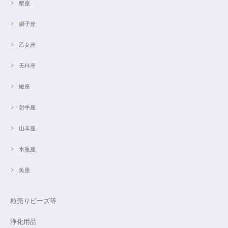
蟹座
獅子座
乙女座
天秤座
蠍座
射手座
山羊座
水瓶座
魚座
粒売りビーズ等
浄化用品