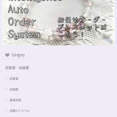
2024/10/24
本日無事に、到着しました！ ワクワクしながら開封しました(*^^*) とって
もキレイな色合いで、手に取るとほんのり温かく感じ元気になる気がしま
す！リボンのメッセージも大事にします(*^^*)まさかのお名前が(芸名なの
でしょうかね？^^)同じでびっくり♡嬉しいです♡ 次回は、オーダーをお願
いしてみたいなと思いました！
インスピレーションの湧泉✨アクアオーラブレスレット15.5cm
Category
2024/10/22
恋愛運・結婚運
この度は、ご縁に感謝致します。 やはり、この色のアクアオーラに出会え
て、 嬉しいです。 ダークアクアオーラも幻想的ですが、この爽やかな 水色
も、ずっーと見ていられますね。 素敵なブレスレットを、有難うございま
恋愛運
した。
結婚運
復縁祈願
【限定数1】アパタイトのサザレ100g/精神安定/パワーストーンブレスレット浄化
2024/10/22
恋愛のトラブル