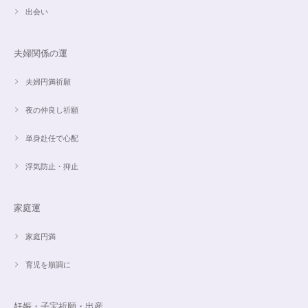
思ったより小粒でしたがとても綺麗なアパタイトでした ありがとうござい
出会い
ました⭐︎ アパタイトは大丈夫だったのですが、箱が潰れておまけで付いてい
たフローライトのさざれが粉々でした アパタイトを固定していたテープも
取れていたので、相当揺らされたか投げられたりしたのかも…
夫婦関係の運
夫婦円満祈願
【限定数1】レモンクォーツのサザレ100g/空間浄化/パワーストーンブレスレット浄化
2024/09/07
夜の仲良し祈願
単身赴任で心配
浮気防止・抑止
魅惑のスピリチュアルストーン｜2本目にもおすすめ！チャロアイトのブレスレット✨16.5cm
2024/09/07
家庭運
家庭円満
オーダー✨18cmブレスレット2点セット(⋆ᵕᴗᵕ⋆).+*
2024/06/20
育児を順調に
こんばんは。 商品受け取りました。 サイズ調整していただき、画像で見る
妊娠・子宝祈願・出産
より本物の方がより素敵で、大変満足してしています。 毎日パワーストー