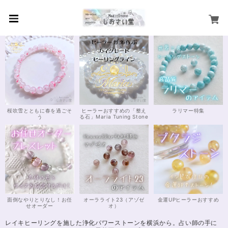
桜吹雪とともに春を過ごそ
ヒーラーおすすめの「整え
ラリマー特集
う
る石」Maria Tuning Stone
面倒なやりとりなし！お任
オーラライト23（アゾゼ
金運UPヒーラーおすすめ
せオーダー
オ）
レイキヒーリングを施した浄化パワーストーンを横浜から。占い師の手に