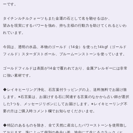
ーです。
タイチンルチルクォーツもまた金運の石として名を馳せるほか、
望みを現実にするパワーを強め、持ち主様の行動力を助けてくれるといわ
れています。
今回は、透明の水晶、本物のゴールド（14金）を使った14kgf（ゴールド
フィルド）スターダストボール、ブルームーンストーンを使っています。
ゴールドフィルドは表面が14金で覆われており、金属アレルギーには非常
に強い素材です。
◆レイキヒーリング浄化、石言葉付ラッピングの上、送料無料でお届け致
します。※石言葉は、お届けする石に関連する言葉のなかから占い師が選択
した1つを、メッセージリボンにしてお届けします。※レイキヒーリング不
要の方はご購入時コメント欄でお知らせくださいませ。
◆特記のあるものを除き、全て天然に産出したパワーストーンを使用致し
ております。珠によって個別の色合い差、地中にて生じるクラック（ヒ