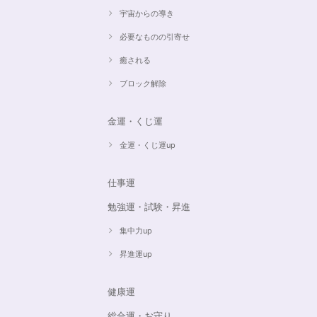
宇宙からの導き
必要なものの引寄せ
癒される
ブロック解除
金運・くじ運
金運・くじ運up
仕事運
勉強運・試験・昇進
集中力up
昇進運up
健康運
総合運・お守り