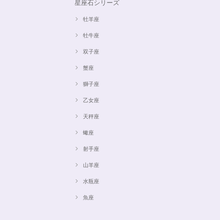
星座石シリーズ
牡羊座
牡牛座
双子座
蟹座
獅子座
乙女座
天秤座
蠍座
射手座
山羊座
水瓶座
魚座