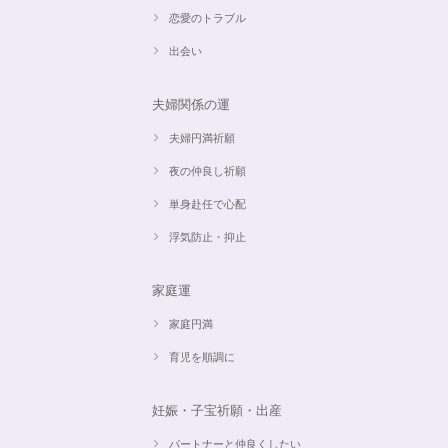
恋愛のトラブル
出会い
夫婦関係の運
夫婦円満祈願
夜の仲良し祈願
単身赴任で心配
浮気防止・抑止
家庭運
家庭円満
育児を順調に
妊娠・子宝祈願・出産
パートナーと仲良くしたい