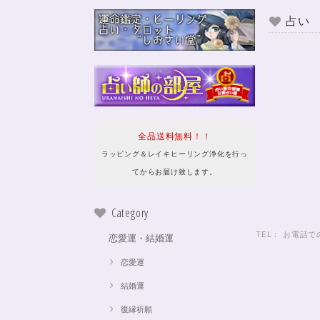
占い
全品送料無料！！
ラッピング＆レイキヒーリング浄化を行っ
てからお届け致します。
Category
TEL： お電
恋愛運・結婚運
恋愛運
結婚運
復縁祈願