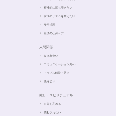
精神的に落ち着きたい
女性のリズムを整えたい
安産祈願
産後の心身ケア
人間関係
良き出会い
コミュニケーション力up
トラブル解決・防止
悪縁切り
癒し・スピリチュアル
自分を高める
惑わされない