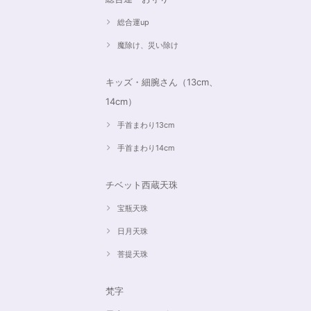
総合運up
魔除け、災い除け
キッズ・細腕さん（13cm、
14cm）
手首まわり13cm
手首まわり14cm
チベット西蔵天珠
宝瓶天珠
日月天珠
菩提天珠
梵字