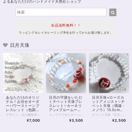
よるあなただけのハンドメイド天然石ショップ
全品送料無料！！
ラッピング＆レイキヒーリング浄化を行ってからお届け致します。
日月天珠
あなただけのオリジ
日月の守護をいただ
日月天珠×ローズカ
ナル！お任せオーダ
くチベット天珠ブレ
ットアメジスト✨チ
ーパワーストーンブ
スレット✨カーネリ
ベット天珠（瑪瑙・
レスレット（色調選
アン×ブルームーン
メノウ）15.5cmブ
択可）
ストーン16cm
レスレット
デザイン、石の種類等、内容をすべてパワーストーンヒーラーにお任せいただくオーダーシステムです。 チャネリング、石鑑定などを通して石を選定させていただきます。 以下の各項目をよくお読みいただき、お申し込みへお進みください。 【種類を選択してください】 種類は主に色ですが、下のほうにマルチカラー、五行、四大元素、チャクラ、四神などの分類もございます。 ご希望のものを選択してください。 【備考欄にご記入いただきたいこと】 ご注文のお手続き時に表示される備考欄に、 （必須）・性別（デザインに影響するため物理的ではなく自認される性別でお願い致します(_ _*)） （必須）・手首周りのサイズ （ある人だけ必須）・金属アレルギーあり を、ご記入ください。 ※ご記入のない場合、お申し込み時にご記入いただきましたメールやSMSへお問い合わせさせていただきます。 ※金属アレルギーの明記がない方につきましては、真鍮、合金などの金属パーツが使われることがございます。 以下の項目は、必須ではありませんが、ご希望があればご記入ください。 ・申し込み画面で選択した色以外で使いたい色 ・ブレスレットに込めたいお願い事 ・珠の大きさ（大きめ、小さめ） ・色合いの明るめ、暗め ・ゆるめ希望 など 【注意点】 ・デザインはお任せ、お届け前のデザイン確認はありません。 むしろデザイン打ち合わせとかめんどくさいし よくわからないから任せたい、という方向けのメニューです。 ・石種の選択は基本的にヒーラーにお任せとなります。 もし特に気になる石があるようでしたら 備考欄にご記入いただいても結構です。 金額が見合わない場合を除き かなりの確率でその石が入ると推測されます。 しかしとても高額な石の場合など、例外もありますことを 予めご了承くださいませ。 ・こちらは定額のサービスです。 金額をかんがみて石を選択させていただきます。 お値段からしてそう低級な石は入りません。 店内の8,000円前後の商品をご覧いただきまして どんな感じかご確認いただくと良いと思います。 ・つまりこのサービスはお得です。 ・お届け後のクレーム、リターン等は一切承りません。 石は天然のものですので、クラック（ヒビ）、インクルージョン（内包物）、エクボ（凹み）が入るものがございます。 ジェムストーンヒーラーの責任において、いただきました金額に見合ったクオリティのものをお届けすることをおお約束致します。 全体的な石の平均クオリティにつきましては店内の天然石をご覧いただき、ご確認くださいませ。 【例えば、画像のブレスレットは？】 画像にあるブレスレットには ・モルガナイト（ピンクベリル）5A ・アルバイトSA ・ピンクカルサイト ・ピンクフローライト5A ・カット水晶 などが入っています。 出荷時レイキヒーリング、無料ラッピング付きとなります。 わからない点は、画面内のお問い合わせボタン、Twitter @siosaido までお気軽にお問い合わせくださいませ。
メノウでできたチベット日月天珠のパワーストーンブレスレットです。 約12mmの日月天珠（じつげつてんじゅ、もしくは、ひつきてんじゅ）はチベット製のコンパクトな天珠。 天珠というと長さがあり、模様が複雑、目立つという印象もあるかもしれませんが、こちらは非常にシンプルです。 陰と陽をあらわす月と太陽を焼き付け、表裏一体の陰陽と宇宙のパワーを象徴します。 宇宙のパワーを日々の運に取り入れることで、陰陽のバランスをより良いものとし、幸運を招き悪運を退けると言われています。 小さな6mmの珠はマダガスカルカーネリアンです。 濃淡のあるカーネリアンをグラデーションで配置していますが、どれも同じ石。 カーネリアンの赤色は、エネルギーをもたらしてくれるとともに、魔除けの赤色であるともいわれています。 ブルームーンストーンはブルーシラーのくっきりと浮く高品質。 女性の体調や運気をサポートしてくれる、月の女神の石とも伝えられます。 日々の運気向上に、また霊的なお守りとして身に付けたい方におすすめです。 ◆レイキヒーリング浄化、石言葉付ラッピングの上、送料無料でお届け致します。※石言葉は、お届けする石に関連する言葉のなかから占い師が選択した1つを、メッセージリボンにしてお届けします。※レイキヒーリング不要の方はご購入時コメント欄でお知らせくださいませ。 ◆特記のあるものを除き、全て天然に産出したパワーストーンを使用致しております。珠によって個別の色合い差、地中にて生じるクラック（ヒビ）、微少なインクルージョン（内包物）等が見られることがございますので、予めご承知置きくださいませ。再販品につきましては、お写真とは別の珠であっても同グレード、同様の色合いでご用意させていただきます。お届け致しますものは全て、当社基準をクリアした商品です。微少な色合いの違い、クラック、インクルージョンによる返品、交換はできかねますが、商品写真にない大きなもの等、気に掛かる場合はまず一度ご連絡ください。お客様撮影によるお写真を拝見させていただき、返送料のみお客様ご負担にて、交換を承ります。 ◆できるだけ現物に近いお色での撮影を心がけておりますが、モニター彩度等によって多少、色の相違が出る場合があります。ご容赦くださいませ。 ◆石数・デザイン調整によりサイズオーダーも可能ですので、お気軽にご連絡ください。（オーダーや、サイズ等ご確認事項のある場合は、購入手続き前にご連絡くださいませ。連絡先は、BASE内お問い合わせボタンや、Twitter @siosaido をご利用ください。） 店舗使用：2417
チベット天珠「日月」と、ローズカットを施したアメジストを使ったパワーストーンブレスレット。 チベット天珠にはさまざまなものがありますが、こちらは瑪瑙（メノウ）の特殊加工されたものです。 （こうして模様を焼き付けるのは現地の特別な加工方法があるのだそうです） 数ある天珠のなかでも「日月」は「陽と陰」、天地の加護を祈りバランスを身に付けることを目的としています。 特に金運、恋愛運、子孫繁栄といった特定の目的がない天珠ですが、その分、オールマイティーな加護を期待するものといって良いでしょう。 太陽、月、大自然のパワーを味方につけたいときにおすすめの1本です。 対面のアメジストはローズ（バラ）のカービングが施されています。 （写真が……あまり上手でなくて……すみません） 軽い色あいでシンプルに楽しんでいただけるかと思います。 8mm珠ですがカービングしてあるためやや小さめに見えます。 また両端に薄いピンクの珠が入っているのは、7mm珠ピンクフローライトです。 癒しの石といわれるフローライトのなかでもピンク色のもつオーラは非常に柔らかく、自然体に引き戻しながらストレスを緩和してくれるといわれます。 他、6mm珠水晶 128面カット 細かいカットが施され、光をうつくしく拡散してくれる浄化水晶です。 ◆レイキヒーリング浄化、おみくじ付ラッピングの上、送料無料でお届け致します。※おみくじは占い師が一つ一つ占うビブリオマンシーの占い結果です。※レイキヒーリング、おみくじ不要の方はご購入時、それぞれコメント欄でお知らせくださいませ。 ◆特記のあるものを除き、全て天然に産出したパワーストーンを使用致しております。珠によって個別の色合い差、地中にて生じるクラック（ヒビ）、微少なインクルージョン（内包物）等が見られることがございますので、予めご承知置きくださいませ。再販品につきましては、お写真とは別の珠であっても同グレード、同様の色合いでご用意させていただきます。お届け致しますものは全て、当社基準をクリアした商品です。微少な色合いの違い、クラック、インクルージョンによる返品、交換はできかねますが、商品写真にない大きなもの等、気に掛かる場合はまず一度ご連絡ください。お客様撮影によるお写真を拝見させていただき、返送料のみお客様ご負担にて、交換を承ります。 ◆できるだけ現物に近いお色での撮影を心がけておりますが、モニター彩度等によって多少、色の相違が出る場合があります。ご容赦くださいませ。 ◆石数・デザイン調整によりサイズオーダーも可能ですので、お気軽にご連絡ください。（オーダーや、サイズ等ご確認事項のある場合は、購入手続き前にご連絡くださいませ。連絡先は、BASE内お問い合わせボタンや、Twitter @siosaido をご利用ください。） 店舗使用・2301
¥7,000
¥3,500
¥2,500