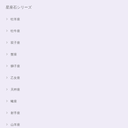
星座石シリーズ
牡羊座
牡牛座
双子座
蟹座
獅子座
乙女座
天秤座
蠍座
射手座
山羊座