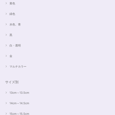
黄色
緑色
水色、青
黒
白・透明
金
マルチカラー
サイズ別
13cm～13.5cm
14cm～14.5cm
15cm～15.5cm