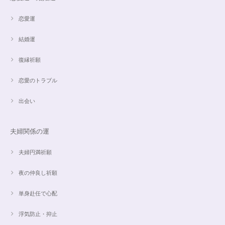
恋愛運
結婚運
復縁祈願
恋愛のトラブル
出会い
夫婦関係の運
夫婦円満祈願
夜の仲良し祈願
単身赴任で心配
浮気防止・抑止