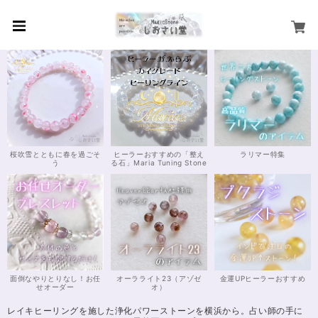
桜吹雪とともに春を過ごそ
ヒーラーおすすめの「整え
ラリマー特集
う
る石」Maria Tuning Stone
面倒なやりとりなし！お任
オーラライト23（アゾゼ
金運UPヒーラーおすすめ
せオーダー
オ）
レイキヒーリングを施した浄化パワーストーンを横浜から。占い師の手に