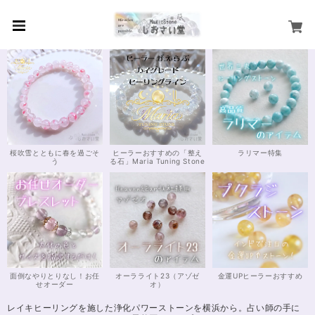
桜吹雪とともに春を過ごそ
ヒーラーおすすめの「整え
ラリマー特集
う
る石」Maria Tuning Stone
面倒なやりとりなし！お任
オーラライト23（アゾゼ
金運UPヒーラーおすすめ
せオーダー
オ）
レイキヒーリングを施した浄化パワーストーンを横浜から。占い師の手に