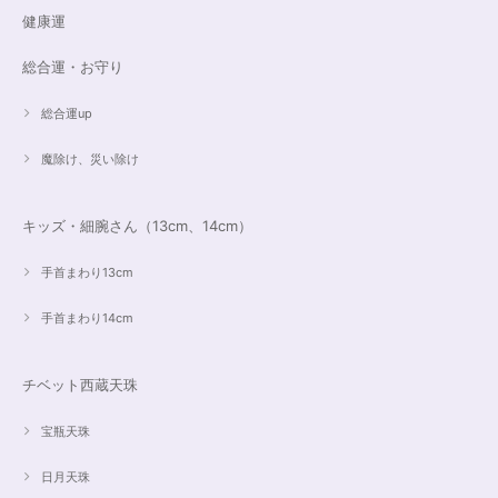
健康運
総合運・お守り
総合運up
魔除け、災い除け
キッズ・細腕さん（13cm、14cm）
手首まわり13cm
手首まわり14cm
チベット西蔵天珠
宝瓶天珠
日月天珠