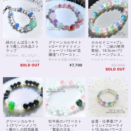
緑のとんぼ玉✨キラ
グリーンカルサイト
カルセドニー×プレ
キラ癒しの水晶スト
×ロードナイトイン
ナイト「ご縁の整理
ラップ
クォーツ✨15cm“花
整頓」16.5cmパワ
爛漫”パワーストー
ーストーンブレスレ
約12mm、涼しげなグリーンのとんぼ玉に、キラキラのカットを施した透明水晶をつないだ、癒しの御守りストラップです。 水晶の合間に、やはり穏やかに人を癒すと言われるブルーメノウをあしらいました。 空と水、そして樹木のような世界観をぜひお手元に。 ◆レイキヒーリング浄化、おみくじ付ラッピングの上、送料無料でお届け致します。※おみくじは占い師が一つ一つ占うビブリオマンシーの占い結果です。※レイキヒーリング、おみくじ不要の方はご購入時、それぞれコメント欄でお知らせくださいませ。 ◆特記のあるものを除き、全て天然に産出したパワーストーンを使用致しております。珠によって個別の色合い差、地中にて生じるクラック（ヒビ）、微少なインクルージョン（内包物）等が見られることがございますので、予めご承知置きくださいませ。再販品につきましては、お写真とは別の珠であっても同グレード、同様の色合いでご用意させていただきます。お届け致しますものは全て、当社基準をクリアした商品です。微少な色合いの違い、クラック、インクルージョンによる返品、交換はできかねますが、商品写真にない大きなもの等、気に掛かる場合はまず一度ご連絡ください。お客様撮影によるお写真を拝見させていただき、返送料のみお客様ご負担にて、交換を承ります。 ◆できるだけ現物に近いお色での撮影を心がけておりますが、モニター彩度等によって多少、色の相違が出る場合があります。ご容赦くださいませ。
ンブレスレット
ット
華やかな初夏の花園のようなパワーストーンブレスレットです。 カラフルにみえるなかでも注目していただきたいのがグリーンカルサイト 加工途中で割れやすい性質があるため、ビーズ加工されることがあまり多くありません。 パワーストーンブレスレットに使われることも少ない石といえます。 水晶とロードナイトがほどよく混ざり合ったロードナイトインクォーツも、一つひとつ違った表情を見せてくれる味わいのある石です。 ほか、ローズクォーツ、ディープローズクォーツ、ラベンダーアメジストと、いずれも癒しの力があると伝えられてきた、キャンディのようなかわいらしい色の石たちを集めました。 ほか、グリーンカルサイトは精神安定や健康運の向上に、ローズクオーツ類は恋愛運の上昇に役立つともいわれています。 一寸めずらしい石、他ではそう多くは見かけない石をお探しのかたにもおすすめの1本です。 ◆レイキヒーリング浄化、おみくじ付ラッピングの上、送料無料でお届け致します。※おみくじは占い師が一つ一つ占うビブリオマンシーの占い結果です。※レイキヒーリング、おみくじ不要の方はご購入時、それぞれコメント欄でお知らせくださいませ。 ◆特記のあるものを除き、全て天然に産出したパワーストーンを使用致しております。珠によって個別の色合い差、地中にて生じるクラック（ヒビ）、微少なインクルージョン（内包物）等が見られることがございますので、予めご承知置きくださいませ。再販品につきましては、お写真とは別の珠であっても同グレード、同様の色合いでご用意させていただきます。お届け致しますものは全て、当社基準をクリアした商品です。微少な色合いの違い、クラック、インクルージョンによる返品、交換はできかねますが、商品写真にない大きなもの等、気に掛かる場合はまず一度ご連絡ください。お客様撮影によるお写真を拝見させていただき、返送料のみお客様ご負担にて、交換を承ります。 ◆できるだけ現物に近いお色での撮影を心がけておりますが、モニター彩度等によって多少、色の相違が出る場合があります。ご容赦くださいませ。 ◆石数・デザイン調整によりサイズオーダーも可能ですので、お気軽にご連絡ください。（オーダーや、サイズ等ご確認事項のある場合は、購入手続き前にご連絡くださいませ。連絡先は、BASE内お問い合わせボタンや、Twitter @siosaido をご利用ください。） 店舗使用・2309
マルチカラーのキャンディカルセドニーにプレナイトを並べた、 「ご縁に効く」ブレスレットです。 そもそもカルセドニーは縁結びの石と言われています。 これは恋愛のご縁だけを言っているのではなく、また人との縁だけを言っているのでもなく、 仕事、友人関係など、つまり人間、機会など、 日常のすべての場面における「縁」を引き寄せると伝えられています。 カルセドニーは色によって、ピンクには恋愛運、ブルーには仕事運、ホワイトはすべてのご縁、シーブルーカルセドニーには明るいオーラへのご縁など さまざまな意味合いが紐付けられていますが、 カラフルな石なので、複数の色が混じっている状態を 「キャンディカルセドニー」 と呼んだりもします。 このブレスレットの中で グリーンの石だけは、カルセドニーではありません。 こちらはプレナイト。 プレナイトは、整理整頓の石であると言われています。 人生に不要なものを退け、必要なものを残してくれるプレナイト。 そして、必要なものとのご縁を結んでくれる、カルセドニー。 2つのかわいらしい石のちからを借りて、ぜひ「出会うべきものに出会う人生」を引き寄せてください。
¥1,500
SOLD OUT
¥7,700
¥3,000
SOLD OUT
グリーンカルサイ
牡牛座のパワースト
金運・仕事運/アメ
ト/グリーンメノウ
ーンブレスレット
トリン×フローライ
✨癒やしの邪気吸着
「繁栄の王女」
ト15.5cmパワース