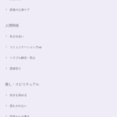
産後の心身ケア
人間関係
良き出会い
コミュニケーション力up
トラブル解決・防止
悪縁切り
癒し・スピリチュアル
自分を高める
惑わされない
宇宙からの導き