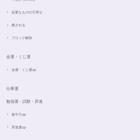
必要なものの引寄せ
癒される
ブロック解除
金運・くじ運
金運・くじ運up
仕事運
勉強運・試験・昇進
集中力up
昇進運up