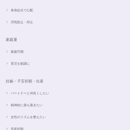
単身赴任で心配
浮気防止・抑止
家庭運
家庭円満
育児を順調に
妊娠・子宝祈願・出産
パートナーと仲良くしたい
精神的に落ち着きたい
女性のリズムを整えたい
安産祈願