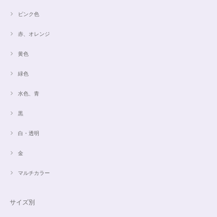
ピンク色
赤、オレンジ
黄色
緑色
水色、青
黒
白・透明
金
マルチカラー
サイズ別