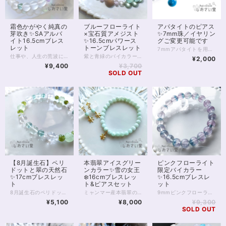
霜色かがやく純真の
ブルーフローライト
アパタイトのピアス
芽吹き✨SAアルバ
×宝石質アメジスト
✨7mm珠／イヤリン
イト16.5cmブレス
✨16.5cmパワース
グご変更可能です
レット
トーンブレスレット
7mmアパタイトを用いたとてもシンプルなピアスです。 アパタイトは深い緑色をしたパワーストーン。 落ち着きのある深緑色は、秋冬のファッションにもおすすめです。 グリーン系の石に多く言われるように、アパタイトもまた癒やしの石として古くから扱われています。 自己実現や、自分の能力を活かした仕事運の上昇にも役立つ、 周囲を浄化して幸運を招くとも伝えられており、心身を守るお守りとして持つのも良いでしょう。 ※イヤリングへのご変更は、画面内お問い合わせボタンからお気軽にお申し付けくださいませ ◆レイキヒーリング浄化、石言葉付ラッピングの上、送料無料でお届け致します。※石言葉は、お届けする石に関連する言葉のなかから占い師が選択した1つを、リボンに印刷してお届けします。※レイキヒーリング不要の方はご購入時コメント欄でお知らせくださいませ。 ◆特記のあるものを除き、全て天然に産出したパワーストーンを使用致しております。珠によって個別の色合い差、地中にて生じるクラック（ヒビ）、微少なインクルージョン（内包物）等が見られることがございますので、予めご承知置きくださいませ。再販品につきましては、お写真とは別の珠であっても同グレード、同様の色合いでご用意させていただきます。お届け致しますものは全て、当社基準をクリアした商品です。微少な色合いの違い、クラック、インクルージョンによる返品、交換はできかねますが、商品写真にない大きなもの等、気に掛かる場合はまず一度ご連絡ください。お客様撮影によるお写真を拝見させていただき、返送料のみお客様ご負担にて、交換を承ります。 ◆できるだけ現物に近いお色での撮影を心がけておりますが、モニター彩度等によって多少、色の相違が出る場合があります。ご容赦くださいませ。 ◆使われている金属パーツは、アレルギーの可能性のあるものです。14kgfパーツにご変更可能ですので、お気軽にご連絡下さいませ。
仕事や、人生の荒波に立ち向かう心の強さをくれると言われる、ちょっと珍しい石「アルバイト」のパワーストーンです。 頑張りたいことのある方、身のまわりを浄化しておきたい方、さまざまなことで「芽を出したい」方にも。 アルバイトは白色の石ですが、パワーストーンとしてビーズに加工されることがほとんどありません。 性質上、割れやすいことに加えて、不純物のほとんどない美しい状態の石が少ないためと言われています。 画像のとおり純白、半透明の美しいアルバイトが入荷することは当店でも珍しいといえるでしょう。 フロスト水晶とも、ホワイトカルセドニーとも違う、光を透かす姿は、まるで不純物のない霜のよう。 花嫁のドレスにも似た無垢な色に、新芽を思わせるグリーンフローライトと、縁結びの石ピンクカルセドニー、優しい紫のラベンダーアメジストを添えました。 なおお写真一番最後は、偶然に虹の光が透過したところ。 光の色に染まるさまも美しいアルバイトです。 ◆レイキヒーリング浄化、石言葉付ラッピングの上、送料無料でお届け致します。※石言葉は、お届けする石に関連する言葉のなかから占い師が選択した1つを、メッセージリボンにしてお届けします。※レイキヒーリング不要の方はご購入時コメント欄でお知らせくださいませ。 ◆特記のあるものを除き、全て天然に産出したパワーストーンを使用致しております。珠によって個別の色合い差、地中にて生じるクラック（ヒビ）、微少なインクルージョン（内包物）等が見られることがございますので、予めご承知置きくださいませ。再販品につきましては、お写真とは別の珠であっても同グレード、同様の色合いでご用意させていただきます。お届け致しますものは全て、当社基準をクリアした商品です。微少な色合いの違い、クラック、インクルージョンによる返品、交換はできかねますが、商品写真にない大きなもの等、気に掛かる場合はまず一度ご連絡ください。お客様撮影によるお写真を拝見させていただき、返送料のみお客様ご負担にて、交換を承ります。 ◆できるだけ現物に近いお色での撮影を心がけておりますが、モニター彩度等によって多少、色の相違が出る場合があります。ご容赦くださいませ。 ◆石数・デザイン調整によりサイズオーダーも可能ですので、お気軽にご連絡ください。（オーダーや、サイズ等ご確認事項のある場合は、購入手続き前にご連絡くださいませ。連絡先は、BASE内お問い合わせボタンや、Twitter @siosaido をご利用ください。） 店舗使用：2406
紫と青緑のバイカラーになることが多い「フローライト」の中でも、青みが強い稀少な部分を集めた「ブルーフローライト」は春にぴったりの緑色。 今回はブルーフローライト8ミリ珠をと、主石としてローズクォーツを使い、パワーストーンブレスレットに組み立てました。 フローライトは持ち主の心理を癒し、安定させる石としてよく用いられます。 色味が安定していますが、光に透かすと1珠のなかでも青緑色の濃淡が確認できて楽しめるでしょう。 ローズクォーツは10mm珠を1石使用しています。 持ち主の心を優しさで満たすと言われる癒しの石。 このことから恋愛運の石としては非常にメジャーです。 ブルーフローライトと合わせると、心を癒やす力を存分に発揮できると思います。 ローズクォーツ両脇に、宝石質ラベンダーアメジストを2石配置しました。 お色は薄めのラベンダーカラー。優しい色あいにカットを施しており、光が拡散する、透明感抜群の2石です。 ほか、カットクリスタル、6mm透明クリスタル、6mmスターローズクォーツを用いています。 スターローズクォーツの薄いピンク色は桜にもよく似た色あいで、春先から若葉の季節にぴったりの1本です。 ◆レイキヒーリング浄化、石言葉付ラッピングの上、送料無料でお届け致します。※石言葉は、お届けする石に関連する言葉のなかから占い師が選択した1つを、メッセージリボンにしてお届けします。※レイキヒーリング不要の方はご購入時コメント欄でお知らせくださいませ。 ◆特記のあるものを除き、全て天然に産出したパワーストーンを使用致しております。珠によって個別の色合い差、地中にて生じるクラック（ヒビ）、微少なインクルージョン（内包物）等が見られることがございますので、予めご承知置きくださいませ。再販品につきましては、お写真とは別の珠であっても同グレード、同様の色合いでご用意させていただきます。お届け致しますものは全て、当社基準をクリアした商品です。微少な色合いの違い、クラック、インクルージョンによる返品、交換はできかねますが、商品写真にない大きなもの等、気に掛かる場合はまず一度ご連絡ください。お客様撮影によるお写真を拝見させていただき、返送料のみお客様ご負担にて、交換を承ります。 ◆できるだけ現物に近いお色での撮影を心がけておりますが、モニター彩度等によって多少、色の相違が出る場合があります。ご容赦くださいませ。 ◆石数・デザイン調整によりサイズオーダーも可能ですので、お気軽にご連絡ください。（オーダーや、サイズ等ご確認事項のある場合は、購入手続き前にご連絡くださいませ。連絡先は、BASE内お問い合わせボタンや、Twitter @siosaido をご利用ください。） 店舗使用：2403
¥2,000
¥9,400
¥3,700
SOLD OUT
【8月誕生石】ペリ
本翡翠アイスグリー
ピンクフローライト
ドットと翠の天然石
ンカラー✨雪の女王
限定バイカラー
✨17cmブレスレッ
❄️16cmブレスレッ
✨16.5cmブレスレ
ト
ト&ピアスセット
ット
8月誕生石のペリドットにあわせ、グリーンカラーの石を集めてつくった緑色のブレスレットです。 緑色の天然石は、どれをとってもクリーンで爽やかなイメージが魅力的。 みずみずしい夏風や木々のような、さまざまな緑色を身にまとうことができます。 グリーンカラーの石は、疲れた心身を癒やしてくれるものが多いのも特徴です。 ブレスレットには、ポジティブさをサポートしてくれるといわれるペリドットをはじめ、 オーラに調和や安心感をもたらしてくれる、グリーンフローライト（8mm）とブルーグリーンフローライト（6mm）、 気持ちの整理をつけて落ち着きをもたらすといわれるプレナイト、 透明の水晶が並んでいます。 見るたびほっとひと息がつける、癒しの雰囲気をお楽しみください。 ◆レイキヒーリング浄化、石言葉付ラッピングの上、送料無料でお届け致します。※石言葉は、お届けする石に関連する言葉のなかから占い師が選択した1つを、リボンに印刷してお届けします。※レイキヒーリング不要の方はご購入時コメント欄でお知らせくださいませ。 ◆特記のあるものを除き、全て天然に産出したパワーストーンを使用致しております。珠によって個別の色合い差、地中にて生じるクラック（ヒビ）、微少なインクルージョン（内包物）等が見られることがございますので、予めご承知置きくださいませ。再販品につきましては、お写真とは別の珠であっても同グレード、同様の色合いでご用意させていただきます。お届け致しますものは全て、当社基準をクリアした商品です。微少な色合いの違い、クラック、インクルージョンによる返品、交換はできかねますが、商品写真にない大きなもの等、気に掛かる場合はまず一度ご連絡ください。お客様撮影によるお写真を拝見させていただき、返送料のみお客様ご負担にて、交換を承ります。 ◆できるだけ現物に近いお色での撮影を心がけておりますが、モニター彩度等によって多少、色の相違が出る場合があります。ご容赦くださいませ。 ◆石数・デザイン調整によりサイズオーダーも可能ですので、お気軽にご連絡ください。（オーダーや、サイズ等ご確認事項のある場合は、購入手続き前にご連絡くださいませ。連絡先は、BASE内お問い合わせボタンや、Twitter @siosaido をご利用ください。） 店舗使用：2321
ミャンマー産本翡翠の6mm丸珠を使用した、繊細で美しいアイスグリーンのパワーストーンブレスレットとピアスのセットです。 ※ピアスはイヤリング（ノンホールピアス）へご変更可能です（無料）。またピアスパーツのみ、14kgfへのご変更が可能です（有料）。お気軽にお問い合わせください。 アイスグリーンカラーに雪の結晶チャームと、どこか冬よりのデザインですが、真夏にも上品な涼感を与えてくれる不思議な組み合わせ！ 綺麗な色あいと、絶妙な石感で「本物」な雰囲気を漂わせるのもおすすめのポイントです。 翡翠は産地とグレードから何種類かに分類されていますが、こちらは産地がミャンマー、グレードはAA'（最高品質の１つ下）、色はアイスグリーン。 古代中国で「玉（ぎょく）」と呼ばれ珍重されたものにあたります。 シンプルですが、時代と気品をさり気なく感じさせるのが、本翡翠の良いところ。 色もアイスグリーンという軽いカラーなのに不思議な深みがあり、手首に１本巻くだけでもシックでおしゃれな印象を与えてくれます。 翡翠は幸福、幸運のお守りとされ、また古代から中国人が珍重してきたように、地位の保全や金運招福のパワーがあるとも伝えられています。 ◆ブレスレット、ピアスのばら売りはご相談くださいませ。 ◆金属アレルギーの方は着用をおすすめしませんが、ブレスレットはチャームの取り外しが可能ですのでお問い合わせください。またピアスは14kgfパーツへの変更が可能です（有料・チャーム部分不可）。 ◆レイキヒーリング浄化、石言葉付ラッピングの上、送料無料でお届け致します。※石言葉は、お届けする石に関連する言葉のなかから占い師が選択した1つを、リボンに印刷してお届けします。※レイキヒーリング、おみくじ不要の方はご購入時、それぞれコメント欄でお知らせくださいませ。 ◆特記のあるものを除き、全て天然に産出したパワーストーンを使用致しております。珠によって個別の色合い差、地中にて生じるクラック（ヒビ）、微少なインクルージョン（内包物）等が見られることがございますので、予めご承知置きくださいませ。再販品につきましては、お写真とは別の珠であっても同グレード、同様の色合いでご用意させていただきます。お届け致しますものは全て、当社基準をクリアした商品です。微少な色合いの違い、クラック、インクルージョンによる返品、交換はできかねますが、商品写真にない大きなもの等、気に掛かる場合はまず一度ご連絡ください。お客様撮影によるお写真を拝見させていただき、返送料のみお客様ご負担にて、交換を承ります。 ◆できるだけ現物に近いお色での撮影を心がけておりますが、モニター彩度等によって多少、色の相違が出る場合があります。ご容赦くださいませ。 ◆石数・デザイン調整によりサイズオーダーも可能ですので、お気軽にご連絡ください。（オーダーや、サイズ等ご確認事項のある場合は、購入手続き前にご連絡くださいませ。連絡先は、BASE内お問い合わせボタンや、Twitter @siosaido をご利用ください。） 店舗使用・2320
9mmピンクフローライトのバイカラーブレスレットです。 ピンク一色のピンクフローライトも素敵ですが、ライトグリーンとのバイカラーはえもいえず。 フローライト「らしさ」は明確に、あるのに、えっ本当にフローライト？ と思ってしまうような不思議さがあります。 9mm珠は存在感のあるサイズですが、大玉の鬱陶しさは少ない、これもまた絶妙なサイズ感です。 見る角度によって色が違って見えるのも、淡色バイカラーの面白いところ。 上から見ればピンクとグリーン、横から見ればピンクからグリーンが透けて見える、不思議な色を楽しめます！ ◆レイキヒーリング浄化、おみくじ付ラッピングの上、送料無料でお届け致します。※おみくじは占い師が一つ一つ占うビブリオマンシーの占い結果です。※レイキヒーリング、おみくじ不要の方はご購入時、それぞれコメント欄でお知らせくださいませ。 ◆特記のあるものを除き、全て天然に産出したパワーストーンを使用致しております。珠によって個別の色合い差、地中にて生じるクラック（ヒビ）、微少なインクルージョン（内包物）等が見られることがございますので、予めご承知置きくださいませ。再販品につきましては、お写真とは別の珠であっても同グレード、同様の色合いでご用意させていただきます。お届け致しますものは全て、当社基準をクリアした商品です。微少な色合いの違い、クラック、インクルージョンによる返品、交換はできかねますが、商品写真にない大きなもの等、気に掛かる場合はまず一度ご連絡ください。お客様撮影によるお写真を拝見させていただき、返送料のみお客様ご負担にて、交換を承ります。 ◆できるだけ現物に近いお色での撮影を心がけておりますが、モニター彩度等によって多少、色の相違が出る場合があります。ご容赦くださいませ。 ◆石数・デザイン調整によりサイズオーダーも可能ですので、お気軽にご連絡ください。こちらの商品は、数量限定の珠を使っておりますため、拡大オーダーの場合は同系色の珠の在庫確認、もしくは別の珠を入れてのご対応となります。（オーダーや、サイズ等ご確認事項のある場合は、購入手続き前にご連絡くださいませ。連絡先は、BASE内お問い合わせボタンや、Twitter @siosaido をご利用ください。） 店舗使用・2318
¥5,100
¥8,000
¥9,300
SOLD OUT