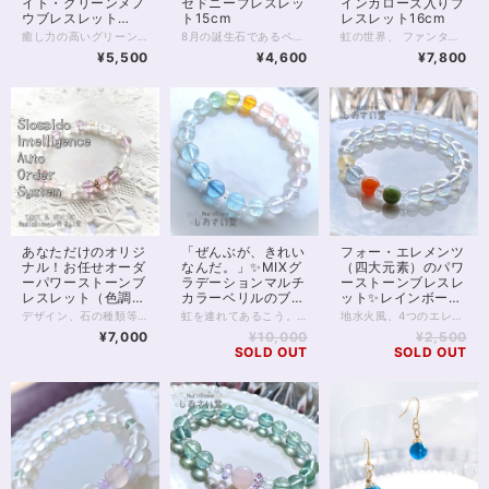
イト・グリーンメノ
セドニーブレスレッ
インカローズ入りブ
ウブレスレット
ト15cm
レスレット16cm
16.5cm
癒し力の高いグリーンメノウとグリーンカルサイトを使ったブレスレットです。 グリーンカルサイトは割れやすい性質があり、 天然石ビーズに加工されていることはさほど多くはありません。 アレルギー、花粉症を緩和するとも言われており、春先のぐずぐずした時期はもちろん、夏場の暑い時期にも涼しげでおすすめです。 また、心の調和をもたらすといわれるグリーン瑪瑙、 光をサンキャッチャーのように拡散して浄化力を高める 64面カットクリスタルを使用しています。 ※微細ですがカットにムラのある珠がございます。お写真3枚目左上の珠をご覧ください ◆レイキヒーリング浄化、石言葉付ラッピングの上、送料無料でお届け致します。※石言葉は、お届けする石に関連する言葉のなかから占い師が選択した1つを、メッセージリボンにしてお届けします。※レイキヒーリング不要の方はご購入時コメント欄でお知らせくださいませ。 ◆特記のあるものを除き、全て天然に産出したパワーストーンを使用致しております。珠によって個別の色合い差、地中にて生じるクラック（ヒビ）、微少なインクルージョン（内包物）等が見られることがございますので、予めご承知置きくださいませ。再販品につきましては、お写真とは別の珠であっても同グレード、同様の色合いでご用意させていただきます。お届け致しますものは全て、当社基準をクリアした商品です。微少な色合いの違い、クラック、インクルージョンによる返品、交換はできかねますが、商品写真にない大きなもの等、気に掛かる場合はまず一度ご連絡ください。お客様撮影によるお写真を拝見させていただき、返送料のみお客様ご負担にて、交換を承ります。 ◆できるだけ現物に近いお色での撮影を心がけておりますが、モニター彩度等によって多少、色の相違が出る場合があります。ご容赦くださいませ。 ◆石数・デザイン調整によりサイズオーダーも可能ですので、お気軽にご連絡ください。（オーダーや、サイズ等ご確認事項のある場合は、購入手続き前にご連絡くださいませ。連絡先は、BASE内お問い合わせボタンや、Twitter @siosaido をご利用ください。） 店舗使用：2454
8月の誕生石であるペリドットは、明るい緑色の石。 太陽の石とも呼ばれることがあり、明るい陽のエネルギーをもたらしてくれると考えられてきました。 古代から太陽の象徴とされてきた宝石です。 さまざまな縁を結んでくれるといわれるカルセドニー、金運を高めるといわれる小粒のタイチンルチルクォーツを合わせました。 気持ちを明るくして、人間関係運や金運を高めたい時のブレスレットです。 ◆レイキヒーリング浄化、石言葉付ラッピングの上、送料無料でお届け致します。※石言葉は、お届けする石に関連する言葉のなかから占い師が選択した1つを、メッセージリボンにしてお届けします。※レイキヒーリング不要の方はご購入時コメント欄でお知らせくださいませ。 ◆特記のあるものを除き、全て天然に産出したパワーストーンを使用致しております。珠によって個別の色合い差、地中にて生じるクラック（ヒビ）、微少なインクルージョン（内包物）等が見られることがございますので、予めご承知置きくださいませ。再販品につきましては、お写真とは別の珠であっても同グレード、同様の色合いでご用意させていただきます。お届け致しますものは全て、当社基準をクリアした商品です。微少な色合いの違い、クラック、インクルージョンによる返品、交換はできかねますが、商品写真にない大きなもの等、気に掛かる場合はまず一度ご連絡ください。お客様撮影によるお写真を拝見させていただき、返送料のみお客様ご負担にて、交換を承ります。 ◆できるだけ現物に近いお色での撮影を心がけておりますが、モニター彩度等によって多少、色の相違が出る場合があります。ご容赦くださいませ。 ◆石数・デザイン調整によりサイズオーダーも可能ですので、お気軽にご連絡ください。（オーダーや、サイズ等ご確認事項のある場合は、購入手続き前にご連絡くださいませ。連絡先は、BASE内お問い合わせボタンや、Twitter @siosaido をご利用ください。） 店舗使用：2444
虹の世界、 ファンタジーと奇跡はいつもあなたと共に。 5Aグレードのラリマーとインカローズ（縞無）、 高品質シーブルーカルセドニーとプレナイト、ディープローズクォーツ。 キャンディのような5つの天然石が ぱっと目を惹くパワーストーンブレスレットです。 しかしその本領は 10mm大粒のアイリスクォーツ。 見る角度によって虹が浮かび上がるさまを お写真にてご覧ください。 シンプルなクリスタルと合わせることで 魅力が引き立つ色石たちは、 あなたの一歩一歩あるくその道こそが 虹色に彩られた、夢に満ちたファンタジーであることを 教えてくれるでしょう。 いつも色々な色が いつも様々なはげましをくれる。 そして、あなたが必要としているものを引き寄せ、 あなたの妨げになるものを退け、 優しく寄り添ってくれるでしょう。 ◆レイキヒーリング浄化、石言葉付ラッピングの上、送料無料でお届け致します。※石言葉は、お届けする石に関連する言葉のなかから占い師が選択した1つを、メッセージリボンにしてお届けします。※レイキヒーリング不要の方はご購入時コメント欄でお知らせくださいませ。 ◆特記のあるものを除き、全て天然に産出したパワーストーンを使用致しております。珠によって個別の色合い差、地中にて生じるクラック（ヒビ）、微少なインクルージョン（内包物）等が見られることがございますので、予めご承知置きくださいませ。再販品につきましては、お写真とは別の珠であっても同グレード、同様の色合いでご用意させていただきます。お届け致しますものは全て、当社基準をクリアした商品です。微少な色合いの違い、クラック、インクルージョンによる返品、交換はできかねますが、商品写真にない大きなもの等、気に掛かる場合はまず一度ご連絡ください。お客様撮影によるお写真を拝見させていただき、返送料のみお客様ご負担にて、交換を承ります。 ◆できるだけ現物に近いお色での撮影を心がけておりますが、モニター彩度等によって多少、色の相違が出る場合があります。ご容赦くださいませ。 ◆石数・デザイン調整によりサイズオーダーも可能ですので、お気軽にご連絡ください。（オーダーや、サイズ等ご確認事項のある場合は、購入手続き前にご連絡くださいませ。連絡先は、BASE内お問い合わせボタンや、Twitter @siosaido をご利用ください。） 店舗使用：2433
¥5,500
¥4,600
¥7,800
あなただけのオリジ
「ぜんぶが、きれい
フォー・エレメンツ
ナル！お任せオーダ
なんだ。」✨MIXグ
（四大元素）のパワ
ーパワーストーンブ
ラデーションマルチ
ーストーンブレスレ
レスレット（色調選
カラーベリルのブレ
ット✨レインボーオ
択可）
スレット17cm
ーラ16cm
デザイン、石の種類等、内容をすべてパワーストーンヒーラーにお任せいただくオーダーシステムです。 チャネリング、石鑑定などを通して石を選定させていただきます。 以下の各項目をよくお読みいただき、お申し込みへお進みください。 【種類を選択してください】 種類は主に色ですが、下のほうにマルチカラー、五行、四大元素、チャクラ、四神などの分類もございます。 ご希望のものを選択してください。 【備考欄にご記入いただきたいこと】 ご注文のお手続き時に表示される備考欄に、 （必須）・性別（デザインに影響するため物理的ではなく自認される性別でお願い致します(_ _*)） （必須）・手首周りのサイズ （ある人だけ必須）・金属アレルギーあり を、ご記入ください。 ※ご記入のない場合、お申し込み時にご記入いただきましたメールやSMSへお問い合わせさせていただきます。 ※金属アレルギーの明記がない方につきましては、真鍮、合金などの金属パーツが使われることがございます。 以下の項目は、必須ではありませんが、ご希望があればご記入ください。 ・申し込み画面で選択した色以外で使いたい色 ・ブレスレットに込めたいお願い事 ・珠の大きさ（大きめ、小さめ） ・色合いの明るめ、暗め ・ゆるめ希望 など 【注意点】 ・デザインはお任せ、お届け前のデザイン確認はありません。 むしろデザイン打ち合わせとかめんどくさいし よくわからないから任せたい、という方向けのメニューです。 ・石種の選択は基本的にヒーラーにお任せとなります。 もし特に気になる石があるようでしたら 備考欄にご記入いただいても結構です。 金額が見合わない場合を除き かなりの確率でその石が入ると推測されます。 しかしとても高額な石の場合など、例外もありますことを 予めご了承くださいませ。 ・こちらは定額のサービスです。 金額をかんがみて石を選択させていただきます。 お値段からしてそう低級な石は入りません。 店内の8,000円前後の商品をご覧いただきまして どんな感じかご確認いただくと良いと思います。 ・つまりこのサービスはお得です。 ・お届け後のクレーム、リターン等は一切承りません。 石は天然のものですので、クラック（ヒビ）、インクルージョン（内包物）、エクボ（凹み）が入るものがございます。 ジェムストーンヒーラーの責任において、いただきました金額に見合ったクオリティのものをお届けすることをおお約束致します。 全体的な石の平均クオリティにつきましては店内の天然石をご覧いただき、ご確認くださいませ。 【例えば、画像のブレスレットは？】 画像にあるブレスレットには ・モルガナイト（ピンクベリル）5A ・アルバイトSA ・ピンクカルサイト ・ピンクフローライト5A ・カット水晶 などが入っています。 出荷時レイキヒーリング、無料ラッピング付きとなります。 わからない点は、画面内のお問い合わせボタン、Twitter @siosaido までお気軽にお問い合わせくださいませ。
虹を連れてあるこう。 鮮やかに、緩やかに、自分らしく、 色とりどりに輝くために。 美しいMIXマルチカラーのベリルを並べた 虹色のブレスレットです。 先を見通し、ストレスを緩和することで、 頑張ろうとする意志力を補助すると 伝えられています。 ベリルは、色によって呼び名の違う パワーストーンです。 よく知られるアクアマリンは「ベリルの青いもの」 モルガナイトは「ピンク色のベリル」。 同様に、 グリーン→ヘリオドール イエロー→ゴールデンベリル オレンジ→オレンジベリル 無色→ゴーシェナイト と呼ばれています。 今回のブレスレットはそのいずれもが含まれた 素晴らしいレインボーカラー。 透明感もあり、見ているだけで癒される ベリルの世界をお楽しみください。 ◆レイキヒーリング浄化、石言葉付ラッピングの上、送料無料でお届け致します。※石言葉は、お届けする石に関連する言葉のなかから占い師が選択した1つを、メッセージリボンにしてお届けします。※レイキヒーリング不要の方はご購入時コメント欄でお知らせくださいませ。 ◆特記のあるものを除き、全て天然に産出したパワーストーンを使用致しております。珠によって個別の色合い差、地中にて生じるクラック（ヒビ）、微少なインクルージョン（内包物）等が見られることがございますので、予めご承知置きくださいませ。再販品につきましては、お写真とは別の珠であっても同グレード、同様の色合いでご用意させていただきます。お届け致しますものは全て、当社基準をクリアした商品です。微少な色合いの違い、クラック、インクルージョンによる返品、交換はできかねますが、商品写真にない大きなもの等、気に掛かる場合はまず一度ご連絡ください。お客様撮影によるお写真を拝見させていただき、返送料のみお客様ご負担にて、交換を承ります。 ◆できるだけ現物に近いお色での撮影を心がけておりますが、モニター彩度等によって多少、色の相違が出る場合があります。ご容赦くださいませ。 ◆石数・デザイン調整によりサイズオーダーも可能ですので、お気軽にご連絡ください。（オーダーや、サイズ等ご確認事項のある場合は、購入手続き前にご連絡くださいませ。連絡先は、BASE内お問い合わせボタンや、Twitter @siosaido をご利用ください。） ・ヒーラーおすすめ 店舗使用：2423
地水火風、4つのエレメンツのパワーを身に付け、宇宙のエネルギーにつながるためのパワーストーンブレスレットです。 【アラゴナイト（黄・地）】 【ブルーフローライト（青・水）】 【カーネリアン（赤・火）】 【ベスビアナイト（緑・風）】 4種類4色の石は、それぞれが自然のエレメントを表し、調和とバランスの取れた運気を整える助けとなるでしょう。 こっそり占い師のおすすめは、ブルーフローライトの水色で、 他のどの青い石にもない、アニメに登場する水のような絶妙な色あいが、美しく見る人を包み込み癒してくれる、そんな気配です。 また宇宙のパワーを受け取る石といわれる、レインボーオーラを併せています。 虹色のシャボン玉のようなこの水晶は、一種宇宙的な癒しのエネルギーで持つ者を包み込んでくれます。 インスピレーションを高め、精神力を底上げするほか、元々は悪運を退ける無色透明の水晶だけあって、身の回りを浄化する力にも長けています。 ◆レイキヒーリング浄化、石言葉付ラッピングの上、送料無料でお届け致します。※石言葉は、お届けする石に関連する言葉のなかから占い師が選択した1つを、メッセージリボンにしてお届けします。※レイキヒーリング不要の方はご購入時コメント欄でお知らせくださいませ。 ◆特記のあるものを除き、全て天然に産出したパワーストーンを使用致しております。珠によって個別の色合い差、地中にて生じるクラック（ヒビ）、微少なインクルージョン（内包物）等が見られることがございますので、予めご承知置きくださいませ。再販品につきましては、お写真とは別の珠であっても同グレード、同様の色合いでご用意させていただきます。お届け致しますものは全て、当社基準をクリアした商品です。微少な色合いの違い、クラック、インクルージョンによる返品、交換はできかねますが、商品写真にない大きなもの等、気に掛かる場合はまず一度ご連絡ください。お客様撮影によるお写真を拝見させていただき、返送料のみお客様ご負担にて、交換を承ります。 ◆できるだけ現物に近いお色での撮影を心がけておりますが、モニター彩度等によって多少、色の相違が出る場合があります。ご容赦くださいませ。 ◆石数・デザイン調整によりサイズオーダーも可能ですので、お気軽にご連絡ください。（オーダーや、サイズ等ご確認事項のある場合は、購入手続き前にご連絡くださいませ。連絡先は、BASE内お問い合わせボタンや、Twitter @siosaido をご利用ください。） 店舗使用：2418
¥7,000
¥10,000
¥2,500
SOLD OUT
SOLD OUT