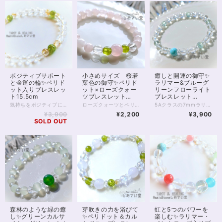
ポジティブサポート
小さめサイズ 桜若
癒しと開運の御守✨
と金運の輪✨ペリド
葉色の御守✨ペリド
ラリマー&ブルーグ
ット入りブレスレッ
ット×ローズクォー
リーンフローライト
ト15.5cm
ツブレスレット
ブレスレット
13cm
16.5cm
気持ちをポジティブに向けてくれる組み合わせ。 8月の誕生石、ペリドットと 金運サポートで有名なタイチンルチルクォーツの パワーストーンブレスレットです。 細身のブレスレットですので、2本目の重ねづけ用としても また1本のみの着用でも 非常にエレガントに身に付けていただけます。 ペリドットは太陽の石とも呼ばれます。 エジプトでは、太陽の欠片や 太陽の力を受けるものと考えられていたようです。 エジプトの神は太陽神ですから まさに、神の奇跡を起こす石というわけ。 また、エジプトの頃から 夫婦関係に奇跡を起こす、とも伝えられていました。 現在は、ネガティブなオーラをポジティブなものへと 転換してくれる等とも言われますが、 実はペリドットには陰、すなわち月の神秘性も見いだされており 陰陽バランスの取れた石と言えます。 4Aや5Aクラスはほぼ宝石としての取り扱いとなり、 透明感があれば高額になることが多いペリドット。 今回使用のグレードは3A、光の透過もよく、 サイズ6mmの珠となっております。 微少に黒の内包物がありますが お写真にも写っておりますので事前にご確認くださいませ。 タイチンルチルクォーツは5mm珠と小粒の5Aグレード、 クリスタルは128面カットを施した6mm5Aグレードです。 ◆レイキヒーリング浄化、石言葉付ラッピングの上、送料無料でお届け致します。※石言葉は、お届けする石に関連する言葉のなかから占い師が選択した1つを、メッセージリボンにしてお届けします。※レイキヒーリング不要の方はご購入時コメント欄でお知らせくださいませ。 ◆特記のあるものを除き、全て天然に産出したパワーストーンを使用致しております。珠によって個別の色合い差、地中にて生じるクラック（ヒビ）、微少なインクルージョン（内包物）等が見られることがございますので、予めご承知置きくださいませ。再販品につきましては、お写真とは別の珠であっても同グレード、同様の色合いでご用意させていただきます。お届け致しますものは全て、当社基準をクリアした商品です。微少な色合いの違い、クラック、インクルージョンによる返品、交換はできかねますが、商品写真にない大きなもの等、気に掛かる場合はまず一度ご連絡ください。お客様撮影によるお写真を拝見させていただき、返送料のみお客様ご負担にて、交換を承ります。 ◆できるだけ現物に近いお色での撮影を心がけておりますが、モニター彩度等によって多少、色の相違が出る場合があります。ご容赦くださいませ。 ◆石数・デザイン調整によりサイズオーダーも可能ですので、お気軽にご連絡ください。（オーダーや、サイズ等ご確認事項のある場合は、購入手続き前にご連絡くださいませ。連絡先は、BASE内お問い合わせボタンや、Twitter @siosaido をご利用ください。） 店舗使用：2461
ローズクォーツとペリドットを使用した 小さめサイズのお守りブレスレットです。 手首まわりのおサイズは個人差がありますが 内周13cmは、小学校低学年のお子様から 身に付けられることが多いでしょう。 一方、大人の方でも腕まわりが細ければ 13cm前後の方はいらっしゃいます。 おサイズの調整を承りますので、お気軽にお声がけくださいませ。 8月誕生石のペリドットは、太陽のカケラとも考えられてきた石で そのオーラは明るく、持ち主を元気づけ、 勇気づけてくれる石と言われています。 優しさベースのローズクォーツと合わせて 少し若葉のみられる、 盛りの桜のような雰囲気をお楽しみください。 ◆レイキヒーリング浄化、石言葉付ラッピングの上、送料無料でお届け致します。※石言葉は、お届けする石に関連する言葉のなかから占い師が選択した1つを、メッセージリボンにしてお届けします。※レイキヒーリング不要の方はご購入時コメント欄でお知らせくださいませ。 ◆特記のあるものを除き、全て天然に産出したパワーストーンを使用致しております。珠によって個別の色合い差、地中にて生じるクラック（ヒビ）、微少なインクルージョン（内包物）等が見られることがございますので、予めご承知置きくださいませ。再販品につきましては、お写真とは別の珠であっても同グレード、同様の色合いでご用意させていただきます。お届け致しますものは全て、当社基準をクリアした商品です。微少な色合いの違い、クラック、インクルージョンによる返品、交換はできかねますが、商品写真にない大きなもの等、気に掛かる場合はまず一度ご連絡ください。お客様撮影によるお写真を拝見させていただき、返送料のみお客様ご負担にて、交換を承ります。 ◆できるだけ現物に近いお色での撮影を心がけておりますが、モニター彩度等によって多少、色の相違が出る場合があります。ご容赦くださいませ。 ◆石数・デザイン調整によりサイズオーダーも可能ですので、お気軽にご連絡ください。（オーダーや、サイズ等ご確認事項のある場合は、購入手続き前にご連絡くださいませ。連絡先は、BASE内お問い合わせボタンや、Twitter @siosaido をご利用ください。） 店舗使用：2457
5Aクラスの7mmラリマーを1粒に、 6mmクリスタル、ブルーグリーンフローライトを合わせた 細身のブレスレットです。 ラリマーは世界三大ヒーリングストーンにも数えられる 癒しの石。 海を思わせる水色に ほっとする空気を感じる方も多いでしょう。 フローライトはやはり癒しの力が強いほか 知恵の石ともいわれます。 思考を整理し、 身の回りを浄化することに役立つでしょう。 細身で色味も薄いため 他の天然石ブレスレットや時計と合わせて 2本目の重ね付け用にもおすすめです。 ◆レイキヒーリング浄化、石言葉付ラッピングの上、送料無料でお届け致します。※石言葉は、お届けする石に関連する言葉のなかから占い師が選択した1つを、メッセージリボンにしてお届けします。※レイキヒーリング不要の方はご購入時コメント欄でお知らせくださいませ。 ◆特記のあるものを除き、全て天然に産出したパワーストーンを使用致しております。珠によって個別の色合い差、地中にて生じるクラック（ヒビ）、微少なインクルージョン（内包物）等が見られることがございますので、予めご承知置きくださいませ。再販品につきましては、お写真とは別の珠であっても同グレード、同様の色合いでご用意させていただきます。お届け致しますものは全て、当社基準をクリアした商品です。微少な色合いの違い、クラック、インクルージョンによる返品、交換はできかねますが、商品写真にない大きなもの等、気に掛かる場合はまず一度ご連絡ください。お客様撮影によるお写真を拝見させていただき、返送料のみお客様ご負担にて、交換を承ります。 ◆できるだけ現物に近いお色での撮影を心がけておりますが、モニター彩度等によって多少、色の相違が出る場合があります。ご容赦くださいませ。 ◆石数・デザイン調整によりサイズオーダーも可能ですので、お気軽にご連絡ください。（オーダーや、サイズ等ご確認事項のある場合は、購入手続き前にご連絡くださいませ。連絡先は、BASE内お問い合わせボタンや、Twitter @siosaido をご利用ください。） ヒーラーおすすめ 店舗使用：2455
¥3,900
¥2,200
¥3,900
SOLD OUT
森林のような緑の癒
芽吹きの力を浴びて
虹と5つのパワーを
し✨グリーンカルサ
✨ペリドット＆カル
楽しむ✨ラリマー・