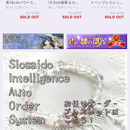
系16cmパワースト
15.5cm翡翠＆ロー
トーンブレスレット
ーンブレスレット
ズクォーツ
AAAA～
鮮やかな緑のグリーンメノウと、 稀少「グリーンカルサイト」のビーズを使った パワーストーンブレスレットです。 グリーンカルサイトは、体内のバランスを整え 特に、春先のグズグズなどを緩和してくれる可能性がある とも言われている石。 ⚠️医療的なものではありません 柔らかく傷が入りやすい石なので ビーズとしては製造が少なく 安価な石でもありません。 オニキスとあわせることで、身の回りの邪気を 浄化してくれるとも言われています。 ◆レイキヒーリング浄化、ラッピングの上、送料無料でお届け致します。 ◆特記のあるものを除き、全て天然に産出したパワーストーンを使用致しております。珠によって個別の色合い差、地中にて生じるクラック（ヒビ）、微少なインクルージョン（内包物）等が見られることがございますので、予めご承知置きくださいませ。再販品につきましては、お写真とは別の珠であっても同グレード、同様の色合いでご用意させていただきます。お届け致しますものは全て、当社基準をクリアした商品です。微少な色合いの違い、クラック、インクルージョンによる返品、交換はできかねますが、商品写真にない大きなもの等、気に掛かる場合はまず一度ご連絡ください。お客様撮影によるお写真を拝見させていただき、返送料のみお客様ご負担にて、交換を承ります。 ◆石数・デザイン調整によりサイズオーダーも可能ですので、お気軽にご連絡ください。（オーダーや、サイズ等ご確認事項のある場合は、購入手続き前にご連絡くださいませ。連絡先は、BASE内お問い合わせボタンや、Twitter @siosaido をご利用ください。）
優しい翡翠のグリーンと、ほわわかなピンク色との コントラストに癒やされる、 牡牛座の王女のブレスレット。 牡牛座にまつわる王女は、古代ギリシャ、フェニキアの王女エウロペ。 人の子であるとする説の他に、大地と豊穣、繁栄の女神であったとする説もあります。 なお牡牛座の牡牛は、エウロペを妻として 永遠の繁栄を与えたゼウスの姿を模していると言われています。 牡牛座の守り石は「翡翠」と「ローズクォーツ」 翡翠は豊穣、ローズクォーツは優しさをもたらす石として 牡牛座にふさわしいラインナップでしょう。 ブレスレットの翡翠は、10mmマーブルの大玉が1つ、 また6mmの本翡翠も3つ使われています。 透明グリーンの石は、翡翠ではなく8mmグリーンフローライト。 こちらも、優しさと癒やしをもたらす石と言われています。 ピンクの石は、 8mmローズクォーツ、6mmディープローズクォーツの2種類。 いずれも4A～5Aとグレードよく、 心に熱を与えてくれるような、情熱のこもった優しさが特徴。 ほか、水晶、クラッククォーツが使われています。 ◆レイキヒーリング浄化、ラッピングの上、送料無料でお届け致します。 ◆特記のあるものを除き、全て天然に産出したパワーストーンを使用致しております。珠によって個別の色合い差、地中にて生じるクラック（ヒビ）、微少なインクルージョン（内包物）等が見られることがございますので、予めご承知置きくださいませ。再販品につきましては、お写真とは別の珠であっても同グレード、同様の色合いでご用意させていただきます。お届け致しますものは全て、当社基準をクリアした商品です。微少な色合いの違い、クラック、インクルージョンによる返品、交換はできかねますが、商品写真にない大きなもの等、気に掛かる場合はまず一度ご連絡ください。お客様撮影によるお写真を拝見させていただき、返送料のみお客様ご負担にて、交換を承ります。 ◆石数・デザイン調整によりサイズオーダーも可能ですので、お気軽にご連絡ください。（オーダーや、サイズ等ご確認事項のある場合は、購入手続き前にご連絡くださいませ。連絡先は、BASE内お問い合わせボタンや、Twitter @siosaido をご利用ください。）
バイカラーのきれいなアメトリンと、フローライト、2種類の石を使用したパワーストーンブレスレットです。 【アメトリン】8ミリ11石AAAAグレード 金運をアップする石と言われるアメトリンは、半分がアメジスト、半分がシトリンで、生成された時の地中の温度によってちょうど色が混じり合う部分のことをアメトリンと呼んでいます。 宝石はそれ自体が、地中で合成される珍しいものですが、その中でもこうしてバイカラーになるものは希少性が高いため、それだけパワーストーンとしての力も強いと見ることもできるでしょう。 今回、使用のアメトリンは8ミリAAAAグレードと非常に発色が良いのが特徴です。 内部の傷も細かいもののみで、ほぼ宝石質と言っても良いものが揃っています。 黄色味メインでシトリンにしては色の薄いもの、紫色がメインで少し黄色味がかったもの、そして1粒の中にきれいに紫と黄色が存在しているものがありますので、画像をよくご覧になってみてくださいね。 ↓アメトリンについて詳しく解説しています↓ https://how-to-powerstone.hatenablog.com/entry/2020/05/19/164915 【フローライト】8ミリ11石AAAAAグレード 同席するアメトリンに劣らないよう、美しいAAAAAグレードのフローライトをご用意しました。 フローライトは基本的に癒し系の石と言われ、そのオーラも非常に優しいものです。 フローライトの場合、グリーンと紫のバイカラーであることがほとんど。 これが紫と黄色のバイカラーになるアメトリンとよく合います。 癒しの気が強いフローライトですが、アメトリンと合わせることで、柔らかめに金運を引き寄せることのできる豪華なブレスレットとなります。 癒されながら仕事も頑張りたい！ というタイプの女性にぴったりでしょう。 ※レイキヒーリング浄化、標準ラッピングつき。送料無料。 ※サイズオーダーに関しては2粒単位で増減にて対応できます。価格変更となりますのでお気軽にお問い合わせくださいませ。
AAAAAgrade
¥3,300
¥3,800
¥4,600
SOLD OUT
SOLD OUT
SOLD OUT