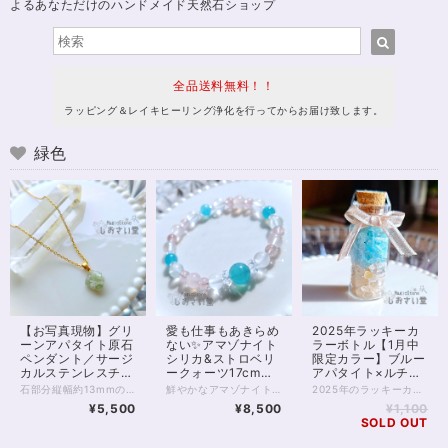
よるあなただけのハンドメイド天然石ショップ
全品送料無料！！
ラッピング＆レイキヒーリング浄化を行ってからお届け致します。
緑色
【お写真現物】グリ
愛も仕事もあきらめ
2025年ラッキーカ
ーンアパタイト原石
ない✨アマゾナイト
ラーボトル【1月中
ペンダント／サージ
シリカ&ストロベリ
限定カラー】ブルー
カルステンレスチェ
ークォーツ17cmブ
アパタイト×ルチル
ーン使用
レスレット
クォーツさざれ石
石部分縦幅約13mmの、自然の姿が美しい、 グリーンアパタイトの原石ペンダントです。 ※チェーン長さ50cm。調整を必要とする方はお気軽に、画面内[…]マークやSNSまでご連絡ください グリーンアパタイトは、癒しとリフレッシュをもたらすといわれる石。 またポジティブ思考をもたらし、潜在能力を引き出して、 前進するための勇気をくれるともいわれています。 落ち着きのあるライムカラーのペンダントが ゆったりと一歩ずつ前へ進むためのパワーをくれるでしょう。 当アクセサリーの金具パーツはゴールド色のサージカルステンレスを使用しております。 金属アレルギー対応素材ではありますが、 アレルギーの方はサージカルステンレスへの適応をご確認ください。 またこのペンダントはマグネットクラスプ仕様です。 首の後ろで、指を使って金具を留める必要がなく、マグネットでくっつけるだけ。 金具を引っかけるのが苦手な方でも簡単に装着できます。 ◆レイキヒーリング浄化、ラッピングの上、送料無料でお届け致します。 ◆特記のあるものを除き、全て天然に産出したパワーストーンを使用致しております。珠によって個別の色合い差、地中にて生じるクラック（ヒビ）、微少なインクルージョン（内包物）等が見られることがございますので、予めご承知置きくださいませ。再販品につきましては、お写真とは別の珠であっても同グレード、同様の色合いでご用意させていただきます。お届け致しますものは全て、当社基準をクリアした商品です。微少な色合いの違い、クラック、インクルージョンによる返品、交換はできかねますが、商品写真にない大きなもの等、気に掛かる場合はまず一度ご連絡ください。お客様撮影によるお写真を拝見させていただき、返送料のみお客様ご負担にて、交換を承ります。 ◆できるだけ現物に近いお色での撮影を心がけておりますが、モニター彩度等によって多少、色の相違が出る場合があります。ご容赦くださいませ。 ◆サイズ等ご確認事項のある場合は、購入手続き前にご連絡くださいませ。連絡先は、BASE内お問い合わせボタンや、Twitter @siosaido をご利用ください。）
鮮やかなアマゾナイトシリカと、 控えめピンクなストロベリークォーツ、ピンクカルセドニー、 白色のアルバイトを合わせたブレスレット。 マイナスエネルギーを浄化し、プラスへと変換するといわれるアマゾナイトシリカは マダガスカルなどで産出する美しい石。 アリエルブルーを想像させるブルーグリーンの色は夏にもぴったりです。 今回は、この鮮やかなアマゾナイトシリカに お色薄めのストロベリークォーツとピンクカルセドニーを合わせました。 いずれもエネルギーを活性化しつつ 恋の縁結びにも役立つといわれている石たちです。 また半透明のミルキーな色あいが魅力的、 稀少なアルバイトのビーズを入れています。 こちらは粘り強く成功を導く、タロットでいう「力」のような石。 恋愛に限らず、あきらめたくないものに向き合うときや 新たな伸張に向けて頑張りたいときに向いているブレスレットです。 ◆レイキヒーリング浄化、石言葉付ラッピングの上、送料無料でお届け致します。※石言葉は、お届けする石に関連する言葉のなかから占い師が選択した1つを、メッセージリボンにしてお届けします。※レイキヒーリング不要の方はご購入時コメント欄でお知らせくださいませ。 ◆特記のあるものを除き、全て天然に産出したパワーストーンを使用致しております。珠によって個別の色合い差、地中にて生じるクラック（ヒビ）、微少なインクルージョン（内包物）等が見られることがございますので、予めご承知置きくださいませ。再販品につきましては、お写真とは別の珠であっても同グレード、同様の色合いでご用意させていただきます。お届け致しますものは全て、当社基準をクリアした商品です。微少な色合いの違い、クラック、インクルージョンによる返品、交換はできかねますが、商品写真にない大きなもの等、気に掛かる場合はまず一度ご連絡ください。お客様撮影によるお写真を拝見させていただき、返送料のみお客様ご負担にて、交換を承ります。 ◆できるだけ現物に近いお色での撮影を心がけておりますが、モニター彩度等によって多少、色の相違が出る場合があります。ご容赦くださいませ。 ◆石数・デザイン調整によりサイズオーダーも可能ですので、お気軽にご連絡ください。（オーダーや、サイズ等ご確認事項のある場合は、購入手続き前にご連絡くださいませ。連絡先は、BASE内お問い合わせボタンや、Twitter @siosaido をご利用ください。） 店舗使用：2504
2025年のラッキーカラーを幸運のボトルにつめて。 ゴールドのルチルクォーツと、あざやかなブルーアパタイトのさざれ石を 2層に重ねました。 ブルーアパタイトは、「ブルー」と名がついていますが、きれいなブルーグリーンの石。 グリーンとゴールドがラッキーカラーといわれる2025年に ぱっと光をもたらし、元気をくれる、そんな色をしています。 2025年の幕開け、デスクの片隅にそっとキラキラを置いてみませんか。 1月いっぱいの限定カラーです。 ※ボトルサイズ：径20×高さ50mm ※さざれには内包物が含まれます ※浄化、ラッピングのうえお届けいたします。プレゼントにも✨
¥5,500
¥8,500
¥1,100
SOLD OUT