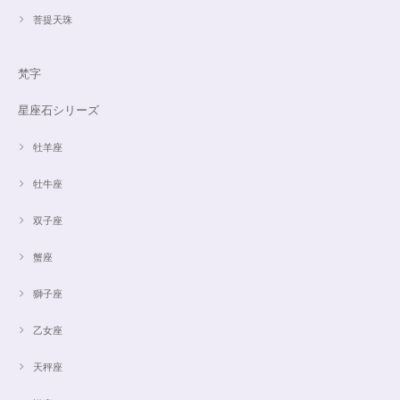
菩提天珠
梵字
星座石シリーズ
牡羊座
牡牛座
双子座
蟹座
獅子座
乙女座
天秤座