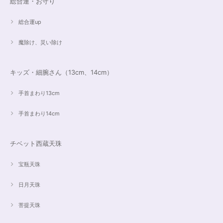
総合運・お守り
総合運up
魔除け、災い除け
キッズ・細腕さん（13cm、14cm）
手首まわり13cm
手首まわり14cm
チベット西蔵天珠
宝瓶天珠
日月天珠
菩提天珠