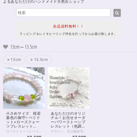
よるあなただけのハンドメイド天然石ショップ
全品送料無料！！
ラッピング＆レイキヒーリング浄化を行ってからお届け致します。
13cm～13.5cm
13cm
13.5cm
小さめサイズ 桜若
あなただけのオリジ
葉色の御守✨ペリド
ナル！お任せオーダ
ット×ローズクォー
ーパワーストーンブ
ツブレスレット
レスレット（色調選
13cm
択可）
ローズクォーツとペリドットを使用した 小さめサイズのお守りブレスレットです。 手首まわりのおサイズは個人差がありますが 内周13cmは、小学校低学年のお子様から 身に付けられることが多いでしょう。 一方、大人の方でも腕まわりが細ければ 13cm前後の方はいらっしゃいます。 おサイズの調整を承りますので、お気軽にお声がけくださいませ。 8月誕生石のペリドットは、太陽のカケラとも考えられてきた石で そのオーラは明るく、持ち主を元気づけ、 勇気づけてくれる石と言われています。 優しさベースのローズクォーツと合わせて 少し若葉のみられる、 盛りの桜のような雰囲気をお楽しみください。 ◆レイキヒーリング浄化、石言葉付ラッピングの上、送料無料でお届け致します。※石言葉は、お届けする石に関連する言葉のなかから占い師が選択した1つを、メッセージリボンにしてお届けします。※レイキヒーリング不要の方はご購入時コメント欄でお知らせくださいませ。 ◆特記のあるものを除き、全て天然に産出したパワーストーンを使用致しております。珠によって個別の色合い差、地中にて生じるクラック（ヒビ）、微少なインクルージョン（内包物）等が見られることがございますので、予めご承知置きくださいませ。再販品につきましては、お写真とは別の珠であっても同グレード、同様の色合いでご用意させていただきます。お届け致しますものは全て、当社基準をクリアした商品です。微少な色合いの違い、クラック、インクルージョンによる返品、交換はできかねますが、商品写真にない大きなもの等、気に掛かる場合はまず一度ご連絡ください。お客様撮影によるお写真を拝見させていただき、返送料のみお客様ご負担にて、交換を承ります。 ◆できるだけ現物に近いお色での撮影を心がけておりますが、モニター彩度等によって多少、色の相違が出る場合があります。ご容赦くださいませ。 ◆石数・デザイン調整によりサイズオーダーも可能ですので、お気軽にご連絡ください。（オーダーや、サイズ等ご確認事項のある場合は、購入手続き前にご連絡くださいませ。連絡先は、BASE内お問い合わせボタンや、Twitter @siosaido をご利用ください。） 店舗使用：2457
デザイン、石の種類等、内容をすべてパワーストーンヒーラーにお任せいただくオーダーシステムです。 チャネリング、石鑑定などを通して石を選定させていただきます。 以下の各項目をよくお読みいただき、お申し込みへお進みください。 【種類を選択してください】 種類は主に色ですが、下のほうにマルチカラー、五行、四大元素、チャクラ、四神などの分類もございます。 ご希望のものを選択してください。 【備考欄にご記入いただきたいこと】 ご注文のお手続き時に表示される備考欄に、 （必須）・性別（デザインに影響するため物理的ではなく自認される性別でお願い致します(_ _*)） （必須）・手首周りのサイズ （ある人だけ必須）・金属アレルギーあり を、ご記入ください。 ※ご記入のない場合、お申し込み時にご記入いただきましたメールやSMSへお問い合わせさせていただきます。 ※金属アレルギーの明記がない方につきましては、真鍮、合金などの金属パーツが使われることがございます。 以下の項目は、必須ではありませんが、ご希望があればご記入ください。 ・申し込み画面で選択した色以外で使いたい色 ・ブレスレットに込めたいお願い事 ・珠の大きさ（大きめ、小さめ） ・色合いの明るめ、暗め ・ゆるめ希望 など 【注意点】 ・デザインはお任せ、お届け前のデザイン確認はありません。 むしろデザイン打ち合わせとかめんどくさいし よくわからないから任せたい、という方向けのメニューです。 ・石種の選択は基本的にヒーラーにお任せとなります。 もし特に気になる石があるようでしたら 備考欄にご記入いただいても結構です。 金額が見合わない場合を除き かなりの確率でその石が入ると推測されます。 しかしとても高額な石の場合など、例外もありますことを 予めご了承くださいませ。 ・こちらは定額のサービスです。 金額をかんがみて石を選択させていただきます。 お値段からしてそう低級な石は入りません。 店内の8,000円前後の商品をご覧いただきまして どんな感じかご確認いただくと良いと思います。 ・つまりこのサービスはお得です。 ・お届け後のクレーム、リターン等は一切承りません。 石は天然のものですので、クラック（ヒビ）、インクルージョン（内包物）、エクボ（凹み）が入るものがございます。 ジェムストーンヒーラーの責任において、いただきました金額に見合ったクオリティのものをお届けすることをおお約束致します。 全体的な石の平均クオリティにつきましては店内の天然石をご覧いただき、ご確認くださいませ。 【例えば、画像のブレスレットは？】 画像にあるブレスレットには ・モルガナイト（ピンクベリル）5A ・アルバイトSA ・ピンクカルサイト ・ピンクフローライト5A ・カット水晶 などが入っています。 出荷時レイキヒーリング、無料ラッピング付きとなります。 わからない点は、画面内のお問い合わせボタン、Twitter @siosaido までお気軽にお問い合わせくださいませ。