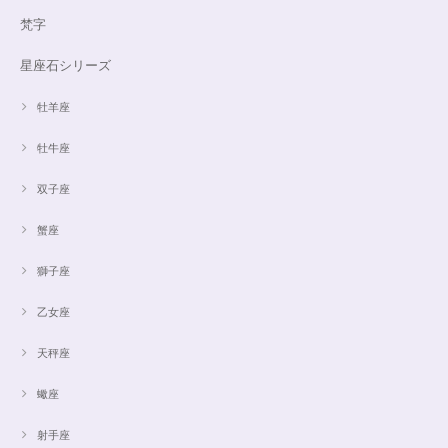
梵字
星座石シリーズ
牡羊座
牡牛座
双子座
蟹座
獅子座
乙女座
天秤座
蠍座
射手座