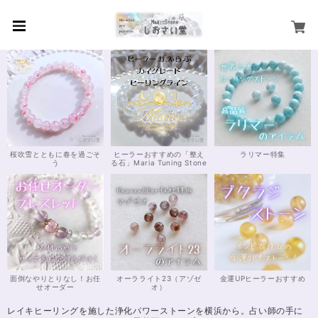
桜吹雪とともに春を過ごそ
ヒーラーおすすめの「整え
ラリマー特集
う
る石」Maria Tuning Stone
面倒なやりとりなし！お任
オーラライト23（アゾゼ
金運UPヒーラーおすすめ
せオーダー
オ）
レイキヒーリングを施した浄化パワーストーンを横浜から。占い師の手に