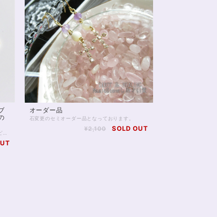
ブ
オーダー品
の
石変更のセミオーダー品となっております。
SOLD OUT
¥2,100
AAA'グレードブルームーンストーンを使ったピアスです。 【ブルームーンストーン（ペリステライト）】6ミリ2石AAA'グレード ムーンストーンは月の女神の石と言われ、女性の願望成就や強運をサポートしてくれると伝えられています。 主には恋愛運、また女性の健康運にも寄与すると考えられてきた石です。 グレードの良いものは希少性が高いため、価格帯は高額になりがち。 しかしグレードの低いものになると、透明感が失われ、ブルームーンストーンの特徴とも言える青いシラーもほとんど見られなくなるため、多少頑張ってでもA3つ以上のグレードのお買い求めをお奨めしたいところです。 ドロップ型のブルーのガラスパーツを用いました。 光を透過し、非常に輝きが美しいガラスです。ブルームーンストーンにもよく合い、真冬から真夏までしっかりと活躍するデザインです。 【ノンホールピアス・イヤリングオーダー】 ノンホールピアス、イヤリングへのオーダーが可能です（無料） コメントからお気軽にお申し付けくださいませ。 詳しくは下記をご参照ください。 https://www.siosaido.com/entry/pierced-earring-order 【金属アレルギー対応オーダー】 金属アレルギー対応金具へのご変更が可能です（有料 ＋1,200円） コメントからお気軽にお申し付けくださいませ。 詳しくは下記をご参照ください。 当商品は、ドロップガラス部分の金属のアレルギー対応金具変更ができません。ピアス金具、チェーン部分等を変更することができます。 https://www.siosaido.com/entry/pierced_14kgf_change ※レイキヒーリング浄化、ラッピングの上、送料無料でお届け致します。
OUT