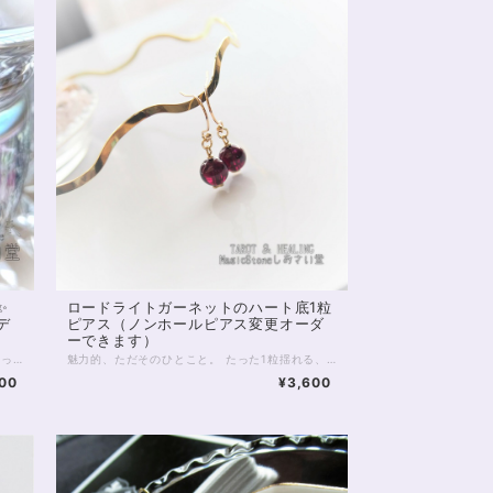
✨
ロードライトガーネットのハート底1粒
デ
ピアス（ノンホールピアス変更オーダ
ーできます）
5Aクラス、7ミリupのラリマー2粒を贅沢に使った、かわいいアシンメトリーピアスです。 片方には白のヒトデチャーム。 もう片方には涼しげなクラッククオーツが揺らめきます。 ラリマーは、三大ヒーリングストーンの1つとして知られる天然石で、人気は年々高まっています。 海のような不思議な模様で見ているだけで癒される不思議な宝石です。 ラリマーの価値は、美しい水色、そして白色が混じる模様の具合。 粒数が少なくても、品質のよいラリマーは存在感抜群です。 もちろん癒しの効果も魅力的ですが、身に付けるだけでぱっと夏らしく装えるのも大きな魅力。 ラリマーの爽やかさを顔まわりで感じられるピアスです。 ※ピアスパーツを含め、合金素材が使われております。金属アレルギーをお持ちの方はご注意ください。 ※イヤリング、樹脂ノンホールピアス（穴不要）への変更も可能です。お気軽にコメントくださいませ。 ※14kgfパーツへのご変更は有料にて承ります。ただしチャームは合金製ですのでご注意ください。
魅力的、ただそのひとこと。 たった1粒揺れる、 真っ赤のあざとさに、誰も勝てない。 人生の成功や、永遠の絆をもたらすと言われる AAAクラス（最高品質）ガーネットのピアスです。 存在感のある8mm珠は 他に何の装飾がなくても 顔回りをぱっと明るく、 華やかに演出してくれます。 かといって、ロードライトガーネットの赤は 浮ついた感のない深い深いワインレッド。 上品で、どこかミステリアスな輝きに たちまち心を奪われてしまうでしょう。 ピアスの底には隠された金のハート。 身に付けるたび、幸せになれる 魔法がかけられたようなピアスです。 ◆レイキヒーリング浄化、おみくじ付ラッピングの上、送料無料でお届け致します。※おみくじは占い師が一つ一つ占うビブリオマンシーの占い結果です。※レイキヒーリング、おみくじ不要の方はご購入時、それぞれコメント欄でお知らせくださいませ。 ◆特記のあるものを除き、全て天然に産出したパワーストーンを使用致しております。珠によって個別の色合い差、地中にて生じるクラック（ヒビ）、微少なインクルージョン（内包物）等が見られることがございますので、予めご承知置きくださいませ。再販品につきましては、お写真とは別の珠であっても同グレード、同様の色合いでご用意させていただきます。お届け致しますものは全て、当社基準をクリアした商品です。微少な色合いの違い、クラック、インクルージョンによる返品、交換はできかねますが、商品写真にない大きなもの等、気に掛かる場合はまず一度ご連絡ください。お客様撮影によるお写真を拝見させていただき、返送料のみお客様ご負担にて、交換を承ります。 ◆できるだけ現物に近いお色での撮影を心がけておりますが、モニター彩度等によって多少、色の相違が出る場合があります。ご容赦くださいませ。 ◆金属アレルギー対応商品ではありません。14kgf金具へのご変更オーダーについて、詳しくは下記もご参照ください。 https://www.siosaido.com/entry/pierced_14kgf_change ◆樹脂ノンホールピアスへの変更オーダーも可能です、お気軽にご連絡ください。（オーダーや、サイズ等ご確認事項のある場合は、購入手続き前にご連絡くださいませ。連絡先は、BASE内お問い合わせボタンや、Twitter @siosaido をご利用ください。）
00
¥3,600