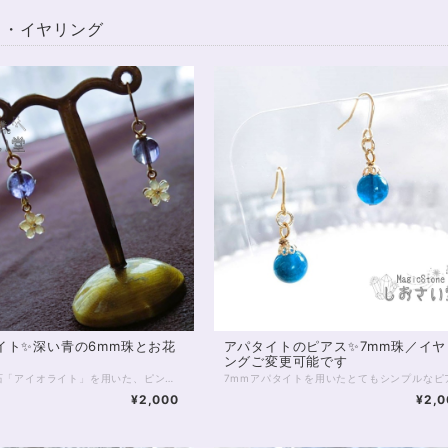
ス・イヤリング
イト✨深い青の6mm珠とお花
アパタイトのピアス✨7mm珠／イヤ
ングご変更可能です
すみれ色の石「アイオライト」を用いた、ピンクのお花がキュートなピアス。 5Aグレードのアイオライトは6mm珠です。 小粒ですが品質がよく、高い透明感があるのが特徴。 5Aグレードは天然石アイオライトの最高品質です。 アイオライトは見る角度、切り出しの角度によって、グレーや暗黄色といった色が見られますが、こちらは紫がかったブルー色がきれいなタイプ。 昔は海賊が方位磁針にも使ったといわれ、自分自身の進む先を示し、心を落ち着けて、癒やしてくれると伝えられています。 就職運、転職運にもおすすめの石です。 ◆金属アレルギー対応商品ではありません。ピアス金具のみ、14kgfパーツへの変更が可能です（差額加算あり）。お気軽にお申し付けください。 ◆イヤリングご変更可能です（差額なし）。 ◆レイキヒーリング浄化、石言葉付ラッピングの上、送料無料でお届け致します。※石言葉は、お届けする石に関連する言葉のなかから占い師が選択した1つを、メッセージリボンにしてお届けします。※レイキヒーリング不要の方はご購入時コメント欄でお知らせくださいませ。 ◆特記のあるものを除き、全て天然に産出したパワーストーンを使用致しております。珠によって個別の色合い差、地中にて生じるクラック（ヒビ）、微少なインクルージョン（内包物）等が見られることがございますので、予めご承知置きくださいませ。再販品につきましては、お写真とは別の珠であっても同グレード、同様の色合いでご用意させていただきます。お届け致しますものは全て、当社基準をクリアした商品です。微少な色合いの違い、クラック、インクルージョンによる返品、交換はできかねますが、商品写真にない大きなもの等、気に掛かる場合はまず一度ご連絡ください。お客様撮影によるお写真を拝見させていただき、返送料のみお客様ご負担にて、交換を承ります。 ◆できるだけ現物に近いお色での撮影を心がけておりますが、モニター彩度等によって多少、色の相違が出る場合があります。ご容赦くださいませ。
¥2,000
¥2,0