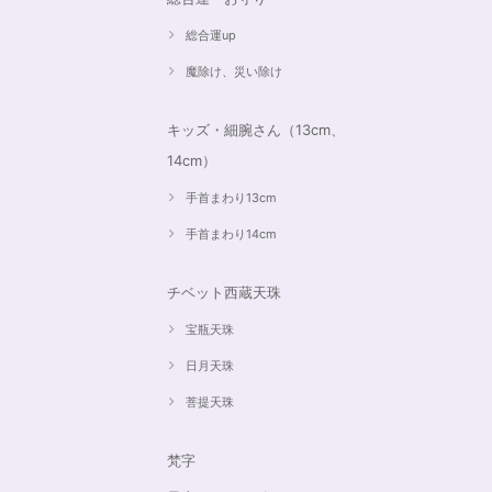
総合運up
魔除け、災い除け
キッズ・細腕さん（13cm、
14cm）
手首まわり13cm
手首まわり14cm
チベット西蔵天珠
宝瓶天珠
日月天珠
菩提天珠
梵字