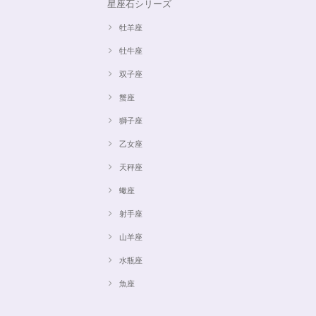
星座石シリーズ
牡羊座
牡牛座
双子座
蟹座
獅子座
乙女座
天秤座
蠍座
射手座
山羊座
水瓶座
魚座