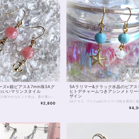
ーズ×錨ピアス⚓7mm珠3Aグ
5Aラリマー&クラック水晶のピアス
わいいマリンスタイル
ヒトデチャームつきアシンメトリー
ザイン
インカローズの鮮やかなピンク色は、夏の暑い時期にもなぜかよく映える…… 情熱的で、南国の夕焼けにもよく似た、AAAグレードインカローズのピアスです。 今回は、夏向きのアンカーモチーフ⚓をあわせ、すっきり爽やかな夏モードに仕上げました。 シンプルながら発色もよく、楽しく、明るい気持ちで身に付けていただけるアイテムです。 ◆レイキヒーリング浄化、おみくじ付ラッピングの上、送料無料でお届け致します。※おみくじは占い師が一つ一つ占うビブリオマンシーの占い結果です。※レイキヒーリング、おみくじ不要の方はご購入時、それぞれコメント欄でお知らせくださいませ。 ◆特記のあるものを除き、全て天然に産出したパワーストーンを使用致しております。珠によって個別の色合い差、地中にて生じるクラック（ヒビ）、微少なインクルージョン（内包物）等が見られることがございますので、予めご承知置きくださいませ。再販品につきましては、お写真とは別の珠であっても同グレード、同様の色合いでご用意させていただきます。お届け致しますものは全て、当社基準をクリアした商品です。微少な色合いの違い、クラック、インクルージョンによる返品、交換はできかねますが、商品写真にない大きなもの等、気に掛かる場合はまず一度ご連絡ください。お客様撮影によるお写真を拝見させていただき、返送料のみお客様ご負担にて、交換を承ります。 ◆できるだけ現物に近いお色での撮影を心がけておりますが、モニター彩度等によって多少、色の相違が出る場合があります。ご容赦くださいませ。 ◆使われている金属パーツは、アレルギーの可能性のあるものです。ピアスパーツ・基本金属部分のみ14kgfパーツにご変更可能（有料）ですので、お気軽にご連絡下さいませ。アンカー部分は交換できません。
¥2,800
¥4,3