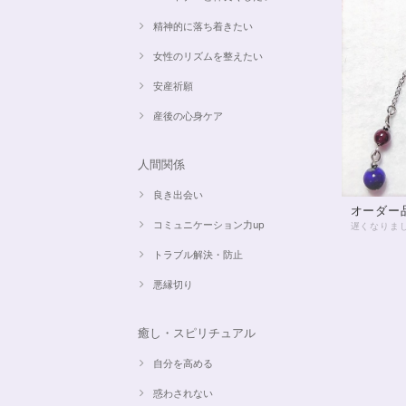
精神的に落ち着きたい
女性のリズムを整えたい
安産祈願
産後の心身ケア
人間関係
良き出会い
オーダー
コミュニケーション力up
トラブル解決・防止
悪縁切り
癒し・スピリチュアル
自分を高める
惑わされない