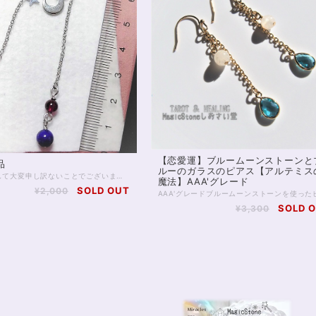
【恋愛運】ブルームーンストーンと
品
ルーのガラスのピアス【アルテミス
遅くなりまして大変申し訳ないことでございます！
魔法】AAA'グレード
SOLD OUT
¥2,000
SOLD 
¥3,300