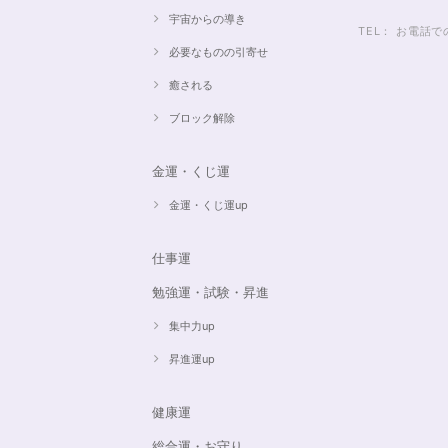
宇宙からの導き
TEL： お電
必要なものの引寄せ
癒される
ブロック解除
金運・くじ運
金運・くじ運up
仕事運
勉強運・試験・昇進
集中力up
昇進運up
健康運
総合運・お守り