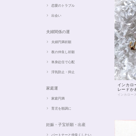
恋愛のトラブル
出会い
夫婦関係の運
夫婦円満祈願
夜の仲良し祈願
単身赴任で心配
浮気防止・抑止
インカロ
家庭運
レードか
家庭円満
育児を順調に
妊娠・子宝祈願・出産
パートナーと仲良くしたい