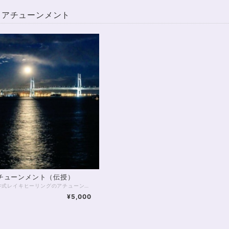
キアチューンメント
チューンメント（伝授）
こちらは臼井式レイキヒーリングのアチューンメント（伝授）を受けられる方のための決済用メニューです。 ご希望の方は https://uranai-siosaido.amebaownd.com/pages/2841898/page_201905050614 上のURLと、下記の決済方法をご熟読の上、ご利用くださいませ。 ※ご注意！※ 後払い決済を選ばないでください。システム上、このメニューの後払い決済は不可能です。後払い決済でのお申し込みは自動的にキャンセル扱いとなります。 ★決済方法★ 単価が￥5,000-になっています。アチューンメント別に下記の数量をご指定ください。 ご自身の申し込まれたアチューンメントにお間違いのないようお気を付けくださいね(*^_^*) （本当は、メニューごとに決済画面URLをご用意すれば良いのかもしれませんが、URLがたくさんになってしまうと、どれを選べば良いか皆さんも混乱してしまうと思いますので、このような形とさせていただいておりますm(__)m 決済時、合計金額をご確認くださいませ。） ▼1ディグリーのみの伝授▼「数字が数量です！」 ・ファーストディグリー伝授：4 ・セカンドディグリー伝授：4 ・サードディグリー伝授：6 ・マスターティーチャーディグリー伝授：8 ▼一括伝授▼「数字が数量です！」 ・ファースト＆セカンド一括：6 ・セカンド＆サード一括：8 ・ファースト～サード一括：11 ・サード＆マスターティーチャー一括：13 ・セカンド～マスターティーチャー一括：15 ・ファースト～マスターティーチャー一括：18 ※万が一、在庫数が不足している場合には、お問い合わせフォーム等からご一報ください※ https://mailform.mface.jp/frms/siosaido/tcf7g3pdrej6
¥5,000