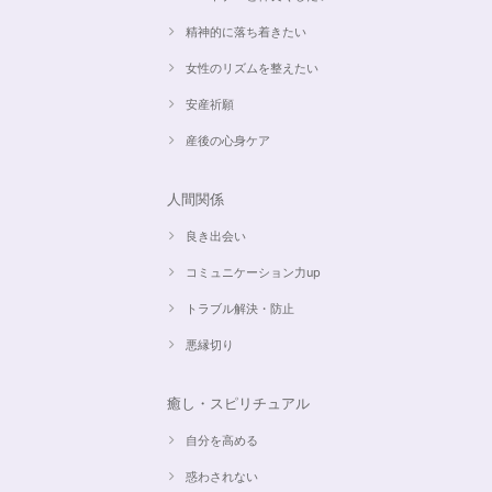
精神的に落ち着きたい
女性のリズムを整えたい
安産祈願
産後の心身ケア
人間関係
良き出会い
コミュニケーション力up
トラブル解決・防止
悪縁切り
癒し・スピリチュアル
自分を高める
惑わされない