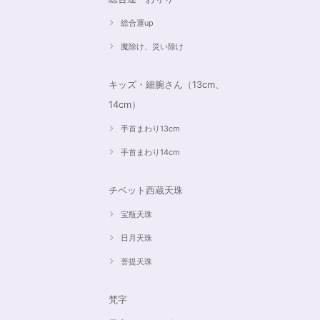
総合運up
魔除け、災い除け
キッズ・細腕さん（13cm、
14cm）
手首まわり13cm
手首まわり14cm
チベット西蔵天珠
宝瓶天珠
日月天珠
菩提天珠
梵字