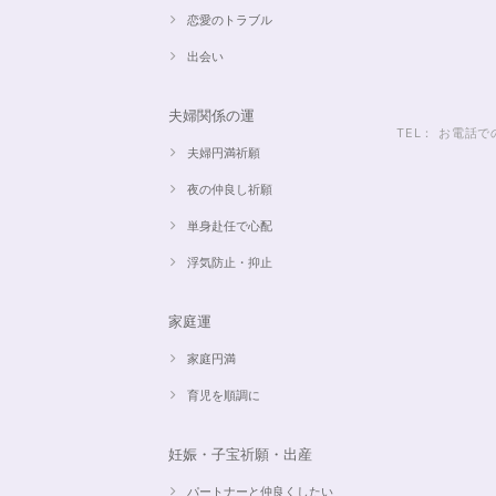
恋愛のトラブル
出会い
夫婦関係の運
TEL： お電
夫婦円満祈願
夜の仲良し祈願
単身赴任で心配
浮気防止・抑止
家庭運
家庭円満
育児を順調に
妊娠・子宝祈願・出産
パートナーと仲良くしたい