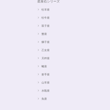
星座石シリーズ
牡羊座
牡牛座
双子座
蟹座
獅子座
乙女座
天秤座
蠍座
射手座
山羊座
水瓶座
魚座