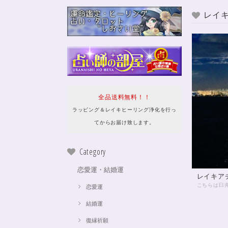
レイ
全品送料無料！！
ラッピング＆レイキヒーリング浄化を行っ
てからお届け致します。
Category
恋愛運・結婚運
レイキア
恋愛運
結婚運
復縁祈願