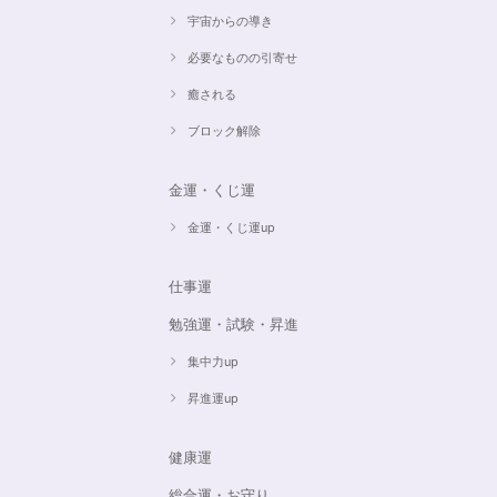
宇宙からの導き
必要なものの引寄せ
癒される
ブロック解除
金運・くじ運
金運・くじ運up
仕事運
勉強運・試験・昇進
集中力up
昇進運up
健康運
総合運・お守り