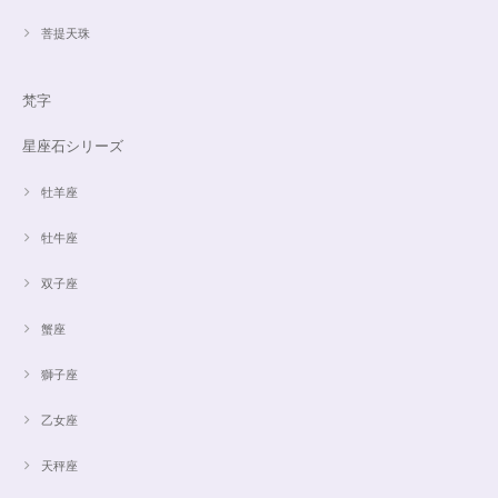
菩提天珠
梵字
星座石シリーズ
牡羊座
牡牛座
双子座
蟹座
獅子座
乙女座
天秤座