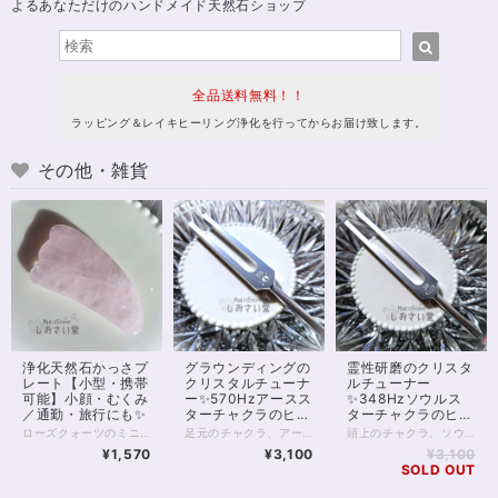
よるあなただけのハンドメイド天然石ショップ
全品送料無料！！
ラッピング＆レイキヒーリング浄化を行ってからお届け致します。
その他・雑貨
浄化天然石かっさプ
グラウンディングの
霊性研磨のクリスタ
レート【小型・携帯
クリスタルチューナ
ルチューナー
可能】小顔・むくみ
ー✨570Hzアースス
✨348Hzソウルス
／通勤・旅行にも✨
ターチャクラのヒー
ターチャクラのヒー
リング
リング
ローズクォーツのミニサイズかっさプレートです。 「かっさ」はむくみ取りに効果的なマッサージの道具。 軽く肌の表面をすべらせるだけで、余計な水分を流して 小顔やすっきり脚の実現に役立ちます。 手のひらで握れるサイズの小型だから むくみが気になる旅行先でもササッとマッサージ✨ 寝る前など、普段のケアにもぜひご活用ください。 ※お写真現物のお届けとなります ※素材は天然ローズクォーツです
足元のチャクラ、アーススターチャクラから心身をヒーリングするための 570Hzクリスタルチューナーです。 ※クリスタル柱別売 ※定規はサイズ参照用です アーススターチャクラは第9チャクラとも呼ばれています。 足元といっても足そのものではなく、足の下約30cmがその場所です。 このチャクラを癒すことで可能になるのが グラウンディングによる魂の癒し。 グラウンディングとは、地球のパワーを感じ 体内、心身のエネルギーとして取り入れることです。 地に足を付ける、という言葉がありますが あれは物理的な話だけではなく、 精神的に「接地」していることで、無闇にフワフワせず 自分の拠り所を持てる、という意味でもあります。 飛行機、飛行船、宇宙船に天使。 人は空に憧れる生き物でもありますが、 同時に、人は地上の生き物です。 心が浮つく、思考がまとまらない、 漠然とした不安がある。 そんなときは、「地」とつながるクリスタルチューナーが ヒーリングのお役に立つでしょう。 使い方は簡単！ お手元のクリスタル柱などを使って 軽くタッチし、音を出すだけです。 静かに音を聴いたり パワーストーンに音を聴かせたりするのもおすすめですよ✨ ◆レイキヒーリング浄化、ラッピングの上、送料無料でお届け致します。※レイキヒーリング不要の方はご購入時コメント欄でお知らせくださいませ。 ◆できるだけ現物に近いお色での撮影を心がけておりますが、モニター彩度等によって多少、色の相違が出る場合があります。ご容赦くださいませ。
頭上のチャクラ、ソウルスターチャクラから心身をヒーリングするための 348Hzクリスタルチューナーです。 ※クリスタル柱別売 ※定規はサイズ参照用です ソウルスターチャクラは第8チャクラとも呼ばれています。 頭上のおよそ30cmがその場所です。 基本的なチャクラは1～7番。 しかしそれらは全て、肉体のどこかに開くチャクラでもあります。 肉体を超えて、一般的にハイヤーセルフと呼ばれるような高次元、 さらに宇宙、天とつながるチャクラが第8のチャクラです。 第8チャクラが鍛えられると、第六感がはたらき 自分のすべきこと、進むべき道がわかり 迷いがなくなるともいわれています。 実際、私のようなヒーリングや占いを生業としている者は 第8チャクラを通して人ならざるものとやりとりをすることが 多いのだろうと、実感として感じる部分もあります。 それはともかくとして そのような第8チャクラを活性化するといわれるチューナーは 瞑想や、浄化にも役立つことでしょう。 使い方は簡単！ お手元のクリスタル柱などを使って 軽くタッチし、音を出すだけです。 静かに音を聴いたり パワーストーンに音を聴かせたりするのもおすすめですよ✨ ◆レイキヒーリング浄化、ラッピングの上、送料無料でお届け致します。※レイキヒーリング不要の方はご購入時コメント欄でお知らせくださいませ。 ◆できるだけ現物に近いお色での撮影を心がけておりますが、モニター彩度等によって多少、色の相違が出る場合があります。ご容赦くださいませ。
¥1,570
¥3,100
¥3,100
SOLD OUT