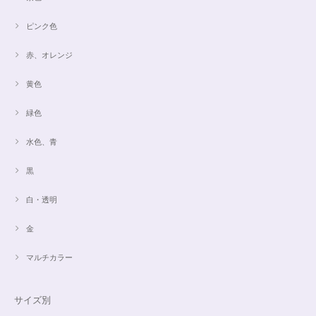
ピンク色
赤、オレンジ
黄色
緑色
水色、青
黒
白・透明
金
マルチカラー
サイズ別