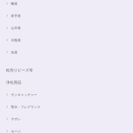
蠍座
射手座
山羊座
水瓶座
魚座
粒売りビーズ等
浄化用品
サンキャッチャー
聖水・フレグランス
サザレ
セージ