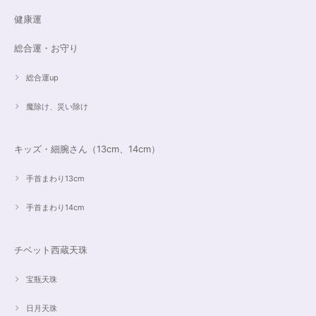
健康運
総合運・お守り
総合運up
魔除け、災い除け
キッズ・細腕さん（13cm、14cm）
手首まわり13cm
手首まわり14cm
チベット西蔵天珠
宝瓶天珠
日月天珠