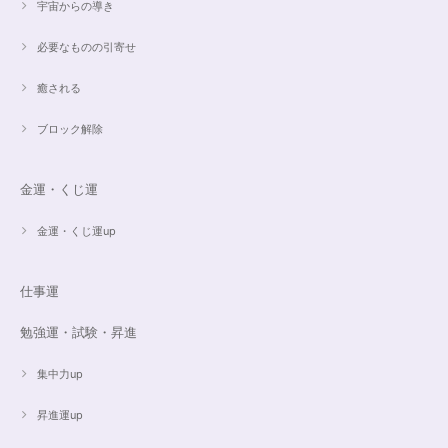
宇宙からの導き
必要なものの引寄せ
癒される
ブロック解除
金運・くじ運
金運・くじ運up
仕事運
勉強運・試験・昇進
集中力up
昇進運up