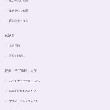
夜の仲良し祈願
単身赴任で心配
浮気防止・抑止
家庭運
家庭円満
育児を順調に
妊娠・子宝祈願・出産
パートナーと仲良くしたい
精神的に落ち着きたい
女性のリズムを整えたい