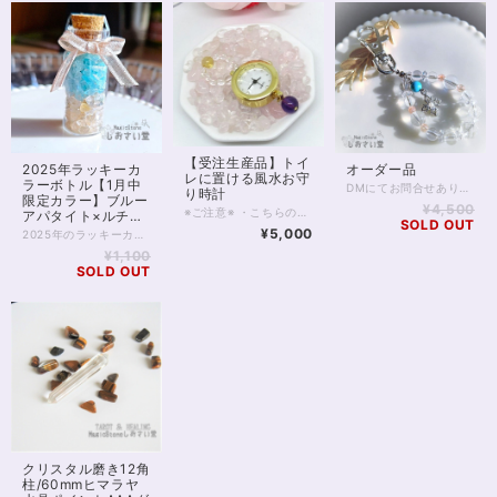
【受注生産品】トイ
2025年ラッキーカ
オーダー品
レに置ける風水お守
ラーボトル【1月中
DMにてお問合せありがとうございました。 鑑定内容を別途お知らせくださいませ。 またオーダー品は追ってご相談させていただきます。何卒よろしくお願い申し上げます。
り時計
限定カラー】ブルー
¥4,500
※ご注意※ ・こちらの商品は受注生産品です。劣化等を防ぐため、お申し込みをいただいてからのお品揃えとなります。お届けまで2週間前後をご想定くださいませ。 ・時計パーツのデザインは画像4枚目へ変更の予定となっております。オーダーご注文の方へは発送前にデザイン確認のため画像をご確認いただいております。 ・現行品のお写真は準備中です。 「トイレに時計が欲しいけれど、風水上の理由で置くのがはばかられる」 という方は多いものです。 こちらは、時計のつかさどる『時』の周囲に、浄化さざれと八角皿によるお守りを配置し、お手洗いに強く流れる陰の気から時をまるごとお守りするアイテムです。 商品内容 ・水晶装飾時計 ・水晶さざれ石（水晶、ローズクォーツからお選びください） ・風水お守り八角皿 八角皿、さざれ石は、ほこりもかかりますので、ときおり流水で洗浄することをおすすめします。 【石の種類】 標準品は、開運力、浄化力ともに信頼のできるアメジスト、シトリンにて作成しております。 お好みにより、石の種類をオーダー変更していただくことができますので、画面内お問い合わせか、Twitter（X）＠siosaidoまでお気軽にご連絡ください。 なおオーダー内容により価格が変動することがございます。まずはお問い合わせください。 ※納期のかかる商品のため、ご不安な点はご遠慮なくお問い合わせくださいませ。
アパタイト×ルチル
SOLD OUT
クォーツさざれ石
¥5,000
2025年のラッキーカラーを幸運のボトルにつめて。 ゴールドのルチルクォーツと、あざやかなブルーアパタイトのさざれ石を 2層に重ねました。 ブルーアパタイトは、「ブルー」と名がついていますが、きれいなブルーグリーンの石。 グリーンとゴールドがラッキーカラーといわれる2025年に ぱっと光をもたらし、元気をくれる、そんな色をしています。 2025年の幕開け、デスクの片隅にそっとキラキラを置いてみませんか。 1月いっぱいの限定カラーです。 ※ボトルサイズ：径20×高さ50mm ※さざれには内包物が含まれます ※浄化、ラッピングのうえお届けいたします。プレゼントにも✨
¥1,100
SOLD OUT
クリスタル磨き12角
柱/60mmヒマラヤ