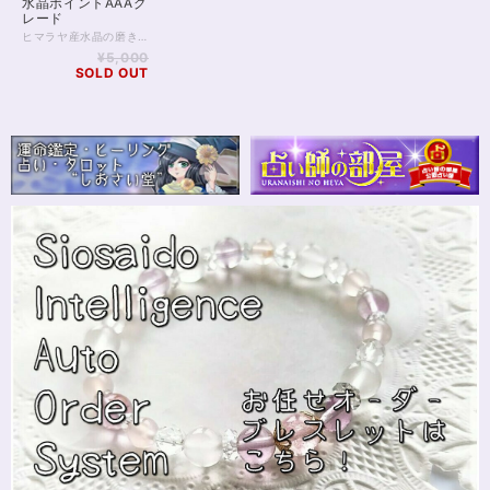
水晶ポイントAAAグ
レード
ヒマラヤ産水晶の磨き角柱 長さ60mm。 ポイントと表記しておりますが、 天然そのままの形ではなく12角柱に磨き上げています。 形状は両端ポイントとなります。 無色透明。 透明度が高く、浄化力も非常に良好です。 【おすすめの利用方法】 ・サザレの中に置いて相互に浄化 ・手に握って瞑想 ・パソコン周りや、寝室、家の中の気になる場所に置いて ・占い師さまのテーブルの上に ・除霊、浄霊、魔除け、対面鑑定の悪意除け ・ポーチに入れて身に付ける、持ち歩く等 ◆レイキヒーリング浄化、ラッピングの上、送料無料でお届け致します。
¥5,000
SOLD OUT