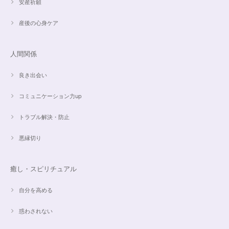
安産祈願
産後の心身ケア
人間関係
良き出会い
コミュニケーション力up
トラブル解決・防止
悪縁切り
癒し・スピリチュアル
自分を高める
惑わされない