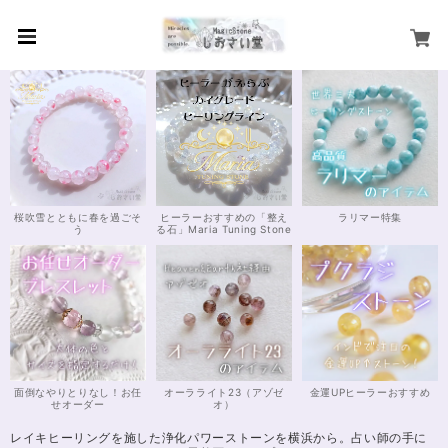
桜吹雪とともに春を過ごそ
ヒーラーおすすめの「整え
ラリマー特集
う
る石」Maria Tuning Stone
面倒なやりとりなし！お任
オーラライト23（アゾゼ
金運UPヒーラーおすすめ
せオーダー
オ）
レイキヒーリングを施した浄化パワーストーンを横浜から。占い師の手に