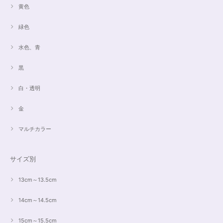
黄色
緑色
水色、青
黒
白・透明
金
マルチカラー
サイズ別
13cm～13.5cm
14cm～14.5cm
15cm～15.5cm