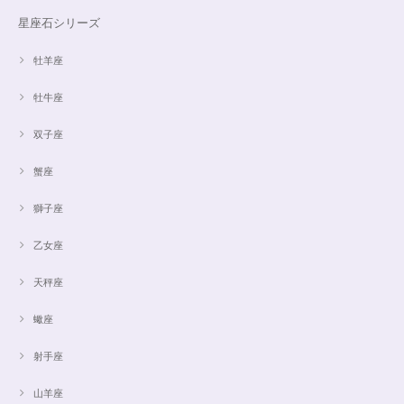
星座石シリーズ
牡羊座
牡牛座
双子座
蟹座
獅子座
乙女座
天秤座
蠍座
射手座
山羊座