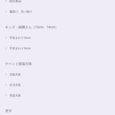
総合運up
魔除け、災い除け
キッズ・細腕さん（13cm、14cm）
手首まわり13cm
手首まわり14cm
チベット西蔵天珠
宝瓶天珠
日月天珠
菩提天珠
梵字