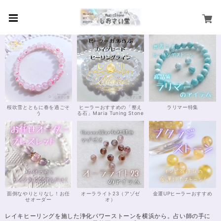
桜吹雪とともに春を過ごそ
ヒーラーおすすめの「整え
ラリマー特集
う
る石」Maria Tuning Stone
面倒なやりとりなし！お任
オーラライト23（アゾゼ
金運UPヒーラーおすすめ
せオーダー
オ）
レイキヒーリングを施した浄化パワーストーンを横浜から。占い師の手に