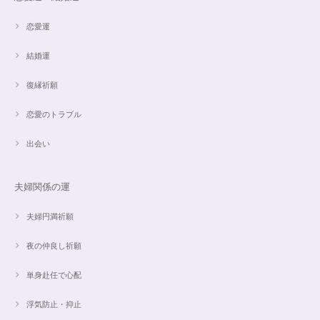
恋愛運
結婚運
復縁祈願
恋愛のトラブル
出会い
夫婦関係の運
夫婦円満祈願
夜の仲良し祈願
単身赴任で心配
浮気防止・抑止