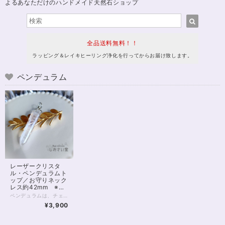
よるあなただけのハンドメイド天然石ショップ
全品送料無料！！
ラッピング＆レイキヒーリング浄化を行ってからお届け致します。
ペンデュラム
レーザークリスタ
ル・ペンデュラムト
ップ／お守りネック
レス約42mm ※チ
ェーン別売
ペンデュラムは、チェーンに水晶などを付けて振り子状にし、未来を占うための占い道具です。 こちらの商品はチェーン別売品のペンデュラムトップですが、ネックレス等としてもご利用いただけます。 お手持ちのチェーンに通していただくだけで完成しますが チェーン付きでのご購入を検討される場合は、画面内の問い合わせボタンや、Twitter @siosaidoのDMにて お気軽にご相談くださいませ。 商品は、長さおよそ42mmのブラジル産レーザークリスタルです。 側面にレムリアンシードクリスタルにみられるレムリアンリッジによく似たバーコード模様が見えます。（ブラジル産ですが、レムリアンシードクリスタルの鑑別は出ておりません） お色は透明～白色で、ピンク、黄色などの色味はほぼ感じられません。 ワイヤー部分は金属アレルギー対応しておりませんので、ご注意ください。 ◆レイキヒーリング浄化、ラッピングの上、送料無料でお届け致します。 ◆特記のあるものを除き、全て天然に産出したパワーストーンを使用致しております。珠によって個別の色合い差、地中にて生じるクラック（ヒビ）、微少なインクルージョン（内包物）等が見られることがございますので、予めご承知置きくださいませ。再販品につきましては、お写真とは別の珠であっても同グレード、同様の色合いでご用意させていただきます。お届け致しますものは全て、当社基準をクリアした商品です。微少な色合いの違い、クラック、インクルージョンによる返品、交換はできかねますが、商品写真にない大きなもの等、気に掛かる場合はまず一度ご連絡ください。お客様撮影によるお写真を拝見させていただき、返送料のみお客様ご負担にて、交換を承ります。 ◆できるだけ現物に近いお色での撮影を心がけておりますが、モニター彩度等によって多少、色の相違が出る場合があります。ご容赦くださいませ。 ◆サイズ等ご確認事項のある場合は、購入手続き前にご連絡くださいませ。連絡先は、BASE内お問い合わせボタンや、Twitter @siosaido をご利用ください。 ◆使われている金属パーツは、アレルギーの可能性のあるものです。
¥3,900