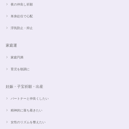
夜の仲良し祈願
単身赴任で心配
浮気防止・抑止
家庭運
家庭円満
育児を順調に
妊娠・子宝祈願・出産
パートナーと仲良くしたい
精神的に落ち着きたい
女性のリズムを整えたい