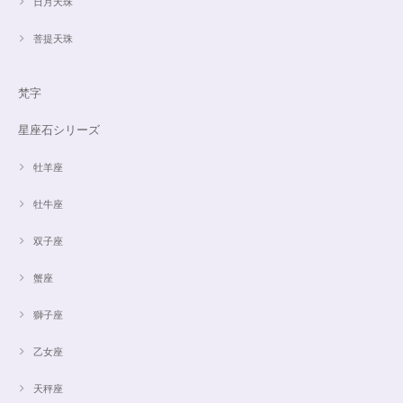
日月天珠
菩提天珠
梵字
星座石シリーズ
牡羊座
牡牛座
双子座
蟹座
獅子座
乙女座
天秤座