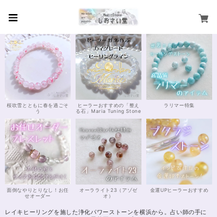
桜吹雪とともに春を過ごそ
ヒーラーおすすめの「整え
ラリマー特集
う
る石」Maria Tuning Stone
面倒なやりとりなし！お任
オーラライト23（アゾゼ
金運UPヒーラーおすすめ
せオーダー
オ）
レイキヒーリングを施した浄化パワーストーンを横浜から。占い師の手に