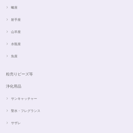
蠍座
射手座
山羊座
水瓶座
魚座
粒売りビーズ等
浄化用品
サンキャッチャー
聖水・フレグランス
サザレ