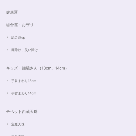
健康運
総合運・お守り
総合運up
魔除け、災い除け
キッズ・細腕さん（13cm、14cm）
手首まわり13cm
手首まわり14cm
チベット西蔵天珠
宝瓶天珠