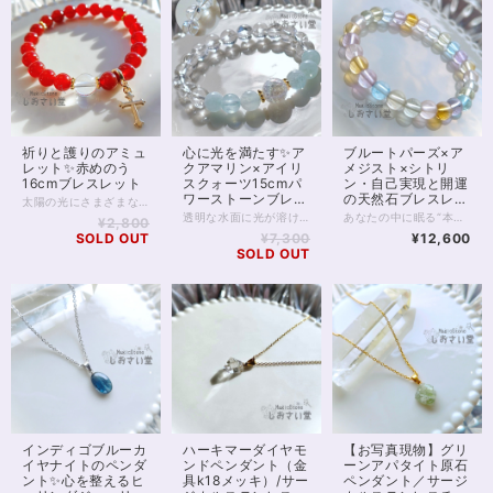
祈りと護りのアミュ
心に光を満たす✨ア
ブルートパーズ×ア
レット✨赤めのう
クアマリン×アイリ
メジスト×シトリ
16cmブレスレット
スクォーツ15cmパ
ン・自己実現と開運
ワーストーンブレス
の天然石ブレスレッ
太陽の光にさまざまな表情を見せる、 赤めのうのお守りブレスレットです。 深みのある赤色は、古くから“守護”や“生命力”を象徴する色として愛され、身につける人の心を力強くサポートすると言われています。 中央には、透明度の高いクリスタル（水晶）を配し、浄化と調和のエネルギーをプラス。 赤めのうの温かいエネルギーをやさしくまとめ、より安定感のあるバランスへ導いてくれます。 邪気をよけるともいわれ、占い師をはじめデリケートな職業の方にもおすすめです。 手元で軽やかに揺れるゴールドのクロスチャームは祈りと浄化の象徴として。 気品のある輝きが、普段使いにも特別な装いにもそっと寄り添います。 太陽のもとでは燃えるような、 室内では落ち着いた赤色に。 強力な邪気よけの2つの顔を楽しんでくださいね。 ※ロンデル部分はゴールドフィルドを使用しています。 チャームは合金です。 ◆レイキヒーリング浄化、石言葉付ラッピングの上、送料無料でお届け致します。※石言葉は、お届けする石に関連する言葉のなかから占い師が選択した1つを、メッセージリボンにしてお届けします。※レイキヒーリング不要の方はご購入時コメント欄でお知らせくださいませ。 ◆特記のあるものを除き、全て天然に産出したパワーストーンを使用致しております。珠によって個別の色合い差、地中にて生じるクラック（ヒビ）、微少なインクルージョン（内包物）等が見られることがございますので、予めご承知置きくださいませ。再販品につきましては、お写真とは別の珠であっても同グレード、同様の色合いでご用意させていただきます。お届け致しますものは全て、当社基準をクリアした商品です。微少な色合いの違い、クラック、インクルージョンによる返品、交換はできかねますが、商品写真にない大きなもの等、気に掛かる場合はまず一度ご連絡ください。お客様撮影によるお写真を拝見させていただき、返送料のみお客様ご負担にて、交換を承ります。 ◆できるだけ現物に近いお色での撮影を心がけておりますが、モニター彩度等によって多少、色の相違が出る場合があります。ご容赦くださいませ。 ◆石数・デザイン調整によりサイズオーダーも可能ですので、お気軽にご連絡ください。（オーダーや、サイズ等ご確認事項のある場合は、購入手続き前にご連絡くださいませ。連絡先は、BASE内お問い合わせボタンや、Twitter @siosaido をご利用ください。） 店舗使用：2514 ヒーラーおすすめ
レット
ト✨16cm
透明な水面に光が溶け込むような、澄んだエネルギーをまとうパワーストーンブレスレット。 4Aクラスのアクアマリンは内包物が少なく、アイシーな水色は冬らしい冷たさ、夏には涼しげな輝きをまといます。 心を静かに整え、コミュニケーションに調和をもたらす「癒しの石」として知られるアクアマリン。 穏やかな海の波のように、不安や緊張をやわらげ、あなた本来の魅力を自然に引き出してくれるでしょう。 中央には、虹色の光がきらめくアイリスクォーツと、オーラ加工が施されたクラッククォーツを組み合わせました。 アイリスクォーツは、光に反射して細かな虹が浮かびあがり、 持ち主の願いを明るい未来へと導く“幸運のサイン”を象徴する石です。 浄化と引き寄せのエネルギーを同時に持つため、新しいスタートや気持ちを切り替えたいときにも最適。 全体を包みこむ水晶の透明感が、心や空間の不要なエネルギーをすっきりとリセットし、清らかな流れを保ってくれます。 瑞々しさと透明感に満ちたこのブレスレットは、日常にさりげなく寄り添いながら、まるで光のヴェールをまとったような守りの力となるでしょう。 癒し・浄化・幸運のサポートを求める方や、気持ちを整えて前向きに歩きたい方にぴったりの一本です。 ※金属部分はゴールドフィルドを使用しています。 ◆レイキヒーリング浄化、石言葉付ラッピングの上、送料無料でお届け致します。※石言葉は、お届けする石に関連する言葉のなかから占い師が選択した1つを、メッセージリボンにしてお届けします。※レイキヒーリング不要の方はご購入時コメント欄でお知らせくださいませ。 ◆特記のあるものを除き、全て天然に産出したパワーストーンを使用致しております。珠によって個別の色合い差、地中にて生じるクラック（ヒビ）、微少なインクルージョン（内包物）等が見られることがございますので、予めご承知置きくださいませ。再販品につきましては、お写真とは別の珠であっても同グレード、同様の色合いでご用意させていただきます。お届け致しますものは全て、当社基準をクリアした商品です。微少な色合いの違い、クラック、インクルージョンによる返品、交換はできかねますが、商品写真にない大きなもの等、気に掛かる場合はまず一度ご連絡ください。お客様撮影によるお写真を拝見させていただき、返送料のみお客様ご負担にて、交換を承ります。 ◆できるだけ現物に近いお色での撮影を心がけておりますが、モニター彩度等によって多少、色の相違が出る場合があります。ご容赦くださいませ。 ◆石数・デザイン調整によりサイズオーダーも可能ですので、お気軽にご連絡ください。（オーダーや、サイズ等ご確認事項のある場合は、購入手続き前にご連絡くださいませ。連絡先は、BASE内お問い合わせボタンや、Twitter @siosaido をご利用ください。） 店舗使用：2513
あなたの中に眠る“本来の輝き”を呼び覚ます、光のブレスレット。 ブルートパーズ・ラベンダーアメジスト・シトリン・プラシオライト・ローズクォーツ・レモンクォーツ――6つの波動がひとつの輪となり、魂の進化をサポートします。 それぞれの石は、自己実現へと導くステージを象徴しています。 ブルートパーズは思考を明晰にし、夢を具現化するための「真実の道」を示し、 ラベンダーアメジストは迷いを祓い、精神を高次の領域へと導きます。 シトリンは豊かさと成功の波を呼び、 プラシオライトは心の調和と現実的な行動力を整え、 ローズクォーツは自己愛と他者への愛を循環させ、 レモンクォーツは光に満ちた未来を信じる勇気を与えてくれます。 6つの石がもたらすエネルギーは、まるであなたの人生に“新しい地図”を描くように働きます。 これまでの経験を糧に、より大きな自己表現や使命へと進むタイミングを感じている方におすすめです。 虹のように輝くこのブレスレットは、「今の自分を超える力」と「新たな可能性の扉」を開く象徴。 手にした瞬間、あなたのエネルギーフィールドに光が差し込み、未来の自分と共鳴しはじめるでしょう。 すべての夢を現実へ―― このブレスレットは、あなたの“自己実現の旅”を優しく見守りながら、運気の流れを明るい方向へと導いてくれます。 ※珠サイズは7mmです ◆レイキヒーリング浄化、石言葉付ラッピングの上、送料無料でお届け致します。※石言葉は、お届けする石に関連する言葉のなかから占い師が選択した1つを、メッセージリボンにしてお届けします。※レイキヒーリング不要の方はご購入時コメント欄でお知らせくださいませ。 ◆特記のあるものを除き、全て天然に産出したパワーストーンを使用致しております。珠によって個別の色合い差、地中にて生じるクラック（ヒビ）、微少なインクルージョン（内包物）等が見られることがございますので、予めご承知置きくださいませ。再販品につきましては、お写真とは別の珠であっても同グレード、同様の色合いでご用意させていただきます。お届け致しますものは全て、当社基準をクリアした商品です。微少な色合いの違い、クラック、インクルージョンによる返品、交換はできかねますが、商品写真にない大きなもの等、気に掛かる場合はまず一度ご連絡ください。お客様撮影によるお写真を拝見させていただき、返送料のみお客様ご負担にて、交換を承ります。 ◆できるだけ現物に近いお色での撮影を心がけておりますが、モニター彩度等によって多少、色の相違が出る場合があります。ご容赦くださいませ。 ◆石数・デザイン調整によりサイズオーダーも可能ですので、お気軽にご連絡ください。（オーダーや、サイズ等ご確認事項のある場合は、購入手続き前にご連絡くださいませ。連絡先は、BASE内お問い合わせボタンや、Twitter @siosaido をご利用ください。） ・ヒーラーおすすめ 店舗使用：2512
¥2,800
SOLD OUT
¥7,300
¥12,600
SOLD OUT
インディゴブルーカ
ハーキマーダイヤモ
【お写真現物】グリ
イヤナイトのペンダ
ンドペンダント（金
ーンアパタイト原石
ント✨心を整えるヒ
具k18メッキ）/サー
ペンダント／サージ