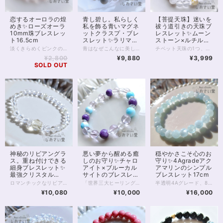
恋するオーロラの煌
青し碧し。私らしく
【菩提天珠】迷いを
めき✨ローズオーラ
私を飾る青いマグネ
祓う道引きの天珠ブ
10mm珠ブレスレッ
ットクラスプ・ブレ
レスレット✨ムーン
ト16.5cm
スレット✨ラリマー
ストーン×ルチルク
他17cm
ォーツ17.5cm
淡くきらめくピンクの光、ロマンスを呼び込むお守りに。 ローズオーラ10ミリ珠のブレスレットです。 ローズオーラは、ローズクォーツにアメリカの特殊技術で金属を蒸着してつくる、特別な水晶です。 ローズクォーツに与えられた基本的な意味、効果を踏襲しつつも、 それをさらに強めるスピリチュアルな一面をもっています。 「オーラ」加工によって、直感を高め 精神的な成長をもたらすともいわれており、 単なる恋愛運アップの石ではなく、 愛と美において自己成長を促したい方にもおすすめです。 意味や効果の面をさておいても、半透明のローズオーラは非常に美麗で人目をひきます。 一方、ピンクではあるものの、色味が薄く穏やかなため 身に付けていても決して目立つわけではないのが良いところ。 ローズオーラには全く透明感のないものもありますが お写真5枚目、黒背景のお写真を掲載しましたとおり 向こう側の薄く透けるカラーで、 ビジネスシーンなどでも気負うことなく身に付けられるでしょう。 ◆レイキヒーリング浄化、石言葉付ラッピングの上、送料無料でお届け致します。※石言葉は、お届けする石に関連する言葉のなかから占い師が選択した1つを、メッセージリボンにしてお届けします。※レイキヒーリング不要の方はご購入時コメント欄でお知らせくださいませ。 ◆特記のあるものを除き、全て天然に産出したパワーストーンを使用致しております。珠によって個別の色合い差、地中にて生じるクラック（ヒビ）、微少なインクルージョン（内包物）等が見られることがございますので、予めご承知置きくださいませ。再販品につきましては、お写真とは別の珠であっても同グレード、同様の色合いでご用意させていただきます。お届け致しますものは全て、当社基準をクリアした商品です。微少な色合いの違い、クラック、インクルージョンによる返品、交換はできかねますが、商品写真にない大きなもの等、気に掛かる場合はまず一度ご連絡ください。お客様撮影によるお写真を拝見させていただき、返送料のみお客様ご負担にて、交換を承ります。 ◆できるだけ現物に近いお色での撮影を心がけておりますが、モニター彩度等によって多少、色の相違が出る場合があります。ご容赦くださいませ。 ◆石数・デザイン調整によりサイズオーダーも可能ですので、お気軽にご連絡ください。（オーダーや、サイズ等ご確認事項のある場合は、購入手続き前にご連絡くださいませ。連絡先は、BASE内お問い合わせボタンや、Twitter @siosaido をご利用ください。） ◆こちらの商品は拡大オーダーに珠入荷のためのお時間をいただくことがございます。 店舗使用：2509 ヒーラーおすすめ
青はなぜこんなに美しいのでしょう？ 青はなぜこんなに、さまざまなのでしょう。 どの青も捨てがたい……そんなあなたに、 天然石の「青」を集めたマグネットクラスプブレスレットがおすすめです。 1枚目のお写真を参考に、端から青い石をご紹介しましょう。 マグネットクウラスプから左に、 ・シーブルーカルセドニー ・デュモルチェライトインクォーツ ・サファイアブルーアンバー ・ブルーレースアゲート ・ラリマー ・スターローズクォーツ ※これだけ薄ピンク！ ・星型ロンドンブルートパーズ ・ブルーカルセドニー青色 ・タンザナイト ・ブルートパーズ ・ブルーカルサイト ・アクアマリン水色 ・アクアマリン青色 ・ブルーアパタイト ・ラピスラズリ ・ブルーカルセドニー水色 お色味の違う石も含め16種類の石がパレードのように並びます。 青い石がお好きな方なら、時間を忘れて眺め暮らしてしまう…… あっそれはまずいまずい。 これだけの石がそろっていれば もちろんさまざまな良運を引き寄せます。 とりわけ青の色は、自律、自立、そして心の安定といった部分で オールマイティーに支えてくれるでしょう。 そして、こちらのブレスレットは マグネットクラスプを使用しています。 カニカンなどで留めるブレスレットに比べ、一瞬で装着できて便利！ なかなかブレスレットが留まらない、というお悩みはもう不要です。 また金属を使ったブレスレットは、 ゴムのブレスレットが何となくビジネスシーンやオシャレに合わない、とお悩みの方にもおすすめです。 ◆レイキヒーリング浄化、石言葉付ラッピングの上、送料無料でお届け致します。※石言葉は、お届けする石に関連する言葉のなかから占い師が選択した1つを、メッセージリボンにしてお届けします。※レイキヒーリング不要の方はご購入時コメント欄でお知らせくださいませ。 ◆特記のあるものを除き、全て天然に産出したパワーストーンを使用致しております。珠によって個別の色合い差、地中にて生じるクラック（ヒビ）、微少なインクルージョン（内包物）等が見られることがございますので、予めご承知置きくださいませ。再販品につきましては、お写真とは別の珠であっても同グレード、同様の色合いでご用意させていただきます。お届け致しますものは全て、当社基準をクリアした商品です。微少な色合いの違い、クラック、インクルージョンによる返品、交換はできかねますが、商品写真にない大きなもの等、気に掛かる場合はまず一度ご連絡ください。お客様撮影によるお写真を拝見させていただき、返送料のみお客様ご負担にて、交換を承ります。 ◆できるだけ現物に近いお色での撮影を心がけておりますが、モニター彩度等によって多少、色の相違が出る場合があります。ご容赦くださいませ。 ◆石数・デザイン調整によりサイズオーダーも可能ですので、お気軽にご連絡ください。（オーダーや、サイズ等ご確認事項のある場合は、購入手続き前にご連絡くださいませ。連絡先は、BASE内お問い合わせボタンや、Twitter @siosaido をご利用ください。） ◆使われている金属パーツは、マグネットクラスプ部分サージカルステンレス金メッキ、他14kgf（ゴールドフィルド）いずれも金属アレルギーに対応しておりますが、完全にアレルギーが起こらないという保証ではございません。 店舗使用：2507
チベット天珠の1つ、瑪瑙の「菩提天珠」を用いたパワーストーンブレスレットです。 ※約17.5cmのお作りですが、サイズオーダーが可能です ご希望の方はお気軽にご連絡くださいませ 菩提天珠は、菩提樹の描かれた天珠です。 クローバーのようにも見える菩提樹の形がとってもかわいらしい！ でも、菩提樹は「悟りの樹木」 菩提天珠は単に幸運を招くのではなく、 持ち主様の迷いを取り去り、 正しい道へと導いてくれるといわれています。 また菩提天珠の面白いのは、 身に付けると「人に愛される」と伝えられている、というところ。 導きを得て、正しい道を進むごとに 人からは愛されるようになれるのかもしれませんね。 こちらのブレスレットには、菩提天珠とあわせて ブルームーンストーン、ルチルクォーツ、水晶を組み込んでいます。 ブルームーンストーンは、光の加減によって 青いシラーが見え、 心を穏やかに包み込んでくれます。 ルチルクォーツは願望成就の石。 細やかな金の輝きで、邪気の浄化、引き寄せの効果があるともいわれます。 ◆レイキヒーリング浄化、石言葉付ラッピングの上、送料無料でお届け致します。※石言葉は、お届けする石に関連する言葉のなかから占い師が選択した1つを、メッセージリボンにしてお届けします。※レイキヒーリング不要の方はご購入時コメント欄でお知らせくださいませ。 ◆特記のあるものを除き、全て天然に産出したパワーストーンを使用致しております。珠によって個別の色合い差、地中にて生じるクラック（ヒビ）、微少なインクルージョン（内包物）等が見られることがございますので、予めご承知置きくださいませ。再販品につきましては、お写真とは別の珠であっても同グレード、同様の色合いでご用意させていただきます。お届け致しますものは全て、当社基準をクリアした商品です。微少な色合いの違い、クラック、インクルージョンによる返品、交換はできかねますが、商品写真にない大きなもの等、気に掛かる場合はまず一度ご連絡ください。お客様撮影によるお写真を拝見させていただき、返送料のみお客様ご負担にて、交換を承ります。 ◆できるだけ現物に近いお色での撮影を心がけておりますが、モニター彩度等によって多少、色の相違が出る場合があります。ご容赦くださいませ。 ◆石数・デザイン調整によりサイズオーダーも可能ですので、お気軽にご連絡ください。（オーダーや、サイズ等ご確認事項のある場合は、購入手続き前にご連絡くださいませ。連絡先は、BASE内お問い合わせボタンや、Twitter @siosaido をご利用ください。） 店舗使用：2505
¥2,800
¥9,880
¥3,999
SOLD OUT
神秘のリビアングラ
悪い夢から醒める癒
穏やかさこそ心のお
ス。重ね付けできる
しのお守り✨チャロ
守り✨4Agradeアク
細身ブレスレット✨
アイト×ブルーカル
アマリンのシンプル
最強クリスタル
サイトのブレスレッ
ブレスレット17cm
17.5cm
ト15cm
ロマンチックなリビアングラスの細身ブレスレットです。 リビアングラスは幅10mm大粒のラフカット。不規則な断面がきらきらと光に輝きます。 リビアの砂漠で発見されるこの、ガラス質の石は、約2900万年前に隕石の衝突や爆発の影響でできたと考えられています。 太古の昔を感じさせる1粒は、スピリチュアル面でも珍重される石。 意識を宇宙へとつなぎ、創造力や直感を高めるといわれています。 中央の大きな1石のほか、水晶の間に5mm珠リビアングラスが5珠、間を空けて並びます。 また、水晶は6mmの128面カット。 水晶ならではの透明感にカットが加わることで、手首まわりから光を美しく反射する珠です。 主に6mmの珠で構成されている淡色のブレスレットになるため、他のブレスレットと合わせて重ねづけにもおすすめ！ ◆レイキヒーリング浄化、石言葉付ラッピングの上、送料無料でお届け致します。※石言葉は、お届けする石に関連する言葉のなかから占い師が選択した1つを、メッセージリボンにしてお届けします。※レイキヒーリング不要の方はご購入時コメント欄でお知らせくださいませ。 ◆特記のあるものを除き、全て天然に産出したパワーストーンを使用致しております。珠によって個別の色合い差、地中にて生じるクラック（ヒビ）、微少なインクルージョン（内包物）等が見られることがございますので、予めご承知置きくださいませ。再販品につきましては、お写真とは別の珠であっても同グレード、同様の色合いでご用意させていただきます。お届け致しますものは全て、当社基準をクリアした商品です。微少な色合いの違い、クラック、インクルージョンによる返品、交換はできかねますが、商品写真にない大きなもの等、気に掛かる場合はまず一度ご連絡ください。お客様撮影によるお写真を拝見させていただき、返送料のみお客様ご負担にて、交換を承ります。 ◆できるだけ現物に近いお色での撮影を心がけておりますが、モニター彩度等によって多少、色の相違が出る場合があります。ご容赦くださいませ。 ◆石数・デザイン調整によりサイズオーダーも可能ですので、お気軽にご連絡ください。（オーダーや、サイズ等ご確認事項のある場合は、購入手続き前にご連絡くださいませ。連絡先は、BASE内お問い合わせボタンや、Twitter @siosaido をご利用ください。） 店舗使用：2503
「世界三大ヒーリングストーン」の1つ、 チャロアイトを使用したブレスレットです。 チャロアイトは希少性が高く、 癒しの力が特に強いことから人気の石。 今回は、4Aクラスの高品質な石を使用しています。 合わせる空色の石は 最上級5Aクラスのブルーカルサイト。 こちらも癒しと明るさ、 落ち着きをもたらしてくれる石として 伝えられてきました。 今回使用しているブルーカルサイトは 秋空のような爽やかな色合いが特徴です。 水晶と見紛う薄いパープルは ラベンダーアメジスト。 こちらも迷いを導く石です。 女性の強い味方、ブルームーンストーンは こちらも5Aクラスできれいなブルーシラーを楽しんでいただけますよ。 癒し、導きのほしい方におすすめの ハイグレードラインです。 ◆レイキヒーリング浄化、石言葉付ラッピングの上、送料無料でお届け致します。※石言葉は、お届けする石に関連する言葉のなかから占い師が選択した1つを、メッセージリボンにしてお届けします。※レイキヒーリング不要の方はご購入時コメント欄でお知らせくださいませ。 ◆特記のあるものを除き、全て天然に産出したパワーストーンを使用致しております。珠によって個別の色合い差、地中にて生じるクラック（ヒビ）、微少なインクルージョン（内包物）等が見られることがございますので、予めご承知置きくださいませ。再販品につきましては、お写真とは別の珠であっても同グレード、同様の色合いでご用意させていただきます。お届け致しますものは全て、当社基準をクリアした商品です。微少な色合いの違い、クラック、インクルージョンによる返品、交換はできかねますが、商品写真にない大きなもの等、気に掛かる場合はまず一度ご連絡ください。お客様撮影によるお写真を拝見させていただき、返送料のみお客様ご負担にて、交換を承ります。 ◆できるだけ現物に近いお色での撮影を心がけておりますが、モニター彩度等によって多少、色の相違が出る場合があります。ご容赦くださいませ。 ◆石数・デザイン調整によりサイズオーダーも可能ですので、お気軽にご連絡ください。（オーダーや、サイズ等ご確認事項のある場合は、購入手続き前にご連絡くださいませ。連絡先は、BASE内お問い合わせボタンや、Twitter @siosaido をご利用ください。） ・ヒーラーおすすめ 店舗使用：2424
半透明4Aグレード、8mmのアクアマリンをシンプルに連ねた、爽やかな海のようなパワーストーンブレスレットです。 そもそもアクアマリンは、海の水を思わせる色から名付けられました。 石のもつオーラは癒しに満ち、かつ理性を見失うことなく知的で、 アクアマリンはやがてコミュニケーションの石、 また結婚のお守り石とも呼ばれるようになりました。 恋愛に限らず、心を通わせたい人との橋渡しをしてくれるのが アクアマリン最大の特徴であるともいえます。 アクアマリンのなかでも4Aは、透明な部分と不透明な部分が混在するクラスです。 アクアマリンにありがちな黒色の内包物も、ゼロではありませんが、肉眼で見て気になるほど大きなものはありません。 内包物に関しては、高性能カメラのほうが肉眼よりもよく映し出すことに長けていますので、画像をご確認いただくと良いでしょう。 お写真は太陽光下での撮影ですが、電灯下でも美しい水色を見せてくれるグレードです。 天使の石とも呼ばれるアクアマリンをぜひお楽しみください。 ヒーラーおすすめ 店舗使用：2501
¥10,080
¥10,000
¥16,000