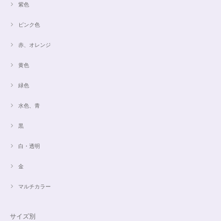
紫色
ピンク色
赤、オレンジ
黄色
緑色
水色、青
黒
白・透明
金
マルチカラー
サイズ別