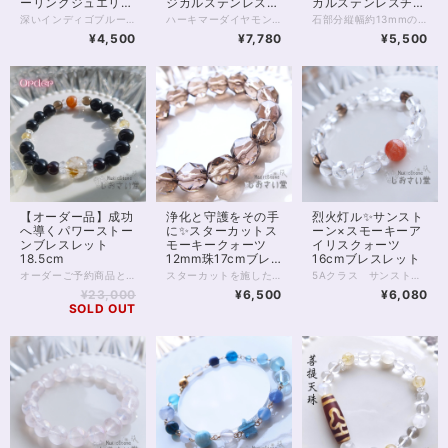
ーリングジュエリ
ジカルステンレスチ
カルステンレスチェ
ー・直感を高める／
ェーン（k18メッ
ーン使用
深いインディゴブルーの光が静かに胸元で輝く、インディゴブルーカイヤナイトのペンダント。夜明け前の空を閉じ込めたようなこの石は、心の奥にある真実と再びつながるためのサポートをしてくれるといわれています。 カイヤナイトは「心を整え、真の道へ導く石」。 思考や感情の乱れを静め、迷いを手放し、自分らしさを取り戻す助けとなります。 スピリチュアルの世界では“魂の羅針盤”とも呼ばれ、直感を高め、あなたの中に眠る答えを見つける力を与えてくれるでしょう。 また、この石は他者との不要なエネルギーコードを断ち切る力を持つとされ、過去のしがらみや依存から自由になるサポートをしてくれます。 人間関係や感情の整理をしたいとき、前へ進む勇気を与えてくれるお守りのような存在です。 透明感のある深いブルーは、光の角度によってグラデーションのように表情を変えます。 静かな中にも確かな力を感じる、唯一無二の輝きです。 直感やインスピレーションを大切にしたい方、冷静な判断力を取り戻したい方にもおすすめです。 石言葉は「真理」「浄化」「直感」「自己の確立」「霊的成長」。あなたの心に寄り添いながら、静かに道を照らしてくれるようなペンダントです。 石サイズ：縦約13mm、横約9mm マグネットクラスプ仕様。首の後ろで金具を開いてつなげる手間がありません。 金属部分はサージカルステンレスを使用した金属アレルギー対応商品です。 ※完全に金属アレルギーが起こらないわけではありません。サージカルステンレスへのアレルギー反応有無をご確認ください。 ◆レイキヒーリング浄化、石言葉付ラッピングの上、送料無料でお届け致します。※石言葉は、お届けする石に関連する言葉のなかから占い師が選択した1つを、メッセージリボンにしてお届けします。※レイキヒーリング不要の方はご購入時コメント欄でお知らせくださいませ。 ◆特記のあるものを除き、全て天然に産出したパワーストーンを使用致しております。珠によって個別の色合い差、地中にて生じるクラック（ヒビ）、微少なインクルージョン（内包物）等が見られることがございますので、予めご承知置きくださいませ。微少な色合いの違い、クラック、インクルージョンによる返品、交換はできかねますが、商品写真にない大きなもの等、気に掛かる場合はまず一度ご連絡ください。お客様撮影によるお写真を拝見させていただき、返送料のみお客様ご負担にて、交換を承ります。 ◆できるだけ現物に近いお色での撮影を心がけておりますが、モニター彩度等によって多少、色の相違が出る場合があります。ご容赦くださいませ。
ハーキマーダイヤモンドのペンダントです。 ハーキマーダイヤモンドはうつくしい造形の水晶の結晶で、通常の水晶とはまた違った透明感と光の拡散、輝きがたいへん魅力的なアクセサリー。 チェーン金具はサージカルステンレス（水晶部分はステンレス）に18金メッキを施したもので、金属アレルギーがご心配な方も比較的安心して身につけていただくことができます。 ※アレルギーが起こらないとは限りませんので、ご自身の体質にあわせてご利用ください ハーキマーダイヤは自分を高めてくれる石。 精神と肉体、魂の結びつきを強めて、エネルギーを最大化してくれるとも伝えられています。 目標を叶えたい方、自分自身の崇高な生き方を体現したい方に向いています。 またメッキですが本金が使われていることで、金運アップにもおすすめです。 1点モノ。お写真現物のお届けです。 再入荷の際はお写真撮り直しいたしております。 ◆レイキヒーリング浄化、石言葉付ラッピングの上、送料無料でお届け致します。※石言葉は、お届けする石に関連する言葉のなかから占い師が選択した1つを、メッセージリボンにしてお届けします。※レイキヒーリング不要の方はご購入時コメント欄でお知らせくださいませ。 ◆特記のあるものを除き、全て天然に産出したパワーストーンを使用致しております。珠によって個別の色合い差、地中にて生じるクラック（ヒビ）、微少なインクルージョン（内包物）等が見られることがございますので、予めご承知置きくださいませ。再販品につきましては、お写真とは別の珠であっても同グレード、同様の色合いでご用意させていただきます。お届け致しますものは全て、当社基準をクリアした商品です。微少な色合いの違い、クラック、インクルージョンによる返品、交換はできかねますが、商品写真にない大きなもの等、気に掛かる場合はまず一度ご連絡ください。お客様撮影によるお写真を拝見させていただき、返送料のみお客様ご負担にて、交換を承ります。 ◆できるだけ現物に近いお色での撮影を心がけておりますが、モニター彩度等によって多少、色の相違が出る場合があります。ご容赦くださいませ。 ・ヒーラーおすすめ
石部分縦幅約13mmの、自然の姿が美しい、 グリーンアパタイトの原石ペンダントです。 ※チェーン長さ50cm。調整を必要とする方はお気軽に、画面内[…]マークやSNSまでご連絡ください グリーンアパタイトは、癒しとリフレッシュをもたらすといわれる石。 またポジティブ思考をもたらし、潜在能力を引き出して、 前進するための勇気をくれるともいわれています。 落ち着きのあるライムカラーのペンダントが ゆったりと一歩ずつ前へ進むためのパワーをくれるでしょう。 当アクセサリーの金具パーツはゴールド色のサージカルステンレスを使用しております。 金属アレルギー対応素材ではありますが、 アレルギーの方はサージカルステンレスへの適応をご確認ください。 またこのペンダントはマグネットクラスプ仕様です。 首の後ろで、指を使って金具を留める必要がなく、マグネットでくっつけるだけ。 金具を引っかけるのが苦手な方でも簡単に装着できます。 ◆レイキヒーリング浄化、ラッピングの上、送料無料でお届け致します。 ◆特記のあるものを除き、全て天然に産出したパワーストーンを使用致しております。珠によって個別の色合い差、地中にて生じるクラック（ヒビ）、微少なインクルージョン（内包物）等が見られることがございますので、予めご承知置きくださいませ。再販品につきましては、お写真とは別の珠であっても同グレード、同様の色合いでご用意させていただきます。お届け致しますものは全て、当社基準をクリアした商品です。微少な色合いの違い、クラック、インクルージョンによる返品、交換はできかねますが、商品写真にない大きなもの等、気に掛かる場合はまず一度ご連絡ください。お客様撮影によるお写真を拝見させていただき、返送料のみお客様ご負担にて、交換を承ります。 ◆できるだけ現物に近いお色での撮影を心がけておりますが、モニター彩度等によって多少、色の相違が出る場合があります。ご容赦くださいませ。 ◆サイズ等ご確認事項のある場合は、購入手続き前にご連絡くださいませ。連絡先は、BASE内お問い合わせボタンや、Twitter @siosaido をご利用ください。）
サージカルステンレ
キ）40cm付
¥4,500
¥7,780
¥5,500
スチェーン40cm・
マグネットクラスプ
使用
【オーダー品】成功
浄化と守護をその手
烈火灯ル✨サンスト
へ導くパワーストー
に✨スターカットス
ーン×スモーキーア
ンブレスレット
モーキークォーツ
イリスクォーツ
18.5cm
12mm珠17cmブレ
16cmブレスレット
スレット
オーダーご予約商品となります。 お打合せありがとうございました(_ _*)
スターカットを施した12mmのスモーキークォーツを、贅沢に並べたブレスレットです。 グレード5A、内包物やヒビのないきれいな珠を揃えています。 ※内周17cm サイズオーダー可能です。お気軽にご連絡ください スモーキークォーツは数ある色水晶のなかでも 魔除け、禍避け、浄化に強いタイプです。 カットが施されていることで、光がきらきらと、美しく拡散されるのが魅力的。 ブレスレットまわりから周囲をしっかりと浄化します✨ プリズム効果で中に虹が見えることもあり、いろいろな角度から楽しんでいただけます。 全体的な開運、魔除け、災い除けに。 男性、女性を問わずおすすめです。 ◆レイキヒーリング浄化、石言葉付ラッピングの上、送料無料でお届け致します。※石言葉は、お届けする石に関連する言葉のなかから占い師が選択した1つを、メッセージリボンにしてお届けします。※レイキヒーリング不要の方はご購入時コメント欄でお知らせくださいませ。 ◆特記のあるものを除き、全て天然に産出したパワーストーンを使用致しております。珠によって個別の色合い差、地中にて生じるクラック（ヒビ）、微少なインクルージョン（内包物）等が見られることがございますので、予めご承知置きくださいませ。再販品につきましては、お写真とは別の珠であっても同グレード、同様の色合いでご用意させていただきます。お届け致しますものは全て、当社基準をクリアした商品です。微少な色合いの違い、クラック、インクルージョンによる返品、交換はできかねますが、商品写真にない大きなもの等、気に掛かる場合はまず一度ご連絡ください。お客様撮影によるお写真を拝見させていただき、返送料のみお客様ご負担にて、交換を承ります。 ◆できるだけ現物に近いお色での撮影を心がけておりますが、モニター彩度等によって多少、色の相違が出る場合があります。ご容赦くださいませ。 ◆石数・デザイン調整によりサイズオーダーも可能ですので、お気軽にご連絡ください。（オーダーや、サイズ等ご確認事項のある場合は、購入手続き前にご連絡くださいませ。連絡先は、BASE内お問い合わせボタンや、Twitter @siosaido をご利用ください。） ◆こちらの商品は拡大オーダーに珠入荷のためのお時間をいただくことがございます。 店舗使用：2511
5Aクラス サンストーン10ミリ珠に、8ミリのアイリススモーキークォーツ、アイリスクォーツを合わせた、魔除けのブレスレット。 サンストーンは「太陽の石」の名を冠するいくつかの石のうちの1つ。 名前のとおり、太陽のごときオレンジ色、 そして中にはきらきらと内包物の輝く アベンチュれっせんすのみられる5Aクラスの石です。 太陽エネルギーをそのまま自分のものにするかのように、 サンストーンは、持ち主様に 活動の意欲、やる気、エネルギーを与えてくれるといわれています。 モチベーションの維持、目標達成、 といったことを目指す方にはぴったりの石です。 また今回サンストーンに合わせるのは、 透明のアイリスクォーツ、ブラウン色のスモーキーアイリスクォーツです。 いずれもひび入り水晶で、ひび（クラック）の具合によって光を拡散し、 角度によって虹色の輝きが見えるのが特徴です。 水晶は、同居する石たちのパワーを強める働き。 スモーキークォーツは、禍を遠ざける働き。 またアイリス（虹）が入ることによって、場を浄化する働きも強められています。 邪気を祓い、進路を開拓する、お守りのブレスレットです。 ◆レイキヒーリング浄化、石言葉付ラッピングの上、送料無料でお届け致します。※石言葉は、お届けする石に関連する言葉のなかから占い師が選択した1つを、メッセージリボンにしてお届けします。※レイキヒーリング不要の方はご購入時コメント欄でお知らせくださいませ。 ◆特記のあるものを除き、全て天然に産出したパワーストーンを使用致しております。珠によって個別の色合い差、地中にて生じるクラック（ヒビ）、微少なインクルージョン（内包物）等が見られることがございますので、予めご承知置きくださいませ。再販品につきましては、お写真とは別の珠であっても同グレード、同様の色合いでご用意させていただきます。お届け致しますものは全て、当社基準をクリアした商品です。微少な色合いの違い、クラック、インクルージョンによる返品、交換はできかねますが、商品写真にない大きなもの等、気に掛かる場合はまず一度ご連絡ください。お客様撮影によるお写真を拝見させていただき、返送料のみお客様ご負担にて、交換を承ります。 ◆できるだけ現物に近いお色での撮影を心がけておりますが、モニター彩度等によって多少、色の相違が出る場合があります。ご容赦くださいませ。 ◆石数・デザイン調整によりサイズオーダーも可能ですので、お気軽にご連絡ください。（オーダーや、サイズ等ご確認事項のある場合は、購入手続き前にご連絡くださいませ。連絡先は、BASE内お問い合わせボタンや、Twitter @siosaido をご利用ください。） ◆こちらの商品は拡大オーダーに珠入荷のためのお時間をいただくことがございます。 店舗使用：2510
¥23,000
¥6,500
¥6,080
SOLD OUT