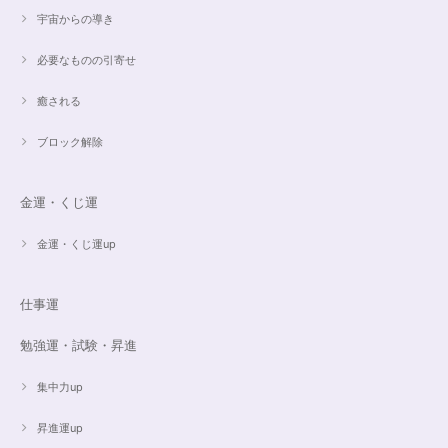
宇宙からの導き
必要なものの引寄せ
癒される
ブロック解除
金運・くじ運
金運・くじ運up
仕事運
勉強運・試験・昇進
集中力up
昇進運up