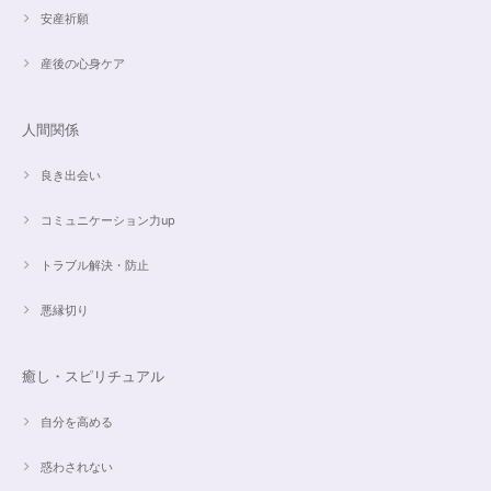
安産祈願
産後の心身ケア
人間関係
良き出会い
コミュニケーション力up
トラブル解決・防止
悪縁切り
癒し・スピリチュアル
自分を高める
惑わされない