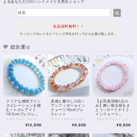
よるあなただけのハンドメイド天然石ショップ
全品送料無料！！
ラッピング＆レイキヒーリング浄化を行ってからお届け致します。
総合運up
クリアな感情でイン
直感と癒やしの石✨
【お写真現物1点の
スピレーションを掴
アンフィボールイン
み】舞い散る桜をま
む✨トロレアイト
クォーツ16cmブレ
とう✨ロードナイト
16.5cmブレスレッ
スレット
インクォーツ
ト
16.5cmブレスレッ
トロレアイト ブレスレット 静かな空のように、やさしく広がる青のグラデーション。 淡いブルーから深みのある色合いへと移ろうその表情は、心の奥にそっと沁みわたるような美しさを持っています。 グラデーションがここまで美しいトロレアイトのブレスレットは決して多くありません✨ トロレアイトは、 思考や感情を静かに整え、 内側のざわめきをやさしく鎮めてくれる石。 情報や感情に揺さぶられやすいときほど、 一度立ち止まり、 “本来の自分の感覚”に戻ることの大切さを教えてくれます。 スピリチュアルな感性を大切にしている方や、 内観・瞑想・エネルギーワークを日常に取り入れている方にもおすすめの一本です。 今回のブレスレットは、 やわらかなブルーの濃淡が美しくつながるグラデーションタイプ。 見ているだけで呼吸が深くなるような、 穏やかで澄んだ存在感があります。 日々の中でふと触れたとき、 心を静けさへと導いてくれるでしょう。 ⸻ 【サイズ】 珠サイズ：約8mm 内周：約16.5cm ※1点もの／再入荷未定 ⸻ こんな方におすすめ ・心を落ち着けたい ・思考をクリアにしたい ・内観や瞑想を深めたい ・スピリチュアルな感覚を整えたい ⸻ 石は願いを叶えるためのものではなく、 あなた自身を整えるための“道具”。 このブレスレットが、 あなたの心と流れをやさしく整えるきっかけとなりますように。 — Maria Tuning Stone — ◆レイキヒーリング浄化、石言葉付ラッピングの上、送料無料でお届け致します。※石言葉は、お届けする石に関連する言葉のなかから占い師が選択した1つを、メッセージリボンにしてお届けします。※レイキヒーリング不要の方はご購入時コメント欄でお知らせくださいませ。 ◆特記のあるものを除き、全て天然に産出したパワーストーンを使用致しております。珠によって個別の色合い差、地中にて生じるクラック（ヒビ）、微少なインクルージョン（内包物）等が見られることがございますので、予めご承知置きくださいませ。お届け致しますものは全て、当社基準をクリアした商品です。微少な色合いの違い、クラック、インクルージョンによる返品、交換はできかねますが、商品写真にない大きなもの等、気に掛かる場合はまず一度ご連絡ください。お客様撮影によるお写真を拝見させていただき、返送料のみお客様ご負担にて、交換を承ります。 ◆できるだけ現物に近いお色での撮影を心がけておりますが、モニター彩度等によって多少、色の相違が出る場合があります。ご容赦くださいませ。 ◆石数・デザイン調整によりサイズオーダーも可能ですので、お気軽にご連絡ください。（オーダーや、サイズ等ご確認事項のある場合は、購入手続き前にご連絡くださいませ。連絡先は、BASE内お問い合わせボタンや、Twitter @siosaido をご利用ください。） ◆こちらの商品は拡大オーダーに珠入荷のためのお時間をいただくことがございます。 店舗使用：2603 ヒーラーおすすめ
アンフィボールインクォーツ ブレスレット 内側にそっと灯るような、赤い景色。 ひと粒ひと粒に浮かぶインクルージョンが、まるで“内なる想い”を映し出すような一本です。 アンフィボールインクォーツは、 自分の奥にある感情や本音にやさしく気づかせ、 「本当はどうしたいのか」を静かに整えていく石。 外側の出来事に振り回されるのではなく、 自分の中心に戻ること。 そこから選び直すこと。 そんな“流れの再調整”をしたいときに、 そっと寄り添ってくれます。 今回のブレスレットは、 透明感のある水晶の中に、赤〜オレンジの内包物がやわらかく広がる美しい個体を厳選。 派手さではなく、 じんわりと心に残るような存在感。 日常の中でふと目に入るたびに、 「整える」という感覚を思い出させてくれるでしょう。 ⸻ 【サイズ】 珠サイズ：約7.5〜8mm 内周：約16cm 【価格】 9,800円（税込） ※1点もの／再入荷未定 ⸻ こんな方におすすめ ・気持ちを整理したい ・自分の本音を大切にしたい ・流れを整えて前に進みたい ・感情に振り回されやすいと感じる ⸻ 石は願いを叶えるためのものではなく、 あなた自身を整えるための“道具”。 このブレスレットが、 あなたの心と流れをやさしく整えるきっかけとなりますように。 — Maria Tuning Stone — ◆レイキヒーリング浄化、石言葉付ラッピングの上、送料無料でお届け致します。※石言葉は、お届けする石に関連する言葉のなかから占い師が選択した1つを、メッセージリボンにしてお届けします。※レイキヒーリング不要の方はご購入時コメント欄でお知らせくださいませ。 ◆特記のあるものを除き、全て天然に産出したパワーストーンを使用致しております。珠によって個別の色合い差、地中にて生じるクラック（ヒビ）、インクルージョン（内包物）による凹み等が見られることがございますので、予めご承知置きくださいませ。お届け致しますものは全て、当社基準をクリアした商品です。微少な色合いの違い、クラック、インクルージョンによる返品、交換はできかねますが、商品写真にない大きなもの等、気に掛かる場合はまず一度ご連絡ください。お客様撮影によるお写真を拝見させていただき、返送料のみお客様ご負担にて、返品を承ります。 ◆できるだけ現物に近いお色での撮影を心がけておりますが、モニター彩度、直射日光の有無によって多少、色の相違が出る場合があります。ご容赦くださいませ。 ◆石数・デザイン調整によりサイズオーダーも可能ですので、お気軽にご連絡ください。（オーダーや、サイズ等ご確認事項のある場合は、購入手続き前にご連絡くださいませ。連絡先は、BASE内お問い合わせボタンや、Twitter @siosaido をご利用ください。） ◆こちらの商品は拡大オーダーに珠入荷のためのお時間をいただくことがございます。 店舗使用：2602 ヒーラーおすすめ
【ロードナイトインクォーツ｜桜舞う癒しのブレスレット】 まるで桜の花びらが水晶の中に舞い込んだかのような、 やさしく儚い美しさを持つ「ロードナイトインクォーツ」。 透明感のある水晶に、 ピンクのインクルージョンがふんわりと広がり、 春の光を閉じ込めたような一品です。 ひと粒ひと粒に異なる表情があり、 自然が生み出した唯一無二の景色を楽しめます。 本品は7.5～8mm玉を使用した、 3Aグレードの美麗高品質ブレスレット。 肌なじみもよく、日常使いにもおすすめです。 ◇ スピリチュアルメッセージ ◇ ロードナイトは「愛と再生」のエネルギーを持つ石。 インクォーツになることで、その力はより繊細に、やさしく広がります。 ・傷ついた心をそっと癒す ・感情を整え、自己肯定感を高める ・人とのつながりをあたたかく結び直す 無理に前に進もうとしなくてもいい。 この石は、あなたのペースで整うことを優しく後押ししてくれます。 ◇ こんな方へ ◇ ・心を穏やかに整えたい方 ・優しい愛のエネルギーに包まれたい方 ・新しい季節に向けて気持ちをリセットしたい方 春の訪れを感じるような、やわらかなエネルギー。 あなたの日常に、静かに寄り添うお守りとしてお迎えください✨ ※一点限定入荷 ※同じ模様は二つと存在しません 気になったタイミングが、 あなたにとってのベストな出会いかもしれません。 ◆レイキヒーリング浄化、石言葉付ラッピングの上、送料無料でお届け致します。※石言葉は、お届けする石に関連する言葉のなかから占い師が選択した1つを、メッセージリボンにしてお届けします。※レイキヒーリング不要の方はご購入時コメント欄でお知らせくださいませ。 ◆特記のあるものを除き、全て天然に産出したパワーストーンを使用致しております。珠によって個別の色合い差、地中にて生じるクラック（ヒビ）、微少なインクルージョン（内包物）等が見られることがございますので、予めご承知置きくださいませ。再販品につきましては、お写真とは別の珠であっても同グレード、同様の色合いでご用意させていただきます。お届け致しますものは全て、当社基準をクリアした商品です。微少な色合いの違い、クラック、インクルージョンによる返品、交換はできかねますが、商品写真にない大きなもの等、気に掛かる場合はまず一度ご連絡ください。お客様撮影によるお写真を拝見させていただき、返送料のみお客様ご負担にて、交換を承ります。 ◆できるだけ現物に近いお色での撮影を心がけておりますが、モニター彩度等によって多少、色の相違が出る場合があります。ご容赦くださいませ。 ◆石数・デザイン調整によりサイズオーダーも可能ですので、お気軽にご連絡ください。（オーダーや、サイズ等ご確認事項のある場合は、購入手続き前にご連絡くださいませ。連絡先は、BASE内お問い合わせボタンや、Twitter @siosaido をご利用ください。） ◆こちらの商品は拡大オーダーに珠入荷のためのお時間をいただくことがございます。 店舗使用：2601 ヒーラーおすすめ
ト
¥12,800
¥9,800
¥9,800