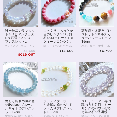
唯一無二のラフカッ
こっくり、あったか
惑星輝く太陽系ブレ
ト✨リビアングラス
色のピンク✨バラ輝
スレット✨マルチカ
×宝石質アメジスト
石5Aロードナイト×
ラーパワーストーン
ブレスレット
クイーンコンクシェ
16cm
16.5cm
ルブレスレット
※リビアングラス、アメジスト共に、再入荷が未定の玉で数量が限られます。 また昨今、クラッククォーツオーラは欠品することが多く 再販の予定は在庫状況によります※ 2つと同じ形のないラフのリビアングラスに、 透明度抜群の宝石質アメジスト。 そして昨今品薄の続く、クラッククォーツオーラがパールのように輝く 強いオーラのブレスレットです。 リビアングラスは出会う人を選ぶといわれる石。 持ち主さまには必ず、リビアングラスとの強いご縁があるそうです。 ラフにカットされたリビアングラスは透明度も高く、 特徴的な気泡も入っています。 同じ形のないリビアングラスとの出会いをぜひ楽しんでください。 またリビアングラスの両脇を飾る宝石質のアメジストは 美しく細かなカットが施され、光を拡散する良品です。 クラッククォーツオーラは、クラッククォーツに金属を蒸着して作るスピリチュアルストーンです。 水晶への蒸着を行うレインボーオーラと違い、 中に細かなクラックが入っており、全体として白色が目立ちパールのような輝きが出ますが 透明度もあるため、光が拡散し大変美しい1本です。 ◆レイキヒーリング浄化、石言葉付ラッピングの上、送料無料でお届け致します。※石言葉は、お届けする石に関連する言葉のなかから占い師が選択した1つを、メッセージリボンにしてお届けします。※レイキヒーリング不要の方はご購入時コメント欄でお知らせくださいませ。 ◆特記のあるものを除き、全て天然に産出したパワーストーンを使用致しております。珠によって個別の色合い差、地中にて生じるクラック（ヒビ）、微少なインクルージョン（内包物）等が見られることがございますので、予めご承知置きくださいませ。再販品につきましては、お写真とは別の珠であっても同グレード、同様の色合いでご用意させていただきます。お届け致しますものは全て、当社基準をクリアした商品です。微少な色合いの違い、クラック、インクルージョンによる返品、交換はできかねますが、商品写真にない大きなもの等、気に掛かる場合はまず一度ご連絡ください。お客様撮影によるお写真を拝見させていただき、返送料のみお客様ご負担にて、交換を承ります。 ◆できるだけ現物に近いお色での撮影を心がけておりますが、モニター彩度等によって多少、色の相違が出る場合があります。ご容赦くださいませ。 ◆石数・デザイン調整によりサイズオーダーも可能ですので、お気軽にご連絡ください。（オーダーや、サイズ等ご確認事項のある場合は、購入手続き前にご連絡くださいませ。連絡先は、BASE内お問い合わせボタンや、Twitter @siosaido をご利用ください。） ヒーラーおすすめ 店舗使用：2467
ほっくりとあたたかな色あいの、ロードナイト8mm珠のブレスレットです。 最高級、5Aクラスのロードナイトは、別名を「バラ輝石」と言います。 お写真のとおり内包物が少なく、美しく濃いピンクが特徴的。 ところどころグレーみはかかるものの目立ちません。 色あいが上品でおすすめの一品です。 ピンクの薔薇はクイーンコンクシェルのカービング。 径11mm前後、厚みは5mmほどの両面カービングです。 貴重なカリブ海の恵みを丁寧なカービングで仕上げた薔薇は 柔らかなピンク色で見る人をきっと癒してくれます。 クイーンコンクシェルは非常に貴重な素材ですが そのなかでも美しいカービングは手に入ることが少なく こちらの商品も、数はあるだけの限定となります。 寒くなる季節には、あたたかみを感じる色が欲しくなるもの。 ロードナイトの温度でほっとしてみませんか？ ◆レイキヒーリング浄化、石言葉付ラッピングの上、送料無料でお届け致します。※石言葉は、お届けする石に関連する言葉のなかから占い師が選択した1つを、メッセージリボンにしてお届けします。※レイキヒーリング不要の方はご購入時コメント欄でお知らせくださいませ。 ◆特記のあるものを除き、全て天然に産出したパワーストーンを使用致しております。珠によって個別の色合い差、地中にて生じるクラック（ヒビ）、微少なインクルージョン（内包物）等が見られることがございますので、予めご承知置きくださいませ。再販品につきましては、お写真とは別の珠であっても同グレード、同様の色合いでご用意させていただきます。お届け致しますものは全て、当社基準をクリアした商品です。微少な色合いの違い、クラック、インクルージョンによる返品、交換はできかねますが、商品写真にない大きなもの等、気に掛かる場合はまず一度ご連絡ください。お客様撮影によるお写真を拝見させていただき、返送料のみお客様ご負担にて、交換を承ります。 ◆できるだけ現物に近いお色での撮影を心がけておりますが、モニター彩度等によって多少、色の相違が出る場合があります。ご容赦くださいませ。 ◆石数・デザイン調整によりサイズオーダーも可能ですので、お気軽にご連絡ください。（オーダーや、サイズ等ご確認事項のある場合は、購入手続き前にご連絡くださいませ。連絡先は、BASE内お問い合わせボタンや、Twitter @siosaido をご利用ください。） 店舗使用：2465 ・ヒーラーおすすめ
水星、金星、地球、火星、木星 土星、天王星、海王星、冥王星。 9つの「太陽系の惑星」から力をいただくべく、 9つの石を並べたパワーストーンブレスレット。 腕の回りで輝く深淵の宇宙に きっと見る人すべてが目を奪われてしまうでしょう！ 水星→アクアマリン6mm 金星→ゴールデンオーラ6mm 地球→ラリマー7mm 火星→インカローズ8mm 木星→ゴールデンタイガーアイ12mm 土星→タイガーアイ10mm ※環はあなたの想像力で補って！ 天王星→シーブルーカルセドニー10mm 海王星→アマゾナイトシリカ（アイスアマゾナイト）7ｍｍ 冥王星→ネオンブルーアパタイト6mm 8mmのブラックオニキスに、 14kgfのゴールデンスターダストボールを添えて。 あなたのための宇宙を手に入れ、 味方につけてくださいね。 ◆レイキヒーリング浄化、ラッピングの上、送料無料でお届け致します。 ◆特記のあるものを除き、全て天然に産出したパワーストーンを使用致しております。珠によって個別の色合い差、地中にて生じるクラック（ヒビ）、微少なインクルージョン（内包物）等が見られることがございますので、予めご承知置きくださいませ。再販品につきましては、お写真とは別の珠であっても同グレード、同様の色合いでご用意させていただきます。お届け致しますものは全て、当社基準をクリアした商品です。微少な色合いの違い、クラック、インクルージョンによる返品、交換はできかねますが、商品写真にない大きなもの等、気に掛かる場合はまず一度ご連絡ください。お客様撮影によるお写真を拝見させていただき、返送料のみお客様ご負担にて、交換を承ります。 ◆石数・デザイン調整によりサイズオーダーも可能ですので、お気軽にご連絡ください。（オーダーや、サイズ等ご確認事項のある場合は、購入手続き前にご連絡くださいませ。連絡先は、BASE内お問い合わせボタンや、Twitter @siosaido をご利用ください。） ◆使われている金属パーツは、14kgf製ですがアレルギーの可能性がゼロとは断言できません。過去に同素材でアレルギーになったことのある場合など、ストーンにご変更可能ですので、お気軽にご連絡下さいませ。 店舗使用：2462 ヒーラーおすすめ
17cm
¥8,600
¥13,500
¥6,700
SOLD OUT
癒しと調和の風の色
ポジティブサポート
スピリチュアル専門
✨5Aclassブルーカ
と金運の輪✨ペリド
職の方も注目！ヒー
ルサイトのブレスレ
ット入りブレスレッ
リングのパワー宿る
ット17cm
ト15.5cm
奇跡の石✨透明感抜
群4Aclassスコロラ
空間を駆け抜ける風を思わせるブルーは、 透き通った深い癒しの色をしています。 カルサイトは石自体が柔らかく、ビーズ加工される綺麗なものが少ない石です。 今回は、内包物が少なく、透き通った美しい 5Aクラスの珍しいブルーカルサイトをブレスレットにしました。 石のなかでも色が均一ではなく、 半透明のブルーと、透明度の高い水色が層になっているさまは 通り過ぎる風の柔軟性を思わせてくれます。 風の時代をふんわりと過ごしたい、 そんな優しいお色のブレスレット。 ちょっと珍しい石を選びたい方にもおすすめです。 ※当商品は2024年10月、 モンゴル産→アルゼンチン産の石へと 仕様を変更しております ◆レイキヒーリング浄化、石言葉付ラッピングの上、送料無料でお届け致します。※石言葉は、お届けする石に関連する言葉のなかから占い師が選択した1つを、メッセージリボンにしてお届けします。※レイキヒーリング不要の方はご購入時コメント欄でお知らせくださいませ。 ◆特記のあるものを除き、全て天然に産出したパワーストーンを使用致しております。珠によって個別の色合い差、地中にて生じるクラック（ヒビ）、微少なインクルージョン（内包物）等が見られることがございますので、予めご承知置きくださいませ。再販品につきましては、お写真とは別の珠であっても同グレード、同様の色合いでご用意させていただきます。お届け致しますものは全て、当社基準をクリアした商品です。微少な色合いの違い、クラック、インクルージョンによる返品、交換はできかねますが、商品写真にない大きなもの等、気に掛かる場合はまず一度ご連絡ください。お客様撮影によるお写真を拝見させていただき、返送料のみお客様ご負担にて、交換を承ります。 ◆できるだけ現物に近いお色での撮影を心がけておりますが、モニター彩度等によって多少、色の相違が出る場合があります。ご容赦くださいませ。 ◆石数・デザイン調整によりサイズオーダーも可能ですので、お気軽にご連絡ください。（オーダーや、サイズ等ご確認事項のある場合は、購入手続き前にご連絡くださいませ。連絡先は、BASE内お問い合わせボタンや、Twitter @siosaido をご利用ください。） 店舗使用：2426 ヒーラーおすすめ
気持ちをポジティブに向けてくれる組み合わせ。 8月の誕生石、ペリドットと 金運サポートで有名なタイチンルチルクォーツの パワーストーンブレスレットです。 細身のブレスレットですので、2本目の重ねづけ用としても また1本のみの着用でも 非常にエレガントに身に付けていただけます。 ペリドットは太陽の石とも呼ばれます。 エジプトでは、太陽の欠片や 太陽の力を受けるものと考えられていたようです。 エジプトの神は太陽神ですから まさに、神の奇跡を起こす石というわけ。 また、エジプトの頃から 夫婦関係に奇跡を起こす、とも伝えられていました。 現在は、ネガティブなオーラをポジティブなものへと 転換してくれる等とも言われますが、 実はペリドットには陰、すなわち月の神秘性も見いだされており 陰陽バランスの取れた石と言えます。 4Aや5Aクラスはほぼ宝石としての取り扱いとなり、 透明感があれば高額になることが多いペリドット。 今回使用のグレードは3A、光の透過もよく、 サイズ6mmの珠となっております。 微少に黒の内包物がありますが お写真にも写っておりますので事前にご確認くださいませ。 タイチンルチルクォーツは5mm珠と小粒の5Aグレード、 クリスタルは128面カットを施した6mm5Aグレードです。 ◆レイキヒーリング浄化、石言葉付ラッピングの上、送料無料でお届け致します。※石言葉は、お届けする石に関連する言葉のなかから占い師が選択した1つを、メッセージリボンにしてお届けします。※レイキヒーリング不要の方はご購入時コメント欄でお知らせくださいませ。 ◆特記のあるものを除き、全て天然に産出したパワーストーンを使用致しております。珠によって個別の色合い差、地中にて生じるクラック（ヒビ）、微少なインクルージョン（内包物）等が見られることがございますので、予めご承知置きくださいませ。再販品につきましては、お写真とは別の珠であっても同グレード、同様の色合いでご用意させていただきます。お届け致しますものは全て、当社基準をクリアした商品です。微少な色合いの違い、クラック、インクルージョンによる返品、交換はできかねますが、商品写真にない大きなもの等、気に掛かる場合はまず一度ご連絡ください。お客様撮影によるお写真を拝見させていただき、返送料のみお客様ご負担にて、交換を承ります。 ◆できるだけ現物に近いお色での撮影を心がけておりますが、モニター彩度等によって多少、色の相違が出る場合があります。ご容赦くださいませ。 ◆石数・デザイン調整によりサイズオーダーも可能ですので、お気軽にご連絡ください。（オーダーや、サイズ等ご確認事項のある場合は、購入手続き前にご連絡くださいませ。連絡先は、BASE内お問い合わせボタンや、Twitter @siosaido をご利用ください。） 店舗使用：2461
稀少石のなかでも知名度がほどよく低い スコロライトのブレスレットです。 品質の良い4Aクラスの10mm珠を用い すっきりと、かつ存在感のある1本に仕上げています。 スコロライトは、アメジストから生成される 人の手が加わった石です。 しかし、「スコロライトを作ろう」としても 実際にきれいなスコロライトに「なる」ことは 少ないのだそうです。 処理中に割れる、色が出ない といったことが多いため、 きれいなスコロライトは「奇跡の石」と呼ばれることもあります。 通常のアメジストとは違った ミルキーのかった薄いラベンダー色は、 見る人を何ともいえない、切ない、温かな気持ちにさせてくれます。 アメジストも癒しのパワーが強い石ですが スコロライトならではの色あいの優しさと 希少性が加わることで、 ヒーリングの力はさらに強いものとなるのです。 高品質のスコロライトは ヒーラーさん、占い師さんのお守りアイテムにもおすすめ。 スピリチュアル的に負荷の強いお仕事をされていても しっかりとお守りしてくれることでしょう。 そんな稀少なスコロライトですが 10mmの珠になると出回る数はさらに減ります。 天然石業界全体をみても数の限られる 参考上代40,000円upの高品質クラスです。 ぜひこの機会にお手にとってみてくださいね。 ◆レイキヒーリング浄化、石言葉付ラッピングの上、送料無料でお届け致します。※石言葉は、お届けする石に関連する言葉のなかから占い師が選択した1つを、メッセージリボンにしてお届けします。※レイキヒーリング不要の方はご購入時コメント欄でお知らせくださいませ。 ◆特記のあるものを除き、全て天然に産出したパワーストーンを使用致しております。珠によって個別の色合い差、地中にて生じるクラック（ヒビ）、微少なインクルージョン（内包物）等が見られることがございますので、予めご承知置きくださいませ。スコロライトはクラックの多い天然石です。4Aクラスでも大きなクラックがいくつか見られますので、あらかじめご了承くださいませ。 再販品につきましては、お写真とは別の珠であっても同グレード、同様の色合いでご用意させていただきます。お届け致しますものは全て、当社基準をクリアした商品です。微少な色合いの違い、クラック、インクルージョンによる返品、交換はできかねますが、商品写真にない大きなもの等、気に掛かる場合はまず一度ご連絡ください。お客様撮影によるお写真を拝見させていただき、返送料のみお客様ご負担にて、交換を承ります。 ◆できるだけ現物に近いお色での撮影を心がけておりますが、モニター彩度等によって多少、色の相違が出る場合があります。ご容赦くださいませ。 ◆石数・デザイン調整によりサイズオーダーも可能ですので、お気軽にご連絡ください。石の増減に伴い加算、値引きが発生することがございます。オーダーや、サイズ等ご確認事項のある場合は、購入手続き前にご連絡くださいませ。連絡先は、BASE内お問い合わせボタンや、Twitter @siosaido をご利用ください。 ヒーラーおすすめ 店舗使用：2460