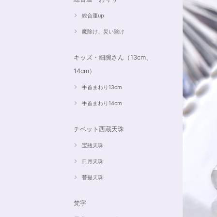
総合運up
魔除け、災い除け
キッズ・細腕さん（13cm、
14cm）
手首まわり13cm
手首まわり14cm
チベット西蔵天珠
宝瓶天珠
日月天珠
菩提天珠
梵字