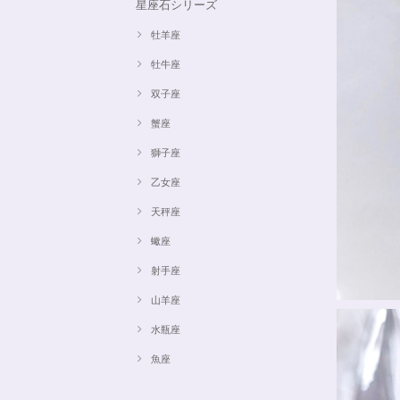
星座石シリーズ
牡羊座
牡牛座
双子座
蟹座
獅子座
乙女座
天秤座
蠍座
射手座
山羊座
水瓶座
魚座