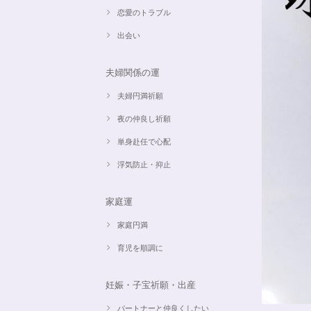
恋愛のトラブル
出会い
夫婦関係の運
夫婦円満祈願
夜の仲良し祈願
単身赴任で心配
浮気防止・抑止
家庭運
家庭円満
育児を順調に
妊娠・子宝祈願・出産
パートナーと仲良くしたい