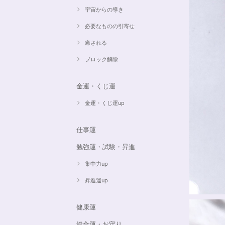
宇宙からの導き
必要なものの引寄せ
癒される
ブロック解除
金運・くじ運
金運・くじ運up
仕事運
勉強運・試験・昇進
集中力up
昇進運up
健康運
総合運・お守り