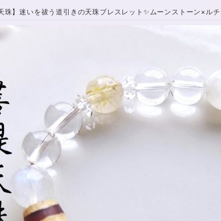
天珠】迷いを祓う道引きの天珠ブレスレット✨ムーンストーン×ルチルク