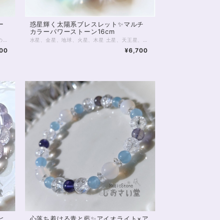
ー
惑星輝く太陽系ブレスレット✨マルチ
カラーパワーストーン16cm
鮮やかなブルーグラデーションが美しい 海神のブレスレット。 中央にシーブルーカルセドニー アイスアマゾナイト、アパタイトの 透明感のある組み合わせ。 また対面の1粒ラリマーは 世界三大ヒーリングストーンの1つとも言われています。 気持ちを明るく支え、 深い癒しをもたらしてくれるブレスレット。 シーブルーカルセドニー10mm アイスアマゾナイト7.5mm アパタイト7mm ラリマー7mm 5Aグレード ◆レイキヒーリング浄化、ラッピングの上、送料無料でお届け致します。 ◆特記のあるものを除き、全て天然に産出したパワーストーンを使用致しております。珠によって個別の色合い差、地中にて生じるクラック（ヒビ）、微少なインクルージョン（内包物）等が見られることがございますので、予めご承知置きくださいませ。再販品につきましては、お写真とは別の珠であっても同グレード、同様の色合いでご用意させていただきます。お届け致しますものは全て、当社基準をクリアした商品です。微少な色合いの違い、クラック、インクルージョンによる返品、交換はできかねますが、商品写真にない大きなもの等、気に掛かる場合はまず一度ご連絡ください。お客様撮影によるお写真を拝見させていただき、返送料のみお客様ご負担にて、交換を承ります。 ◆石数・デザイン調整によりサイズオーダーも可能ですので、お気軽にご連絡ください。（オーダーや、サイズ等ご確認事項のある場合は、購入手続き前にご連絡くださいませ。連絡先は、BASE内お問い合わせボタンや、Twitter @siosaido をご利用ください。） 店舗使用：2463
水星、金星、地球、火星、木星 土星、天王星、海王星、冥王星。 9つの「太陽系の惑星」から力をいただくべく、 9つの石を並べたパワーストーンブレスレット。 腕の回りで輝く深淵の宇宙に きっと見る人すべてが目を奪われてしまうでしょう！ 水星→アクアマリン6mm 金星→ゴールデンオーラ6mm 地球→ラリマー7mm 火星→インカローズ8mm 木星→ゴールデンタイガーアイ12mm 土星→タイガーアイ10mm ※環はあなたの想像力で補って！ 天王星→シーブルーカルセドニー10mm 海王星→アマゾナイトシリカ（アイスアマゾナイト）7ｍｍ 冥王星→ネオンブルーアパタイト6mm 8mmのブラックオニキスに、 14kgfのゴールデンスターダストボールを添えて。 あなたのための宇宙を手に入れ、 味方につけてくださいね。 ◆レイキヒーリング浄化、ラッピングの上、送料無料でお届け致します。 ◆特記のあるものを除き、全て天然に産出したパワーストーンを使用致しております。珠によって個別の色合い差、地中にて生じるクラック（ヒビ）、微少なインクルージョン（内包物）等が見られることがございますので、予めご承知置きくださいませ。再販品につきましては、お写真とは別の珠であっても同グレード、同様の色合いでご用意させていただきます。お届け致しますものは全て、当社基準をクリアした商品です。微少な色合いの違い、クラック、インクルージョンによる返品、交換はできかねますが、商品写真にない大きなもの等、気に掛かる場合はまず一度ご連絡ください。お客様撮影によるお写真を拝見させていただき、返送料のみお客様ご負担にて、交換を承ります。 ◆石数・デザイン調整によりサイズオーダーも可能ですので、お気軽にご連絡ください。（オーダーや、サイズ等ご確認事項のある場合は、購入手続き前にご連絡くださいませ。連絡先は、BASE内お問い合わせボタンや、Twitter @siosaido をご利用ください。） ◆使われている金属パーツは、14kgf製ですがアレルギーの可能性がゼロとは断言できません。過去に同素材でアレルギーになったことのある場合など、ストーンにご変更可能ですので、お気軽にご連絡下さいませ。 店舗使用：2462 ヒーラーおすすめ
00
¥6,700
ヒ
心落ち着ける青と藍✨アイオライト×ア