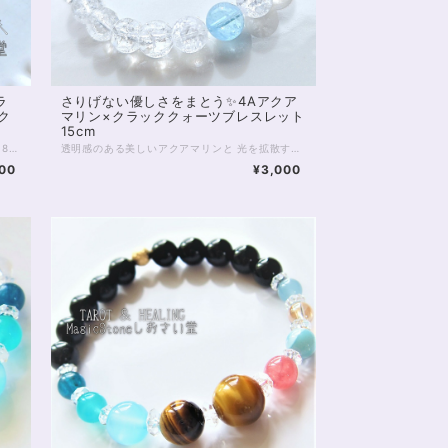
ラ
さりげない優しさをまとう✨4Aアクア
ク
マリン×クラッククォーツブレスレット
15cm
ほっくりとあたたかな色あいの、ロードナイト8mm珠のブレスレットです。 最高級、5Aクラスのロードナイトは、別名を「バラ輝石」と言います。 お写真のとおり内包物が少なく、美しく濃いピンクが特徴的。 ところどころグレーみはかかるものの目立ちません。 色あいが上品でおすすめの一品です。 ピンクの薔薇はクイーンコンクシェルのカービング。 径11mm前後、厚みは5mmほどの両面カービングです。 貴重なカリブ海の恵みを丁寧なカービングで仕上げた薔薇は 柔らかなピンク色で見る人をきっと癒してくれます。 クイーンコンクシェルは非常に貴重な素材ですが そのなかでも美しいカービングは手に入ることが少なく こちらの商品も、数はあるだけの限定となります。 寒くなる季節には、あたたかみを感じる色が欲しくなるもの。 ロードナイトの温度でほっとしてみませんか？ ◆レイキヒーリング浄化、石言葉付ラッピングの上、送料無料でお届け致します。※石言葉は、お届けする石に関連する言葉のなかから占い師が選択した1つを、メッセージリボンにしてお届けします。※レイキヒーリング不要の方はご購入時コメント欄でお知らせくださいませ。 ◆特記のあるものを除き、全て天然に産出したパワーストーンを使用致しております。珠によって個別の色合い差、地中にて生じるクラック（ヒビ）、微少なインクルージョン（内包物）等が見られることがございますので、予めご承知置きくださいませ。再販品につきましては、お写真とは別の珠であっても同グレード、同様の色合いでご用意させていただきます。お届け致しますものは全て、当社基準をクリアした商品です。微少な色合いの違い、クラック、インクルージョンによる返品、交換はできかねますが、商品写真にない大きなもの等、気に掛かる場合はまず一度ご連絡ください。お客様撮影によるお写真を拝見させていただき、返送料のみお客様ご負担にて、交換を承ります。 ◆できるだけ現物に近いお色での撮影を心がけておりますが、モニター彩度等によって多少、色の相違が出る場合があります。ご容赦くださいませ。 ◆石数・デザイン調整によりサイズオーダーも可能ですので、お気軽にご連絡ください。（オーダーや、サイズ等ご確認事項のある場合は、購入手続き前にご連絡くださいませ。連絡先は、BASE内お問い合わせボタンや、Twitter @siosaido をご利用ください。） 店舗使用：2465 ・ヒーラーおすすめ
透明感のある美しいアクアマリンと 光を拡散するクラッククォーツの パワーストーンブレスレット。 光加減により、クラッククォーツの中に 虹が見られることもあり また、1粒アクアマリンが 真夏にも涼しげな印象です。 アクアマリンは愛情とコミュニケーションの石 結婚の守り石とも言われています。 またブルーはダイエットを促進し 精神に癒しと落ち着きをもたらし 集中力、勉強運を上げるとも。 ◆レイキヒーリング浄化、石言葉付ラッピングの上、送料無料でお届け致します。※石言葉は、お届けする石に関連する言葉のなかから占い師が選択した1つを、メッセージリボンにしてお届けします。※レイキヒーリング不要の方はご購入時コメント欄でお知らせくださいませ。 ◆特記のあるものを除き、全て天然に産出したパワーストーンを使用致しております。珠によって個別の色合い差、地中にて生じるクラック（ヒビ）、微少なインクルージョン（内包物）等が見られることがございますので、予めご承知置きくださいませ。再販品につきましては、お写真とは別の珠であっても同グレード、同様の色合いでご用意させていただきます。お届け致しますものは全て、当社基準をクリアした商品です。微少な色合いの違い、クラック、インクルージョンによる返品、交換はできかねますが、商品写真にない大きなもの等、気に掛かる場合はまず一度ご連絡ください。お客様撮影によるお写真を拝見させていただき、返送料のみお客様ご負担にて、交換を承ります。 ◆できるだけ現物に近いお色での撮影を心がけておりますが、モニター彩度等によって多少、色の相違が出る場合があります。ご容赦くださいませ。 ◆石数・デザイン調整によりサイズオーダーも可能ですので、お気軽にご連絡ください。（オーダーや、サイズ等ご確認事項のある場合は、購入手続き前にご連絡くださいませ。連絡先は、BASE内お問い合わせボタンや、Twitter @siosaido をご利用ください。） 店舗使用：2464
500
¥3,000