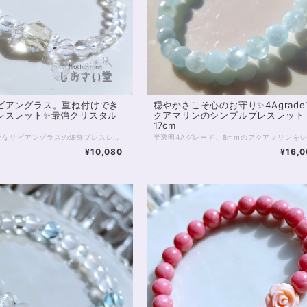
ビアングラス。重ね付けでき
穏やかさこそ心のお守り✨4Agrade
レスレット✨最強クリスタル
クアマリンのシンプルブレスレット
17cm
ロマンチックなリビアングラスの細身ブレスレットです。 リビアングラスは幅10mm大粒のラフカット。不規則な断面がきらきらと光に輝きます。 リビアの砂漠で発見されるこの、ガラス質の石は、約2900万年前に隕石の衝突や爆発の影響でできたと考えられています。 太古の昔を感じさせる1粒は、スピリチュアル面でも珍重される石。 意識を宇宙へとつなぎ、創造力や直感を高めるといわれています。 中央の大きな1石のほか、水晶の間に5mm珠リビアングラスが5珠、間を空けて並びます。 また、水晶は6mmの128面カット。 水晶ならではの透明感にカットが加わることで、手首まわりから光を美しく反射する珠です。 主に6mmの珠で構成されている淡色のブレスレットになるため、他のブレスレットと合わせて重ねづけにもおすすめ！ ◆レイキヒーリング浄化、石言葉付ラッピングの上、送料無料でお届け致します。※石言葉は、お届けする石に関連する言葉のなかから占い師が選択した1つを、メッセージリボンにしてお届けします。※レイキヒーリング不要の方はご購入時コメント欄でお知らせくださいませ。 ◆特記のあるものを除き、全て天然に産出したパワーストーンを使用致しております。珠によって個別の色合い差、地中にて生じるクラック（ヒビ）、微少なインクルージョン（内包物）等が見られることがございますので、予めご承知置きくださいませ。再販品につきましては、お写真とは別の珠であっても同グレード、同様の色合いでご用意させていただきます。お届け致しますものは全て、当社基準をクリアした商品です。微少な色合いの違い、クラック、インクルージョンによる返品、交換はできかねますが、商品写真にない大きなもの等、気に掛かる場合はまず一度ご連絡ください。お客様撮影によるお写真を拝見させていただき、返送料のみお客様ご負担にて、交換を承ります。 ◆できるだけ現物に近いお色での撮影を心がけておりますが、モニター彩度等によって多少、色の相違が出る場合があります。ご容赦くださいませ。 ◆石数・デザイン調整によりサイズオーダーも可能ですので、お気軽にご連絡ください。（オーダーや、サイズ等ご確認事項のある場合は、購入手続き前にご連絡くださいませ。連絡先は、BASE内お問い合わせボタンや、Twitter @siosaido をご利用ください。） 店舗使用：2503
¥10,080
¥16,