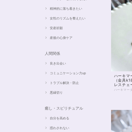
精神的に落ち着きたい
女性のリズムを整えたい
安産祈願
産後の心身ケア
人間関係
良き出会い
コミュニケーション力up
ハーキマ
（金具k
トラブル解決・防止
レスチェー
悪縁切り
癒し・スピリチュアル
自分を高める
惑わされない