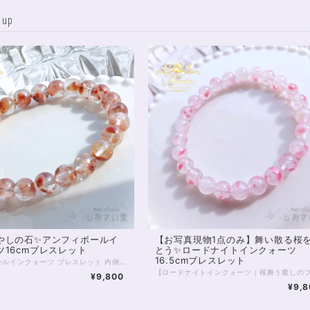
up
やしの石✨アンフィボールイ
【お写真現物1点のみ】舞い散る桜
ツ16cmブレスレット
とう✨ロードナイトインクォーツ
16.5cmブレスレット
アンフィボールインクォーツ ブレスレット 内側にそっと灯るような、赤い景色。 ひと粒ひと粒に浮かぶインクルージョンが、まるで“内なる想い”を映し出すような一本です。 アンフィボールインクォーツは、 自分の奥にある感情や本音にやさしく気づかせ、 「本当はどうしたいのか」を静かに整えていく石。 外側の出来事に振り回されるのではなく、 自分の中心に戻ること。 そこから選び直すこと。 そんな“流れの再調整”をしたいときに、 そっと寄り添ってくれます。 今回のブレスレットは、 透明感のある水晶の中に、赤〜オレンジの内包物がやわらかく広がる美しい個体を厳選。 派手さではなく、 じんわりと心に残るような存在感。 日常の中でふと目に入るたびに、 「整える」という感覚を思い出させてくれるでしょう。 ⸻ 【サイズ】 珠サイズ：約7.5〜8mm 内周：約16cm 【価格】 9,800円（税込） ※1点もの／再入荷未定 ⸻ こんな方におすすめ ・気持ちを整理したい ・自分の本音を大切にしたい ・流れを整えて前に進みたい ・感情に振り回されやすいと感じる ⸻ 石は願いを叶えるためのものではなく、 あなた自身を整えるための“道具”。 このブレスレットが、 あなたの心と流れをやさしく整えるきっかけとなりますように。 — Maria Tuning Stone — ◆レイキヒーリング浄化、石言葉付ラッピングの上、送料無料でお届け致します。※石言葉は、お届けする石に関連する言葉のなかから占い師が選択した1つを、メッセージリボンにしてお届けします。※レイキヒーリング不要の方はご購入時コメント欄でお知らせくださいませ。 ◆特記のあるものを除き、全て天然に産出したパワーストーンを使用致しております。珠によって個別の色合い差、地中にて生じるクラック（ヒビ）、インクルージョン（内包物）による凹み等が見られることがございますので、予めご承知置きくださいませ。お届け致しますものは全て、当社基準をクリアした商品です。微少な色合いの違い、クラック、インクルージョンによる返品、交換はできかねますが、商品写真にない大きなもの等、気に掛かる場合はまず一度ご連絡ください。お客様撮影によるお写真を拝見させていただき、返送料のみお客様ご負担にて、返品を承ります。 ◆できるだけ現物に近いお色での撮影を心がけておりますが、モニター彩度、直射日光の有無によって多少、色の相違が出る場合があります。ご容赦くださいませ。 ◆石数・デザイン調整によりサイズオーダーも可能ですので、お気軽にご連絡ください。（オーダーや、サイズ等ご確認事項のある場合は、購入手続き前にご連絡くださいませ。連絡先は、BASE内お問い合わせボタンや、Twitter @siosaido をご利用ください。） ◆こちらの商品は拡大オーダーに珠入荷のためのお時間をいただくことがございます。 店舗使用：2602 ヒーラーおすすめ
¥9,800
¥9,8