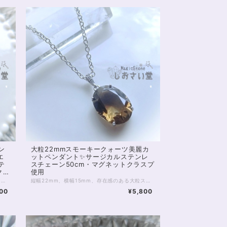
ン
大粒22mmスモーキークォーツ美麗カ
エ
ットペンダント✨サージカルステンレ
テ
スチェーン50cm・マグネットクラスプ
クラ
使用
深いインディゴブルーの光が静かに胸元で輝く、インディゴブルーカイヤナイトのペンダント。夜明け前の空を閉じ込めたようなこの石は、心の奥にある真実と再びつながるためのサポートをしてくれるといわれています。 カイヤナイトは「心を整え、真の道へ導く石」。 思考や感情の乱れを静め、迷いを手放し、自分らしさを取り戻す助けとなります。 スピリチュアルの世界では“魂の羅針盤”とも呼ばれ、直感を高め、あなたの中に眠る答えを見つける力を与えてくれるでしょう。 また、この石は他者との不要なエネルギーコードを断ち切る力を持つとされ、過去のしがらみや依存から自由になるサポートをしてくれます。 人間関係や感情の整理をしたいとき、前へ進む勇気を与えてくれるお守りのような存在です。 透明感のある深いブルーは、光の角度によってグラデーションのように表情を変えます。 静かな中にも確かな力を感じる、唯一無二の輝きです。 直感やインスピレーションを大切にしたい方、冷静な判断力を取り戻したい方にもおすすめです。 石言葉は「真理」「浄化」「直感」「自己の確立」「霊的成長」。あなたの心に寄り添いながら、静かに道を照らしてくれるようなペンダントです。 石サイズ：縦約13mm、横約9mm マグネットクラスプ仕様。首の後ろで金具を開いてつなげる手間がありません。 金属部分はサージカルステンレスを使用した金属アレルギー対応商品です。 ※完全に金属アレルギーが起こらないわけではありません。サージカルステンレスへのアレルギー反応有無をご確認ください。 ◆レイキヒーリング浄化、石言葉付ラッピングの上、送料無料でお届け致します。※石言葉は、お届けする石に関連する言葉のなかから占い師が選択した1つを、メッセージリボンにしてお届けします。※レイキヒーリング不要の方はご購入時コメント欄でお知らせくださいませ。 ◆特記のあるものを除き、全て天然に産出したパワーストーンを使用致しております。珠によって個別の色合い差、地中にて生じるクラック（ヒビ）、微少なインクルージョン（内包物）等が見られることがございますので、予めご承知置きくださいませ。微少な色合いの違い、クラック、インクルージョンによる返品、交換はできかねますが、商品写真にない大きなもの等、気に掛かる場合はまず一度ご連絡ください。お客様撮影によるお写真を拝見させていただき、返送料のみお客様ご負担にて、交換を承ります。 ◆できるだけ現物に近いお色での撮影を心がけておりますが、モニター彩度等によって多少、色の相違が出る場合があります。ご容赦くださいませ。
縦幅22mm、横幅15mm、存在感のある大粒スモーキークォーツのペンダントです。 光に透かすとお写真2枚目のような天然のグラデーションが見えるハイグレード。 光の角度によってはスモーキーならではの深いブラウンを楽しめます。 スモーキークォーツは、水晶類のなかでも「魔除け」の力に優れた石の1つです。 もともと、水晶の類には災い除けや浄化といった意味がありますが スモーキークォーツはとりわけ、持ち主様にとって不要なものを遮る、守りの力に長けています。 今、身の回りにある、好ましくないものを遠ざけたい方。 行く先の障害に対策をしたい方などにおすすめです。 チェーンはサージカルステンレス。 大きめのトップに合わせ、華奢になりすぎない、しっかりしたものを選びました。 50cmのロングタイプで、胸前にトップのくるバランスの良い長さ。 マグネットクラスプ仕様で、首の後ろで金具を開いてつなげる手間がありません。 ※完全に金属アレルギーが起こらないわけではありません。特にこちらの商品はペンダントトップ部分の金属がアレルギー対応ではないため、直接身に付ける場合はご注意ください。 ◆レイキヒーリング浄化、石言葉付ラッピングの上、送料無料でお届け致します。※石言葉は、お届けする石に関連する言葉のなかから占い師が選択した1つを、メッセージリボンにしてお届けします。※レイキヒーリング不要の方はご購入時コメント欄でお知らせくださいませ。 ◆特記のあるものを除き、全て天然に産出したパワーストーンを使用致しております。珠によって個別の色合い差、地中にて生じるクラック（ヒビ）、微少なインクルージョン（内包物）等が見られることがございますので、予めご承知置きくださいませ。再販品につきましては、お写真とは別の珠であっても同グレード、同様の色合いでご用意させていただきます。お届け致しますものは全て、当社基準をクリアした商品です。微少な色合いの違い、クラック、インクルージョンによる返品、交換はできかねますが、商品写真にない大きなもの等、気に掛かる場合はまず一度ご連絡ください。お客様撮影によるお写真を拝見させていただき、返送料のみお客様ご負担にて、交換を承ります。 ◆できるだけ現物に近いお色での撮影を心がけておりますが、モニター彩度等によって多少、色の相違が出る場合があります。ご容赦くださいませ。
00
¥5,800