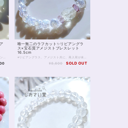
ア
唯一無二のラフカット✨リビアングラ
ス×宝石質アメジストブレスレット
16.5cm
半透明4Aグレード、8mmのアクアマリンをシンプルに連ねた、爽やかな海のようなパワーストーンブレスレットです。 そもそもアクアマリンは、海の水を思わせる色から名付けられました。 石のもつオーラは癒しに満ち、かつ理性を見失うことなく知的で、 アクアマリンはやがてコミュニケーションの石、 また結婚のお守り石とも呼ばれるようになりました。 恋愛に限らず、心を通わせたい人との橋渡しをしてくれるのが アクアマリン最大の特徴であるともいえます。 アクアマリンのなかでも4Aは、透明な部分と不透明な部分が混在するクラスです。 アクアマリンにありがちな黒色の内包物も、ゼロではありませんが、肉眼で見て気になるほど大きなものはありません。 内包物に関しては、高性能カメラのほうが肉眼よりもよく映し出すことに長けていますので、画像をご確認いただくと良いでしょう。 お写真は太陽光下での撮影ですが、電灯下でも美しい水色を見せてくれるグレードです。 天使の石とも呼ばれるアクアマリンをぜひお楽しみください。 ヒーラーおすすめ 店舗使用：2501
※リビアングラス、アメジスト共に、再入荷が未定の玉で数量が限られます。 また昨今、クラッククォーツオーラは欠品することが多く 再販の予定は在庫状況によります※ 2つと同じ形のないラフのリビアングラスに、 透明度抜群の宝石質アメジスト。 そして昨今品薄の続く、クラッククォーツオーラがパールのように輝く 強いオーラのブレスレットです。 リビアングラスは出会う人を選ぶといわれる石。 持ち主さまには必ず、リビアングラスとの強いご縁があるそうです。 ラフにカットされたリビアングラスは透明度も高く、 特徴的な気泡も入っています。 同じ形のないリビアングラスとの出会いをぜひ楽しんでください。 またリビアングラスの両脇を飾る宝石質のアメジストは 美しく細かなカットが施され、光を拡散する良品です。 クラッククォーツオーラは、クラッククォーツに金属を蒸着して作るスピリチュアルストーンです。 水晶への蒸着を行うレインボーオーラと違い、 中に細かなクラックが入っており、全体として白色が目立ちパールのような輝きが出ますが 透明度もあるため、光が拡散し大変美しい1本です。 ◆レイキヒーリング浄化、石言葉付ラッピングの上、送料無料でお届け致します。※石言葉は、お届けする石に関連する言葉のなかから占い師が選択した1つを、メッセージリボンにしてお届けします。※レイキヒーリング不要の方はご購入時コメント欄でお知らせくださいませ。 ◆特記のあるものを除き、全て天然に産出したパワーストーンを使用致しております。珠によって個別の色合い差、地中にて生じるクラック（ヒビ）、微少なインクルージョン（内包物）等が見られることがございますので、予めご承知置きくださいませ。再販品につきましては、お写真とは別の珠であっても同グレード、同様の色合いでご用意させていただきます。お届け致しますものは全て、当社基準をクリアした商品です。微少な色合いの違い、クラック、インクルージョンによる返品、交換はできかねますが、商品写真にない大きなもの等、気に掛かる場合はまず一度ご連絡ください。お客様撮影によるお写真を拝見させていただき、返送料のみお客様ご負担にて、交換を承ります。 ◆できるだけ現物に近いお色での撮影を心がけておりますが、モニター彩度等によって多少、色の相違が出る場合があります。ご容赦くださいませ。 ◆石数・デザイン調整によりサイズオーダーも可能ですので、お気軽にご連絡ください。（オーダーや、サイズ等ご確認事項のある場合は、購入手続き前にご連絡くださいませ。連絡先は、BASE内お問い合わせボタンや、Twitter @siosaido をご利用ください。） ヒーラーおすすめ 店舗使用：2467
SOLD OUT
000
¥8,600