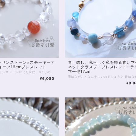
✨サンストーン×スモーキーア
青し碧し。私らしく私を飾る青いマ
ォーツ16cmブレスレット
ネットクラスプ・ブレスレット✨ラ
マー他17cm
5Aクラス サンストーン10ミリ珠に、8ミリのアイリススモーキークォーツ、アイリスクォーツを合わせた、魔除けのブレスレット。 サンストーンは「太陽の石」の名を冠するいくつかの石のうちの1つ。 名前のとおり、太陽のごときオレンジ色、 そして中にはきらきらと内包物の輝く アベンチュれっせんすのみられる5Aクラスの石です。 太陽エネルギーをそのまま自分のものにするかのように、 サンストーンは、持ち主様に 活動の意欲、やる気、エネルギーを与えてくれるといわれています。 モチベーションの維持、目標達成、 といったことを目指す方にはぴったりの石です。 また今回サンストーンに合わせるのは、 透明のアイリスクォーツ、ブラウン色のスモーキーアイリスクォーツです。 いずれもひび入り水晶で、ひび（クラック）の具合によって光を拡散し、 角度によって虹色の輝きが見えるのが特徴です。 水晶は、同居する石たちのパワーを強める働き。 スモーキークォーツは、禍を遠ざける働き。 またアイリス（虹）が入ることによって、場を浄化する働きも強められています。 邪気を祓い、進路を開拓する、お守りのブレスレットです。 ◆レイキヒーリング浄化、石言葉付ラッピングの上、送料無料でお届け致します。※石言葉は、お届けする石に関連する言葉のなかから占い師が選択した1つを、メッセージリボンにしてお届けします。※レイキヒーリング不要の方はご購入時コメント欄でお知らせくださいませ。 ◆特記のあるものを除き、全て天然に産出したパワーストーンを使用致しております。珠によって個別の色合い差、地中にて生じるクラック（ヒビ）、微少なインクルージョン（内包物）等が見られることがございますので、予めご承知置きくださいませ。再販品につきましては、お写真とは別の珠であっても同グレード、同様の色合いでご用意させていただきます。お届け致しますものは全て、当社基準をクリアした商品です。微少な色合いの違い、クラック、インクルージョンによる返品、交換はできかねますが、商品写真にない大きなもの等、気に掛かる場合はまず一度ご連絡ください。お客様撮影によるお写真を拝見させていただき、返送料のみお客様ご負担にて、交換を承ります。 ◆できるだけ現物に近いお色での撮影を心がけておりますが、モニター彩度等によって多少、色の相違が出る場合があります。ご容赦くださいませ。 ◆石数・デザイン調整によりサイズオーダーも可能ですので、お気軽にご連絡ください。（オーダーや、サイズ等ご確認事項のある場合は、購入手続き前にご連絡くださいませ。連絡先は、BASE内お問い合わせボタンや、Twitter @siosaido をご利用ください。） ◆こちらの商品は拡大オーダーに珠入荷のためのお時間をいただくことがございます。 店舗使用：2510
¥6,080
¥9,8