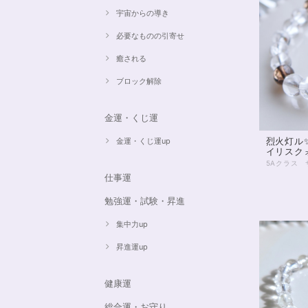
宇宙からの導き
必要なものの引寄せ
癒される
ブロック解除
金運・くじ運
烈火灯ル
金運・くじ運up
イリスク
仕事運
勉強運・試験・昇進
集中力up
昇進運up
健康運
総合運・お守り