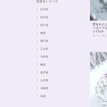
星座石シリーズ
牡羊座
牡牛座
雪をわた
双子座
ーズ×ブ
ト17cm
蟹座
獅子座
乙女座
天秤座
蠍座
射手座
山羊座
水瓶座
魚座