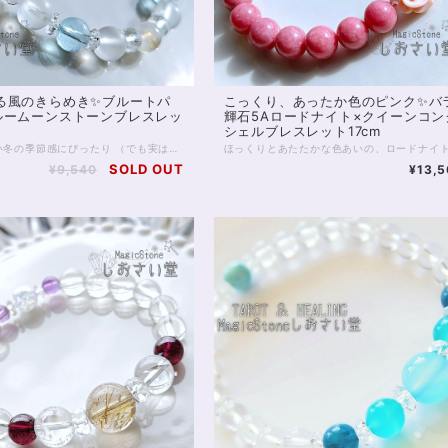
る風のきらめき✨ブルートパ
こっくり、あったか色のピンク✨バ
ルームーンストーンブレスレッ
輝石5Aロードナイト×クイーンコン
シェルブレスレット17cm
きいんと寒い冬の季節感にぴったり （でも実は、涼やかに装いたい夏にもぴったり……） 透明感あふれるブルートパーズ入りのブレスレットです。 ブルートパーズは知性と癒しの石。 光を透過する鮮やかな水色が 見る人をほっとさせてくれます。 スピリチュアル的には、集中力を高め自己成長を助ける、といわれてきた石で 仕事運や勉強運にも適しているでしょう。 今回はブルートパーズに白い石たちを合わせていますが、 このうち4石はブルームーンストーンです。 4枚目お写真にありますとおり、ブルーシラーのきれいに浮くムーンストーンは 夜間にこそ本領を発揮し、 光の具合によって、とらえどころのない青い輝きを魅せてくれます。 ムーンストーン両脇には、 浄化のフロスト水晶を配置しました。 フロスト水晶は、磨き方で透明感を落としたクリスタルですが お写真のとおり光を通しており、透明感を失ったわけではありません。 氷のようなシャリ感を感じさせてくれる石の1つです。 ◆レイキヒーリング浄化、石言葉付ラッピングの上、送料無料でお届け致します。※石言葉は、お届けする石に関連する言葉のなかから占い師が選択した1つを、メッセージリボンにしてお届けします。※レイキヒーリング不要の方はご購入時コメント欄でお知らせくださいませ。 ◆特記のあるものを除き、全て天然に産出したパワーストーンを使用致しております。珠によって個別の色合い差、地中にて生じるクラック（ヒビ）、微少なインクルージョン（内包物）等が見られることがございますので、予めご承知置きくださいませ。再販品につきましては、お写真とは別の珠であっても同グレード、同様の色合いでご用意させていただきます。お届け致しますものは全て、当社基準をクリアした商品です。微少な色合いの違い、クラック、インクルージョンによる返品、交換はできかねますが、商品写真にない大きなもの等、気に掛かる場合はまず一度ご連絡ください。お客様撮影によるお写真を拝見させていただき、返送料のみお客様ご負担にて、交換を承ります。 ◆できるだけ現物に近いお色での撮影を心がけておりますが、モニター彩度等によって多少、色の相違が出る場合があります。ご容赦くださいませ。 ◆石数・デザイン調整によりサイズオーダーも可能ですので、お気軽にご連絡ください。（オーダーや、サイズ等ご確認事項のある場合は、購入手続き前にご連絡くださいませ。連絡先は、BASE内お問い合わせボタンや、Twitter @siosaido をご利用ください。） 店舗使用：2466
SOLD OUT
¥9,540
¥13,