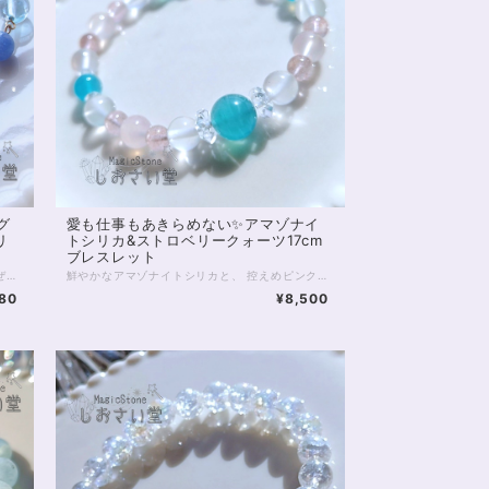
グ
愛も仕事もあきらめない✨アマゾナイ
リ
トシリカ&ストロベリークォーツ17cm
ブレスレット
青はなぜこんなに美しいのでしょう？ 青はなぜこんなに、さまざまなのでしょう。 どの青も捨てがたい……そんなあなたに、 天然石の「青」を集めたマグネットクラスプブレスレットがおすすめです。 1枚目のお写真を参考に、端から青い石をご紹介しましょう。 マグネットクウラスプから左に、 ・シーブルーカルセドニー ・デュモルチェライトインクォーツ ・サファイアブルーアンバー ・ブルーレースアゲート ・ラリマー ・スターローズクォーツ ※これだけ薄ピンク！ ・星型ロンドンブルートパーズ ・ブルーカルセドニー青色 ・タンザナイト ・ブルートパーズ ・ブルーカルサイト ・アクアマリン水色 ・アクアマリン青色 ・ブルーアパタイト ・ラピスラズリ ・ブルーカルセドニー水色 お色味の違う石も含め16種類の石がパレードのように並びます。 青い石がお好きな方なら、時間を忘れて眺め暮らしてしまう…… あっそれはまずいまずい。 これだけの石がそろっていれば もちろんさまざまな良運を引き寄せます。 とりわけ青の色は、自律、自立、そして心の安定といった部分で オールマイティーに支えてくれるでしょう。 そして、こちらのブレスレットは マグネットクラスプを使用しています。 カニカンなどで留めるブレスレットに比べ、一瞬で装着できて便利！ なかなかブレスレットが留まらない、というお悩みはもう不要です。 また金属を使ったブレスレットは、 ゴムのブレスレットが何となくビジネスシーンやオシャレに合わない、とお悩みの方にもおすすめです。 ◆レイキヒーリング浄化、石言葉付ラッピングの上、送料無料でお届け致します。※石言葉は、お届けする石に関連する言葉のなかから占い師が選択した1つを、メッセージリボンにしてお届けします。※レイキヒーリング不要の方はご購入時コメント欄でお知らせくださいませ。 ◆特記のあるものを除き、全て天然に産出したパワーストーンを使用致しております。珠によって個別の色合い差、地中にて生じるクラック（ヒビ）、微少なインクルージョン（内包物）等が見られることがございますので、予めご承知置きくださいませ。再販品につきましては、お写真とは別の珠であっても同グレード、同様の色合いでご用意させていただきます。お届け致しますものは全て、当社基準をクリアした商品です。微少な色合いの違い、クラック、インクルージョンによる返品、交換はできかねますが、商品写真にない大きなもの等、気に掛かる場合はまず一度ご連絡ください。お客様撮影によるお写真を拝見させていただき、返送料のみお客様ご負担にて、交換を承ります。 ◆できるだけ現物に近いお色での撮影を心がけておりますが、モニター彩度等によって多少、色の相違が出る場合があります。ご容赦くださいませ。 ◆石数・デザイン調整によりサイズオーダーも可能ですので、お気軽にご連絡ください。（オーダーや、サイズ等ご確認事項のある場合は、購入手続き前にご連絡くださいませ。連絡先は、BASE内お問い合わせボタンや、Twitter @siosaido をご利用ください。） ◆使われている金属パーツは、マグネットクラスプ部分サージカルステンレス金メッキ、他14kgf（ゴールドフィルド）いずれも金属アレルギーに対応しておりますが、完全にアレルギーが起こらないという保証ではございません。 店舗使用：2507
鮮やかなアマゾナイトシリカと、 控えめピンクなストロベリークォーツ、ピンクカルセドニー、 白色のアルバイトを合わせたブレスレット。 マイナスエネルギーを浄化し、プラスへと変換するといわれるアマゾナイトシリカは マダガスカルなどで産出する美しい石。 アリエルブルーを想像させるブルーグリーンの色は夏にもぴったりです。 今回は、この鮮やかなアマゾナイトシリカに お色薄めのストロベリークォーツとピンクカルセドニーを合わせました。 いずれもエネルギーを活性化しつつ 恋の縁結びにも役立つといわれている石たちです。 また半透明のミルキーな色あいが魅力的、 稀少なアルバイトのビーズを入れています。 こちらは粘り強く成功を導く、タロットでいう「力」のような石。 恋愛に限らず、あきらめたくないものに向き合うときや 新たな伸張に向けて頑張りたいときに向いているブレスレットです。 ◆レイキヒーリング浄化、石言葉付ラッピングの上、送料無料でお届け致します。※石言葉は、お届けする石に関連する言葉のなかから占い師が選択した1つを、メッセージリボンにしてお届けします。※レイキヒーリング不要の方はご購入時コメント欄でお知らせくださいませ。 ◆特記のあるものを除き、全て天然に産出したパワーストーンを使用致しております。珠によって個別の色合い差、地中にて生じるクラック（ヒビ）、微少なインクルージョン（内包物）等が見られることがございますので、予めご承知置きくださいませ。再販品につきましては、お写真とは別の珠であっても同グレード、同様の色合いでご用意させていただきます。お届け致しますものは全て、当社基準をクリアした商品です。微少な色合いの違い、クラック、インクルージョンによる返品、交換はできかねますが、商品写真にない大きなもの等、気に掛かる場合はまず一度ご連絡ください。お客様撮影によるお写真を拝見させていただき、返送料のみお客様ご負担にて、交換を承ります。 ◆できるだけ現物に近いお色での撮影を心がけておりますが、モニター彩度等によって多少、色の相違が出る場合があります。ご容赦くださいませ。 ◆石数・デザイン調整によりサイズオーダーも可能ですので、お気軽にご連絡ください。（オーダーや、サイズ等ご確認事項のある場合は、購入手続き前にご連絡くださいませ。連絡先は、BASE内お問い合わせボタンや、Twitter @siosaido をご利用ください。） 店舗使用：2504
80
¥8,500