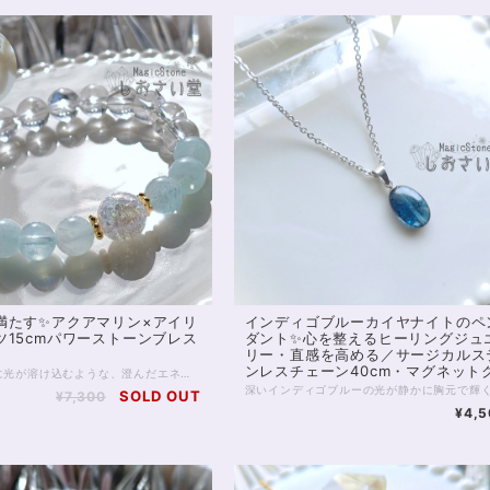
満たす✨アクアマリン×アイリ
インディゴブルーカイヤナイトのペ
ツ15cmパワーストーンブレス
ダント✨心を整えるヒーリングジュ
リー・直感を高める／サージカルス
ンレスチェーン40cm・マグネット
透明な水面に光が溶け込むような、澄んだエネルギーをまとうパワーストーンブレスレット。 4Aクラスのアクアマリンは内包物が少なく、アイシーな水色は冬らしい冷たさ、夏には涼しげな輝きをまといます。 心を静かに整え、コミュニケーションに調和をもたらす「癒しの石」として知られるアクアマリン。 穏やかな海の波のように、不安や緊張をやわらげ、あなた本来の魅力を自然に引き出してくれるでしょう。 中央には、虹色の光がきらめくアイリスクォーツと、オーラ加工が施されたクラッククォーツを組み合わせました。 アイリスクォーツは、光に反射して細かな虹が浮かびあがり、 持ち主の願いを明るい未来へと導く“幸運のサイン”を象徴する石です。 浄化と引き寄せのエネルギーを同時に持つため、新しいスタートや気持ちを切り替えたいときにも最適。 全体を包みこむ水晶の透明感が、心や空間の不要なエネルギーをすっきりとリセットし、清らかな流れを保ってくれます。 瑞々しさと透明感に満ちたこのブレスレットは、日常にさりげなく寄り添いながら、まるで光のヴェールをまとったような守りの力となるでしょう。 癒し・浄化・幸運のサポートを求める方や、気持ちを整えて前向きに歩きたい方にぴったりの一本です。 ※金属部分はゴールドフィルドを使用しています。 ◆レイキヒーリング浄化、石言葉付ラッピングの上、送料無料でお届け致します。※石言葉は、お届けする石に関連する言葉のなかから占い師が選択した1つを、メッセージリボンにしてお届けします。※レイキヒーリング不要の方はご購入時コメント欄でお知らせくださいませ。 ◆特記のあるものを除き、全て天然に産出したパワーストーンを使用致しております。珠によって個別の色合い差、地中にて生じるクラック（ヒビ）、微少なインクルージョン（内包物）等が見られることがございますので、予めご承知置きくださいませ。再販品につきましては、お写真とは別の珠であっても同グレード、同様の色合いでご用意させていただきます。お届け致しますものは全て、当社基準をクリアした商品です。微少な色合いの違い、クラック、インクルージョンによる返品、交換はできかねますが、商品写真にない大きなもの等、気に掛かる場合はまず一度ご連絡ください。お客様撮影によるお写真を拝見させていただき、返送料のみお客様ご負担にて、交換を承ります。 ◆できるだけ現物に近いお色での撮影を心がけておりますが、モニター彩度等によって多少、色の相違が出る場合があります。ご容赦くださいませ。 ◆石数・デザイン調整によりサイズオーダーも可能ですので、お気軽にご連絡ください。（オーダーや、サイズ等ご確認事項のある場合は、購入手続き前にご連絡くださいませ。連絡先は、BASE内お問い合わせボタンや、Twitter @siosaido をご利用ください。） 店舗使用：2513
スプ使用
SOLD OUT
¥7,300
¥4,5