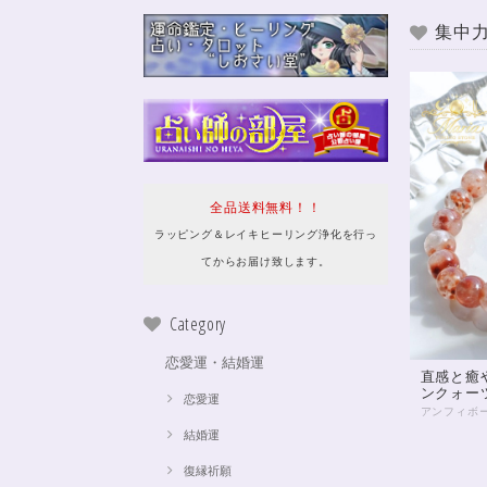
集中力
全品送料無料！！
ラッピング＆レイキヒーリング浄化を行っ
てからお届け致します。
Category
恋愛運・結婚運
直感と癒
ンクォー
恋愛運
結婚運
復縁祈願