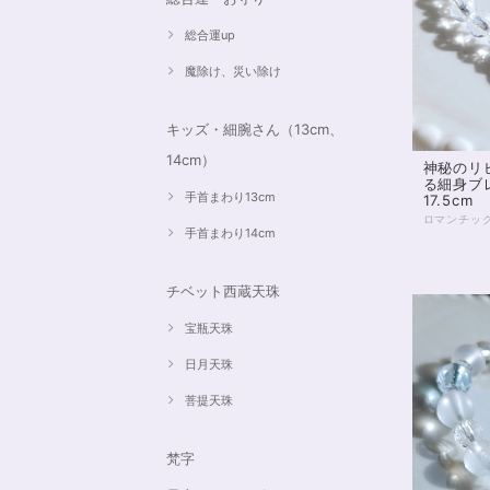
総合運up
魔除け、災い除け
キッズ・細腕さん（13cm、
14cm）
神秘のリ
る細身ブ
手首まわり13cm
17.5cm
手首まわり14cm
チベット西蔵天珠
宝瓶天珠
日月天珠
菩提天珠
梵字