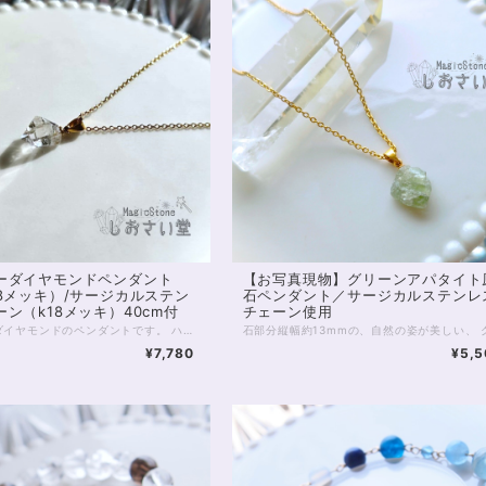
ーダイヤモンドペンダント
【お写真現物】グリーンアパタイト
18メッキ）/サージカルステン
石ペンダント／サージカルステンレ
ン（k18メッキ）40cm付
チェーン使用
ハーキマーダイヤモンドのペンダントです。 ハーキマーダイヤモンドはうつくしい造形の水晶の結晶で、通常の水晶とはまた違った透明感と光の拡散、輝きがたいへん魅力的なアクセサリー。 チェーン金具はサージカルステンレス（水晶部分はステンレス）に18金メッキを施したもので、金属アレルギーがご心配な方も比較的安心して身につけていただくことができます。 ※アレルギーが起こらないとは限りませんので、ご自身の体質にあわせてご利用ください ハーキマーダイヤは自分を高めてくれる石。 精神と肉体、魂の結びつきを強めて、エネルギーを最大化してくれるとも伝えられています。 目標を叶えたい方、自分自身の崇高な生き方を体現したい方に向いています。 またメッキですが本金が使われていることで、金運アップにもおすすめです。 1点モノ。お写真現物のお届けです。 再入荷の際はお写真撮り直しいたしております。 ◆レイキヒーリング浄化、石言葉付ラッピングの上、送料無料でお届け致します。※石言葉は、お届けする石に関連する言葉のなかから占い師が選択した1つを、メッセージリボンにしてお届けします。※レイキヒーリング不要の方はご購入時コメント欄でお知らせくださいませ。 ◆特記のあるものを除き、全て天然に産出したパワーストーンを使用致しております。珠によって個別の色合い差、地中にて生じるクラック（ヒビ）、微少なインクルージョン（内包物）等が見られることがございますので、予めご承知置きくださいませ。再販品につきましては、お写真とは別の珠であっても同グレード、同様の色合いでご用意させていただきます。お届け致しますものは全て、当社基準をクリアした商品です。微少な色合いの違い、クラック、インクルージョンによる返品、交換はできかねますが、商品写真にない大きなもの等、気に掛かる場合はまず一度ご連絡ください。お客様撮影によるお写真を拝見させていただき、返送料のみお客様ご負担にて、交換を承ります。 ◆できるだけ現物に近いお色での撮影を心がけておりますが、モニター彩度等によって多少、色の相違が出る場合があります。ご容赦くださいませ。 ・ヒーラーおすすめ
¥7,780
¥5,5