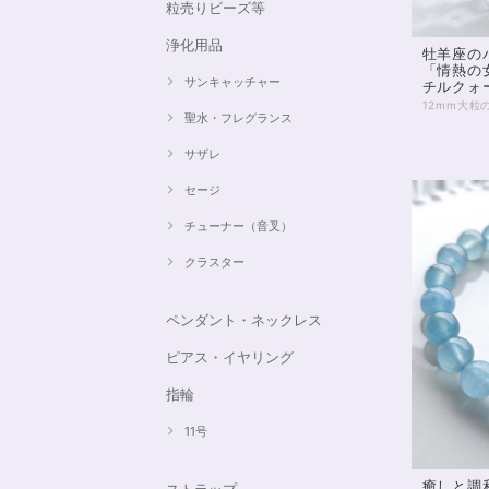
粒売りビーズ等
浄化用品
牡羊座の
「情熱の
サンキャッチャー
チルクォー
聖水・フレグランス
サザレ
セージ
チューナー（音叉）
クラスター
ペンダント・ネックレス
ピアス・イヤリング
指輪
11号
癒しと調和
ストラップ