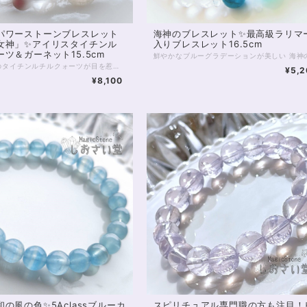
海神のブレスレット✨最高級ラリマ
パワーストーンブレスレット
入りブレスレット16.5cm
女神」✨アイリスタイチンル
ツ＆ガーネット15.5cm
12mm大粒のタイチンルチルクォーツが目を惹く 牡羊座の女神のパワーストーンブレスレット。 パワフルな金毛の牡羊にちなみ どっしり、感動的なまでの輝きを魅せてくれます。 こちらのタイチンルチルクォーツの個体は、 中に入ったクラックに虹が見える、 アイリスタイチンルチルクォーツとなっています♥ 疾走感に溢れる牡羊座さんを 守護する石は深紅のガーネット。 目標に向かって疾走していく推進力を しっかりとサポートします。 ただ、頑張りすぎるあまり、視界が狭くなりすぎないようにしたい、 という課題もあるのが牡羊座。 そこで今回は、 冷静さをもたらし、過剰な興奮状態を調整すると伝えられる ライトアメジストを添えました。 10mmアイリスクォーツ、 8mmガーネット、 8mmクリスタル、 8mmクラッククォーツオーラのラインナップです。 ◆レイキヒーリング浄化、石言葉付ラッピングの上、送料無料でお届け致します。※石言葉は、お届けする石に関連する言葉のなかから占い師が選択した1つを、メッセージリボンにしてお届けします。※レイキヒーリング不要の方はご購入時コメント欄でお知らせくださいませ。 ◆特記のあるものを除き、全て天然に産出したパワーストーンを使用致しております。珠によって個別の色合い差、地中にて生じるクラック（ヒビ）、微少なインクルージョン（内包物）等が見られることがございますので、予めご承知置きくださいませ。再販品につきましては、お写真とは別の珠であっても同グレード、同様の色合いでご用意させていただきます。お届け致しますものは全て、当社基準をクリアした商品です。微少な色合いの違い、クラック、インクルージョンによる返品、交換はできかねますが、商品写真にない大きなもの等、気に掛かる場合はまず一度ご連絡ください。お客様撮影によるお写真を拝見させていただき、返送料のみお客様ご負担にて、交換を承ります。 ◆できるだけ現物に近いお色での撮影を心がけておりますが、モニター彩度等によって多少、色の相違が出る場合があります。ご容赦くださいませ。 ◆石数・デザイン調整によりサイズオーダーも可能ですので、お気軽にご連絡ください。（オーダーや、サイズ等ご確認事項のある場合は、購入手続き前にご連絡くださいませ。連絡先は、BASE内お問い合わせボタンや、Twitter @siosaido をご利用ください。） 店舗使用：2434
¥5,2
¥8,100
の風の色✨5Aclassブルーカ
スピリチュアル専門職の方も注目！