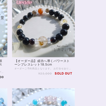
原
【オーダー品】成功へ導くパワースト
ス
ーンブレスレット18.5cm
オーダーご予約商品となります。 お打合せありがとうございました(_ _*)
石部分縦幅約13mmの、自然の姿が美しい、 グリーンアパタイトの原石ペンダントです。 ※チェーン長さ50cm。調整を必要とする方はお気軽に、画面内[…]マークやSNSまでご連絡ください グリーンアパタイトは、癒しとリフレッシュをもたらすといわれる石。 またポジティブ思考をもたらし、潜在能力を引き出して、 前進するための勇気をくれるともいわれています。 落ち着きのあるライムカラーのペンダントが ゆったりと一歩ずつ前へ進むためのパワーをくれるでしょう。 当アクセサリーの金具パーツはゴールド色のサージカルステンレスを使用しております。 金属アレルギー対応素材ではありますが、 アレルギーの方はサージカルステンレスへの適応をご確認ください。 またこのペンダントはマグネットクラスプ仕様です。 首の後ろで、指を使って金具を留める必要がなく、マグネットでくっつけるだけ。 金具を引っかけるのが苦手な方でも簡単に装着できます。 ◆レイキヒーリング浄化、ラッピングの上、送料無料でお届け致します。 ◆特記のあるものを除き、全て天然に産出したパワーストーンを使用致しております。珠によって個別の色合い差、地中にて生じるクラック（ヒビ）、微少なインクルージョン（内包物）等が見られることがございますので、予めご承知置きくださいませ。再販品につきましては、お写真とは別の珠であっても同グレード、同様の色合いでご用意させていただきます。お届け致しますものは全て、当社基準をクリアした商品です。微少な色合いの違い、クラック、インクルージョンによる返品、交換はできかねますが、商品写真にない大きなもの等、気に掛かる場合はまず一度ご連絡ください。お客様撮影によるお写真を拝見させていただき、返送料のみお客様ご負担にて、交換を承ります。 ◆できるだけ現物に近いお色での撮影を心がけておりますが、モニター彩度等によって多少、色の相違が出る場合があります。ご容赦くださいませ。 ◆サイズ等ご確認事項のある場合は、購入手続き前にご連絡くださいませ。連絡先は、BASE内お問い合わせボタンや、Twitter @siosaido をご利用ください。）
SOLD OUT
¥23,000
00