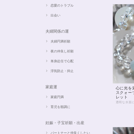
恋愛のトラブル
出会い
夫婦関係の運
夫婦円満祈願
夜の仲良し祈願
単身赴任で心配
浮気防止・抑止
家庭運
心に光を
スクォー
レット
家庭円満
育児を順調に
妊娠・子宝祈願・出産
パートナーと仲良くしたい