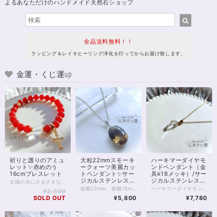
よるあなただけのハンドメイド天然石ショップ
全品送料無料！！
ラッピング＆レイキヒーリング浄化を行ってからお届け致します。
金運・くじ運up
祈りと護りのアミュ
大粒22mmスモーキ
ハーキマーダイヤモ
レット✨赤めのう
ークォーツ美麗カッ
ンドペンダント（金
16cmブレスレット
トペンダント✨サー
具k18メッキ）/サー
ジカルステンレスチ
ジカルステンレスチ
太陽の光にさまざまな表情を見せる、 赤めのうのお守りブレスレットです。 深みのある赤色は、古くから“守護”や“生命力”を象徴する色として愛され、身につける人の心を力強くサポートすると言われています。 中央には、透明度の高いクリスタル（水晶）を配し、浄化と調和のエネルギーをプラス。 赤めのうの温かいエネルギーをやさしくまとめ、より安定感のあるバランスへ導いてくれます。 邪気をよけるともいわれ、占い師をはじめデリケートな職業の方にもおすすめです。 手元で軽やかに揺れるゴールドのクロスチャームは祈りと浄化の象徴として。 気品のある輝きが、普段使いにも特別な装いにもそっと寄り添います。 太陽のもとでは燃えるような、 室内では落ち着いた赤色に。 強力な邪気よけの2つの顔を楽しんでくださいね。 ※ロンデル部分はゴールドフィルドを使用しています。 チャームは合金です。 ◆レイキヒーリング浄化、石言葉付ラッピングの上、送料無料でお届け致します。※石言葉は、お届けする石に関連する言葉のなかから占い師が選択した1つを、メッセージリボンにしてお届けします。※レイキヒーリング不要の方はご購入時コメント欄でお知らせくださいませ。 ◆特記のあるものを除き、全て天然に産出したパワーストーンを使用致しております。珠によって個別の色合い差、地中にて生じるクラック（ヒビ）、微少なインクルージョン（内包物）等が見られることがございますので、予めご承知置きくださいませ。再販品につきましては、お写真とは別の珠であっても同グレード、同様の色合いでご用意させていただきます。お届け致しますものは全て、当社基準をクリアした商品です。微少な色合いの違い、クラック、インクルージョンによる返品、交換はできかねますが、商品写真にない大きなもの等、気に掛かる場合はまず一度ご連絡ください。お客様撮影によるお写真を拝見させていただき、返送料のみお客様ご負担にて、交換を承ります。 ◆できるだけ現物に近いお色での撮影を心がけておりますが、モニター彩度等によって多少、色の相違が出る場合があります。ご容赦くださいませ。 ◆石数・デザイン調整によりサイズオーダーも可能ですので、お気軽にご連絡ください。（オーダーや、サイズ等ご確認事項のある場合は、購入手続き前にご連絡くださいませ。連絡先は、BASE内お問い合わせボタンや、Twitter @siosaido をご利用ください。） 店舗使用：2514 ヒーラーおすすめ
ェーン50cm・マグ
ェーン（k18メッ
縦幅22mm、横幅15mm、存在感のある大粒スモーキークォーツのペンダントです。 光に透かすとお写真2枚目のような天然のグラデーションが見えるハイグレード。 光の角度によってはスモーキーならではの深いブラウンを楽しめます。 スモーキークォーツは、水晶類のなかでも「魔除け」の力に優れた石の1つです。 もともと、水晶の類には災い除けや浄化といった意味がありますが スモーキークォーツはとりわけ、持ち主様にとって不要なものを遮る、守りの力に長けています。 今、身の回りにある、好ましくないものを遠ざけたい方。 行く先の障害に対策をしたい方などにおすすめです。 チェーンはサージカルステンレス。 大きめのトップに合わせ、華奢になりすぎない、しっかりしたものを選びました。 50cmのロングタイプで、胸前にトップのくるバランスの良い長さ。 マグネットクラスプ仕様で、首の後ろで金具を開いてつなげる手間がありません。 ※完全に金属アレルギーが起こらないわけではありません。特にこちらの商品はペンダントトップ部分の金属がアレルギー対応ではないため、直接身に付ける場合はご注意ください。 ◆レイキヒーリング浄化、石言葉付ラッピングの上、送料無料でお届け致します。※石言葉は、お届けする石に関連する言葉のなかから占い師が選択した1つを、メッセージリボンにしてお届けします。※レイキヒーリング不要の方はご購入時コメント欄でお知らせくださいませ。 ◆特記のあるものを除き、全て天然に産出したパワーストーンを使用致しております。珠によって個別の色合い差、地中にて生じるクラック（ヒビ）、微少なインクルージョン（内包物）等が見られることがございますので、予めご承知置きくださいませ。再販品につきましては、お写真とは別の珠であっても同グレード、同様の色合いでご用意させていただきます。お届け致しますものは全て、当社基準をクリアした商品です。微少な色合いの違い、クラック、インクルージョンによる返品、交換はできかねますが、商品写真にない大きなもの等、気に掛かる場合はまず一度ご連絡ください。お客様撮影によるお写真を拝見させていただき、返送料のみお客様ご負担にて、交換を承ります。 ◆できるだけ現物に近いお色での撮影を心がけておりますが、モニター彩度等によって多少、色の相違が出る場合があります。ご容赦くださいませ。
ハーキマーダイヤモンドのペンダントです。 ハーキマーダイヤモンドはうつくしい造形の水晶の結晶で、通常の水晶とはまた違った透明感と光の拡散、輝きがたいへん魅力的なアクセサリー。 チェーン金具はサージカルステンレス（水晶部分はステンレス）に18金メッキを施したもので、金属アレルギーがご心配な方も比較的安心して身につけていただくことができます。 ※アレルギーが起こらないとは限りませんので、ご自身の体質にあわせてご利用ください ハーキマーダイヤは自分を高めてくれる石。 精神と肉体、魂の結びつきを強めて、エネルギーを最大化してくれるとも伝えられています。 目標を叶えたい方、自分自身の崇高な生き方を体現したい方に向いています。 またメッキですが本金が使われていることで、金運アップにもおすすめです。 1点モノ。お写真現物のお届けです。 再入荷の際はお写真撮り直しいたしております。 ◆レイキヒーリング浄化、石言葉付ラッピングの上、送料無料でお届け致します。※石言葉は、お届けする石に関連する言葉のなかから占い師が選択した1つを、メッセージリボンにしてお届けします。※レイキヒーリング不要の方はご購入時コメント欄でお知らせくださいませ。 ◆特記のあるものを除き、全て天然に産出したパワーストーンを使用致しております。珠によって個別の色合い差、地中にて生じるクラック（ヒビ）、微少なインクルージョン（内包物）等が見られることがございますので、予めご承知置きくださいませ。再販品につきましては、お写真とは別の珠であっても同グレード、同様の色合いでご用意させていただきます。お届け致しますものは全て、当社基準をクリアした商品です。微少な色合いの違い、クラック、インクルージョンによる返品、交換はできかねますが、商品写真にない大きなもの等、気に掛かる場合はまず一度ご連絡ください。お客様撮影によるお写真を拝見させていただき、返送料のみお客様ご負担にて、交換を承ります。 ◆できるだけ現物に近いお色での撮影を心がけておりますが、モニター彩度等によって多少、色の相違が出る場合があります。ご容赦くださいませ。 ・ヒーラーおすすめ
¥2,800
ネットクラスプ使用
キ）40cm付
SOLD OUT
¥5,800
¥7,780