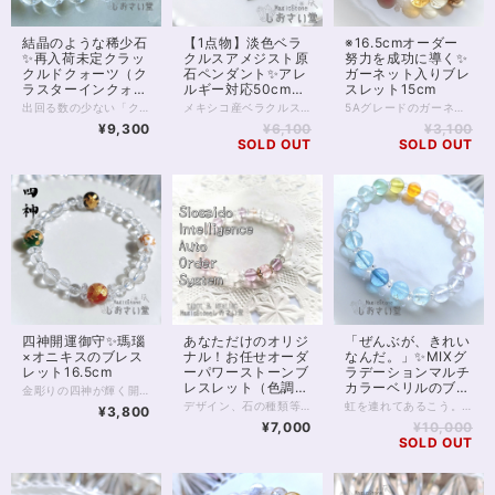
結晶のような稀少石
【1点物】淡色ベラ
※16.5cmオーダー
✨再入荷未定クラッ
クルスアメジスト原
努力を成功に導く✨
クルドクォーツ（ク
石ペンダント✨アレ
ガーネット入りブレ
ラスターインクォー
ルギー対応50cmチ
スレット15cm
ツ）ブレスレット
ェーン付
出回る数の少ない「クラックルドクォーツ」（別名「クラスターインクォーツ」）の、8mm珠プレーンデザインブレスレットです。 ※拡大サイズオーダー可否は珠在庫によります。当店でも限られた数しか確保しておりませんので、画面内のコメント欄、SNS等からお問合せくださいませ。 珍しい！「半分だけクラッククォーツ」の状態が「クラックルドクォーツ」、 もしくは「水晶のなかのクラスター」という意味で「クラスターインクォーツ」と呼ばれます。 名前のとおり、水晶のなかに水晶クラスターが入っているかのような非常に美しいきらめきです。 素材は天然水晶です。 お写真のとおり、珠の半分にきれいにクラックが入り、 半分は透明の水晶のまま…… お写真は青みが強く映ってしまっていますが 現物、無色透明、光の透過具合が非常に美しく 水晶好きさん、透明好きさんに非常におすすめできる1本です。 クラックルドクォーツは出回る数が少なく、知名度も低いため、ネット検索をしても現状まだヒットが少ない珠です。 一部、クラッククォーツについて「クラックルドクォーツ」と表記しているページもあるため、これを除けばほとんど情報がないかもしれません。 当店でも現状、お写真の1本しか確保しておらず、在庫の粒もわずかです。 今後の入荷は未定、市場の状況によってはしばらく不可能になるかもしれません。 サイズオーダーにつきましてはご相談くださいませ。 ◆レイキヒーリング浄化、石言葉付ラッピングの上、送料無料でお届け致します。※石言葉は、お届けする石に関連する言葉のなかから占い師が選択した1つを、メッセージリボンにしてお届けします。※レイキヒーリング不要の方はご購入時コメント欄でお知らせくださいませ。 ◆特記のあるものを除き、全て天然に産出したパワーストーンを使用致しております。珠によって個別の色合い差、地中にて生じるクラック（ヒビ）、微少なインクルージョン（内包物）等が見られることがございますので、予めご承知置きくださいませ。再販品につきましては、お写真とは別の珠であっても同グレード、同様の色合いでご用意させていただきます。お届け致しますものは全て、当社基準をクリアした商品です。微少な色合いの違い、クラック、インクルージョンによる返品、交換はできかねますが、商品写真にない大きなもの等、気に掛かる場合はまず一度ご連絡ください。お客様撮影によるお写真を拝見させていただき、返送料のみお客様ご負担にて、交換を承ります。 ◆できるだけ現物に近いお色での撮影を心がけておりますが、モニター彩度等によって多少、色の相違が出る場合があります。ご容赦くださいませ。 ◆石数・デザイン調整によりサイズオーダーも可能ですので、お気軽にご連絡ください。（オーダーや、サイズ等ご確認事項のある場合は、購入手続き前にご連絡くださいませ。連絡先は、BASE内お問い合わせボタンや、Twitter @siosaido をご利用ください。） 店舗使用：2446
メキシコ産ベラクルスアメジストのペンダント。 ベラクルスアメジストは とても細くて繊細なアメジストです。 産地はメキシコのベラクルスに限定され、 わずかにアメジストと知れる、薄い紫の色合いと 透明とのグラデーションが珍重されます。 原石で楽しむ人も多い種類のアメジストですが こちらは、原石そのままをペンダントに造ったもの。 金属アレルギー対応のサージカルステンレスチェーン（細・50cm）をお付けします。 本体金属部分はクロームメッキ処理シルバーとなります。いずれも金属アレルギー対応素材ですが、個人差があります。 ◆レイキヒーリング浄化、ラッピングの上、送料無料でお届け致します。 ◆特記のあるものを除き、全て天然に産出したパワーストーンを使用致しております。珠によって個別の色合い差、地中にて生じるクラック（ヒビ）、微少なインクルージョン（内包物）等が見られることがございますので、予めご承知置きくださいませ。再販品につきましては、お写真とは別の珠であっても同グレード、同様の色合いでご用意させていただきます。お届け致しますものは全て、当社基準をクリアした商品です。微少な色合いの違い、クラック、インクルージョンによる返品、交換はできかねますが、商品写真にない大きなもの等、気に掛かる場合はまず一度ご連絡ください。お客様撮影によるお写真を拝見させていただき、返送料のみお客様ご負担にて、交換を承ります。 ◆できるだけ現物に近いお色での撮影を心がけておりますが、モニター彩度等によって多少、色の相違が出る場合があります。ご容赦くださいませ。 ◆サイズ等ご確認事項のある場合は、購入手続き前にご連絡くださいませ。連絡先は、BASE内お問い合わせボタンや、Twitter @siosaido をご利用ください。）
5Aグレードのガーネットに、スモーキークォーツ。 「魔」を除ける力が強いと言われる 邪気払いの2つの石は、 いずれも努力を成功へと導く 導きの石でもあります。 ガーネットの深いレッドに、 黄金糖のようなシトリン、レモンクォーツ、 コーヒー色のスモーキークォーツ。 アンティークな喫茶を思わせる 落ち着きのある、エレガントな組み合わせです。 いずれも8mm珠 ガーネット5A シトリン4A スモーキークォーツ3A レモンクォーツ3A 透明ボタンカットのクリスタルを使用しています。 ◆レイキヒーリング浄化、石言葉付ラッピングの上、送料無料でお届け致します。※石言葉は、お届けする石に関連する言葉のなかから占い師が選択した1つを、メッセージリボンにしてお届けします。※レイキヒーリング不要の方はご購入時コメント欄でお知らせくださいませ。 ◆特記のあるものを除き、全て天然に産出したパワーストーンを使用致しております。珠によって個別の色合い差、地中にて生じるクラック（ヒビ）、微少なインクルージョン（内包物）等が見られることがございますので、予めご承知置きくださいませ。再販品につきましては、お写真とは別の珠であっても同グレード、同様の色合いでご用意させていただきます。お届け致しますものは全て、当社基準をクリアした商品です。微少な色合いの違い、クラック、インクルージョンによる返品、交換はできかねますが、商品写真にない大きなもの等、気に掛かる場合はまず一度ご連絡ください。お客様撮影によるお写真を拝見させていただき、返送料のみお客様ご負担にて、交換を承ります。 ◆できるだけ現物に近いお色での撮影を心がけておりますが、モニター彩度等によって多少、色の相違が出る場合があります。ご容赦くださいませ。 ◆石数・デザイン調整によりサイズオーダーも可能ですので、お気軽にご連絡ください。（オーダーや、サイズ等ご確認事項のある場合は、購入手続き前にご連絡くださいませ。連絡先は、BASE内お問い合わせボタンや、Twitter @siosaido をご利用ください。） 店舗使用：2430
15cm
¥9,300
¥6,100
¥3,100
SOLD OUT
SOLD OUT
四神開運御守✨瑪瑙
あなただけのオリジ
「ぜんぶが、きれい
×オニキスのブレス
ナル！お任せオーダ
なんだ。」✨MIXグ
レット16.5cm
ーパワーストーンブ
ラデーションマルチ
レスレット（色調選
カラーベリルのブレ
金彫りの四神が輝く開運ブレスレット。 四方を守る神獣が運を開きます。 東洋では四方を青龍、白虎、朱雀、玄武とよばれる4匹の神獣が守るといい、 この4つは四神とも呼ばれてきました。 風水では四神が相応していることが繁栄をもたらすとされています。 四神にはそれぞれ対応する色がありますが こちらのブレスレットは、 青龍の緑（これは古くは青と呼ばれた色）をグリーン瑪瑙 白虎の白をホワイトオニキス 朱雀の赤を赤瑪瑙 玄武の黒をブラックオニキス 天然石で適合する色をそれぞれ表し カラフルかつオーラバランス良く 仕上げております。 運気上昇、悪運除けにおすすめです。 ◆レイキヒーリング浄化、石言葉付ラッピングの上、送料無料でお届け致します。※石言葉は、お届けする石に関連する言葉のなかから占い師が選択した1つを、メッセージリボンにしてお届けします。※レイキヒーリング不要の方はご購入時コメント欄でお知らせくださいませ。 ◆特記のあるものを除き、全て天然に産出したパワーストーンを使用致しております。珠によって個別の色合い差、地中にて生じるクラック（ヒビ）、微少なインクルージョン（内包物）等が見られることがございますので、予めご承知置きくださいませ。再販品につきましては、お写真とは別の珠であっても同グレード、同様の色合いでご用意させていただきます。お届け致しますものは全て、当社基準をクリアした商品です。微少な色合いの違い、クラック、インクルージョンによる返品、交換はできかねますが、商品写真にない大きなもの等、気に掛かる場合はまず一度ご連絡ください。お客様撮影によるお写真を拝見させていただき、返送料のみお客様ご負担にて、交換を承ります。 ◆できるだけ現物に近いお色での撮影を心がけておりますが、モニター彩度等によって多少、色の相違が出る場合があります。ご容赦くださいませ。 ◆石数・デザイン調整によりサイズオーダーも可能ですので、お気軽にご連絡ください。（オーダーや、サイズ等ご確認事項のある場合は、購入手続き前にご連絡くださいませ。連絡先は、BASE内お問い合わせボタンや、Twitter @siosaido をご利用ください。） ・ヒーラーおすすめ 店舗使用：2425
択可）
スレット17cm
デザイン、石の種類等、内容をすべてパワーストーンヒーラーにお任せいただくオーダーシステムです。 チャネリング、石鑑定などを通して石を選定させていただきます。 以下の各項目をよくお読みいただき、お申し込みへお進みください。 【種類を選択してください】 種類は主に色ですが、下のほうにマルチカラー、五行、四大元素、チャクラ、四神などの分類もございます。 ご希望のものを選択してください。 【備考欄にご記入いただきたいこと】 ご注文のお手続き時に表示される備考欄に、 （必須）・性別（デザインに影響するため物理的ではなく自認される性別でお願い致します(_ _*)） （必須）・手首周りのサイズ （ある人だけ必須）・金属アレルギーあり を、ご記入ください。 ※ご記入のない場合、お申し込み時にご記入いただきましたメールやSMSへお問い合わせさせていただきます。 ※金属アレルギーの明記がない方につきましては、真鍮、合金などの金属パーツが使われることがございます。 以下の項目は、必須ではありませんが、ご希望があればご記入ください。 ・申し込み画面で選択した色以外で使いたい色 ・ブレスレットに込めたいお願い事 ・珠の大きさ（大きめ、小さめ） ・色合いの明るめ、暗め ・ゆるめ希望 など 【注意点】 ・デザインはお任せ、お届け前のデザイン確認はありません。 むしろデザイン打ち合わせとかめんどくさいし よくわからないから任せたい、という方向けのメニューです。 ・石種の選択は基本的にヒーラーにお任せとなります。 もし特に気になる石があるようでしたら 備考欄にご記入いただいても結構です。 金額が見合わない場合を除き かなりの確率でその石が入ると推測されます。 しかしとても高額な石の場合など、例外もありますことを 予めご了承くださいませ。 ・こちらは定額のサービスです。 金額をかんがみて石を選択させていただきます。 お値段からしてそう低級な石は入りません。 店内の8,000円前後の商品をご覧いただきまして どんな感じかご確認いただくと良いと思います。 ・つまりこのサービスはお得です。 ・お届け後のクレーム、リターン等は一切承りません。 石は天然のものですので、クラック（ヒビ）、インクルージョン（内包物）、エクボ（凹み）が入るものがございます。 ジェムストーンヒーラーの責任において、いただきました金額に見合ったクオリティのものをお届けすることをおお約束致します。 全体的な石の平均クオリティにつきましては店内の天然石をご覧いただき、ご確認くださいませ。 【例えば、画像のブレスレットは？】 画像にあるブレスレットには ・モルガナイト（ピンクベリル）5A ・アルバイトSA ・ピンクカルサイト ・ピンクフローライト5A ・カット水晶 などが入っています。 出荷時レイキヒーリング、無料ラッピング付きとなります。 わからない点は、画面内のお問い合わせボタン、Twitter @siosaido までお気軽にお問い合わせくださいませ。
虹を連れてあるこう。 鮮やかに、緩やかに、自分らしく、 色とりどりに輝くために。 美しいMIXマルチカラーのベリルを並べた 虹色のブレスレットです。 先を見通し、ストレスを緩和することで、 頑張ろうとする意志力を補助すると 伝えられています。 ベリルは、色によって呼び名の違う パワーストーンです。 よく知られるアクアマリンは「ベリルの青いもの」 モルガナイトは「ピンク色のベリル」。 同様に、 グリーン→ヘリオドール イエロー→ゴールデンベリル オレンジ→オレンジベリル 無色→ゴーシェナイト と呼ばれています。 今回のブレスレットはそのいずれもが含まれた 素晴らしいレインボーカラー。 透明感もあり、見ているだけで癒される ベリルの世界をお楽しみください。 ◆レイキヒーリング浄化、石言葉付ラッピングの上、送料無料でお届け致します。※石言葉は、お届けする石に関連する言葉のなかから占い師が選択した1つを、メッセージリボンにしてお届けします。※レイキヒーリング不要の方はご購入時コメント欄でお知らせくださいませ。 ◆特記のあるものを除き、全て天然に産出したパワーストーンを使用致しております。珠によって個別の色合い差、地中にて生じるクラック（ヒビ）、微少なインクルージョン（内包物）等が見られることがございますので、予めご承知置きくださいませ。再販品につきましては、お写真とは別の珠であっても同グレード、同様の色合いでご用意させていただきます。お届け致しますものは全て、当社基準をクリアした商品です。微少な色合いの違い、クラック、インクルージョンによる返品、交換はできかねますが、商品写真にない大きなもの等、気に掛かる場合はまず一度ご連絡ください。お客様撮影によるお写真を拝見させていただき、返送料のみお客様ご負担にて、交換を承ります。 ◆できるだけ現物に近いお色での撮影を心がけておりますが、モニター彩度等によって多少、色の相違が出る場合があります。ご容赦くださいませ。 ◆石数・デザイン調整によりサイズオーダーも可能ですので、お気軽にご連絡ください。（オーダーや、サイズ等ご確認事項のある場合は、購入手続き前にご連絡くださいませ。連絡先は、BASE内お問い合わせボタンや、Twitter @siosaido をご利用ください。） ・ヒーラーおすすめ 店舗使用：2423
¥3,800
¥7,000
¥10,000
SOLD OUT