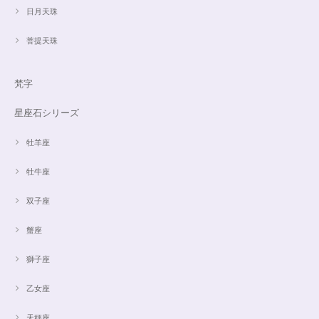
日月天珠
菩提天珠
梵字
星座石シリーズ
牡羊座
牡牛座
双子座
蟹座
獅子座
乙女座
天秤座