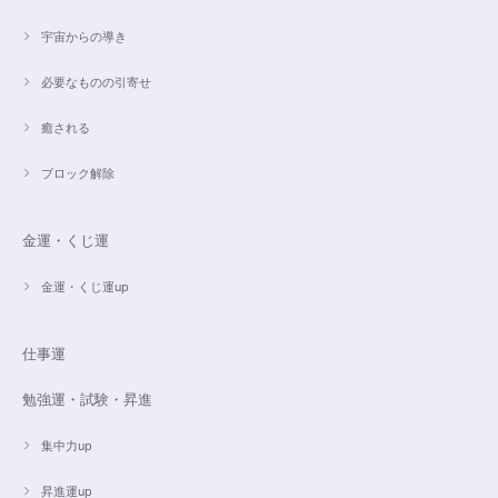
宇宙からの導き
必要なものの引寄せ
癒される
ブロック解除
金運・くじ運
金運・くじ運up
仕事運
勉強運・試験・昇進
集中力up
昇進運up