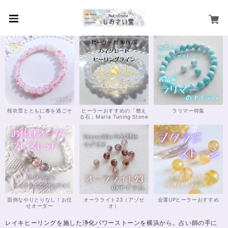
桜吹雪とともに春を過ごそ
ヒーラーおすすめの「整え
ラリマー特集
う
る石」Maria Tuning Stone
面倒なやりとりなし！お任
オーラライト23（アゾゼ
金運UPヒーラーおすすめ
せオーダー
オ）
レイキヒーリングを施した浄化パワーストーンを横浜から。占い師の手に