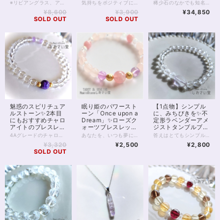
16.5cm
群4Aclassスコロラ
※リビアングラス、アメジスト共に、再入荷が未定の玉で数量が限られます。 また昨今、クラッククォーツオーラは欠品することが多く 再販の予定は在庫状況によります※ 2つと同じ形のないラフのリビアングラスに、 透明度抜群の宝石質アメジスト。 そして昨今品薄の続く、クラッククォーツオーラがパールのように輝く 強いオーラのブレスレットです。 リビアングラスは出会う人を選ぶといわれる石。 持ち主さまには必ず、リビアングラスとの強いご縁があるそうです。 ラフにカットされたリビアングラスは透明度も高く、 特徴的な気泡も入っています。 同じ形のないリビアングラスとの出会いをぜひ楽しんでください。 またリビアングラスの両脇を飾る宝石質のアメジストは 美しく細かなカットが施され、光を拡散する良品です。 クラッククォーツオーラは、クラッククォーツに金属を蒸着して作るスピリチュアルストーンです。 水晶への蒸着を行うレインボーオーラと違い、 中に細かなクラックが入っており、全体として白色が目立ちパールのような輝きが出ますが 透明度もあるため、光が拡散し大変美しい1本です。 ◆レイキヒーリング浄化、石言葉付ラッピングの上、送料無料でお届け致します。※石言葉は、お届けする石に関連する言葉のなかから占い師が選択した1つを、メッセージリボンにしてお届けします。※レイキヒーリング不要の方はご購入時コメント欄でお知らせくださいませ。 ◆特記のあるものを除き、全て天然に産出したパワーストーンを使用致しております。珠によって個別の色合い差、地中にて生じるクラック（ヒビ）、微少なインクルージョン（内包物）等が見られることがございますので、予めご承知置きくださいませ。再販品につきましては、お写真とは別の珠であっても同グレード、同様の色合いでご用意させていただきます。お届け致しますものは全て、当社基準をクリアした商品です。微少な色合いの違い、クラック、インクルージョンによる返品、交換はできかねますが、商品写真にない大きなもの等、気に掛かる場合はまず一度ご連絡ください。お客様撮影によるお写真を拝見させていただき、返送料のみお客様ご負担にて、交換を承ります。 ◆できるだけ現物に近いお色での撮影を心がけておりますが、モニター彩度等によって多少、色の相違が出る場合があります。ご容赦くださいませ。 ◆石数・デザイン調整によりサイズオーダーも可能ですので、お気軽にご連絡ください。（オーダーや、サイズ等ご確認事項のある場合は、購入手続き前にご連絡くださいませ。連絡先は、BASE内お問い合わせボタンや、Twitter @siosaido をご利用ください。） ヒーラーおすすめ 店舗使用：2467
気持ちをポジティブに向けてくれる組み合わせ。 8月の誕生石、ペリドットと 金運サポートで有名なタイチンルチルクォーツの パワーストーンブレスレットです。 細身のブレスレットですので、2本目の重ねづけ用としても また1本のみの着用でも 非常にエレガントに身に付けていただけます。 ペリドットは太陽の石とも呼ばれます。 エジプトでは、太陽の欠片や 太陽の力を受けるものと考えられていたようです。 エジプトの神は太陽神ですから まさに、神の奇跡を起こす石というわけ。 また、エジプトの頃から 夫婦関係に奇跡を起こす、とも伝えられていました。 現在は、ネガティブなオーラをポジティブなものへと 転換してくれる等とも言われますが、 実はペリドットには陰、すなわち月の神秘性も見いだされており 陰陽バランスの取れた石と言えます。 4Aや5Aクラスはほぼ宝石としての取り扱いとなり、 透明感があれば高額になることが多いペリドット。 今回使用のグレードは3A、光の透過もよく、 サイズ6mmの珠となっております。 微少に黒の内包物がありますが お写真にも写っておりますので事前にご確認くださいませ。 タイチンルチルクォーツは5mm珠と小粒の5Aグレード、 クリスタルは128面カットを施した6mm5Aグレードです。 ◆レイキヒーリング浄化、石言葉付ラッピングの上、送料無料でお届け致します。※石言葉は、お届けする石に関連する言葉のなかから占い師が選択した1つを、メッセージリボンにしてお届けします。※レイキヒーリング不要の方はご購入時コメント欄でお知らせくださいませ。 ◆特記のあるものを除き、全て天然に産出したパワーストーンを使用致しております。珠によって個別の色合い差、地中にて生じるクラック（ヒビ）、微少なインクルージョン（内包物）等が見られることがございますので、予めご承知置きくださいませ。再販品につきましては、お写真とは別の珠であっても同グレード、同様の色合いでご用意させていただきます。お届け致しますものは全て、当社基準をクリアした商品です。微少な色合いの違い、クラック、インクルージョンによる返品、交換はできかねますが、商品写真にない大きなもの等、気に掛かる場合はまず一度ご連絡ください。お客様撮影によるお写真を拝見させていただき、返送料のみお客様ご負担にて、交換を承ります。 ◆できるだけ現物に近いお色での撮影を心がけておりますが、モニター彩度等によって多少、色の相違が出る場合があります。ご容赦くださいませ。 ◆石数・デザイン調整によりサイズオーダーも可能ですので、お気軽にご連絡ください。（オーダーや、サイズ等ご確認事項のある場合は、購入手続き前にご連絡くださいませ。連絡先は、BASE内お問い合わせボタンや、Twitter @siosaido をご利用ください。） 店舗使用：2461
稀少石のなかでも知名度がほどよく低い スコロライトのブレスレットです。 品質の良い4Aクラスの10mm珠を用い すっきりと、かつ存在感のある1本に仕上げています。 スコロライトは、アメジストから生成される 人の手が加わった石です。 しかし、「スコロライトを作ろう」としても 実際にきれいなスコロライトに「なる」ことは 少ないのだそうです。 処理中に割れる、色が出ない といったことが多いため、 きれいなスコロライトは「奇跡の石」と呼ばれることもあります。 通常のアメジストとは違った ミルキーのかった薄いラベンダー色は、 見る人を何ともいえない、切ない、温かな気持ちにさせてくれます。 アメジストも癒しのパワーが強い石ですが スコロライトならではの色あいの優しさと 希少性が加わることで、 ヒーリングの力はさらに強いものとなるのです。 高品質のスコロライトは ヒーラーさん、占い師さんのお守りアイテムにもおすすめ。 スピリチュアル的に負荷の強いお仕事をされていても しっかりとお守りしてくれることでしょう。 そんな稀少なスコロライトですが 10mmの珠になると出回る数はさらに減ります。 天然石業界全体をみても数の限られる 参考上代40,000円upの高品質クラスです。 ぜひこの機会にお手にとってみてくださいね。 ◆レイキヒーリング浄化、石言葉付ラッピングの上、送料無料でお届け致します。※石言葉は、お届けする石に関連する言葉のなかから占い師が選択した1つを、メッセージリボンにしてお届けします。※レイキヒーリング不要の方はご購入時コメント欄でお知らせくださいませ。 ◆特記のあるものを除き、全て天然に産出したパワーストーンを使用致しております。珠によって個別の色合い差、地中にて生じるクラック（ヒビ）、微少なインクルージョン（内包物）等が見られることがございますので、予めご承知置きくださいませ。スコロライトはクラックの多い天然石です。4Aクラスでも大きなクラックがいくつか見られますので、あらかじめご了承くださいませ。 再販品につきましては、お写真とは別の珠であっても同グレード、同様の色合いでご用意させていただきます。お届け致しますものは全て、当社基準をクリアした商品です。微少な色合いの違い、クラック、インクルージョンによる返品、交換はできかねますが、商品写真にない大きなもの等、気に掛かる場合はまず一度ご連絡ください。お客様撮影によるお写真を拝見させていただき、返送料のみお客様ご負担にて、交換を承ります。 ◆できるだけ現物に近いお色での撮影を心がけておりますが、モニター彩度等によって多少、色の相違が出る場合があります。ご容赦くださいませ。 ◆石数・デザイン調整によりサイズオーダーも可能ですので、お気軽にご連絡ください。石の増減に伴い加算、値引きが発生することがございます。オーダーや、サイズ等ご確認事項のある場合は、購入手続き前にご連絡くださいませ。連絡先は、BASE内お問い合わせボタンや、Twitter @siosaido をご利用ください。 ヒーラーおすすめ 店舗使用：2460
イトブレスレット
¥8,600
¥3,900
¥34,850
16.5cm
SOLD OUT
SOLD OUT
魅惑のスピリチュア
眠り姫のパワースト
【1点物】シンプル
ルストーン✨2本目
ーン「Once upon a
に、みちびきを✨不
にもおすすめチャロ
Dream」✨ローズク
定形ラベンダーアメ
アイトのブレスレッ
ォーツブレスレット
ジストタンブルブレ
ト16.5cm
16cm
スレット15cm
4Aグレードのチャロアイトをひと粒、中央に据えた、シンプルでうつくしいブレスレットです。 チャロアイトは世界三大ヒーリングストーンに数えられる癒しの石でありながら、人を魅了する魅惑の石ともいわれてきました。 不思議な透明感をもつマーブル模様の紫色は、精神世界の高みへと持つ人をいざなってくれます。 癒しの力の強さから、ヒーラーやスピリチュアリストにも人気の石です。 チャロアイト両脇は14kgf、金属アレルギー対応ゴールドフィルド。 基本的に金属アレルギーが起こりにくいといわれていますが、すぐにアレルギーが起こってしまうなど敏感な方は避けたほうが良いかもしれません。 水晶、タイチンルチルクォーツへの変更が可能です。お気軽にメッセージをお送りください。 対面にブルームーンストーンを1石、ラベンダーアメジストを2石配置しています。 ほか、6mmクリスタルの細身なつくりで2本目の重ねづけブレスレットとしてもおすすめです。 全体とおして癒し力、守護力が高く、悪意、邪念をよせつけない造りです。 ◆レイキヒーリング浄化、石言葉付ラッピングの上、送料無料でお届け致します。※石言葉は、お届けする石に関連する言葉のなかから占い師が選択した1つを、メッセージリボンにしてお届けします。※レイキヒーリング不要の方はご購入時コメント欄でお知らせくださいませ。 ◆特記のあるものを除き、全て天然に産出したパワーストーンを使用致しております。珠によって個別の色合い差、地中にて生じるクラック（ヒビ）、微少なインクルージョン（内包物）等が見られることがございますので、予めご承知置きくださいませ。再販品につきましては、お写真とは別の珠であっても同グレード、同様の色合いでご用意させていただきます。お届け致しますものは全て、当社基準をクリアした商品です。微少な色合いの違い、クラック、インクルージョンによる返品、交換はできかねますが、商品写真にない大きなもの等、気に掛かる場合はまず一度ご連絡ください。お客様撮影によるお写真を拝見させていただき、返送料のみお客様ご負担にて、交換を承ります。 ◆できるだけ現物に近いお色での撮影を心がけておりますが、モニター彩度等によって多少、色の相違が出る場合があります。ご容赦くださいませ。 ◆石数・デザイン調整によりサイズオーダーも可能ですので、お気軽にご連絡ください。（オーダーや、サイズ等ご確認事項のある場合は、購入手続き前にご連絡くださいませ。連絡先は、BASE内お問い合わせボタンや、Twitter @siosaido をご利用ください。） 店舗使用：2411 ヒーラーおすすめ
あなたを、いつも夢に見て…… その瞳さえとても懐かしい。 眠り姫が映画の中で歌った 「Once upon a Dream（いつか夢で）」は 人と人との不思議なご縁を あらわしているかのような曲です。 運命の人、なんて言い方がありますが 私たちはその相手と、 もしかしたら生まれる前から縁を持ち、 現実に逢った時、 「初めてではない感覚」に 陥るのかもしれませんね。 「Once upon a Dream」 そんな人との出会いや、ご縁の導きを願った、 恋愛運パワーストーンブレスレットです。 ディープローズクォーツAAA 10mm、8mm 14kgf ゴールドボール ピンクフローライトAAAAA 7mm ローズクォーツAAAAA 8mm クラッククォーツオーラAAAAA 6mm ※天然石はそれぞれに風合いがありますが、 特にピンクフローライトはピンクの色に濃淡がありますので 比較的、個体差が大きい石と言えます。 こちらの商品は再販となっており、お届けの石は お写真とは違う個体ですが パープルピンクのお色味はほとんど変わりません。 ◆レイキヒーリング浄化、石言葉付ラッピングの上、送料無料でお届け致します。※石言葉は、お届けする石に関連する言葉のなかから占い師が選択した1つを、メッセージリボンにしてお届けします。※レイキヒーリング不要の方はご購入時コメント欄でお知らせくださいませ。 ◆特記のあるものを除き、全て天然に産出したパワーストーンを使用致しております。珠によって個別の色合い差、地中にて生じるクラック（ヒビ）、微少なインクルージョン（内包物）等が見られることがございますので、予めご承知置きくださいませ。再販品につきましては、お写真とは別の珠であっても同グレード、同様の色合いでご用意させていただきます。お届け致しますものは全て、当社基準をクリアした商品です。微少な色合いの違い、クラック、インクルージョンによる返品、交換はできかねますが、商品写真にない大きなもの等、気に掛かる場合はまず一度ご連絡ください。お客様撮影によるお写真を拝見させていただき、返送料のみお客様ご負担にて、交換を承ります。 ◆できるだけ現物に近いお色での撮影を心がけておりますが、モニター彩度等によって多少、色の相違が出る場合があります。ご容赦くださいませ。 ◆石数・デザイン調整によりサイズオーダーも可能ですので、お気軽にご連絡ください。（オーダーや、サイズ等ご確認事項のある場合は、購入手続き前にご連絡くださいませ。連絡先は、BASE内お問い合わせボタンや、Twitter @siosaido をご利用ください。） ◆使われている金属パーツは、14kgp（本金を使用したゴールドフィルド）で金属アレルギーに対応しておりますが、完全にアレルギーが起こらないという保証ではございません。 店舗使用：2451
答えはとてもシンプル、 “悪酔いを醒ます”アメジストが知っている。 ラベンダーカラーの淡色アメジストのタンブル（長辺12.5mm）を 6mmカットクリスタルとつないだ、シンプルなパワーストーンブレスレットです。 アメジストは真実を明らかにする等ともいわれています。 また、アメジストを持つと酔わないという言い伝えも残っており 冷静さ、俯瞰して見る目を養うとも。 考え過ぎて、迷いの森に疲れているなら もう一度、シンプルに自分を見つめてみてもいいのかも。 ◆レイキヒーリング浄化、石言葉付ラッピングの上、送料無料でお届け致します。※石言葉は、お届けする石に関連する言葉のなかから占い師が選択した1つを、メッセージリボンにしてお届けします。※レイキヒーリング不要の方はご購入時コメント欄でお知らせくださいませ。 ◆特記のあるものを除き、全て天然に産出したパワーストーンを使用致しております。珠によって個別の色合い差、地中にて生じるクラック（ヒビ）、微少なインクルージョン（内包物）等が見られることがございますので、予めご承知置きくださいませ。再販品につきましては、お写真とは別の珠であっても同グレード、同様の色合いでご用意させていただきます。お届け致しますものは全て、当社基準をクリアした商品です。微少な色合いの違い、クラック、インクルージョンによる返品、交換はできかねますが、商品写真にない大きなもの等、気に掛かる場合はまず一度ご連絡ください。お客様撮影によるお写真を拝見させていただき、返送料のみお客様ご負担にて、交換を承ります。 ◆できるだけ現物に近いお色での撮影を心がけておりますが、モニター彩度等によって多少、色の相違が出る場合があります。ご容赦くださいませ。 ◆石数・デザイン調整によりサイズオーダーも可能ですので、お気軽にご連絡ください。（オーダーや、サイズ等ご確認事項のある場合は、購入手続き前にご連絡くださいませ。連絡先は、BASE内お問い合わせボタンや、Twitter @siosaido をご利用ください。） 店舗使用：2447
¥3,320
¥2,500
¥2,800
SOLD OUT