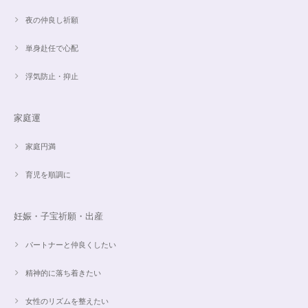
夜の仲良し祈願
単身赴任で心配
浮気防止・抑止
家庭運
家庭円満
育児を順調に
妊娠・子宝祈願・出産
パートナーと仲良くしたい
精神的に落ち着きたい
女性のリズムを整えたい