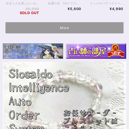
50cmサージカルス
出会う人を選ぶといわれるリビアングラスのポイントペンダント。 透明度が高く、細かい気泡の入った4Aクラスのリビアングラスを使用しています。 石言葉は「再生と復活」そして「カルマの浄化」。 一般の方のお守りにはもちろん、スピリチュアリスト、占い師の精神鍛錬にもおすすめです。 普段は胸にお守りとして…… 知りたいことのあるときは、ペンデュラムとしてもお使いいただける1本です。 リビアングラスはツタンカーメンの胸飾りに使われたガラス質の石で、隕石が地球に落ちたとき、その熱と圧によって偶然に生成されたことがわかっています。 リビアングラスのなかでも透明度が高いものは珍重される傾向です。 気泡の入り方や色味には個性があるほか、リビアングラスには、それを「必要とする人しか出会えない」という言い伝えが残されています。 このペンダントに出会ったあなたも、もしかしたらリビアングラスを必要とするタイミングにいるのかもしれませんね。 引き寄せや不思議体験の報告も多いリビアングラス。 そのなかでも珍しいポイントペンダントをぜひ手に取ってみてください。 ◆レイキヒーリング浄化、石言葉付ラッピングの上、送料無料でお届け致します。※石言葉は、お届けする石に関連する言葉のなかから占い師が選択した1つを、メッセージリボンにしてお届けします。※レイキヒーリング不要の方はご購入時コメント欄でお知らせくださいませ。 ◆使われている金属パーツは、本体部分シルバー925ロジウムメッキ加工、チェーン部分サージカルステンレスいずれも金属アレルギーに対応しておりますが、完全にアレルギーが起こらないという保証ではございません。 ◆特記のあるものを除き、全て天然に産出したパワーストーンを使用致しております。珠によって個別の色合い差、地中にて生じるクラック（ヒビ）、微少なインクルージョン（内包物）等が見られることがございますので、予めご承知置きくださいませ。再販品につきましては、お写真とは別の珠であっても同グレード、同様の色合いでご用意させていただきます。お届け致しますものは全て、当社基準をクリアした商品です。微少な色合いの違い、クラック、インクルージョンによる返品、交換はできかねますが、商品写真にない大きなもの等、気に掛かる場合はまず一度ご連絡ください。お客様撮影によるお写真を拝見させていただき、返送料のみお客様ご負担にて、交換を承ります。 ◆できるだけ現物に近いお色での撮影を心がけておりますが、モニター彩度等によって多少、色の相違が出る場合があります。ご容赦くださいませ。 ◆チェーン長さオーダーも可能ですので、お気軽にご連絡ください。（オーダーや、サイズ等ご確認事項のある場合は、購入手続き前にご連絡くださいませ。連絡先は、BASE内お問い合わせボタンや、Twitter @siosaido をご利用ください。） ・ヒーラーおすすめ
金運の石、5Aクラスのプクラジストーン（イエローサファイア）と、ヘキサグラムの印にカットをほどこした水晶のブレスレットです。 透明の水晶は優秀な魔除けの石でもありますが、同じ場にセットされた天然石のパワーを増幅させる役割ももっています。 ヘキサグラムは、火と水を示す魔除けの魔法陣で、持ち主様をさまざまな邪気からお守りしてくれるでしょう。 イエローサファイアは大変品質がよく、きれいな山吹色を楽しめます。 ほどほどにグレードがよいものでも茶色みが強いことが多く、きれいな黄色はハイグレードならではといえるでしょう。 インドではイエローサファイアをプクラジストーンと呼び、金運を上げる唯一のパワーストーンとされているほど。 また鮮やかなビタミンイエローはエネルギーを活性化し、元気をくれる色でもあります。 ◆レイキヒーリング浄化、石言葉付ラッピングの上、送料無料でお届け致します。※石言葉は、お届けする石に関連する言葉のなかから占い師が選択した1つを、メッセージリボンにしてお届けします。※レイキヒーリング不要の方はご購入時コメント欄でお知らせくださいませ。 ◆特記のあるものを除き、全て天然に産出したパワーストーンを使用致しております。珠によって個別の色合い差、地中にて生じるクラック（ヒビ）、微少なインクルージョン（内包物）等が見られることがございますので、予めご承知置きくださいませ。再販品につきましては、お写真とは別の珠であっても同グレード、同様の色合いでご用意させていただきます。お届け致しますものは全て、当社基準をクリアした商品です。微少な色合いの違い、クラック、インクルージョンによる返品、交換はできかねますが、商品写真にない大きなもの等、気に掛かる場合はまず一度ご連絡ください。お客様撮影によるお写真を拝見させていただき、返送料のみお客様ご負担にて、交換を承ります。 ◆できるだけ現物に近いお色での撮影を心がけておりますが、モニター彩度等によって多少、色の相違が出る場合があります。ご容赦くださいませ。 ◆石数・デザイン調整によりサイズオーダーも可能ですので、お気軽にご連絡ください。（オーダーや、サイズ等ご確認事項のある場合は、購入手続き前にご連絡くださいませ。連絡先は、BASE内お問い合わせボタンや、Twitter @siosaido をご利用ください。） 店舗使用：2410・ヒーラーおすすめ
インドのパワーストーン、プクラジストーン（イエローサファイア）丸玉の粒売りです。 サイズ：7ミリ グレード：AAA ※レイキヒーリング浄化、簡易的にラッピングの上、送料無料でお届け致します。 ※商品は小さいですが価値あるお品物のため、レターパックプラスでの発送となります。
テンレスチェーン
¥8,800
¥5,600
¥4,990
SOLD OUT
More