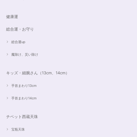
健康運
総合運・お守り
総合運up
魔除け、災い除け
キッズ・細腕さん（13cm、14cm）
手首まわり13cm
手首まわり14cm
チベット西蔵天珠
宝瓶天珠