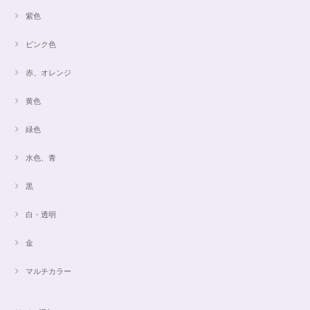
紫色
ピンク色
赤、オレンジ
黄色
緑色
水色、青
黒
白・透明
金
マルチカラー