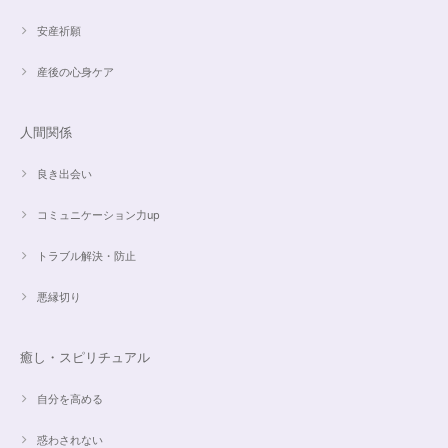
安産祈願
産後の心身ケア
人間関係
良き出会い
コミュニケーション力up
トラブル解決・防止
悪縁切り
癒し・スピリチュアル
自分を高める
惑わされない