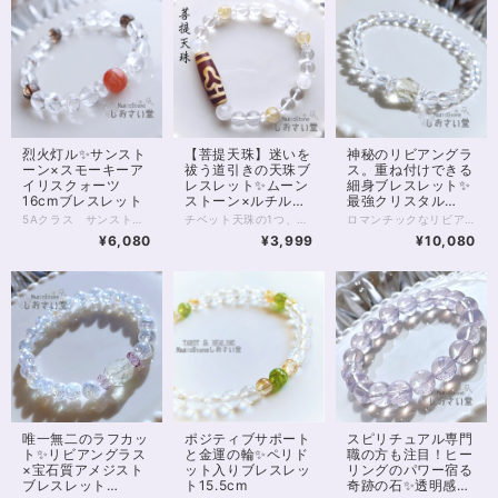
烈火灯ル✨サンスト
【菩提天珠】迷いを
神秘のリビアングラ
ーン×スモーキーア
祓う道引きの天珠ブ
ス。重ね付けできる
イリスクォーツ
レスレット✨ムーン
細身ブレスレット✨
16cmブレスレット
ストーン×ルチルク
最強クリスタル
ォーツ17.5cm
17.5cm
5Aクラス サンストーン10ミリ珠に、8ミリのアイリススモーキークォーツ、アイリスクォーツを合わせた、魔除けのブレスレット。 サンストーンは「太陽の石」の名を冠するいくつかの石のうちの1つ。 名前のとおり、太陽のごときオレンジ色、 そして中にはきらきらと内包物の輝く アベンチュれっせんすのみられる5Aクラスの石です。 太陽エネルギーをそのまま自分のものにするかのように、 サンストーンは、持ち主様に 活動の意欲、やる気、エネルギーを与えてくれるといわれています。 モチベーションの維持、目標達成、 といったことを目指す方にはぴったりの石です。 また今回サンストーンに合わせるのは、 透明のアイリスクォーツ、ブラウン色のスモーキーアイリスクォーツです。 いずれもひび入り水晶で、ひび（クラック）の具合によって光を拡散し、 角度によって虹色の輝きが見えるのが特徴です。 水晶は、同居する石たちのパワーを強める働き。 スモーキークォーツは、禍を遠ざける働き。 またアイリス（虹）が入ることによって、場を浄化する働きも強められています。 邪気を祓い、進路を開拓する、お守りのブレスレットです。 ◆レイキヒーリング浄化、石言葉付ラッピングの上、送料無料でお届け致します。※石言葉は、お届けする石に関連する言葉のなかから占い師が選択した1つを、メッセージリボンにしてお届けします。※レイキヒーリング不要の方はご購入時コメント欄でお知らせくださいませ。 ◆特記のあるものを除き、全て天然に産出したパワーストーンを使用致しております。珠によって個別の色合い差、地中にて生じるクラック（ヒビ）、微少なインクルージョン（内包物）等が見られることがございますので、予めご承知置きくださいませ。再販品につきましては、お写真とは別の珠であっても同グレード、同様の色合いでご用意させていただきます。お届け致しますものは全て、当社基準をクリアした商品です。微少な色合いの違い、クラック、インクルージョンによる返品、交換はできかねますが、商品写真にない大きなもの等、気に掛かる場合はまず一度ご連絡ください。お客様撮影によるお写真を拝見させていただき、返送料のみお客様ご負担にて、交換を承ります。 ◆できるだけ現物に近いお色での撮影を心がけておりますが、モニター彩度等によって多少、色の相違が出る場合があります。ご容赦くださいませ。 ◆石数・デザイン調整によりサイズオーダーも可能ですので、お気軽にご連絡ください。（オーダーや、サイズ等ご確認事項のある場合は、購入手続き前にご連絡くださいませ。連絡先は、BASE内お問い合わせボタンや、Twitter @siosaido をご利用ください。） ◆こちらの商品は拡大オーダーに珠入荷のためのお時間をいただくことがございます。 店舗使用：2510
チベット天珠の1つ、瑪瑙の「菩提天珠」を用いたパワーストーンブレスレットです。 ※約17.5cmのお作りですが、サイズオーダーが可能です ご希望の方はお気軽にご連絡くださいませ 菩提天珠は、菩提樹の描かれた天珠です。 クローバーのようにも見える菩提樹の形がとってもかわいらしい！ でも、菩提樹は「悟りの樹木」 菩提天珠は単に幸運を招くのではなく、 持ち主様の迷いを取り去り、 正しい道へと導いてくれるといわれています。 また菩提天珠の面白いのは、 身に付けると「人に愛される」と伝えられている、というところ。 導きを得て、正しい道を進むごとに 人からは愛されるようになれるのかもしれませんね。 こちらのブレスレットには、菩提天珠とあわせて ブルームーンストーン、ルチルクォーツ、水晶を組み込んでいます。 ブルームーンストーンは、光の加減によって 青いシラーが見え、 心を穏やかに包み込んでくれます。 ルチルクォーツは願望成就の石。 細やかな金の輝きで、邪気の浄化、引き寄せの効果があるともいわれます。 ◆レイキヒーリング浄化、石言葉付ラッピングの上、送料無料でお届け致します。※石言葉は、お届けする石に関連する言葉のなかから占い師が選択した1つを、メッセージリボンにしてお届けします。※レイキヒーリング不要の方はご購入時コメント欄でお知らせくださいませ。 ◆特記のあるものを除き、全て天然に産出したパワーストーンを使用致しております。珠によって個別の色合い差、地中にて生じるクラック（ヒビ）、微少なインクルージョン（内包物）等が見られることがございますので、予めご承知置きくださいませ。再販品につきましては、お写真とは別の珠であっても同グレード、同様の色合いでご用意させていただきます。お届け致しますものは全て、当社基準をクリアした商品です。微少な色合いの違い、クラック、インクルージョンによる返品、交換はできかねますが、商品写真にない大きなもの等、気に掛かる場合はまず一度ご連絡ください。お客様撮影によるお写真を拝見させていただき、返送料のみお客様ご負担にて、交換を承ります。 ◆できるだけ現物に近いお色での撮影を心がけておりますが、モニター彩度等によって多少、色の相違が出る場合があります。ご容赦くださいませ。 ◆石数・デザイン調整によりサイズオーダーも可能ですので、お気軽にご連絡ください。（オーダーや、サイズ等ご確認事項のある場合は、購入手続き前にご連絡くださいませ。連絡先は、BASE内お問い合わせボタンや、Twitter @siosaido をご利用ください。） 店舗使用：2505
ロマンチックなリビアングラスの細身ブレスレットです。 リビアングラスは幅10mm大粒のラフカット。不規則な断面がきらきらと光に輝きます。 リビアの砂漠で発見されるこの、ガラス質の石は、約2900万年前に隕石の衝突や爆発の影響でできたと考えられています。 太古の昔を感じさせる1粒は、スピリチュアル面でも珍重される石。 意識を宇宙へとつなぎ、創造力や直感を高めるといわれています。 中央の大きな1石のほか、水晶の間に5mm珠リビアングラスが5珠、間を空けて並びます。 また、水晶は6mmの128面カット。 水晶ならではの透明感にカットが加わることで、手首まわりから光を美しく反射する珠です。 主に6mmの珠で構成されている淡色のブレスレットになるため、他のブレスレットと合わせて重ねづけにもおすすめ！ ◆レイキヒーリング浄化、石言葉付ラッピングの上、送料無料でお届け致します。※石言葉は、お届けする石に関連する言葉のなかから占い師が選択した1つを、メッセージリボンにしてお届けします。※レイキヒーリング不要の方はご購入時コメント欄でお知らせくださいませ。 ◆特記のあるものを除き、全て天然に産出したパワーストーンを使用致しております。珠によって個別の色合い差、地中にて生じるクラック（ヒビ）、微少なインクルージョン（内包物）等が見られることがございますので、予めご承知置きくださいませ。再販品につきましては、お写真とは別の珠であっても同グレード、同様の色合いでご用意させていただきます。お届け致しますものは全て、当社基準をクリアした商品です。微少な色合いの違い、クラック、インクルージョンによる返品、交換はできかねますが、商品写真にない大きなもの等、気に掛かる場合はまず一度ご連絡ください。お客様撮影によるお写真を拝見させていただき、返送料のみお客様ご負担にて、交換を承ります。 ◆できるだけ現物に近いお色での撮影を心がけておりますが、モニター彩度等によって多少、色の相違が出る場合があります。ご容赦くださいませ。 ◆石数・デザイン調整によりサイズオーダーも可能ですので、お気軽にご連絡ください。（オーダーや、サイズ等ご確認事項のある場合は、購入手続き前にご連絡くださいませ。連絡先は、BASE内お問い合わせボタンや、Twitter @siosaido をご利用ください。） 店舗使用：2503
¥6,080
¥3,999
¥10,080
唯一無二のラフカッ
ポジティブサポート
スピリチュアル専門
ト✨リビアングラス
と金運の輪✨ペリド
職の方も注目！ヒー
×宝石質アメジスト
ット入りブレスレッ
リングのパワー宿る
ブレスレット
ト15.5cm
奇跡の石✨透明感抜