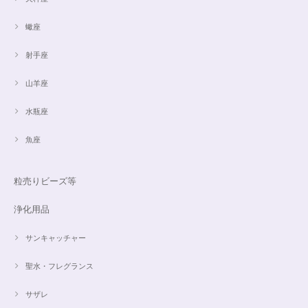
蠍座
射手座
山羊座
水瓶座
魚座
粒売りビーズ等
浄化用品
サンキャッチャー
聖水・フレグランス
サザレ