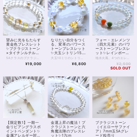
望みに光をもたらす
なりたい自分をつく
フォー・エレメンツ
黄金色ブレスレット
る、変革のパワース
（四大元素）のパワ
✨プクラジストーン
トーンブレスレット
ーストーンブレスレ
×タイチンルチルク
✨大玉シトリン15.5
ット✨レインボーオ
オーツ17cm
㎝
ーラ16cm
5Aクラスのプクラジストーン（イエローサファイア）とタイチンルチルクォーツをつなげた、水晶ブレスレットです。 イエローサファイアはインドでプクラジストーンという名で呼ばれる、金運の石。 インドでは「パワーストーン」として認められているものはこれだけなのだとか。 美しいイエローは金運うんぬんを抜きにしても元気をくれるビタミンカラーです。 タイチンルチルクォーツもまた金運の石として名を馳せるほか、 望みを現実にするパワーを強め、持ち主様の行動力を助けてくれるといわれています。 今回は、透明の水晶、本物のゴールド（14金）を使った14kgf（ゴールドフィルド）スターダストボール、ブルームーンストーンを使っています。 ゴールドフィルドは表面が14金で覆われており、金属アレルギーには非常に強い素材です。 ◆レイキヒーリング浄化、石言葉付ラッピングの上、送料無料でお届け致します。※石言葉は、お届けする石に関連する言葉のなかから占い師が選択した1つを、メッセージリボンにしてお届けします。※レイキヒーリング不要の方はご購入時コメント欄でお知らせくださいませ。 ◆特記のあるものを除き、全て天然に産出したパワーストーンを使用致しております。珠によって個別の色合い差、地中にて生じるクラック（ヒビ）、微少なインクルージョン（内包物）等が見られることがございますので、予めご承知置きくださいませ。再販品につきましては、お写真とは別の珠であっても同グレード、同様の色合いでご用意させていただきます。お届け致しますものは全て、当社基準をクリアした商品です。微少な色合いの違い、クラック、インクルージョンによる返品、交換はできかねますが、商品写真にない大きなもの等、気に掛かる場合はまず一度ご連絡ください。お客様撮影によるお写真を拝見させていただき、返送料のみお客様ご負担にて、交換を承ります。 ◆できるだけ現物に近いお色での撮影を心がけておりますが、モニター彩度等によって多少、色の相違が出る場合があります。ご容赦くださいませ。 ◆石数・デザイン調整によりサイズオーダーも可能ですので、お気軽にご連絡ください。（オーダーや、サイズ等ご確認事項のある場合は、購入手続き前にご連絡くださいませ。連絡先は、BASE内お問い合わせボタンや、Twitter @siosaido をご利用ください。） ◆使われている金属パーツは、金属アレルギーに対応しておりますが、完全にアレルギーが起こらないという保証ではございません。 6月誕生石・ヒーラーおすすめ 店舗使用：2420
大玉10ミリのシトリンとクラッククォーツオーラに、アイリスクォーツとブルームーンストーンを合わせたパワーストーンブレスレットです。 シトリンは金運の石としても知られますが、ブロック解除や変革のパワーも持ち合わせています。 今回は存在感のある10ミリ珠を用い、ゴージャスな印象のブレスレットに仕上げました。 シトリンのなかに細かいクラックが入るのは、石の特性の1つです。 シトリンはアメジストから加熱生成されることが多く、生成過程で細かいクラックが入ります。 非加熱、天然色のシトリンはクラックが少ないのが特徴で、これもまた美しい石ですが 加熱シトリンのクラックも、きらきらと光を反射して美しいものです。 また今回は、クラッククォーツオーラを合わせています。 クラッククォーツオーラは、クラックの入った水晶に特殊技術で金属蒸着を行った天然石。 表面の金属層が独特の虹色を演出します。 アイリスクォーツもまた、水晶のクラックを利用した天然石です。 水晶のクラックには、光の入り具合によって虹が見られます。また光の拡散で身の回りを浄化するともいわれ、スピリチュアルなパワーを存分に楽しんでいただけるでしょう。 "◆レイキヒーリング浄化、石言葉付ラッピングの上、送料無料でお届け致します。※石言葉は、お届けする石に関連する言葉のなかから占い師が選択した1つを、メッセージリボンにしてお届けします。※レイキヒーリング不要の方はご購入時コメント欄でお知らせくださいませ。 ◆特記のあるものを除き、全て天然に産出したパワーストーンを使用致しております。珠によって個別の色合い差、地中にて生じるクラック（ヒビ）、微少なインクルージョン（内包物）等が見られることがございますので、予めご承知置きくださいませ。再販品につきましては、お写真とは別の珠であっても同グレード、同様の色合いでご用意させていただきます。お届け致しますものは全て、当社基準をクリアした商品です。微少な色合いの違い、クラック、インクルージョンによる返品、交換はできかねますが、商品写真にない大きなもの等、気に掛かる場合はまず一度ご連絡ください。お客様撮影によるお写真を拝見させていただき、返送料のみお客様ご負担にて、交換を承ります。 ◆できるだけ現物に近いお色での撮影を心がけておりますが、モニター彩度等によって多少、色の相違が出る場合があります。ご容赦くださいませ。 ◆石数・デザイン調整によりサイズオーダーも可能ですので、お気軽にご連絡ください。（オーダーや、サイズ等ご確認事項のある場合は、購入手続き前にご連絡くださいませ。連絡先は、BASE内お問い合わせボタンや、Twitter @siosaido をご利用ください。） 店舗使用：2419
地水火風、4つのエレメンツのパワーを身に付け、宇宙のエネルギーにつながるためのパワーストーンブレスレットです。 【アラゴナイト（黄・地）】 【ブルーフローライト（青・水）】 【カーネリアン（赤・火）】 【ベスビアナイト（緑・風）】 4種類4色の石は、それぞれが自然のエレメントを表し、調和とバランスの取れた運気を整える助けとなるでしょう。 こっそり占い師のおすすめは、ブルーフローライトの水色で、 他のどの青い石にもない、アニメに登場する水のような絶妙な色あいが、美しく見る人を包み込み癒してくれる、そんな気配です。 また宇宙のパワーを受け取る石といわれる、レインボーオーラを併せています。 虹色のシャボン玉のようなこの水晶は、一種宇宙的な癒しのエネルギーで持つ者を包み込んでくれます。 インスピレーションを高め、精神力を底上げするほか、元々は悪運を退ける無色透明の水晶だけあって、身の回りを浄化する力にも長けています。 ◆レイキヒーリング浄化、石言葉付ラッピングの上、送料無料でお届け致します。※石言葉は、お届けする石に関連する言葉のなかから占い師が選択した1つを、メッセージリボンにしてお届けします。※レイキヒーリング不要の方はご購入時コメント欄でお知らせくださいませ。 ◆特記のあるものを除き、全て天然に産出したパワーストーンを使用致しております。珠によって個別の色合い差、地中にて生じるクラック（ヒビ）、微少なインクルージョン（内包物）等が見られることがございますので、予めご承知置きくださいませ。再販品につきましては、お写真とは別の珠であっても同グレード、同様の色合いでご用意させていただきます。お届け致しますものは全て、当社基準をクリアした商品です。微少な色合いの違い、クラック、インクルージョンによる返品、交換はできかねますが、商品写真にない大きなもの等、気に掛かる場合はまず一度ご連絡ください。お客様撮影によるお写真を拝見させていただき、返送料のみお客様ご負担にて、交換を承ります。 ◆できるだけ現物に近いお色での撮影を心がけておりますが、モニター彩度等によって多少、色の相違が出る場合があります。ご容赦くださいませ。 ◆石数・デザイン調整によりサイズオーダーも可能ですので、お気軽にご連絡ください。（オーダーや、サイズ等ご確認事項のある場合は、購入手続き前にご連絡くださいませ。連絡先は、BASE内お問い合わせボタンや、Twitter @siosaido をご利用ください。） 店舗使用：2418
¥19,000
¥6,800
¥2,500
SOLD OUT
【限定数1】一期一
金運上昇の魔法！プ
プクラジストーン
会リビアングラスポ
クラジストーンと六
（イエローサファイ
イントペンダント✨
角魔法陣のブレスレ
ア）7mm玉5Aグレ
金属アレルギー対応
ット✨17cm
ード粒売り