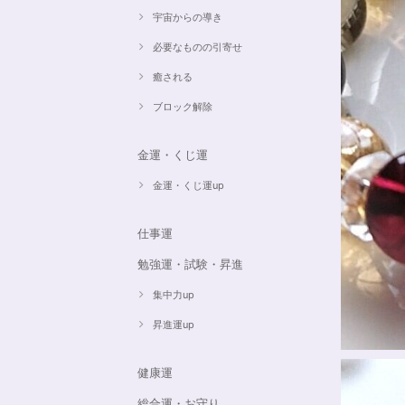
宇宙からの導き
必要なものの引寄せ
癒される
ブロック解除
金運・くじ運
金運・くじ運up
仕事運
勉強運・試験・昇進
集中力up
昇進運up
健康運
総合運・お守り