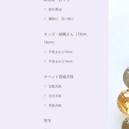
総合運up
魔除け、災い除け
キッズ・細腕さん（13cm、
14cm）
手首まわり13cm
手首まわり14cm
チベット西蔵天珠
宝瓶天珠
日月天珠
菩提天珠
梵字