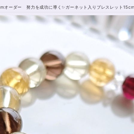
.5cmオーダー 努力を成功に導く✨ガーネット入りブレスレット15c