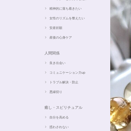
精神的に落ち着きたい
女性のリズムを整えたい
安産祈願
産後の心身ケア
人間関係
良き出会い
コミュニケーション力up
トラブル解決・防止
悪縁切り
癒し・スピリチュアル
自分を高める
惑わされない