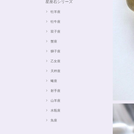
星座石シリーズ
牡羊座
牡牛座
双子座
蟹座
獅子座
乙女座
天秤座
蠍座
射手座
山羊座
水瓶座
魚座