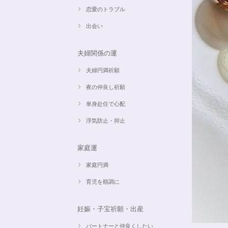
恋愛のトラブル
出会い
夫婦関係の運
夫婦円満祈願
夜の仲良し祈願
単身赴任で心配
浮気防止・抑止
家庭運
家庭円満
育児を順調に
妊娠・子宝祈願・出産
パートナーと仲良くしたい