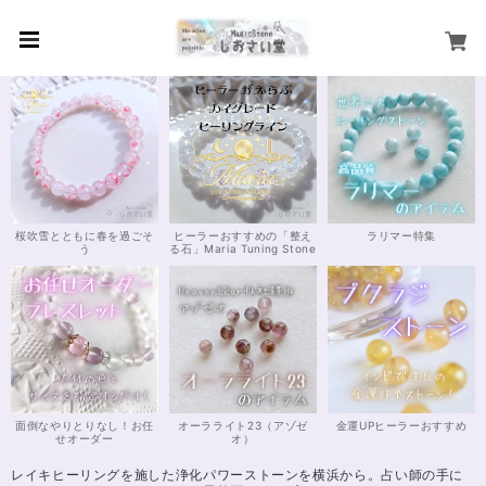
桜吹雪とともに春を過ごそ
ヒーラーおすすめの「整え
ラリマー特集
う
る石」Maria Tuning Stone
面倒なやりとりなし！お任
オーラライト23（アゾゼ
金運UPヒーラーおすすめ
せオーダー
オ）
レイキヒーリングを施した浄化パワーストーンを横浜から。占い師の手に