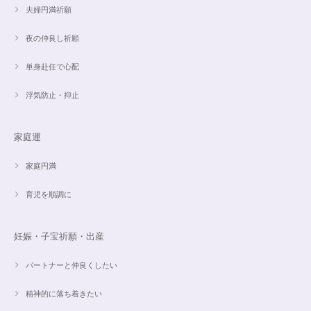
夫婦円満祈願
夜の仲良し祈願
単身赴任で心配
浮気防止・抑止
家庭運
家庭円満
育児を順調に
妊娠・子宝祈願・出産
パートナーと仲良くしたい
精神的に落ち着きたい