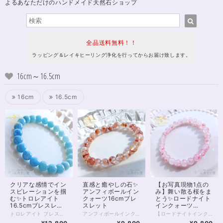
よるあなただけのハンドメイド天然石ショップ
全品送料無料！！
ラッピング＆レイキヒーリング浄化を行ってからお届け致します。
16cm～16.5cm
16cm
16.5cm
クリアな感情でイン
直感と癒やしの石✨
【お写真現物1点の
スピレーションを掴
アンフィボールイン
み】舞い散る桜をま
む✨トロレアイト
クォーツ16cmブレ
とう✨ロードナイト
16.5cmブレスレッ
スレット
インクォーツ
ト
16.5cmブレスレッ
トロレアイト ブレスレット 静かな空のように、やさしく広がる青のグラデーション。 淡いブルーから深みのある色合いへと移ろうその表情は、心の奥にそっと沁みわたるような美しさを持っています。 グラデーションがここまで美しいトロレアイトのブレスレットは決して多くありません✨ トロレアイトは、 思考や感情を静かに整え、 内側のざわめきをやさしく鎮めてくれる石。 情報や感情に揺さぶられやすいときほど、 一度立ち止まり、 “本来の自分の感覚”に戻ることの大切さを教えてくれます。 スピリチュアルな感性を大切にしている方や、 内観・瞑想・エネルギーワークを日常に取り入れている方にもおすすめの一本です。 今回のブレスレットは、 やわらかなブルーの濃淡が美しくつながるグラデーションタイプ。 見ているだけで呼吸が深くなるような、 穏やかで澄んだ存在感があります。 日々の中でふと触れたとき、 心を静けさへと導いてくれるでしょう。 ⸻ 【サイズ】 珠サイズ：約8mm 内周：約16.5cm ※1点もの／再入荷未定 ⸻ こんな方におすすめ ・心を落ち着けたい ・思考をクリアにしたい ・内観や瞑想を深めたい ・スピリチュアルな感覚を整えたい ⸻ 石は願いを叶えるためのものではなく、 あなた自身を整えるための“道具”。 このブレスレットが、 あなたの心と流れをやさしく整えるきっかけとなりますように。 — Maria Tuning Stone — ◆レイキヒーリング浄化、石言葉付ラッピングの上、送料無料でお届け致します。※石言葉は、お届けする石に関連する言葉のなかから占い師が選択した1つを、メッセージリボンにしてお届けします。※レイキヒーリング不要の方はご購入時コメント欄でお知らせくださいませ。 ◆特記のあるものを除き、全て天然に産出したパワーストーンを使用致しております。珠によって個別の色合い差、地中にて生じるクラック（ヒビ）、微少なインクルージョン（内包物）等が見られることがございますので、予めご承知置きくださいませ。お届け致しますものは全て、当社基準をクリアした商品です。微少な色合いの違い、クラック、インクルージョンによる返品、交換はできかねますが、商品写真にない大きなもの等、気に掛かる場合はまず一度ご連絡ください。お客様撮影によるお写真を拝見させていただき、返送料のみお客様ご負担にて、交換を承ります。 ◆できるだけ現物に近いお色での撮影を心がけておりますが、モニター彩度等によって多少、色の相違が出る場合があります。ご容赦くださいませ。 ◆石数・デザイン調整によりサイズオーダーも可能ですので、お気軽にご連絡ください。（オーダーや、サイズ等ご確認事項のある場合は、購入手続き前にご連絡くださいませ。連絡先は、BASE内お問い合わせボタンや、Twitter @siosaido をご利用ください。） ◆こちらの商品は拡大オーダーに珠入荷のためのお時間をいただくことがございます。 店舗使用：2603 ヒーラーおすすめ
アンフィボールインクォーツ ブレスレット 内側にそっと灯るような、赤い景色。 ひと粒ひと粒に浮かぶインクルージョンが、まるで“内なる想い”を映し出すような一本です。 アンフィボールインクォーツは、 自分の奥にある感情や本音にやさしく気づかせ、 「本当はどうしたいのか」を静かに整えていく石。 外側の出来事に振り回されるのではなく、 自分の中心に戻ること。 そこから選び直すこと。 そんな“流れの再調整”をしたいときに、 そっと寄り添ってくれます。 今回のブレスレットは、 透明感のある水晶の中に、赤〜オレンジの内包物がやわらかく広がる美しい個体を厳選。 派手さではなく、 じんわりと心に残るような存在感。 日常の中でふと目に入るたびに、 「整える」という感覚を思い出させてくれるでしょう。 ⸻ 【サイズ】 珠サイズ：約7.5〜8mm 内周：約16cm 【価格】 9,800円（税込） ※1点もの／再入荷未定 ⸻ こんな方におすすめ ・気持ちを整理したい ・自分の本音を大切にしたい ・流れを整えて前に進みたい ・感情に振り回されやすいと感じる ⸻ 石は願いを叶えるためのものではなく、 あなた自身を整えるための“道具”。 このブレスレットが、 あなたの心と流れをやさしく整えるきっかけとなりますように。 — Maria Tuning Stone — ◆レイキヒーリング浄化、石言葉付ラッピングの上、送料無料でお届け致します。※石言葉は、お届けする石に関連する言葉のなかから占い師が選択した1つを、メッセージリボンにしてお届けします。※レイキヒーリング不要の方はご購入時コメント欄でお知らせくださいませ。 ◆特記のあるものを除き、全て天然に産出したパワーストーンを使用致しております。珠によって個別の色合い差、地中にて生じるクラック（ヒビ）、インクルージョン（内包物）による凹み等が見られることがございますので、予めご承知置きくださいませ。お届け致しますものは全て、当社基準をクリアした商品です。微少な色合いの違い、クラック、インクルージョンによる返品、交換はできかねますが、商品写真にない大きなもの等、気に掛かる場合はまず一度ご連絡ください。お客様撮影によるお写真を拝見させていただき、返送料のみお客様ご負担にて、返品を承ります。 ◆できるだけ現物に近いお色での撮影を心がけておりますが、モニター彩度、直射日光の有無によって多少、色の相違が出る場合があります。ご容赦くださいませ。 ◆石数・デザイン調整によりサイズオーダーも可能ですので、お気軽にご連絡ください。（オーダーや、サイズ等ご確認事項のある場合は、購入手続き前にご連絡くださいませ。連絡先は、BASE内お問い合わせボタンや、Twitter @siosaido をご利用ください。） ◆こちらの商品は拡大オーダーに珠入荷のためのお時間をいただくことがございます。 店舗使用：2602 ヒーラーおすすめ
【ロードナイトインクォーツ｜桜舞う癒しのブレスレット】 まるで桜の花びらが水晶の中に舞い込んだかのような、 やさしく儚い美しさを持つ「ロードナイトインクォーツ」。 透明感のある水晶に、 ピンクのインクルージョンがふんわりと広がり、 春の光を閉じ込めたような一品です。 ひと粒ひと粒に異なる表情があり、 自然が生み出した唯一無二の景色を楽しめます。 本品は7.5～8mm玉を使用した、 3Aグレードの美麗高品質ブレスレット。 肌なじみもよく、日常使いにもおすすめです。 ◇ スピリチュアルメッセージ ◇ ロードナイトは「愛と再生」のエネルギーを持つ石。 インクォーツになることで、その力はより繊細に、やさしく広がります。 ・傷ついた心をそっと癒す ・感情を整え、自己肯定感を高める ・人とのつながりをあたたかく結び直す 無理に前に進もうとしなくてもいい。 この石は、あなたのペースで整うことを優しく後押ししてくれます。 ◇ こんな方へ ◇ ・心を穏やかに整えたい方 ・優しい愛のエネルギーに包まれたい方 ・新しい季節に向けて気持ちをリセットしたい方 春の訪れを感じるような、やわらかなエネルギー。 あなたの日常に、静かに寄り添うお守りとしてお迎えください✨ ※一点限定入荷 ※同じ模様は二つと存在しません 気になったタイミングが、 あなたにとってのベストな出会いかもしれません。 ◆レイキヒーリング浄化、石言葉付ラッピングの上、送料無料でお届け致します。※石言葉は、お届けする石に関連する言葉のなかから占い師が選択した1つを、メッセージリボンにしてお届けします。※レイキヒーリング不要の方はご購入時コメント欄でお知らせくださいませ。 ◆特記のあるものを除き、全て天然に産出したパワーストーンを使用致しております。珠によって個別の色合い差、地中にて生じるクラック（ヒビ）、微少なインクルージョン（内包物）等が見られることがございますので、予めご承知置きくださいませ。再販品につきましては、お写真とは別の珠であっても同グレード、同様の色合いでご用意させていただきます。お届け致しますものは全て、当社基準をクリアした商品です。微少な色合いの違い、クラック、インクルージョンによる返品、交換はできかねますが、商品写真にない大きなもの等、気に掛かる場合はまず一度ご連絡ください。お客様撮影によるお写真を拝見させていただき、返送料のみお客様ご負担にて、交換を承ります。 ◆できるだけ現物に近いお色での撮影を心がけておりますが、モニター彩度等によって多少、色の相違が出る場合があります。ご容赦くださいませ。 ◆石数・デザイン調整によりサイズオーダーも可能ですので、お気軽にご連絡ください。（オーダーや、サイズ等ご確認事項のある場合は、購入手続き前にご連絡くださいませ。連絡先は、BASE内お問い合わせボタンや、Twitter @siosaido をご利用ください。） ◆こちらの商品は拡大オーダーに珠入荷のためのお時間をいただくことがございます。 店舗使用：2601 ヒーラーおすすめ
ト