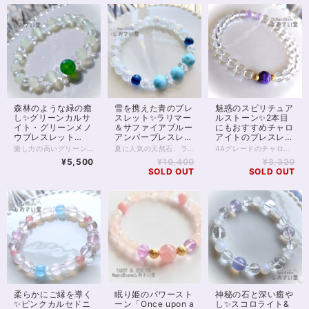
森林のような緑の癒
雪を携えた青のブレ
魅惑のスピリチュア
し✨グリーンカルサ
スレット✨ラリマー
ルストーン✨2本目
イト・グリーンメノ
＆サファイアブルー
にもおすすめチャロ
ウブレスレット
アンバーブレスレッ
アイトのブレスレッ
16.5cm
ト16cm
ト16.5cm
癒し力の高いグリーンメノウとグリーンカルサイトを使ったブレスレットです。 グリーンカルサイトは割れやすい性質があり、 天然石ビーズに加工されていることはさほど多くはありません。 アレルギー、花粉症を緩和するとも言われており、春先のぐずぐずした時期はもちろん、夏場の暑い時期にも涼しげでおすすめです。 また、心の調和をもたらすといわれるグリーン瑪瑙、 光をサンキャッチャーのように拡散して浄化力を高める 64面カットクリスタルを使用しています。 ※微細ですがカットにムラのある珠がございます。お写真3枚目左上の珠をご覧ください ◆レイキヒーリング浄化、石言葉付ラッピングの上、送料無料でお届け致します。※石言葉は、お届けする石に関連する言葉のなかから占い師が選択した1つを、メッセージリボンにしてお届けします。※レイキヒーリング不要の方はご購入時コメント欄でお知らせくださいませ。 ◆特記のあるものを除き、全て天然に産出したパワーストーンを使用致しております。珠によって個別の色合い差、地中にて生じるクラック（ヒビ）、微少なインクルージョン（内包物）等が見られることがございますので、予めご承知置きくださいませ。再販品につきましては、お写真とは別の珠であっても同グレード、同様の色合いでご用意させていただきます。お届け致しますものは全て、当社基準をクリアした商品です。微少な色合いの違い、クラック、インクルージョンによる返品、交換はできかねますが、商品写真にない大きなもの等、気に掛かる場合はまず一度ご連絡ください。お客様撮影によるお写真を拝見させていただき、返送料のみお客様ご負担にて、交換を承ります。 ◆できるだけ現物に近いお色での撮影を心がけておりますが、モニター彩度等によって多少、色の相違が出る場合があります。ご容赦くださいませ。 ◆石数・デザイン調整によりサイズオーダーも可能ですので、お気軽にご連絡ください。（オーダーや、サイズ等ご確認事項のある場合は、購入手続き前にご連絡くださいませ。連絡先は、BASE内お問い合わせボタンや、Twitter @siosaido をご利用ください。） 店舗使用：2454
夏に人気の天然石、ラリマーのブレスレットです。 海あるいは青空のような美しさが魅力的な最高グレード5Aのラリマーに、 今回は鮮やかな藍色のサファイアブルーアンバーを合わせています。 ※サファイアブルーアンバーは、琥珀に、一部の地域でしか伝わらない伝統的な技法で青く着色したものです。 今回はポーランド産のものを入荷しています※ 高いグレード大粒のラリマーは、ブレスレットで身に付けると5万円前後になることもありますが、9mmサイズ×3珠を使用しているため、存在感がありながらもお得に身に付けられる1本。 持ちたいけれどいきなり高額なものはちょっと……と感じてしまう、ラリマー初心者さんにもおすすめです。 爽やかな青の2色が、雪原のようなクラッククォーツオーラに映える 涼しげな1本です。 ◆レイキヒーリング浄化、ラッピングの上、送料無料でお届け致します。 ◆特記のあるものを除き、全て天然に産出したパワーストーンを使用致しております。珠によって個別の色合い差、地中にて生じるクラック（ヒビ）、微少なインクルージョン（内包物）等が見られることがございますので、予めご承知置きくださいませ。再販品につきましては、お写真とは別の珠であっても同グレード、同様の色合いでご用意させていただきます。お届け致しますものは全て、当社基準をクリアした商品です。微少な色合いの違い、クラック、インクルージョンによる返品、交換はできかねますが、商品写真にない大きなもの等、気に掛かる場合はまず一度ご連絡ください。お客様撮影によるお写真を拝見させていただき、返送料のみお客様ご負担にて、交換を承ります。 ◆できるだけ現物に近いお色での撮影を心がけておりますが、モニター彩度等によって多少、色の相違が出る場合があります。ご容赦くださいませ。 ◆石数・デザイン調整によりサイズオーダーも可能ですので、お気軽にご連絡ください。（オーダーや、サイズ等ご確認事項のある場合は、購入手続き前にご連絡くださいませ。連絡先は、BASE内お問い合わせボタンや、Twitter @siosaido をご利用ください。） 店舗使用：2409・ヒーラーおすすめ
4Aグレードのチャロアイトをひと粒、中央に据えた、シンプルでうつくしいブレスレットです。 チャロアイトは世界三大ヒーリングストーンに数えられる癒しの石でありながら、人を魅了する魅惑の石ともいわれてきました。 不思議な透明感をもつマーブル模様の紫色は、精神世界の高みへと持つ人をいざなってくれます。 癒しの力の強さから、ヒーラーやスピリチュアリストにも人気の石です。 チャロアイト両脇は14kgf、金属アレルギー対応ゴールドフィルド。 基本的に金属アレルギーが起こりにくいといわれていますが、すぐにアレルギーが起こってしまうなど敏感な方は避けたほうが良いかもしれません。 水晶、タイチンルチルクォーツへの変更が可能です。お気軽にメッセージをお送りください。 対面にブルームーンストーンを1石、ラベンダーアメジストを2石配置しています。 ほか、6mmクリスタルの細身なつくりで2本目の重ねづけブレスレットとしてもおすすめです。 全体とおして癒し力、守護力が高く、悪意、邪念をよせつけない造りです。 ◆レイキヒーリング浄化、石言葉付ラッピングの上、送料無料でお届け致します。※石言葉は、お届けする石に関連する言葉のなかから占い師が選択した1つを、メッセージリボンにしてお届けします。※レイキヒーリング不要の方はご購入時コメント欄でお知らせくださいませ。 ◆特記のあるものを除き、全て天然に産出したパワーストーンを使用致しております。珠によって個別の色合い差、地中にて生じるクラック（ヒビ）、微少なインクルージョン（内包物）等が見られることがございますので、予めご承知置きくださいませ。再販品につきましては、お写真とは別の珠であっても同グレード、同様の色合いでご用意させていただきます。お届け致しますものは全て、当社基準をクリアした商品です。微少な色合いの違い、クラック、インクルージョンによる返品、交換はできかねますが、商品写真にない大きなもの等、気に掛かる場合はまず一度ご連絡ください。お客様撮影によるお写真を拝見させていただき、返送料のみお客様ご負担にて、交換を承ります。 ◆できるだけ現物に近いお色での撮影を心がけておりますが、モニター彩度等によって多少、色の相違が出る場合があります。ご容赦くださいませ。 ◆石数・デザイン調整によりサイズオーダーも可能ですので、お気軽にご連絡ください。（オーダーや、サイズ等ご確認事項のある場合は、購入手続き前にご連絡くださいませ。連絡先は、BASE内お問い合わせボタンや、Twitter @siosaido をご利用ください。） 店舗使用：2411 ヒーラーおすすめ
¥5,500
¥10,400
¥3,320
SOLD OUT
SOLD OUT
柔らかにご縁を導く
眠り姫のパワースト
神秘の石と深い癒や
✨ピンクカルセドニ
ーン「Once upon a
し✨スコロライト&