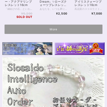
ー・アクアマリンブ
Dream」✨ローズク
アイリスクォーツブ
レスレット16cm
ォーツブレスレット
レスレット16cm
16cm
「縁結びの石」といわれるカルセドニーのうち、 ピンクカルセドニーとラベンダーカルセドニーの二種を使用した パワーストーンブレスレットです。 ピンクカルセドニーは 「恋愛のご縁を導く」といわれ、 ラベンダーカルセドニーは 「自分にとって良いご縁を導く」といわれます。 総じて紫の石は、 自分に必要なものを選り分けることに優れているようです。 このブレスレットにはもう1つ 透明な紫の石、ラベンダーアメジストが使われていますが ラベンダーアメジストもまた、 自分が必要とする道へ導いてくれるといわれる石の一つです。 このブレスレットには他に、 幸せな結婚を暗示するアクアマリン 自分の魅力を最大限に引き出すことを助けるディープローズクォーツ などが使われています。 パステル調の柔らかな色あいで こころを緩め、 自分に必要なご縁を引き寄せてください。 ◆レイキヒーリング浄化、石言葉付ラッピングの上、送料無料でお届け致します。※石言葉は、お届けする石に関連する言葉のなかから占い師が選択した1つを、メッセージリボンにしてお届けします。※レイキヒーリング不要の方はご購入時コメント欄でお知らせくださいませ。 ◆特記のあるものを除き、全て天然に産出したパワーストーンを使用致しております。珠によって個別の色合い差、地中にて生じるクラック（ヒビ）、微少なインクルージョン（内包物）等が見られることがございますので、予めご承知置きくださいませ。再販品につきましては、お写真とは別の珠であっても同グレード、同様の色合いでご用意させていただきます。お届け致しますものは全て、当社基準をクリアした商品です。微少な色合いの違い、クラック、インクルージョンによる返品、交換はできかねますが、商品写真にない大きなもの等、気に掛かる場合はまず一度ご連絡ください。お客様撮影によるお写真を拝見させていただき、返送料のみお客様ご負担にて、交換を承ります。 ◆できるだけ現物に近いお色での撮影を心がけておりますが、モニター彩度等によって多少、色の相違が出る場合があります。ご容赦くださいませ。 ◆石数・デザイン調整によりサイズオーダーも可能ですので、お気軽にご連絡ください。（オーダーや、サイズ等ご確認事項のある場合は、購入手続き前にご連絡くださいませ。連絡先は、BASE内お問い合わせボタンや、Twitter @siosaido をご利用ください。） 店舗使用：2452
あなたを、いつも夢に見て…… その瞳さえとても懐かしい。 眠り姫が映画の中で歌った 「Once upon a Dream（いつか夢で）」は 人と人との不思議なご縁を あらわしているかのような曲です。 運命の人、なんて言い方がありますが 私たちはその相手と、 もしかしたら生まれる前から縁を持ち、 現実に逢った時、 「初めてではない感覚」に 陥るのかもしれませんね。 「Once upon a Dream」 そんな人との出会いや、ご縁の導きを願った、 恋愛運パワーストーンブレスレットです。 ディープローズクォーツAAA 10mm、8mm 14kgf ゴールドボール ピンクフローライトAAAAA 7mm ローズクォーツAAAAA 8mm クラッククォーツオーラAAAAA 6mm ※天然石はそれぞれに風合いがありますが、 特にピンクフローライトはピンクの色に濃淡がありますので 比較的、個体差が大きい石と言えます。 こちらの商品は再販となっており、お届けの石は お写真とは違う個体ですが パープルピンクのお色味はほとんど変わりません。 ◆レイキヒーリング浄化、石言葉付ラッピングの上、送料無料でお届け致します。※石言葉は、お届けする石に関連する言葉のなかから占い師が選択した1つを、メッセージリボンにしてお届けします。※レイキヒーリング不要の方はご購入時コメント欄でお知らせくださいませ。 ◆特記のあるものを除き、全て天然に産出したパワーストーンを使用致しております。珠によって個別の色合い差、地中にて生じるクラック（ヒビ）、微少なインクルージョン（内包物）等が見られることがございますので、予めご承知置きくださいませ。再販品につきましては、お写真とは別の珠であっても同グレード、同様の色合いでご用意させていただきます。お届け致しますものは全て、当社基準をクリアした商品です。微少な色合いの違い、クラック、インクルージョンによる返品、交換はできかねますが、商品写真にない大きなもの等、気に掛かる場合はまず一度ご連絡ください。お客様撮影によるお写真を拝見させていただき、返送料のみお客様ご負担にて、交換を承ります。 ◆できるだけ現物に近いお色での撮影を心がけておりますが、モニター彩度等によって多少、色の相違が出る場合があります。ご容赦くださいませ。 ◆石数・デザイン調整によりサイズオーダーも可能ですので、お気軽にご連絡ください。（オーダーや、サイズ等ご確認事項のある場合は、購入手続き前にご連絡くださいませ。連絡先は、BASE内お問い合わせボタンや、Twitter @siosaido をご利用ください。） ◆使われている金属パーツは、14kgp（本金を使用したゴールドフィルド）で金属アレルギーに対応しておりますが、完全にアレルギーが起こらないという保証ではございません。 店舗使用：2451
高品質のスコロライトとアイリスクォーツを用いたパワーストーンブレスレットです。 スコロライトのミルキーな色あいがホワイトカルセドニーとよくあいます。 スコロライトは天然アメジストに特殊加工を施した石で、 癒やしのパワーが大変大きいといわれています。 アメジストに比べてミルキーがかっているのが特徴ですが 特殊加工をほどこす間に割れたり、別の色になってしまったりして 品質のよいスコロライトになるのはほんの一部であるということです。 今回の石は品質よく、また軽めのクラックが入っていますが虹が見えることもあり、さまざまな角度で楽しんでいただけます。 浄化、癒やし、引き寄せにおすすめのブレスレットです。 内周16cm強、16.5cmの方も着用いただけます。サイズオーダーも承ります。 ◆レイキヒーリング浄化、ラッピングの上、送料無料でお届け致します。 ◆特記のあるものを除き、全て天然に産出したパワーストーンを使用致しております。珠によって個別の色合い差、地中にて生じるクラック（ヒビ）、微少なインクルージョン（内包物）等が見られることがございますので、予めご承知置きくださいませ。再販品につきましては、お写真とは別の珠であっても同グレード、同様の色合いでご用意させていただきます。お届け致しますものは全て、当社基準をクリアした商品です。微少な色合いの違い、クラック、インクルージョンによる返品、交換はできかねますが、商品写真にない大きなもの等、気に掛かる場合はまず一度ご連絡ください。お客様撮影によるお写真を拝見させていただき、返送料のみお客様ご負担にて、交換を承ります。 ◆できるだけ現物に近いお色での撮影を心がけておりますが、モニター彩度等によって多少、色の相違が出る場合があります。ご容赦くださいませ。 ◆石数・デザイン調整によりサイズオーダーも可能ですので、お気軽にご連絡ください。（オーダーや、サイズ等ご確認事項のある場合は、購入手続き前にご連絡くださいませ。連絡先は、BASE内お問い合わせボタンや、Twitter @siosaido をご利用ください。） ・ヒーラーおすすめ 店舗使用：2443
¥5,200
¥2,500
¥7,000
SOLD OUT
More