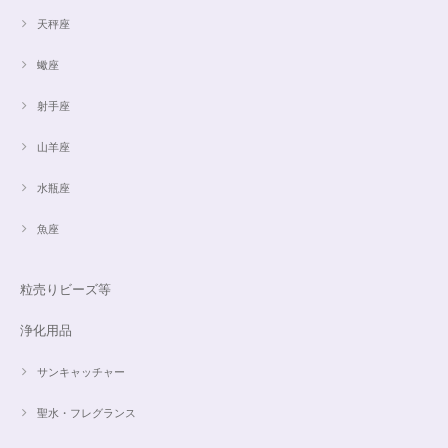
天秤座
蠍座
射手座
山羊座
水瓶座
魚座
粒売りビーズ等
浄化用品
サンキャッチャー
聖水・フレグランス