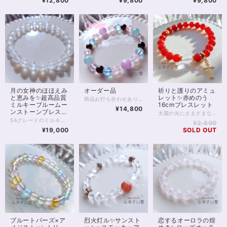
¥12,800
¥9,800
¥9,800
月の女神のほほえみ
オーダー品
祈りと護りのアミュ
と恵みを✨超高品質
レット✨赤めのう
商品お打ち合わせありがとうございました(｡ᵕᴗᵕ｡) ※この商品はオーダー商品です ご予約のお客様のみご購入可能です
ミルキーブルームー
16cmブレスレット
¥14,800
ンストーンブレスレ
太陽の光にさまざまな表情を見せる、 赤めのうのお守りブレスレットです。 深みのある赤色は、古くから“守護”や“生命力”を象徴する色として愛され、身につける人の心を力強くサポートすると言われています。 中央には、透明度の高いクリスタル（水晶）を配し、浄化と調和のエネルギーをプラス。 赤めのうの温かいエネルギーをやさしくまとめ、より安定感のあるバランスへ導いてくれます。 邪気をよけるともいわれ、占い師をはじめデリケートな職業の方にもおすすめです。 手元で軽やかに揺れるゴールドのクロスチャームは祈りと浄化の象徴として。 気品のある輝きが、普段使いにも特別な装いにもそっと寄り添います。 太陽のもとでは燃えるような、 室内では落ち着いた赤色に。 強力な邪気よけの2つの顔を楽しんでくださいね。 ※ロンデル部分はゴールドフィルドを使用しています。 チャームは合金です。 ◆レイキヒーリング浄化、石言葉付ラッピングの上、送料無料でお届け致します。※石言葉は、お届けする石に関連する言葉のなかから占い師が選択した1つを、メッセージリボンにしてお届けします。※レイキヒーリング不要の方はご購入時コメント欄でお知らせくださいませ。 ◆特記のあるものを除き、全て天然に産出したパワーストーンを使用致しております。珠によって個別の色合い差、地中にて生じるクラック（ヒビ）、微少なインクルージョン（内包物）等が見られることがございますので、予めご承知置きくださいませ。再販品につきましては、お写真とは別の珠であっても同グレード、同様の色合いでご用意させていただきます。お届け致しますものは全て、当社基準をクリアした商品です。微少な色合いの違い、クラック、インクルージョンによる返品、交換はできかねますが、商品写真にない大きなもの等、気に掛かる場合はまず一度ご連絡ください。お客様撮影によるお写真を拝見させていただき、返送料のみお客様ご負担にて、交換を承ります。 ◆できるだけ現物に近いお色での撮影を心がけておりますが、モニター彩度等によって多少、色の相違が出る場合があります。ご容赦くださいませ。 ◆石数・デザイン調整によりサイズオーダーも可能ですので、お気軽にご連絡ください。（オーダーや、サイズ等ご確認事項のある場合は、購入手続き前にご連絡くださいませ。連絡先は、BASE内お問い合わせボタンや、Twitter @siosaido をご利用ください。） 店舗使用：2514 ヒーラーおすすめ
ット16.5cm
5Aグレードのミルキーブルームーンストーン（ペリステライト） クラックがほとんどみられない綺麗な躯体、 優しさを感じさせるミルキーな色あいが魅力的な1本です。 あえて他の石と組み合わせることなく 1種類のみでまとめた、非常に美しいブレスレット。 すべて7.5～8mmの珠となります。 どの珠にもうつくしいブルーシラーが大きく浮かび、 光の当たり具合、昼か夜かによっても、さまざまな表情を見せてくれるでしょう。 今回、個体価格差により少しお値下げでお出ししております。 特別な輝きをぜひ身に付けてみてください。 ◆レイキヒーリング浄化、石言葉付ラッピングの上、送料無料でお届け致します。※石言葉は、お届けする石に関連する言葉のなかから占い師が選択した1つを、メッセージリボンにしてお届けします。※レイキヒーリング不要の方はご購入時コメント欄でお知らせくださいませ。 ◆特記のあるものを除き、全て天然に産出したパワーストーンを使用致しております。珠によって個別の色合い差、地中にて生じるクラック（ヒビ）、微少なインクルージョン（内包物）等が見られることがございますので、予めご承知置きくださいませ。再販品につきましては、お写真とは別の珠であっても同グレード、同様の色合いでご用意させていただきます。お届け致しますものは全て、当社基準をクリアした商品です。微少な色合いの違い、クラック、インクルージョンによる返品、交換はできかねますが、商品写真にない大きなもの等、気に掛かる場合はまず一度ご連絡ください。お客様撮影によるお写真を拝見させていただき、返送料のみお客様ご負担にて、交換を承ります。 ◆できるだけ現物に近いお色での撮影を心がけておりますが、モニター彩度等によって多少、色の相違が出る場合があります。ご容赦くださいませ。 ◆デザイン調整によりサイズオーダーも可能ですので、お気軽にご連絡ください。（デザイン変更なしのサイズオーダーは金額up必須。また類似した色あい・サイズのムーンストーンをお探しするため、お待たせすることがございます）（オーダーや、サイズ等ご確認事項のある場合は、購入手続き前にご連絡くださいませ。連絡先は、BASE内お問い合わせボタンや、Twitter @siosaido をご利用ください。） 店舗使用：2440 6月誕生石・ヒーラーおすすめ
¥2,800
¥19,000
SOLD OUT
ブルートパーズ×ア
烈火灯ル✨サンスト
恋するオーロラの煌