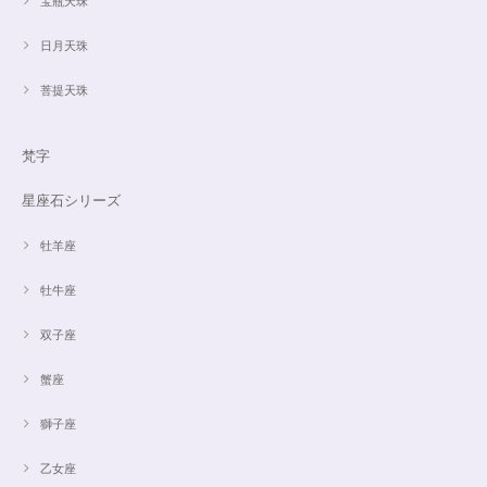
宝瓶天珠
日月天珠
菩提天珠
梵字
星座石シリーズ
牡羊座
牡牛座
双子座
蟹座
獅子座
乙女座