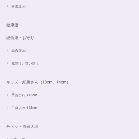
昇進運up
健康運
総合運・お守り
総合運up
魔除け、災い除け
キッズ・細腕さん（13cm、14cm）
手首まわり13cm
手首まわり14cm
チベット西蔵天珠