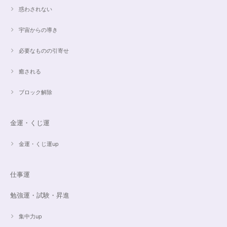
惑わされない
宇宙からの導き
必要なものの引寄せ
癒される
ブロック解除
金運・くじ運
金運・くじ運up
仕事運
勉強運・試験・昇進
集中力up