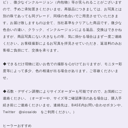
ビ）、微少なインクルージョン（内包物）等が見られることがございます
ので、予めご承知置きくださいませ。再販品につきましては、お写真とは
別の珠であっても同グレード、同様の色合いでご用意させていただきま
す。お届け致しますものは全て、当社基準をクリアした商品です。微少な
色合いの違い、クラック、インクルージョンによる返品、交換はできかね
ますが、商品写真にない大きなもの等、気に掛かる場合はまず一度ご連絡
ください。お客様撮影によるお写真を拝見させていただき、返送料のみお
客様ご負担にて、交換を承ります。
◆できるだけ現物に近いお色での撮影を心がけておりますが、モニター彩
度等によって多少、色の相違が出る場合があります。ご容赦くださいま
せ。
◆石数・デザイン調整によりサイズオーダーも可能ですので、お気軽にご
連絡ください。（オーダーや、サイズ等ご確認事項のある場合は、購入手
続き前にご連絡くださいませ。連絡先は、BASE内お問い合わせボタンや、
Twitter @siosaido をご利用ください。）
ヒーラーおすすめ