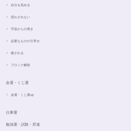
2024/03/27
自分を高める
惑わされない
希望通りに作って頂けました❣️ とても綺麗でうれしいです☺️ 対応も丁寧
で、梱包も綺麗にして頂きありがとうございました😊 次に購入する時もこ
宇宙からの導き
ちらでお願いしたいと思います☺️
必要なものの引寄せ
ご売約済✨ピンクフローライト限定バイカラー✨16.5cmブレスレット
癒される
2023/09/09
ブロック解除
とても丁寧にご対応いただきありがとうございました。ストーンもすごくキ
ラキラして綺麗でした。大切に着けたいと思います(*^^*)
金運・くじ運
金運・くじ運up
16cmオーダーご売約済【うつし世はゆめ 夜の夢こそまこと】5Aclassカイヤナイト15cmブレスレット
2023/07/29
仕事運
昨日無事届きました！ 江戸川乱歩と明智小五郎にまさにイメージピッタリ
勉強運・試験・昇進
の、なんとも不思議な雰囲気のするブレスです。 サイズ直しで入れていた
だいたアメジストが、2つの色味のためにまた素敵で…すみません、語彙力