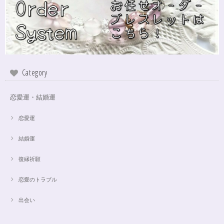
いしてみたいなと思いました！
インスピレーションの湧泉✨アクアオーラブレスレット15.5cm
2024/10/22
Category
この度は、ご縁に感謝致します。 やはり、この色のアクアオーラに出会え
て、 嬉しいです。 ダークアクアオーラも幻想的ですが、この爽やかな 水色
も、ずっーと見ていられますね。 素敵なブレスレットを、有難うございま
恋愛運・結婚運
した。
恋愛運
結婚運
【限定数1】アパタイトのサザレ100g/精神安定/パワーストーンブレスレット浄化
2024/10/22
復縁祈願
思ったより小粒でしたがとても綺麗なアパタイトでした ありがとうござい
恋愛のトラブル
ました⭐︎ アパタイトは大丈夫だったのですが、箱が潰れておまけで付いてい
たフローライトのさざれが粉々でした アパタイトを固定していたテープも
取れていたので、相当揺らされたか投げられたりしたのかも…
出会い