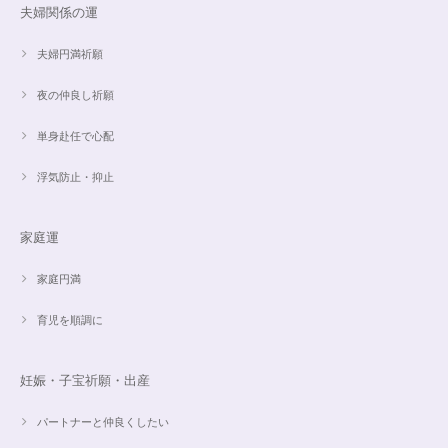
夫婦関係の運
【限定数1】レモンクォーツのサザレ100g/空間浄化/パワーストーンブレスレット浄化
2024/09/07
夫婦円満祈願
夜の仲良し祈願
単身赴任で心配
魅惑のスピリチュアルストーン｜2本目にもおすすめ！チャロアイトのブレスレット✨16.5cm
2024/09/07
浮気防止・抑止
家庭運
オーダー✨18cmブレスレット2点セット(⋆ᵕᴗᵕ⋆).+*
2024/06/20
家庭円満
育児を順調に
こんばんは。 商品受け取りました。 サイズ調整していただき、画像で見る
より本物の方がより素敵で、大変満足してしています。 毎日パワーストー
ンに癒されそうです。 ご丁寧な対応に感謝しております。
妊娠・子宝祈願・出産
パートナーと仲良くしたい
【ご売約済】カイヤナイト×ラリマー✨16.5cmブレスレット
2024/05/13