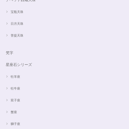
宝瓶天珠
日月天珠
菩提天珠
梵字
星座石シリーズ
牡羊座
牡牛座
双子座
蟹座
獅子座