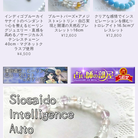
可愛いお品をありがとうございます。陽に当たるとキラキラして、とても可
インディゴブルーカイ
ブルートパーズ×アメジ
クリアな感情でインス
愛いです！とくにシトリンの色味がとても気に入りました。まだ、気になる
ヤナイトのペンダント
スト×シトリン・自己実
ピレーションを掴む✨
ブレスレットがたくさんあったので、また購入させていただきたいと思いま
✨心を整えるヒーリン
現と開運の天然石ブレ
トロレアイト16.5cmブ
す。また親切で迅速、丁寧な対応をしてくださりありがとうございました。
グジュエリー・直感を
スレット✨16cm
レスレット
高める／サージカルス
¥12,600
¥12,800
テンレスチェーン
40cm・マグネットク
ラスプ使用
【限定数1】カイヤナイトのサザレ100g/空間浄化/パワーストーンブレスレット浄化
2024/11/25
¥4,500
さざれながら、カイヤナイトのブルーバンドやジラソールアイが見える石も
ありました きれいな石をありがとうございます⭐︎
シンデレラのパワーストーンブレスレット「夢は希むもの」✨ブルーカルセドニー16cm
ステンレス→水晶変更
2024/10/24
本日無事に、到着しました！ ワクワクしながら開封しました(*^^*) とって
もキレイな色合いで、手に取るとほんのり温かく感じ元気になる気がしま
す！リボンのメッセージも大事にします(*^^*)まさかのお名前が(芸名なの
でしょうかね？^^)同じでびっくり♡嬉しいです♡ 次回は、オーダーをお願