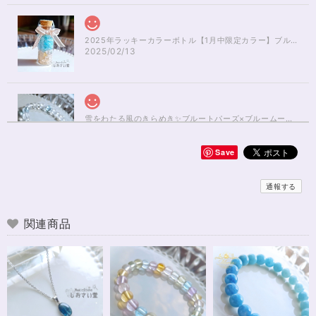
2025年ラッキーカラーボトル【1月中限定カラー】ブルーアパタイト×ルチルクォーツさざれ石
2025/02/13
雪をわたる風のきらめき✨ブルートパーズ×ブルームーンストーンブレスレット17cm
2025/01/04
Save
無事届きました！ 開けた瞬間、想像以上に可愛くて綺麗で、 とてもテンシ
ョンが上がりました！ ラッピングも可愛く、梱包もすごく丁寧で袋を開け
通報する
るのが 勿体無いくらいでした！ おまけで付いてきたさざれも可愛くて綺麗
で とても良かったです。 購入前に伺った質問や要望に対する対応も、 もの
すごく丁寧で親切でした！ お忙しい中、対応して下さって 本当にありがと
関連商品
うございました！ また機会があったら利用したいと思います。 この度は本
当にありがとうございました！
※16.5cmオーダー 努力を成功に導く✨ガーネット入りブレスレット15cm
2024/12/18