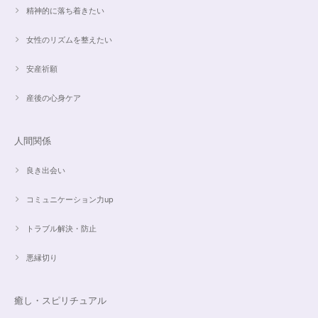
精神的に落ち着きたい
昨日、無事受け取りました。早速身につけています。 カイヤナイトがキラ
女性のリズムを整えたい
キラ綺麗で、ラリマーとのコントラストが素敵です。アメジストの淡い紫と
ラリマーの水色、好きな組み合わせです。 サイズ調整して頂け、ちょうど
安産祈願
よい大きさです。 いつもありがとうございます。
産後の心身ケア
愛と癒しの5Aラリマーブレスレット【限定ムーンストーン】✨17cm
2024/05/06
人間関係
良き出会い
コミュニケーション力up
こころを磨くアクアオーラのポイントペンダント☆さらなる高みへつながる鍵を…
2024/05/02
トラブル解決・防止
すぐに手元に届きました。写真の通りで、とてもキレイで気にいっていま
悪縁切り
す。ありがとうございました。
癒し・スピリチュアル
オーダー✨マルチカラー15cmブレスレット