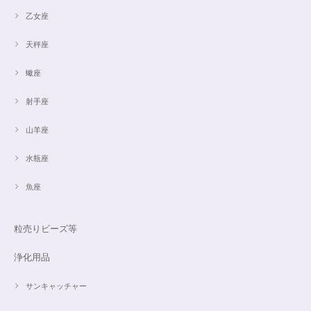
乙女座
天秤座
蠍座
射手座
山羊座
水瓶座
魚座
粒売りビーズ等
浄化用品
サンキャッチャー