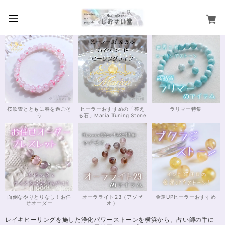
桜吹雪とともに春を過ごそ
ヒーラーおすすめの「整え
ラリマー特集
う
る石」Maria Tuning Stone
面倒なやりとりなし！お任
オーラライト23（アゾゼ
金運UPヒーラーおすすめ
せオーダー
オ）
レイキヒーリングを施した浄化パワーストーンを横浜から。占い師の手に