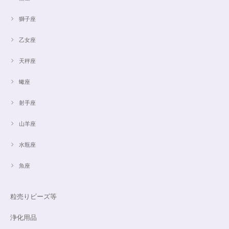
獅子座
乙女座
天秤座
蠍座
射手座
山羊座
水瓶座
魚座
粒売りビーズ等
浄化用品