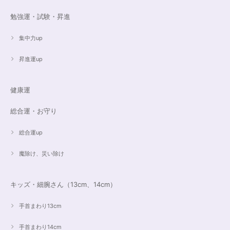
勉強運・試験・昇進
集中力up
昇進運up
健康運
総合運・お守り
総合運up
魔除け、災い除け
キッズ・細腕さん（13cm、14cm）
手首まわり13cm
手首まわり14cm