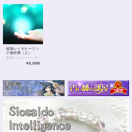
遠隔レイキヒーリン
グ施術費（人）
遠隔レイキヒーリング（人）のメニューです。 ※ペットやモノ、パワーストーンについては別メニューがございます※ 「どなたをどのようにヒーリングするか」を別途、下記のURLよりお申し込みください。 https://mailform.mface.jp/frms/siosaido/uvz9fuawzla6 ヒーリングの詳細は下記URLに掲載しております。 https://uranai-siosaido.amebaownd.com/pages/2841898/page_201905050614 レイキヒーリング、マスター＆ティーチャーディグリー修了のヒーラーが遠隔ヒーリングで浄化を行います。 目安となるお時間……およそ25分。ヒーリングが完了するまでの時間は各個人で多少ずつ異なりますが平均20～30分となることがほとんどです。 臼井式レイキヒーリング マスター・ティーチャーディグリー資格保持のヒーラーによる遠隔ヒーリングとなります。 ※眠気がさすことがあります。外出先での施術はおすすめしていません。特にご移動中、車の運転を控えた時間帯に施術希望を出されることはお控えください。 ※開始時間はお打ち合わせさせていただきます。アプリ内、お問い合わせ欄（「このショップに問い合わせる」ボタン）もしくは、 https://mailform.mface.jp/frms/siosaido/uvz9fuawzla6 より別途ご連絡ください。万一、別途ご連絡のなかった場合は、お申し込み時にご入力のメールアドレスへこちらからご連絡させていただくことがございます。
¥5,000