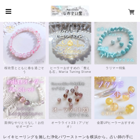
桜吹雪とともに春を過ごそ
ヒーラーおすすめの「整え
ラリマー特集
う
る石」Maria Tuning Stone
面倒なやりとりなし！お任
オーラライト23（アゾゼ
金運UPヒーラーおすすめ
せオーダー
オ）
レイキヒーリングを施した浄化パワーストーンを横浜から。占い師の手に