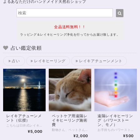
よるあなただけのハンドメイド天然石ショップ
全品送料無料！！
ラッピング＆レイキヒーリング浄化を行ってからお届け致します。
占い鑑定依頼
占い
レイキヒーリング
レイキアチューンメント
レイキアチューンメ
ペットケア用遠隔レ
遠隔レイキヒーリン
ント（伝授）
イキヒーリング施術
グ（パワーストー
費
ン、モノ）
こちらは臼井式レイキヒーリングのアチューンメント（伝授）を受けられる方のための決済用メニューです。 ご希望の方は https://uranai-siosaido.amebaownd.com/pages/2841898/page_201905050614 上のURLと、下記の決済方法をご熟読の上、ご利用くださいませ。 ※ご注意！※ 後払い決済を選ばないでください。システム上、このメニューの後払い決済は不可能です。後払い決済でのお申し込みは自動的にキャンセル扱いとなります。 ★決済方法★ 単価が￥5,000-になっています。アチューンメント別に下記の数量をご指定ください。 ご自身の申し込まれたアチューンメントにお間違いのないようお気を付けくださいね(*^_^*) （本当は、メニューごとに決済画面URLをご用意すれば良いのかもしれませんが、URLがたくさんになってしまうと、どれを選べば良いか皆さんも混乱してしまうと思いますので、このような形とさせていただいておりますm(__)m 決済時、合計金額をご確認くださいませ。） ▼1ディグリーのみの伝授▼「数字が数量です！」 ・ファーストディグリー伝授：4 ・セカンドディグリー伝授：4 ・サードディグリー伝授：6 ・マスターティーチャーディグリー伝授：8 ▼一括伝授▼「数字が数量です！」 ・ファースト＆セカンド一括：6 ・セカンド＆サード一括：8 ・ファースト～サード一括：11 ・サード＆マスターティーチャー一括：13 ・セカンド～マスターティーチャー一括：15 ・ファースト～マスターティーチャー一括：18 ※万が一、在庫数が不足している場合には、お問い合わせフォーム等からご一報ください※ https://mailform.mface.jp/frms/siosaido/tcf7g3pdrej6
動物さん、ペットさん用のレイキヒーリングご依頼、決済用のページです。 ご依頼詳細は以下のULRからご送付ください。 https://mailform.mface.jp/frms/siosaido/uvz9fuawzla6
お手持ちのパワーストーンもしくは、モノをレイキヒーリング浄化します。 「なにをヒーリングするか」を別途、下記のURLよりお申し込みください。 https://mailform.mface.jp/frms/siosaido/uvz9fuawzla6 ※TwitterのDMなどSNS経由でのご連絡でもOKです ヒーリングの詳細は下記URLに掲載しております。 https://uranai-siosaido.amebaownd.com/pages/2841898/page_201905050614 レイキヒーリング、マスター＆ティーチャーディグリー修了のヒーラーが遠隔ヒーリングで浄化を行います。 所要時間は15分ほどですが、依頼者の方にはやっていただくことは特になく、事前に浄化したいアイテムについて教えていただくだけでOKです。（イヤリング、ブレスレット、どんな色の石か等。） ご不明な点はご遠慮無くお問い合わせください。
¥5,000
¥2,000
¥500