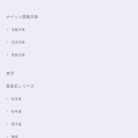
チベット西蔵天珠
宝瓶天珠
日月天珠
菩提天珠
梵字
星座石シリーズ
牡羊座
牡牛座
双子座
蟹座