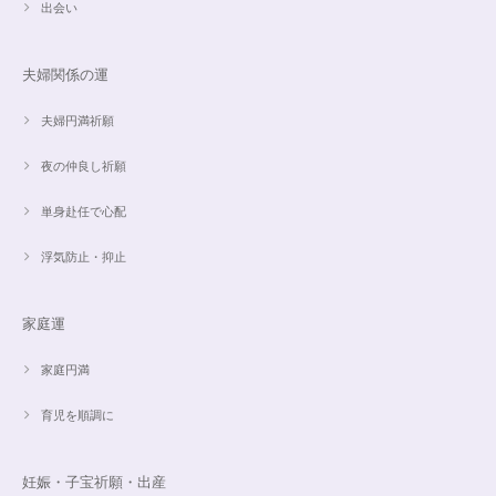
出会い
夫婦関係の運
夫婦円満祈願
夜の仲良し祈願
単身赴任で心配
浮気防止・抑止
家庭運
家庭円満
育児を順調に
妊娠・子宝祈願・出産