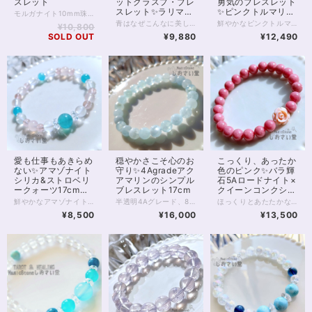
スレット
ットクラスプ・ブレ
勇気のブレスレット
スレット✨ラリマー
✨ピンクトルマリン
モルガナイト10mm珠のブレスレットです。 モルガナイトは、皆さまご存知アクアマリン、の「ピンクのやつ」に該当します。 いわゆるベリルという石ですね。ベリルの青がアクアマリン、ピンクがモルガナイトです。 アクアマリンがよくコミュニケーションの石といわれるのと同じく、 モルガナイトもコミュニケーションを支えてくれると伝えられます。 またモルガナイトの場合、やわらかなピンク色から 恋愛面でのコミュニケーションに効果を発揮したり、 柔らかな雰囲気を身に付け、愛され体質にしてくれる、とも。 癒しの女神様がにっこりとほほえむような、 そんな1本をぜひ身に付けてみてください。 ◆レイキヒーリング浄化、石言葉付ラッピングの上、送料無料でお届け致します。※石言葉は、お届けする石に関連する言葉のなかから占い師が選択した1つを、メッセージリボンにしてお届けします。※レイキヒーリング不要の方はご購入時コメント欄でお知らせくださいませ。 ◆特記のあるものを除き、全て天然に産出したパワーストーンを使用致しております。珠によって個別の色合い差、地中にて生じるクラック（ヒビ）、微少なインクルージョン（内包物）等が見られることがございますので、予めご承知置きくださいませ。再販品につきましては、お写真とは別の珠であっても同グレード、同様の色合いでご用意させていただきます。お届け致しますものは全て、当社基準をクリアした商品です。微少な色合いの違い、クラック、インクルージョンによる返品、交換はできかねますが、商品写真にない大きなもの等、気に掛かる場合はまず一度ご連絡ください。お客様撮影によるお写真を拝見させていただき、返送料のみお客様ご負担にて、交換を承ります。 ◆できるだけ現物に近いお色での撮影を心がけておりますが、モニター彩度等によって多少、色の相違が出る場合があります。ご容赦くださいませ。 ◆石数・デザイン調整によりサイズオーダーも可能ですので、お気軽にご連絡ください。（オーダーや、サイズ等ご確認事項のある場合は、購入手続き前にご連絡くださいませ。連絡先は、BASE内お問い合わせボタンや、Twitter @siosaido をご利用ください。） ◆こちらの商品は拡大オーダーに珠入荷のためのお時間をいただくことがございます。 店舗使用：2508 ヒーラーおすすめ
他17cm
16.5cm
青はなぜこんなに美しいのでしょう？ 青はなぜこんなに、さまざまなのでしょう。 どの青も捨てがたい……そんなあなたに、 天然石の「青」を集めたマグネットクラスプブレスレットがおすすめです。 1枚目のお写真を参考に、端から青い石をご紹介しましょう。 マグネットクウラスプから左に、 ・シーブルーカルセドニー ・デュモルチェライトインクォーツ ・サファイアブルーアンバー ・ブルーレースアゲート ・ラリマー ・スターローズクォーツ ※これだけ薄ピンク！ ・星型ロンドンブルートパーズ ・ブルーカルセドニー青色 ・タンザナイト ・ブルートパーズ ・ブルーカルサイト ・アクアマリン水色 ・アクアマリン青色 ・ブルーアパタイト ・ラピスラズリ ・ブルーカルセドニー水色 お色味の違う石も含め16種類の石がパレードのように並びます。 青い石がお好きな方なら、時間を忘れて眺め暮らしてしまう…… あっそれはまずいまずい。 これだけの石がそろっていれば もちろんさまざまな良運を引き寄せます。 とりわけ青の色は、自律、自立、そして心の安定といった部分で オールマイティーに支えてくれるでしょう。 そして、こちらのブレスレットは マグネットクラスプを使用しています。 カニカンなどで留めるブレスレットに比べ、一瞬で装着できて便利！ なかなかブレスレットが留まらない、というお悩みはもう不要です。 また金属を使ったブレスレットは、 ゴムのブレスレットが何となくビジネスシーンやオシャレに合わない、とお悩みの方にもおすすめです。 ◆レイキヒーリング浄化、石言葉付ラッピングの上、送料無料でお届け致します。※石言葉は、お届けする石に関連する言葉のなかから占い師が選択した1つを、メッセージリボンにしてお届けします。※レイキヒーリング不要の方はご購入時コメント欄でお知らせくださいませ。 ◆特記のあるものを除き、全て天然に産出したパワーストーンを使用致しております。珠によって個別の色合い差、地中にて生じるクラック（ヒビ）、微少なインクルージョン（内包物）等が見られることがございますので、予めご承知置きくださいませ。再販品につきましては、お写真とは別の珠であっても同グレード、同様の色合いでご用意させていただきます。お届け致しますものは全て、当社基準をクリアした商品です。微少な色合いの違い、クラック、インクルージョンによる返品、交換はできかねますが、商品写真にない大きなもの等、気に掛かる場合はまず一度ご連絡ください。お客様撮影によるお写真を拝見させていただき、返送料のみお客様ご負担にて、交換を承ります。 ◆できるだけ現物に近いお色での撮影を心がけておりますが、モニター彩度等によって多少、色の相違が出る場合があります。ご容赦くださいませ。 ◆石数・デザイン調整によりサイズオーダーも可能ですので、お気軽にご連絡ください。（オーダーや、サイズ等ご確認事項のある場合は、購入手続き前にご連絡くださいませ。連絡先は、BASE内お問い合わせボタンや、Twitter @siosaido をご利用ください。） ◆使われている金属パーツは、マグネットクラスプ部分サージカルステンレス金メッキ、他14kgf（ゴールドフィルド）いずれも金属アレルギーに対応しておりますが、完全にアレルギーが起こらないという保証ではございません。 店舗使用：2507
鮮やかなピンクトルマリンに、優しさのディープローズクォーツ、 癒し力のピンクフローライトを合わせたパワーストーンブレスレット。 美しくなりたい 優しい恋をしたい…… そんな、女性ならあたりまえの願い事を そっとサポートしていく石たちです。 3珠、8mmミラーボールカットの水晶が入っていますが、 その他の水晶にも見える丸玉はピンクフローライトです。 ピンクトルマリンもディープローズクォーツも いずれも優れた恋愛サポート、またメンタル・優しさサポートの石ですが、 フローライトはとりわけ気配が優しく、柔らかで 各石の調和を取りながら愛される運気を育むのに役立つでしょう。 ◆レイキヒーリング浄化、石言葉付ラッピングの上、送料無料でお届け致します。※石言葉は、お届けする石に関連する言葉のなかから占い師が選択した1つを、メッセージリボンにしてお届けします。※レイキヒーリング不要の方はご購入時コメント欄でお知らせくださいませ。 ◆特記のあるものを除き、全て天然に産出したパワーストーンを使用致しております。珠によって個別の色合い差、地中にて生じるクラック（ヒビ）、微少なインクルージョン（内包物）等が見られることがございますので、予めご承知置きくださいませ。再販品につきましては、お写真とは別の珠であっても同グレード、同様の色合いでご用意させていただきます。お届け致しますものは全て、当社基準をクリアした商品です。微少な色合いの違い、クラック、インクルージョンによる返品、交換はできかねますが、商品写真にない大きなもの等、気に掛かる場合はまず一度ご連絡ください。お客様撮影によるお写真を拝見させていただき、返送料のみお客様ご負担にて、交換を承ります。 ◆できるだけ現物に近いお色での撮影を心がけておりますが、モニター彩度等によって多少、色の相違が出る場合があります。ご容赦くださいませ。 ◆石数・デザイン調整によりサイズオーダーも可能ですので、お気軽にご連絡ください。（オーダーや、サイズ等ご確認事項のある場合は、購入手続き前にご連絡くださいませ。連絡先は、BASE内お問い合わせボタンや、Twitter @siosaido をご利用ください。） 店舗使用：2506
¥10,800
SOLD OUT
¥9,880
¥12,490
愛も仕事もあきらめ
穏やかさこそ心のお
こっくり、あったか
ない✨アマゾナイト
守り✨4Agradeアク
色のピンク✨バラ輝
シリカ&ストロベリ
アマリンのシンプル
石5Aロードナイト×
ークォーツ17cmブ
ブレスレット17cm
クイーンコンクシェ
レスレット
ルブレスレット
鮮やかなアマゾナイトシリカと、 控えめピンクなストロベリークォーツ、ピンクカルセドニー、 白色のアルバイトを合わせたブレスレット。 マイナスエネルギーを浄化し、プラスへと変換するといわれるアマゾナイトシリカは マダガスカルなどで産出する美しい石。 アリエルブルーを想像させるブルーグリーンの色は夏にもぴったりです。 今回は、この鮮やかなアマゾナイトシリカに お色薄めのストロベリークォーツとピンクカルセドニーを合わせました。 いずれもエネルギーを活性化しつつ 恋の縁結びにも役立つといわれている石たちです。 また半透明のミルキーな色あいが魅力的、 稀少なアルバイトのビーズを入れています。 こちらは粘り強く成功を導く、タロットでいう「力」のような石。 恋愛に限らず、あきらめたくないものに向き合うときや 新たな伸張に向けて頑張りたいときに向いているブレスレットです。 ◆レイキヒーリング浄化、石言葉付ラッピングの上、送料無料でお届け致します。※石言葉は、お届けする石に関連する言葉のなかから占い師が選択した1つを、メッセージリボンにしてお届けします。※レイキヒーリング不要の方はご購入時コメント欄でお知らせくださいませ。 ◆特記のあるものを除き、全て天然に産出したパワーストーンを使用致しております。珠によって個別の色合い差、地中にて生じるクラック（ヒビ）、微少なインクルージョン（内包物）等が見られることがございますので、予めご承知置きくださいませ。再販品につきましては、お写真とは別の珠であっても同グレード、同様の色合いでご用意させていただきます。お届け致しますものは全て、当社基準をクリアした商品です。微少な色合いの違い、クラック、インクルージョンによる返品、交換はできかねますが、商品写真にない大きなもの等、気に掛かる場合はまず一度ご連絡ください。お客様撮影によるお写真を拝見させていただき、返送料のみお客様ご負担にて、交換を承ります。 ◆できるだけ現物に近いお色での撮影を心がけておりますが、モニター彩度等によって多少、色の相違が出る場合があります。ご容赦くださいませ。 ◆石数・デザイン調整によりサイズオーダーも可能ですので、お気軽にご連絡ください。（オーダーや、サイズ等ご確認事項のある場合は、購入手続き前にご連絡くださいませ。連絡先は、BASE内お問い合わせボタンや、Twitter @siosaido をご利用ください。） 店舗使用：2504
半透明4Aグレード、8mmのアクアマリンをシンプルに連ねた、爽やかな海のようなパワーストーンブレスレットです。 そもそもアクアマリンは、海の水を思わせる色から名付けられました。 石のもつオーラは癒しに満ち、かつ理性を見失うことなく知的で、 アクアマリンはやがてコミュニケーションの石、 また結婚のお守り石とも呼ばれるようになりました。 恋愛に限らず、心を通わせたい人との橋渡しをしてくれるのが アクアマリン最大の特徴であるともいえます。 アクアマリンのなかでも4Aは、透明な部分と不透明な部分が混在するクラスです。 アクアマリンにありがちな黒色の内包物も、ゼロではありませんが、肉眼で見て気になるほど大きなものはありません。 内包物に関しては、高性能カメラのほうが肉眼よりもよく映し出すことに長けていますので、画像をご確認いただくと良いでしょう。 お写真は太陽光下での撮影ですが、電灯下でも美しい水色を見せてくれるグレードです。 天使の石とも呼ばれるアクアマリンをぜひお楽しみください。 ヒーラーおすすめ 店舗使用：2501
ほっくりとあたたかな色あいの、ロードナイト8mm珠のブレスレットです。 最高級、5Aクラスのロードナイトは、別名を「バラ輝石」と言います。 お写真のとおり内包物が少なく、美しく濃いピンクが特徴的。 ところどころグレーみはかかるものの目立ちません。 色あいが上品でおすすめの一品です。 ピンクの薔薇はクイーンコンクシェルのカービング。 径11mm前後、厚みは5mmほどの両面カービングです。 貴重なカリブ海の恵みを丁寧なカービングで仕上げた薔薇は 柔らかなピンク色で見る人をきっと癒してくれます。 クイーンコンクシェルは非常に貴重な素材ですが そのなかでも美しいカービングは手に入ることが少なく こちらの商品も、数はあるだけの限定となります。 寒くなる季節には、あたたかみを感じる色が欲しくなるもの。 ロードナイトの温度でほっとしてみませんか？ ◆レイキヒーリング浄化、石言葉付ラッピングの上、送料無料でお届け致します。※石言葉は、お届けする石に関連する言葉のなかから占い師が選択した1つを、メッセージリボンにしてお届けします。※レイキヒーリング不要の方はご購入時コメント欄でお知らせくださいませ。 ◆特記のあるものを除き、全て天然に産出したパワーストーンを使用致しております。珠によって個別の色合い差、地中にて生じるクラック（ヒビ）、微少なインクルージョン（内包物）等が見られることがございますので、予めご承知置きくださいませ。再販品につきましては、お写真とは別の珠であっても同グレード、同様の色合いでご用意させていただきます。お届け致しますものは全て、当社基準をクリアした商品です。微少な色合いの違い、クラック、インクルージョンによる返品、交換はできかねますが、商品写真にない大きなもの等、気に掛かる場合はまず一度ご連絡ください。お客様撮影によるお写真を拝見させていただき、返送料のみお客様ご負担にて、交換を承ります。 ◆できるだけ現物に近いお色での撮影を心がけておりますが、モニター彩度等によって多少、色の相違が出る場合があります。ご容赦くださいませ。 ◆石数・デザイン調整によりサイズオーダーも可能ですので、お気軽にご連絡ください。（オーダーや、サイズ等ご確認事項のある場合は、購入手続き前にご連絡くださいませ。連絡先は、BASE内お問い合わせボタンや、Twitter @siosaido をご利用ください。） 店舗使用：2465 ・ヒーラーおすすめ
17cm
¥8,500
¥16,000
¥13,500