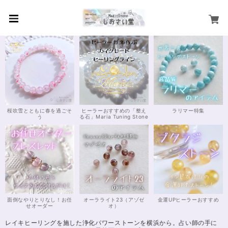
桜吹雪とともに春を過ごそ
ヒーラーおすすめの「整え
ラリマー特集
う
る石」Maria Tuning Stone
面倒なやりとりなし！お任
オーラライト23（アゾゼ
金運UPヒーラーおすすめ
せオーダー
オ）
レイキヒーリングを施した浄化パワーストーンを横浜から。占い師の手に