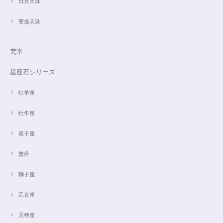
日月天珠
菩提天珠
梵字
星座石シリーズ
牡羊座
牡牛座
双子座
蟹座
獅子座
乙女座
天秤座