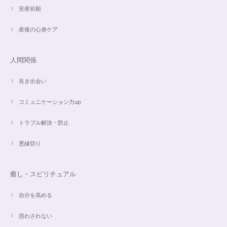
安産祈願
産後の心身ケア
人間関係
良き出会い
コミュニケーション力up
トラブル解決・防止
悪縁切り
癒し・スピリチュアル
自分を高める
惑わされない