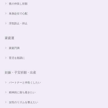
夜の仲良し祈願
単身赴任で心配
浮気防止・抑止
家庭運
家庭円満
育児を順調に
妊娠・子宝祈願・出産
パートナーと仲良くしたい
精神的に落ち着きたい
女性のリズムを整えたい