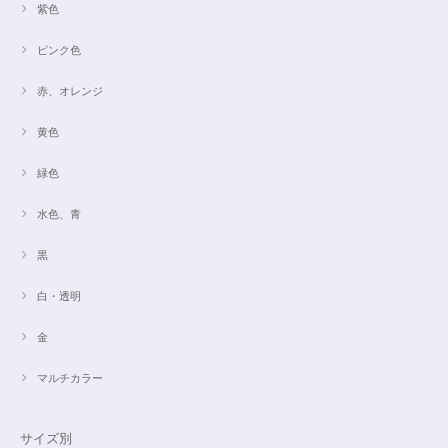
紫色
ピンク色
赤、オレンジ
黄色
緑色
水色、青
黒
白・透明
金
マルチカラー
サイズ別