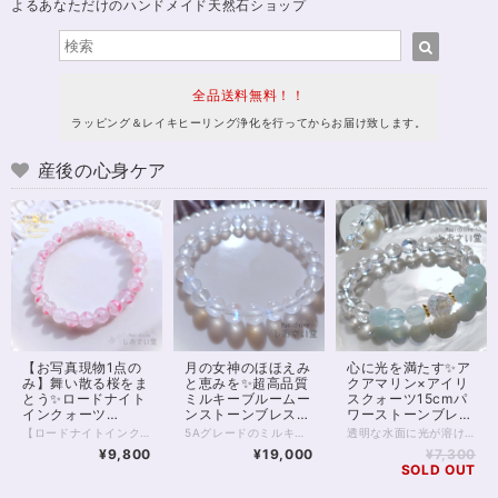
よるあなただけのハンドメイド天然石ショップ
全品送料無料！！
ラッピング＆レイキヒーリング浄化を行ってからお届け致します。
産後の心身ケア
【お写真現物1点の
月の女神のほほえみ
心に光を満たす✨ア
み】舞い散る桜をま
と恵みを✨超高品質
クアマリン×アイリ
とう✨ロードナイト
ミルキーブルームー
スクォーツ15cmパ
インクォーツ
ンストーンブレスレ
ワーストーンブレス
16.5cmブレスレッ
ット16.5cm
レット
【ロードナイトインクォーツ｜桜舞う癒しのブレスレット】 まるで桜の花びらが水晶の中に舞い込んだかのような、 やさしく儚い美しさを持つ「ロードナイトインクォーツ」。 透明感のある水晶に、 ピンクのインクルージョンがふんわりと広がり、 春の光を閉じ込めたような一品です。 ひと粒ひと粒に異なる表情があり、 自然が生み出した唯一無二の景色を楽しめます。 本品は7.5～8mm玉を使用した、 3Aグレードの美麗高品質ブレスレット。 肌なじみもよく、日常使いにもおすすめです。 ◇ スピリチュアルメッセージ ◇ ロードナイトは「愛と再生」のエネルギーを持つ石。 インクォーツになることで、その力はより繊細に、やさしく広がります。 ・傷ついた心をそっと癒す ・感情を整え、自己肯定感を高める ・人とのつながりをあたたかく結び直す 無理に前に進もうとしなくてもいい。 この石は、あなたのペースで整うことを優しく後押ししてくれます。 ◇ こんな方へ ◇ ・心を穏やかに整えたい方 ・優しい愛のエネルギーに包まれたい方 ・新しい季節に向けて気持ちをリセットしたい方 春の訪れを感じるような、やわらかなエネルギー。 あなたの日常に、静かに寄り添うお守りとしてお迎えください✨ ※一点限定入荷 ※同じ模様は二つと存在しません 気になったタイミングが、 あなたにとってのベストな出会いかもしれません。 ◆レイキヒーリング浄化、石言葉付ラッピングの上、送料無料でお届け致します。※石言葉は、お届けする石に関連する言葉のなかから占い師が選択した1つを、メッセージリボンにしてお届けします。※レイキヒーリング不要の方はご購入時コメント欄でお知らせくださいませ。 ◆特記のあるものを除き、全て天然に産出したパワーストーンを使用致しております。珠によって個別の色合い差、地中にて生じるクラック（ヒビ）、微少なインクルージョン（内包物）等が見られることがございますので、予めご承知置きくださいませ。再販品につきましては、お写真とは別の珠であっても同グレード、同様の色合いでご用意させていただきます。お届け致しますものは全て、当社基準をクリアした商品です。微少な色合いの違い、クラック、インクルージョンによる返品、交換はできかねますが、商品写真にない大きなもの等、気に掛かる場合はまず一度ご連絡ください。お客様撮影によるお写真を拝見させていただき、返送料のみお客様ご負担にて、交換を承ります。 ◆できるだけ現物に近いお色での撮影を心がけておりますが、モニター彩度等によって多少、色の相違が出る場合があります。ご容赦くださいませ。 ◆石数・デザイン調整によりサイズオーダーも可能ですので、お気軽にご連絡ください。（オーダーや、サイズ等ご確認事項のある場合は、購入手続き前にご連絡くださいませ。連絡先は、BASE内お問い合わせボタンや、Twitter @siosaido をご利用ください。） ◆こちらの商品は拡大オーダーに珠入荷のためのお時間をいただくことがございます。 店舗使用：2601 ヒーラーおすすめ
5Aグレードのミルキーブルームーンストーン（ペリステライト） クラックがほとんどみられない綺麗な躯体、 優しさを感じさせるミルキーな色あいが魅力的な1本です。 あえて他の石と組み合わせることなく 1種類のみでまとめた、非常に美しいブレスレット。 すべて7.5～8mmの珠となります。 どの珠にもうつくしいブルーシラーが大きく浮かび、 光の当たり具合、昼か夜かによっても、さまざまな表情を見せてくれるでしょう。 今回、個体価格差により少しお値下げでお出ししております。 特別な輝きをぜひ身に付けてみてください。 ◆レイキヒーリング浄化、石言葉付ラッピングの上、送料無料でお届け致します。※石言葉は、お届けする石に関連する言葉のなかから占い師が選択した1つを、メッセージリボンにしてお届けします。※レイキヒーリング不要の方はご購入時コメント欄でお知らせくださいませ。 ◆特記のあるものを除き、全て天然に産出したパワーストーンを使用致しております。珠によって個別の色合い差、地中にて生じるクラック（ヒビ）、微少なインクルージョン（内包物）等が見られることがございますので、予めご承知置きくださいませ。再販品につきましては、お写真とは別の珠であっても同グレード、同様の色合いでご用意させていただきます。お届け致しますものは全て、当社基準をクリアした商品です。微少な色合いの違い、クラック、インクルージョンによる返品、交換はできかねますが、商品写真にない大きなもの等、気に掛かる場合はまず一度ご連絡ください。お客様撮影によるお写真を拝見させていただき、返送料のみお客様ご負担にて、交換を承ります。 ◆できるだけ現物に近いお色での撮影を心がけておりますが、モニター彩度等によって多少、色の相違が出る場合があります。ご容赦くださいませ。 ◆デザイン調整によりサイズオーダーも可能ですので、お気軽にご連絡ください。（デザイン変更なしのサイズオーダーは金額up必須。また類似した色あい・サイズのムーンストーンをお探しするため、お待たせすることがございます）（オーダーや、サイズ等ご確認事項のある場合は、購入手続き前にご連絡くださいませ。連絡先は、BASE内お問い合わせボタンや、Twitter @siosaido をご利用ください。） 店舗使用：2440 6月誕生石・ヒーラーおすすめ
透明な水面に光が溶け込むような、澄んだエネルギーをまとうパワーストーンブレスレット。 4Aクラスのアクアマリンは内包物が少なく、アイシーな水色は冬らしい冷たさ、夏には涼しげな輝きをまといます。 心を静かに整え、コミュニケーションに調和をもたらす「癒しの石」として知られるアクアマリン。 穏やかな海の波のように、不安や緊張をやわらげ、あなた本来の魅力を自然に引き出してくれるでしょう。 中央には、虹色の光がきらめくアイリスクォーツと、オーラ加工が施されたクラッククォーツを組み合わせました。 アイリスクォーツは、光に反射して細かな虹が浮かびあがり、 持ち主の願いを明るい未来へと導く“幸運のサイン”を象徴する石です。 浄化と引き寄せのエネルギーを同時に持つため、新しいスタートや気持ちを切り替えたいときにも最適。 全体を包みこむ水晶の透明感が、心や空間の不要なエネルギーをすっきりとリセットし、清らかな流れを保ってくれます。 瑞々しさと透明感に満ちたこのブレスレットは、日常にさりげなく寄り添いながら、まるで光のヴェールをまとったような守りの力となるでしょう。 癒し・浄化・幸運のサポートを求める方や、気持ちを整えて前向きに歩きたい方にぴったりの一本です。 ※金属部分はゴールドフィルドを使用しています。 ◆レイキヒーリング浄化、石言葉付ラッピングの上、送料無料でお届け致します。※石言葉は、お届けする石に関連する言葉のなかから占い師が選択した1つを、メッセージリボンにしてお届けします。※レイキヒーリング不要の方はご購入時コメント欄でお知らせくださいませ。 ◆特記のあるものを除き、全て天然に産出したパワーストーンを使用致しております。珠によって個別の色合い差、地中にて生じるクラック（ヒビ）、微少なインクルージョン（内包物）等が見られることがございますので、予めご承知置きくださいませ。再販品につきましては、お写真とは別の珠であっても同グレード、同様の色合いでご用意させていただきます。お届け致しますものは全て、当社基準をクリアした商品です。微少な色合いの違い、クラック、インクルージョンによる返品、交換はできかねますが、商品写真にない大きなもの等、気に掛かる場合はまず一度ご連絡ください。お客様撮影によるお写真を拝見させていただき、返送料のみお客様ご負担にて、交換を承ります。 ◆できるだけ現物に近いお色での撮影を心がけておりますが、モニター彩度等によって多少、色の相違が出る場合があります。ご容赦くださいませ。 ◆石数・デザイン調整によりサイズオーダーも可能ですので、お気軽にご連絡ください。（オーダーや、サイズ等ご確認事項のある場合は、購入手続き前にご連絡くださいませ。連絡先は、BASE内お問い合わせボタンや、Twitter @siosaido をご利用ください。） 店舗使用：2513
ト
¥9,800
¥19,000
¥7,300
SOLD OUT