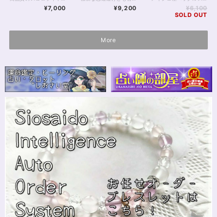
15.5cm
¥7,000
¥9,200
¥6,100
SOLD OUT
More