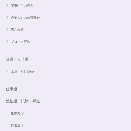
宇宙からの導き
必要なものの引寄せ
癒される
ブロック解除
金運・くじ運
金運・くじ運up
仕事運
勉強運・試験・昇進
集中力up
昇進運up