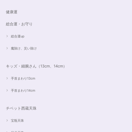
健康運
総合運・お守り
総合運up
魔除け、災い除け
キッズ・細腕さん（13cm、14cm）
手首まわり13cm
手首まわり14cm
チベット西蔵天珠
宝瓶天珠