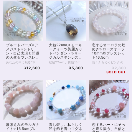
ブルートパーズ×ア
大粒22mmスモーキ
恋するオーロラの煌
メジスト×シトリ
ークォーツ美麗カッ
めき✨ローズオーラ
ン・自己実現と開運
トペンダント✨サー
10mm珠ブレスレッ
の天然石ブレスレッ
ジカルステンレスチ
ト16.5cm
ト✨16cm
ェーン50cm・マグ
あなたの中に眠る“本来の輝き”を呼び覚ます、光のブレスレット。 ブルートパーズ・ラベンダーアメジスト・シトリン・プラシオライト・ローズクォーツ・レモンクォーツ――6つの波動がひとつの輪となり、魂の進化をサポートします。 それぞれの石は、自己実現へと導くステージを象徴しています。 ブルートパーズは思考を明晰にし、夢を具現化するための「真実の道」を示し、 ラベンダーアメジストは迷いを祓い、精神を高次の領域へと導きます。 シトリンは豊かさと成功の波を呼び、 プラシオライトは心の調和と現実的な行動力を整え、 ローズクォーツは自己愛と他者への愛を循環させ、 レモンクォーツは光に満ちた未来を信じる勇気を与えてくれます。 6つの石がもたらすエネルギーは、まるであなたの人生に“新しい地図”を描くように働きます。 これまでの経験を糧に、より大きな自己表現や使命へと進むタイミングを感じている方におすすめです。 虹のように輝くこのブレスレットは、「今の自分を超える力」と「新たな可能性の扉」を開く象徴。 手にした瞬間、あなたのエネルギーフィールドに光が差し込み、未来の自分と共鳴しはじめるでしょう。 すべての夢を現実へ―― このブレスレットは、あなたの“自己実現の旅”を優しく見守りながら、運気の流れを明るい方向へと導いてくれます。 ※珠サイズは7mmです ◆レイキヒーリング浄化、石言葉付ラッピングの上、送料無料でお届け致します。※石言葉は、お届けする石に関連する言葉のなかから占い師が選択した1つを、メッセージリボンにしてお届けします。※レイキヒーリング不要の方はご購入時コメント欄でお知らせくださいませ。 ◆特記のあるものを除き、全て天然に産出したパワーストーンを使用致しております。珠によって個別の色合い差、地中にて生じるクラック（ヒビ）、微少なインクルージョン（内包物）等が見られることがございますので、予めご承知置きくださいませ。再販品につきましては、お写真とは別の珠であっても同グレード、同様の色合いでご用意させていただきます。お届け致しますものは全て、当社基準をクリアした商品です。微少な色合いの違い、クラック、インクルージョンによる返品、交換はできかねますが、商品写真にない大きなもの等、気に掛かる場合はまず一度ご連絡ください。お客様撮影によるお写真を拝見させていただき、返送料のみお客様ご負担にて、交換を承ります。 ◆できるだけ現物に近いお色での撮影を心がけておりますが、モニター彩度等によって多少、色の相違が出る場合があります。ご容赦くださいませ。 ◆石数・デザイン調整によりサイズオーダーも可能ですので、お気軽にご連絡ください。（オーダーや、サイズ等ご確認事項のある場合は、購入手続き前にご連絡くださいませ。連絡先は、BASE内お問い合わせボタンや、Twitter @siosaido をご利用ください。） ・ヒーラーおすすめ 店舗使用：2512
縦幅22mm、横幅15mm、存在感のある大粒スモーキークォーツのペンダントです。 光に透かすとお写真2枚目のような天然のグラデーションが見えるハイグレード。 光の角度によってはスモーキーならではの深いブラウンを楽しめます。 スモーキークォーツは、水晶類のなかでも「魔除け」の力に優れた石の1つです。 もともと、水晶の類には災い除けや浄化といった意味がありますが スモーキークォーツはとりわけ、持ち主様にとって不要なものを遮る、守りの力に長けています。 今、身の回りにある、好ましくないものを遠ざけたい方。 行く先の障害に対策をしたい方などにおすすめです。 チェーンはサージカルステンレス。 大きめのトップに合わせ、華奢になりすぎない、しっかりしたものを選びました。 50cmのロングタイプで、胸前にトップのくるバランスの良い長さ。 マグネットクラスプ仕様で、首の後ろで金具を開いてつなげる手間がありません。 ※完全に金属アレルギーが起こらないわけではありません。特にこちらの商品はペンダントトップ部分の金属がアレルギー対応ではないため、直接身に付ける場合はご注意ください。 ◆レイキヒーリング浄化、石言葉付ラッピングの上、送料無料でお届け致します。※石言葉は、お届けする石に関連する言葉のなかから占い師が選択した1つを、メッセージリボンにしてお届けします。※レイキヒーリング不要の方はご購入時コメント欄でお知らせくださいませ。 ◆特記のあるものを除き、全て天然に産出したパワーストーンを使用致しております。珠によって個別の色合い差、地中にて生じるクラック（ヒビ）、微少なインクルージョン（内包物）等が見られることがございますので、予めご承知置きくださいませ。再販品につきましては、お写真とは別の珠であっても同グレード、同様の色合いでご用意させていただきます。お届け致しますものは全て、当社基準をクリアした商品です。微少な色合いの違い、クラック、インクルージョンによる返品、交換はできかねますが、商品写真にない大きなもの等、気に掛かる場合はまず一度ご連絡ください。お客様撮影によるお写真を拝見させていただき、返送料のみお客様ご負担にて、交換を承ります。 ◆できるだけ現物に近いお色での撮影を心がけておりますが、モニター彩度等によって多少、色の相違が出る場合があります。ご容赦くださいませ。
淡くきらめくピンクの光、ロマンスを呼び込むお守りに。 ローズオーラ10ミリ珠のブレスレットです。 ローズオーラは、ローズクォーツにアメリカの特殊技術で金属を蒸着してつくる、特別な水晶です。 ローズクォーツに与えられた基本的な意味、効果を踏襲しつつも、 それをさらに強めるスピリチュアルな一面をもっています。 「オーラ」加工によって、直感を高め 精神的な成長をもたらすともいわれており、 単なる恋愛運アップの石ではなく、 愛と美において自己成長を促したい方にもおすすめです。 意味や効果の面をさておいても、半透明のローズオーラは非常に美麗で人目をひきます。 一方、ピンクではあるものの、色味が薄く穏やかなため 身に付けていても決して目立つわけではないのが良いところ。 ローズオーラには全く透明感のないものもありますが お写真5枚目、黒背景のお写真を掲載しましたとおり 向こう側の薄く透けるカラーで、 ビジネスシーンなどでも気負うことなく身に付けられるでしょう。 ◆レイキヒーリング浄化、石言葉付ラッピングの上、送料無料でお届け致します。※石言葉は、お届けする石に関連する言葉のなかから占い師が選択した1つを、メッセージリボンにしてお届けします。※レイキヒーリング不要の方はご購入時コメント欄でお知らせくださいませ。 ◆特記のあるものを除き、全て天然に産出したパワーストーンを使用致しております。珠によって個別の色合い差、地中にて生じるクラック（ヒビ）、微少なインクルージョン（内包物）等が見られることがございますので、予めご承知置きくださいませ。再販品につきましては、お写真とは別の珠であっても同グレード、同様の色合いでご用意させていただきます。お届け致しますものは全て、当社基準をクリアした商品です。微少な色合いの違い、クラック、インクルージョンによる返品、交換はできかねますが、商品写真にない大きなもの等、気に掛かる場合はまず一度ご連絡ください。お客様撮影によるお写真を拝見させていただき、返送料のみお客様ご負担にて、交換を承ります。 ◆できるだけ現物に近いお色での撮影を心がけておりますが、モニター彩度等によって多少、色の相違が出る場合があります。ご容赦くださいませ。 ◆石数・デザイン調整によりサイズオーダーも可能ですので、お気軽にご連絡ください。（オーダーや、サイズ等ご確認事項のある場合は、購入手続き前にご連絡くださいませ。連絡先は、BASE内お問い合わせボタンや、Twitter @siosaido をご利用ください。） ◆こちらの商品は拡大オーダーに珠入荷のためのお時間をいただくことがございます。 店舗使用：2509 ヒーラーおすすめ
ネットクラスプ使用
¥12,600
¥5,800
¥2,800
SOLD OUT
ほほえみのモルガナ
青し碧し。私らしく
恋するハートにそっ
イト✨16.5cmブレ
私を飾る青いマグネ
と寄り添う、自信と