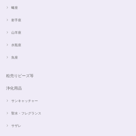
蠍座
射手座
山羊座
水瓶座
魚座
粒売りビーズ等
浄化用品
サンキャッチャー
聖水・フレグランス
サザレ