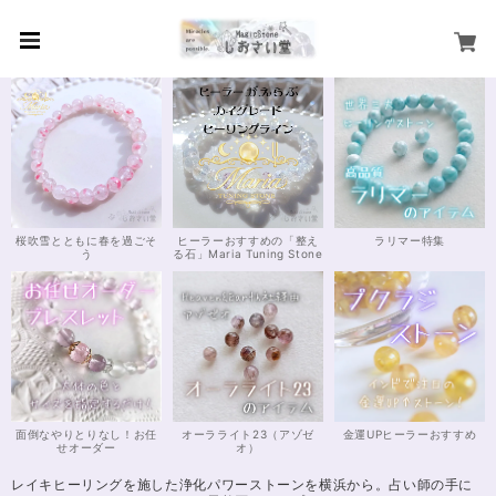
桜吹雪とともに春を過ごそ
ヒーラーおすすめの「整え
ラリマー特集
う
る石」Maria Tuning Stone
面倒なやりとりなし！お任
オーラライト23（アゾゼ
金運UPヒーラーおすすめ
せオーダー
オ）
レイキヒーリングを施した浄化パワーストーンを横浜から。占い師の手に