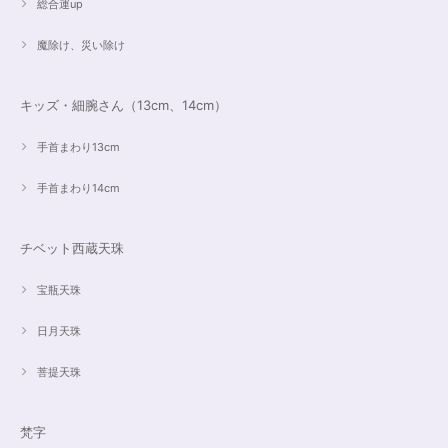
総合運up
魔除け、災い除け
キッズ・細腕さん（13cm、14cm）
手首まわり13cm
手首まわり14cm
チベット西蔵天珠
宝瓶天珠
日月天珠
菩提天珠
梵字