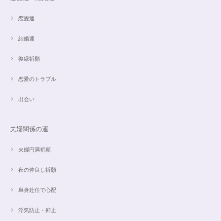
恋愛運
結婚運
復縁祈願
恋愛のトラブル
出会い
夫婦関係の運
夫婦円満祈願
夜の仲良し祈願
単身赴任で心配
浮気防止・抑止