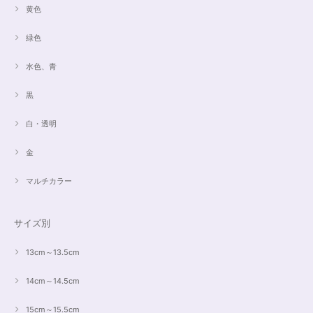
黄色
緑色
水色、青
黒
白・透明
金
マルチカラー
サイズ別
13cm～13.5cm
14cm～14.5cm
15cm～15.5cm