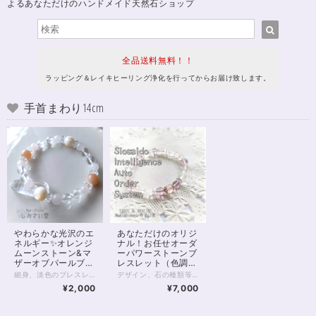
よるあなただけのハンドメイド天然石ショップ
全品送料無料！！
ラッピング＆レイキヒーリング浄化を行ってからお届け致します。
手首まわり14cm
やわらかな光沢のエ
あなただけのオリジ
ネルギー✨オレンジ
ナル！お任せオーダ
ムーンストーン&マ
ーパワーストーンブ
ザーオブパールブレ
レスレット（色調選
スレット14cm
択可）
細身、淡色のブレスレットです。 マザーオブパールもオレンジムーンストーンも、非常に柔らかなオーラを持っている石。 優しく包みこみながら、エネルギーを与えてくれる、夕刻の太陽沈む海のようなブレスレット。 6mmのクリスタルを基調に、マザーオブパールとオレンジムーンストーンは8mmを選びました。 それぞれ隣には、薄ピンクのローズクォーツを寄り添わせています。 あなたの、しとやかな優しさを引き立てる1本です。 淡色ブレスレットのさりげない存在感は、重ねづけにもおすすめです。 ◆レイキヒーリング浄化、石言葉付ラッピングの上、送料無料でお届け致します。※石言葉は、お届けする石に関連する言葉のなかから占い師が選択した1つを、メッセージリボンにしてお届けします。※レイキヒーリング不要の方はご購入時コメント欄でお知らせくださいませ。 ◆特記のあるものを除き、全て天然に産出したパワーストーンを使用致しております。珠によって個別の色合い差、地中にて生じるクラック（ヒビ）、微少なインクルージョン（内包物）等が見られることがございますので、予めご承知置きくださいませ。再販品につきましては、お写真とは別の珠であっても同グレード、同様の色合いでご用意させていただきます。お届け致しますものは全て、当社基準をクリアした商品です。微少な色合いの違い、クラック、インクルージョンによる返品、交換はできかねますが、商品写真にない大きなもの等、気に掛かる場合はまず一度ご連絡ください。お客様撮影によるお写真を拝見させていただき、返送料のみお客様ご負担にて、交換を承ります。 ◆できるだけ現物に近いお色での撮影を心がけておりますが、モニター彩度等によって多少、色の相違が出る場合があります。ご容赦くださいませ。 ◆石数・デザイン調整によりサイズオーダーも可能ですので、お気軽にご連絡ください。（オーダーや、サイズ等ご確認事項のある場合は、購入手続き前にご連絡くださいませ。連絡先は、BASE内お問い合わせボタンや、Twitter @siosaido をご利用ください。） ◆使われている金属パーツは、18kgp（本金を使用したゴールドフィルド）で金属アレルギーに対応しておりますが、完全にアレルギーが起こらないという保証ではございません。 店舗使用：2449
デザイン、石の種類等、内容をすべてパワーストーンヒーラーにお任せいただくオーダーシステムです。 チャネリング、石鑑定などを通して石を選定させていただきます。 以下の各項目をよくお読みいただき、お申し込みへお進みください。 【種類を選択してください】 種類は主に色ですが、下のほうにマルチカラー、五行、四大元素、チャクラ、四神などの分類もございます。 ご希望のものを選択してください。 【備考欄にご記入いただきたいこと】 ご注文のお手続き時に表示される備考欄に、 （必須）・性別（デザインに影響するため物理的ではなく自認される性別でお願い致します(_ _*)） （必須）・手首周りのサイズ （ある人だけ必須）・金属アレルギーあり を、ご記入ください。 ※ご記入のない場合、お申し込み時にご記入いただきましたメールやSMSへお問い合わせさせていただきます。 ※金属アレルギーの明記がない方につきましては、真鍮、合金などの金属パーツが使われることがございます。 以下の項目は、必須ではありませんが、ご希望があればご記入ください。 ・申し込み画面で選択した色以外で使いたい色 ・ブレスレットに込めたいお願い事 ・珠の大きさ（大きめ、小さめ） ・色合いの明るめ、暗め ・ゆるめ希望 など 【注意点】 ・デザインはお任せ、お届け前のデザイン確認はありません。 むしろデザイン打ち合わせとかめんどくさいし よくわからないから任せたい、という方向けのメニューです。 ・石種の選択は基本的にヒーラーにお任せとなります。 もし特に気になる石があるようでしたら 備考欄にご記入いただいても結構です。 金額が見合わない場合を除き かなりの確率でその石が入ると推測されます。 しかしとても高額な石の場合など、例外もありますことを 予めご了承くださいませ。 ・こちらは定額のサービスです。 金額をかんがみて石を選択させていただきます。 お値段からしてそう低級な石は入りません。 店内の8,000円前後の商品をご覧いただきまして どんな感じかご確認いただくと良いと思います。 ・つまりこのサービスはお得です。 ・お届け後のクレーム、リターン等は一切承りません。 石は天然のものですので、クラック（ヒビ）、インクルージョン（内包物）、エクボ（凹み）が入るものがございます。 ジェムストーンヒーラーの責任において、いただきました金額に見合ったクオリティのものをお届けすることをおお約束致します。 全体的な石の平均クオリティにつきましては店内の天然石をご覧いただき、ご確認くださいませ。 【例えば、画像のブレスレットは？】 画像にあるブレスレットには ・モルガナイト（ピンクベリル）5A ・アルバイトSA ・ピンクカルサイト ・ピンクフローライト5A ・カット水晶 などが入っています。 出荷時レイキヒーリング、無料ラッピング付きとなります。 わからない点は、画面内のお問い合わせボタン、Twitter @siosaido までお気軽にお問い合わせくださいませ。
¥2,000
¥7,000