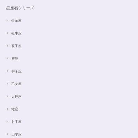
星座石シリーズ
牡羊座
牡牛座
双子座
蟹座
獅子座
乙女座
天秤座
蠍座
射手座
山羊座