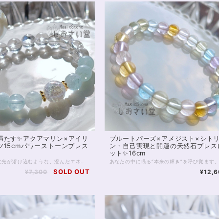
満たす✨アクアマリン×アイリ
ブルートパーズ×アメジスト×シト
ツ15cmパワーストーンブレス
ン・自己実現と開運の天然石ブレス
ット✨16cm
透明な水面に光が溶け込むような、澄んだエネルギーをまとうパワーストーンブレスレット。 4Aクラスのアクアマリンは内包物が少なく、アイシーな水色は冬らしい冷たさ、夏には涼しげな輝きをまといます。 心を静かに整え、コミュニケーションに調和をもたらす「癒しの石」として知られるアクアマリン。 穏やかな海の波のように、不安や緊張をやわらげ、あなた本来の魅力を自然に引き出してくれるでしょう。 中央には、虹色の光がきらめくアイリスクォーツと、オーラ加工が施されたクラッククォーツを組み合わせました。 アイリスクォーツは、光に反射して細かな虹が浮かびあがり、 持ち主の願いを明るい未来へと導く“幸運のサイン”を象徴する石です。 浄化と引き寄せのエネルギーを同時に持つため、新しいスタートや気持ちを切り替えたいときにも最適。 全体を包みこむ水晶の透明感が、心や空間の不要なエネルギーをすっきりとリセットし、清らかな流れを保ってくれます。 瑞々しさと透明感に満ちたこのブレスレットは、日常にさりげなく寄り添いながら、まるで光のヴェールをまとったような守りの力となるでしょう。 癒し・浄化・幸運のサポートを求める方や、気持ちを整えて前向きに歩きたい方にぴったりの一本です。 ※金属部分はゴールドフィルドを使用しています。 ◆レイキヒーリング浄化、石言葉付ラッピングの上、送料無料でお届け致します。※石言葉は、お届けする石に関連する言葉のなかから占い師が選択した1つを、メッセージリボンにしてお届けします。※レイキヒーリング不要の方はご購入時コメント欄でお知らせくださいませ。 ◆特記のあるものを除き、全て天然に産出したパワーストーンを使用致しております。珠によって個別の色合い差、地中にて生じるクラック（ヒビ）、微少なインクルージョン（内包物）等が見られることがございますので、予めご承知置きくださいませ。再販品につきましては、お写真とは別の珠であっても同グレード、同様の色合いでご用意させていただきます。お届け致しますものは全て、当社基準をクリアした商品です。微少な色合いの違い、クラック、インクルージョンによる返品、交換はできかねますが、商品写真にない大きなもの等、気に掛かる場合はまず一度ご連絡ください。お客様撮影によるお写真を拝見させていただき、返送料のみお客様ご負担にて、交換を承ります。 ◆できるだけ現物に近いお色での撮影を心がけておりますが、モニター彩度等によって多少、色の相違が出る場合があります。ご容赦くださいませ。 ◆石数・デザイン調整によりサイズオーダーも可能ですので、お気軽にご連絡ください。（オーダーや、サイズ等ご確認事項のある場合は、購入手続き前にご連絡くださいませ。連絡先は、BASE内お問い合わせボタンや、Twitter @siosaido をご利用ください。） 店舗使用：2513
SOLD OUT
¥7,300
¥12,