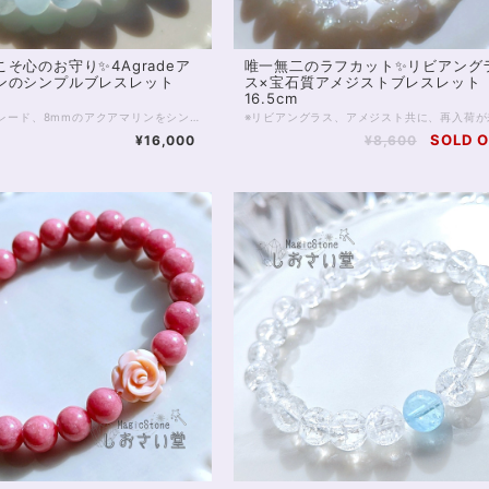
そ心のお守り✨4Agradeア
唯一無二のラフカット✨リビアング
ンのシンプルブレスレット
ス×宝石質アメジストブレスレット
16.5cm
半透明4Aグレード、8mmのアクアマリンをシンプルに連ねた、爽やかな海のようなパワーストーンブレスレットです。 そもそもアクアマリンは、海の水を思わせる色から名付けられました。 石のもつオーラは癒しに満ち、かつ理性を見失うことなく知的で、 アクアマリンはやがてコミュニケーションの石、 また結婚のお守り石とも呼ばれるようになりました。 恋愛に限らず、心を通わせたい人との橋渡しをしてくれるのが アクアマリン最大の特徴であるともいえます。 アクアマリンのなかでも4Aは、透明な部分と不透明な部分が混在するクラスです。 アクアマリンにありがちな黒色の内包物も、ゼロではありませんが、肉眼で見て気になるほど大きなものはありません。 内包物に関しては、高性能カメラのほうが肉眼よりもよく映し出すことに長けていますので、画像をご確認いただくと良いでしょう。 お写真は太陽光下での撮影ですが、電灯下でも美しい水色を見せてくれるグレードです。 天使の石とも呼ばれるアクアマリンをぜひお楽しみください。 ヒーラーおすすめ 店舗使用：2501
SOLD 
¥16,000
¥8,600