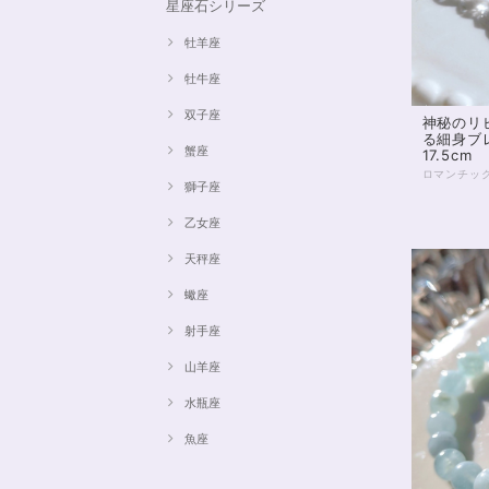
星座石シリーズ
牡羊座
牡牛座
双子座
神秘のリ
る細身ブ
蟹座
17.5cm
獅子座
乙女座
天秤座
蠍座
射手座
山羊座
水瓶座
魚座