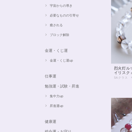
宇宙からの導き
必要なものの引寄せ
癒される
ブロック解除
金運・くじ運
金運・くじ運up
烈火灯ル
イリスク
仕事運
勉強運・試験・昇進
集中力up
昇進運up
健康運
総合運・お守り