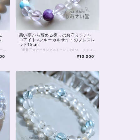
ん
悪い夢から醒める癒しのお守り✨チャ
ォ
ロアイト×ブルーカルサイトのブレスレ
ット15cm
ストロベリークォーツをฅ^._.^ฅねこの形にカービングした1珠がかわいい、恋愛運ブレスレット。 そもそも猫は幸運を運んでくる生き物といわれています。 かわいらしくファンも多い猫は、存在するだけで幸せを感じさせてくれることも多いですよね♥ 今回はストロベリークォーツのねこさんなので、特に恋愛運に強いことは間違いなさそう。 ストロベリークォーツは、恋愛に積極的になれない人や、長く恋愛から遠ざかっていた人にも効果的で、ときめく気持ちを呼び覚まし、行動力をアップさせる働きがあるといわれています。 猫さん以外の部分は、やはり恋愛の縁結びに強いといわれているピンクカルセドニー（8mm）です。 ピンクカルセドニーをはじめ、カルセドニー類は縁結びの石といわれています。特にピンクのものは恋愛向き。 新しい恋愛や出会いを探している方、片思い中の方におもすすめです。 ◆レイキヒーリング浄化、石言葉付ラッピングの上、送料無料でお届け致します。※石言葉は、お届けする石に関連する言葉のなかから占い師が選択した1つを、メッセージリボンにしてお届けします。※レイキヒーリング不要の方はご購入時コメント欄でお知らせくださいませ。 ◆特記のあるものを除き、全て天然に産出したパワーストーンを使用致しております。珠によって個別の色合い差、地中にて生じるクラック（ヒビ）、微少なインクルージョン（内包物）等が見られることがございますので、予めご承知置きくださいませ。再販品につきましては、お写真とは別の珠であっても同グレード、同様の色合いでご用意させていただきます。お届け致しますものは全て、当社基準をクリアした商品です。微少な色合いの違い、クラック、インクルージョンによる返品、交換はできかねますが、商品写真にない大きなもの等、気に掛かる場合はまず一度ご連絡ください。お客様撮影によるお写真を拝見させていただき、返送料のみお客様ご負担にて、交換を承ります。 ◆できるだけ現物に近いお色での撮影を心がけておりますが、モニター彩度等によって多少、色の相違が出る場合があります。ご容赦くださいませ。 ◆石数・デザイン調整によりサイズオーダーも可能ですので、お気軽にご連絡ください。（オーダーや、サイズ等ご確認事項のある場合は、購入手続き前にご連絡くださいませ。連絡先は、BASE内お問い合わせボタンや、Twitter @siosaido をご利用ください。） 店舗使用：2502
「世界三大ヒーリングストーン」の1つ、 チャロアイトを使用したブレスレットです。 チャロアイトは希少性が高く、 癒しの力が特に強いことから人気の石。 今回は、4Aクラスの高品質な石を使用しています。 合わせる空色の石は 最上級5Aクラスのブルーカルサイト。 こちらも癒しと明るさ、 落ち着きをもたらしてくれる石として 伝えられてきました。 今回使用しているブルーカルサイトは 秋空のような爽やかな色合いが特徴です。 水晶と見紛う薄いパープルは ラベンダーアメジスト。 こちらも迷いを導く石です。 女性の強い味方、ブルームーンストーンは こちらも5Aクラスできれいなブルーシラーを楽しんでいただけますよ。 癒し、導きのほしい方におすすめの ハイグレードラインです。 ◆レイキヒーリング浄化、石言葉付ラッピングの上、送料無料でお届け致します。※石言葉は、お届けする石に関連する言葉のなかから占い師が選択した1つを、メッセージリボンにしてお届けします。※レイキヒーリング不要の方はご購入時コメント欄でお知らせくださいませ。 ◆特記のあるものを除き、全て天然に産出したパワーストーンを使用致しております。珠によって個別の色合い差、地中にて生じるクラック（ヒビ）、微少なインクルージョン（内包物）等が見られることがございますので、予めご承知置きくださいませ。再販品につきましては、お写真とは別の珠であっても同グレード、同様の色合いでご用意させていただきます。お届け致しますものは全て、当社基準をクリアした商品です。微少な色合いの違い、クラック、インクルージョンによる返品、交換はできかねますが、商品写真にない大きなもの等、気に掛かる場合はまず一度ご連絡ください。お客様撮影によるお写真を拝見させていただき、返送料のみお客様ご負担にて、交換を承ります。 ◆できるだけ現物に近いお色での撮影を心がけておりますが、モニター彩度等によって多少、色の相違が出る場合があります。ご容赦くださいませ。 ◆石数・デザイン調整によりサイズオーダーも可能ですので、お気軽にご連絡ください。（オーダーや、サイズ等ご確認事項のある場合は、購入手続き前にご連絡くださいませ。連絡先は、BASE内お問い合わせボタンや、Twitter @siosaido をご利用ください。） ・ヒーラーおすすめ 店舗使用：2424
900
¥10,000