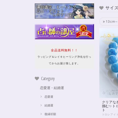
サイ
13cm～
全品送料無料！！
ラッピング＆レイキヒーリング浄化を行っ
てからお届け致します。
Category
恋愛運・結婚運
恋愛運
クリアな
結婚運
掴む✨トロ
ト
復縁祈願