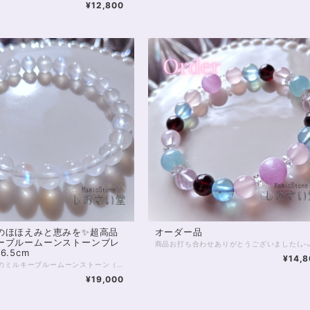
¥12,800
のほほえみと恵みを✨超高品
オーダー品
ーブルームーンストーンブレ
6.5cm
¥14,
5Aグレードのミルキーブルームーンストーン（ペリステライト） クラックがほとんどみられない綺麗な躯体、 優しさを感じさせるミルキーな色あいが魅力的な1本です。 あえて他の石と組み合わせることなく 1種類のみでまとめた、非常に美しいブレスレット。 すべて7.5～8mmの珠となります。 どの珠にもうつくしいブルーシラーが大きく浮かび、 光の当たり具合、昼か夜かによっても、さまざまな表情を見せてくれるでしょう。 今回、個体価格差により少しお値下げでお出ししております。 特別な輝きをぜひ身に付けてみてください。 ◆レイキヒーリング浄化、石言葉付ラッピングの上、送料無料でお届け致します。※石言葉は、お届けする石に関連する言葉のなかから占い師が選択した1つを、メッセージリボンにしてお届けします。※レイキヒーリング不要の方はご購入時コメント欄でお知らせくださいませ。 ◆特記のあるものを除き、全て天然に産出したパワーストーンを使用致しております。珠によって個別の色合い差、地中にて生じるクラック（ヒビ）、微少なインクルージョン（内包物）等が見られることがございますので、予めご承知置きくださいませ。再販品につきましては、お写真とは別の珠であっても同グレード、同様の色合いでご用意させていただきます。お届け致しますものは全て、当社基準をクリアした商品です。微少な色合いの違い、クラック、インクルージョンによる返品、交換はできかねますが、商品写真にない大きなもの等、気に掛かる場合はまず一度ご連絡ください。お客様撮影によるお写真を拝見させていただき、返送料のみお客様ご負担にて、交換を承ります。 ◆できるだけ現物に近いお色での撮影を心がけておりますが、モニター彩度等によって多少、色の相違が出る場合があります。ご容赦くださいませ。 ◆デザイン調整によりサイズオーダーも可能ですので、お気軽にご連絡ください。（デザイン変更なしのサイズオーダーは金額up必須。また類似した色あい・サイズのムーンストーンをお探しするため、お待たせすることがございます）（オーダーや、サイズ等ご確認事項のある場合は、購入手続き前にご連絡くださいませ。連絡先は、BASE内お問い合わせボタンや、Twitter @siosaido をご利用ください。） 店舗使用：2440 6月誕生石・ヒーラーおすすめ
¥19,000