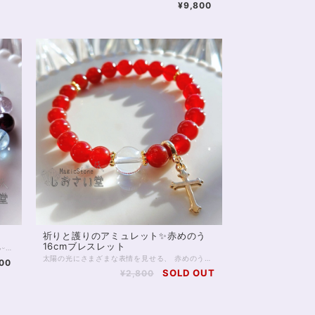
¥9,800
祈りと護りのアミュレット✨赤めのう
16cmブレスレット
商品お打ち合わせありがとうございました(｡ᵕᴗᵕ｡) ※この商品はオーダー商品です ご予約のお客様のみご購入可能です
太陽の光にさまざまな表情を見せる、 赤めのうのお守りブレスレットです。 深みのある赤色は、古くから“守護”や“生命力”を象徴する色として愛され、身につける人の心を力強くサポートすると言われています。 中央には、透明度の高いクリスタル（水晶）を配し、浄化と調和のエネルギーをプラス。 赤めのうの温かいエネルギーをやさしくまとめ、より安定感のあるバランスへ導いてくれます。 邪気をよけるともいわれ、占い師をはじめデリケートな職業の方にもおすすめです。 手元で軽やかに揺れるゴールドのクロスチャームは祈りと浄化の象徴として。 気品のある輝きが、普段使いにも特別な装いにもそっと寄り添います。 太陽のもとでは燃えるような、 室内では落ち着いた赤色に。 強力な邪気よけの2つの顔を楽しんでくださいね。 ※ロンデル部分はゴールドフィルドを使用しています。 チャームは合金です。 ◆レイキヒーリング浄化、石言葉付ラッピングの上、送料無料でお届け致します。※石言葉は、お届けする石に関連する言葉のなかから占い師が選択した1つを、メッセージリボンにしてお届けします。※レイキヒーリング不要の方はご購入時コメント欄でお知らせくださいませ。 ◆特記のあるものを除き、全て天然に産出したパワーストーンを使用致しております。珠によって個別の色合い差、地中にて生じるクラック（ヒビ）、微少なインクルージョン（内包物）等が見られることがございますので、予めご承知置きくださいませ。再販品につきましては、お写真とは別の珠であっても同グレード、同様の色合いでご用意させていただきます。お届け致しますものは全て、当社基準をクリアした商品です。微少な色合いの違い、クラック、インクルージョンによる返品、交換はできかねますが、商品写真にない大きなもの等、気に掛かる場合はまず一度ご連絡ください。お客様撮影によるお写真を拝見させていただき、返送料のみお客様ご負担にて、交換を承ります。 ◆できるだけ現物に近いお色での撮影を心がけておりますが、モニター彩度等によって多少、色の相違が出る場合があります。ご容赦くださいませ。 ◆石数・デザイン調整によりサイズオーダーも可能ですので、お気軽にご連絡ください。（オーダーや、サイズ等ご確認事項のある場合は、購入手続き前にご連絡くださいませ。連絡先は、BASE内お問い合わせボタンや、Twitter @siosaido をご利用ください。） 店舗使用：2514 ヒーラーおすすめ
800
SOLD OUT
¥2,800