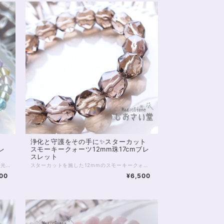
リ
浄化と守護をその手に✨スターカット
レ
スモーキークォーツ12mm珠17cmブレ
スレット
あなたの中に眠る“本来の輝き”を呼び覚ます、光のブレスレット。 ブルートパーズ・ラベンダーアメジスト・シトリン・プラシオライト・ローズクォーツ・レモンクォーツ――6つの波動がひとつの輪となり、魂の進化をサポートします。 それぞれの石は、自己実現へと導くステージを象徴しています。 ブルートパーズは思考を明晰にし、夢を具現化するための「真実の道」を示し、 ラベンダーアメジストは迷いを祓い、精神を高次の領域へと導きます。 シトリンは豊かさと成功の波を呼び、 プラシオライトは心の調和と現実的な行動力を整え、 ローズクォーツは自己愛と他者への愛を循環させ、 レモンクォーツは光に満ちた未来を信じる勇気を与えてくれます。 6つの石がもたらすエネルギーは、まるであなたの人生に“新しい地図”を描くように働きます。 これまでの経験を糧に、より大きな自己表現や使命へと進むタイミングを感じている方におすすめです。 虹のように輝くこのブレスレットは、「今の自分を超える力」と「新たな可能性の扉」を開く象徴。 手にした瞬間、あなたのエネルギーフィールドに光が差し込み、未来の自分と共鳴しはじめるでしょう。 すべての夢を現実へ―― このブレスレットは、あなたの“自己実現の旅”を優しく見守りながら、運気の流れを明るい方向へと導いてくれます。 ※珠サイズは7mmです ◆レイキヒーリング浄化、石言葉付ラッピングの上、送料無料でお届け致します。※石言葉は、お届けする石に関連する言葉のなかから占い師が選択した1つを、メッセージリボンにしてお届けします。※レイキヒーリング不要の方はご購入時コメント欄でお知らせくださいませ。 ◆特記のあるものを除き、全て天然に産出したパワーストーンを使用致しております。珠によって個別の色合い差、地中にて生じるクラック（ヒビ）、微少なインクルージョン（内包物）等が見られることがございますので、予めご承知置きくださいませ。再販品につきましては、お写真とは別の珠であっても同グレード、同様の色合いでご用意させていただきます。お届け致しますものは全て、当社基準をクリアした商品です。微少な色合いの違い、クラック、インクルージョンによる返品、交換はできかねますが、商品写真にない大きなもの等、気に掛かる場合はまず一度ご連絡ください。お客様撮影によるお写真を拝見させていただき、返送料のみお客様ご負担にて、交換を承ります。 ◆できるだけ現物に近いお色での撮影を心がけておりますが、モニター彩度等によって多少、色の相違が出る場合があります。ご容赦くださいませ。 ◆石数・デザイン調整によりサイズオーダーも可能ですので、お気軽にご連絡ください。（オーダーや、サイズ等ご確認事項のある場合は、購入手続き前にご連絡くださいませ。連絡先は、BASE内お問い合わせボタンや、Twitter @siosaido をご利用ください。） ・ヒーラーおすすめ 店舗使用：2512
スターカットを施した12mmのスモーキークォーツを、贅沢に並べたブレスレットです。 グレード5A、内包物やヒビのないきれいな珠を揃えています。 ※内周17cm サイズオーダー可能です。お気軽にご連絡ください スモーキークォーツは数ある色水晶のなかでも 魔除け、禍避け、浄化に強いタイプです。 カットが施されていることで、光がきらきらと、美しく拡散されるのが魅力的。 ブレスレットまわりから周囲をしっかりと浄化します✨ プリズム効果で中に虹が見えることもあり、いろいろな角度から楽しんでいただけます。 全体的な開運、魔除け、災い除けに。 男性、女性を問わずおすすめです。 ◆レイキヒーリング浄化、石言葉付ラッピングの上、送料無料でお届け致します。※石言葉は、お届けする石に関連する言葉のなかから占い師が選択した1つを、メッセージリボンにしてお届けします。※レイキヒーリング不要の方はご購入時コメント欄でお知らせくださいませ。 ◆特記のあるものを除き、全て天然に産出したパワーストーンを使用致しております。珠によって個別の色合い差、地中にて生じるクラック（ヒビ）、微少なインクルージョン（内包物）等が見られることがございますので、予めご承知置きくださいませ。再販品につきましては、お写真とは別の珠であっても同グレード、同様の色合いでご用意させていただきます。お届け致しますものは全て、当社基準をクリアした商品です。微少な色合いの違い、クラック、インクルージョンによる返品、交換はできかねますが、商品写真にない大きなもの等、気に掛かる場合はまず一度ご連絡ください。お客様撮影によるお写真を拝見させていただき、返送料のみお客様ご負担にて、交換を承ります。 ◆できるだけ現物に近いお色での撮影を心がけておりますが、モニター彩度等によって多少、色の相違が出る場合があります。ご容赦くださいませ。 ◆石数・デザイン調整によりサイズオーダーも可能ですので、お気軽にご連絡ください。（オーダーや、サイズ等ご確認事項のある場合は、購入手続き前にご連絡くださいませ。連絡先は、BASE内お問い合わせボタンや、Twitter @siosaido をご利用ください。） ◆こちらの商品は拡大オーダーに珠入荷のためのお時間をいただくことがございます。 店舗使用：2511
600
¥6,500