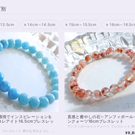
ズ別
13.5cm
14cm～14.5cm
15cm～15.5cm
16cm～16.5c
感情でインスピレーションを
直感と癒やしの石✨アンフィボール
レアイト16.5cmブレスレッ
ンクォーツ16cmブレスレット
トロレアイト ブレスレット 静かな空のように、やさしく広がる青のグラデーション。 淡いブルーから深みのある色合いへと移ろうその表情は、心の奥にそっと沁みわたるような美しさを持っています。 グラデーションがここまで美しいトロレアイトのブレスレットは決して多くありません✨ トロレアイトは、 思考や感情を静かに整え、 内側のざわめきをやさしく鎮めてくれる石。 情報や感情に揺さぶられやすいときほど、 一度立ち止まり、 “本来の自分の感覚”に戻ることの大切さを教えてくれます。 スピリチュアルな感性を大切にしている方や、 内観・瞑想・エネルギーワークを日常に取り入れている方にもおすすめの一本です。 今回のブレスレットは、 やわらかなブルーの濃淡が美しくつながるグラデーションタイプ。 見ているだけで呼吸が深くなるような、 穏やかで澄んだ存在感があります。 日々の中でふと触れたとき、 心を静けさへと導いてくれるでしょう。 ⸻ 【サイズ】 珠サイズ：約8mm 内周：約16.5cm ※1点もの／再入荷未定 ⸻ こんな方におすすめ ・心を落ち着けたい ・思考をクリアにしたい ・内観や瞑想を深めたい ・スピリチュアルな感覚を整えたい ⸻ 石は願いを叶えるためのものではなく、 あなた自身を整えるための“道具”。 このブレスレットが、 あなたの心と流れをやさしく整えるきっかけとなりますように。 — Maria Tuning Stone — ◆レイキヒーリング浄化、石言葉付ラッピングの上、送料無料でお届け致します。※石言葉は、お届けする石に関連する言葉のなかから占い師が選択した1つを、メッセージリボンにしてお届けします。※レイキヒーリング不要の方はご購入時コメント欄でお知らせくださいませ。 ◆特記のあるものを除き、全て天然に産出したパワーストーンを使用致しております。珠によって個別の色合い差、地中にて生じるクラック（ヒビ）、微少なインクルージョン（内包物）等が見られることがございますので、予めご承知置きくださいませ。お届け致しますものは全て、当社基準をクリアした商品です。微少な色合いの違い、クラック、インクルージョンによる返品、交換はできかねますが、商品写真にない大きなもの等、気に掛かる場合はまず一度ご連絡ください。お客様撮影によるお写真を拝見させていただき、返送料のみお客様ご負担にて、交換を承ります。 ◆できるだけ現物に近いお色での撮影を心がけておりますが、モニター彩度等によって多少、色の相違が出る場合があります。ご容赦くださいませ。 ◆石数・デザイン調整によりサイズオーダーも可能ですので、お気軽にご連絡ください。（オーダーや、サイズ等ご確認事項のある場合は、購入手続き前にご連絡くださいませ。連絡先は、BASE内お問い合わせボタンや、Twitter @siosaido をご利用ください。） ◆こちらの商品は拡大オーダーに珠入荷のためのお時間をいただくことがございます。 店舗使用：2603 ヒーラーおすすめ
¥9,8