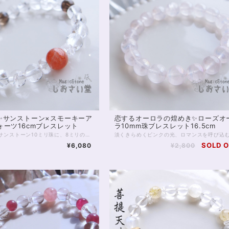
✨サンストーン×スモーキーア
恋するオーロラの煌めき✨ローズオ
ォーツ16cmブレスレット
ラ10mm珠ブレスレット16.5cm
5Aクラス サンストーン10ミリ珠に、8ミリのアイリススモーキークォーツ、アイリスクォーツを合わせた、魔除けのブレスレット。 サンストーンは「太陽の石」の名を冠するいくつかの石のうちの1つ。 名前のとおり、太陽のごときオレンジ色、 そして中にはきらきらと内包物の輝く アベンチュれっせんすのみられる5Aクラスの石です。 太陽エネルギーをそのまま自分のものにするかのように、 サンストーンは、持ち主様に 活動の意欲、やる気、エネルギーを与えてくれるといわれています。 モチベーションの維持、目標達成、 といったことを目指す方にはぴったりの石です。 また今回サンストーンに合わせるのは、 透明のアイリスクォーツ、ブラウン色のスモーキーアイリスクォーツです。 いずれもひび入り水晶で、ひび（クラック）の具合によって光を拡散し、 角度によって虹色の輝きが見えるのが特徴です。 水晶は、同居する石たちのパワーを強める働き。 スモーキークォーツは、禍を遠ざける働き。 またアイリス（虹）が入ることによって、場を浄化する働きも強められています。 邪気を祓い、進路を開拓する、お守りのブレスレットです。 ◆レイキヒーリング浄化、石言葉付ラッピングの上、送料無料でお届け致します。※石言葉は、お届けする石に関連する言葉のなかから占い師が選択した1つを、メッセージリボンにしてお届けします。※レイキヒーリング不要の方はご購入時コメント欄でお知らせくださいませ。 ◆特記のあるものを除き、全て天然に産出したパワーストーンを使用致しております。珠によって個別の色合い差、地中にて生じるクラック（ヒビ）、微少なインクルージョン（内包物）等が見られることがございますので、予めご承知置きくださいませ。再販品につきましては、お写真とは別の珠であっても同グレード、同様の色合いでご用意させていただきます。お届け致しますものは全て、当社基準をクリアした商品です。微少な色合いの違い、クラック、インクルージョンによる返品、交換はできかねますが、商品写真にない大きなもの等、気に掛かる場合はまず一度ご連絡ください。お客様撮影によるお写真を拝見させていただき、返送料のみお客様ご負担にて、交換を承ります。 ◆できるだけ現物に近いお色での撮影を心がけておりますが、モニター彩度等によって多少、色の相違が出る場合があります。ご容赦くださいませ。 ◆石数・デザイン調整によりサイズオーダーも可能ですので、お気軽にご連絡ください。（オーダーや、サイズ等ご確認事項のある場合は、購入手続き前にご連絡くださいませ。連絡先は、BASE内お問い合わせボタンや、Twitter @siosaido をご利用ください。） ◆こちらの商品は拡大オーダーに珠入荷のためのお時間をいただくことがございます。 店舗使用：2510
SOLD 
¥6,080
¥2,800