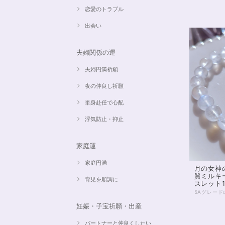
恋愛のトラブル
出会い
夫婦関係の運
夫婦円満祈願
夜の仲良し祈願
単身赴任で心配
浮気防止・抑止
家庭運
家庭円満
月の女神
質ミルキ
育児を順調に
スレット1
妊娠・子宝祈願・出産
パートナーと仲良くしたい