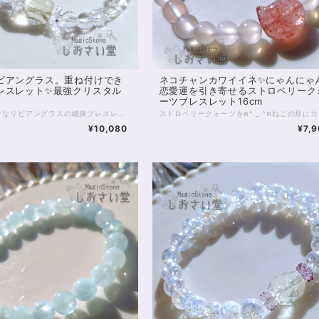
ビアングラス。重ね付けでき
ネコチャンカワイイネ✨にゃんにゃ
レスレット✨最強クリスタル
恋愛運を引き寄せるストロベリーク
ーツブレスレット16cm
ロマンチックなリビアングラスの細身ブレスレットです。 リビアングラスは幅10mm大粒のラフカット。不規則な断面がきらきらと光に輝きます。 リビアの砂漠で発見されるこの、ガラス質の石は、約2900万年前に隕石の衝突や爆発の影響でできたと考えられています。 太古の昔を感じさせる1粒は、スピリチュアル面でも珍重される石。 意識を宇宙へとつなぎ、創造力や直感を高めるといわれています。 中央の大きな1石のほか、水晶の間に5mm珠リビアングラスが5珠、間を空けて並びます。 また、水晶は6mmの128面カット。 水晶ならではの透明感にカットが加わることで、手首まわりから光を美しく反射する珠です。 主に6mmの珠で構成されている淡色のブレスレットになるため、他のブレスレットと合わせて重ねづけにもおすすめ！ ◆レイキヒーリング浄化、石言葉付ラッピングの上、送料無料でお届け致します。※石言葉は、お届けする石に関連する言葉のなかから占い師が選択した1つを、メッセージリボンにしてお届けします。※レイキヒーリング不要の方はご購入時コメント欄でお知らせくださいませ。 ◆特記のあるものを除き、全て天然に産出したパワーストーンを使用致しております。珠によって個別の色合い差、地中にて生じるクラック（ヒビ）、微少なインクルージョン（内包物）等が見られることがございますので、予めご承知置きくださいませ。再販品につきましては、お写真とは別の珠であっても同グレード、同様の色合いでご用意させていただきます。お届け致しますものは全て、当社基準をクリアした商品です。微少な色合いの違い、クラック、インクルージョンによる返品、交換はできかねますが、商品写真にない大きなもの等、気に掛かる場合はまず一度ご連絡ください。お客様撮影によるお写真を拝見させていただき、返送料のみお客様ご負担にて、交換を承ります。 ◆できるだけ現物に近いお色での撮影を心がけておりますが、モニター彩度等によって多少、色の相違が出る場合があります。ご容赦くださいませ。 ◆石数・デザイン調整によりサイズオーダーも可能ですので、お気軽にご連絡ください。（オーダーや、サイズ等ご確認事項のある場合は、購入手続き前にご連絡くださいませ。連絡先は、BASE内お問い合わせボタンや、Twitter @siosaido をご利用ください。） 店舗使用：2503
¥10,080
¥7,