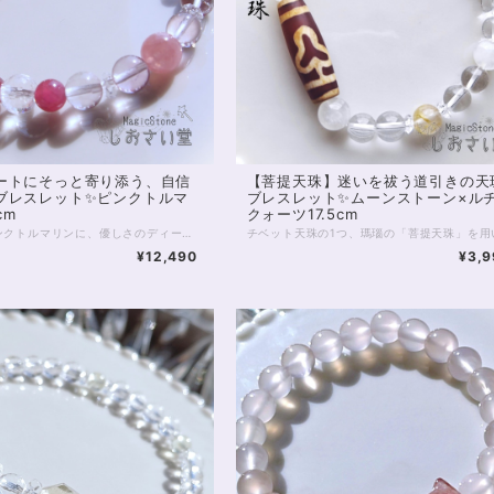
ートにそっと寄り添う、自信
【菩提天珠】迷いを祓う道引きの天
ブレスレット✨ピンクトルマ
ブレスレット✨ムーンストーン×ル
cm
クォーツ17.5cm
鮮やかなピンクトルマリンに、優しさのディープローズクォーツ、 癒し力のピンクフローライトを合わせたパワーストーンブレスレット。 美しくなりたい 優しい恋をしたい…… そんな、女性ならあたりまえの願い事を そっとサポートしていく石たちです。 3珠、8mmミラーボールカットの水晶が入っていますが、 その他の水晶にも見える丸玉はピンクフローライトです。 ピンクトルマリンもディープローズクォーツも いずれも優れた恋愛サポート、またメンタル・優しさサポートの石ですが、 フローライトはとりわけ気配が優しく、柔らかで 各石の調和を取りながら愛される運気を育むのに役立つでしょう。 ◆レイキヒーリング浄化、石言葉付ラッピングの上、送料無料でお届け致します。※石言葉は、お届けする石に関連する言葉のなかから占い師が選択した1つを、メッセージリボンにしてお届けします。※レイキヒーリング不要の方はご購入時コメント欄でお知らせくださいませ。 ◆特記のあるものを除き、全て天然に産出したパワーストーンを使用致しております。珠によって個別の色合い差、地中にて生じるクラック（ヒビ）、微少なインクルージョン（内包物）等が見られることがございますので、予めご承知置きくださいませ。再販品につきましては、お写真とは別の珠であっても同グレード、同様の色合いでご用意させていただきます。お届け致しますものは全て、当社基準をクリアした商品です。微少な色合いの違い、クラック、インクルージョンによる返品、交換はできかねますが、商品写真にない大きなもの等、気に掛かる場合はまず一度ご連絡ください。お客様撮影によるお写真を拝見させていただき、返送料のみお客様ご負担にて、交換を承ります。 ◆できるだけ現物に近いお色での撮影を心がけておりますが、モニター彩度等によって多少、色の相違が出る場合があります。ご容赦くださいませ。 ◆石数・デザイン調整によりサイズオーダーも可能ですので、お気軽にご連絡ください。（オーダーや、サイズ等ご確認事項のある場合は、購入手続き前にご連絡くださいませ。連絡先は、BASE内お問い合わせボタンや、Twitter @siosaido をご利用ください。） 店舗使用：2506
¥12,490
¥3,9