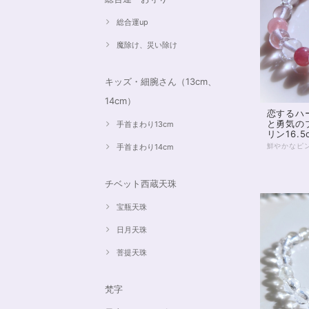
総合運up
魔除け、災い除け
キッズ・細腕さん（13cm、
14cm）
恋するハ
と勇気の
手首まわり13cm
リン16.5
手首まわり14cm
チベット西蔵天珠
宝瓶天珠
日月天珠
菩提天珠
梵字