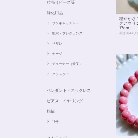
粒売りビーズ等
浄化用品
穏やかさこ
クアマリ
サンキャッチャー
17cm
聖水・フレグランス
サザレ
セージ
チューナー（音叉）
クラスター
ペンダント・ネックレス
ピアス・イヤリング
指輪
11号
ストラップ