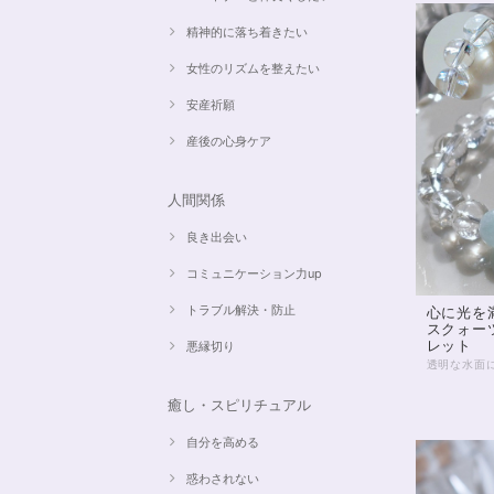
精神的に落ち着きたい
女性のリズムを整えたい
安産祈願
産後の心身ケア
人間関係
良き出会い
コミュニケーション力up
トラブル解決・防止
心に光を
スクォー
レット
悪縁切り
癒し・スピリチュアル
自分を高める
惑わされない