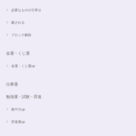
必要なものの引寄せ
癒される
ブロック解除
金運・くじ運
金運・くじ運up
仕事運
勉強運・試験・昇進
集中力up
昇進運up