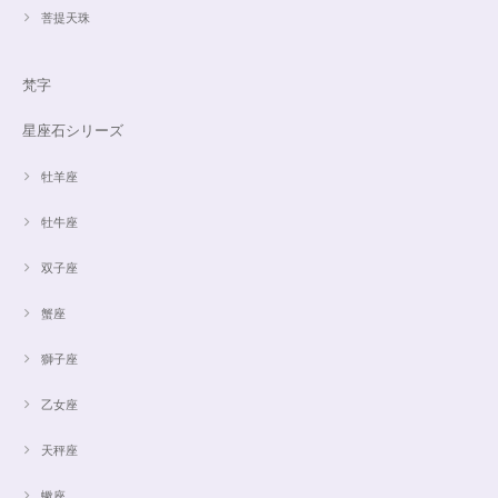
菩提天珠
梵字
星座石シリーズ
牡羊座
牡牛座
双子座
蟹座
獅子座
乙女座
天秤座
蠍座