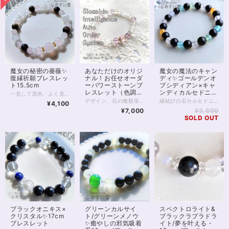
魔女の秘密の薔薇✨
あなただけのオリジ
魔女の魔法のキャン
復縁祈願ブレスレッ
ナル！お任せオーダ
ディ✨ゴールデンオ
ト15.5cm
ーパワーストーンブ
ブシディアン×キャ
レスレット（色調選
ンディカルセドニー
一見して黒色、よく見ると中にゴールドのシラー（輝き）が見られる、不思議な石。 当店で復縁祈願に一押しと言えば この「ゴールデンオブシディアン」です。 ゴールデンオブシディアンは、火山地帯から採取され、 石自体に「心に火をつける」パワーが存在していると、昔から言い伝えられてきました。 このゴールデンオブシディアンに、 恋愛の石として定番のローズクオーツ、 女性の願いを叶える御守として有名なブルームーンストーン、 持ち主を様々な災厄から守る透明のクリスタルを掛け合わせたのが 『魔女の秘密の薔薇』。 復縁を強く願う相手がいらっしゃるのなら 石に願いを、かけてみませんか？ 真に長くお付き合いをしていくべき相手を 引き寄せ、ご縁を繋ぐ。 何度も再販を重ねている、人気のブレスレットです。 ※こちらのブレスレットは2024年、合金ロンデルから、18金ゴールドフィルド使用金属アレルギー対応ロンデルへ仕様を変更しております。 ◆レイキヒーリング浄化、石言葉付ラッピングの上、送料無料でお届け致します。※石言葉は、お届けする石に関連する言葉のなかから占い師が選択した1つを、メッセージリボンにしてお届けします。※レイキヒーリング不要の方はご購入時コメント欄でお知らせくださいませ。 ◆特記のあるものを除き、全て天然に産出したパワーストーンを使用致しております。珠によって個別の色合い差、地中にて生じるクラック（ヒビ）、微少なインクルージョン（内包物）等が見られることがございますので、予めご承知置きくださいませ。再販品につきましては、お写真とは別の珠であっても同グレード、同様の色合いでご用意させていただきます。お届け致しますものは全て、当社基準をクリアした商品です。微少な色合いの違い、クラック、インクルージョンによる返品、交換はできかねますが、商品写真にない大きなもの等、気に掛かる場合はまず一度ご連絡ください。お客様撮影によるお写真を拝見させていただき、返送料のみお客様ご負担にて、交換を承ります。 ◆できるだけ現物に近いお色での撮影を心がけておりますが、モニター彩度等によって多少、色の相違が出る場合があります。ご容赦くださいませ。 ◆石数・デザイン調整によりサイズオーダーも可能ですので、お気軽にご連絡ください。（オーダーや、サイズ等ご確認事項のある場合は、購入手続き前にご連絡くださいませ。連絡先は、BASE内お問い合わせボタンや、Twitter @siosaido をご利用ください。） ◆使われている金属パーツは、18kgp（本金を使用したゴールドフィルド）で金属アレルギーに対応しておりますが、完全にアレルギーが起こらないという保証ではございません。 店舗使用：2432
択可）
ブレスレット
デザイン、石の種類等、内容をすべてパワーストーンヒーラーにお任せいただくオーダーシステムです。 チャネリング、石鑑定などを通して石を選定させていただきます。 以下の各項目をよくお読みいただき、お申し込みへお進みください。 【種類を選択してください】 種類は主に色ですが、下のほうにマルチカラー、五行、四大元素、チャクラ、四神などの分類もございます。 ご希望のものを選択してください。 【備考欄にご記入いただきたいこと】 ご注文のお手続き時に表示される備考欄に、 （必須）・性別（デザインに影響するため物理的ではなく自認される性別でお願い致します(_ _*)） （必須）・手首周りのサイズ （ある人だけ必須）・金属アレルギーあり を、ご記入ください。 ※ご記入のない場合、お申し込み時にご記入いただきましたメールやSMSへお問い合わせさせていただきます。 ※金属アレルギーの明記がない方につきましては、真鍮、合金などの金属パーツが使われることがございます。 以下の項目は、必須ではありませんが、ご希望があればご記入ください。 ・申し込み画面で選択した色以外で使いたい色 ・ブレスレットに込めたいお願い事 ・珠の大きさ（大きめ、小さめ） ・色合いの明るめ、暗め ・ゆるめ希望 など 【注意点】 ・デザインはお任せ、お届け前のデザイン確認はありません。 むしろデザイン打ち合わせとかめんどくさいし よくわからないから任せたい、という方向けのメニューです。 ・石種の選択は基本的にヒーラーにお任せとなります。 もし特に気になる石があるようでしたら 備考欄にご記入いただいても結構です。 金額が見合わない場合を除き かなりの確率でその石が入ると推測されます。 しかしとても高額な石の場合など、例外もありますことを 予めご了承くださいませ。 ・こちらは定額のサービスです。 金額をかんがみて石を選択させていただきます。 お値段からしてそう低級な石は入りません。 店内の8,000円前後の商品をご覧いただきまして どんな感じかご確認いただくと良いと思います。 ・つまりこのサービスはお得です。 ・お届け後のクレーム、リターン等は一切承りません。 石は天然のものですので、クラック（ヒビ）、インクルージョン（内包物）、エクボ（凹み）が入るものがございます。 ジェムストーンヒーラーの責任において、いただきました金額に見合ったクオリティのものをお届けすることをおお約束致します。 全体的な石の平均クオリティにつきましては店内の天然石をご覧いただき、ご確認くださいませ。 【例えば、画像のブレスレットは？】 画像にあるブレスレットには ・モルガナイト（ピンクベリル）5A ・アルバイトSA ・ピンクカルサイト ・ピンクフローライト5A ・カット水晶 などが入っています。 出荷時レイキヒーリング、無料ラッピング付きとなります。 わからない点は、画面内のお問い合わせボタン、Twitter @siosaido までお気軽にお問い合わせくださいませ。
縁結びの石カルセドニーと、燃焼・再燃の石ゴールデンオブシディアンを使用したブレスレットです。 黒石？ではありません。 お写真4枚目などにきらきらと見えるゴールデンシラーにご注目ください✨ カルセドニーはさまざまな色のある石で、使われているものはすべて天然色6ミリの珠になります。 各色のカルセドニーを合わせたものはキャンディカルセドニーと呼ばれますが、カルセドニーは色によって微少に意味合いの違いをもたされていることもあります。 各色で共通しているのは、縁を結ぶということ。 ピンク系は恋愛の、ブルー系はビジネスの、グリーン系は復縁の…… いろいろな縁を求める方に重宝するのが、キャンディカルセドニーです。 合わせたのはゴールデンオブシディアン。 数ある石のなかでも、「復縁の石」と呼ばれるものは少なく、ゴールデンオブシディアンはそのひとつ。 火山で産出するゴールデンオブシディアンは「冷めた心に火をつける」とも言われており、いろいろな化学反応を期待したくなる、そんなブレスレットに仕上がっています。 ◆レイキヒーリング浄化、石言葉付ラッピングの上、送料無料でお届け致します。※石言葉は、お届けする石に関連する言葉のなかから占い師が選択した1つを、メッセージリボンにしてお届けします。※レイキヒーリング不要の方はご購入時コメント欄でお知らせくださいませ。 ◆特記のあるものを除き、全て天然に産出したパワーストーンを使用致しております。珠によって個別の色合い差、地中にて生じるクラック（ヒビ）、微少なインクルージョン（内包物）等が見られることがございますので、予めご承知置きくださいませ。再販品につきましては、お写真とは別の珠であっても同グレード、同様の色合いでご用意させていただきます。お届け致しますものは全て、当社基準をクリアした商品です。微少な色合いの違い、クラック、インクルージョンによる返品、交換はできかねますが、商品写真にない大きなもの等、気に掛かる場合はまず一度ご連絡ください。お客様撮影によるお写真を拝見させていただき、返送料のみお客様ご負担にて、交換を承ります。 ◆できるだけ現物に近いお色での撮影を心がけておりますが、モニター彩度等によって多少、色の相違が出る場合があります。ご容赦くださいませ。 ◆石数・デザイン調整によりサイズオーダーも可能ですので、お気軽にご連絡ください。（オーダーや、サイズ等ご確認事項のある場合は、購入手続き前にご連絡くださいませ。連絡先は、BASE内お問い合わせボタンや、Twitter @siosaido をご利用ください。） 店舗使用：2416
¥4,100
15.5cm
¥7,000
¥3,800
SOLD OUT
スペクトロライト&
ブラックオニキス×
グリーンカルサイ
ブラックラブラドラ
クリスタル✨17cm
ト/グリーンメノウ
イト/夢を叶える・
ブレスレット
✨癒やしの邪気吸着