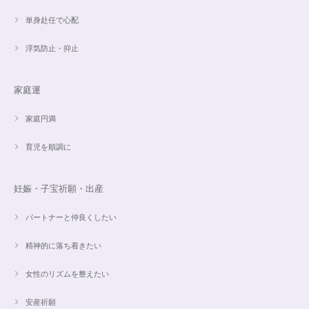
単身赴任で心配
浮気防止・抑止
家庭運
家庭円満
育児を順調に
妊娠・子宝祈願・出産
パートナーと仲良くしたい
精神的に落ち着きたい
女性のリズムを整えたい
安産祈願