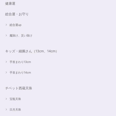
健康運
総合運・お守り
総合運up
魔除け、災い除け
キッズ・細腕さん（13cm、14cm）
手首まわり13cm
手首まわり14cm
チベット西蔵天珠
宝瓶天珠
日月天珠