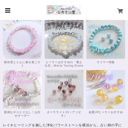
桜吹雪とともに春を過ごそ
ヒーラーおすすめの「整え
ラリマー特集
う
る石」Maria Tuning Stone
面倒なやりとりなし！お任
オーラライト23（アゾゼ
金運UPヒーラーおすすめ
せオーダー
オ）
レイキヒーリングを施した浄化パワーストーンを横浜から。占い師の手に