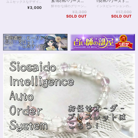
15cmパワーストー
系16cmパワースト
ユニセックスなデザインの、ブラックオニキスを使ったパワーストーンブレスレットです。 ブラックオニキス、クリスタルは双方10mmの珠 ラピスラズリは、8mm珠を使用しています。 大きな珠がメインで存在感があり、また色合いに派手さがないため、仕事に着用することもある程度可能かと思います（職種による）。 ラピスラズリは、幸運の石として扱われますが、幸運を招くのは良い方向にインスピレーションやカンが働くためです。 判断力を高めてくれる反面、真実と出会うともされ、仕事以外の面でも良き羅針盤となる石でしょう。 ブラックオニキスはどちらかというと、災い除けとして古くから用いられてきたほか、邪念を取り去るという意味でも知られています。 雑念を避けるため、ラピスラズリによってもたらされるインスピレーションを活かしたいときにも役立つでしょう。 ◆レイキヒーリング浄化、おみくじ付ラッピングの上、送料無料でお届け致します。※おみくじは占い師が一つ一つ占うビブリオマンシーの占い結果です。※レイキヒーリング、おみくじ不要の方はご購入時、それぞれコメント欄でお知らせくださいませ。 ◆特記のあるものを除き、全て天然に産出したパワーストーンを使用致しております。珠によって個別の色合い差、地中にて生じるクラック（ヒビ）、微少なインクルージョン（内包物）等が見られることがございますので、予めご承知置きくださいませ。再販品につきましては、お写真とは別の珠であっても同グレード、同様の色合いでご用意させていただきます。お届け致しますものは全て、当社基準をクリアした商品です。微少な色合いの違い、クラック、インクルージョンによる返品、交換はできかねますが、商品写真にない大きなもの等、気に掛かる場合はまず一度ご連絡ください。お客様撮影によるお写真を拝見させていただき、返送料のみお客様ご負担にて、交換を承ります。 ◆できるだけ現物に近いお色での撮影を心がけておりますが、モニター彩度等によって多少、色の相違が出る場合があります。ご容赦くださいませ。 ◆石数・デザイン調整によりサイズオーダーも可能ですので、お気軽にご連絡ください。（オーダーや、サイズ等ご確認事項のある場合は、購入手続き前にご連絡くださいませ。連絡先は、BASE内お問い合わせボタンや、Twitter @siosaido をご利用ください。） 店舗使用・2306
ンブレスレット
ーンブレスレット
インスピレーションの石、 ブラックラブラドライトの ブレスレットです。 このブレスレットには ・スペクトロライトAAAA10mm ・ブラックラブラドライトAAA8mm ・ブルームーンストーンAAAA8mm ・ラベンダーアメジストAAAAA8mm ・クリスタル が使われています。 ※スペクトロライトは フィンランドの特定地域（ユレマ）を産地とする 稀少なブラックラブラドライトです。 この商品のうち、10mmの珠については 「スペクトロライト」との鑑別結果が出ております。 ※写真の鑑別書はこの商品に添付致しておりません。 撮影技術が追いつかず ラブラドライトの美しいブルーの輝きをお見せすることが 叶わないのですが;( ;•ω•ก) スペクトロライトのグレードはAAAAと高品質。 ブルームーンストーンも同様のAAAA。 ブラックラブラドライトはAAAグレードですが、 光加減により ほとんどの粒に鮮やかなブルーのラブラドレッセンスが 見てとれます。 ラベンダーアメジストはさらにこれらを上回る 不純物のないAAAAAグレード 通常のアメジストにはない 優しく、柔らかなオーラが魅力的です。 ブラックラブラドライトについて 以下で詳細を解説しています。 https://www.siosaido.com/entry/blackLabradorite ◆レイキヒーリング浄化、ラッピングの上、送料無料でお届け致します。 ◆石数・デザイン調整によりサイズオーダーも可能です、お気軽にご連絡ください。（オーダーや、サイズ等ご確認事項のある場合は、購入手続き前にご連絡くださいませ。連絡先は、BASE内お問い合わせボタンや、Twitter @siosaido をご利用ください。）
鮮やかな緑のグリーンメノウと、 稀少「グリーンカルサイト」のビーズを使った パワーストーンブレスレットです。 グリーンカルサイトは、体内のバランスを整え 特に、春先のグズグズなどを緩和してくれる可能性がある とも言われている石。 ⚠️医療的なものではありません 柔らかく傷が入りやすい石なので ビーズとしては製造が少なく 安価な石でもありません。 オニキスとあわせることで、身の回りの邪気を 浄化してくれるとも言われています。 ◆レイキヒーリング浄化、ラッピングの上、送料無料でお届け致します。 ◆特記のあるものを除き、全て天然に産出したパワーストーンを使用致しております。珠によって個別の色合い差、地中にて生じるクラック（ヒビ）、微少なインクルージョン（内包物）等が見られることがございますので、予めご承知置きくださいませ。再販品につきましては、お写真とは別の珠であっても同グレード、同様の色合いでご用意させていただきます。お届け致しますものは全て、当社基準をクリアした商品です。微少な色合いの違い、クラック、インクルージョンによる返品、交換はできかねますが、商品写真にない大きなもの等、気に掛かる場合はまず一度ご連絡ください。お客様撮影によるお写真を拝見させていただき、返送料のみお客様ご負担にて、交換を承ります。 ◆石数・デザイン調整によりサイズオーダーも可能ですので、お気軽にご連絡ください。（オーダーや、サイズ等ご確認事項のある場合は、購入手続き前にご連絡くださいませ。連絡先は、BASE内お問い合わせボタンや、Twitter @siosaido をご利用ください。）
¥3,000
¥17,000
¥3,300
SOLD OUT
SOLD OUT