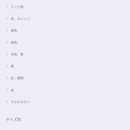
ピンク色
赤、オレンジ
黄色
緑色
水色、青
黒
白・透明
金
マルチカラー
サイズ別