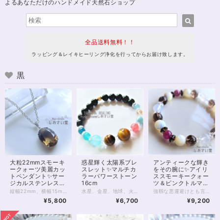
よるあなただけのハンドメイド天然石ショップ
全品送料無料！！
ラッピング＆レイキヒーリング浄化を行ってからお届け致します。
黒
大粒22mmスモーキ
惑星輝く太陽系ブレ
アンティークな輝き
ークォーツ美麗カッ
スレット✨マルチカ
をその腕に✨アイリ
トペンダント✨サー
ラーパワーストーン
ススモーキークォー
ジカルステンレスチ
16cm
ツ＆ピンクトルマリ
ェーン50cm・マグ
ンブレスレット
縦幅22mm、横幅15mm、存在感のある大粒スモーキークォーツのペンダントです。 光に透かすとお写真2枚目のような天然のグラデーションが見えるハイグレード。 光の角度によってはスモーキーならではの深いブラウンを楽しめます。 スモーキークォーツは、水晶類のなかでも「魔除け」の力に優れた石の1つです。 もともと、水晶の類には災い除けや浄化といった意味がありますが スモーキークォーツはとりわけ、持ち主様にとって不要なものを遮る、守りの力に長けています。 今、身の回りにある、好ましくないものを遠ざけたい方。 行く先の障害に対策をしたい方などにおすすめです。 チェーンはサージカルステンレス。 大きめのトップに合わせ、華奢になりすぎない、しっかりしたものを選びました。 50cmのロングタイプで、胸前にトップのくるバランスの良い長さ。 マグネットクラスプ仕様で、首の後ろで金具を開いてつなげる手間がありません。 ※完全に金属アレルギーが起こらないわけではありません。特にこちらの商品はペンダントトップ部分の金属がアレルギー対応ではないため、直接身に付ける場合はご注意ください。 ◆レイキヒーリング浄化、石言葉付ラッピングの上、送料無料でお届け致します。※石言葉は、お届けする石に関連する言葉のなかから占い師が選択した1つを、メッセージリボンにしてお届けします。※レイキヒーリング不要の方はご購入時コメント欄でお知らせくださいませ。 ◆特記のあるものを除き、全て天然に産出したパワーストーンを使用致しております。珠によって個別の色合い差、地中にて生じるクラック（ヒビ）、微少なインクルージョン（内包物）等が見られることがございますので、予めご承知置きくださいませ。再販品につきましては、お写真とは別の珠であっても同グレード、同様の色合いでご用意させていただきます。お届け致しますものは全て、当社基準をクリアした商品です。微少な色合いの違い、クラック、インクルージョンによる返品、交換はできかねますが、商品写真にない大きなもの等、気に掛かる場合はまず一度ご連絡ください。お客様撮影によるお写真を拝見させていただき、返送料のみお客様ご負担にて、交換を承ります。 ◆できるだけ現物に近いお色での撮影を心がけておりますが、モニター彩度等によって多少、色の相違が出る場合があります。ご容赦くださいませ。
水星、金星、地球、火星、木星 土星、天王星、海王星、冥王星。 9つの「太陽系の惑星」から力をいただくべく、 9つの石を並べたパワーストーンブレスレット。 腕の回りで輝く深淵の宇宙に きっと見る人すべてが目を奪われてしまうでしょう！ 水星→アクアマリン6mm 金星→ゴールデンオーラ6mm 地球→ラリマー7mm 火星→インカローズ8mm 木星→ゴールデンタイガーアイ12mm 土星→タイガーアイ10mm ※環はあなたの想像力で補って！ 天王星→シーブルーカルセドニー10mm 海王星→アマゾナイトシリカ（アイスアマゾナイト）7ｍｍ 冥王星→ネオンブルーアパタイト6mm 8mmのブラックオニキスに、 14kgfのゴールデンスターダストボールを添えて。 あなたのための宇宙を手に入れ、 味方につけてくださいね。 ◆レイキヒーリング浄化、ラッピングの上、送料無料でお届け致します。 ◆特記のあるものを除き、全て天然に産出したパワーストーンを使用致しております。珠によって個別の色合い差、地中にて生じるクラック（ヒビ）、微少なインクルージョン（内包物）等が見られることがございますので、予めご承知置きくださいませ。再販品につきましては、お写真とは別の珠であっても同グレード、同様の色合いでご用意させていただきます。お届け致しますものは全て、当社基準をクリアした商品です。微少な色合いの違い、クラック、インクルージョンによる返品、交換はできかねますが、商品写真にない大きなもの等、気に掛かる場合はまず一度ご連絡ください。お客様撮影によるお写真を拝見させていただき、返送料のみお客様ご負担にて、交換を承ります。 ◆石数・デザイン調整によりサイズオーダーも可能ですので、お気軽にご連絡ください。（オーダーや、サイズ等ご確認事項のある場合は、購入手続き前にご連絡くださいませ。連絡先は、BASE内お問い合わせボタンや、Twitter @siosaido をご利用ください。） ◆使われている金属パーツは、14kgf製ですがアレルギーの可能性がゼロとは断言できません。過去に同素材でアレルギーになったことのある場合など、ストーンにご変更可能ですので、お気軽にご連絡下さいませ。 店舗使用：2462 ヒーラーおすすめ
強靱な悪運避けとも言われる 虹を内包したアイリススモーキークォーツを、 ベリーのキャンディのような透明感を感じさせる 最高品質のピンクトルマリンとともに。 スモーキークォーツはレトロ感のあふれるブラウンみが魅力的ですが 今回は、入ったヒビに虹の浮かぶ アイリススモーキークォーツ8mm珠を用いています。 色のくっきりとした7mmピンクトルマリンはもちろん、 白色の7.5mmブルームーンストーンもシラーのくっきりと浮く、高品質のペリステライトです。 間には貝ビーズならではの不規則な輝きが魅力的なマザーオブパール。 ムーンストーン両脇に、オーロラの光が美しいレインボーオーラを配しています。 一寸タイムトリップしたような、不思議な世界観を味わえる1本です。 ◆レイキヒーリング浄化、ラッピングの上、送料無料でお届け致します。 ◆特記のあるものを除き、全て天然に産出したパワーストーンを使用致しております。珠によって個別の色合い差、地中にて生じるクラック（ヒビ）、微少なインクルージョン（内包物）等が見られることがございますので、予めご承知置きくださいませ。再販品につきましては、お写真とは別の珠であっても同グレード、同様の色合いでご用意させていただきます。お届け致しますものは全て、当社基準をクリアした商品です。微少な色合いの違い、クラック、インクルージョンによる返品、交換はできかねますが、商品写真にない大きなもの等、気に掛かる場合はまず一度ご連絡ください。お客様撮影によるお写真を拝見させていただき、返送料のみお客様ご負担にて、交換を承ります。 ◆できるだけ現物に近いお色での撮影を心がけておりますが、モニター彩度等によって多少、色の相違が出る場合があります。ご容赦くださいませ。 ◆石数・デザイン調整によりサイズオーダーも可能ですので、お気軽にご連絡ください。（オーダーや、サイズ等ご確認事項のある場合は、購入手続き前にご連絡くださいませ。連絡先は、BASE内お問い合わせボタンや、Twitter @siosaido をご利用ください。） 6月誕生石 店舗使用：2441
ネットクラスプ使用
15.5cm
¥5,800
¥6,700
¥9,200