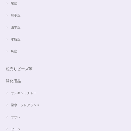
蠍座
射手座
山羊座
水瓶座
魚座
粒売りビーズ等
浄化用品
サンキャッチャー
聖水・フレグランス
サザレ
セージ