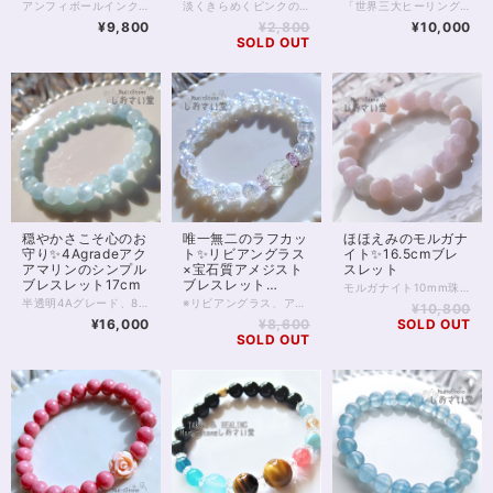
ト15cm
アンフィボールインクォーツ ブレスレット 内側にそっと灯るような、赤い景色。 ひと粒ひと粒に浮かぶインクルージョンが、まるで“内なる想い”を映し出すような一本です。 アンフィボールインクォーツは、 自分の奥にある感情や本音にやさしく気づかせ、 「本当はどうしたいのか」を静かに整えていく石。 外側の出来事に振り回されるのではなく、 自分の中心に戻ること。 そこから選び直すこと。 そんな“流れの再調整”をしたいときに、 そっと寄り添ってくれます。 今回のブレスレットは、 透明感のある水晶の中に、赤〜オレンジの内包物がやわらかく広がる美しい個体を厳選。 派手さではなく、 じんわりと心に残るような存在感。 日常の中でふと目に入るたびに、 「整える」という感覚を思い出させてくれるでしょう。 ⸻ 【サイズ】 珠サイズ：約7.5〜8mm 内周：約16cm 【価格】 9,800円（税込） ※1点もの／再入荷未定 ⸻ こんな方におすすめ ・気持ちを整理したい ・自分の本音を大切にしたい ・流れを整えて前に進みたい ・感情に振り回されやすいと感じる ⸻ 石は願いを叶えるためのものではなく、 あなた自身を整えるための“道具”。 このブレスレットが、 あなたの心と流れをやさしく整えるきっかけとなりますように。 — Maria Tuning Stone — ◆レイキヒーリング浄化、石言葉付ラッピングの上、送料無料でお届け致します。※石言葉は、お届けする石に関連する言葉のなかから占い師が選択した1つを、メッセージリボンにしてお届けします。※レイキヒーリング不要の方はご購入時コメント欄でお知らせくださいませ。 ◆特記のあるものを除き、全て天然に産出したパワーストーンを使用致しております。珠によって個別の色合い差、地中にて生じるクラック（ヒビ）、インクルージョン（内包物）による凹み等が見られることがございますので、予めご承知置きくださいませ。お届け致しますものは全て、当社基準をクリアした商品です。微少な色合いの違い、クラック、インクルージョンによる返品、交換はできかねますが、商品写真にない大きなもの等、気に掛かる場合はまず一度ご連絡ください。お客様撮影によるお写真を拝見させていただき、返送料のみお客様ご負担にて、返品を承ります。 ◆できるだけ現物に近いお色での撮影を心がけておりますが、モニター彩度、直射日光の有無によって多少、色の相違が出る場合があります。ご容赦くださいませ。 ◆石数・デザイン調整によりサイズオーダーも可能ですので、お気軽にご連絡ください。（オーダーや、サイズ等ご確認事項のある場合は、購入手続き前にご連絡くださいませ。連絡先は、BASE内お問い合わせボタンや、Twitter @siosaido をご利用ください。） ◆こちらの商品は拡大オーダーに珠入荷のためのお時間をいただくことがございます。 店舗使用：2602 ヒーラーおすすめ
淡くきらめくピンクの光、ロマンスを呼び込むお守りに。 ローズオーラ10ミリ珠のブレスレットです。 ローズオーラは、ローズクォーツにアメリカの特殊技術で金属を蒸着してつくる、特別な水晶です。 ローズクォーツに与えられた基本的な意味、効果を踏襲しつつも、 それをさらに強めるスピリチュアルな一面をもっています。 「オーラ」加工によって、直感を高め 精神的な成長をもたらすともいわれており、 単なる恋愛運アップの石ではなく、 愛と美において自己成長を促したい方にもおすすめです。 意味や効果の面をさておいても、半透明のローズオーラは非常に美麗で人目をひきます。 一方、ピンクではあるものの、色味が薄く穏やかなため 身に付けていても決して目立つわけではないのが良いところ。 ローズオーラには全く透明感のないものもありますが お写真5枚目、黒背景のお写真を掲載しましたとおり 向こう側の薄く透けるカラーで、 ビジネスシーンなどでも気負うことなく身に付けられるでしょう。 ◆レイキヒーリング浄化、石言葉付ラッピングの上、送料無料でお届け致します。※石言葉は、お届けする石に関連する言葉のなかから占い師が選択した1つを、メッセージリボンにしてお届けします。※レイキヒーリング不要の方はご購入時コメント欄でお知らせくださいませ。 ◆特記のあるものを除き、全て天然に産出したパワーストーンを使用致しております。珠によって個別の色合い差、地中にて生じるクラック（ヒビ）、微少なインクルージョン（内包物）等が見られることがございますので、予めご承知置きくださいませ。再販品につきましては、お写真とは別の珠であっても同グレード、同様の色合いでご用意させていただきます。お届け致しますものは全て、当社基準をクリアした商品です。微少な色合いの違い、クラック、インクルージョンによる返品、交換はできかねますが、商品写真にない大きなもの等、気に掛かる場合はまず一度ご連絡ください。お客様撮影によるお写真を拝見させていただき、返送料のみお客様ご負担にて、交換を承ります。 ◆できるだけ現物に近いお色での撮影を心がけておりますが、モニター彩度等によって多少、色の相違が出る場合があります。ご容赦くださいませ。 ◆石数・デザイン調整によりサイズオーダーも可能ですので、お気軽にご連絡ください。（オーダーや、サイズ等ご確認事項のある場合は、購入手続き前にご連絡くださいませ。連絡先は、BASE内お問い合わせボタンや、Twitter @siosaido をご利用ください。） ◆こちらの商品は拡大オーダーに珠入荷のためのお時間をいただくことがございます。 店舗使用：2509 ヒーラーおすすめ
「世界三大ヒーリングストーン」の1つ、 チャロアイトを使用したブレスレットです。 チャロアイトは希少性が高く、 癒しの力が特に強いことから人気の石。 今回は、4Aクラスの高品質な石を使用しています。 合わせる空色の石は 最上級5Aクラスのブルーカルサイト。 こちらも癒しと明るさ、 落ち着きをもたらしてくれる石として 伝えられてきました。 今回使用しているブルーカルサイトは 秋空のような爽やかな色合いが特徴です。 水晶と見紛う薄いパープルは ラベンダーアメジスト。 こちらも迷いを導く石です。 女性の強い味方、ブルームーンストーンは こちらも5Aクラスできれいなブルーシラーを楽しんでいただけますよ。 癒し、導きのほしい方におすすめの ハイグレードラインです。 ◆レイキヒーリング浄化、石言葉付ラッピングの上、送料無料でお届け致します。※石言葉は、お届けする石に関連する言葉のなかから占い師が選択した1つを、メッセージリボンにしてお届けします。※レイキヒーリング不要の方はご購入時コメント欄でお知らせくださいませ。 ◆特記のあるものを除き、全て天然に産出したパワーストーンを使用致しております。珠によって個別の色合い差、地中にて生じるクラック（ヒビ）、微少なインクルージョン（内包物）等が見られることがございますので、予めご承知置きくださいませ。再販品につきましては、お写真とは別の珠であっても同グレード、同様の色合いでご用意させていただきます。お届け致しますものは全て、当社基準をクリアした商品です。微少な色合いの違い、クラック、インクルージョンによる返品、交換はできかねますが、商品写真にない大きなもの等、気に掛かる場合はまず一度ご連絡ください。お客様撮影によるお写真を拝見させていただき、返送料のみお客様ご負担にて、交換を承ります。 ◆できるだけ現物に近いお色での撮影を心がけておりますが、モニター彩度等によって多少、色の相違が出る場合があります。ご容赦くださいませ。 ◆石数・デザイン調整によりサイズオーダーも可能ですので、お気軽にご連絡ください。（オーダーや、サイズ等ご確認事項のある場合は、購入手続き前にご連絡くださいませ。連絡先は、BASE内お問い合わせボタンや、Twitter @siosaido をご利用ください。） ・ヒーラーおすすめ 店舗使用：2424
¥9,800
¥2,800
¥10,000
SOLD OUT
穏やかさこそ心のお
唯一無二のラフカッ
ほほえみのモルガナ
守り✨4Agradeアク
ト✨リビアングラス
イト✨16.5cmブレ
アマリンのシンプル
×宝石質アメジスト
スレット
ブレスレット17cm
ブレスレット
モルガナイト10mm珠のブレスレットです。 モルガナイトは、皆さまご存知アクアマリン、の「ピンクのやつ」に該当します。 いわゆるベリルという石ですね。ベリルの青がアクアマリン、ピンクがモルガナイトです。 アクアマリンがよくコミュニケーションの石といわれるのと同じく、 モルガナイトもコミュニケーションを支えてくれると伝えられます。 またモルガナイトの場合、やわらかなピンク色から 恋愛面でのコミュニケーションに効果を発揮したり、 柔らかな雰囲気を身に付け、愛され体質にしてくれる、とも。 癒しの女神様がにっこりとほほえむような、 そんな1本をぜひ身に付けてみてください。 ◆レイキヒーリング浄化、石言葉付ラッピングの上、送料無料でお届け致します。※石言葉は、お届けする石に関連する言葉のなかから占い師が選択した1つを、メッセージリボンにしてお届けします。※レイキヒーリング不要の方はご購入時コメント欄でお知らせくださいませ。 ◆特記のあるものを除き、全て天然に産出したパワーストーンを使用致しております。珠によって個別の色合い差、地中にて生じるクラック（ヒビ）、微少なインクルージョン（内包物）等が見られることがございますので、予めご承知置きくださいませ。再販品につきましては、お写真とは別の珠であっても同グレード、同様の色合いでご用意させていただきます。お届け致しますものは全て、当社基準をクリアした商品です。微少な色合いの違い、クラック、インクルージョンによる返品、交換はできかねますが、商品写真にない大きなもの等、気に掛かる場合はまず一度ご連絡ください。お客様撮影によるお写真を拝見させていただき、返送料のみお客様ご負担にて、交換を承ります。 ◆できるだけ現物に近いお色での撮影を心がけておりますが、モニター彩度等によって多少、色の相違が出る場合があります。ご容赦くださいませ。 ◆石数・デザイン調整によりサイズオーダーも可能ですので、お気軽にご連絡ください。（オーダーや、サイズ等ご確認事項のある場合は、購入手続き前にご連絡くださいませ。連絡先は、BASE内お問い合わせボタンや、Twitter @siosaido をご利用ください。） ◆こちらの商品は拡大オーダーに珠入荷のためのお時間をいただくことがございます。 店舗使用：2508 ヒーラーおすすめ
16.5cm
半透明4Aグレード、8mmのアクアマリンをシンプルに連ねた、爽やかな海のようなパワーストーンブレスレットです。 そもそもアクアマリンは、海の水を思わせる色から名付けられました。 石のもつオーラは癒しに満ち、かつ理性を見失うことなく知的で、 アクアマリンはやがてコミュニケーションの石、 また結婚のお守り石とも呼ばれるようになりました。 恋愛に限らず、心を通わせたい人との橋渡しをしてくれるのが アクアマリン最大の特徴であるともいえます。 アクアマリンのなかでも4Aは、透明な部分と不透明な部分が混在するクラスです。 アクアマリンにありがちな黒色の内包物も、ゼロではありませんが、肉眼で見て気になるほど大きなものはありません。 内包物に関しては、高性能カメラのほうが肉眼よりもよく映し出すことに長けていますので、画像をご確認いただくと良いでしょう。 お写真は太陽光下での撮影ですが、電灯下でも美しい水色を見せてくれるグレードです。 天使の石とも呼ばれるアクアマリンをぜひお楽しみください。 ヒーラーおすすめ 店舗使用：2501
※リビアングラス、アメジスト共に、再入荷が未定の玉で数量が限られます。 また昨今、クラッククォーツオーラは欠品することが多く 再販の予定は在庫状況によります※ 2つと同じ形のないラフのリビアングラスに、 透明度抜群の宝石質アメジスト。 そして昨今品薄の続く、クラッククォーツオーラがパールのように輝く 強いオーラのブレスレットです。 リビアングラスは出会う人を選ぶといわれる石。 持ち主さまには必ず、リビアングラスとの強いご縁があるそうです。 ラフにカットされたリビアングラスは透明度も高く、 特徴的な気泡も入っています。 同じ形のないリビアングラスとの出会いをぜひ楽しんでください。 またリビアングラスの両脇を飾る宝石質のアメジストは 美しく細かなカットが施され、光を拡散する良品です。 クラッククォーツオーラは、クラッククォーツに金属を蒸着して作るスピリチュアルストーンです。 水晶への蒸着を行うレインボーオーラと違い、 中に細かなクラックが入っており、全体として白色が目立ちパールのような輝きが出ますが 透明度もあるため、光が拡散し大変美しい1本です。 ◆レイキヒーリング浄化、石言葉付ラッピングの上、送料無料でお届け致します。※石言葉は、お届けする石に関連する言葉のなかから占い師が選択した1つを、メッセージリボンにしてお届けします。※レイキヒーリング不要の方はご購入時コメント欄でお知らせくださいませ。 ◆特記のあるものを除き、全て天然に産出したパワーストーンを使用致しております。珠によって個別の色合い差、地中にて生じるクラック（ヒビ）、微少なインクルージョン（内包物）等が見られることがございますので、予めご承知置きくださいませ。再販品につきましては、お写真とは別の珠であっても同グレード、同様の色合いでご用意させていただきます。お届け致しますものは全て、当社基準をクリアした商品です。微少な色合いの違い、クラック、インクルージョンによる返品、交換はできかねますが、商品写真にない大きなもの等、気に掛かる場合はまず一度ご連絡ください。お客様撮影によるお写真を拝見させていただき、返送料のみお客様ご負担にて、交換を承ります。 ◆できるだけ現物に近いお色での撮影を心がけておりますが、モニター彩度等によって多少、色の相違が出る場合があります。ご容赦くださいませ。 ◆石数・デザイン調整によりサイズオーダーも可能ですので、お気軽にご連絡ください。（オーダーや、サイズ等ご確認事項のある場合は、購入手続き前にご連絡くださいませ。連絡先は、BASE内お問い合わせボタンや、Twitter @siosaido をご利用ください。） ヒーラーおすすめ 店舗使用：2467
¥10,800
¥16,000
¥8,600
SOLD OUT
SOLD OUT