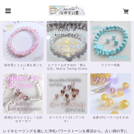
桜吹雪とともに春を過ごそ
ヒーラーおすすめの「整え
ラリマー特集
う
る石」Maria Tuning Stone
面倒なやりとりなし！お任
オーラライト23（アゾゼ
金運UPヒーラーおすすめ
せオーダー
オ）
レイキヒーリングを施した浄化パワーストーンを横浜から。占い師の手に