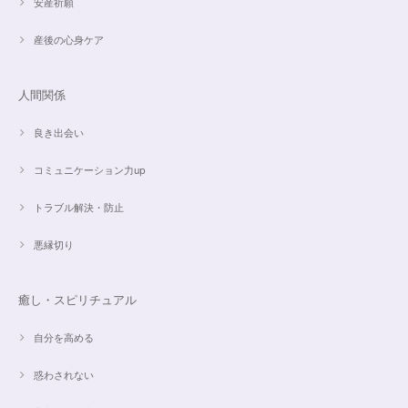
安産祈願
産後の心身ケア
人間関係
良き出会い
コミュニケーション力up
トラブル解決・防止
悪縁切り
癒し・スピリチュアル
自分を高める
惑わされない