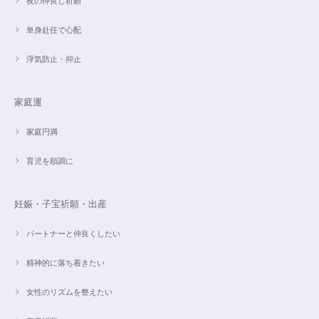
夜の仲良し祈願
単身赴任で心配
浮気防止・抑止
家庭運
家庭円満
育児を順調に
妊娠・子宝祈願・出産
パートナーと仲良くしたい
精神的に落ち着きたい
女性のリズムを整えたい