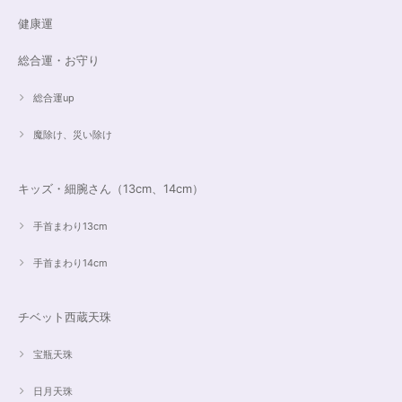
健康運
総合運・お守り
総合運up
魔除け、災い除け
キッズ・細腕さん（13cm、14cm）
手首まわり13cm
手首まわり14cm
チベット西蔵天珠
宝瓶天珠
日月天珠