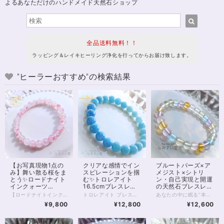
よるあなただけのハンドメイド天然石ショップ
全品送料無料！！
ラッピング＆レイキヒーリング浄化を行ってからお届け致します。
"ヒーラーおすすめ"の検索結果
【お写真現物1点の
クリアな感情でイン
ブルートパーズ×ア
み】舞い散る桜をま
スピレーションを掴
メジスト×シトリ
とう✨ロードナイト
む✨トロレアイト
ン・自己実現と開運
インクォーツ
16.5cmブレスレッ
の天然石ブレスレッ
16.5cmブレスレッ
ト
ト✨16cm
【ロードナイトインクォーツ｜桜舞う癒しのブレスレット】 まるで桜の花びらが水晶の中に舞い込んだかのような、 やさしく儚い美しさを持つ「ロードナイトインクォーツ」。 透明感のある水晶に、 ピンクのインクルージョンがふんわりと広がり、 春の光を閉じ込めたような一品です。 ひと粒ひと粒に異なる表情があり、 自然が生み出した唯一無二の景色を楽しめます。 本品は7.5～8mm玉を使用した、 3Aグレードの美麗高品質ブレスレット。 肌なじみもよく、日常使いにもおすすめです。 ◇ スピリチュアルメッセージ ◇ ロードナイトは「愛と再生」のエネルギーを持つ石。 インクォーツになることで、その力はより繊細に、やさしく広がります。 ・傷ついた心をそっと癒す ・感情を整え、自己肯定感を高める ・人とのつながりをあたたかく結び直す 無理に前に進もうとしなくてもいい。 この石は、あなたのペースで整うことを優しく後押ししてくれます。 ◇ こんな方へ ◇ ・心を穏やかに整えたい方 ・優しい愛のエネルギーに包まれたい方 ・新しい季節に向けて気持ちをリセットしたい方 春の訪れを感じるような、やわらかなエネルギー。 あなたの日常に、静かに寄り添うお守りとしてお迎えください✨ ※一点限定入荷 ※同じ模様は二つと存在しません 気になったタイミングが、 あなたにとってのベストな出会いかもしれません。 ◆レイキヒーリング浄化、石言葉付ラッピングの上、送料無料でお届け致します。※石言葉は、お届けする石に関連する言葉のなかから占い師が選択した1つを、メッセージリボンにしてお届けします。※レイキヒーリング不要の方はご購入時コメント欄でお知らせくださいませ。 ◆特記のあるものを除き、全て天然に産出したパワーストーンを使用致しております。珠によって個別の色合い差、地中にて生じるクラック（ヒビ）、微少なインクルージョン（内包物）等が見られることがございますので、予めご承知置きくださいませ。再販品につきましては、お写真とは別の珠であっても同グレード、同様の色合いでご用意させていただきます。お届け致しますものは全て、当社基準をクリアした商品です。微少な色合いの違い、クラック、インクルージョンによる返品、交換はできかねますが、商品写真にない大きなもの等、気に掛かる場合はまず一度ご連絡ください。お客様撮影によるお写真を拝見させていただき、返送料のみお客様ご負担にて、交換を承ります。 ◆できるだけ現物に近いお色での撮影を心がけておりますが、モニター彩度等によって多少、色の相違が出る場合があります。ご容赦くださいませ。 ◆石数・デザイン調整によりサイズオーダーも可能ですので、お気軽にご連絡ください。（オーダーや、サイズ等ご確認事項のある場合は、購入手続き前にご連絡くださいませ。連絡先は、BASE内お問い合わせボタンや、Twitter @siosaido をご利用ください。） ◆こちらの商品は拡大オーダーに珠入荷のためのお時間をいただくことがございます。 店舗使用：2601 ヒーラーおすすめ
トロレアイト ブレスレット 静かな空のように、やさしく広がる青のグラデーション。 淡いブルーから深みのある色合いへと移ろうその表情は、心の奥にそっと沁みわたるような美しさを持っています。 グラデーションがここまで美しいトロレアイトのブレスレットは決して多くありません✨ トロレアイトは、 思考や感情を静かに整え、 内側のざわめきをやさしく鎮めてくれる石。 情報や感情に揺さぶられやすいときほど、 一度立ち止まり、 “本来の自分の感覚”に戻ることの大切さを教えてくれます。 スピリチュアルな感性を大切にしている方や、 内観・瞑想・エネルギーワークを日常に取り入れている方にもおすすめの一本です。 今回のブレスレットは、 やわらかなブルーの濃淡が美しくつながるグラデーションタイプ。 見ているだけで呼吸が深くなるような、 穏やかで澄んだ存在感があります。 日々の中でふと触れたとき、 心を静けさへと導いてくれるでしょう。 ⸻ 【サイズ】 珠サイズ：約8mm 内周：約16.5cm ※1点もの／再入荷未定 ⸻ こんな方におすすめ ・心を落ち着けたい ・思考をクリアにしたい ・内観や瞑想を深めたい ・スピリチュアルな感覚を整えたい ⸻ 石は願いを叶えるためのものではなく、 あなた自身を整えるための“道具”。 このブレスレットが、 あなたの心と流れをやさしく整えるきっかけとなりますように。 — Maria Tuning Stone — ◆レイキヒーリング浄化、石言葉付ラッピングの上、送料無料でお届け致します。※石言葉は、お届けする石に関連する言葉のなかから占い師が選択した1つを、メッセージリボンにしてお届けします。※レイキヒーリング不要の方はご購入時コメント欄でお知らせくださいませ。 ◆特記のあるものを除き、全て天然に産出したパワーストーンを使用致しております。珠によって個別の色合い差、地中にて生じるクラック（ヒビ）、微少なインクルージョン（内包物）等が見られることがございますので、予めご承知置きくださいませ。お届け致しますものは全て、当社基準をクリアした商品です。微少な色合いの違い、クラック、インクルージョンによる返品、交換はできかねますが、商品写真にない大きなもの等、気に掛かる場合はまず一度ご連絡ください。お客様撮影によるお写真を拝見させていただき、返送料のみお客様ご負担にて、交換を承ります。 ◆できるだけ現物に近いお色での撮影を心がけておりますが、モニター彩度等によって多少、色の相違が出る場合があります。ご容赦くださいませ。 ◆石数・デザイン調整によりサイズオーダーも可能ですので、お気軽にご連絡ください。（オーダーや、サイズ等ご確認事項のある場合は、購入手続き前にご連絡くださいませ。連絡先は、BASE内お問い合わせボタンや、Twitter @siosaido をご利用ください。） ◆こちらの商品は拡大オーダーに珠入荷のためのお時間をいただくことがございます。 店舗使用：2603 ヒーラーおすすめ
あなたの中に眠る“本来の輝き”を呼び覚ます、光のブレスレット。 ブルートパーズ・ラベンダーアメジスト・シトリン・プラシオライト・ローズクォーツ・レモンクォーツ――6つの波動がひとつの輪となり、魂の進化をサポートします。 それぞれの石は、自己実現へと導くステージを象徴しています。 ブルートパーズは思考を明晰にし、夢を具現化するための「真実の道」を示し、 ラベンダーアメジストは迷いを祓い、精神を高次の領域へと導きます。 シトリンは豊かさと成功の波を呼び、 プラシオライトは心の調和と現実的な行動力を整え、 ローズクォーツは自己愛と他者への愛を循環させ、 レモンクォーツは光に満ちた未来を信じる勇気を与えてくれます。 6つの石がもたらすエネルギーは、まるであなたの人生に“新しい地図”を描くように働きます。 これまでの経験を糧に、より大きな自己表現や使命へと進むタイミングを感じている方におすすめです。 虹のように輝くこのブレスレットは、「今の自分を超える力」と「新たな可能性の扉」を開く象徴。 手にした瞬間、あなたのエネルギーフィールドに光が差し込み、未来の自分と共鳴しはじめるでしょう。 すべての夢を現実へ―― このブレスレットは、あなたの“自己実現の旅”を優しく見守りながら、運気の流れを明るい方向へと導いてくれます。 ※珠サイズは7mmです ◆レイキヒーリング浄化、石言葉付ラッピングの上、送料無料でお届け致します。※石言葉は、お届けする石に関連する言葉のなかから占い師が選択した1つを、メッセージリボンにしてお届けします。※レイキヒーリング不要の方はご購入時コメント欄でお知らせくださいませ。 ◆特記のあるものを除き、全て天然に産出したパワーストーンを使用致しております。珠によって個別の色合い差、地中にて生じるクラック（ヒビ）、微少なインクルージョン（内包物）等が見られることがございますので、予めご承知置きくださいませ。再販品につきましては、お写真とは別の珠であっても同グレード、同様の色合いでご用意させていただきます。お届け致しますものは全て、当社基準をクリアした商品です。微少な色合いの違い、クラック、インクルージョンによる返品、交換はできかねますが、商品写真にない大きなもの等、気に掛かる場合はまず一度ご連絡ください。お客様撮影によるお写真を拝見させていただき、返送料のみお客様ご負担にて、交換を承ります。 ◆できるだけ現物に近いお色での撮影を心がけておりますが、モニター彩度等によって多少、色の相違が出る場合があります。ご容赦くださいませ。 ◆石数・デザイン調整によりサイズオーダーも可能ですので、お気軽にご連絡ください。（オーダーや、サイズ等ご確認事項のある場合は、購入手続き前にご連絡くださいませ。連絡先は、BASE内お問い合わせボタンや、Twitter @siosaido をご利用ください。） ・ヒーラーおすすめ 店舗使用：2512
ト
¥9,800
¥12,800
¥12,600