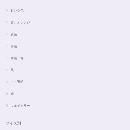
ピンク色
赤、オレンジ
黄色
緑色
水色、青
黒
白・透明
金
マルチカラー
サイズ別