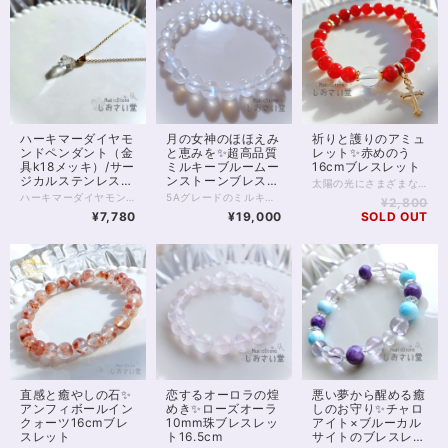
ハーキマーダイヤモ
月の女神のほほえみ
祈りと護りのアミュ
ンドペンダント（金
と恵みを✨超高品質
レット✨赤めのう
具k18メッキ）/サー
ミルキーブルームー
16cmブレスレット
ジカルステンレスチ
ンストーンブレスレ
太陽の光にさまざまな表情を見せる、 赤めのうのお守りブレスレットです。 深みのある赤色は、古くから“守護”や“生命力”を象徴する色として愛され、身につける人の心を力強くサポートすると言われています。 中央には、透明度の高いクリスタル（水晶）を配し、浄化と調和のエネルギーをプラス。 赤めのうの温かいエネルギーをやさしくまとめ、より安定感のあるバランスへ導いてくれます。 邪気をよけるともいわれ、占い師をはじめデリケートな職業の方にもおすすめです。 手元で軽やかに揺れるゴールドのクロスチャームは祈りと浄化の象徴として。 気品のある輝きが、普段使いにも特別な装いにもそっと寄り添います。 太陽のもとでは燃えるような、 室内では落ち着いた赤色に。 強力な邪気よけの2つの顔を楽しんでくださいね。 ※ロンデル部分はゴールドフィルドを使用しています。 チャームは合金です。 ◆レイキヒーリング浄化、石言葉付ラッピングの上、送料無料でお届け致します。※石言葉は、お届けする石に関連する言葉のなかから占い師が選択した1つを、メッセージリボンにしてお届けします。※レイキヒーリング不要の方はご購入時コメント欄でお知らせくださいませ。 ◆特記のあるものを除き、全て天然に産出したパワーストーンを使用致しております。珠によって個別の色合い差、地中にて生じるクラック（ヒビ）、微少なインクルージョン（内包物）等が見られることがございますので、予めご承知置きくださいませ。再販品につきましては、お写真とは別の珠であっても同グレード、同様の色合いでご用意させていただきます。お届け致しますものは全て、当社基準をクリアした商品です。微少な色合いの違い、クラック、インクルージョンによる返品、交換はできかねますが、商品写真にない大きなもの等、気に掛かる場合はまず一度ご連絡ください。お客様撮影によるお写真を拝見させていただき、返送料のみお客様ご負担にて、交換を承ります。 ◆できるだけ現物に近いお色での撮影を心がけておりますが、モニター彩度等によって多少、色の相違が出る場合があります。ご容赦くださいませ。 ◆石数・デザイン調整によりサイズオーダーも可能ですので、お気軽にご連絡ください。（オーダーや、サイズ等ご確認事項のある場合は、購入手続き前にご連絡くださいませ。連絡先は、BASE内お問い合わせボタンや、Twitter @siosaido をご利用ください。） 店舗使用：2514 ヒーラーおすすめ
ェーン（k18メッ
ット16.5cm
ハーキマーダイヤモンドのペンダントです。 ハーキマーダイヤモンドはうつくしい造形の水晶の結晶で、通常の水晶とはまた違った透明感と光の拡散、輝きがたいへん魅力的なアクセサリー。 チェーン金具はサージカルステンレス（水晶部分はステンレス）に18金メッキを施したもので、金属アレルギーがご心配な方も比較的安心して身につけていただくことができます。 ※アレルギーが起こらないとは限りませんので、ご自身の体質にあわせてご利用ください ハーキマーダイヤは自分を高めてくれる石。 精神と肉体、魂の結びつきを強めて、エネルギーを最大化してくれるとも伝えられています。 目標を叶えたい方、自分自身の崇高な生き方を体現したい方に向いています。 またメッキですが本金が使われていることで、金運アップにもおすすめです。 1点モノ。お写真現物のお届けです。 再入荷の際はお写真撮り直しいたしております。 ◆レイキヒーリング浄化、石言葉付ラッピングの上、送料無料でお届け致します。※石言葉は、お届けする石に関連する言葉のなかから占い師が選択した1つを、メッセージリボンにしてお届けします。※レイキヒーリング不要の方はご購入時コメント欄でお知らせくださいませ。 ◆特記のあるものを除き、全て天然に産出したパワーストーンを使用致しております。珠によって個別の色合い差、地中にて生じるクラック（ヒビ）、微少なインクルージョン（内包物）等が見られることがございますので、予めご承知置きくださいませ。再販品につきましては、お写真とは別の珠であっても同グレード、同様の色合いでご用意させていただきます。お届け致しますものは全て、当社基準をクリアした商品です。微少な色合いの違い、クラック、インクルージョンによる返品、交換はできかねますが、商品写真にない大きなもの等、気に掛かる場合はまず一度ご連絡ください。お客様撮影によるお写真を拝見させていただき、返送料のみお客様ご負担にて、交換を承ります。 ◆できるだけ現物に近いお色での撮影を心がけておりますが、モニター彩度等によって多少、色の相違が出る場合があります。ご容赦くださいませ。 ・ヒーラーおすすめ
5Aグレードのミルキーブルームーンストーン（ペリステライト） クラックがほとんどみられない綺麗な躯体、 優しさを感じさせるミルキーな色あいが魅力的な1本です。 あえて他の石と組み合わせることなく 1種類のみでまとめた、非常に美しいブレスレット。 すべて7.5～8mmの珠となります。 どの珠にもうつくしいブルーシラーが大きく浮かび、 光の当たり具合、昼か夜かによっても、さまざまな表情を見せてくれるでしょう。 今回、個体価格差により少しお値下げでお出ししております。 特別な輝きをぜひ身に付けてみてください。 ◆レイキヒーリング浄化、石言葉付ラッピングの上、送料無料でお届け致します。※石言葉は、お届けする石に関連する言葉のなかから占い師が選択した1つを、メッセージリボンにしてお届けします。※レイキヒーリング不要の方はご購入時コメント欄でお知らせくださいませ。 ◆特記のあるものを除き、全て天然に産出したパワーストーンを使用致しております。珠によって個別の色合い差、地中にて生じるクラック（ヒビ）、微少なインクルージョン（内包物）等が見られることがございますので、予めご承知置きくださいませ。再販品につきましては、お写真とは別の珠であっても同グレード、同様の色合いでご用意させていただきます。お届け致しますものは全て、当社基準をクリアした商品です。微少な色合いの違い、クラック、インクルージョンによる返品、交換はできかねますが、商品写真にない大きなもの等、気に掛かる場合はまず一度ご連絡ください。お客様撮影によるお写真を拝見させていただき、返送料のみお客様ご負担にて、交換を承ります。 ◆できるだけ現物に近いお色での撮影を心がけておりますが、モニター彩度等によって多少、色の相違が出る場合があります。ご容赦くださいませ。 ◆デザイン調整によりサイズオーダーも可能ですので、お気軽にご連絡ください。（デザイン変更なしのサイズオーダーは金額up必須。また類似した色あい・サイズのムーンストーンをお探しするため、お待たせすることがございます）（オーダーや、サイズ等ご確認事項のある場合は、購入手続き前にご連絡くださいませ。連絡先は、BASE内お問い合わせボタンや、Twitter @siosaido をご利用ください。） 店舗使用：2440 6月誕生石・ヒーラーおすすめ
¥2,800
キ）40cm付
¥7,780
¥19,000
SOLD OUT
直感と癒やしの石✨
恋するオーロラの煌
悪い夢から醒める癒
アンフィボールイン
めき✨ローズオーラ
しのお守り✨チャロ
クォーツ16cmブレ
10mm珠ブレスレッ
アイト×ブルーカル
スレット
ト16.5cm
サイトのブレスレッ