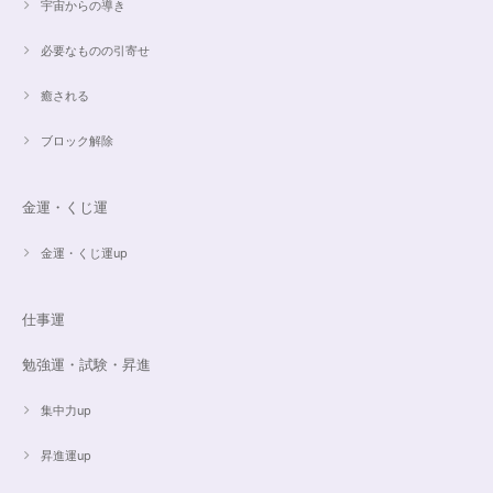
宇宙からの導き
必要なものの引寄せ
癒される
ブロック解除
金運・くじ運
金運・くじ運up
仕事運
勉強運・試験・昇進
集中力up
昇進運up