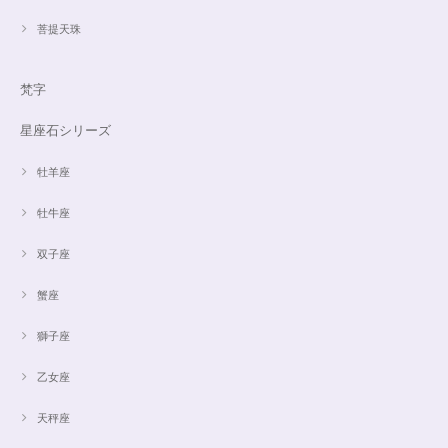
菩提天珠
梵字
星座石シリーズ
牡羊座
牡牛座
双子座
蟹座
獅子座
乙女座
天秤座