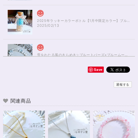
2025年ラッキーカラーボトル【1月中限定カラー】ブルーアパタイト×ルチルクォーツさざれ石
2025/02/13
雪をわたる風のきらめき✨ブルートパーズ×ブルームーンストーンブレスレット17cm
2025/01/04
Save
無事届きました！ 開けた瞬間、想像以上に可愛くて綺麗で、 とてもテンシ
ョンが上がりました！ ラッピングも可愛く、梱包もすごく丁寧で袋を開け
通報する
るのが 勿体無いくらいでした！ おまけで付いてきたさざれも可愛くて綺麗
で とても良かったです。 購入前に伺った質問や要望に対する対応も、 もの
すごく丁寧で親切でした！ お忙しい中、対応して下さって 本当にありがと
関連商品
うございました！ また機会があったら利用したいと思います。 この度は本
当にありがとうございました！
※16.5cmオーダー 努力を成功に導く✨ガーネット入りブレスレット15cm
2024/12/18