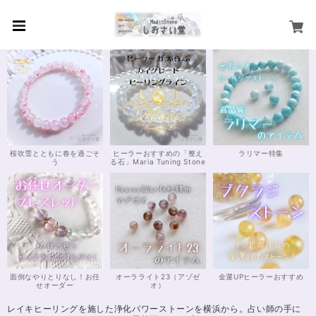
桜吹雪とともに春を過ごそ
ヒーラーおすすめの「整え
ラリマー特集
う
る石」Maria Tuning Stone
面倒なやりとりなし！お任
オーラライト23（アゾゼ
金運UPヒーラーおすすめ
せオーダー
オ）
レイキヒーリングを施した浄化パワーストーンを横浜から。占い師の手に