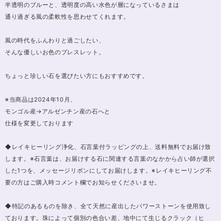
半透明のブルーと、透明度の高い水色が層になっているさまは
通り過ぎる風の柔軟性を思わせてくれます。
風の時代をふんわりと過ごしたい、
そんな優しいお色のブレスレット。
ちょっと珍しい石を選びたい方にもおすすめです。
※当商品は2024年10月、
モンゴル産→アルゼンチン産の石へと
仕様を変更しております
◆レイキヒーリング浄化、石言葉付ラッピングの上、送料無料でお届け致
します。※石言葉は、お届けする石に関連する言葉のなかから占い師が選択
した1つを、メッセージリボンにしてお届けします。※レイキヒーリング不
要の方はご購入時コメント欄でお知らせくださいませ。
◆特記のあるものを除き、全て天然に産出したパワーストーンを使用致し
ております。珠によって個別の色合い差、地中にて生じるクラック（ヒ