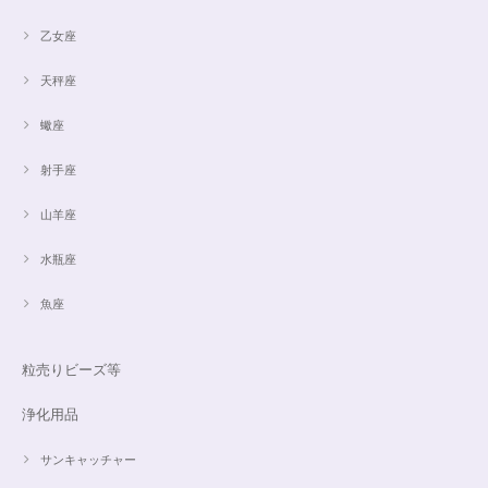
乙女座
天秤座
蠍座
射手座
山羊座
水瓶座
魚座
粒売りビーズ等
浄化用品
サンキャッチャー