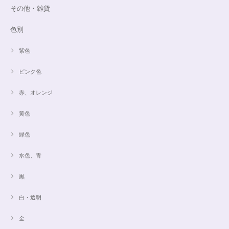
その他・雑貨
色別
紫色
ピンク色
赤、オレンジ
黄色
緑色
水色、青
黒
白・透明
金