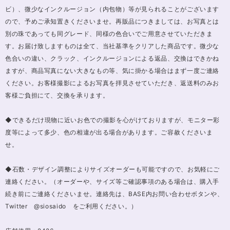
ビ）、微少なインクルージョン（内包物）等が見られることがございます
ので、予めご承知置きくださいませ。再販品につきましては、お写真とは
別の珠であっても同グレード、同様の色合いでご用意させていただきま
す。お届け致しますものは全て、当社基準をクリアした商品です。微少な
色合いの違い、クラック、インクルージョンによる返品、交換はできかね
ますが、商品写真にない大きなもの等、気に掛かる場合はまず一度ご連絡
ください。お客様撮影によるお写真を拝見させていただき、返送料のみお
客様ご負担にて、交換を承ります。
◆できるだけ現物に近いお色での撮影を心がけておりますが、モニター彩
度等によって多少、色の相違が出る場合があります。ご容赦くださいま
せ。
◆石数・デザイン調整によりサイズオーダーも可能ですので、お気軽にご
連絡ください。（オーダーや、サイズ等ご確認事項のある場合は、購入手
続き前にご連絡くださいませ。連絡先は、BASE内お問い合わせボタンや、
Twitter @siosaido をご利用ください。）