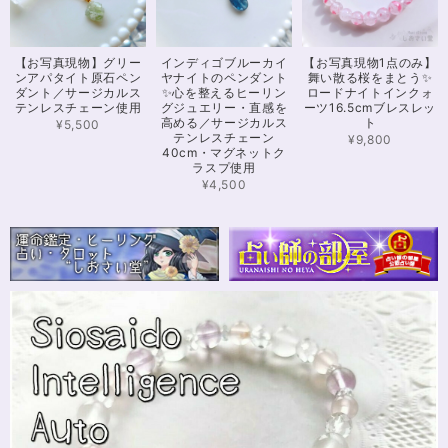
可愛いお品をありがとうございます。陽に当たるとキラキラして、とても可
【お写真現物】グリー
インディゴブルーカイ
【お写真現物1点のみ】
愛いです！とくにシトリンの色味がとても気に入りました。まだ、気になる
ンアパタイト原石ペン
ヤナイトのペンダント
舞い散る桜をまとう✨
ブレスレットがたくさんあったので、また購入させていただきたいと思いま
ダント／サージカルス
✨心を整えるヒーリン
ロードナイトインクォ
す。また親切で迅速、丁寧な対応をしてくださりありがとうございました。
テンレスチェーン使用
グジュエリー・直感を
ーツ16.5cmブレスレッ
高める／サージカルス
ト
¥5,500
テンレスチェーン
¥9,800
40cm・マグネットク
ラスプ使用
【限定数1】カイヤナイトのサザレ100g/空間浄化/パワーストーンブレスレット浄化
2024/11/25
¥4,500
さざれながら、カイヤナイトのブルーバンドやジラソールアイが見える石も
ありました きれいな石をありがとうございます⭐︎
シンデレラのパワーストーンブレスレット「夢は希むもの」✨ブルーカルセドニー16cm
ステンレス→水晶変更
2024/10/24
本日無事に、到着しました！ ワクワクしながら開封しました(*^^*) とって
もキレイな色合いで、手に取るとほんのり温かく感じ元気になる気がしま
す！リボンのメッセージも大事にします(*^^*)まさかのお名前が(芸名なの