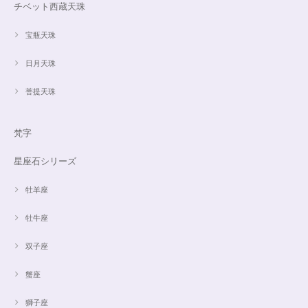
チベット西蔵天珠
宝瓶天珠
日月天珠
菩提天珠
梵字
星座石シリーズ
牡羊座
牡牛座
双子座
蟹座
獅子座