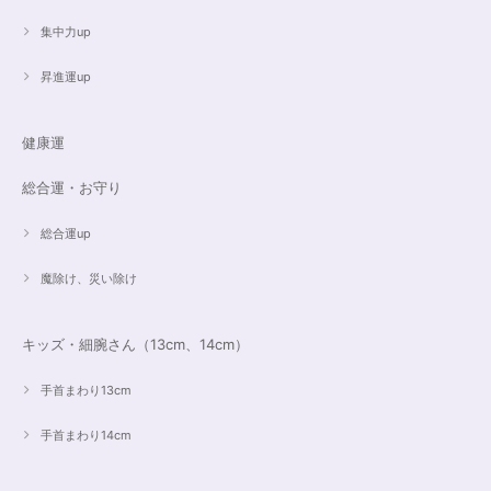
だいたアメジストが、2つの色味のためにまた素敵で…すみません、語彙力
ないのでうまく表現できません。 ただ、想像通りおしゃれで素敵でした！
集中力up
大事にします。いつもありがとうございます。
昇進運up
遠隔レイキヒーリング（人）
健康運
2023/07/16
総合運・お守り
総合運up
魔除け、災い除け
キッズ・細腕さん（13cm、14cm）
手首まわり13cm
手首まわり14cm