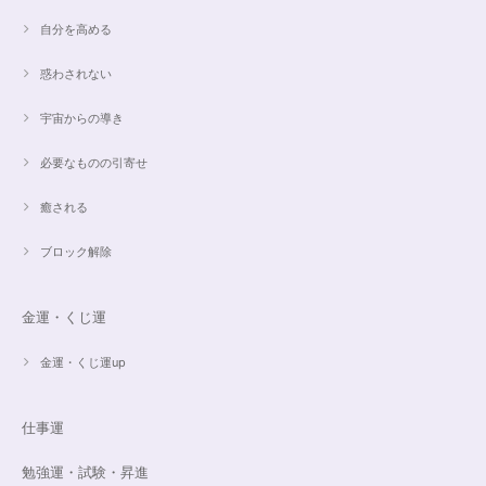
オーダー✨マルチカラー15cmブレスレット
2024/03/27
自分を高める
惑わされない
希望通りに作って頂けました❣️ とても綺麗でうれしいです☺️ 対応も丁寧
で、梱包も綺麗にして頂きありがとうございました😊 次に購入する時もこ
宇宙からの導き
ちらでお願いしたいと思います☺️
必要なものの引寄せ
ご売約済✨ピンクフローライト限定バイカラー✨16.5cmブレスレット
癒される
2023/09/09
ブロック解除
とても丁寧にご対応いただきありがとうございました。ストーンもすごくキ
ラキラして綺麗でした。大切に着けたいと思います(*^^*)
金運・くじ運
金運・くじ運up
16cmオーダーご売約済【うつし世はゆめ 夜の夢こそまこと】5Aclassカイヤナイト15cmブレスレット
2023/07/29
仕事運
昨日無事届きました！ 江戸川乱歩と明智小五郎にまさにイメージピッタリ
勉強運・試験・昇進
の、なんとも不思議な雰囲気のするブレスです。 サイズ直しで入れていた