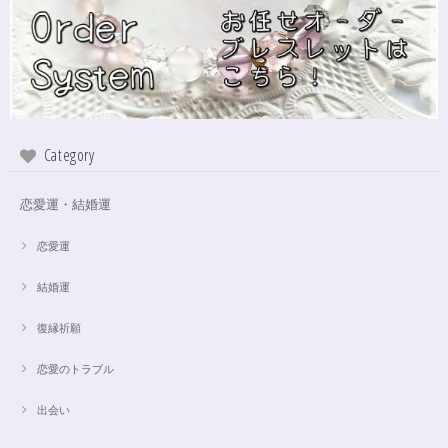
でしょうかね？^^)同じでびっくり♡嬉しいです♡ 次回は、オーダーをお願
いしてみたいなと思いました！
インスピレーションの湧泉✨アクアオーラブレスレット15.5cm
2024/10/22
Category
この度は、ご縁に感謝致します。 やはり、この色のアクアオーラに出会え
て、 嬉しいです。 ダークアクアオーラも幻想的ですが、この爽やかな 水色
も、ずっーと見ていられますね。 素敵なブレスレットを、有難うございま
恋愛運・結婚運
した。
恋愛運
結婚運
【限定数1】アパタイトのサザレ100g/精神安定/パワーストーンブレスレット浄化
2024/10/22
復縁祈願
思ったより小粒でしたがとても綺麗なアパタイトでした ありがとうござい
恋愛のトラブル
ました⭐︎ アパタイトは大丈夫だったのですが、箱が潰れておまけで付いてい
たフローライトのさざれが粉々でした アパタイトを固定していたテープも
取れていたので、相当揺らされたか投げられたりしたのかも…
出会い