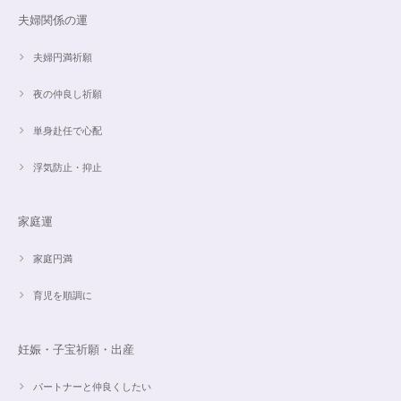
夫婦関係の運
【限定数1】レモンクォーツのサザレ100g/空間浄化/パワーストーンブレスレット浄化
2024/09/07
夫婦円満祈願
夜の仲良し祈願
単身赴任で心配
魅惑のスピリチュアルストーン｜2本目にもおすすめ！チャロアイトのブレスレット✨16.5cm
2024/09/07
浮気防止・抑止
家庭運
オーダー✨18cmブレスレット2点セット(⋆ᵕᴗᵕ⋆).+*
2024/06/20
家庭円満
育児を順調に
こんばんは。 商品受け取りました。 サイズ調整していただき、画像で見る
より本物の方がより素敵で、大変満足してしています。 毎日パワーストー
ンに癒されそうです。 ご丁寧な対応に感謝しております。
妊娠・子宝祈願・出産
パートナーと仲良くしたい
【ご売約済】カイヤナイト×ラリマー✨16.5cmブレスレット