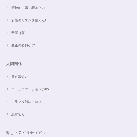
2024/05/13
精神的に落ち着きたい
昨日、無事受け取りました。早速身につけています。 カイヤナイトがキラ
女性のリズムを整えたい
キラ綺麗で、ラリマーとのコントラストが素敵です。アメジストの淡い紫と
ラリマーの水色、好きな組み合わせです。 サイズ調整して頂け、ちょうど
安産祈願
よい大きさです。 いつもありがとうございます。
産後の心身ケア
愛と癒しの5Aラリマーブレスレット【限定ムーンストーン】✨17cm
2024/05/06
人間関係
良き出会い
コミュニケーション力up
こころを磨くアクアオーラのポイントペンダント☆さらなる高みへつながる鍵を…
2024/05/02
トラブル解決・防止
すぐに手元に届きました。写真の通りで、とてもキレイで気にいっていま
悪縁切り
す。ありがとうございました。
癒し・スピリチュアル