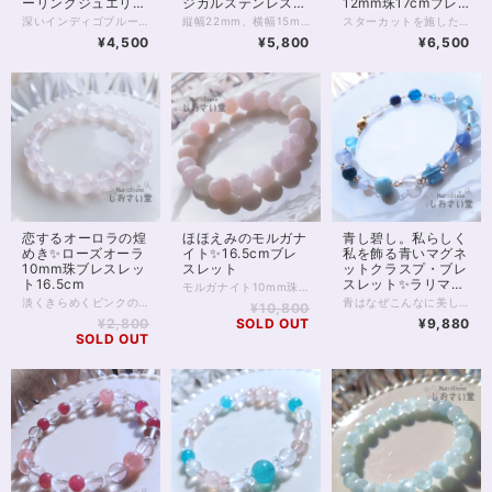
ーリングジュエリ
ジカルステンレスチ
12mm珠17cmブレ
ー・直感を高める／
ェーン50cm・マグ
スレット
深いインディゴブルーの光が静かに胸元で輝く、インディゴブルーカイヤナイトのペンダント。夜明け前の空を閉じ込めたようなこの石は、心の奥にある真実と再びつながるためのサポートをしてくれるといわれています。 カイヤナイトは「心を整え、真の道へ導く石」。 思考や感情の乱れを静め、迷いを手放し、自分らしさを取り戻す助けとなります。 スピリチュアルの世界では“魂の羅針盤”とも呼ばれ、直感を高め、あなたの中に眠る答えを見つける力を与えてくれるでしょう。 また、この石は他者との不要なエネルギーコードを断ち切る力を持つとされ、過去のしがらみや依存から自由になるサポートをしてくれます。 人間関係や感情の整理をしたいとき、前へ進む勇気を与えてくれるお守りのような存在です。 透明感のある深いブルーは、光の角度によってグラデーションのように表情を変えます。 静かな中にも確かな力を感じる、唯一無二の輝きです。 直感やインスピレーションを大切にしたい方、冷静な判断力を取り戻したい方にもおすすめです。 石言葉は「真理」「浄化」「直感」「自己の確立」「霊的成長」。あなたの心に寄り添いながら、静かに道を照らしてくれるようなペンダントです。 石サイズ：縦約13mm、横約9mm マグネットクラスプ仕様。首の後ろで金具を開いてつなげる手間がありません。 金属部分はサージカルステンレスを使用した金属アレルギー対応商品です。 ※完全に金属アレルギーが起こらないわけではありません。サージカルステンレスへのアレルギー反応有無をご確認ください。 ◆レイキヒーリング浄化、石言葉付ラッピングの上、送料無料でお届け致します。※石言葉は、お届けする石に関連する言葉のなかから占い師が選択した1つを、メッセージリボンにしてお届けします。※レイキヒーリング不要の方はご購入時コメント欄でお知らせくださいませ。 ◆特記のあるものを除き、全て天然に産出したパワーストーンを使用致しております。珠によって個別の色合い差、地中にて生じるクラック（ヒビ）、微少なインクルージョン（内包物）等が見られることがございますので、予めご承知置きくださいませ。微少な色合いの違い、クラック、インクルージョンによる返品、交換はできかねますが、商品写真にない大きなもの等、気に掛かる場合はまず一度ご連絡ください。お客様撮影によるお写真を拝見させていただき、返送料のみお客様ご負担にて、交換を承ります。 ◆できるだけ現物に近いお色での撮影を心がけておりますが、モニター彩度等によって多少、色の相違が出る場合があります。ご容赦くださいませ。
縦幅22mm、横幅15mm、存在感のある大粒スモーキークォーツのペンダントです。 光に透かすとお写真2枚目のような天然のグラデーションが見えるハイグレード。 光の角度によってはスモーキーならではの深いブラウンを楽しめます。 スモーキークォーツは、水晶類のなかでも「魔除け」の力に優れた石の1つです。 もともと、水晶の類には災い除けや浄化といった意味がありますが スモーキークォーツはとりわけ、持ち主様にとって不要なものを遮る、守りの力に長けています。 今、身の回りにある、好ましくないものを遠ざけたい方。 行く先の障害に対策をしたい方などにおすすめです。 チェーンはサージカルステンレス。 大きめのトップに合わせ、華奢になりすぎない、しっかりしたものを選びました。 50cmのロングタイプで、胸前にトップのくるバランスの良い長さ。 マグネットクラスプ仕様で、首の後ろで金具を開いてつなげる手間がありません。 ※完全に金属アレルギーが起こらないわけではありません。特にこちらの商品はペンダントトップ部分の金属がアレルギー対応ではないため、直接身に付ける場合はご注意ください。 ◆レイキヒーリング浄化、石言葉付ラッピングの上、送料無料でお届け致します。※石言葉は、お届けする石に関連する言葉のなかから占い師が選択した1つを、メッセージリボンにしてお届けします。※レイキヒーリング不要の方はご購入時コメント欄でお知らせくださいませ。 ◆特記のあるものを除き、全て天然に産出したパワーストーンを使用致しております。珠によって個別の色合い差、地中にて生じるクラック（ヒビ）、微少なインクルージョン（内包物）等が見られることがございますので、予めご承知置きくださいませ。再販品につきましては、お写真とは別の珠であっても同グレード、同様の色合いでご用意させていただきます。お届け致しますものは全て、当社基準をクリアした商品です。微少な色合いの違い、クラック、インクルージョンによる返品、交換はできかねますが、商品写真にない大きなもの等、気に掛かる場合はまず一度ご連絡ください。お客様撮影によるお写真を拝見させていただき、返送料のみお客様ご負担にて、交換を承ります。 ◆できるだけ現物に近いお色での撮影を心がけておりますが、モニター彩度等によって多少、色の相違が出る場合があります。ご容赦くださいませ。
スターカットを施した12mmのスモーキークォーツを、贅沢に並べたブレスレットです。 グレード5A、内包物やヒビのないきれいな珠を揃えています。 ※内周17cm サイズオーダー可能です。お気軽にご連絡ください スモーキークォーツは数ある色水晶のなかでも 魔除け、禍避け、浄化に強いタイプです。 カットが施されていることで、光がきらきらと、美しく拡散されるのが魅力的。 ブレスレットまわりから周囲をしっかりと浄化します✨ プリズム効果で中に虹が見えることもあり、いろいろな角度から楽しんでいただけます。 全体的な開運、魔除け、災い除けに。 男性、女性を問わずおすすめです。 ◆レイキヒーリング浄化、石言葉付ラッピングの上、送料無料でお届け致します。※石言葉は、お届けする石に関連する言葉のなかから占い師が選択した1つを、メッセージリボンにしてお届けします。※レイキヒーリング不要の方はご購入時コメント欄でお知らせくださいませ。 ◆特記のあるものを除き、全て天然に産出したパワーストーンを使用致しております。珠によって個別の色合い差、地中にて生じるクラック（ヒビ）、微少なインクルージョン（内包物）等が見られることがございますので、予めご承知置きくださいませ。再販品につきましては、お写真とは別の珠であっても同グレード、同様の色合いでご用意させていただきます。お届け致しますものは全て、当社基準をクリアした商品です。微少な色合いの違い、クラック、インクルージョンによる返品、交換はできかねますが、商品写真にない大きなもの等、気に掛かる場合はまず一度ご連絡ください。お客様撮影によるお写真を拝見させていただき、返送料のみお客様ご負担にて、交換を承ります。 ◆できるだけ現物に近いお色での撮影を心がけておりますが、モニター彩度等によって多少、色の相違が出る場合があります。ご容赦くださいませ。 ◆石数・デザイン調整によりサイズオーダーも可能ですので、お気軽にご連絡ください。（オーダーや、サイズ等ご確認事項のある場合は、購入手続き前にご連絡くださいませ。連絡先は、BASE内お問い合わせボタンや、Twitter @siosaido をご利用ください。） ◆こちらの商品は拡大オーダーに珠入荷のためのお時間をいただくことがございます。 店舗使用：2511
サージカルステンレ
ネットクラスプ使用
¥4,500
¥5,800
¥6,500
スチェーン40cm・
マグネットクラスプ
使用
恋するオーロラの煌
ほほえみのモルガナ
青し碧し。私らしく
めき✨ローズオーラ
イト✨16.5cmブレ
私を飾る青いマグネ
10mm珠ブレスレッ
スレット
ットクラスプ・ブレ
ト16.5cm
スレット✨ラリマー
モルガナイト10mm珠のブレスレットです。 モルガナイトは、皆さまご存知アクアマリン、の「ピンクのやつ」に該当します。 いわゆるベリルという石ですね。ベリルの青がアクアマリン、ピンクがモルガナイトです。 アクアマリンがよくコミュニケーションの石といわれるのと同じく、 モルガナイトもコミュニケーションを支えてくれると伝えられます。 またモルガナイトの場合、やわらかなピンク色から 恋愛面でのコミュニケーションに効果を発揮したり、 柔らかな雰囲気を身に付け、愛され体質にしてくれる、とも。 癒しの女神様がにっこりとほほえむような、 そんな1本をぜひ身に付けてみてください。 ◆レイキヒーリング浄化、石言葉付ラッピングの上、送料無料でお届け致します。※石言葉は、お届けする石に関連する言葉のなかから占い師が選択した1つを、メッセージリボンにしてお届けします。※レイキヒーリング不要の方はご購入時コメント欄でお知らせくださいませ。 ◆特記のあるものを除き、全て天然に産出したパワーストーンを使用致しております。珠によって個別の色合い差、地中にて生じるクラック（ヒビ）、微少なインクルージョン（内包物）等が見られることがございますので、予めご承知置きくださいませ。再販品につきましては、お写真とは別の珠であっても同グレード、同様の色合いでご用意させていただきます。お届け致しますものは全て、当社基準をクリアした商品です。微少な色合いの違い、クラック、インクルージョンによる返品、交換はできかねますが、商品写真にない大きなもの等、気に掛かる場合はまず一度ご連絡ください。お客様撮影によるお写真を拝見させていただき、返送料のみお客様ご負担にて、交換を承ります。 ◆できるだけ現物に近いお色での撮影を心がけておりますが、モニター彩度等によって多少、色の相違が出る場合があります。ご容赦くださいませ。 ◆石数・デザイン調整によりサイズオーダーも可能ですので、お気軽にご連絡ください。（オーダーや、サイズ等ご確認事項のある場合は、購入手続き前にご連絡くださいませ。連絡先は、BASE内お問い合わせボタンや、Twitter @siosaido をご利用ください。） ◆こちらの商品は拡大オーダーに珠入荷のためのお時間をいただくことがございます。 店舗使用：2508 ヒーラーおすすめ
他17cm
淡くきらめくピンクの光、ロマンスを呼び込むお守りに。 ローズオーラ10ミリ珠のブレスレットです。 ローズオーラは、ローズクォーツにアメリカの特殊技術で金属を蒸着してつくる、特別な水晶です。 ローズクォーツに与えられた基本的な意味、効果を踏襲しつつも、 それをさらに強めるスピリチュアルな一面をもっています。 「オーラ」加工によって、直感を高め 精神的な成長をもたらすともいわれており、 単なる恋愛運アップの石ではなく、 愛と美において自己成長を促したい方にもおすすめです。 意味や効果の面をさておいても、半透明のローズオーラは非常に美麗で人目をひきます。 一方、ピンクではあるものの、色味が薄く穏やかなため 身に付けていても決して目立つわけではないのが良いところ。 ローズオーラには全く透明感のないものもありますが お写真5枚目、黒背景のお写真を掲載しましたとおり 向こう側の薄く透けるカラーで、 ビジネスシーンなどでも気負うことなく身に付けられるでしょう。 ◆レイキヒーリング浄化、石言葉付ラッピングの上、送料無料でお届け致します。※石言葉は、お届けする石に関連する言葉のなかから占い師が選択した1つを、メッセージリボンにしてお届けします。※レイキヒーリング不要の方はご購入時コメント欄でお知らせくださいませ。 ◆特記のあるものを除き、全て天然に産出したパワーストーンを使用致しております。珠によって個別の色合い差、地中にて生じるクラック（ヒビ）、微少なインクルージョン（内包物）等が見られることがございますので、予めご承知置きくださいませ。再販品につきましては、お写真とは別の珠であっても同グレード、同様の色合いでご用意させていただきます。お届け致しますものは全て、当社基準をクリアした商品です。微少な色合いの違い、クラック、インクルージョンによる返品、交換はできかねますが、商品写真にない大きなもの等、気に掛かる場合はまず一度ご連絡ください。お客様撮影によるお写真を拝見させていただき、返送料のみお客様ご負担にて、交換を承ります。 ◆できるだけ現物に近いお色での撮影を心がけておりますが、モニター彩度等によって多少、色の相違が出る場合があります。ご容赦くださいませ。 ◆石数・デザイン調整によりサイズオーダーも可能ですので、お気軽にご連絡ください。（オーダーや、サイズ等ご確認事項のある場合は、購入手続き前にご連絡くださいませ。連絡先は、BASE内お問い合わせボタンや、Twitter @siosaido をご利用ください。） ◆こちらの商品は拡大オーダーに珠入荷のためのお時間をいただくことがございます。 店舗使用：2509 ヒーラーおすすめ
青はなぜこんなに美しいのでしょう？ 青はなぜこんなに、さまざまなのでしょう。 どの青も捨てがたい……そんなあなたに、 天然石の「青」を集めたマグネットクラスプブレスレットがおすすめです。 1枚目のお写真を参考に、端から青い石をご紹介しましょう。 マグネットクウラスプから左に、 ・シーブルーカルセドニー ・デュモルチェライトインクォーツ ・サファイアブルーアンバー ・ブルーレースアゲート ・ラリマー ・スターローズクォーツ ※これだけ薄ピンク！ ・星型ロンドンブルートパーズ ・ブルーカルセドニー青色 ・タンザナイト ・ブルートパーズ ・ブルーカルサイト ・アクアマリン水色 ・アクアマリン青色 ・ブルーアパタイト ・ラピスラズリ ・ブルーカルセドニー水色 お色味の違う石も含め16種類の石がパレードのように並びます。 青い石がお好きな方なら、時間を忘れて眺め暮らしてしまう…… あっそれはまずいまずい。 これだけの石がそろっていれば もちろんさまざまな良運を引き寄せます。 とりわけ青の色は、自律、自立、そして心の安定といった部分で オールマイティーに支えてくれるでしょう。 そして、こちらのブレスレットは マグネットクラスプを使用しています。 カニカンなどで留めるブレスレットに比べ、一瞬で装着できて便利！ なかなかブレスレットが留まらない、というお悩みはもう不要です。 また金属を使ったブレスレットは、 ゴムのブレスレットが何となくビジネスシーンやオシャレに合わない、とお悩みの方にもおすすめです。 ◆レイキヒーリング浄化、石言葉付ラッピングの上、送料無料でお届け致します。※石言葉は、お届けする石に関連する言葉のなかから占い師が選択した1つを、メッセージリボンにしてお届けします。※レイキヒーリング不要の方はご購入時コメント欄でお知らせくださいませ。 ◆特記のあるものを除き、全て天然に産出したパワーストーンを使用致しております。珠によって個別の色合い差、地中にて生じるクラック（ヒビ）、微少なインクルージョン（内包物）等が見られることがございますので、予めご承知置きくださいませ。再販品につきましては、お写真とは別の珠であっても同グレード、同様の色合いでご用意させていただきます。お届け致しますものは全て、当社基準をクリアした商品です。微少な色合いの違い、クラック、インクルージョンによる返品、交換はできかねますが、商品写真にない大きなもの等、気に掛かる場合はまず一度ご連絡ください。お客様撮影によるお写真を拝見させていただき、返送料のみお客様ご負担にて、交換を承ります。 ◆できるだけ現物に近いお色での撮影を心がけておりますが、モニター彩度等によって多少、色の相違が出る場合があります。ご容赦くださいませ。 ◆石数・デザイン調整によりサイズオーダーも可能ですので、お気軽にご連絡ください。（オーダーや、サイズ等ご確認事項のある場合は、購入手続き前にご連絡くださいませ。連絡先は、BASE内お問い合わせボタンや、Twitter @siosaido をご利用ください。） ◆使われている金属パーツは、マグネットクラスプ部分サージカルステンレス金メッキ、他14kgf（ゴールドフィルド）いずれも金属アレルギーに対応しておりますが、完全にアレルギーが起こらないという保証ではございません。 店舗使用：2507
¥10,800
¥2,800
SOLD OUT
¥9,880
SOLD OUT