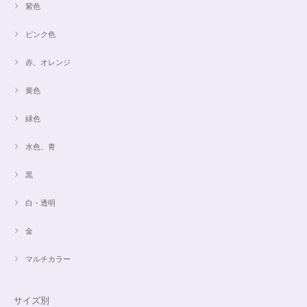
紫色
ピンク色
赤、オレンジ
黄色
緑色
水色、青
黒
白・透明
金
マルチカラー
サイズ別