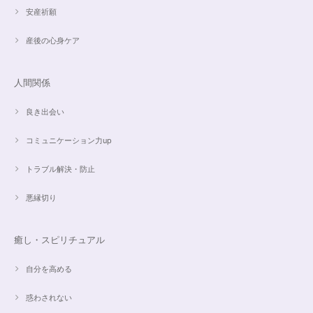
安産祈願
産後の心身ケア
人間関係
良き出会い
コミュニケーション力up
トラブル解決・防止
悪縁切り
癒し・スピリチュアル
自分を高める
惑わされない