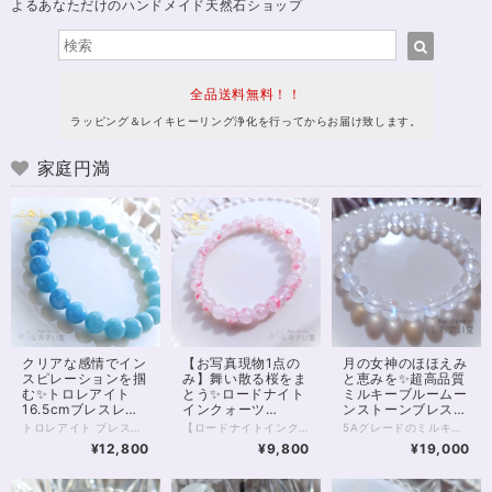
よるあなただけのハンドメイド天然石ショップ
全品送料無料！！
ラッピング＆レイキヒーリング浄化を行ってからお届け致します。
家庭円満
クリアな感情でイン
【お写真現物1点の
月の女神のほほえみ
スピレーションを掴
み】舞い散る桜をま
と恵みを✨超高品質
む✨トロレアイト
とう✨ロードナイト
ミルキーブルームー
16.5cmブレスレッ
インクォーツ
ンストーンブレスレ
ト
16.5cmブレスレッ
ット16.5cm
トロレアイト ブレスレット 静かな空のように、やさしく広がる青のグラデーション。 淡いブルーから深みのある色合いへと移ろうその表情は、心の奥にそっと沁みわたるような美しさを持っています。 グラデーションがここまで美しいトロレアイトのブレスレットは決して多くありません✨ トロレアイトは、 思考や感情を静かに整え、 内側のざわめきをやさしく鎮めてくれる石。 情報や感情に揺さぶられやすいときほど、 一度立ち止まり、 “本来の自分の感覚”に戻ることの大切さを教えてくれます。 スピリチュアルな感性を大切にしている方や、 内観・瞑想・エネルギーワークを日常に取り入れている方にもおすすめの一本です。 今回のブレスレットは、 やわらかなブルーの濃淡が美しくつながるグラデーションタイプ。 見ているだけで呼吸が深くなるような、 穏やかで澄んだ存在感があります。 日々の中でふと触れたとき、 心を静けさへと導いてくれるでしょう。 ⸻ 【サイズ】 珠サイズ：約8mm 内周：約16.5cm ※1点もの／再入荷未定 ⸻ こんな方におすすめ ・心を落ち着けたい ・思考をクリアにしたい ・内観や瞑想を深めたい ・スピリチュアルな感覚を整えたい ⸻ 石は願いを叶えるためのものではなく、 あなた自身を整えるための“道具”。 このブレスレットが、 あなたの心と流れをやさしく整えるきっかけとなりますように。 — Maria Tuning Stone — ◆レイキヒーリング浄化、石言葉付ラッピングの上、送料無料でお届け致します。※石言葉は、お届けする石に関連する言葉のなかから占い師が選択した1つを、メッセージリボンにしてお届けします。※レイキヒーリング不要の方はご購入時コメント欄でお知らせくださいませ。 ◆特記のあるものを除き、全て天然に産出したパワーストーンを使用致しております。珠によって個別の色合い差、地中にて生じるクラック（ヒビ）、微少なインクルージョン（内包物）等が見られることがございますので、予めご承知置きくださいませ。お届け致しますものは全て、当社基準をクリアした商品です。微少な色合いの違い、クラック、インクルージョンによる返品、交換はできかねますが、商品写真にない大きなもの等、気に掛かる場合はまず一度ご連絡ください。お客様撮影によるお写真を拝見させていただき、返送料のみお客様ご負担にて、交換を承ります。 ◆できるだけ現物に近いお色での撮影を心がけておりますが、モニター彩度等によって多少、色の相違が出る場合があります。ご容赦くださいませ。 ◆石数・デザイン調整によりサイズオーダーも可能ですので、お気軽にご連絡ください。（オーダーや、サイズ等ご確認事項のある場合は、購入手続き前にご連絡くださいませ。連絡先は、BASE内お問い合わせボタンや、Twitter @siosaido をご利用ください。） ◆こちらの商品は拡大オーダーに珠入荷のためのお時間をいただくことがございます。 店舗使用：2603 ヒーラーおすすめ
【ロードナイトインクォーツ｜桜舞う癒しのブレスレット】 まるで桜の花びらが水晶の中に舞い込んだかのような、 やさしく儚い美しさを持つ「ロードナイトインクォーツ」。 透明感のある水晶に、 ピンクのインクルージョンがふんわりと広がり、 春の光を閉じ込めたような一品です。 ひと粒ひと粒に異なる表情があり、 自然が生み出した唯一無二の景色を楽しめます。 本品は7.5～8mm玉を使用した、 3Aグレードの美麗高品質ブレスレット。 肌なじみもよく、日常使いにもおすすめです。 ◇ スピリチュアルメッセージ ◇ ロードナイトは「愛と再生」のエネルギーを持つ石。 インクォーツになることで、その力はより繊細に、やさしく広がります。 ・傷ついた心をそっと癒す ・感情を整え、自己肯定感を高める ・人とのつながりをあたたかく結び直す 無理に前に進もうとしなくてもいい。 この石は、あなたのペースで整うことを優しく後押ししてくれます。 ◇ こんな方へ ◇ ・心を穏やかに整えたい方 ・優しい愛のエネルギーに包まれたい方 ・新しい季節に向けて気持ちをリセットしたい方 春の訪れを感じるような、やわらかなエネルギー。 あなたの日常に、静かに寄り添うお守りとしてお迎えください✨ ※一点限定入荷 ※同じ模様は二つと存在しません 気になったタイミングが、 あなたにとってのベストな出会いかもしれません。 ◆レイキヒーリング浄化、石言葉付ラッピングの上、送料無料でお届け致します。※石言葉は、お届けする石に関連する言葉のなかから占い師が選択した1つを、メッセージリボンにしてお届けします。※レイキヒーリング不要の方はご購入時コメント欄でお知らせくださいませ。 ◆特記のあるものを除き、全て天然に産出したパワーストーンを使用致しております。珠によって個別の色合い差、地中にて生じるクラック（ヒビ）、微少なインクルージョン（内包物）等が見られることがございますので、予めご承知置きくださいませ。再販品につきましては、お写真とは別の珠であっても同グレード、同様の色合いでご用意させていただきます。お届け致しますものは全て、当社基準をクリアした商品です。微少な色合いの違い、クラック、インクルージョンによる返品、交換はできかねますが、商品写真にない大きなもの等、気に掛かる場合はまず一度ご連絡ください。お客様撮影によるお写真を拝見させていただき、返送料のみお客様ご負担にて、交換を承ります。 ◆できるだけ現物に近いお色での撮影を心がけておりますが、モニター彩度等によって多少、色の相違が出る場合があります。ご容赦くださいませ。 ◆石数・デザイン調整によりサイズオーダーも可能ですので、お気軽にご連絡ください。（オーダーや、サイズ等ご確認事項のある場合は、購入手続き前にご連絡くださいませ。連絡先は、BASE内お問い合わせボタンや、Twitter @siosaido をご利用ください。） ◆こちらの商品は拡大オーダーに珠入荷のためのお時間をいただくことがございます。 店舗使用：2601 ヒーラーおすすめ
5Aグレードのミルキーブルームーンストーン（ペリステライト） クラックがほとんどみられない綺麗な躯体、 優しさを感じさせるミルキーな色あいが魅力的な1本です。 あえて他の石と組み合わせることなく 1種類のみでまとめた、非常に美しいブレスレット。 すべて7.5～8mmの珠となります。 どの珠にもうつくしいブルーシラーが大きく浮かび、 光の当たり具合、昼か夜かによっても、さまざまな表情を見せてくれるでしょう。 今回、個体価格差により少しお値下げでお出ししております。 特別な輝きをぜひ身に付けてみてください。 ◆レイキヒーリング浄化、石言葉付ラッピングの上、送料無料でお届け致します。※石言葉は、お届けする石に関連する言葉のなかから占い師が選択した1つを、メッセージリボンにしてお届けします。※レイキヒーリング不要の方はご購入時コメント欄でお知らせくださいませ。 ◆特記のあるものを除き、全て天然に産出したパワーストーンを使用致しております。珠によって個別の色合い差、地中にて生じるクラック（ヒビ）、微少なインクルージョン（内包物）等が見られることがございますので、予めご承知置きくださいませ。再販品につきましては、お写真とは別の珠であっても同グレード、同様の色合いでご用意させていただきます。お届け致しますものは全て、当社基準をクリアした商品です。微少な色合いの違い、クラック、インクルージョンによる返品、交換はできかねますが、商品写真にない大きなもの等、気に掛かる場合はまず一度ご連絡ください。お客様撮影によるお写真を拝見させていただき、返送料のみお客様ご負担にて、交換を承ります。 ◆できるだけ現物に近いお色での撮影を心がけておりますが、モニター彩度等によって多少、色の相違が出る場合があります。ご容赦くださいませ。 ◆デザイン調整によりサイズオーダーも可能ですので、お気軽にご連絡ください。（デザイン変更なしのサイズオーダーは金額up必須。また類似した色あい・サイズのムーンストーンをお探しするため、お待たせすることがございます）（オーダーや、サイズ等ご確認事項のある場合は、購入手続き前にご連絡くださいませ。連絡先は、BASE内お問い合わせボタンや、Twitter @siosaido をご利用ください。） 店舗使用：2440 6月誕生石・ヒーラーおすすめ
ト
¥12,800
¥9,800
¥19,000