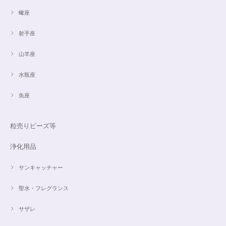
蠍座
射手座
山羊座
水瓶座
魚座
粒売りビーズ等
浄化用品
サンキャッチャー
聖水・フレグランス
サザレ