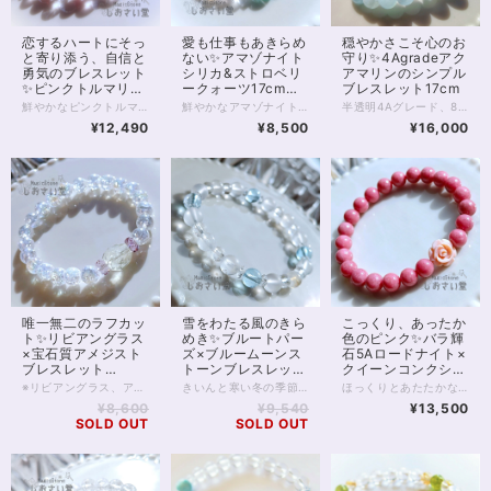
恋するハートにそっ
愛も仕事もあきらめ
穏やかさこそ心のお
と寄り添う、自信と
ない✨アマゾナイト
守り✨4Agradeアク
勇気のブレスレット
シリカ&ストロベリ
アマリンのシンプル
✨ピンクトルマリン
ークォーツ17cmブ
ブレスレット17cm
16.5cm
レスレット
鮮やかなピンクトルマリンに、優しさのディープローズクォーツ、 癒し力のピンクフローライトを合わせたパワーストーンブレスレット。 美しくなりたい 優しい恋をしたい…… そんな、女性ならあたりまえの願い事を そっとサポートしていく石たちです。 3珠、8mmミラーボールカットの水晶が入っていますが、 その他の水晶にも見える丸玉はピンクフローライトです。 ピンクトルマリンもディープローズクォーツも いずれも優れた恋愛サポート、またメンタル・優しさサポートの石ですが、 フローライトはとりわけ気配が優しく、柔らかで 各石の調和を取りながら愛される運気を育むのに役立つでしょう。 ◆レイキヒーリング浄化、石言葉付ラッピングの上、送料無料でお届け致します。※石言葉は、お届けする石に関連する言葉のなかから占い師が選択した1つを、メッセージリボンにしてお届けします。※レイキヒーリング不要の方はご購入時コメント欄でお知らせくださいませ。 ◆特記のあるものを除き、全て天然に産出したパワーストーンを使用致しております。珠によって個別の色合い差、地中にて生じるクラック（ヒビ）、微少なインクルージョン（内包物）等が見られることがございますので、予めご承知置きくださいませ。再販品につきましては、お写真とは別の珠であっても同グレード、同様の色合いでご用意させていただきます。お届け致しますものは全て、当社基準をクリアした商品です。微少な色合いの違い、クラック、インクルージョンによる返品、交換はできかねますが、商品写真にない大きなもの等、気に掛かる場合はまず一度ご連絡ください。お客様撮影によるお写真を拝見させていただき、返送料のみお客様ご負担にて、交換を承ります。 ◆できるだけ現物に近いお色での撮影を心がけておりますが、モニター彩度等によって多少、色の相違が出る場合があります。ご容赦くださいませ。 ◆石数・デザイン調整によりサイズオーダーも可能ですので、お気軽にご連絡ください。（オーダーや、サイズ等ご確認事項のある場合は、購入手続き前にご連絡くださいませ。連絡先は、BASE内お問い合わせボタンや、Twitter @siosaido をご利用ください。） 店舗使用：2506
鮮やかなアマゾナイトシリカと、 控えめピンクなストロベリークォーツ、ピンクカルセドニー、 白色のアルバイトを合わせたブレスレット。 マイナスエネルギーを浄化し、プラスへと変換するといわれるアマゾナイトシリカは マダガスカルなどで産出する美しい石。 アリエルブルーを想像させるブルーグリーンの色は夏にもぴったりです。 今回は、この鮮やかなアマゾナイトシリカに お色薄めのストロベリークォーツとピンクカルセドニーを合わせました。 いずれもエネルギーを活性化しつつ 恋の縁結びにも役立つといわれている石たちです。 また半透明のミルキーな色あいが魅力的、 稀少なアルバイトのビーズを入れています。 こちらは粘り強く成功を導く、タロットでいう「力」のような石。 恋愛に限らず、あきらめたくないものに向き合うときや 新たな伸張に向けて頑張りたいときに向いているブレスレットです。 ◆レイキヒーリング浄化、石言葉付ラッピングの上、送料無料でお届け致します。※石言葉は、お届けする石に関連する言葉のなかから占い師が選択した1つを、メッセージリボンにしてお届けします。※レイキヒーリング不要の方はご購入時コメント欄でお知らせくださいませ。 ◆特記のあるものを除き、全て天然に産出したパワーストーンを使用致しております。珠によって個別の色合い差、地中にて生じるクラック（ヒビ）、微少なインクルージョン（内包物）等が見られることがございますので、予めご承知置きくださいませ。再販品につきましては、お写真とは別の珠であっても同グレード、同様の色合いでご用意させていただきます。お届け致しますものは全て、当社基準をクリアした商品です。微少な色合いの違い、クラック、インクルージョンによる返品、交換はできかねますが、商品写真にない大きなもの等、気に掛かる場合はまず一度ご連絡ください。お客様撮影によるお写真を拝見させていただき、返送料のみお客様ご負担にて、交換を承ります。 ◆できるだけ現物に近いお色での撮影を心がけておりますが、モニター彩度等によって多少、色の相違が出る場合があります。ご容赦くださいませ。 ◆石数・デザイン調整によりサイズオーダーも可能ですので、お気軽にご連絡ください。（オーダーや、サイズ等ご確認事項のある場合は、購入手続き前にご連絡くださいませ。連絡先は、BASE内お問い合わせボタンや、Twitter @siosaido をご利用ください。） 店舗使用：2504
半透明4Aグレード、8mmのアクアマリンをシンプルに連ねた、爽やかな海のようなパワーストーンブレスレットです。 そもそもアクアマリンは、海の水を思わせる色から名付けられました。 石のもつオーラは癒しに満ち、かつ理性を見失うことなく知的で、 アクアマリンはやがてコミュニケーションの石、 また結婚のお守り石とも呼ばれるようになりました。 恋愛に限らず、心を通わせたい人との橋渡しをしてくれるのが アクアマリン最大の特徴であるともいえます。 アクアマリンのなかでも4Aは、透明な部分と不透明な部分が混在するクラスです。 アクアマリンにありがちな黒色の内包物も、ゼロではありませんが、肉眼で見て気になるほど大きなものはありません。 内包物に関しては、高性能カメラのほうが肉眼よりもよく映し出すことに長けていますので、画像をご確認いただくと良いでしょう。 お写真は太陽光下での撮影ですが、電灯下でも美しい水色を見せてくれるグレードです。 天使の石とも呼ばれるアクアマリンをぜひお楽しみください。 ヒーラーおすすめ 店舗使用：2501
¥12,490
¥8,500
¥16,000
唯一無二のラフカッ
雪をわたる風のきら
こっくり、あったか
ト✨リビアングラス
めき✨ブルートパー
色のピンク✨バラ輝
×宝石質アメジスト
ズ×ブルームーンス
石5Aロードナイト×
ブレスレット
トーンブレスレット
クイーンコンクシェ
16.5cm
17cm
ルブレスレット
※リビアングラス、アメジスト共に、再入荷が未定の玉で数量が限られます。 また昨今、クラッククォーツオーラは欠品することが多く 再販の予定は在庫状況によります※ 2つと同じ形のないラフのリビアングラスに、 透明度抜群の宝石質アメジスト。 そして昨今品薄の続く、クラッククォーツオーラがパールのように輝く 強いオーラのブレスレットです。 リビアングラスは出会う人を選ぶといわれる石。 持ち主さまには必ず、リビアングラスとの強いご縁があるそうです。 ラフにカットされたリビアングラスは透明度も高く、 特徴的な気泡も入っています。 同じ形のないリビアングラスとの出会いをぜひ楽しんでください。 またリビアングラスの両脇を飾る宝石質のアメジストは 美しく細かなカットが施され、光を拡散する良品です。 クラッククォーツオーラは、クラッククォーツに金属を蒸着して作るスピリチュアルストーンです。 水晶への蒸着を行うレインボーオーラと違い、 中に細かなクラックが入っており、全体として白色が目立ちパールのような輝きが出ますが 透明度もあるため、光が拡散し大変美しい1本です。 ◆レイキヒーリング浄化、石言葉付ラッピングの上、送料無料でお届け致します。※石言葉は、お届けする石に関連する言葉のなかから占い師が選択した1つを、メッセージリボンにしてお届けします。※レイキヒーリング不要の方はご購入時コメント欄でお知らせくださいませ。 ◆特記のあるものを除き、全て天然に産出したパワーストーンを使用致しております。珠によって個別の色合い差、地中にて生じるクラック（ヒビ）、微少なインクルージョン（内包物）等が見られることがございますので、予めご承知置きくださいませ。再販品につきましては、お写真とは別の珠であっても同グレード、同様の色合いでご用意させていただきます。お届け致しますものは全て、当社基準をクリアした商品です。微少な色合いの違い、クラック、インクルージョンによる返品、交換はできかねますが、商品写真にない大きなもの等、気に掛かる場合はまず一度ご連絡ください。お客様撮影によるお写真を拝見させていただき、返送料のみお客様ご負担にて、交換を承ります。 ◆できるだけ現物に近いお色での撮影を心がけておりますが、モニター彩度等によって多少、色の相違が出る場合があります。ご容赦くださいませ。 ◆石数・デザイン調整によりサイズオーダーも可能ですので、お気軽にご連絡ください。（オーダーや、サイズ等ご確認事項のある場合は、購入手続き前にご連絡くださいませ。連絡先は、BASE内お問い合わせボタンや、Twitter @siosaido をご利用ください。） ヒーラーおすすめ 店舗使用：2467
きいんと寒い冬の季節感にぴったり （でも実は、涼やかに装いたい夏にもぴったり……） 透明感あふれるブルートパーズ入りのブレスレットです。 ブルートパーズは知性と癒しの石。 光を透過する鮮やかな水色が 見る人をほっとさせてくれます。 スピリチュアル的には、集中力を高め自己成長を助ける、といわれてきた石で 仕事運や勉強運にも適しているでしょう。 今回はブルートパーズに白い石たちを合わせていますが、 このうち4石はブルームーンストーンです。 4枚目お写真にありますとおり、ブルーシラーのきれいに浮くムーンストーンは 夜間にこそ本領を発揮し、 光の具合によって、とらえどころのない青い輝きを魅せてくれます。 ムーンストーン両脇には、 浄化のフロスト水晶を配置しました。 フロスト水晶は、磨き方で透明感を落としたクリスタルですが お写真のとおり光を通しており、透明感を失ったわけではありません。 氷のようなシャリ感を感じさせてくれる石の1つです。 ◆レイキヒーリング浄化、石言葉付ラッピングの上、送料無料でお届け致します。※石言葉は、お届けする石に関連する言葉のなかから占い師が選択した1つを、メッセージリボンにしてお届けします。※レイキヒーリング不要の方はご購入時コメント欄でお知らせくださいませ。 ◆特記のあるものを除き、全て天然に産出したパワーストーンを使用致しております。珠によって個別の色合い差、地中にて生じるクラック（ヒビ）、微少なインクルージョン（内包物）等が見られることがございますので、予めご承知置きくださいませ。再販品につきましては、お写真とは別の珠であっても同グレード、同様の色合いでご用意させていただきます。お届け致しますものは全て、当社基準をクリアした商品です。微少な色合いの違い、クラック、インクルージョンによる返品、交換はできかねますが、商品写真にない大きなもの等、気に掛かる場合はまず一度ご連絡ください。お客様撮影によるお写真を拝見させていただき、返送料のみお客様ご負担にて、交換を承ります。 ◆できるだけ現物に近いお色での撮影を心がけておりますが、モニター彩度等によって多少、色の相違が出る場合があります。ご容赦くださいませ。 ◆石数・デザイン調整によりサイズオーダーも可能ですので、お気軽にご連絡ください。（オーダーや、サイズ等ご確認事項のある場合は、購入手続き前にご連絡くださいませ。連絡先は、BASE内お問い合わせボタンや、Twitter @siosaido をご利用ください。） 店舗使用：2466
ほっくりとあたたかな色あいの、ロードナイト8mm珠のブレスレットです。 最高級、5Aクラスのロードナイトは、別名を「バラ輝石」と言います。 お写真のとおり内包物が少なく、美しく濃いピンクが特徴的。 ところどころグレーみはかかるものの目立ちません。 色あいが上品でおすすめの一品です。 ピンクの薔薇はクイーンコンクシェルのカービング。 径11mm前後、厚みは5mmほどの両面カービングです。 貴重なカリブ海の恵みを丁寧なカービングで仕上げた薔薇は 柔らかなピンク色で見る人をきっと癒してくれます。 クイーンコンクシェルは非常に貴重な素材ですが そのなかでも美しいカービングは手に入ることが少なく こちらの商品も、数はあるだけの限定となります。 寒くなる季節には、あたたかみを感じる色が欲しくなるもの。 ロードナイトの温度でほっとしてみませんか？ ◆レイキヒーリング浄化、石言葉付ラッピングの上、送料無料でお届け致します。※石言葉は、お届けする石に関連する言葉のなかから占い師が選択した1つを、メッセージリボンにしてお届けします。※レイキヒーリング不要の方はご購入時コメント欄でお知らせくださいませ。 ◆特記のあるものを除き、全て天然に産出したパワーストーンを使用致しております。珠によって個別の色合い差、地中にて生じるクラック（ヒビ）、微少なインクルージョン（内包物）等が見られることがございますので、予めご承知置きくださいませ。再販品につきましては、お写真とは別の珠であっても同グレード、同様の色合いでご用意させていただきます。お届け致しますものは全て、当社基準をクリアした商品です。微少な色合いの違い、クラック、インクルージョンによる返品、交換はできかねますが、商品写真にない大きなもの等、気に掛かる場合はまず一度ご連絡ください。お客様撮影によるお写真を拝見させていただき、返送料のみお客様ご負担にて、交換を承ります。 ◆できるだけ現物に近いお色での撮影を心がけておりますが、モニター彩度等によって多少、色の相違が出る場合があります。ご容赦くださいませ。 ◆石数・デザイン調整によりサイズオーダーも可能ですので、お気軽にご連絡ください。（オーダーや、サイズ等ご確認事項のある場合は、購入手続き前にご連絡くださいませ。連絡先は、BASE内お問い合わせボタンや、Twitter @siosaido をご利用ください。） 店舗使用：2465 ・ヒーラーおすすめ
17cm
¥8,600
¥9,540
¥13,500
SOLD OUT
SOLD OUT