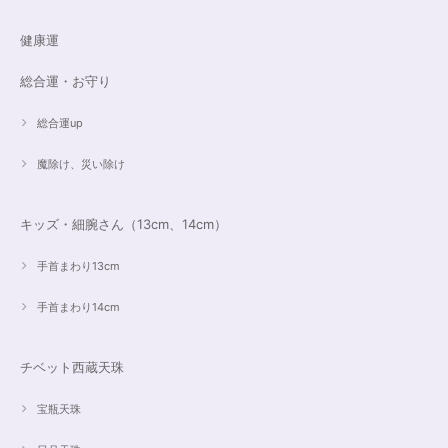
健康運
総合運・お守り
総合運up
魔除け、災い除け
キッズ・細腕さん（13cm、14cm）
手首まわり13cm
手首まわり14cm
チベット西蔵天珠
宝瓶天珠