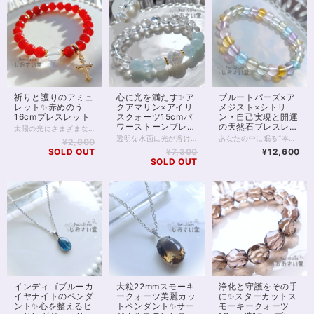
祈りと護りのアミュ
心に光を満たす✨ア
ブルートパーズ×ア
レット✨赤めのう
クアマリン×アイリ
メジスト×シトリ
16cmブレスレット
スクォーツ15cmパ
ン・自己実現と開運
ワーストーンブレス
の天然石ブレスレッ
太陽の光にさまざまな表情を見せる、 赤めのうのお守りブレスレットです。 深みのある赤色は、古くから“守護”や“生命力”を象徴する色として愛され、身につける人の心を力強くサポートすると言われています。 中央には、透明度の高いクリスタル（水晶）を配し、浄化と調和のエネルギーをプラス。 赤めのうの温かいエネルギーをやさしくまとめ、より安定感のあるバランスへ導いてくれます。 邪気をよけるともいわれ、占い師をはじめデリケートな職業の方にもおすすめです。 手元で軽やかに揺れるゴールドのクロスチャームは祈りと浄化の象徴として。 気品のある輝きが、普段使いにも特別な装いにもそっと寄り添います。 太陽のもとでは燃えるような、 室内では落ち着いた赤色に。 強力な邪気よけの2つの顔を楽しんでくださいね。 ※ロンデル部分はゴールドフィルドを使用しています。 チャームは合金です。 ◆レイキヒーリング浄化、石言葉付ラッピングの上、送料無料でお届け致します。※石言葉は、お届けする石に関連する言葉のなかから占い師が選択した1つを、メッセージリボンにしてお届けします。※レイキヒーリング不要の方はご購入時コメント欄でお知らせくださいませ。 ◆特記のあるものを除き、全て天然に産出したパワーストーンを使用致しております。珠によって個別の色合い差、地中にて生じるクラック（ヒビ）、微少なインクルージョン（内包物）等が見られることがございますので、予めご承知置きくださいませ。再販品につきましては、お写真とは別の珠であっても同グレード、同様の色合いでご用意させていただきます。お届け致しますものは全て、当社基準をクリアした商品です。微少な色合いの違い、クラック、インクルージョンによる返品、交換はできかねますが、商品写真にない大きなもの等、気に掛かる場合はまず一度ご連絡ください。お客様撮影によるお写真を拝見させていただき、返送料のみお客様ご負担にて、交換を承ります。 ◆できるだけ現物に近いお色での撮影を心がけておりますが、モニター彩度等によって多少、色の相違が出る場合があります。ご容赦くださいませ。 ◆石数・デザイン調整によりサイズオーダーも可能ですので、お気軽にご連絡ください。（オーダーや、サイズ等ご確認事項のある場合は、購入手続き前にご連絡くださいませ。連絡先は、BASE内お問い合わせボタンや、Twitter @siosaido をご利用ください。） 店舗使用：2514 ヒーラーおすすめ
レット
ト✨16cm
透明な水面に光が溶け込むような、澄んだエネルギーをまとうパワーストーンブレスレット。 4Aクラスのアクアマリンは内包物が少なく、アイシーな水色は冬らしい冷たさ、夏には涼しげな輝きをまといます。 心を静かに整え、コミュニケーションに調和をもたらす「癒しの石」として知られるアクアマリン。 穏やかな海の波のように、不安や緊張をやわらげ、あなた本来の魅力を自然に引き出してくれるでしょう。 中央には、虹色の光がきらめくアイリスクォーツと、オーラ加工が施されたクラッククォーツを組み合わせました。 アイリスクォーツは、光に反射して細かな虹が浮かびあがり、 持ち主の願いを明るい未来へと導く“幸運のサイン”を象徴する石です。 浄化と引き寄せのエネルギーを同時に持つため、新しいスタートや気持ちを切り替えたいときにも最適。 全体を包みこむ水晶の透明感が、心や空間の不要なエネルギーをすっきりとリセットし、清らかな流れを保ってくれます。 瑞々しさと透明感に満ちたこのブレスレットは、日常にさりげなく寄り添いながら、まるで光のヴェールをまとったような守りの力となるでしょう。 癒し・浄化・幸運のサポートを求める方や、気持ちを整えて前向きに歩きたい方にぴったりの一本です。 ※金属部分はゴールドフィルドを使用しています。 ◆レイキヒーリング浄化、石言葉付ラッピングの上、送料無料でお届け致します。※石言葉は、お届けする石に関連する言葉のなかから占い師が選択した1つを、メッセージリボンにしてお届けします。※レイキヒーリング不要の方はご購入時コメント欄でお知らせくださいませ。 ◆特記のあるものを除き、全て天然に産出したパワーストーンを使用致しております。珠によって個別の色合い差、地中にて生じるクラック（ヒビ）、微少なインクルージョン（内包物）等が見られることがございますので、予めご承知置きくださいませ。再販品につきましては、お写真とは別の珠であっても同グレード、同様の色合いでご用意させていただきます。お届け致しますものは全て、当社基準をクリアした商品です。微少な色合いの違い、クラック、インクルージョンによる返品、交換はできかねますが、商品写真にない大きなもの等、気に掛かる場合はまず一度ご連絡ください。お客様撮影によるお写真を拝見させていただき、返送料のみお客様ご負担にて、交換を承ります。 ◆できるだけ現物に近いお色での撮影を心がけておりますが、モニター彩度等によって多少、色の相違が出る場合があります。ご容赦くださいませ。 ◆石数・デザイン調整によりサイズオーダーも可能ですので、お気軽にご連絡ください。（オーダーや、サイズ等ご確認事項のある場合は、購入手続き前にご連絡くださいませ。連絡先は、BASE内お問い合わせボタンや、Twitter @siosaido をご利用ください。） 店舗使用：2513
あなたの中に眠る“本来の輝き”を呼び覚ます、光のブレスレット。 ブルートパーズ・ラベンダーアメジスト・シトリン・プラシオライト・ローズクォーツ・レモンクォーツ――6つの波動がひとつの輪となり、魂の進化をサポートします。 それぞれの石は、自己実現へと導くステージを象徴しています。 ブルートパーズは思考を明晰にし、夢を具現化するための「真実の道」を示し、 ラベンダーアメジストは迷いを祓い、精神を高次の領域へと導きます。 シトリンは豊かさと成功の波を呼び、 プラシオライトは心の調和と現実的な行動力を整え、 ローズクォーツは自己愛と他者への愛を循環させ、 レモンクォーツは光に満ちた未来を信じる勇気を与えてくれます。 6つの石がもたらすエネルギーは、まるであなたの人生に“新しい地図”を描くように働きます。 これまでの経験を糧に、より大きな自己表現や使命へと進むタイミングを感じている方におすすめです。 虹のように輝くこのブレスレットは、「今の自分を超える力」と「新たな可能性の扉」を開く象徴。 手にした瞬間、あなたのエネルギーフィールドに光が差し込み、未来の自分と共鳴しはじめるでしょう。 すべての夢を現実へ―― このブレスレットは、あなたの“自己実現の旅”を優しく見守りながら、運気の流れを明るい方向へと導いてくれます。 ※珠サイズは7mmです ◆レイキヒーリング浄化、石言葉付ラッピングの上、送料無料でお届け致します。※石言葉は、お届けする石に関連する言葉のなかから占い師が選択した1つを、メッセージリボンにしてお届けします。※レイキヒーリング不要の方はご購入時コメント欄でお知らせくださいませ。 ◆特記のあるものを除き、全て天然に産出したパワーストーンを使用致しております。珠によって個別の色合い差、地中にて生じるクラック（ヒビ）、微少なインクルージョン（内包物）等が見られることがございますので、予めご承知置きくださいませ。再販品につきましては、お写真とは別の珠であっても同グレード、同様の色合いでご用意させていただきます。お届け致しますものは全て、当社基準をクリアした商品です。微少な色合いの違い、クラック、インクルージョンによる返品、交換はできかねますが、商品写真にない大きなもの等、気に掛かる場合はまず一度ご連絡ください。お客様撮影によるお写真を拝見させていただき、返送料のみお客様ご負担にて、交換を承ります。 ◆できるだけ現物に近いお色での撮影を心がけておりますが、モニター彩度等によって多少、色の相違が出る場合があります。ご容赦くださいませ。 ◆石数・デザイン調整によりサイズオーダーも可能ですので、お気軽にご連絡ください。（オーダーや、サイズ等ご確認事項のある場合は、購入手続き前にご連絡くださいませ。連絡先は、BASE内お問い合わせボタンや、Twitter @siosaido をご利用ください。） ・ヒーラーおすすめ 店舗使用：2512
¥2,800
SOLD OUT
¥7,300
¥12,600
SOLD OUT
インディゴブルーカ
大粒22mmスモーキ
浄化と守護をその手
イヤナイトのペンダ
ークォーツ美麗カッ
に✨スターカットス
ント✨心を整えるヒ
トペンダント✨サー
モーキークォーツ