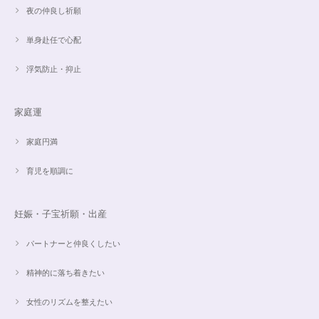
夜の仲良し祈願
単身赴任で心配
浮気防止・抑止
家庭運
家庭円満
育児を順調に
妊娠・子宝祈願・出産
パートナーと仲良くしたい
精神的に落ち着きたい
女性のリズムを整えたい