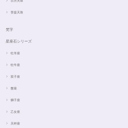
日月天珠
菩提天珠
梵字
星座石シリーズ
牡羊座
牡牛座
双子座
蟹座
獅子座
乙女座
天秤座