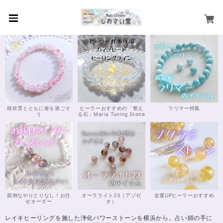
桜吹雪とともに春を過ごそ
ヒーラーおすすめの「整え
ラリマー特集
う
る石」Maria Tuning Stone
面倒なやりとりなし！お任
オーラライト23（アゾゼ
金運UPヒーラーおすすめ
せオーダー
オ）
レイキヒーリングを施した浄化パワーストーンを横浜から。占い師の手に