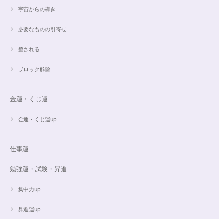
宇宙からの導き
必要なものの引寄せ
癒される
ブロック解除
金運・くじ運
金運・くじ運up
仕事運
勉強運・試験・昇進
集中力up
昇進運up