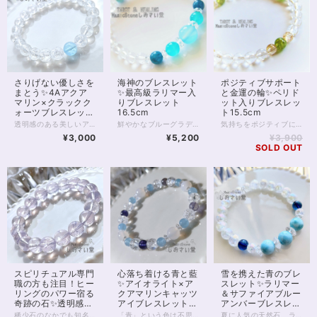
海神のブレスレット
さりげない優しさを
ポジティブサポート
✨最高級ラリマー入
まとう✨4Aアクア
と金運の輪✨ペリド
りブレスレット
マリン×クラックク
ット入りブレスレッ
16.5cm
ォーツブレスレット
ト15.5cm
15cm
鮮やかなブルーグラデーションが美しい 海神のブレスレット。 中央にシーブルーカルセドニー アイスアマゾナイト、アパタイトの 透明感のある組み合わせ。 また対面の1粒ラリマーは 世界三大ヒーリングストーンの1つとも言われています。 気持ちを明るく支え、 深い癒しをもたらしてくれるブレスレット。 シーブルーカルセドニー10mm アイスアマゾナイト7.5mm アパタイト7mm ラリマー7mm 5Aグレード ◆レイキヒーリング浄化、ラッピングの上、送料無料でお届け致します。 ◆特記のあるものを除き、全て天然に産出したパワーストーンを使用致しております。珠によって個別の色合い差、地中にて生じるクラック（ヒビ）、微少なインクルージョン（内包物）等が見られることがございますので、予めご承知置きくださいませ。再販品につきましては、お写真とは別の珠であっても同グレード、同様の色合いでご用意させていただきます。お届け致しますものは全て、当社基準をクリアした商品です。微少な色合いの違い、クラック、インクルージョンによる返品、交換はできかねますが、商品写真にない大きなもの等、気に掛かる場合はまず一度ご連絡ください。お客様撮影によるお写真を拝見させていただき、返送料のみお客様ご負担にて、交換を承ります。 ◆石数・デザイン調整によりサイズオーダーも可能ですので、お気軽にご連絡ください。（オーダーや、サイズ等ご確認事項のある場合は、購入手続き前にご連絡くださいませ。連絡先は、BASE内お問い合わせボタンや、Twitter @siosaido をご利用ください。） 店舗使用：2463
透明感のある美しいアクアマリンと 光を拡散するクラッククォーツの パワーストーンブレスレット。 光加減により、クラッククォーツの中に 虹が見られることもあり また、1粒アクアマリンが 真夏にも涼しげな印象です。 アクアマリンは愛情とコミュニケーションの石 結婚の守り石とも言われています。 またブルーはダイエットを促進し 精神に癒しと落ち着きをもたらし 集中力、勉強運を上げるとも。 ◆レイキヒーリング浄化、石言葉付ラッピングの上、送料無料でお届け致します。※石言葉は、お届けする石に関連する言葉のなかから占い師が選択した1つを、メッセージリボンにしてお届けします。※レイキヒーリング不要の方はご購入時コメント欄でお知らせくださいませ。 ◆特記のあるものを除き、全て天然に産出したパワーストーンを使用致しております。珠によって個別の色合い差、地中にて生じるクラック（ヒビ）、微少なインクルージョン（内包物）等が見られることがございますので、予めご承知置きくださいませ。再販品につきましては、お写真とは別の珠であっても同グレード、同様の色合いでご用意させていただきます。お届け致しますものは全て、当社基準をクリアした商品です。微少な色合いの違い、クラック、インクルージョンによる返品、交換はできかねますが、商品写真にない大きなもの等、気に掛かる場合はまず一度ご連絡ください。お客様撮影によるお写真を拝見させていただき、返送料のみお客様ご負担にて、交換を承ります。 ◆できるだけ現物に近いお色での撮影を心がけておりますが、モニター彩度等によって多少、色の相違が出る場合があります。ご容赦くださいませ。 ◆石数・デザイン調整によりサイズオーダーも可能ですので、お気軽にご連絡ください。（オーダーや、サイズ等ご確認事項のある場合は、購入手続き前にご連絡くださいませ。連絡先は、BASE内お問い合わせボタンや、Twitter @siosaido をご利用ください。） 店舗使用：2464
気持ちをポジティブに向けてくれる組み合わせ。 8月の誕生石、ペリドットと 金運サポートで有名なタイチンルチルクォーツの パワーストーンブレスレットです。 細身のブレスレットですので、2本目の重ねづけ用としても また1本のみの着用でも 非常にエレガントに身に付けていただけます。 ペリドットは太陽の石とも呼ばれます。 エジプトでは、太陽の欠片や 太陽の力を受けるものと考えられていたようです。 エジプトの神は太陽神ですから まさに、神の奇跡を起こす石というわけ。 また、エジプトの頃から 夫婦関係に奇跡を起こす、とも伝えられていました。 現在は、ネガティブなオーラをポジティブなものへと 転換してくれる等とも言われますが、 実はペリドットには陰、すなわち月の神秘性も見いだされており 陰陽バランスの取れた石と言えます。 4Aや5Aクラスはほぼ宝石としての取り扱いとなり、 透明感があれば高額になることが多いペリドット。 今回使用のグレードは3A、光の透過もよく、 サイズ6mmの珠となっております。 微少に黒の内包物がありますが お写真にも写っておりますので事前にご確認くださいませ。 タイチンルチルクォーツは5mm珠と小粒の5Aグレード、 クリスタルは128面カットを施した6mm5Aグレードです。 ◆レイキヒーリング浄化、石言葉付ラッピングの上、送料無料でお届け致します。※石言葉は、お届けする石に関連する言葉のなかから占い師が選択した1つを、メッセージリボンにしてお届けします。※レイキヒーリング不要の方はご購入時コメント欄でお知らせくださいませ。 ◆特記のあるものを除き、全て天然に産出したパワーストーンを使用致しております。珠によって個別の色合い差、地中にて生じるクラック（ヒビ）、微少なインクルージョン（内包物）等が見られることがございますので、予めご承知置きくださいませ。再販品につきましては、お写真とは別の珠であっても同グレード、同様の色合いでご用意させていただきます。お届け致しますものは全て、当社基準をクリアした商品です。微少な色合いの違い、クラック、インクルージョンによる返品、交換はできかねますが、商品写真にない大きなもの等、気に掛かる場合はまず一度ご連絡ください。お客様撮影によるお写真を拝見させていただき、返送料のみお客様ご負担にて、交換を承ります。 ◆できるだけ現物に近いお色での撮影を心がけておりますが、モニター彩度等によって多少、色の相違が出る場合があります。ご容赦くださいませ。 ◆石数・デザイン調整によりサイズオーダーも可能ですので、お気軽にご連絡ください。（オーダーや、サイズ等ご確認事項のある場合は、購入手続き前にご連絡くださいませ。連絡先は、BASE内お問い合わせボタンや、Twitter @siosaido をご利用ください。） 店舗使用：2461
¥5,200
¥3,000
¥3,900
SOLD OUT
スピリチュアル専門
心落ち着ける青と藍
雪を携えた青のブレ
職の方も注目！ヒー
✨アイオライト×ア
スレット✨ラリマー
リングのパワー宿る
クアマリンキャッツ
＆サファイアブルー
奇跡の石✨透明感抜
アイブレスレット
アンバーブレスレッ
群4Aclassスコロラ
16.5cm
ト16cm
稀少石のなかでも知名度がほどよく低い スコロライトのブレスレットです。 品質の良い4Aクラスの10mm珠を用い すっきりと、かつ存在感のある1本に仕上げています。 スコロライトは、アメジストから生成される 人の手が加わった石です。 しかし、「スコロライトを作ろう」としても 実際にきれいなスコロライトに「なる」ことは 少ないのだそうです。 処理中に割れる、色が出ない といったことが多いため、 きれいなスコロライトは「奇跡の石」と呼ばれることもあります。 通常のアメジストとは違った ミルキーのかった薄いラベンダー色は、 見る人を何ともいえない、切ない、温かな気持ちにさせてくれます。 アメジストも癒しのパワーが強い石ですが スコロライトならではの色あいの優しさと 希少性が加わることで、 ヒーリングの力はさらに強いものとなるのです。 高品質のスコロライトは ヒーラーさん、占い師さんのお守りアイテムにもおすすめ。 スピリチュアル的に負荷の強いお仕事をされていても しっかりとお守りしてくれることでしょう。 そんな稀少なスコロライトですが 10mmの珠になると出回る数はさらに減ります。 天然石業界全体をみても数の限られる 参考上代40,000円upの高品質クラスです。 ぜひこの機会にお手にとってみてくださいね。 ◆レイキヒーリング浄化、石言葉付ラッピングの上、送料無料でお届け致します。※石言葉は、お届けする石に関連する言葉のなかから占い師が選択した1つを、メッセージリボンにしてお届けします。※レイキヒーリング不要の方はご購入時コメント欄でお知らせくださいませ。 ◆特記のあるものを除き、全て天然に産出したパワーストーンを使用致しております。珠によって個別の色合い差、地中にて生じるクラック（ヒビ）、微少なインクルージョン（内包物）等が見られることがございますので、予めご承知置きくださいませ。スコロライトはクラックの多い天然石です。4Aクラスでも大きなクラックがいくつか見られますので、あらかじめご了承くださいませ。 再販品につきましては、お写真とは別の珠であっても同グレード、同様の色合いでご用意させていただきます。お届け致しますものは全て、当社基準をクリアした商品です。微少な色合いの違い、クラック、インクルージョンによる返品、交換はできかねますが、商品写真にない大きなもの等、気に掛かる場合はまず一度ご連絡ください。お客様撮影によるお写真を拝見させていただき、返送料のみお客様ご負担にて、交換を承ります。 ◆できるだけ現物に近いお色での撮影を心がけておりますが、モニター彩度等によって多少、色の相違が出る場合があります。ご容赦くださいませ。 ◆石数・デザイン調整によりサイズオーダーも可能ですので、お気軽にご連絡ください。石の増減に伴い加算、値引きが発生することがございます。オーダーや、サイズ等ご確認事項のある場合は、購入手続き前にご連絡くださいませ。連絡先は、BASE内お問い合わせボタンや、Twitter @siosaido をご利用ください。 ヒーラーおすすめ 店舗使用：2460
「青」という色は不思議。 熱くなった気持ちを抑えて 怜悧に的確に 明日を見据える力をくれる。 【アイオライト】6mm石 5Aグレード 天然石アイオライトの 最高品質、5Aグレード。 透明度の高いおすすめ品です。 アイオライトに太陽光を透かすと方角を示すため、 海賊（ヴァイキング）が羅針盤の代わりとして 使っていたとも言われますが、 このように、アイオライトは 人生の指針を指し示してくれるそうです。 自分自身の方向転換、 新規のチャレンジ、 仕事運、就職運、転職運のUPにもおすすめ。 【アクアマリンキャッツアイ】6mm8石 5Aグレード 半透明の、5Aグレードアクアマリンキャッツアイ。 キャッツアイ効果はさほど強くありませんが、 青空のようなとろみのある爽やかな色あいが魅力的な石です。 アクアマリンは主に恋愛運、結婚運、 コミュニケーションの運を上げる石として知られていますが、 アクアマリンキャッツアイも同じように、 人とのコミュニケーションを助けることによって 円滑な人間関係を構築するのに役立ったり 自分の進むべき道へのご縁を 導くとも言われています。 【クラッククォーツ】8mm8石 天然水晶。クラック加工は人工です。 意味合いとしては水晶に同じですが、 クラックによって光の屈折、拡散が生じることで、 空間ごと浄化するパワーを持つと考えられています。 【ホワイトカルセドニー】8mm4石 縁結びの石と言われるカルセドニー。 なかでも白色のものは 仕事運、友情運など 全般的な人間関係を司るとも言われます。 こちらのブレスレットにはアクアマリンが入っていることで 恋愛運のご縁もつなぐことができるでしょう。 【クリスタル（ボタン型）】4mm8石 身の回りを浄化すると言われます。 ボタンカットによって、 太陽の光などを拡散し きらきらと煌めく美しい輝きを 見せてくれます。 ◆レイキヒーリング浄化、石言葉付ラッピングの上、送料無料でお届け致します。※石言葉は、お届けする石に関連する言葉のなかから占い師が選択した1つを、メッセージリボンにしてお届けします。※レイキヒーリング不要の方はご購入時コメント欄でお知らせくださいませ。 ◆特記のあるものを除き、全て天然に産出したパワーストーンを使用致しております。珠によって個別の色合い差、地中にて生じるクラック（ヒビ）、微少なインクルージョン（内包物）等が見られることがございますので、予めご承知置きくださいませ。再販品につきましては、お写真とは別の珠であっても同グレード、同様の色合いでご用意させていただきます。お届け致しますものは全て、当社基準をクリアした商品です。微少な色合いの違い、クラック、インクルージョンによる返品、交換はできかねますが、商品写真にない大きなもの等、気に掛かる場合はまず一度ご連絡ください。お客様撮影によるお写真を拝見させていただき、返送料のみお客様ご負担にて、交換を承ります。 ◆できるだけ現物に近いお色での撮影を心がけておりますが、モニター彩度等によって多少、色の相違が出る場合があります。ご容赦くださいませ。 ◆石数・デザイン調整によりサイズオーダーも可能ですので、お気軽にご連絡ください。（オーダーや、サイズ等ご確認事項のある場合は、購入手続き前にご連絡くださいませ。連絡先は、BASE内お問い合わせボタンや、Twitter @siosaido をご利用ください。） 店舗使用：2459
夏に人気の天然石、ラリマーのブレスレットです。 海あるいは青空のような美しさが魅力的な最高グレード5Aのラリマーに、 今回は鮮やかな藍色のサファイアブルーアンバーを合わせています。 ※サファイアブルーアンバーは、琥珀に、一部の地域でしか伝わらない伝統的な技法で青く着色したものです。 今回はポーランド産のものを入荷しています※ 高いグレード大粒のラリマーは、ブレスレットで身に付けると5万円前後になることもありますが、9mmサイズ×3珠を使用しているため、存在感がありながらもお得に身に付けられる1本。 持ちたいけれどいきなり高額なものはちょっと……と感じてしまう、ラリマー初心者さんにもおすすめです。 爽やかな青の2色が、雪原のようなクラッククォーツオーラに映える 涼しげな1本です。 ◆レイキヒーリング浄化、ラッピングの上、送料無料でお届け致します。 ◆特記のあるものを除き、全て天然に産出したパワーストーンを使用致しております。珠によって個別の色合い差、地中にて生じるクラック（ヒビ）、微少なインクルージョン（内包物）等が見られることがございますので、予めご承知置きくださいませ。再販品につきましては、お写真とは別の珠であっても同グレード、同様の色合いでご用意させていただきます。お届け致しますものは全て、当社基準をクリアした商品です。微少な色合いの違い、クラック、インクルージョンによる返品、交換はできかねますが、商品写真にない大きなもの等、気に掛かる場合はまず一度ご連絡ください。お客様撮影によるお写真を拝見させていただき、返送料のみお客様ご負担にて、交換を承ります。 ◆できるだけ現物に近いお色での撮影を心がけておりますが、モニター彩度等によって多少、色の相違が出る場合があります。ご容赦くださいませ。 ◆石数・デザイン調整によりサイズオーダーも可能ですので、お気軽にご連絡ください。（オーダーや、サイズ等ご確認事項のある場合は、購入手続き前にご連絡くださいませ。連絡先は、BASE内お問い合わせボタンや、Twitter @siosaido をご利用ください。） 店舗使用：2409・ヒーラーおすすめ