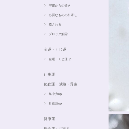
宇宙からの導き
必要なものの引寄せ
癒される
ブロック解除
金運・くじ運
金運・くじ運up
仕事運
勉強運・試験・昇進
集中力up
昇進運up
健康運
総合運・お守り