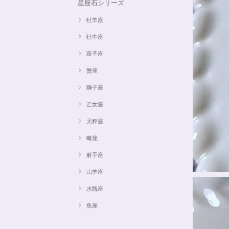
星座石シリーズ
牡羊座
牡牛座
双子座
蟹座
獅子座
乙女座
天秤座
蠍座
射手座
山羊座
水瓶座
魚座