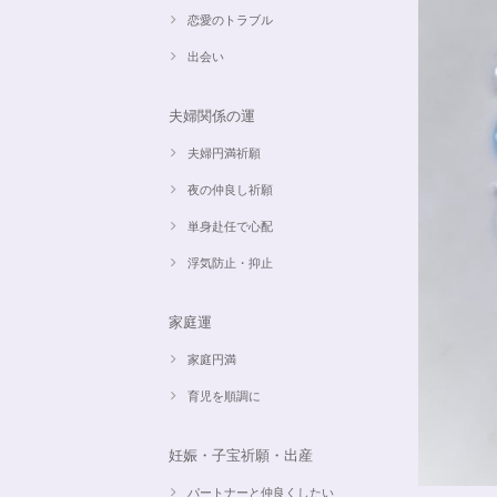
恋愛のトラブル
出会い
夫婦関係の運
夫婦円満祈願
夜の仲良し祈願
単身赴任で心配
浮気防止・抑止
家庭運
家庭円満
育児を順調に
妊娠・子宝祈願・出産
パートナーと仲良くしたい