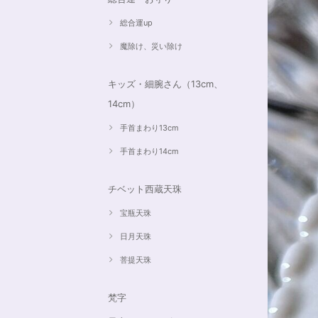
総合運up
魔除け、災い除け
キッズ・細腕さん（13cm、
14cm）
手首まわり13cm
手首まわり14cm
チベット西蔵天珠
宝瓶天珠
日月天珠
菩提天珠
梵字