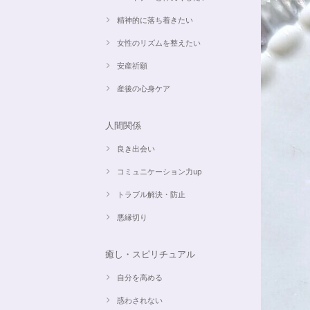
精神的に落ち着きたい
女性のリズムを整えたい
安産祈願
産後の心身ケア
人間関係
良き出会い
コミュニケーション力up
トラブル解決・防止
悪縁切り
癒し・スピリチュアル
自分を高める
惑わされない