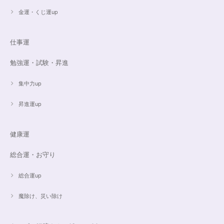
金運・くじ運up
仕事運
勉強運・試験・昇進
集中力up
昇進運up
健康運
総合運・お守り
総合運up
魔除け、災い除け