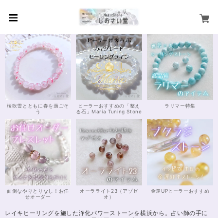
桜吹雪とともに春を過ごそ
ヒーラーおすすめの「整え
ラリマー特集
う
る石」Maria Tuning Stone
面倒なやりとりなし！お任
オーラライト23（アゾゼ
金運UPヒーラーおすすめ
せオーダー
オ）
レイキヒーリングを施した浄化パワーストーンを横浜から。占い師の手に