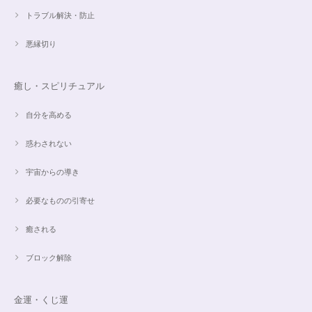
トラブル解決・防止
悪縁切り
癒し・スピリチュアル
自分を高める
惑わされない
宇宙からの導き
必要なものの引寄せ
癒される
ブロック解除
金運・くじ運