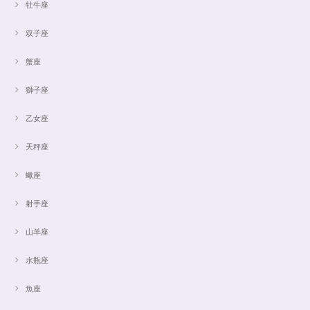
牡牛座
双子座
蟹座
獅子座
乙女座
天秤座
蠍座
射手座
山羊座
水瓶座
魚座