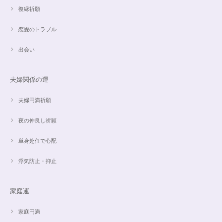
復縁祈願
恋愛のトラブル
出会い
夫婦関係の運
夫婦円満祈願
夜の仲良し祈願
単身赴任で心配
浮気防止・抑止
家庭運
家庭円満