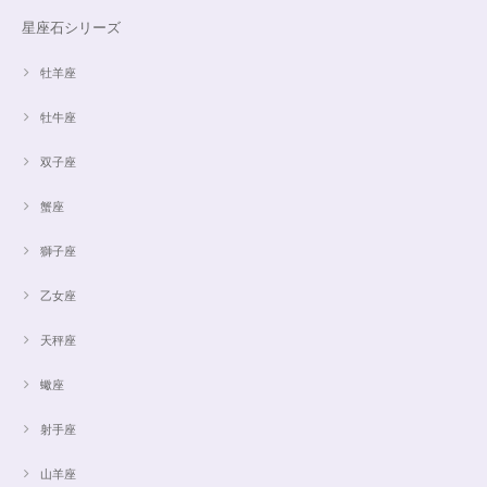
星座石シリーズ
牡羊座
牡牛座
双子座
蟹座
獅子座
乙女座
天秤座
蠍座
射手座
山羊座