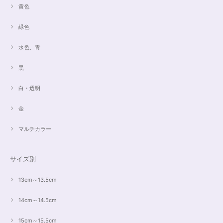
黄色
緑色
水色、青
黒
白・透明
金
マルチカラー
サイズ別
13cm～13.5cm
14cm～14.5cm
15cm～15.5cm