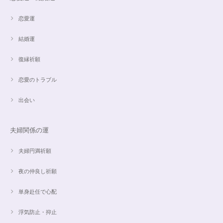
恋愛運
結婚運
復縁祈願
恋愛のトラブル
出会い
夫婦関係の運
夫婦円満祈願
夜の仲良し祈願
単身赴任で心配
浮気防止・抑止