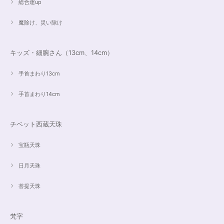
総合運up
魔除け、災い除け
キッズ・細腕さん（13cm、14cm）
手首まわり13cm
手首まわり14cm
チベット西蔵天珠
宝瓶天珠
日月天珠
菩提天珠
梵字