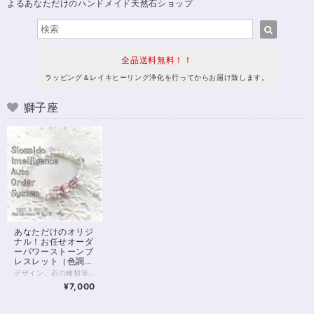
よるあなただけのハンドメイド天然石ショップ
全品送料無料！！
ラッピング＆レイキヒーリング浄化を行ってからお届け致します。
獅子座
あなただけのオリジ
ナル！お任せオーダ
ーパワーストーンブ
レスレット（色調選
択可）
デザイン、石の種類等、内容をすべてパワーストーンヒーラーにお任せいただくオーダーシステムです。 チャネリング、石鑑定などを通して石を選定させていただきます。 以下の各項目をよくお読みいただき、お申し込みへお進みください。 【種類を選択してください】 種類は主に色ですが、下のほうにマルチカラー、五行、四大元素、チャクラ、四神などの分類もございます。 ご希望のものを選択してください。 【備考欄にご記入いただきたいこと】 ご注文のお手続き時に表示される備考欄に、 （必須）・性別（デザインに影響するため物理的ではなく自認される性別でお願い致します(_ _*)） （必須）・手首周りのサイズ （ある人だけ必須）・金属アレルギーあり を、ご記入ください。 ※ご記入のない場合、お申し込み時にご記入いただきましたメールやSMSへお問い合わせさせていただきます。 ※金属アレルギーの明記がない方につきましては、真鍮、合金などの金属パーツが使われることがございます。 以下の項目は、必須ではありませんが、ご希望があればご記入ください。 ・申し込み画面で選択した色以外で使いたい色 ・ブレスレットに込めたいお願い事 ・珠の大きさ（大きめ、小さめ） ・色合いの明るめ、暗め ・ゆるめ希望 など 【注意点】 ・デザインはお任せ、お届け前のデザイン確認はありません。 むしろデザイン打ち合わせとかめんどくさいし よくわからないから任せたい、という方向けのメニューです。 ・石種の選択は基本的にヒーラーにお任せとなります。 もし特に気になる石があるようでしたら 備考欄にご記入いただいても結構です。 金額が見合わない場合を除き かなりの確率でその石が入ると推測されます。 しかしとても高額な石の場合など、例外もありますことを 予めご了承くださいませ。 ・こちらは定額のサービスです。 金額をかんがみて石を選択させていただきます。 お値段からしてそう低級な石は入りません。 店内の8,000円前後の商品をご覧いただきまして どんな感じかご確認いただくと良いと思います。 ・つまりこのサービスはお得です。 ・お届け後のクレーム、リターン等は一切承りません。 石は天然のものですので、クラック（ヒビ）、インクルージョン（内包物）、エクボ（凹み）が入るものがございます。 ジェムストーンヒーラーの責任において、いただきました金額に見合ったクオリティのものをお届けすることをおお約束致します。 全体的な石の平均クオリティにつきましては店内の天然石をご覧いただき、ご確認くださいませ。 【例えば、画像のブレスレットは？】 画像にあるブレスレットには ・モルガナイト（ピンクベリル）5A ・アルバイトSA ・ピンクカルサイト ・ピンクフローライト5A ・カット水晶 などが入っています。 出荷時レイキヒーリング、無料ラッピング付きとなります。 わからない点は、画面内のお問い合わせボタン、Twitter @siosaido までお気軽にお問い合わせくださいませ。
¥7,000