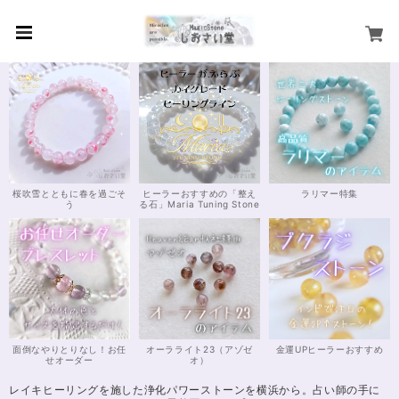
桜吹雪とともに春を過ごそ
ヒーラーおすすめの「整え
ラリマー特集
う
る石」Maria Tuning Stone
面倒なやりとりなし！お任
オーラライト23（アゾゼ
金運UPヒーラーおすすめ
せオーダー
オ）
レイキヒーリングを施した浄化パワーストーンを横浜から。占い師の手に