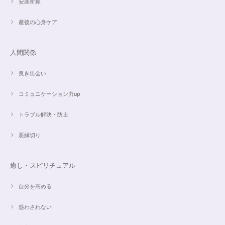
安産祈願
産後の心身ケア
人間関係
良き出会い
コミュニケーション力up
トラブル解決・防止
悪縁切り
癒し・スピリチュアル
自分を高める
惑わされない