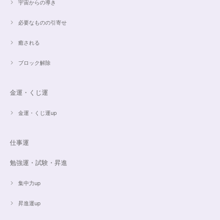
宇宙からの導き
必要なものの引寄せ
癒される
ブロック解除
金運・くじ運
金運・くじ運up
仕事運
勉強運・試験・昇進
集中力up
昇進運up