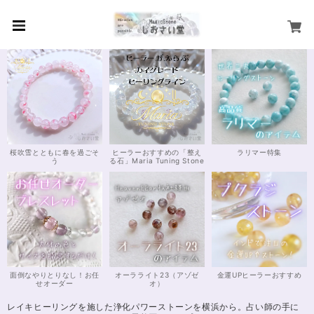
桜吹雪とともに春を過ごそ
ヒーラーおすすめの「整え
ラリマー特集
う
る石」Maria Tuning Stone
面倒なやりとりなし！お任
オーラライト23（アゾゼ
金運UPヒーラーおすすめ
せオーダー
オ）
レイキヒーリングを施した浄化パワーストーンを横浜から。占い師の手に