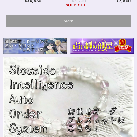
¥34,850
¥5,220
¥2,800
16.5cm
SOLD OUT
More