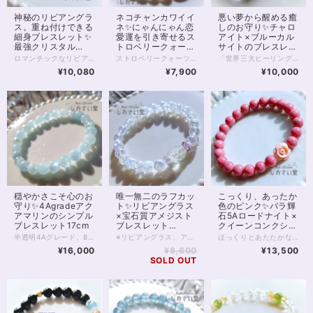
神秘のリビアングラ
ネコチャンカワイイ
悪い夢から醒める癒
ス。重ね付けできる
ネ✨にゃんにゃん恋
しのお守り✨チャロ
細身ブレスレット✨
愛運を引き寄せるス
アイト×ブルーカル
最強クリスタル
トロベリークォーツ
サイトのブレスレッ
17.5cm
ブレスレット16cm
ト15cm
ロマンチックなリビアングラスの細身ブレスレットです。 リビアングラスは幅10mm大粒のラフカット。不規則な断面がきらきらと光に輝きます。 リビアの砂漠で発見されるこの、ガラス質の石は、約2900万年前に隕石の衝突や爆発の影響でできたと考えられています。 太古の昔を感じさせる1粒は、スピリチュアル面でも珍重される石。 意識を宇宙へとつなぎ、創造力や直感を高めるといわれています。 中央の大きな1石のほか、水晶の間に5mm珠リビアングラスが5珠、間を空けて並びます。 また、水晶は6mmの128面カット。 水晶ならではの透明感にカットが加わることで、手首まわりから光を美しく反射する珠です。 主に6mmの珠で構成されている淡色のブレスレットになるため、他のブレスレットと合わせて重ねづけにもおすすめ！ ◆レイキヒーリング浄化、石言葉付ラッピングの上、送料無料でお届け致します。※石言葉は、お届けする石に関連する言葉のなかから占い師が選択した1つを、メッセージリボンにしてお届けします。※レイキヒーリング不要の方はご購入時コメント欄でお知らせくださいませ。 ◆特記のあるものを除き、全て天然に産出したパワーストーンを使用致しております。珠によって個別の色合い差、地中にて生じるクラック（ヒビ）、微少なインクルージョン（内包物）等が見られることがございますので、予めご承知置きくださいませ。再販品につきましては、お写真とは別の珠であっても同グレード、同様の色合いでご用意させていただきます。お届け致しますものは全て、当社基準をクリアした商品です。微少な色合いの違い、クラック、インクルージョンによる返品、交換はできかねますが、商品写真にない大きなもの等、気に掛かる場合はまず一度ご連絡ください。お客様撮影によるお写真を拝見させていただき、返送料のみお客様ご負担にて、交換を承ります。 ◆できるだけ現物に近いお色での撮影を心がけておりますが、モニター彩度等によって多少、色の相違が出る場合があります。ご容赦くださいませ。 ◆石数・デザイン調整によりサイズオーダーも可能ですので、お気軽にご連絡ください。（オーダーや、サイズ等ご確認事項のある場合は、購入手続き前にご連絡くださいませ。連絡先は、BASE内お問い合わせボタンや、Twitter @siosaido をご利用ください。） 店舗使用：2503
ストロベリークォーツをฅ^._.^ฅねこの形にカービングした1珠がかわいい、恋愛運ブレスレット。 そもそも猫は幸運を運んでくる生き物といわれています。 かわいらしくファンも多い猫は、存在するだけで幸せを感じさせてくれることも多いですよね♥ 今回はストロベリークォーツのねこさんなので、特に恋愛運に強いことは間違いなさそう。 ストロベリークォーツは、恋愛に積極的になれない人や、長く恋愛から遠ざかっていた人にも効果的で、ときめく気持ちを呼び覚まし、行動力をアップさせる働きがあるといわれています。 猫さん以外の部分は、やはり恋愛の縁結びに強いといわれているピンクカルセドニー（8mm）です。 ピンクカルセドニーをはじめ、カルセドニー類は縁結びの石といわれています。特にピンクのものは恋愛向き。 新しい恋愛や出会いを探している方、片思い中の方におもすすめです。 ◆レイキヒーリング浄化、石言葉付ラッピングの上、送料無料でお届け致します。※石言葉は、お届けする石に関連する言葉のなかから占い師が選択した1つを、メッセージリボンにしてお届けします。※レイキヒーリング不要の方はご購入時コメント欄でお知らせくださいませ。 ◆特記のあるものを除き、全て天然に産出したパワーストーンを使用致しております。珠によって個別の色合い差、地中にて生じるクラック（ヒビ）、微少なインクルージョン（内包物）等が見られることがございますので、予めご承知置きくださいませ。再販品につきましては、お写真とは別の珠であっても同グレード、同様の色合いでご用意させていただきます。お届け致しますものは全て、当社基準をクリアした商品です。微少な色合いの違い、クラック、インクルージョンによる返品、交換はできかねますが、商品写真にない大きなもの等、気に掛かる場合はまず一度ご連絡ください。お客様撮影によるお写真を拝見させていただき、返送料のみお客様ご負担にて、交換を承ります。 ◆できるだけ現物に近いお色での撮影を心がけておりますが、モニター彩度等によって多少、色の相違が出る場合があります。ご容赦くださいませ。 ◆石数・デザイン調整によりサイズオーダーも可能ですので、お気軽にご連絡ください。（オーダーや、サイズ等ご確認事項のある場合は、購入手続き前にご連絡くださいませ。連絡先は、BASE内お問い合わせボタンや、Twitter @siosaido をご利用ください。） 店舗使用：2502
「世界三大ヒーリングストーン」の1つ、 チャロアイトを使用したブレスレットです。 チャロアイトは希少性が高く、 癒しの力が特に強いことから人気の石。 今回は、4Aクラスの高品質な石を使用しています。 合わせる空色の石は 最上級5Aクラスのブルーカルサイト。 こちらも癒しと明るさ、 落ち着きをもたらしてくれる石として 伝えられてきました。 今回使用しているブルーカルサイトは 秋空のような爽やかな色合いが特徴です。 水晶と見紛う薄いパープルは ラベンダーアメジスト。 こちらも迷いを導く石です。 女性の強い味方、ブルームーンストーンは こちらも5Aクラスできれいなブルーシラーを楽しんでいただけますよ。 癒し、導きのほしい方におすすめの ハイグレードラインです。 ◆レイキヒーリング浄化、石言葉付ラッピングの上、送料無料でお届け致します。※石言葉は、お届けする石に関連する言葉のなかから占い師が選択した1つを、メッセージリボンにしてお届けします。※レイキヒーリング不要の方はご購入時コメント欄でお知らせくださいませ。 ◆特記のあるものを除き、全て天然に産出したパワーストーンを使用致しております。珠によって個別の色合い差、地中にて生じるクラック（ヒビ）、微少なインクルージョン（内包物）等が見られることがございますので、予めご承知置きくださいませ。再販品につきましては、お写真とは別の珠であっても同グレード、同様の色合いでご用意させていただきます。お届け致しますものは全て、当社基準をクリアした商品です。微少な色合いの違い、クラック、インクルージョンによる返品、交換はできかねますが、商品写真にない大きなもの等、気に掛かる場合はまず一度ご連絡ください。お客様撮影によるお写真を拝見させていただき、返送料のみお客様ご負担にて、交換を承ります。 ◆できるだけ現物に近いお色での撮影を心がけておりますが、モニター彩度等によって多少、色の相違が出る場合があります。ご容赦くださいませ。 ◆石数・デザイン調整によりサイズオーダーも可能ですので、お気軽にご連絡ください。（オーダーや、サイズ等ご確認事項のある場合は、購入手続き前にご連絡くださいませ。連絡先は、BASE内お問い合わせボタンや、Twitter @siosaido をご利用ください。） ・ヒーラーおすすめ 店舗使用：2424
¥10,080
¥7,900
¥10,000
穏やかさこそ心のお
唯一無二のラフカッ
こっくり、あったか
守り✨4Agradeアク
ト✨リビアングラス
色のピンク✨バラ輝
アマリンのシンプル
×宝石質アメジスト
石5Aロードナイト×
ブレスレット17cm
ブレスレット
クイーンコンクシェ
16.5cm
ルブレスレット
半透明4Aグレード、8mmのアクアマリンをシンプルに連ねた、爽やかな海のようなパワーストーンブレスレットです。 そもそもアクアマリンは、海の水を思わせる色から名付けられました。 石のもつオーラは癒しに満ち、かつ理性を見失うことなく知的で、 アクアマリンはやがてコミュニケーションの石、 また結婚のお守り石とも呼ばれるようになりました。 恋愛に限らず、心を通わせたい人との橋渡しをしてくれるのが アクアマリン最大の特徴であるともいえます。 アクアマリンのなかでも4Aは、透明な部分と不透明な部分が混在するクラスです。 アクアマリンにありがちな黒色の内包物も、ゼロではありませんが、肉眼で見て気になるほど大きなものはありません。 内包物に関しては、高性能カメラのほうが肉眼よりもよく映し出すことに長けていますので、画像をご確認いただくと良いでしょう。 お写真は太陽光下での撮影ですが、電灯下でも美しい水色を見せてくれるグレードです。 天使の石とも呼ばれるアクアマリンをぜひお楽しみください。 ヒーラーおすすめ 店舗使用：2501
※リビアングラス、アメジスト共に、再入荷が未定の玉で数量が限られます。 また昨今、クラッククォーツオーラは欠品することが多く 再販の予定は在庫状況によります※ 2つと同じ形のないラフのリビアングラスに、 透明度抜群の宝石質アメジスト。 そして昨今品薄の続く、クラッククォーツオーラがパールのように輝く 強いオーラのブレスレットです。 リビアングラスは出会う人を選ぶといわれる石。 持ち主さまには必ず、リビアングラスとの強いご縁があるそうです。 ラフにカットされたリビアングラスは透明度も高く、 特徴的な気泡も入っています。 同じ形のないリビアングラスとの出会いをぜひ楽しんでください。 またリビアングラスの両脇を飾る宝石質のアメジストは 美しく細かなカットが施され、光を拡散する良品です。 クラッククォーツオーラは、クラッククォーツに金属を蒸着して作るスピリチュアルストーンです。 水晶への蒸着を行うレインボーオーラと違い、 中に細かなクラックが入っており、全体として白色が目立ちパールのような輝きが出ますが 透明度もあるため、光が拡散し大変美しい1本です。 ◆レイキヒーリング浄化、石言葉付ラッピングの上、送料無料でお届け致します。※石言葉は、お届けする石に関連する言葉のなかから占い師が選択した1つを、メッセージリボンにしてお届けします。※レイキヒーリング不要の方はご購入時コメント欄でお知らせくださいませ。 ◆特記のあるものを除き、全て天然に産出したパワーストーンを使用致しております。珠によって個別の色合い差、地中にて生じるクラック（ヒビ）、微少なインクルージョン（内包物）等が見られることがございますので、予めご承知置きくださいませ。再販品につきましては、お写真とは別の珠であっても同グレード、同様の色合いでご用意させていただきます。お届け致しますものは全て、当社基準をクリアした商品です。微少な色合いの違い、クラック、インクルージョンによる返品、交換はできかねますが、商品写真にない大きなもの等、気に掛かる場合はまず一度ご連絡ください。お客様撮影によるお写真を拝見させていただき、返送料のみお客様ご負担にて、交換を承ります。 ◆できるだけ現物に近いお色での撮影を心がけておりますが、モニター彩度等によって多少、色の相違が出る場合があります。ご容赦くださいませ。 ◆石数・デザイン調整によりサイズオーダーも可能ですので、お気軽にご連絡ください。（オーダーや、サイズ等ご確認事項のある場合は、購入手続き前にご連絡くださいませ。連絡先は、BASE内お問い合わせボタンや、Twitter @siosaido をご利用ください。） ヒーラーおすすめ 店舗使用：2467
ほっくりとあたたかな色あいの、ロードナイト8mm珠のブレスレットです。 最高級、5Aクラスのロードナイトは、別名を「バラ輝石」と言います。 お写真のとおり内包物が少なく、美しく濃いピンクが特徴的。 ところどころグレーみはかかるものの目立ちません。 色あいが上品でおすすめの一品です。 ピンクの薔薇はクイーンコンクシェルのカービング。 径11mm前後、厚みは5mmほどの両面カービングです。 貴重なカリブ海の恵みを丁寧なカービングで仕上げた薔薇は 柔らかなピンク色で見る人をきっと癒してくれます。 クイーンコンクシェルは非常に貴重な素材ですが そのなかでも美しいカービングは手に入ることが少なく こちらの商品も、数はあるだけの限定となります。 寒くなる季節には、あたたかみを感じる色が欲しくなるもの。 ロードナイトの温度でほっとしてみませんか？ ◆レイキヒーリング浄化、石言葉付ラッピングの上、送料無料でお届け致します。※石言葉は、お届けする石に関連する言葉のなかから占い師が選択した1つを、メッセージリボンにしてお届けします。※レイキヒーリング不要の方はご購入時コメント欄でお知らせくださいませ。 ◆特記のあるものを除き、全て天然に産出したパワーストーンを使用致しております。珠によって個別の色合い差、地中にて生じるクラック（ヒビ）、微少なインクルージョン（内包物）等が見られることがございますので、予めご承知置きくださいませ。再販品につきましては、お写真とは別の珠であっても同グレード、同様の色合いでご用意させていただきます。お届け致しますものは全て、当社基準をクリアした商品です。微少な色合いの違い、クラック、インクルージョンによる返品、交換はできかねますが、商品写真にない大きなもの等、気に掛かる場合はまず一度ご連絡ください。お客様撮影によるお写真を拝見させていただき、返送料のみお客様ご負担にて、交換を承ります。 ◆できるだけ現物に近いお色での撮影を心がけておりますが、モニター彩度等によって多少、色の相違が出る場合があります。ご容赦くださいませ。 ◆石数・デザイン調整によりサイズオーダーも可能ですので、お気軽にご連絡ください。（オーダーや、サイズ等ご確認事項のある場合は、購入手続き前にご連絡くださいませ。連絡先は、BASE内お問い合わせボタンや、Twitter @siosaido をご利用ください。） 店舗使用：2465 ・ヒーラーおすすめ
17cm
¥16,000
¥8,600
¥13,500
SOLD OUT