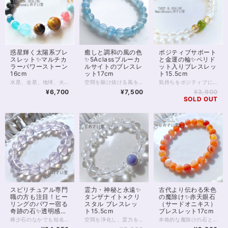
惑星輝く太陽系ブレ
癒しと調和の風の色
ポジティブサポート
スレット✨マルチカ
✨5Aclassブルーカ
と金運の輪✨ペリド
ラーパワーストーン
ルサイトのブレスレ
ット入りブレスレッ
16cm
ット17cm
ト15.5cm
水星、金星、地球、火星、木星 土星、天王星、海王星、冥王星。 9つの「太陽系の惑星」から力をいただくべく、 9つの石を並べたパワーストーンブレスレット。 腕の回りで輝く深淵の宇宙に きっと見る人すべてが目を奪われてしまうでしょう！ 水星→アクアマリン6mm 金星→ゴールデンオーラ6mm 地球→ラリマー7mm 火星→インカローズ8mm 木星→ゴールデンタイガーアイ12mm 土星→タイガーアイ10mm ※環はあなたの想像力で補って！ 天王星→シーブルーカルセドニー10mm 海王星→アマゾナイトシリカ（アイスアマゾナイト）7ｍｍ 冥王星→ネオンブルーアパタイト6mm 8mmのブラックオニキスに、 14kgfのゴールデンスターダストボールを添えて。 あなたのための宇宙を手に入れ、 味方につけてくださいね。 ◆レイキヒーリング浄化、ラッピングの上、送料無料でお届け致します。 ◆特記のあるものを除き、全て天然に産出したパワーストーンを使用致しております。珠によって個別の色合い差、地中にて生じるクラック（ヒビ）、微少なインクルージョン（内包物）等が見られることがございますので、予めご承知置きくださいませ。再販品につきましては、お写真とは別の珠であっても同グレード、同様の色合いでご用意させていただきます。お届け致しますものは全て、当社基準をクリアした商品です。微少な色合いの違い、クラック、インクルージョンによる返品、交換はできかねますが、商品写真にない大きなもの等、気に掛かる場合はまず一度ご連絡ください。お客様撮影によるお写真を拝見させていただき、返送料のみお客様ご負担にて、交換を承ります。 ◆石数・デザイン調整によりサイズオーダーも可能ですので、お気軽にご連絡ください。（オーダーや、サイズ等ご確認事項のある場合は、購入手続き前にご連絡くださいませ。連絡先は、BASE内お問い合わせボタンや、Twitter @siosaido をご利用ください。） ◆使われている金属パーツは、14kgf製ですがアレルギーの可能性がゼロとは断言できません。過去に同素材でアレルギーになったことのある場合など、ストーンにご変更可能ですので、お気軽にご連絡下さいませ。 店舗使用：2462 ヒーラーおすすめ
空間を駆け抜ける風を思わせるブルーは、 透き通った深い癒しの色をしています。 カルサイトは石自体が柔らかく、ビーズ加工される綺麗なものが少ない石です。 今回は、内包物が少なく、透き通った美しい 5Aクラスの珍しいブルーカルサイトをブレスレットにしました。 石のなかでも色が均一ではなく、 半透明のブルーと、透明度の高い水色が層になっているさまは 通り過ぎる風の柔軟性を思わせてくれます。 風の時代をふんわりと過ごしたい、 そんな優しいお色のブレスレット。 ちょっと珍しい石を選びたい方にもおすすめです。 ※当商品は2024年10月、 モンゴル産→アルゼンチン産の石へと 仕様を変更しております ◆レイキヒーリング浄化、石言葉付ラッピングの上、送料無料でお届け致します。※石言葉は、お届けする石に関連する言葉のなかから占い師が選択した1つを、メッセージリボンにしてお届けします。※レイキヒーリング不要の方はご購入時コメント欄でお知らせくださいませ。 ◆特記のあるものを除き、全て天然に産出したパワーストーンを使用致しております。珠によって個別の色合い差、地中にて生じるクラック（ヒビ）、微少なインクルージョン（内包物）等が見られることがございますので、予めご承知置きくださいませ。再販品につきましては、お写真とは別の珠であっても同グレード、同様の色合いでご用意させていただきます。お届け致しますものは全て、当社基準をクリアした商品です。微少な色合いの違い、クラック、インクルージョンによる返品、交換はできかねますが、商品写真にない大きなもの等、気に掛かる場合はまず一度ご連絡ください。お客様撮影によるお写真を拝見させていただき、返送料のみお客様ご負担にて、交換を承ります。 ◆できるだけ現物に近いお色での撮影を心がけておりますが、モニター彩度等によって多少、色の相違が出る場合があります。ご容赦くださいませ。 ◆石数・デザイン調整によりサイズオーダーも可能ですので、お気軽にご連絡ください。（オーダーや、サイズ等ご確認事項のある場合は、購入手続き前にご連絡くださいませ。連絡先は、BASE内お問い合わせボタンや、Twitter @siosaido をご利用ください。） 店舗使用：2426 ヒーラーおすすめ
気持ちをポジティブに向けてくれる組み合わせ。 8月の誕生石、ペリドットと 金運サポートで有名なタイチンルチルクォーツの パワーストーンブレスレットです。 細身のブレスレットですので、2本目の重ねづけ用としても また1本のみの着用でも 非常にエレガントに身に付けていただけます。 ペリドットは太陽の石とも呼ばれます。 エジプトでは、太陽の欠片や 太陽の力を受けるものと考えられていたようです。 エジプトの神は太陽神ですから まさに、神の奇跡を起こす石というわけ。 また、エジプトの頃から 夫婦関係に奇跡を起こす、とも伝えられていました。 現在は、ネガティブなオーラをポジティブなものへと 転換してくれる等とも言われますが、 実はペリドットには陰、すなわち月の神秘性も見いだされており 陰陽バランスの取れた石と言えます。 4Aや5Aクラスはほぼ宝石としての取り扱いとなり、 透明感があれば高額になることが多いペリドット。 今回使用のグレードは3A、光の透過もよく、 サイズ6mmの珠となっております。 微少に黒の内包物がありますが お写真にも写っておりますので事前にご確認くださいませ。 タイチンルチルクォーツは5mm珠と小粒の5Aグレード、 クリスタルは128面カットを施した6mm5Aグレードです。 ◆レイキヒーリング浄化、石言葉付ラッピングの上、送料無料でお届け致します。※石言葉は、お届けする石に関連する言葉のなかから占い師が選択した1つを、メッセージリボンにしてお届けします。※レイキヒーリング不要の方はご購入時コメント欄でお知らせくださいませ。 ◆特記のあるものを除き、全て天然に産出したパワーストーンを使用致しております。珠によって個別の色合い差、地中にて生じるクラック（ヒビ）、微少なインクルージョン（内包物）等が見られることがございますので、予めご承知置きくださいませ。再販品につきましては、お写真とは別の珠であっても同グレード、同様の色合いでご用意させていただきます。お届け致しますものは全て、当社基準をクリアした商品です。微少な色合いの違い、クラック、インクルージョンによる返品、交換はできかねますが、商品写真にない大きなもの等、気に掛かる場合はまず一度ご連絡ください。お客様撮影によるお写真を拝見させていただき、返送料のみお客様ご負担にて、交換を承ります。 ◆できるだけ現物に近いお色での撮影を心がけておりますが、モニター彩度等によって多少、色の相違が出る場合があります。ご容赦くださいませ。 ◆石数・デザイン調整によりサイズオーダーも可能ですので、お気軽にご連絡ください。（オーダーや、サイズ等ご確認事項のある場合は、購入手続き前にご連絡くださいませ。連絡先は、BASE内お問い合わせボタンや、Twitter @siosaido をご利用ください。） 店舗使用：2461
¥6,700
¥7,500
¥3,900
SOLD OUT
スピリチュアル専門
霊力・神秘と永遠✨
古代より伝わる朱色
職の方も注目！ヒー
タンザナイト×クリ
の魔除け✨赤天眼石
リングのパワー宿る
スタル ブレスレッ
（サードオニキス）
奇跡の石✨透明感抜
ト15.5cm
ブレスレット17cm
群4Aclassスコロラ
稀少石のなかでも知名度がほどよく低い スコロライトのブレスレットです。 品質の良い4Aクラスの10mm珠を用い すっきりと、かつ存在感のある1本に仕上げています。 スコロライトは、アメジストから生成される 人の手が加わった石です。 しかし、「スコロライトを作ろう」としても 実際にきれいなスコロライトに「なる」ことは 少ないのだそうです。 処理中に割れる、色が出ない といったことが多いため、 きれいなスコロライトは「奇跡の石」と呼ばれることもあります。 通常のアメジストとは違った ミルキーのかった薄いラベンダー色は、 見る人を何ともいえない、切ない、温かな気持ちにさせてくれます。 アメジストも癒しのパワーが強い石ですが スコロライトならではの色あいの優しさと 希少性が加わることで、 ヒーリングの力はさらに強いものとなるのです。 高品質のスコロライトは ヒーラーさん、占い師さんのお守りアイテムにもおすすめ。 スピリチュアル的に負荷の強いお仕事をされていても しっかりとお守りしてくれることでしょう。 そんな稀少なスコロライトですが 10mmの珠になると出回る数はさらに減ります。 天然石業界全体をみても数の限られる 参考上代40,000円upの高品質クラスです。 ぜひこの機会にお手にとってみてくださいね。 ◆レイキヒーリング浄化、石言葉付ラッピングの上、送料無料でお届け致します。※石言葉は、お届けする石に関連する言葉のなかから占い師が選択した1つを、メッセージリボンにしてお届けします。※レイキヒーリング不要の方はご購入時コメント欄でお知らせくださいませ。 ◆特記のあるものを除き、全て天然に産出したパワーストーンを使用致しております。珠によって個別の色合い差、地中にて生じるクラック（ヒビ）、微少なインクルージョン（内包物）等が見られることがございますので、予めご承知置きくださいませ。スコロライトはクラックの多い天然石です。4Aクラスでも大きなクラックがいくつか見られますので、あらかじめご了承くださいませ。 再販品につきましては、お写真とは別の珠であっても同グレード、同様の色合いでご用意させていただきます。お届け致しますものは全て、当社基準をクリアした商品です。微少な色合いの違い、クラック、インクルージョンによる返品、交換はできかねますが、商品写真にない大きなもの等、気に掛かる場合はまず一度ご連絡ください。お客様撮影によるお写真を拝見させていただき、返送料のみお客様ご負担にて、交換を承ります。 ◆できるだけ現物に近いお色での撮影を心がけておりますが、モニター彩度等によって多少、色の相違が出る場合があります。ご容赦くださいませ。 ◆石数・デザイン調整によりサイズオーダーも可能ですので、お気軽にご連絡ください。石の増減に伴い加算、値引きが発生することがございます。オーダーや、サイズ等ご確認事項のある場合は、購入手続き前にご連絡くださいませ。連絡先は、BASE内お問い合わせボタンや、Twitter @siosaido をご利用ください。 ヒーラーおすすめ 店舗使用：2460
空間を浄化し、霊力を高め 高次元から正確な判断を下す。 ケルトの神秘を今に伝える 青い稀少石、タンザナイト。 【タンザナイト】10mm 1珠 正式名称が「ブルーゾイサイト」。 ティファニー社によって「タンザナイト」と名付けられ 現在に至ります。 非常に高い神秘性、霊性を持ち スピリチュアル的に敏感な人の中には 身に付けることで石酔いを起こすケースもあるようです。 但しアカシックレコードにアクセスするとも言われる タンザナイトの霊性は スピリチュアリストこそ手に入れたいと 望む人が多いでしょう。 また正確な判断を天から降ろす 第6チャクラへのプロモーションが 全ての人にとって魅力的であることは 間違いありません。 青～青灰色の天然石で、宝石質になるほど非常に高価。 ※タンザナイト表面の微小な傷のため 現在、お値下げにて提供中となっております。 お写真上でご確認ください。 【水晶】10mm13珠 ボタンカット14珠 同居するパワーストーンの力をパワーアップし また邪気を浄化すると言われる 無色透明のクリスタル。 ◆レイキヒーリング浄化、石言葉付ラッピングの上、送料無料でお届け致します。※石言葉は、お届けする石に関連する言葉のなかから占い師が選択した1つを、メッセージリボンにしてお届けします。※レイキヒーリング不要の方はご購入時コメント欄でお知らせくださいませ。 ◆特記のあるものを除き、全て天然に産出したパワーストーンを使用致しております。珠によって個別の色合い差、地中にて生じるクラック（ヒビ）、微少なインクルージョン（内包物）等が見られることがございますので、予めご承知置きくださいませ。再販品につきましては、お写真とは別の珠であっても同グレード、同様の色合いでご用意させていただきます。お届け致しますものは全て、当社基準をクリアした商品です。微少な色合いの違い、クラック、インクルージョンによる返品、交換はできかねますが、商品写真にない大きなもの等、気に掛かる場合はまず一度ご連絡ください。お客様撮影によるお写真を拝見させていただき、返送料のみお客様ご負担にて、交換を承ります。 ◆できるだけ現物に近いお色での撮影を心がけておりますが、モニター彩度等によって多少、色の相違が出る場合があります。ご容赦くださいませ。 ◆石数・デザイン調整によりサイズオーダーも可能ですので、お気軽にご連絡ください。（オーダーや、サイズ等ご確認事項のある場合は、購入手続き前にご連絡くださいませ。連絡先は、BASE内お問い合わせボタンや、Twitter @siosaido をご利用ください。） 店舗使用：2458
本格的な魔除けの石と言われる天眼石（赤） 8mm珠のパワーストーンブレスレットです。 パワーストーン1種類のみのシンプルなブレスレットですが 古代から魔除けとして定評のある天眼石です。 他の石と混ぜて使うのも良いですが、 個人的には 赤天眼石のみの一本ブレスレットは ぐっと締まり、シックでおしゃれだと感じます。 魔除け、開運のお守りとしても 強い印象を受けるでしょう。 玉数の調整でサイズオーダーが可能です。コメント、DM等でお気軽にご連絡くださいませ。 ◆レイキヒーリング浄化、石言葉付ラッピングの上、送料無料でお届け致します。※石言葉は、お届けする石に関連する言葉のなかから占い師が選択した1つを、メッセージリボンにしてお届けします。※レイキヒーリング不要の方はご購入時コメント欄でお知らせくださいませ。 ◆特記のあるものを除き、全て天然に産出したパワーストーンを使用致しております。珠によって個別の色合い差、地中にて生じるクラック（ヒビ）、微少なインクルージョン（内包物）等が見られることがございますので、予めご承知置きくださいませ。再販品につきましては、お写真とは別の珠であっても同グレード、同様の色合いでご用意させていただきます。お届け致しますものは全て、当社基準をクリアした商品です。微少な色合いの違い、クラック、インクルージョンによる返品、交換はできかねますが、商品写真にない大きなもの等、気に掛かる場合はまず一度ご連絡ください。お客様撮影によるお写真を拝見させていただき、返送料のみお客様ご負担にて、交換を承ります。 ◆できるだけ現物に近いお色での撮影を心がけておりますが、モニター彩度等によって多少、色の相違が出る場合があります。ご容赦くださいませ。 ◆石数・デザイン調整によりサイズオーダーも可能ですので、お気軽にご連絡ください。（オーダーや、サイズ等ご確認事項のある場合は、購入手続き前にご連絡くださいませ。連絡先は、BASE内お問い合わせボタンや、Twitter @siosaido をご利用ください。） 店舗使用：2456 ヒーラーおすすめ
イトブレスレット