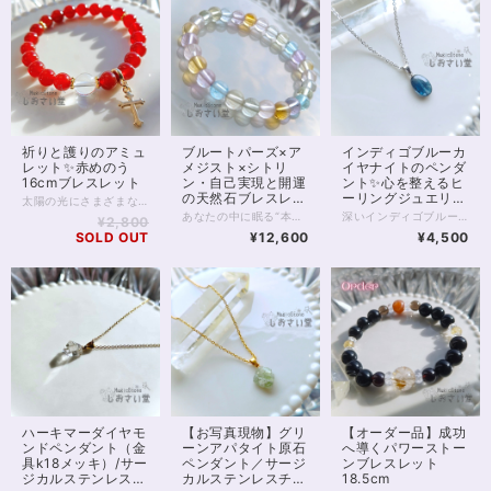
祈りと護りのアミュ
ブルートパーズ×ア
インディゴブルーカ
レット✨赤めのう
メジスト×シトリ
イヤナイトのペンダ
16cmブレスレット
ン・自己実現と開運
ント✨心を整えるヒ
の天然石ブレスレッ
ーリングジュエリ
太陽の光にさまざまな表情を見せる、 赤めのうのお守りブレスレットです。 深みのある赤色は、古くから“守護”や“生命力”を象徴する色として愛され、身につける人の心を力強くサポートすると言われています。 中央には、透明度の高いクリスタル（水晶）を配し、浄化と調和のエネルギーをプラス。 赤めのうの温かいエネルギーをやさしくまとめ、より安定感のあるバランスへ導いてくれます。 邪気をよけるともいわれ、占い師をはじめデリケートな職業の方にもおすすめです。 手元で軽やかに揺れるゴールドのクロスチャームは祈りと浄化の象徴として。 気品のある輝きが、普段使いにも特別な装いにもそっと寄り添います。 太陽のもとでは燃えるような、 室内では落ち着いた赤色に。 強力な邪気よけの2つの顔を楽しんでくださいね。 ※ロンデル部分はゴールドフィルドを使用しています。 チャームは合金です。 ◆レイキヒーリング浄化、石言葉付ラッピングの上、送料無料でお届け致します。※石言葉は、お届けする石に関連する言葉のなかから占い師が選択した1つを、メッセージリボンにしてお届けします。※レイキヒーリング不要の方はご購入時コメント欄でお知らせくださいませ。 ◆特記のあるものを除き、全て天然に産出したパワーストーンを使用致しております。珠によって個別の色合い差、地中にて生じるクラック（ヒビ）、微少なインクルージョン（内包物）等が見られることがございますので、予めご承知置きくださいませ。再販品につきましては、お写真とは別の珠であっても同グレード、同様の色合いでご用意させていただきます。お届け致しますものは全て、当社基準をクリアした商品です。微少な色合いの違い、クラック、インクルージョンによる返品、交換はできかねますが、商品写真にない大きなもの等、気に掛かる場合はまず一度ご連絡ください。お客様撮影によるお写真を拝見させていただき、返送料のみお客様ご負担にて、交換を承ります。 ◆できるだけ現物に近いお色での撮影を心がけておりますが、モニター彩度等によって多少、色の相違が出る場合があります。ご容赦くださいませ。 ◆石数・デザイン調整によりサイズオーダーも可能ですので、お気軽にご連絡ください。（オーダーや、サイズ等ご確認事項のある場合は、購入手続き前にご連絡くださいませ。連絡先は、BASE内お問い合わせボタンや、Twitter @siosaido をご利用ください。） 店舗使用：2514 ヒーラーおすすめ
ト✨16cm
ー・直感を高める／
あなたの中に眠る“本来の輝き”を呼び覚ます、光のブレスレット。 ブルートパーズ・ラベンダーアメジスト・シトリン・プラシオライト・ローズクォーツ・レモンクォーツ――6つの波動がひとつの輪となり、魂の進化をサポートします。 それぞれの石は、自己実現へと導くステージを象徴しています。 ブルートパーズは思考を明晰にし、夢を具現化するための「真実の道」を示し、 ラベンダーアメジストは迷いを祓い、精神を高次の領域へと導きます。 シトリンは豊かさと成功の波を呼び、 プラシオライトは心の調和と現実的な行動力を整え、 ローズクォーツは自己愛と他者への愛を循環させ、 レモンクォーツは光に満ちた未来を信じる勇気を与えてくれます。 6つの石がもたらすエネルギーは、まるであなたの人生に“新しい地図”を描くように働きます。 これまでの経験を糧に、より大きな自己表現や使命へと進むタイミングを感じている方におすすめです。 虹のように輝くこのブレスレットは、「今の自分を超える力」と「新たな可能性の扉」を開く象徴。 手にした瞬間、あなたのエネルギーフィールドに光が差し込み、未来の自分と共鳴しはじめるでしょう。 すべての夢を現実へ―― このブレスレットは、あなたの“自己実現の旅”を優しく見守りながら、運気の流れを明るい方向へと導いてくれます。 ※珠サイズは7mmです ◆レイキヒーリング浄化、石言葉付ラッピングの上、送料無料でお届け致します。※石言葉は、お届けする石に関連する言葉のなかから占い師が選択した1つを、メッセージリボンにしてお届けします。※レイキヒーリング不要の方はご購入時コメント欄でお知らせくださいませ。 ◆特記のあるものを除き、全て天然に産出したパワーストーンを使用致しております。珠によって個別の色合い差、地中にて生じるクラック（ヒビ）、微少なインクルージョン（内包物）等が見られることがございますので、予めご承知置きくださいませ。再販品につきましては、お写真とは別の珠であっても同グレード、同様の色合いでご用意させていただきます。お届け致しますものは全て、当社基準をクリアした商品です。微少な色合いの違い、クラック、インクルージョンによる返品、交換はできかねますが、商品写真にない大きなもの等、気に掛かる場合はまず一度ご連絡ください。お客様撮影によるお写真を拝見させていただき、返送料のみお客様ご負担にて、交換を承ります。 ◆できるだけ現物に近いお色での撮影を心がけておりますが、モニター彩度等によって多少、色の相違が出る場合があります。ご容赦くださいませ。 ◆石数・デザイン調整によりサイズオーダーも可能ですので、お気軽にご連絡ください。（オーダーや、サイズ等ご確認事項のある場合は、購入手続き前にご連絡くださいませ。連絡先は、BASE内お問い合わせボタンや、Twitter @siosaido をご利用ください。） ・ヒーラーおすすめ 店舗使用：2512
深いインディゴブルーの光が静かに胸元で輝く、インディゴブルーカイヤナイトのペンダント。夜明け前の空を閉じ込めたようなこの石は、心の奥にある真実と再びつながるためのサポートをしてくれるといわれています。 カイヤナイトは「心を整え、真の道へ導く石」。 思考や感情の乱れを静め、迷いを手放し、自分らしさを取り戻す助けとなります。 スピリチュアルの世界では“魂の羅針盤”とも呼ばれ、直感を高め、あなたの中に眠る答えを見つける力を与えてくれるでしょう。 また、この石は他者との不要なエネルギーコードを断ち切る力を持つとされ、過去のしがらみや依存から自由になるサポートをしてくれます。 人間関係や感情の整理をしたいとき、前へ進む勇気を与えてくれるお守りのような存在です。 透明感のある深いブルーは、光の角度によってグラデーションのように表情を変えます。 静かな中にも確かな力を感じる、唯一無二の輝きです。 直感やインスピレーションを大切にしたい方、冷静な判断力を取り戻したい方にもおすすめです。 石言葉は「真理」「浄化」「直感」「自己の確立」「霊的成長」。あなたの心に寄り添いながら、静かに道を照らしてくれるようなペンダントです。 石サイズ：縦約13mm、横約9mm マグネットクラスプ仕様。首の後ろで金具を開いてつなげる手間がありません。 金属部分はサージカルステンレスを使用した金属アレルギー対応商品です。 ※完全に金属アレルギーが起こらないわけではありません。サージカルステンレスへのアレルギー反応有無をご確認ください。 ◆レイキヒーリング浄化、石言葉付ラッピングの上、送料無料でお届け致します。※石言葉は、お届けする石に関連する言葉のなかから占い師が選択した1つを、メッセージリボンにしてお届けします。※レイキヒーリング不要の方はご購入時コメント欄でお知らせくださいませ。 ◆特記のあるものを除き、全て天然に産出したパワーストーンを使用致しております。珠によって個別の色合い差、地中にて生じるクラック（ヒビ）、微少なインクルージョン（内包物）等が見られることがございますので、予めご承知置きくださいませ。微少な色合いの違い、クラック、インクルージョンによる返品、交換はできかねますが、商品写真にない大きなもの等、気に掛かる場合はまず一度ご連絡ください。お客様撮影によるお写真を拝見させていただき、返送料のみお客様ご負担にて、交換を承ります。 ◆できるだけ現物に近いお色での撮影を心がけておりますが、モニター彩度等によって多少、色の相違が出る場合があります。ご容赦くださいませ。
¥2,800
サージカルステンレ
SOLD OUT
¥12,600
¥4,500
スチェーン40cm・
マグネットクラスプ
使用
ハーキマーダイヤモ
【お写真現物】グリ
【オーダー品】成功
ンドペンダント（金
ーンアパタイト原石
へ導くパワーストー
具k18メッキ）/サー
ペンダント／サージ
ンブレスレット
ジカルステンレスチ
カルステンレスチェ
18.5cm