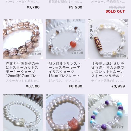
ェーン（k18メッ
ーン使用
ハーキマーダイヤモンドのペンダントです。 ハーキマーダイヤモンドはうつくしい造形の水晶の結晶で、通常の水晶とはまた違った透明感と光の拡散、輝きがたいへん魅力的なアクセサリー。 チェーン金具はサージカルステンレス（水晶部分はステンレス）に18金メッキを施したもので、金属アレルギーがご心配な方も比較的安心して身につけていただくことができます。 ※アレルギーが起こらないとは限りませんので、ご自身の体質にあわせてご利用ください ハーキマーダイヤは自分を高めてくれる石。 精神と肉体、魂の結びつきを強めて、エネルギーを最大化してくれるとも伝えられています。 目標を叶えたい方、自分自身の崇高な生き方を体現したい方に向いています。 またメッキですが本金が使われていることで、金運アップにもおすすめです。 1点モノ。お写真現物のお届けです。 再入荷の際はお写真撮り直しいたしております。 ◆レイキヒーリング浄化、石言葉付ラッピングの上、送料無料でお届け致します。※石言葉は、お届けする石に関連する言葉のなかから占い師が選択した1つを、メッセージリボンにしてお届けします。※レイキヒーリング不要の方はご購入時コメント欄でお知らせくださいませ。 ◆特記のあるものを除き、全て天然に産出したパワーストーンを使用致しております。珠によって個別の色合い差、地中にて生じるクラック（ヒビ）、微少なインクルージョン（内包物）等が見られることがございますので、予めご承知置きくださいませ。再販品につきましては、お写真とは別の珠であっても同グレード、同様の色合いでご用意させていただきます。お届け致しますものは全て、当社基準をクリアした商品です。微少な色合いの違い、クラック、インクルージョンによる返品、交換はできかねますが、商品写真にない大きなもの等、気に掛かる場合はまず一度ご連絡ください。お客様撮影によるお写真を拝見させていただき、返送料のみお客様ご負担にて、交換を承ります。 ◆できるだけ現物に近いお色での撮影を心がけておりますが、モニター彩度等によって多少、色の相違が出る場合があります。ご容赦くださいませ。 ・ヒーラーおすすめ
石部分縦幅約13mmの、自然の姿が美しい、 グリーンアパタイトの原石ペンダントです。 ※チェーン長さ50cm。調整を必要とする方はお気軽に、画面内[…]マークやSNSまでご連絡ください グリーンアパタイトは、癒しとリフレッシュをもたらすといわれる石。 またポジティブ思考をもたらし、潜在能力を引き出して、 前進するための勇気をくれるともいわれています。 落ち着きのあるライムカラーのペンダントが ゆったりと一歩ずつ前へ進むためのパワーをくれるでしょう。 当アクセサリーの金具パーツはゴールド色のサージカルステンレスを使用しております。 金属アレルギー対応素材ではありますが、 アレルギーの方はサージカルステンレスへの適応をご確認ください。 またこのペンダントはマグネットクラスプ仕様です。 首の後ろで、指を使って金具を留める必要がなく、マグネットでくっつけるだけ。 金具を引っかけるのが苦手な方でも簡単に装着できます。 ◆レイキヒーリング浄化、ラッピングの上、送料無料でお届け致します。 ◆特記のあるものを除き、全て天然に産出したパワーストーンを使用致しております。珠によって個別の色合い差、地中にて生じるクラック（ヒビ）、微少なインクルージョン（内包物）等が見られることがございますので、予めご承知置きくださいませ。再販品につきましては、お写真とは別の珠であっても同グレード、同様の色合いでご用意させていただきます。お届け致しますものは全て、当社基準をクリアした商品です。微少な色合いの違い、クラック、インクルージョンによる返品、交換はできかねますが、商品写真にない大きなもの等、気に掛かる場合はまず一度ご連絡ください。お客様撮影によるお写真を拝見させていただき、返送料のみお客様ご負担にて、交換を承ります。 ◆できるだけ現物に近いお色での撮影を心がけておりますが、モニター彩度等によって多少、色の相違が出る場合があります。ご容赦くださいませ。 ◆サイズ等ご確認事項のある場合は、購入手続き前にご連絡くださいませ。連絡先は、BASE内お問い合わせボタンや、Twitter @siosaido をご利用ください。）
オーダーご予約商品となります。 お打合せありがとうございました(_ _*)
キ）40cm付
¥7,780
¥5,500
¥23,000
SOLD OUT
浄化と守護をその手
烈火灯ル✨サンスト
【菩提天珠】迷いを
に✨スターカットス
ーン×スモーキーア
祓う道引きの天珠ブ
モーキークォーツ
イリスクォーツ
レスレット✨ムーン
12mm珠17cmブレ
16cmブレスレット
ストーン×ルチルク
スレット
ォーツ17.5cm
スターカットを施した12mmのスモーキークォーツを、贅沢に並べたブレスレットです。 グレード5A、内包物やヒビのないきれいな珠を揃えています。 ※内周17cm サイズオーダー可能です。お気軽にご連絡ください スモーキークォーツは数ある色水晶のなかでも 魔除け、禍避け、浄化に強いタイプです。 カットが施されていることで、光がきらきらと、美しく拡散されるのが魅力的。 ブレスレットまわりから周囲をしっかりと浄化します✨ プリズム効果で中に虹が見えることもあり、いろいろな角度から楽しんでいただけます。 全体的な開運、魔除け、災い除けに。 男性、女性を問わずおすすめです。 ◆レイキヒーリング浄化、石言葉付ラッピングの上、送料無料でお届け致します。※石言葉は、お届けする石に関連する言葉のなかから占い師が選択した1つを、メッセージリボンにしてお届けします。※レイキヒーリング不要の方はご購入時コメント欄でお知らせくださいませ。 ◆特記のあるものを除き、全て天然に産出したパワーストーンを使用致しております。珠によって個別の色合い差、地中にて生じるクラック（ヒビ）、微少なインクルージョン（内包物）等が見られることがございますので、予めご承知置きくださいませ。再販品につきましては、お写真とは別の珠であっても同グレード、同様の色合いでご用意させていただきます。お届け致しますものは全て、当社基準をクリアした商品です。微少な色合いの違い、クラック、インクルージョンによる返品、交換はできかねますが、商品写真にない大きなもの等、気に掛かる場合はまず一度ご連絡ください。お客様撮影によるお写真を拝見させていただき、返送料のみお客様ご負担にて、交換を承ります。 ◆できるだけ現物に近いお色での撮影を心がけておりますが、モニター彩度等によって多少、色の相違が出る場合があります。ご容赦くださいませ。 ◆石数・デザイン調整によりサイズオーダーも可能ですので、お気軽にご連絡ください。（オーダーや、サイズ等ご確認事項のある場合は、購入手続き前にご連絡くださいませ。連絡先は、BASE内お問い合わせボタンや、Twitter @siosaido をご利用ください。） ◆こちらの商品は拡大オーダーに珠入荷のためのお時間をいただくことがございます。 店舗使用：2511
5Aクラス サンストーン10ミリ珠に、8ミリのアイリススモーキークォーツ、アイリスクォーツを合わせた、魔除けのブレスレット。 サンストーンは「太陽の石」の名を冠するいくつかの石のうちの1つ。 名前のとおり、太陽のごときオレンジ色、 そして中にはきらきらと内包物の輝く アベンチュれっせんすのみられる5Aクラスの石です。 太陽エネルギーをそのまま自分のものにするかのように、 サンストーンは、持ち主様に 活動の意欲、やる気、エネルギーを与えてくれるといわれています。 モチベーションの維持、目標達成、 といったことを目指す方にはぴったりの石です。 また今回サンストーンに合わせるのは、 透明のアイリスクォーツ、ブラウン色のスモーキーアイリスクォーツです。 いずれもひび入り水晶で、ひび（クラック）の具合によって光を拡散し、 角度によって虹色の輝きが見えるのが特徴です。 水晶は、同居する石たちのパワーを強める働き。 スモーキークォーツは、禍を遠ざける働き。 またアイリス（虹）が入ることによって、場を浄化する働きも強められています。 邪気を祓い、進路を開拓する、お守りのブレスレットです。 ◆レイキヒーリング浄化、石言葉付ラッピングの上、送料無料でお届け致します。※石言葉は、お届けする石に関連する言葉のなかから占い師が選択した1つを、メッセージリボンにしてお届けします。※レイキヒーリング不要の方はご購入時コメント欄でお知らせくださいませ。 ◆特記のあるものを除き、全て天然に産出したパワーストーンを使用致しております。珠によって個別の色合い差、地中にて生じるクラック（ヒビ）、微少なインクルージョン（内包物）等が見られることがございますので、予めご承知置きくださいませ。再販品につきましては、お写真とは別の珠であっても同グレード、同様の色合いでご用意させていただきます。お届け致しますものは全て、当社基準をクリアした商品です。微少な色合いの違い、クラック、インクルージョンによる返品、交換はできかねますが、商品写真にない大きなもの等、気に掛かる場合はまず一度ご連絡ください。お客様撮影によるお写真を拝見させていただき、返送料のみお客様ご負担にて、交換を承ります。 ◆できるだけ現物に近いお色での撮影を心がけておりますが、モニター彩度等によって多少、色の相違が出る場合があります。ご容赦くださいませ。 ◆石数・デザイン調整によりサイズオーダーも可能ですので、お気軽にご連絡ください。（オーダーや、サイズ等ご確認事項のある場合は、購入手続き前にご連絡くださいませ。連絡先は、BASE内お問い合わせボタンや、Twitter @siosaido をご利用ください。） ◆こちらの商品は拡大オーダーに珠入荷のためのお時間をいただくことがございます。 店舗使用：2510
チベット天珠の1つ、瑪瑙の「菩提天珠」を用いたパワーストーンブレスレットです。 ※約17.5cmのお作りですが、サイズオーダーが可能です ご希望の方はお気軽にご連絡くださいませ 菩提天珠は、菩提樹の描かれた天珠です。 クローバーのようにも見える菩提樹の形がとってもかわいらしい！ でも、菩提樹は「悟りの樹木」 菩提天珠は単に幸運を招くのではなく、 持ち主様の迷いを取り去り、 正しい道へと導いてくれるといわれています。 また菩提天珠の面白いのは、 身に付けると「人に愛される」と伝えられている、というところ。 導きを得て、正しい道を進むごとに 人からは愛されるようになれるのかもしれませんね。 こちらのブレスレットには、菩提天珠とあわせて ブルームーンストーン、ルチルクォーツ、水晶を組み込んでいます。 ブルームーンストーンは、光の加減によって 青いシラーが見え、 心を穏やかに包み込んでくれます。 ルチルクォーツは願望成就の石。 細やかな金の輝きで、邪気の浄化、引き寄せの効果があるともいわれます。 ◆レイキヒーリング浄化、石言葉付ラッピングの上、送料無料でお届け致します。※石言葉は、お届けする石に関連する言葉のなかから占い師が選択した1つを、メッセージリボンにしてお届けします。※レイキヒーリング不要の方はご購入時コメント欄でお知らせくださいませ。 ◆特記のあるものを除き、全て天然に産出したパワーストーンを使用致しております。珠によって個別の色合い差、地中にて生じるクラック（ヒビ）、微少なインクルージョン（内包物）等が見られることがございますので、予めご承知置きくださいませ。再販品につきましては、お写真とは別の珠であっても同グレード、同様の色合いでご用意させていただきます。お届け致しますものは全て、当社基準をクリアした商品です。微少な色合いの違い、クラック、インクルージョンによる返品、交換はできかねますが、商品写真にない大きなもの等、気に掛かる場合はまず一度ご連絡ください。お客様撮影によるお写真を拝見させていただき、返送料のみお客様ご負担にて、交換を承ります。 ◆できるだけ現物に近いお色での撮影を心がけておりますが、モニター彩度等によって多少、色の相違が出る場合があります。ご容赦くださいませ。 ◆石数・デザイン調整によりサイズオーダーも可能ですので、お気軽にご連絡ください。（オーダーや、サイズ等ご確認事項のある場合は、購入手続き前にご連絡くださいませ。連絡先は、BASE内お問い合わせボタンや、Twitter @siosaido をご利用ください。） 店舗使用：2505
¥6,500
¥6,080
¥3,999