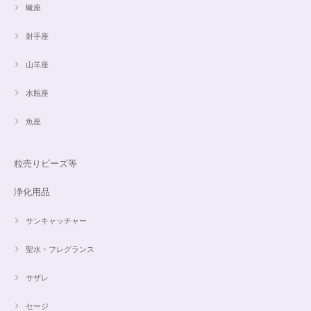
蠍座
射手座
山羊座
水瓶座
魚座
粒売りビーズ等
浄化用品
サンキャッチャー
聖水・フレグランス
サザレ
セージ