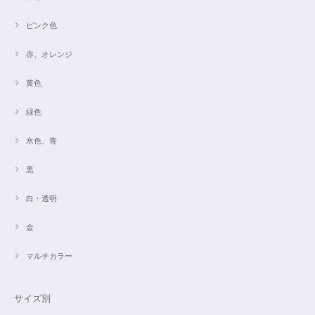
ピンク色
赤、オレンジ
黄色
緑色
水色、青
黒
白・透明
金
マルチカラー
サイズ別