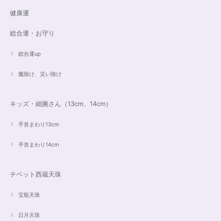
健康運
総合運・お守り
総合運up
魔除け、災い除け
キッズ・細腕さん（13cm、14cm）
手首まわり13cm
手首まわり14cm
チベット西蔵天珠
宝瓶天珠
日月天珠