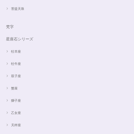
菩提天珠
梵字
星座石シリーズ
牡羊座
牡牛座
双子座
蟹座
獅子座
乙女座
天秤座