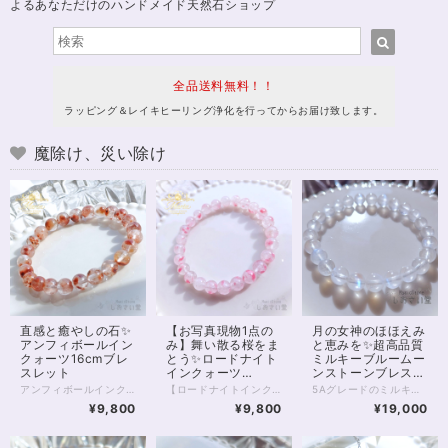
よるあなただけのハンドメイド天然石ショップ
全品送料無料！！
ラッピング＆レイキヒーリング浄化を行ってからお届け致します。
魔除け、災い除け
直感と癒やしの石✨
【お写真現物1点の
月の女神のほほえみ
アンフィボールイン
み】舞い散る桜をま
と恵みを✨超高品質
クォーツ16cmブレ
とう✨ロードナイト
ミルキーブルームー
スレット
インクォーツ
ンストーンブレスレ
16.5cmブレスレッ
ット16.5cm
アンフィボールインクォーツ ブレスレット 内側にそっと灯るような、赤い景色。 ひと粒ひと粒に浮かぶインクルージョンが、まるで“内なる想い”を映し出すような一本です。 アンフィボールインクォーツは、 自分の奥にある感情や本音にやさしく気づかせ、 「本当はどうしたいのか」を静かに整えていく石。 外側の出来事に振り回されるのではなく、 自分の中心に戻ること。 そこから選び直すこと。 そんな“流れの再調整”をしたいときに、 そっと寄り添ってくれます。 今回のブレスレットは、 透明感のある水晶の中に、赤〜オレンジの内包物がやわらかく広がる美しい個体を厳選。 派手さではなく、 じんわりと心に残るような存在感。 日常の中でふと目に入るたびに、 「整える」という感覚を思い出させてくれるでしょう。 ⸻ 【サイズ】 珠サイズ：約7.5〜8mm 内周：約16cm 【価格】 9,800円（税込） ※1点もの／再入荷未定 ⸻ こんな方におすすめ ・気持ちを整理したい ・自分の本音を大切にしたい ・流れを整えて前に進みたい ・感情に振り回されやすいと感じる ⸻ 石は願いを叶えるためのものではなく、 あなた自身を整えるための“道具”。 このブレスレットが、 あなたの心と流れをやさしく整えるきっかけとなりますように。 — Maria Tuning Stone — ◆レイキヒーリング浄化、石言葉付ラッピングの上、送料無料でお届け致します。※石言葉は、お届けする石に関連する言葉のなかから占い師が選択した1つを、メッセージリボンにしてお届けします。※レイキヒーリング不要の方はご購入時コメント欄でお知らせくださいませ。 ◆特記のあるものを除き、全て天然に産出したパワーストーンを使用致しております。珠によって個別の色合い差、地中にて生じるクラック（ヒビ）、インクルージョン（内包物）による凹み等が見られることがございますので、予めご承知置きくださいませ。お届け致しますものは全て、当社基準をクリアした商品です。微少な色合いの違い、クラック、インクルージョンによる返品、交換はできかねますが、商品写真にない大きなもの等、気に掛かる場合はまず一度ご連絡ください。お客様撮影によるお写真を拝見させていただき、返送料のみお客様ご負担にて、返品を承ります。 ◆できるだけ現物に近いお色での撮影を心がけておりますが、モニター彩度、直射日光の有無によって多少、色の相違が出る場合があります。ご容赦くださいませ。 ◆石数・デザイン調整によりサイズオーダーも可能ですので、お気軽にご連絡ください。（オーダーや、サイズ等ご確認事項のある場合は、購入手続き前にご連絡くださいませ。連絡先は、BASE内お問い合わせボタンや、Twitter @siosaido をご利用ください。） ◆こちらの商品は拡大オーダーに珠入荷のためのお時間をいただくことがございます。 店舗使用：2602 ヒーラーおすすめ
【ロードナイトインクォーツ｜桜舞う癒しのブレスレット】 まるで桜の花びらが水晶の中に舞い込んだかのような、 やさしく儚い美しさを持つ「ロードナイトインクォーツ」。 透明感のある水晶に、 ピンクのインクルージョンがふんわりと広がり、 春の光を閉じ込めたような一品です。 ひと粒ひと粒に異なる表情があり、 自然が生み出した唯一無二の景色を楽しめます。 本品は7.5～8mm玉を使用した、 3Aグレードの美麗高品質ブレスレット。 肌なじみもよく、日常使いにもおすすめです。 ◇ スピリチュアルメッセージ ◇ ロードナイトは「愛と再生」のエネルギーを持つ石。 インクォーツになることで、その力はより繊細に、やさしく広がります。 ・傷ついた心をそっと癒す ・感情を整え、自己肯定感を高める ・人とのつながりをあたたかく結び直す 無理に前に進もうとしなくてもいい。 この石は、あなたのペースで整うことを優しく後押ししてくれます。 ◇ こんな方へ ◇ ・心を穏やかに整えたい方 ・優しい愛のエネルギーに包まれたい方 ・新しい季節に向けて気持ちをリセットしたい方 春の訪れを感じるような、やわらかなエネルギー。 あなたの日常に、静かに寄り添うお守りとしてお迎えください✨ ※一点限定入荷 ※同じ模様は二つと存在しません 気になったタイミングが、 あなたにとってのベストな出会いかもしれません。 ◆レイキヒーリング浄化、石言葉付ラッピングの上、送料無料でお届け致します。※石言葉は、お届けする石に関連する言葉のなかから占い師が選択した1つを、メッセージリボンにしてお届けします。※レイキヒーリング不要の方はご購入時コメント欄でお知らせくださいませ。 ◆特記のあるものを除き、全て天然に産出したパワーストーンを使用致しております。珠によって個別の色合い差、地中にて生じるクラック（ヒビ）、微少なインクルージョン（内包物）等が見られることがございますので、予めご承知置きくださいませ。再販品につきましては、お写真とは別の珠であっても同グレード、同様の色合いでご用意させていただきます。お届け致しますものは全て、当社基準をクリアした商品です。微少な色合いの違い、クラック、インクルージョンによる返品、交換はできかねますが、商品写真にない大きなもの等、気に掛かる場合はまず一度ご連絡ください。お客様撮影によるお写真を拝見させていただき、返送料のみお客様ご負担にて、交換を承ります。 ◆できるだけ現物に近いお色での撮影を心がけておりますが、モニター彩度等によって多少、色の相違が出る場合があります。ご容赦くださいませ。 ◆石数・デザイン調整によりサイズオーダーも可能ですので、お気軽にご連絡ください。（オーダーや、サイズ等ご確認事項のある場合は、購入手続き前にご連絡くださいませ。連絡先は、BASE内お問い合わせボタンや、Twitter @siosaido をご利用ください。） ◆こちらの商品は拡大オーダーに珠入荷のためのお時間をいただくことがございます。 店舗使用：2601 ヒーラーおすすめ
5Aグレードのミルキーブルームーンストーン（ペリステライト） クラックがほとんどみられない綺麗な躯体、 優しさを感じさせるミルキーな色あいが魅力的な1本です。 あえて他の石と組み合わせることなく 1種類のみでまとめた、非常に美しいブレスレット。 すべて7.5～8mmの珠となります。 どの珠にもうつくしいブルーシラーが大きく浮かび、 光の当たり具合、昼か夜かによっても、さまざまな表情を見せてくれるでしょう。 今回、個体価格差により少しお値下げでお出ししております。 特別な輝きをぜひ身に付けてみてください。 ◆レイキヒーリング浄化、石言葉付ラッピングの上、送料無料でお届け致します。※石言葉は、お届けする石に関連する言葉のなかから占い師が選択した1つを、メッセージリボンにしてお届けします。※レイキヒーリング不要の方はご購入時コメント欄でお知らせくださいませ。 ◆特記のあるものを除き、全て天然に産出したパワーストーンを使用致しております。珠によって個別の色合い差、地中にて生じるクラック（ヒビ）、微少なインクルージョン（内包物）等が見られることがございますので、予めご承知置きくださいませ。再販品につきましては、お写真とは別の珠であっても同グレード、同様の色合いでご用意させていただきます。お届け致しますものは全て、当社基準をクリアした商品です。微少な色合いの違い、クラック、インクルージョンによる返品、交換はできかねますが、商品写真にない大きなもの等、気に掛かる場合はまず一度ご連絡ください。お客様撮影によるお写真を拝見させていただき、返送料のみお客様ご負担にて、交換を承ります。 ◆できるだけ現物に近いお色での撮影を心がけておりますが、モニター彩度等によって多少、色の相違が出る場合があります。ご容赦くださいませ。 ◆デザイン調整によりサイズオーダーも可能ですので、お気軽にご連絡ください。（デザイン変更なしのサイズオーダーは金額up必須。また類似した色あい・サイズのムーンストーンをお探しするため、お待たせすることがございます）（オーダーや、サイズ等ご確認事項のある場合は、購入手続き前にご連絡くださいませ。連絡先は、BASE内お問い合わせボタンや、Twitter @siosaido をご利用ください。） 店舗使用：2440 6月誕生石・ヒーラーおすすめ
ト
¥9,800
¥9,800
¥19,000