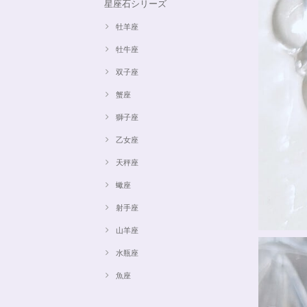
星座石シリーズ
牡羊座
牡牛座
双子座
蟹座
獅子座
乙女座
天秤座
蠍座
射手座
山羊座
水瓶座
魚座