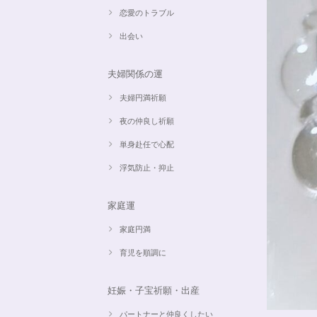
恋愛のトラブル
出会い
夫婦関係の運
夫婦円満祈願
夜の仲良し祈願
単身赴任で心配
浮気防止・抑止
家庭運
家庭円満
育児を順調に
妊娠・子宝祈願・出産
パートナーと仲良くしたい