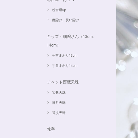
総合運up
魔除け、災い除け
キッズ・細腕さん（13cm、
14cm）
手首まわり13cm
手首まわり14cm
チベット西蔵天珠
宝瓶天珠
日月天珠
菩提天珠
梵字