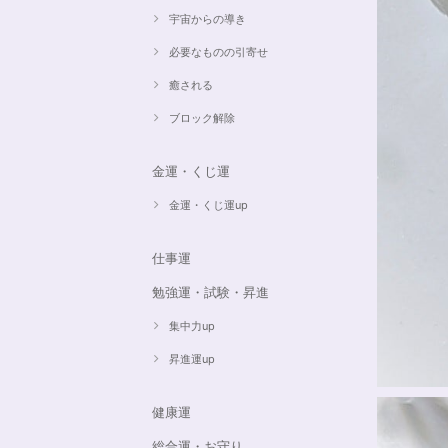
宇宙からの導き
必要なものの引寄せ
癒される
ブロック解除
金運・くじ運
金運・くじ運up
仕事運
勉強運・試験・昇進
集中力up
昇進運up
健康運
総合運・お守り