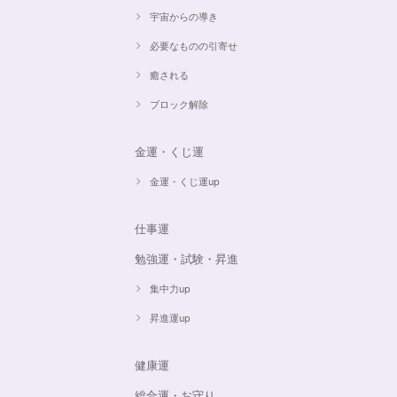
宇宙からの導き
必要なものの引寄せ
癒される
ブロック解除
金運・くじ運
金運・くじ運up
仕事運
勉強運・試験・昇進
集中力up
昇進運up
健康運
総合運・お守り