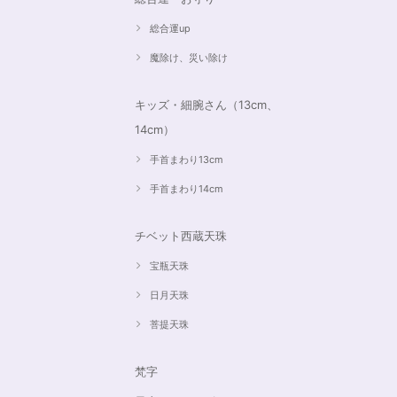
総合運up
魔除け、災い除け
キッズ・細腕さん（13cm、
14cm）
手首まわり13cm
手首まわり14cm
チベット西蔵天珠
宝瓶天珠
日月天珠
菩提天珠
梵字