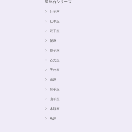
星座石シリーズ
牡羊座
牡牛座
双子座
蟹座
獅子座
乙女座
天秤座
蠍座
射手座
山羊座
水瓶座
魚座