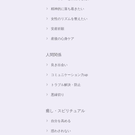
精神的に落ち着きたい
女性のリズムを整えたい
安産祈願
産後の心身ケア
人間関係
良き出会い
コミュニケーション力up
トラブル解決・防止
悪縁切り
癒し・スピリチュアル
自分を高める
惑わされない