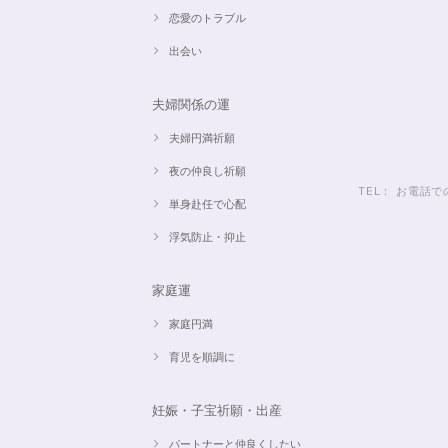
恋愛のトラブル
出会い
夫婦関係の運
夫婦円満祈願
夜の仲良し祈願
TEL： お電
単身赴任で心配
浮気防止・抑止
家庭運
家庭円満
育児を順調に
妊娠・子宝祈願・出産
パートナーと仲良くしたい