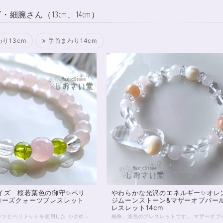
・細腕さん（13cm、14cm）
り13cm
手首まわり14cm
イズ 桜若葉色の御守✨ペリ
やわらかな光沢のエネルギー✨オレ
ローズクォーツブレスレット
ジムーンストーン&マザーオブパー
レスレット14cm
ローズクォーツとペリドットを使用した 小さめサイズのお守りブレスレットです。 手首まわりのおサイズは個人差がありますが 内周13cmは、小学校低学年のお子様から 身に付けられることが多いでしょう。 一方、大人の方でも腕まわりが細ければ 13cm前後の方はいらっしゃいます。 おサイズの調整を承りますので、お気軽にお声がけくださいませ。 8月誕生石のペリドットは、太陽のカケラとも考えられてきた石で そのオーラは明るく、持ち主を元気づけ、 勇気づけてくれる石と言われています。 優しさベースのローズクォーツと合わせて 少し若葉のみられる、 盛りの桜のような雰囲気をお楽しみください。 ◆レイキヒーリング浄化、石言葉付ラッピングの上、送料無料でお届け致します。※石言葉は、お届けする石に関連する言葉のなかから占い師が選択した1つを、メッセージリボンにしてお届けします。※レイキヒーリング不要の方はご購入時コメント欄でお知らせくださいませ。 ◆特記のあるものを除き、全て天然に産出したパワーストーンを使用致しております。珠によって個別の色合い差、地中にて生じるクラック（ヒビ）、微少なインクルージョン（内包物）等が見られることがございますので、予めご承知置きくださいませ。再販品につきましては、お写真とは別の珠であっても同グレード、同様の色合いでご用意させていただきます。お届け致しますものは全て、当社基準をクリアした商品です。微少な色合いの違い、クラック、インクルージョンによる返品、交換はできかねますが、商品写真にない大きなもの等、気に掛かる場合はまず一度ご連絡ください。お客様撮影によるお写真を拝見させていただき、返送料のみお客様ご負担にて、交換を承ります。 ◆できるだけ現物に近いお色での撮影を心がけておりますが、モニター彩度等によって多少、色の相違が出る場合があります。ご容赦くださいませ。 ◆石数・デザイン調整によりサイズオーダーも可能ですので、お気軽にご連絡ください。（オーダーや、サイズ等ご確認事項のある場合は、購入手続き前にご連絡くださいませ。連絡先は、BASE内お問い合わせボタンや、Twitter @siosaido をご利用ください。） 店舗使用：2457