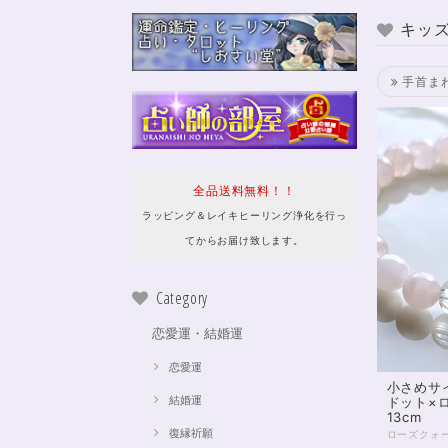
キッズ
手首まわ
全品送料無料！！
ラッピング＆レイキヒーリング浄化を行っ
てからお届け致します。
Category
恋愛運・結婚運
恋愛運
小さめサ
結婚運
ドット×
13cm
復縁祈願