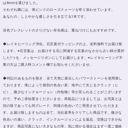
は8mmを選びました。
それぞれ隣には、薄ピンクのローズクォーツを寄り添わせています。
あなたの、しとやかな優しさを引き立てる1本です。
淡色ブレスレットのさりげない存在感は、重ねづけにもおすすめです。
◆レイキヒーリング浄化、石言葉付ラッピングの上、送料無料でお届け致
します。※石言葉は、お届けする石に関連する言葉のなかから占い師が選択
した1つを、メッセージリボンにしてお届けします。※レイキヒーリング不
要の方はご購入時コメント欄でお知らせくださいませ。
◆特記のあるものを除き、全て天然に産出したパワーストーンを使用致し
ております。珠によって個別の色合い差、地中にて生じるクラック（ヒ
ビ）、微少なインクルージョン（内包物）等が見られることがございます
ので、予めご承知置きくださいませ。再販品につきましては、お写真とは
別の珠であっても同グレード、同様の色合いでご用意させていただきま
す。お届け致しますものは全て、当社基準をクリアした商品です。微少な
色合いの違い、クラック、インクルージョンによる返品、交換はできかね
ますが、商品写真にない大きなもの等、気に掛かる場合はまず一度ご連絡