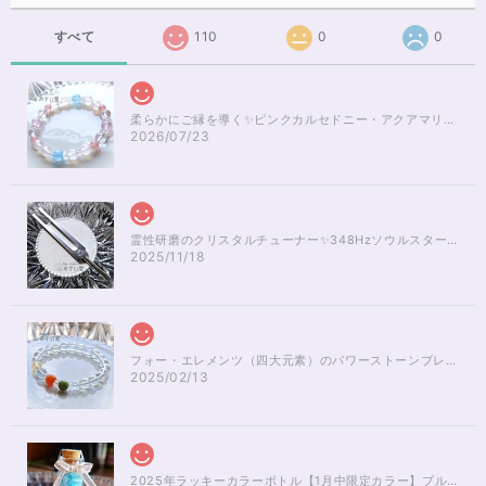
すべて
110
0
0
柔らかにご縁を導く✨ピンクカルセドニー・アクアマリンブレスレット16cm
2026/07/23
霊性研磨のクリスタルチューナー✨348Hzソウルスターチャクラのヒーリング
2025/11/18
フォー・エレメンツ（四大元素）のパワーストーンブレスレット✨レインボーオーラ16cm
2025/02/13
2025年ラッキーカラーボトル【1月中限定カラー】ブルーアパタイト×ルチルクォーツさざれ石