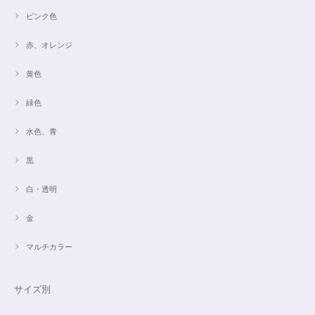
ピンク色
赤、オレンジ
黄色
緑色
水色、青
黒
白・透明
金
マルチカラー
サイズ別