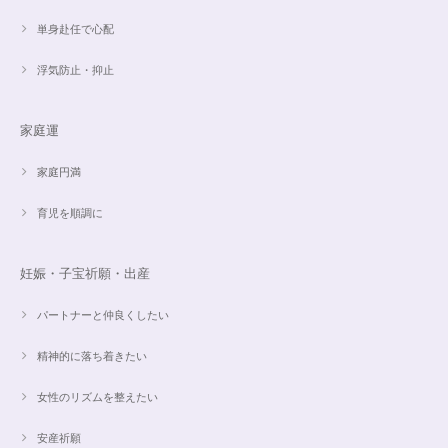
単身赴任で心配
浮気防止・抑止
魅惑のスピリチュアルストーン｜2本目にもおすすめ！チャロアイトのブレスレット✨16.5cm
2024/09/07
家庭運
家庭円満
オーダー✨18cmブレスレット2点セット(⋆ᵕᴗᵕ⋆).+*
2024/06/20
育児を順調に
こんばんは。 商品受け取りました。 サイズ調整していただき、画像で見る
妊娠・子宝祈願・出産
より本物の方がより素敵で、大変満足してしています。 毎日パワーストー
ンに癒されそうです。 ご丁寧な対応に感謝しております。
パートナーと仲良くしたい
精神的に落ち着きたい
【ご売約済】カイヤナイト×ラリマー✨16.5cmブレスレット
2024/05/13
女性のリズムを整えたい
昨日、無事受け取りました。早速身につけています。 カイヤナイトがキラ
安産祈願