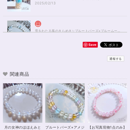
2025/02/13
雪をわたる風のきらめき✨ブルートパーズ×ブルームーンストーンブレスレット17cm
2025/01/04
Save
無事届きました！ 開けた瞬間、想像以上に可愛くて綺麗で、 とてもテンシ
ョンが上がりました！ ラッピングも可愛く、梱包もすごく丁寧で袋を開け
通報する
るのが 勿体無いくらいでした！ おまけで付いてきたさざれも可愛くて綺麗
で とても良かったです。 購入前に伺った質問や要望に対する対応も、 もの
すごく丁寧で親切でした！ お忙しい中、対応して下さって 本当にありがと
関連商品
うございました！ また機会があったら利用したいと思います。 この度は本
当にありがとうございました！
※16.5cmオーダー 努力を成功に導く✨ガーネット入りブレスレット15cm
2024/12/18
可愛いお品をありがとうございます。陽に当たるとキラキラして、とても可
月の女神のほほえみと
ブルートパーズ×アメジ
【お写真現物1点のみ】
愛いです！とくにシトリンの色味がとても気に入りました。まだ、気になる