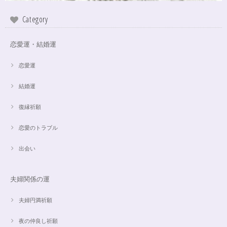
インスピレーションの湧泉✨アクアオーラブレスレット15.5cm
Category
2024/10/22
恋愛運・結婚運
この度は、ご縁に感謝致します。 やはり、この色のアクアオーラに出会え
て、 嬉しいです。 ダークアクアオーラも幻想的ですが、この爽やかな 水色
も、ずっーと見ていられますね。 素敵なブレスレットを、有難うございま
恋愛運
した。
結婚運
復縁祈願
【限定数1】アパタイトのサザレ100g/精神安定/パワーストーンブレスレット浄化
2024/10/22
恋愛のトラブル
思ったより小粒でしたがとても綺麗なアパタイトでした ありがとうござい
出会い
ました⭐︎ アパタイトは大丈夫だったのですが、箱が潰れておまけで付いてい
たフローライトのさざれが粉々でした アパタイトを固定していたテープも
取れていたので、相当揺らされたか投げられたりしたのかも…
夫婦関係の運
夫婦円満祈願
【限定数1】レモンクォーツのサザレ100g/空間浄化/パワーストーンブレスレット浄化
2024/09/07
夜の仲良し祈願