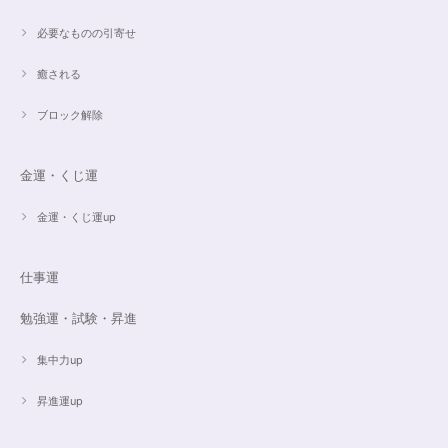
希望通りに作って頂けました❣️ とても綺麗でうれしいです☺️ 対応も丁寧
で、梱包も綺麗にして頂きありがとうございました😊 次に購入する時もこ
必要なものの引寄せ
ちらでお願いしたいと思います☺️
癒される
ブロック解除
ご売約済✨ピンクフローライト限定バイカラー✨16.5cmブレスレット
2023/09/09
金運・くじ運
とても丁寧にご対応いただきありがとうございました。ストーンもすごくキ
ラキラして綺麗でした。大切に着けたいと思います(*^^*)
金運・くじ運up
仕事運
16cmオーダーご売約済【うつし世はゆめ 夜の夢こそまこと】5Aclassカイヤナイト15cmブレスレット
2023/07/29
勉強運・試験・昇進
昨日無事届きました！ 江戸川乱歩と明智小五郎にまさにイメージピッタリ
集中力up
の、なんとも不思議な雰囲気のするブレスです。 サイズ直しで入れていた
だいたアメジストが、2つの色味のためにまた素敵で…すみません、語彙力
ないのでうまく表現できません。 ただ、想像通りおしゃれで素敵でした！
昇進運up
大事にします。いつもありがとうございます。