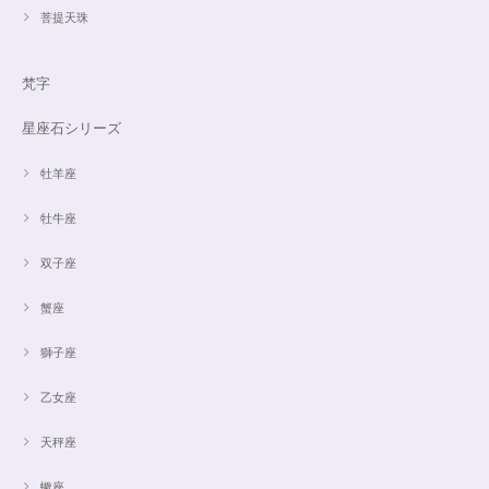
菩提天珠
梵字
星座石シリーズ
牡羊座
牡牛座
双子座
蟹座
獅子座
乙女座
天秤座
蠍座