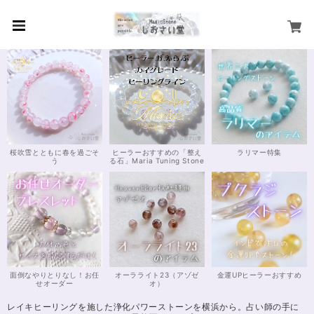
桜吹雪とともに春を過ごそ
ヒーラーおすすめの「整え
ラリマー特集
う
る石」Maria Tuning Stone
面倒なやりとりなし！お任
オーラライト23（アゾゼ
金運UPヒーラーおすすめ
せオーダー
オ）
レイキヒーリングを施した浄化パワーストーンを横浜から。占い師の手に