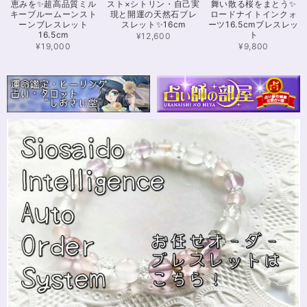
恵みを✨超高品質ミル
スト×シトリン・自己実
舞い散る桜をまとう✨
ブレスレットがたくさんあったので、また購入させていただきたいと思いま
キーブルームーンスト
現と開運の天然石ブレ
ロードナイトインクォ
す。また親切で迅速、丁寧な対応をしてくださりありがとうございました。
ーンブレスレット
スレット✨16cm
ーツ16.5cmブレスレッ
16.5cm
ト
¥12,600
¥19,000
¥9,800
【限定数1】カイヤナイトのサザレ100g/空間浄化/パワーストーンブレスレット浄化
2024/11/25
さざれながら、カイヤナイトのブルーバンドやジラソールアイが見える石も
ありました きれいな石をありがとうございます⭐︎
シンデレラのパワーストーンブレスレット「夢は希むもの」✨ブルーカルセドニー16cm
ステンレス→水晶変更
2024/10/24
本日無事に、到着しました！ ワクワクしながら開封しました(*^^*) とって
もキレイな色合いで、手に取るとほんのり温かく感じ元気になる気がしま
す！リボンのメッセージも大事にします(*^^*)まさかのお名前が(芸名なの
でしょうかね？^^)同じでびっくり♡嬉しいです♡ 次回は、オーダーをお願
いしてみたいなと思いました！