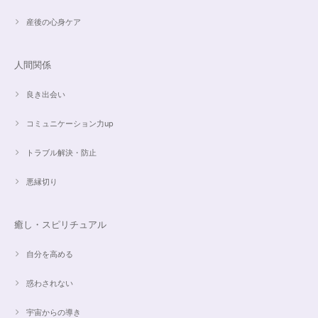
キラ綺麗で、ラリマーとのコントラストが素敵です。アメジストの淡い紫と
ラリマーの水色、好きな組み合わせです。 サイズ調整して頂け、ちょうど
産後の心身ケア
よい大きさです。 いつもありがとうございます。
人間関係
愛と癒しの5Aラリマーブレスレット【限定ムーンストーン】✨17cm
2024/05/06
良き出会い
コミュニケーション力up
トラブル解決・防止
こころを磨くアクアオーラのポイントペンダント☆さらなる高みへつながる鍵を…
2024/05/02
悪縁切り
すぐに手元に届きました。写真の通りで、とてもキレイで気にいっていま
す。ありがとうございました。
癒し・スピリチュアル
自分を高める
オーダー✨マルチカラー15cmブレスレット
惑わされない
2024/03/27
宇宙からの導き