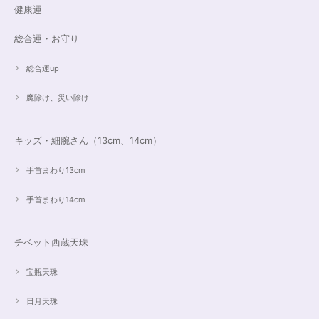
健康運
遠隔レイキヒーリング（人）
総合運・お守り
2023/07/16
総合運up
魔除け、災い除け
キッズ・細腕さん（13cm、14cm）
手首まわり13cm
手首まわり14cm
チベット西蔵天珠
宝瓶天珠
日月天珠