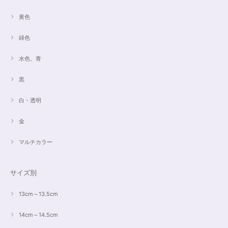
黄色
緑色
水色、青
黒
白・透明
金
マルチカラー
サイズ別
13cm～13.5cm
14cm～14.5cm