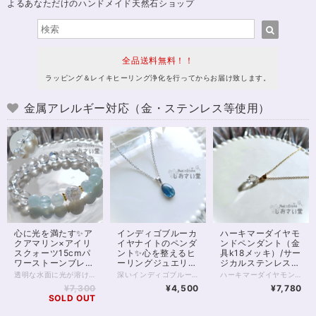
よるあなただけのハンドメイド天然石ショップ
全品送料無料！！
ラッピング＆レイキヒーリング浄化を行ってからお届け致します。
金属アレルギー対応（金・ステンレス等使用）
心に光を満たす✨ア
インディゴブルーカ
ハーキマーダイヤモ
クアマリン×アイリ
イヤナイトのペンダ
ンドペンダント（金
スクォーツ15cmパ
ント✨心を整えるヒ
具k18メッキ）/サー
ワーストーンブレス
ーリングジュエリ
ジカルステンレスチ
レット
ー・直感を高める／
ェーン（k18メッ
透明な水面に光が溶け込むような、澄んだエネルギーをまとうパワーストーンブレスレット。 4Aクラスのアクアマリンは内包物が少なく、アイシーな水色は冬らしい冷たさ、夏には涼しげな輝きをまといます。 心を静かに整え、コミュニケーションに調和をもたらす「癒しの石」として知られるアクアマリン。 穏やかな海の波のように、不安や緊張をやわらげ、あなた本来の魅力を自然に引き出してくれるでしょう。 中央には、虹色の光がきらめくアイリスクォーツと、オーラ加工が施されたクラッククォーツを組み合わせました。 アイリスクォーツは、光に反射して細かな虹が浮かびあがり、 持ち主の願いを明るい未来へと導く“幸運のサイン”を象徴する石です。 浄化と引き寄せのエネルギーを同時に持つため、新しいスタートや気持ちを切り替えたいときにも最適。 全体を包みこむ水晶の透明感が、心や空間の不要なエネルギーをすっきりとリセットし、清らかな流れを保ってくれます。 瑞々しさと透明感に満ちたこのブレスレットは、日常にさりげなく寄り添いながら、まるで光のヴェールをまとったような守りの力となるでしょう。 癒し・浄化・幸運のサポートを求める方や、気持ちを整えて前向きに歩きたい方にぴったりの一本です。 ※金属部分はゴールドフィルドを使用しています。 ◆レイキヒーリング浄化、石言葉付ラッピングの上、送料無料でお届け致します。※石言葉は、お届けする石に関連する言葉のなかから占い師が選択した1つを、メッセージリボンにしてお届けします。※レイキヒーリング不要の方はご購入時コメント欄でお知らせくださいませ。 ◆特記のあるものを除き、全て天然に産出したパワーストーンを使用致しております。珠によって個別の色合い差、地中にて生じるクラック（ヒビ）、微少なインクルージョン（内包物）等が見られることがございますので、予めご承知置きくださいませ。再販品につきましては、お写真とは別の珠であっても同グレード、同様の色合いでご用意させていただきます。お届け致しますものは全て、当社基準をクリアした商品です。微少な色合いの違い、クラック、インクルージョンによる返品、交換はできかねますが、商品写真にない大きなもの等、気に掛かる場合はまず一度ご連絡ください。お客様撮影によるお写真を拝見させていただき、返送料のみお客様ご負担にて、交換を承ります。 ◆できるだけ現物に近いお色での撮影を心がけておりますが、モニター彩度等によって多少、色の相違が出る場合があります。ご容赦くださいませ。 ◆石数・デザイン調整によりサイズオーダーも可能ですので、お気軽にご連絡ください。（オーダーや、サイズ等ご確認事項のある場合は、購入手続き前にご連絡くださいませ。連絡先は、BASE内お問い合わせボタンや、Twitter @siosaido をご利用ください。） 店舗使用：2513
深いインディゴブルーの光が静かに胸元で輝く、インディゴブルーカイヤナイトのペンダント。夜明け前の空を閉じ込めたようなこの石は、心の奥にある真実と再びつながるためのサポートをしてくれるといわれています。 カイヤナイトは「心を整え、真の道へ導く石」。 思考や感情の乱れを静め、迷いを手放し、自分らしさを取り戻す助けとなります。 スピリチュアルの世界では“魂の羅針盤”とも呼ばれ、直感を高め、あなたの中に眠る答えを見つける力を与えてくれるでしょう。 また、この石は他者との不要なエネルギーコードを断ち切る力を持つとされ、過去のしがらみや依存から自由になるサポートをしてくれます。 人間関係や感情の整理をしたいとき、前へ進む勇気を与えてくれるお守りのような存在です。 透明感のある深いブルーは、光の角度によってグラデーションのように表情を変えます。 静かな中にも確かな力を感じる、唯一無二の輝きです。 直感やインスピレーションを大切にしたい方、冷静な判断力を取り戻したい方にもおすすめです。 石言葉は「真理」「浄化」「直感」「自己の確立」「霊的成長」。あなたの心に寄り添いながら、静かに道を照らしてくれるようなペンダントです。 石サイズ：縦約13mm、横約9mm マグネットクラスプ仕様。首の後ろで金具を開いてつなげる手間がありません。 金属部分はサージカルステンレスを使用した金属アレルギー対応商品です。 ※完全に金属アレルギーが起こらないわけではありません。サージカルステンレスへのアレルギー反応有無をご確認ください。 ◆レイキヒーリング浄化、石言葉付ラッピングの上、送料無料でお届け致します。※石言葉は、お届けする石に関連する言葉のなかから占い師が選択した1つを、メッセージリボンにしてお届けします。※レイキヒーリング不要の方はご購入時コメント欄でお知らせくださいませ。 ◆特記のあるものを除き、全て天然に産出したパワーストーンを使用致しております。珠によって個別の色合い差、地中にて生じるクラック（ヒビ）、微少なインクルージョン（内包物）等が見られることがございますので、予めご承知置きくださいませ。微少な色合いの違い、クラック、インクルージョンによる返品、交換はできかねますが、商品写真にない大きなもの等、気に掛かる場合はまず一度ご連絡ください。お客様撮影によるお写真を拝見させていただき、返送料のみお客様ご負担にて、交換を承ります。 ◆できるだけ現物に近いお色での撮影を心がけておりますが、モニター彩度等によって多少、色の相違が出る場合があります。ご容赦くださいませ。
ハーキマーダイヤモンドのペンダントです。 ハーキマーダイヤモンドはうつくしい造形の水晶の結晶で、通常の水晶とはまた違った透明感と光の拡散、輝きがたいへん魅力的なアクセサリー。 チェーン金具はサージカルステンレス（水晶部分はステンレス）に18金メッキを施したもので、金属アレルギーがご心配な方も比較的安心して身につけていただくことができます。 ※アレルギーが起こらないとは限りませんので、ご自身の体質にあわせてご利用ください ハーキマーダイヤは自分を高めてくれる石。 精神と肉体、魂の結びつきを強めて、エネルギーを最大化してくれるとも伝えられています。 目標を叶えたい方、自分自身の崇高な生き方を体現したい方に向いています。 またメッキですが本金が使われていることで、金運アップにもおすすめです。 1点モノ。お写真現物のお届けです。 再入荷の際はお写真撮り直しいたしております。 ◆レイキヒーリング浄化、石言葉付ラッピングの上、送料無料でお届け致します。※石言葉は、お届けする石に関連する言葉のなかから占い師が選択した1つを、メッセージリボンにしてお届けします。※レイキヒーリング不要の方はご購入時コメント欄でお知らせくださいませ。 ◆特記のあるものを除き、全て天然に産出したパワーストーンを使用致しております。珠によって個別の色合い差、地中にて生じるクラック（ヒビ）、微少なインクルージョン（内包物）等が見られることがございますので、予めご承知置きくださいませ。再販品につきましては、お写真とは別の珠であっても同グレード、同様の色合いでご用意させていただきます。お届け致しますものは全て、当社基準をクリアした商品です。微少な色合いの違い、クラック、インクルージョンによる返品、交換はできかねますが、商品写真にない大きなもの等、気に掛かる場合はまず一度ご連絡ください。お客様撮影によるお写真を拝見させていただき、返送料のみお客様ご負担にて、交換を承ります。 ◆できるだけ現物に近いお色での撮影を心がけておりますが、モニター彩度等によって多少、色の相違が出る場合があります。ご容赦くださいませ。 ・ヒーラーおすすめ
サージカルステンレ
キ）40cm付
¥7,300
¥4,500
¥7,780
スチェーン40cm・
SOLD OUT
マグネットクラスプ
使用