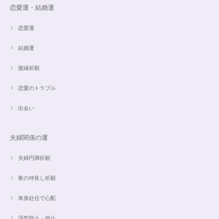
恋愛運・結婚運
恋愛運
結婚運
復縁祈願
恋愛のトラブル
出会い
夫婦関係の運
夫婦円満祈願
夜の仲良し祈願
単身赴任で心配
浮気防止・抑止