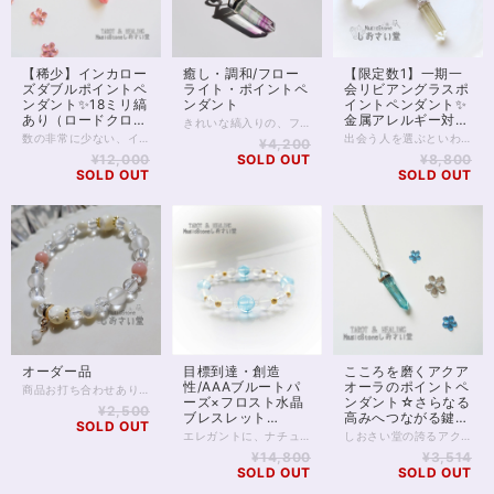
【稀少】インカロー
癒し・調和/フロー
【限定数1】一期一
ズダブルポイントペ
ライト・ポイントペ
会リビアングラスポ
ンダント✨18ミリ縞
ンダント
イントペンダント✨
あり（ロードクロサ
金属アレルギー対応
きれいな縞入りの、フローライトのポイント型ペンダントです。 【フローライト】凡そ30ミリ（長さ） 癒しと調和の石として知られるフローライトです。 フローライトは持ち主様のオーラを調整し、ストレスを緩和してくれると伝えられています。 フローライトらしい薄グリーンの地色に、紫の斜線がくっきりと入った美品です。（お写真現物のお届けとなります） チェーン長さ 50cm※短縮可能。お気軽にご連絡ください。BASEアプリ、Twitter＠siosaido 本体部分 長さ 約30mm 本体金属部分 素材シルバー（ロジウムメッキ加工） チェーン、カニカン サージカルステンレス （サージカルステンレスは医療用ステンレスのため、アレルギー反応がきわめて起こりにくいことで知られていますが、全ての人に金属アレルギーが起こらないわけではありません） ◆レイキヒーリング浄化、石言葉付ラッピングの上、送料無料でお届け致します。※石言葉は、お届けする石に関連する言葉のなかから占い師が選択した1つを、メッセージリボンにしてお届けします。※レイキヒーリング不要の方はご購入時コメント欄でお知らせくださいませ。 ◆特記のあるものを除き、全て天然に産出したパワーストーンを使用致しております。珠によって個別の色合い差、地中にて生じるクラック（ヒビ）、微少なインクルージョン（内包物）等が見られることがございますので、予めご承知置きくださいませ。再販品につきましては、お写真とは別の珠であっても同グレード、同様の色合いでご用意させていただきます。お届け致しますものは全て、当社基準をクリアした商品です。微少な色合いの違い、クラック、インクルージョンによる返品、交換はできかねますが、商品写真にない大きなもの等、気に掛かる場合はまず一度ご連絡ください。お客様撮影によるお写真を拝見させていただき、返送料のみお客様ご負担にて、交換を承ります。 ◆できるだけ現物に近いお色での撮影を心がけておりますが、モニター彩度等によって多少、色の相違が出る場合があります。ご容赦くださいませ。 ◆石数・デザイン調整によりサイズオーダーも可能ですので、お気軽にご連絡ください。（オーダーや、サイズ等ご確認事項のある場合は、購入手続き前にご連絡くださいませ。連絡先は、BASE内お問い合わせボタンや、Twitter @siosaido をご利用ください。） ◆使われている金属パーツは、本体部分シルバー925ロジウムメッキ加工、チェーン部分サージカルステンレスいずれも金属アレルギーに対応しておりますが、完全にアレルギーが起こらないという保証ではございません。
イト）
50cmサージカルス
数の非常に少ない、インカローズ（ロードクロサイト）のダブルポイントペンダントです。 【インカローズ】タテ18ミリ1石 インカローズは、恋愛運や愛情運を満たし、持ち主様をより美しく、女性らしく輝かせてくれる石であると伝えられています。 また、パワフルな癒しの力を内包しています。 インカローズによる癒やしは、ただホワホワと心を安定させてくれるだけではなく、次の戦いに向かう強さをくれるような、そんなオーラを持っているものです。 ですから、ただ恋愛運でも、自分に自信を持ちたい、確固たる自分を確立したい場合、恋愛に振り回される自分から卒業したい場合、その上で良き出会いに恵まれたい場合や、今のパートナーとの関係を改善したい場合などにおすすめと言えます。 ところでインカローズのダブルポイントペンダントは、販売されているところをほとんど見かけない稀少品です。 産出量が少ないことに加えて、ほとんどがタンブルやビーズに加工されているものと想像します。 今回は品質も良いものが見つかり出品となりました。 おサイズは18ミリと小ぶりですが、存在感のあるペンダントです。 ◆レイキヒーリング浄化、石言葉付ラッピングの上、送料無料でお届け致します。※石言葉は、お届けする石に関連する言葉のなかから占い師が選択した1つを、メッセージリボンにしてお届けします。※レイキヒーリング不要の方はご購入時コメント欄でお知らせくださいませ。 ◆特記のあるものを除き、全て天然に産出したパワーストーンを使用致しております。珠によって個別の色合い差、地中にて生じるクラック（ヒビ）、微少なインクルージョン（内包物）等が見られることがございますので、予めご承知置きくださいませ。再販品につきましては、お写真とは別の珠であっても同グレード、同様の色合いでご用意させていただきます。お届け致しますものは全て、当社基準をクリアした商品です。微少な色合いの違い、クラック、インクルージョンによる返品、交換はできかねますが、商品写真にない大きなもの等、気に掛かる場合はまず一度ご連絡ください。お客様撮影によるお写真を拝見させていただき、返送料のみお客様ご負担にて、交換を承ります。 ◆できるだけ現物に近いお色での撮影を心がけておりますが、モニター彩度等によって多少、色の相違が出る場合があります。ご容赦くださいませ。 ◆石数・デザイン調整によりサイズオーダーも可能ですので、お気軽にご連絡ください。（オーダーや、サイズ等ご確認事項のある場合は、購入手続き前にご連絡くださいませ。連絡先は、BASE内お問い合わせボタンや、Twitter @siosaido をご利用ください。） ◆使われている金属パーツは、本体部分シルバー925ロジウムメッキ加工、チェーン部分サージカルステンレスいずれも金属アレルギーに対応しておりますが、完全にアレルギーが起こらないという保証ではございません。
出会う人を選ぶといわれるリビアングラスのポイントペンダント。 透明度が高く、細かい気泡の入った4Aクラスのリビアングラスを使用しています。 石言葉は「再生と復活」そして「カルマの浄化」。 一般の方のお守りにはもちろん、スピリチュアリスト、占い師の精神鍛錬にもおすすめです。 普段は胸にお守りとして…… 知りたいことのあるときは、ペンデュラムとしてもお使いいただける1本です。 リビアングラスはツタンカーメンの胸飾りに使われたガラス質の石で、隕石が地球に落ちたとき、その熱と圧によって偶然に生成されたことがわかっています。 リビアングラスのなかでも透明度が高いものは珍重される傾向です。 気泡の入り方や色味には個性があるほか、リビアングラスには、それを「必要とする人しか出会えない」という言い伝えが残されています。 このペンダントに出会ったあなたも、もしかしたらリビアングラスを必要とするタイミングにいるのかもしれませんね。 引き寄せや不思議体験の報告も多いリビアングラス。 そのなかでも珍しいポイントペンダントをぜひ手に取ってみてください。 ◆レイキヒーリング浄化、石言葉付ラッピングの上、送料無料でお届け致します。※石言葉は、お届けする石に関連する言葉のなかから占い師が選択した1つを、メッセージリボンにしてお届けします。※レイキヒーリング不要の方はご購入時コメント欄でお知らせくださいませ。 ◆使われている金属パーツは、本体部分シルバー925ロジウムメッキ加工、チェーン部分サージカルステンレスいずれも金属アレルギーに対応しておりますが、完全にアレルギーが起こらないという保証ではございません。 ◆特記のあるものを除き、全て天然に産出したパワーストーンを使用致しております。珠によって個別の色合い差、地中にて生じるクラック（ヒビ）、微少なインクルージョン（内包物）等が見られることがございますので、予めご承知置きくださいませ。再販品につきましては、お写真とは別の珠であっても同グレード、同様の色合いでご用意させていただきます。お届け致しますものは全て、当社基準をクリアした商品です。微少な色合いの違い、クラック、インクルージョンによる返品、交換はできかねますが、商品写真にない大きなもの等、気に掛かる場合はまず一度ご連絡ください。お客様撮影によるお写真を拝見させていただき、返送料のみお客様ご負担にて、交換を承ります。 ◆できるだけ現物に近いお色での撮影を心がけておりますが、モニター彩度等によって多少、色の相違が出る場合があります。ご容赦くださいませ。 ◆チェーン長さオーダーも可能ですので、お気軽にご連絡ください。（オーダーや、サイズ等ご確認事項のある場合は、購入手続き前にご連絡くださいませ。連絡先は、BASE内お問い合わせボタンや、Twitter @siosaido をご利用ください。） ・ヒーラーおすすめ
¥4,200
テンレスチェーン
¥12,000
SOLD OUT
¥8,800
SOLD OUT
SOLD OUT
オーダー品
目標到達・創造
こころを磨くアクア
性/AAAブルートパ
オーラのポイントペ
商品お打ち合わせありがとうございました(｡ᵕᴗᵕ｡) ※この商品はオーダー商品です ご予約のお客様のみご購入可能です
ーズ×フロスト水晶
ンダント☆さらなる
¥2,500
ブレスレット
高みへつながる鍵
SOLD OUT
15.5cm
を…
エレガントに、ナチュラルに。 仕事もプライベートも 「クオリティを出す」人のための パワーストーンブレスレット。 【ブルートパーズ】10mm4石AAAグレード ハイグレードのブルートパーズ。 お色味で言えばスカイブルートパーズ、 10mmの大粒タイプです。 ブルートパーズは友情から信頼性、 開運、仕事運、恋愛運に至るまで 様々な運気に好転を与えると 言われています。 とりわけ自己愛を高めて 目標達成に導くことを助けてくれるでしょう。 【クリスタル】 ・フロスト水晶：8mm8石 ・カット水晶丸玉：8mm4石 ・カット水晶ボタン型：4mm8石 フロスト水晶は、水晶の表面を荒削りにして フロスト加工を施したもの。 カット水晶は、水晶にカットを施したもので いずれにしても水晶の特徴を しっかりと持ち合わせています。 水晶は身の回りの様々なものを浄化し、 オーラをきれいにしてくれると言われています。 【14kgfスターダストボール】4mm8玉 スターダスト状に加工した金ビーズ。 通常の金メッキではなく14kgf（本14金を使用し、金の層がメッキよりもはるかに厚い）を使用していますので金属アレルギーの心配もほとんどありません。 金色ビーズのアイテムを身に付けたいけれども、金属アレルギーが心配……という方にもおすすめです。 ◆レイキヒーリング浄化、ラッピングの上、送料無料でお届け致します。 ◆石数・デザイン調整によりサイズオーダーも可能です、お気軽にご連絡ください。（オーダーや、サイズ等ご確認事項のある場合は、購入手続き前にご連絡くださいませ。連絡先は、BASE内お問い合わせボタンや、Twitter @siosaido をご利用ください。）
しおさい堂の誇るアクアオーラの中でも一押しのアイテム、アクアオーラのポイントペンダントの登場です♥️ ※2020年10月販売品より、金属アレルギー対応・サージカルステンレス製チェーンとなりました！ アクアオーラは持ち主の精神を磨きあげ、第六感を研ぎ澄ませると言われる、鋭さを纏った天然石です。 しかしその鋭さと同時に、持つ者を深く深く癒してゆく、海溝の深淵のような癒しの力も内包している不思議な石。 その名前と色からもわかるように、アクアオーラは「水」の気と深くリンクしています。 そして、様々な天然石を取り扱う「しおさい堂」もまた、「水」と「海」に深いご縁を得るヒーリングプレイスであるだけに、数ある天然石の中でもアクアオーラとは相性が非常によく、出荷前のレイキヒーリングでは、元々高いと言われるアクアオーラの霊的クオリティをぐんぐん底上げして、お届けして参ります。 チェーン長さ 50cm※短縮可能。お気軽にご連絡ください。BASEアプリ、Twitter＠siosaido 本体部分 長さ 約35mm 本体金属部分 素材シルバー（ロジウムメッキ加工） チェーン、カニカン サージカルステンレス （サージカルステンレスは医療用ステンレスのため、アレルギー反応がきわめて起こりにくいことで知られていますが、全ての人に金属アレルギーが起こらないわけではありません）
¥14,800
¥3,514
SOLD OUT
SOLD OUT