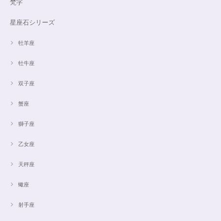
梵字
星座石シリーズ
牡羊座
牡牛座
双子座
蟹座
獅子座
乙女座
天秤座
蠍座
射手座