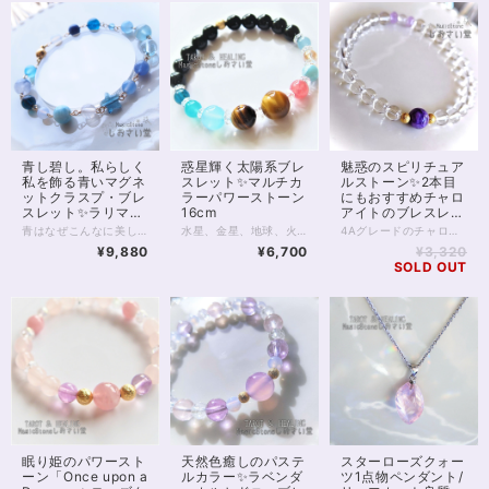
青し碧し。私らしく
惑星輝く太陽系ブレ
魅惑のスピリチュア
私を飾る青いマグネ
スレット✨マルチカ
ルストーン✨2本目
ットクラスプ・ブレ
ラーパワーストーン
にもおすすめチャロ
スレット✨ラリマー
16cm
アイトのブレスレッ
他17cm
ト16.5cm
青はなぜこんなに美しいのでしょう？ 青はなぜこんなに、さまざまなのでしょう。 どの青も捨てがたい……そんなあなたに、 天然石の「青」を集めたマグネットクラスプブレスレットがおすすめです。 1枚目のお写真を参考に、端から青い石をご紹介しましょう。 マグネットクウラスプから左に、 ・シーブルーカルセドニー ・デュモルチェライトインクォーツ ・サファイアブルーアンバー ・ブルーレースアゲート ・ラリマー ・スターローズクォーツ ※これだけ薄ピンク！ ・星型ロンドンブルートパーズ ・ブルーカルセドニー青色 ・タンザナイト ・ブルートパーズ ・ブルーカルサイト ・アクアマリン水色 ・アクアマリン青色 ・ブルーアパタイト ・ラピスラズリ ・ブルーカルセドニー水色 お色味の違う石も含め16種類の石がパレードのように並びます。 青い石がお好きな方なら、時間を忘れて眺め暮らしてしまう…… あっそれはまずいまずい。 これだけの石がそろっていれば もちろんさまざまな良運を引き寄せます。 とりわけ青の色は、自律、自立、そして心の安定といった部分で オールマイティーに支えてくれるでしょう。 そして、こちらのブレスレットは マグネットクラスプを使用しています。 カニカンなどで留めるブレスレットに比べ、一瞬で装着できて便利！ なかなかブレスレットが留まらない、というお悩みはもう不要です。 また金属を使ったブレスレットは、 ゴムのブレスレットが何となくビジネスシーンやオシャレに合わない、とお悩みの方にもおすすめです。 ◆レイキヒーリング浄化、石言葉付ラッピングの上、送料無料でお届け致します。※石言葉は、お届けする石に関連する言葉のなかから占い師が選択した1つを、メッセージリボンにしてお届けします。※レイキヒーリング不要の方はご購入時コメント欄でお知らせくださいませ。 ◆特記のあるものを除き、全て天然に産出したパワーストーンを使用致しております。珠によって個別の色合い差、地中にて生じるクラック（ヒビ）、微少なインクルージョン（内包物）等が見られることがございますので、予めご承知置きくださいませ。再販品につきましては、お写真とは別の珠であっても同グレード、同様の色合いでご用意させていただきます。お届け致しますものは全て、当社基準をクリアした商品です。微少な色合いの違い、クラック、インクルージョンによる返品、交換はできかねますが、商品写真にない大きなもの等、気に掛かる場合はまず一度ご連絡ください。お客様撮影によるお写真を拝見させていただき、返送料のみお客様ご負担にて、交換を承ります。 ◆できるだけ現物に近いお色での撮影を心がけておりますが、モニター彩度等によって多少、色の相違が出る場合があります。ご容赦くださいませ。 ◆石数・デザイン調整によりサイズオーダーも可能ですので、お気軽にご連絡ください。（オーダーや、サイズ等ご確認事項のある場合は、購入手続き前にご連絡くださいませ。連絡先は、BASE内お問い合わせボタンや、Twitter @siosaido をご利用ください。） ◆使われている金属パーツは、マグネットクラスプ部分サージカルステンレス金メッキ、他14kgf（ゴールドフィルド）いずれも金属アレルギーに対応しておりますが、完全にアレルギーが起こらないという保証ではございません。 店舗使用：2507
水星、金星、地球、火星、木星 土星、天王星、海王星、冥王星。 9つの「太陽系の惑星」から力をいただくべく、 9つの石を並べたパワーストーンブレスレット。 腕の回りで輝く深淵の宇宙に きっと見る人すべてが目を奪われてしまうでしょう！ 水星→アクアマリン6mm 金星→ゴールデンオーラ6mm 地球→ラリマー7mm 火星→インカローズ8mm 木星→ゴールデンタイガーアイ12mm 土星→タイガーアイ10mm ※環はあなたの想像力で補って！ 天王星→シーブルーカルセドニー10mm 海王星→アマゾナイトシリカ（アイスアマゾナイト）7ｍｍ 冥王星→ネオンブルーアパタイト6mm 8mmのブラックオニキスに、 14kgfのゴールデンスターダストボールを添えて。 あなたのための宇宙を手に入れ、 味方につけてくださいね。 ◆レイキヒーリング浄化、ラッピングの上、送料無料でお届け致します。 ◆特記のあるものを除き、全て天然に産出したパワーストーンを使用致しております。珠によって個別の色合い差、地中にて生じるクラック（ヒビ）、微少なインクルージョン（内包物）等が見られることがございますので、予めご承知置きくださいませ。再販品につきましては、お写真とは別の珠であっても同グレード、同様の色合いでご用意させていただきます。お届け致しますものは全て、当社基準をクリアした商品です。微少な色合いの違い、クラック、インクルージョンによる返品、交換はできかねますが、商品写真にない大きなもの等、気に掛かる場合はまず一度ご連絡ください。お客様撮影によるお写真を拝見させていただき、返送料のみお客様ご負担にて、交換を承ります。 ◆石数・デザイン調整によりサイズオーダーも可能ですので、お気軽にご連絡ください。（オーダーや、サイズ等ご確認事項のある場合は、購入手続き前にご連絡くださいませ。連絡先は、BASE内お問い合わせボタンや、Twitter @siosaido をご利用ください。） ◆使われている金属パーツは、14kgf製ですがアレルギーの可能性がゼロとは断言できません。過去に同素材でアレルギーになったことのある場合など、ストーンにご変更可能ですので、お気軽にご連絡下さいませ。 店舗使用：2462 ヒーラーおすすめ
4Aグレードのチャロアイトをひと粒、中央に据えた、シンプルでうつくしいブレスレットです。 チャロアイトは世界三大ヒーリングストーンに数えられる癒しの石でありながら、人を魅了する魅惑の石ともいわれてきました。 不思議な透明感をもつマーブル模様の紫色は、精神世界の高みへと持つ人をいざなってくれます。 癒しの力の強さから、ヒーラーやスピリチュアリストにも人気の石です。 チャロアイト両脇は14kgf、金属アレルギー対応ゴールドフィルド。 基本的に金属アレルギーが起こりにくいといわれていますが、すぐにアレルギーが起こってしまうなど敏感な方は避けたほうが良いかもしれません。 水晶、タイチンルチルクォーツへの変更が可能です。お気軽にメッセージをお送りください。 対面にブルームーンストーンを1石、ラベンダーアメジストを2石配置しています。 ほか、6mmクリスタルの細身なつくりで2本目の重ねづけブレスレットとしてもおすすめです。 全体とおして癒し力、守護力が高く、悪意、邪念をよせつけない造りです。 ◆レイキヒーリング浄化、石言葉付ラッピングの上、送料無料でお届け致します。※石言葉は、お届けする石に関連する言葉のなかから占い師が選択した1つを、メッセージリボンにしてお届けします。※レイキヒーリング不要の方はご購入時コメント欄でお知らせくださいませ。 ◆特記のあるものを除き、全て天然に産出したパワーストーンを使用致しております。珠によって個別の色合い差、地中にて生じるクラック（ヒビ）、微少なインクルージョン（内包物）等が見られることがございますので、予めご承知置きくださいませ。再販品につきましては、お写真とは別の珠であっても同グレード、同様の色合いでご用意させていただきます。お届け致しますものは全て、当社基準をクリアした商品です。微少な色合いの違い、クラック、インクルージョンによる返品、交換はできかねますが、商品写真にない大きなもの等、気に掛かる場合はまず一度ご連絡ください。お客様撮影によるお写真を拝見させていただき、返送料のみお客様ご負担にて、交換を承ります。 ◆できるだけ現物に近いお色での撮影を心がけておりますが、モニター彩度等によって多少、色の相違が出る場合があります。ご容赦くださいませ。 ◆石数・デザイン調整によりサイズオーダーも可能ですので、お気軽にご連絡ください。（オーダーや、サイズ等ご確認事項のある場合は、購入手続き前にご連絡くださいませ。連絡先は、BASE内お問い合わせボタンや、Twitter @siosaido をご利用ください。） 店舗使用：2411 ヒーラーおすすめ
¥9,880
¥6,700
¥3,320
SOLD OUT
眠り姫のパワースト
天然色癒しのパステ
スターローズクォー
ーン「Once upon a
ルカラー✨ラベンダ
ツ1点物ペンダント/