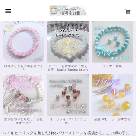
桜吹雪とともに春を過ごそ
ヒーラーおすすめの「整え
ラリマー特集
う
る石」Maria Tuning Stone
面倒なやりとりなし！お任
オーラライト23（アゾゼ
金運UPヒーラーおすすめ
せオーダー
オ）
レイキヒーリングを施した浄化パワーストーンを横浜から。占い師の手に