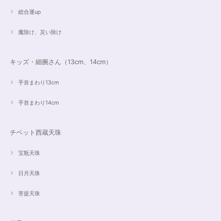
総合運up
魔除け、災い除け
キッズ・細腕さん（13cm、14cm）
手首まわり13cm
手首まわり14cm
チベット西蔵天珠
宝瓶天珠
日月天珠
菩提天珠