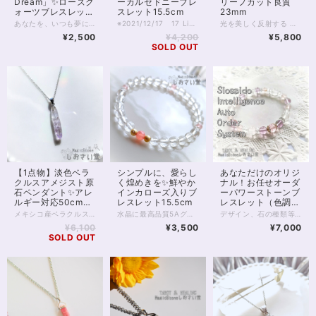
Dream」✨ローズク
ーカルセドニーブレ
リーフカット良質
ォーツブレスレット
スレット15.5cm
23mm
16cm
あなたを、いつも夢に見て…… その瞳さえとても懐かしい。 眠り姫が映画の中で歌った 「Once upon a Dream（いつか夢で）」は 人と人との不思議なご縁を あらわしているかのような曲です。 運命の人、なんて言い方がありますが 私たちはその相手と、 もしかしたら生まれる前から縁を持ち、 現実に逢った時、 「初めてではない感覚」に 陥るのかもしれませんね。 「Once upon a Dream」 そんな人との出会いや、ご縁の導きを願った、 恋愛運パワーストーンブレスレットです。 ディープローズクォーツAAA 10mm、8mm 14kgf ゴールドボール ピンクフローライトAAAAA 7mm ローズクォーツAAAAA 8mm クラッククォーツオーラAAAAA 6mm ※天然石はそれぞれに風合いがありますが、 特にピンクフローライトはピンクの色に濃淡がありますので 比較的、個体差が大きい石と言えます。 こちらの商品は再販となっており、お届けの石は お写真とは違う個体ですが パープルピンクのお色味はほとんど変わりません。 ◆レイキヒーリング浄化、石言葉付ラッピングの上、送料無料でお届け致します。※石言葉は、お届けする石に関連する言葉のなかから占い師が選択した1つを、メッセージリボンにしてお届けします。※レイキヒーリング不要の方はご購入時コメント欄でお知らせくださいませ。 ◆特記のあるものを除き、全て天然に産出したパワーストーンを使用致しております。珠によって個別の色合い差、地中にて生じるクラック（ヒビ）、微少なインクルージョン（内包物）等が見られることがございますので、予めご承知置きくださいませ。再販品につきましては、お写真とは別の珠であっても同グレード、同様の色合いでご用意させていただきます。お届け致しますものは全て、当社基準をクリアした商品です。微少な色合いの違い、クラック、インクルージョンによる返品、交換はできかねますが、商品写真にない大きなもの等、気に掛かる場合はまず一度ご連絡ください。お客様撮影によるお写真を拝見させていただき、返送料のみお客様ご負担にて、交換を承ります。 ◆できるだけ現物に近いお色での撮影を心がけておりますが、モニター彩度等によって多少、色の相違が出る場合があります。ご容赦くださいませ。 ◆石数・デザイン調整によりサイズオーダーも可能ですので、お気軽にご連絡ください。（オーダーや、サイズ等ご確認事項のある場合は、購入手続き前にご連絡くださいませ。連絡先は、BASE内お問い合わせボタンや、Twitter @siosaido をご利用ください。） ◆使われている金属パーツは、14kgp（本金を使用したゴールドフィルド）で金属アレルギーに対応しておりますが、完全にアレルギーが起こらないという保証ではございません。 店舗使用：2451
※2021/12/17 17 Liveにてご紹介の品※ 天然色ラベンダーカルセドニーをメインに、 ラベンダーアメジスト、ブルーレースアゲート、 スターローズクォーツを合わせた パステルカラーの癒やし系ブレスレットです。 中央にはカルセドニーの中でも、珍しい 天然色の紫色、ラベンダーカルセドニーを置きました。 すうっと心を落ち着かせてくれるような 優しいオーラのある石です。 ラベンダーアメジスト、スターローズクォーツは 恋愛のお守りとも言われますが どこか心を平穏に保ってくれるようなところがあり、 癒やし系オーラのブルーレースと協力して 持ち主様のお気持ちをすっと落ち着けてくれるでしょう。 金属珠は金属アレルギーの起こりにくい14kgf珠を使用しております。 ◆レイキヒーリング浄化、石言葉付ラッピングの上、送料無料でお届け致します。※石言葉は、お届けする石に関連する言葉のなかから占い師が選択した1つを、メッセージリボンにしてお届けします。※レイキヒーリング不要の方はご購入時コメント欄でお知らせくださいませ。 ◆特記のあるものを除き、全て天然に産出したパワーストーンを使用致しております。珠によって個別の色合い差、地中にて生じるクラック（ヒビ）、微少なインクルージョン（内包物）等が見られることがございますので、予めご承知置きくださいませ。再販品につきましては、お写真とは別の珠であっても同グレード、同様の色合いでご用意させていただきます。お届け致しますものは全て、当社基準をクリアした商品です。微少な色合いの違い、クラック、インクルージョンによる返品、交換はできかねますが、商品写真にない大きなもの等、気に掛かる場合はまず一度ご連絡ください。お客様撮影によるお写真を拝見させていただき、返送料のみお客様ご負担にて、交換を承ります。 ◆できるだけ現物に近いお色での撮影を心がけておりますが、モニター彩度等によって多少、色の相違が出る場合があります。ご容赦くださいませ。 ◆石数・デザイン調整によりサイズオーダーも可能ですので、お気軽にご連絡ください。（オーダーや、サイズ等ご確認事項のある場合は、購入手続き前にご連絡くださいませ。連絡先は、BASE内お問い合わせボタンや、Twitter @siosaido をご利用ください。） ◆使われている金属パーツは、14kgp（本金を使用したゴールドフィルド）で金属アレルギーに対応しておりますが、完全にアレルギーが起こらないという保証ではございません。 店舗使用：2438
光を美しく反射する リーフカットのスターローズクォーツ サージカルステンレスチェーンと合わせた 金属アレルギー対応ペンダントです。 内部、帯状の内包物あり（クラックではなくインクルージョンです） 画像にてご確認くださいませ。 あわいピンク色はスターローズクォーツならではの美しさ ローズクォーツにはない透明感と輝きが 優しく胸元を彩ります。 さまざまな角度からのお写真を掲載しております。 スターローズクォーツも ローズクォーツの一種として、愛情を育むと言われていますが スターローズクォーツはまた、再生の石、 1つの恋や愛が終わったとしても、傷を癒やしまた次へと歩みを進める助けとなる そんな言い伝えもございます。 スターローズクォーツならではの透明感を ぜひ実感してください。 ◆レイキヒーリング浄化、ラッピングの上、送料無料でお届け致します。 ◆特記のあるものを除き、全て天然に産出したパワーストーンを使用致しております。珠によって個別の色合い差、地中にて生じるクラック（ヒビ）、微少なインクルージョン（内包物）等が見られることがございますので、予めご承知置きくださいませ。 ※お届け致しますものは全て、当社基準をクリアした商品です。こちらの商品は1点物のため微少な色合いの違い、クラック、インクルージョンによる返品、交換はできかねます。
¥2,500
¥4,200
¥5,800
SOLD OUT
【1点物】淡色ベラ
シンプルに、愛らし
あなただけのオリジ
クルスアメジスト原
く煌めきを✨鮮やか
ナル！お任せオーダ
石ペンダント✨アレ
インカローズ入りブ
ーパワーストーンブ
ルギー対応50cmチ
レスレット15.5cm
レスレット（色調選
ェーン付
択可）
メキシコ産ベラクルスアメジストのペンダント。 ベラクルスアメジストは とても細くて繊細なアメジストです。 産地はメキシコのベラクルスに限定され、 わずかにアメジストと知れる、薄い紫の色合いと 透明とのグラデーションが珍重されます。 原石で楽しむ人も多い種類のアメジストですが こちらは、原石そのままをペンダントに造ったもの。 金属アレルギー対応のサージカルステンレスチェーン（細・50cm）をお付けします。 本体金属部分はクロームメッキ処理シルバーとなります。いずれも金属アレルギー対応素材ですが、個人差があります。 ◆レイキヒーリング浄化、ラッピングの上、送料無料でお届け致します。 ◆特記のあるものを除き、全て天然に産出したパワーストーンを使用致しております。珠によって個別の色合い差、地中にて生じるクラック（ヒビ）、微少なインクルージョン（内包物）等が見られることがございますので、予めご承知置きくださいませ。再販品につきましては、お写真とは別の珠であっても同グレード、同様の色合いでご用意させていただきます。お届け致しますものは全て、当社基準をクリアした商品です。微少な色合いの違い、クラック、インクルージョンによる返品、交換はできかねますが、商品写真にない大きなもの等、気に掛かる場合はまず一度ご連絡ください。お客様撮影によるお写真を拝見させていただき、返送料のみお客様ご負担にて、交換を承ります。 ◆できるだけ現物に近いお色での撮影を心がけておりますが、モニター彩度等によって多少、色の相違が出る場合があります。ご容赦くださいませ。 ◆サイズ等ご確認事項のある場合は、購入手続き前にご連絡くださいませ。連絡先は、BASE内お問い合わせボタンや、Twitter @siosaido をご利用ください。）
水晶に最高品質5Aグレードのインカローズをひと粒、 また同じく5Aのディープローズクォーツを配した 細身、シンプルな愛されブレスレット。 クリスタルは6mm珠 インカローズは5mm、ディープローズクォーツは4mm さらに14kgfゴールドボール。 すべて小さな珠で揃えたブレスレットは、 存在感があるのに控えめで、 控えめなのに艶やか。 カットクリスタルが光を拡散させ、 きらきらと美しい世界観を演出します。 派手なものを避けたいとき、 ブレスレットの他に時計を付けたいとき、 他に1軍のブレスレットがあるときにもおすすめ。 ◆レイキヒーリング浄化、石言葉付ラッピングの上、送料無料でお届け致します。※石言葉は、お届けする石に関連する言葉のなかから占い師が選択した1つを、メッセージリボンにしてお届けします。※レイキヒーリング不要の方はご購入時コメント欄でお知らせくださいませ。 ◆特記のあるものを除き、全て天然に産出したパワーストーンを使用致しております。珠によって個別の色合い差、地中にて生じるクラック（ヒビ）、微少なインクルージョン（内包物）等が見られることがございますので、予めご承知置きくださいませ。再販品につきましては、お写真とは別の珠であっても同グレード、同様の色合いでご用意させていただきます。お届け致しますものは全て、当社基準をクリアした商品です。微少な色合いの違い、クラック、インクルージョンによる返品、交換はできかねますが、商品写真にない大きなもの等、気に掛かる場合はまず一度ご連絡ください。お客様撮影によるお写真を拝見させていただき、返送料のみお客様ご負担にて、交換を承ります。 ◆できるだけ現物に近いお色での撮影を心がけておりますが、モニター彩度等によって多少、色の相違が出る場合があります。ご容赦くださいませ。 ◆石数・デザイン調整によりサイズオーダーも可能ですので、お気軽にご連絡ください。（オーダーや、サイズ等ご確認事項のある場合は、購入手続き前にご連絡くださいませ。連絡先は、BASE内お問い合わせボタンや、Twitter @siosaido をご利用ください。） ◆使われている金属パーツは、14金ゴールドフィルドです。表面コーティングに本物の金が使われ、金属アレルギーに対応しておりますが、完全にアレルギーが起こらないという保証ではございません。 店舗使用：2428
デザイン、石の種類等、内容をすべてパワーストーンヒーラーにお任せいただくオーダーシステムです。 チャネリング、石鑑定などを通して石を選定させていただきます。 以下の各項目をよくお読みいただき、お申し込みへお進みください。 【種類を選択してください】 種類は主に色ですが、下のほうにマルチカラー、五行、四大元素、チャクラ、四神などの分類もございます。 ご希望のものを選択してください。 【備考欄にご記入いただきたいこと】 ご注文のお手続き時に表示される備考欄に、 （必須）・性別（デザインに影響するため物理的ではなく自認される性別でお願い致します(_ _*)） （必須）・手首周りのサイズ （ある人だけ必須）・金属アレルギーあり を、ご記入ください。 ※ご記入のない場合、お申し込み時にご記入いただきましたメールやSMSへお問い合わせさせていただきます。 ※金属アレルギーの明記がない方につきましては、真鍮、合金などの金属パーツが使われることがございます。 以下の項目は、必須ではありませんが、ご希望があればご記入ください。 ・申し込み画面で選択した色以外で使いたい色 ・ブレスレットに込めたいお願い事 ・珠の大きさ（大きめ、小さめ） ・色合いの明るめ、暗め ・ゆるめ希望 など 【注意点】 ・デザインはお任せ、お届け前のデザイン確認はありません。 むしろデザイン打ち合わせとかめんどくさいし よくわからないから任せたい、という方向けのメニューです。 ・石種の選択は基本的にヒーラーにお任せとなります。 もし特に気になる石があるようでしたら 備考欄にご記入いただいても結構です。 金額が見合わない場合を除き かなりの確率でその石が入ると推測されます。 しかしとても高額な石の場合など、例外もありますことを 予めご了承くださいませ。 ・こちらは定額のサービスです。 金額をかんがみて石を選択させていただきます。 お値段からしてそう低級な石は入りません。 店内の8,000円前後の商品をご覧いただきまして どんな感じかご確認いただくと良いと思います。 ・つまりこのサービスはお得です。 ・お届け後のクレーム、リターン等は一切承りません。 石は天然のものですので、クラック（ヒビ）、インクルージョン（内包物）、エクボ（凹み）が入るものがございます。 ジェムストーンヒーラーの責任において、いただきました金額に見合ったクオリティのものをお届けすることをおお約束致します。 全体的な石の平均クオリティにつきましては店内の天然石をご覧いただき、ご確認くださいませ。 【例えば、画像のブレスレットは？】 画像にあるブレスレットには ・モルガナイト（ピンクベリル）5A ・アルバイトSA ・ピンクカルサイト ・ピンクフローライト5A ・カット水晶 などが入っています。 出荷時レイキヒーリング、無料ラッピング付きとなります。 わからない点は、画面内のお問い合わせボタン、Twitter @siosaido までお気軽にお問い合わせくださいませ。
¥6,100
¥3,500
¥7,000
SOLD OUT