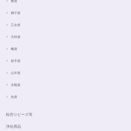
蟹座
獅子座
乙女座
天秤座
蠍座
射手座
山羊座
水瓶座
魚座
粒売りビーズ等
浄化用品