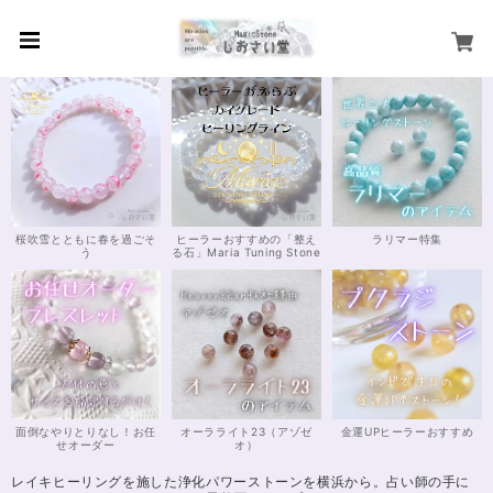
桜吹雪とともに春を過ごそ
ヒーラーおすすめの「整え
ラリマー特集
う
る石」Maria Tuning Stone
面倒なやりとりなし！お任
オーラライト23（アゾゼ
金運UPヒーラーおすすめ
せオーダー
オ）
レイキヒーリングを施した浄化パワーストーンを横浜から。占い師の手に