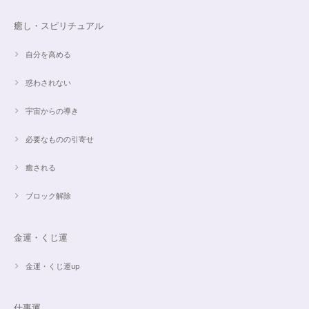
すぐに手元に届きました。写真の通りで、とてもキレイで気にいっていま
す。ありがとうございました。
癒し・スピリチュアル
自分を高める
オーダー✨マルチカラー15cmブレスレット
惑わされない
2024/03/27
宇宙からの導き
希望通りに作って頂けました❣️ とても綺麗でうれしいです☺️ 対応も丁寧
で、梱包も綺麗にして頂きありがとうございました😊 次に購入する時もこ
必要なものの引寄せ
ちらでお願いしたいと思います☺️
癒される
ブロック解除
ご売約済✨ピンクフローライト限定バイカラー✨16.5cmブレスレット
2023/09/09
金運・くじ運
とても丁寧にご対応いただきありがとうございました。ストーンもすごくキ
ラキラして綺麗でした。大切に着けたいと思います(*^^*)
金運・くじ運up
仕事運