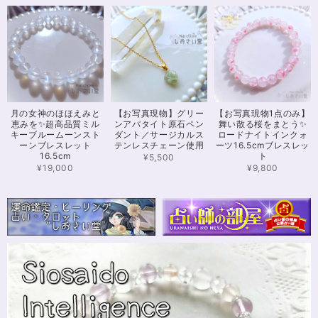
※16.5cmオーダー 努力を成功に導く✨ガーネット入りブレスレット15cm
2024/12/18
可愛いお品をありがとうございます。陽に当たるとキラキラして、とても可
月の女神のほほえみと
【お写真現物】グリー
【お写真現物1点のみ】
愛いです！とくにシトリンの色味がとても気に入りました。まだ、気になる
恵みを✨超高品質ミル
ンアパタイト原石ペン
舞い散る桜をまとう✨
ブレスレットがたくさんあったので、また購入させていただきたいと思いま
キーブルームーンスト
ダント／サージカルス
ロードナイトインクォ
す。また親切で迅速、丁寧な対応をしてくださりありがとうございました。
ーンブレスレット
テンレスチェーン使用
ーツ16.5cmブレスレッ
16.5cm
ト
¥5,500
¥19,000
¥9,800
【限定数1】カイヤナイトのサザレ100g/空間浄化/パワーストーンブレスレット浄化
2024/11/25
さざれながら、カイヤナイトのブルーバンドやジラソールアイが見える石も
ありました きれいな石をありがとうございます⭐︎
シンデレラのパワーストーンブレスレット「夢は希むもの」✨ブルーカルセドニー16cm
ステンレス→水晶変更