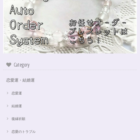
2024/10/24
本日無事に、到着しました！ ワクワクしながら開封しました(*^^*) とって
もキレイな色合いで、手に取るとほんのり温かく感じ元気になる気がしま
す！リボンのメッセージも大事にします(*^^*)まさかのお名前が(芸名なの
でしょうかね？^^)同じでびっくり♡嬉しいです♡ 次回は、オーダーをお願
いしてみたいなと思いました！
インスピレーションの湧泉✨アクアオーラブレスレット15.5cm
Category
2024/10/22
恋愛運・結婚運
この度は、ご縁に感謝致します。 やはり、この色のアクアオーラに出会え
て、 嬉しいです。 ダークアクアオーラも幻想的ですが、この爽やかな 水色
も、ずっーと見ていられますね。 素敵なブレスレットを、有難うございま
恋愛運
した。
結婚運
復縁祈願
【限定数1】アパタイトのサザレ100g/精神安定/パワーストーンブレスレット浄化
2024/10/22
恋愛のトラブル