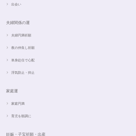
思ったより小粒でしたがとても綺麗なアパタイトでした ありがとうござい
出会い
ました⭐︎ アパタイトは大丈夫だったのですが、箱が潰れておまけで付いてい
たフローライトのさざれが粉々でした アパタイトを固定していたテープも
取れていたので、相当揺らされたか投げられたりしたのかも…
夫婦関係の運
夫婦円満祈願
【限定数1】レモンクォーツのサザレ100g/空間浄化/パワーストーンブレスレット浄化
2024/09/07
夜の仲良し祈願
単身赴任で心配
浮気防止・抑止
魅惑のスピリチュアルストーン｜2本目にもおすすめ！チャロアイトのブレスレット✨16.5cm
2024/09/07
家庭運
家庭円満
オーダー✨18cmブレスレット2点セット(⋆ᵕᴗᵕ⋆).+*
2024/06/20
育児を順調に
こんばんは。 商品受け取りました。 サイズ調整していただき、画像で見る
妊娠・子宝祈願・出産
より本物の方がより素敵で、大変満足してしています。 毎日パワーストー