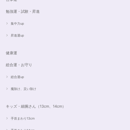
16cmオーダーご売約済【うつし世はゆめ 夜の夢こそまこと】5Aclassカイヤナイト15cmブレスレット
2023/07/29
勉強運・試験・昇進
昨日無事届きました！ 江戸川乱歩と明智小五郎にまさにイメージピッタリ
集中力up
の、なんとも不思議な雰囲気のするブレスです。 サイズ直しで入れていた
だいたアメジストが、2つの色味のためにまた素敵で…すみません、語彙力
ないのでうまく表現できません。 ただ、想像通りおしゃれで素敵でした！
昇進運up
大事にします。いつもありがとうございます。
健康運
遠隔レイキヒーリング（人）
総合運・お守り
2023/07/16
総合運up
魔除け、災い除け
キッズ・細腕さん（13cm、14cm）
手首まわり13cm