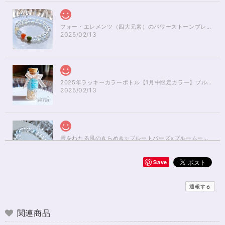
フォー・エレメンツ（四大元素）のパワーストーンブレスレット✨レインボーオーラ16cm
2025/02/13
2025年ラッキーカラーボトル【1月中限定カラー】ブルーアパタイト×ルチルクォーツさざれ石
2025/02/13
雪をわたる風のきらめき✨ブルートパーズ×ブルームーンストーンブレスレット17cm
2025/01/04
Save
無事届きました！ 開けた瞬間、想像以上に可愛くて綺麗で、 とてもテンシ
ョンが上がりました！ ラッピングも可愛く、梱包もすごく丁寧で袋を開け
通報する
るのが 勿体無いくらいでした！ おまけで付いてきたさざれも可愛くて綺麗
で とても良かったです。 購入前に伺った質問や要望に対する対応も、 もの
すごく丁寧で親切でした！ お忙しい中、対応して下さって 本当にありがと
関連商品
うございました！ また機会があったら利用したいと思います。 この度は本
当にありがとうございました！