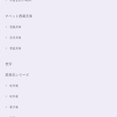
手首まわり14cm
チベット西蔵天珠
宝瓶天珠
日月天珠
菩提天珠
梵字
星座石シリーズ
牡羊座
牡牛座
双子座