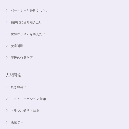
ンに癒されそうです。 ご丁寧な対応に感謝しております。
パートナーと仲良くしたい
精神的に落ち着きたい
【ご売約済】カイヤナイト×ラリマー✨16.5cmブレスレット
2024/05/13
女性のリズムを整えたい
昨日、無事受け取りました。早速身につけています。 カイヤナイトがキラ
安産祈願
キラ綺麗で、ラリマーとのコントラストが素敵です。アメジストの淡い紫と
ラリマーの水色、好きな組み合わせです。 サイズ調整して頂け、ちょうど
産後の心身ケア
よい大きさです。 いつもありがとうございます。
人間関係
愛と癒しの5Aラリマーブレスレット【限定ムーンストーン】✨17cm
2024/05/06
良き出会い
コミュニケーション力up
トラブル解決・防止
こころを磨くアクアオーラのポイントペンダント☆さらなる高みへつながる鍵を…
2024/05/02
悪縁切り