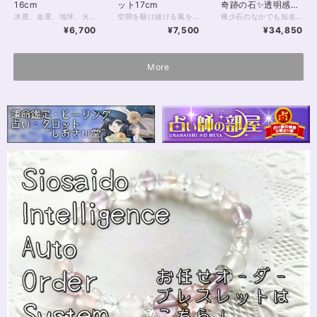
16cm
ット17cm
奇跡の石✨透明感抜
群4Aclassスコロラ
水星、金星、地球、火星、木星 土星、天王星、海王星、冥王星。 9つの「太陽系の惑星」から力をいただくべく、 9つの石を並べたパワーストーンブレスレット。 腕の回りで輝く深淵の宇宙に きっと見る人すべてが目を奪われてしまうでしょう！ 水星→アクアマリン6mm 金星→ゴールデンオーラ6mm 地球→ラリマー7mm 火星→インカローズ8mm 木星→ゴールデンタイガーアイ12mm 土星→タイガーアイ10mm ※環はあなたの想像力で補って！ 天王星→シーブルーカルセドニー10mm 海王星→アマゾナイトシリカ（アイスアマゾナイト）7ｍｍ 冥王星→ネオンブルーアパタイト6mm 8mmのブラックオニキスに、 14kgfのゴールデンスターダストボールを添えて。 あなたのための宇宙を手に入れ、 味方につけてくださいね。 ◆レイキヒーリング浄化、ラッピングの上、送料無料でお届け致します。 ◆特記のあるものを除き、全て天然に産出したパワーストーンを使用致しております。珠によって個別の色合い差、地中にて生じるクラック（ヒビ）、微少なインクルージョン（内包物）等が見られることがございますので、予めご承知置きくださいませ。再販品につきましては、お写真とは別の珠であっても同グレード、同様の色合いでご用意させていただきます。お届け致しますものは全て、当社基準をクリアした商品です。微少な色合いの違い、クラック、インクルージョンによる返品、交換はできかねますが、商品写真にない大きなもの等、気に掛かる場合はまず一度ご連絡ください。お客様撮影によるお写真を拝見させていただき、返送料のみお客様ご負担にて、交換を承ります。 ◆石数・デザイン調整によりサイズオーダーも可能ですので、お気軽にご連絡ください。（オーダーや、サイズ等ご確認事項のある場合は、購入手続き前にご連絡くださいませ。連絡先は、BASE内お問い合わせボタンや、Twitter @siosaido をご利用ください。） ◆使われている金属パーツは、14kgf製ですがアレルギーの可能性がゼロとは断言できません。過去に同素材でアレルギーになったことのある場合など、ストーンにご変更可能ですので、お気軽にご連絡下さいませ。 店舗使用：2462 ヒーラーおすすめ
空間を駆け抜ける風を思わせるブルーは、 透き通った深い癒しの色をしています。 カルサイトは石自体が柔らかく、ビーズ加工される綺麗なものが少ない石です。 今回は、内包物が少なく、透き通った美しい 5Aクラスの珍しいブルーカルサイトをブレスレットにしました。 石のなかでも色が均一ではなく、 半透明のブルーと、透明度の高い水色が層になっているさまは 通り過ぎる風の柔軟性を思わせてくれます。 風の時代をふんわりと過ごしたい、 そんな優しいお色のブレスレット。 ちょっと珍しい石を選びたい方にもおすすめです。 ※当商品は2024年10月、 モンゴル産→アルゼンチン産の石へと 仕様を変更しております ◆レイキヒーリング浄化、石言葉付ラッピングの上、送料無料でお届け致します。※石言葉は、お届けする石に関連する言葉のなかから占い師が選択した1つを、メッセージリボンにしてお届けします。※レイキヒーリング不要の方はご購入時コメント欄でお知らせくださいませ。 ◆特記のあるものを除き、全て天然に産出したパワーストーンを使用致しております。珠によって個別の色合い差、地中にて生じるクラック（ヒビ）、微少なインクルージョン（内包物）等が見られることがございますので、予めご承知置きくださいませ。再販品につきましては、お写真とは別の珠であっても同グレード、同様の色合いでご用意させていただきます。お届け致しますものは全て、当社基準をクリアした商品です。微少な色合いの違い、クラック、インクルージョンによる返品、交換はできかねますが、商品写真にない大きなもの等、気に掛かる場合はまず一度ご連絡ください。お客様撮影によるお写真を拝見させていただき、返送料のみお客様ご負担にて、交換を承ります。 ◆できるだけ現物に近いお色での撮影を心がけておりますが、モニター彩度等によって多少、色の相違が出る場合があります。ご容赦くださいませ。 ◆石数・デザイン調整によりサイズオーダーも可能ですので、お気軽にご連絡ください。（オーダーや、サイズ等ご確認事項のある場合は、購入手続き前にご連絡くださいませ。連絡先は、BASE内お問い合わせボタンや、Twitter @siosaido をご利用ください。） 店舗使用：2426 ヒーラーおすすめ
稀少石のなかでも知名度がほどよく低い スコロライトのブレスレットです。 品質の良い4Aクラスの10mm珠を用い すっきりと、かつ存在感のある1本に仕上げています。 スコロライトは、アメジストから生成される 人の手が加わった石です。 しかし、「スコロライトを作ろう」としても 実際にきれいなスコロライトに「なる」ことは 少ないのだそうです。 処理中に割れる、色が出ない といったことが多いため、 きれいなスコロライトは「奇跡の石」と呼ばれることもあります。 通常のアメジストとは違った ミルキーのかった薄いラベンダー色は、 見る人を何ともいえない、切ない、温かな気持ちにさせてくれます。 アメジストも癒しのパワーが強い石ですが スコロライトならではの色あいの優しさと 希少性が加わることで、 ヒーリングの力はさらに強いものとなるのです。 高品質のスコロライトは ヒーラーさん、占い師さんのお守りアイテムにもおすすめ。 スピリチュアル的に負荷の強いお仕事をされていても しっかりとお守りしてくれることでしょう。 そんな稀少なスコロライトですが 10mmの珠になると出回る数はさらに減ります。 天然石業界全体をみても数の限られる 参考上代40,000円upの高品質クラスです。 ぜひこの機会にお手にとってみてくださいね。 ◆レイキヒーリング浄化、石言葉付ラッピングの上、送料無料でお届け致します。※石言葉は、お届けする石に関連する言葉のなかから占い師が選択した1つを、メッセージリボンにしてお届けします。※レイキヒーリング不要の方はご購入時コメント欄でお知らせくださいませ。 ◆特記のあるものを除き、全て天然に産出したパワーストーンを使用致しております。珠によって個別の色合い差、地中にて生じるクラック（ヒビ）、微少なインクルージョン（内包物）等が見られることがございますので、予めご承知置きくださいませ。スコロライトはクラックの多い天然石です。4Aクラスでも大きなクラックがいくつか見られますので、あらかじめご了承くださいませ。 再販品につきましては、お写真とは別の珠であっても同グレード、同様の色合いでご用意させていただきます。お届け致しますものは全て、当社基準をクリアした商品です。微少な色合いの違い、クラック、インクルージョンによる返品、交換はできかねますが、商品写真にない大きなもの等、気に掛かる場合はまず一度ご連絡ください。お客様撮影によるお写真を拝見させていただき、返送料のみお客様ご負担にて、交換を承ります。 ◆できるだけ現物に近いお色での撮影を心がけておりますが、モニター彩度等によって多少、色の相違が出る場合があります。ご容赦くださいませ。 ◆石数・デザイン調整によりサイズオーダーも可能ですので、お気軽にご連絡ください。石の増減に伴い加算、値引きが発生することがございます。オーダーや、サイズ等ご確認事項のある場合は、購入手続き前にご連絡くださいませ。連絡先は、BASE内お問い合わせボタンや、Twitter @siosaido をご利用ください。 ヒーラーおすすめ 店舗使用：2460
イトブレスレット
¥6,700
¥7,500
¥34,850
16.5cm
More