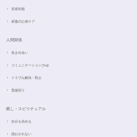
安産祈願
産後の心身ケア
人間関係
良き出会い
コミュニケーション力up
トラブル解決・防止
悪縁切り
癒し・スピリチュアル
自分を高める
惑わされない