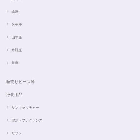
蠍座
射手座
山羊座
水瓶座
魚座
粒売りビーズ等
浄化用品
サンキャッチャー
聖水・フレグランス
サザレ