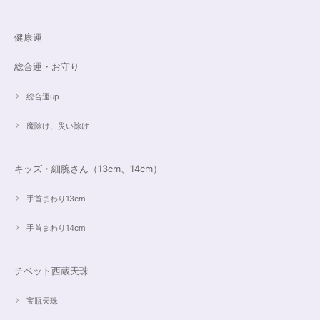
健康運
総合運・お守り
総合運up
魔除け、災い除け
キッズ・細腕さん（13cm、14cm）
手首まわり13cm
手首まわり14cm
チベット西蔵天珠
宝瓶天珠