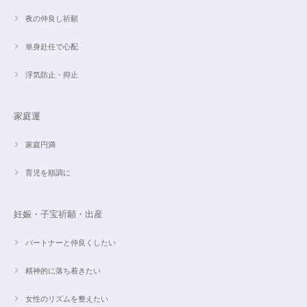
夜の仲良し祈願
単身赴任で心配
浮気防止・抑止
家庭運
家庭円満
育児を順調に
妊娠・子宝祈願・出産
パートナーと仲良くしたい
精神的に落ち着きたい
女性のリズムを整えたい