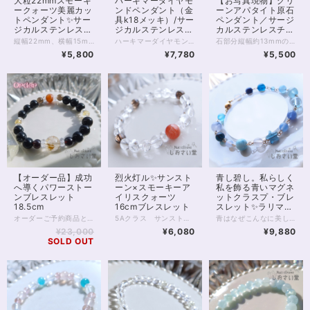
大粒22mmスモーキ
ハーキマーダイヤモ
【お写真現物】グリ
ークォーツ美麗カッ
ンドペンダント（金
ーンアパタイト原石
トペンダント✨サー
具k18メッキ）/サー
ペンダント／サージ
ジカルステンレスチ
ジカルステンレスチ
カルステンレスチェ
ェーン50cm・マグ
ェーン（k18メッ
ーン使用
縦幅22mm、横幅15mm、存在感のある大粒スモーキークォーツのペンダントです。 光に透かすとお写真2枚目のような天然のグラデーションが見えるハイグレード。 光の角度によってはスモーキーならではの深いブラウンを楽しめます。 スモーキークォーツは、水晶類のなかでも「魔除け」の力に優れた石の1つです。 もともと、水晶の類には災い除けや浄化といった意味がありますが スモーキークォーツはとりわけ、持ち主様にとって不要なものを遮る、守りの力に長けています。 今、身の回りにある、好ましくないものを遠ざけたい方。 行く先の障害に対策をしたい方などにおすすめです。 チェーンはサージカルステンレス。 大きめのトップに合わせ、華奢になりすぎない、しっかりしたものを選びました。 50cmのロングタイプで、胸前にトップのくるバランスの良い長さ。 マグネットクラスプ仕様で、首の後ろで金具を開いてつなげる手間がありません。 ※完全に金属アレルギーが起こらないわけではありません。特にこちらの商品はペンダントトップ部分の金属がアレルギー対応ではないため、直接身に付ける場合はご注意ください。 ◆レイキヒーリング浄化、石言葉付ラッピングの上、送料無料でお届け致します。※石言葉は、お届けする石に関連する言葉のなかから占い師が選択した1つを、メッセージリボンにしてお届けします。※レイキヒーリング不要の方はご購入時コメント欄でお知らせくださいませ。 ◆特記のあるものを除き、全て天然に産出したパワーストーンを使用致しております。珠によって個別の色合い差、地中にて生じるクラック（ヒビ）、微少なインクルージョン（内包物）等が見られることがございますので、予めご承知置きくださいませ。再販品につきましては、お写真とは別の珠であっても同グレード、同様の色合いでご用意させていただきます。お届け致しますものは全て、当社基準をクリアした商品です。微少な色合いの違い、クラック、インクルージョンによる返品、交換はできかねますが、商品写真にない大きなもの等、気に掛かる場合はまず一度ご連絡ください。お客様撮影によるお写真を拝見させていただき、返送料のみお客様ご負担にて、交換を承ります。 ◆できるだけ現物に近いお色での撮影を心がけておりますが、モニター彩度等によって多少、色の相違が出る場合があります。ご容赦くださいませ。
ハーキマーダイヤモンドのペンダントです。 ハーキマーダイヤモンドはうつくしい造形の水晶の結晶で、通常の水晶とはまた違った透明感と光の拡散、輝きがたいへん魅力的なアクセサリー。 チェーン金具はサージカルステンレス（水晶部分はステンレス）に18金メッキを施したもので、金属アレルギーがご心配な方も比較的安心して身につけていただくことができます。 ※アレルギーが起こらないとは限りませんので、ご自身の体質にあわせてご利用ください ハーキマーダイヤは自分を高めてくれる石。 精神と肉体、魂の結びつきを強めて、エネルギーを最大化してくれるとも伝えられています。 目標を叶えたい方、自分自身の崇高な生き方を体現したい方に向いています。 またメッキですが本金が使われていることで、金運アップにもおすすめです。 1点モノ。お写真現物のお届けです。 再入荷の際はお写真撮り直しいたしております。 ◆レイキヒーリング浄化、石言葉付ラッピングの上、送料無料でお届け致します。※石言葉は、お届けする石に関連する言葉のなかから占い師が選択した1つを、メッセージリボンにしてお届けします。※レイキヒーリング不要の方はご購入時コメント欄でお知らせくださいませ。 ◆特記のあるものを除き、全て天然に産出したパワーストーンを使用致しております。珠によって個別の色合い差、地中にて生じるクラック（ヒビ）、微少なインクルージョン（内包物）等が見られることがございますので、予めご承知置きくださいませ。再販品につきましては、お写真とは別の珠であっても同グレード、同様の色合いでご用意させていただきます。お届け致しますものは全て、当社基準をクリアした商品です。微少な色合いの違い、クラック、インクルージョンによる返品、交換はできかねますが、商品写真にない大きなもの等、気に掛かる場合はまず一度ご連絡ください。お客様撮影によるお写真を拝見させていただき、返送料のみお客様ご負担にて、交換を承ります。 ◆できるだけ現物に近いお色での撮影を心がけておりますが、モニター彩度等によって多少、色の相違が出る場合があります。ご容赦くださいませ。 ・ヒーラーおすすめ
石部分縦幅約13mmの、自然の姿が美しい、 グリーンアパタイトの原石ペンダントです。 ※チェーン長さ50cm。調整を必要とする方はお気軽に、画面内[…]マークやSNSまでご連絡ください グリーンアパタイトは、癒しとリフレッシュをもたらすといわれる石。 またポジティブ思考をもたらし、潜在能力を引き出して、 前進するための勇気をくれるともいわれています。 落ち着きのあるライムカラーのペンダントが ゆったりと一歩ずつ前へ進むためのパワーをくれるでしょう。 当アクセサリーの金具パーツはゴールド色のサージカルステンレスを使用しております。 金属アレルギー対応素材ではありますが、 アレルギーの方はサージカルステンレスへの適応をご確認ください。 またこのペンダントはマグネットクラスプ仕様です。 首の後ろで、指を使って金具を留める必要がなく、マグネットでくっつけるだけ。 金具を引っかけるのが苦手な方でも簡単に装着できます。 ◆レイキヒーリング浄化、ラッピングの上、送料無料でお届け致します。 ◆特記のあるものを除き、全て天然に産出したパワーストーンを使用致しております。珠によって個別の色合い差、地中にて生じるクラック（ヒビ）、微少なインクルージョン（内包物）等が見られることがございますので、予めご承知置きくださいませ。再販品につきましては、お写真とは別の珠であっても同グレード、同様の色合いでご用意させていただきます。お届け致しますものは全て、当社基準をクリアした商品です。微少な色合いの違い、クラック、インクルージョンによる返品、交換はできかねますが、商品写真にない大きなもの等、気に掛かる場合はまず一度ご連絡ください。お客様撮影によるお写真を拝見させていただき、返送料のみお客様ご負担にて、交換を承ります。 ◆できるだけ現物に近いお色での撮影を心がけておりますが、モニター彩度等によって多少、色の相違が出る場合があります。ご容赦くださいませ。 ◆サイズ等ご確認事項のある場合は、購入手続き前にご連絡くださいませ。連絡先は、BASE内お問い合わせボタンや、Twitter @siosaido をご利用ください。）
ネットクラスプ使用
キ）40cm付
¥5,800
¥7,780
¥5,500
【オーダー品】成功
烈火灯ル✨サンスト
青し碧し。私らしく
へ導くパワーストー
ーン×スモーキーア
私を飾る青いマグネ
ンブレスレット
イリスクォーツ
ットクラスプ・ブレ
18.5cm
16cmブレスレット
スレット✨ラリマー
他17cm
オーダーご予約商品となります。 お打合せありがとうございました(_ _*)
5Aクラス サンストーン10ミリ珠に、8ミリのアイリススモーキークォーツ、アイリスクォーツを合わせた、魔除けのブレスレット。 サンストーンは「太陽の石」の名を冠するいくつかの石のうちの1つ。 名前のとおり、太陽のごときオレンジ色、 そして中にはきらきらと内包物の輝く アベンチュれっせんすのみられる5Aクラスの石です。 太陽エネルギーをそのまま自分のものにするかのように、 サンストーンは、持ち主様に 活動の意欲、やる気、エネルギーを与えてくれるといわれています。 モチベーションの維持、目標達成、 といったことを目指す方にはぴったりの石です。 また今回サンストーンに合わせるのは、 透明のアイリスクォーツ、ブラウン色のスモーキーアイリスクォーツです。 いずれもひび入り水晶で、ひび（クラック）の具合によって光を拡散し、 角度によって虹色の輝きが見えるのが特徴です。 水晶は、同居する石たちのパワーを強める働き。 スモーキークォーツは、禍を遠ざける働き。 またアイリス（虹）が入ることによって、場を浄化する働きも強められています。 邪気を祓い、進路を開拓する、お守りのブレスレットです。 ◆レイキヒーリング浄化、石言葉付ラッピングの上、送料無料でお届け致します。※石言葉は、お届けする石に関連する言葉のなかから占い師が選択した1つを、メッセージリボンにしてお届けします。※レイキヒーリング不要の方はご購入時コメント欄でお知らせくださいませ。 ◆特記のあるものを除き、全て天然に産出したパワーストーンを使用致しております。珠によって個別の色合い差、地中にて生じるクラック（ヒビ）、微少なインクルージョン（内包物）等が見られることがございますので、予めご承知置きくださいませ。再販品につきましては、お写真とは別の珠であっても同グレード、同様の色合いでご用意させていただきます。お届け致しますものは全て、当社基準をクリアした商品です。微少な色合いの違い、クラック、インクルージョンによる返品、交換はできかねますが、商品写真にない大きなもの等、気に掛かる場合はまず一度ご連絡ください。お客様撮影によるお写真を拝見させていただき、返送料のみお客様ご負担にて、交換を承ります。 ◆できるだけ現物に近いお色での撮影を心がけておりますが、モニター彩度等によって多少、色の相違が出る場合があります。ご容赦くださいませ。 ◆石数・デザイン調整によりサイズオーダーも可能ですので、お気軽にご連絡ください。（オーダーや、サイズ等ご確認事項のある場合は、購入手続き前にご連絡くださいませ。連絡先は、BASE内お問い合わせボタンや、Twitter @siosaido をご利用ください。） ◆こちらの商品は拡大オーダーに珠入荷のためのお時間をいただくことがございます。 店舗使用：2510
青はなぜこんなに美しいのでしょう？ 青はなぜこんなに、さまざまなのでしょう。 どの青も捨てがたい……そんなあなたに、 天然石の「青」を集めたマグネットクラスプブレスレットがおすすめです。 1枚目のお写真を参考に、端から青い石をご紹介しましょう。 マグネットクウラスプから左に、 ・シーブルーカルセドニー ・デュモルチェライトインクォーツ ・サファイアブルーアンバー ・ブルーレースアゲート ・ラリマー ・スターローズクォーツ ※これだけ薄ピンク！ ・星型ロンドンブルートパーズ ・ブルーカルセドニー青色 ・タンザナイト ・ブルートパーズ ・ブルーカルサイト ・アクアマリン水色 ・アクアマリン青色 ・ブルーアパタイト ・ラピスラズリ ・ブルーカルセドニー水色 お色味の違う石も含め16種類の石がパレードのように並びます。 青い石がお好きな方なら、時間を忘れて眺め暮らしてしまう…… あっそれはまずいまずい。 これだけの石がそろっていれば もちろんさまざまな良運を引き寄せます。 とりわけ青の色は、自律、自立、そして心の安定といった部分で オールマイティーに支えてくれるでしょう。 そして、こちらのブレスレットは マグネットクラスプを使用しています。 カニカンなどで留めるブレスレットに比べ、一瞬で装着できて便利！ なかなかブレスレットが留まらない、というお悩みはもう不要です。 また金属を使ったブレスレットは、 ゴムのブレスレットが何となくビジネスシーンやオシャレに合わない、とお悩みの方にもおすすめです。 ◆レイキヒーリング浄化、石言葉付ラッピングの上、送料無料でお届け致します。※石言葉は、お届けする石に関連する言葉のなかから占い師が選択した1つを、メッセージリボンにしてお届けします。※レイキヒーリング不要の方はご購入時コメント欄でお知らせくださいませ。 ◆特記のあるものを除き、全て天然に産出したパワーストーンを使用致しております。珠によって個別の色合い差、地中にて生じるクラック（ヒビ）、微少なインクルージョン（内包物）等が見られることがございますので、予めご承知置きくださいませ。再販品につきましては、お写真とは別の珠であっても同グレード、同様の色合いでご用意させていただきます。お届け致しますものは全て、当社基準をクリアした商品です。微少な色合いの違い、クラック、インクルージョンによる返品、交換はできかねますが、商品写真にない大きなもの等、気に掛かる場合はまず一度ご連絡ください。お客様撮影によるお写真を拝見させていただき、返送料のみお客様ご負担にて、交換を承ります。 ◆できるだけ現物に近いお色での撮影を心がけておりますが、モニター彩度等によって多少、色の相違が出る場合があります。ご容赦くださいませ。 ◆石数・デザイン調整によりサイズオーダーも可能ですので、お気軽にご連絡ください。（オーダーや、サイズ等ご確認事項のある場合は、購入手続き前にご連絡くださいませ。連絡先は、BASE内お問い合わせボタンや、Twitter @siosaido をご利用ください。） ◆使われている金属パーツは、マグネットクラスプ部分サージカルステンレス金メッキ、他14kgf（ゴールドフィルド）いずれも金属アレルギーに対応しておりますが、完全にアレルギーが起こらないという保証ではございません。 店舗使用：2507
¥23,000
¥6,080
¥9,880
SOLD OUT