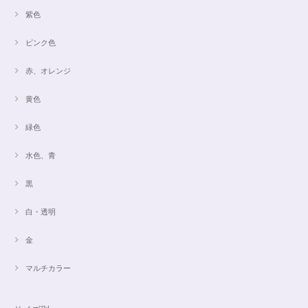
紫色
ピンク色
赤、オレンジ
黄色
緑色
水色、青
黒
白・透明
金
マルチカラー