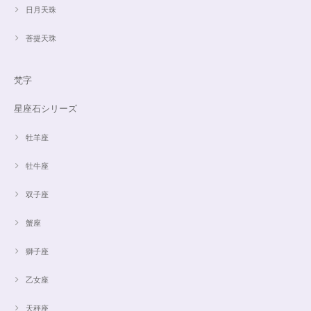
日月天珠
菩提天珠
梵字
星座石シリーズ
牡羊座
牡牛座
双子座
蟹座
獅子座
乙女座
天秤座