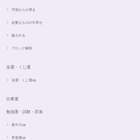
宇宙からの導き
必要なものの引寄せ
癒される
ブロック解除
金運・くじ運
金運・くじ運up
仕事運
勉強運・試験・昇進
集中力up
昇進運up