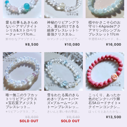
愛も仕事もあきらめ
神秘のリビアングラ
穏やかさこそ心のお
ない✨アマゾナイト
ス。重ね付けできる
守り✨4Agradeアク
シリカ&ストロベリ
細身ブレスレット✨
アマリンのシンプル
ークォーツ17cmブ
最強クリスタル
ブレスレット17cm
レスレット
17.5cm
鮮やかなアマゾナイトシリカと、 控えめピンクなストロベリークォーツ、ピンクカルセドニー、 白色のアルバイトを合わせたブレスレット。 マイナスエネルギーを浄化し、プラスへと変換するといわれるアマゾナイトシリカは マダガスカルなどで産出する美しい石。 アリエルブルーを想像させるブルーグリーンの色は夏にもぴったりです。 今回は、この鮮やかなアマゾナイトシリカに お色薄めのストロベリークォーツとピンクカルセドニーを合わせました。 いずれもエネルギーを活性化しつつ 恋の縁結びにも役立つといわれている石たちです。 また半透明のミルキーな色あいが魅力的、 稀少なアルバイトのビーズを入れています。 こちらは粘り強く成功を導く、タロットでいう「力」のような石。 恋愛に限らず、あきらめたくないものに向き合うときや 新たな伸張に向けて頑張りたいときに向いているブレスレットです。 ◆レイキヒーリング浄化、石言葉付ラッピングの上、送料無料でお届け致します。※石言葉は、お届けする石に関連する言葉のなかから占い師が選択した1つを、メッセージリボンにしてお届けします。※レイキヒーリング不要の方はご購入時コメント欄でお知らせくださいませ。 ◆特記のあるものを除き、全て天然に産出したパワーストーンを使用致しております。珠によって個別の色合い差、地中にて生じるクラック（ヒビ）、微少なインクルージョン（内包物）等が見られることがございますので、予めご承知置きくださいませ。再販品につきましては、お写真とは別の珠であっても同グレード、同様の色合いでご用意させていただきます。お届け致しますものは全て、当社基準をクリアした商品です。微少な色合いの違い、クラック、インクルージョンによる返品、交換はできかねますが、商品写真にない大きなもの等、気に掛かる場合はまず一度ご連絡ください。お客様撮影によるお写真を拝見させていただき、返送料のみお客様ご負担にて、交換を承ります。 ◆できるだけ現物に近いお色での撮影を心がけておりますが、モニター彩度等によって多少、色の相違が出る場合があります。ご容赦くださいませ。 ◆石数・デザイン調整によりサイズオーダーも可能ですので、お気軽にご連絡ください。（オーダーや、サイズ等ご確認事項のある場合は、購入手続き前にご連絡くださいませ。連絡先は、BASE内お問い合わせボタンや、Twitter @siosaido をご利用ください。） 店舗使用：2504
ロマンチックなリビアングラスの細身ブレスレットです。 リビアングラスは幅10mm大粒のラフカット。不規則な断面がきらきらと光に輝きます。 リビアの砂漠で発見されるこの、ガラス質の石は、約2900万年前に隕石の衝突や爆発の影響でできたと考えられています。 太古の昔を感じさせる1粒は、スピリチュアル面でも珍重される石。 意識を宇宙へとつなぎ、創造力や直感を高めるといわれています。 中央の大きな1石のほか、水晶の間に5mm珠リビアングラスが5珠、間を空けて並びます。 また、水晶は6mmの128面カット。 水晶ならではの透明感にカットが加わることで、手首まわりから光を美しく反射する珠です。 主に6mmの珠で構成されている淡色のブレスレットになるため、他のブレスレットと合わせて重ねづけにもおすすめ！ ◆レイキヒーリング浄化、石言葉付ラッピングの上、送料無料でお届け致します。※石言葉は、お届けする石に関連する言葉のなかから占い師が選択した1つを、メッセージリボンにしてお届けします。※レイキヒーリング不要の方はご購入時コメント欄でお知らせくださいませ。 ◆特記のあるものを除き、全て天然に産出したパワーストーンを使用致しております。珠によって個別の色合い差、地中にて生じるクラック（ヒビ）、微少なインクルージョン（内包物）等が見られることがございますので、予めご承知置きくださいませ。再販品につきましては、お写真とは別の珠であっても同グレード、同様の色合いでご用意させていただきます。お届け致しますものは全て、当社基準をクリアした商品です。微少な色合いの違い、クラック、インクルージョンによる返品、交換はできかねますが、商品写真にない大きなもの等、気に掛かる場合はまず一度ご連絡ください。お客様撮影によるお写真を拝見させていただき、返送料のみお客様ご負担にて、交換を承ります。 ◆できるだけ現物に近いお色での撮影を心がけておりますが、モニター彩度等によって多少、色の相違が出る場合があります。ご容赦くださいませ。 ◆石数・デザイン調整によりサイズオーダーも可能ですので、お気軽にご連絡ください。（オーダーや、サイズ等ご確認事項のある場合は、購入手続き前にご連絡くださいませ。連絡先は、BASE内お問い合わせボタンや、Twitter @siosaido をご利用ください。） 店舗使用：2503
半透明4Aグレード、8mmのアクアマリンをシンプルに連ねた、爽やかな海のようなパワーストーンブレスレットです。 そもそもアクアマリンは、海の水を思わせる色から名付けられました。 石のもつオーラは癒しに満ち、かつ理性を見失うことなく知的で、 アクアマリンはやがてコミュニケーションの石、 また結婚のお守り石とも呼ばれるようになりました。 恋愛に限らず、心を通わせたい人との橋渡しをしてくれるのが アクアマリン最大の特徴であるともいえます。 アクアマリンのなかでも4Aは、透明な部分と不透明な部分が混在するクラスです。 アクアマリンにありがちな黒色の内包物も、ゼロではありませんが、肉眼で見て気になるほど大きなものはありません。 内包物に関しては、高性能カメラのほうが肉眼よりもよく映し出すことに長けていますので、画像をご確認いただくと良いでしょう。 お写真は太陽光下での撮影ですが、電灯下でも美しい水色を見せてくれるグレードです。 天使の石とも呼ばれるアクアマリンをぜひお楽しみください。 ヒーラーおすすめ 店舗使用：2501
¥8,500
¥10,080
¥16,000
唯一無二のラフカッ
雪をわたる風のきら
こっくり、あったか
ト✨リビアングラス
めき✨ブルートパー
色のピンク✨バラ輝
×宝石質アメジスト
ズ×ブルームーンス
石5Aロードナイト×
ブレスレット
トーンブレスレット
クイーンコンクシェ
16.5cm
17cm
ルブレスレット
※リビアングラス、アメジスト共に、再入荷が未定の玉で数量が限られます。 また昨今、クラッククォーツオーラは欠品することが多く 再販の予定は在庫状況によります※ 2つと同じ形のないラフのリビアングラスに、 透明度抜群の宝石質アメジスト。 そして昨今品薄の続く、クラッククォーツオーラがパールのように輝く 強いオーラのブレスレットです。 リビアングラスは出会う人を選ぶといわれる石。 持ち主さまには必ず、リビアングラスとの強いご縁があるそうです。 ラフにカットされたリビアングラスは透明度も高く、 特徴的な気泡も入っています。 同じ形のないリビアングラスとの出会いをぜひ楽しんでください。 またリビアングラスの両脇を飾る宝石質のアメジストは 美しく細かなカットが施され、光を拡散する良品です。 クラッククォーツオーラは、クラッククォーツに金属を蒸着して作るスピリチュアルストーンです。 水晶への蒸着を行うレインボーオーラと違い、 中に細かなクラックが入っており、全体として白色が目立ちパールのような輝きが出ますが 透明度もあるため、光が拡散し大変美しい1本です。 ◆レイキヒーリング浄化、石言葉付ラッピングの上、送料無料でお届け致します。※石言葉は、お届けする石に関連する言葉のなかから占い師が選択した1つを、メッセージリボンにしてお届けします。※レイキヒーリング不要の方はご購入時コメント欄でお知らせくださいませ。 ◆特記のあるものを除き、全て天然に産出したパワーストーンを使用致しております。珠によって個別の色合い差、地中にて生じるクラック（ヒビ）、微少なインクルージョン（内包物）等が見られることがございますので、予めご承知置きくださいませ。再販品につきましては、お写真とは別の珠であっても同グレード、同様の色合いでご用意させていただきます。お届け致しますものは全て、当社基準をクリアした商品です。微少な色合いの違い、クラック、インクルージョンによる返品、交換はできかねますが、商品写真にない大きなもの等、気に掛かる場合はまず一度ご連絡ください。お客様撮影によるお写真を拝見させていただき、返送料のみお客様ご負担にて、交換を承ります。 ◆できるだけ現物に近いお色での撮影を心がけておりますが、モニター彩度等によって多少、色の相違が出る場合があります。ご容赦くださいませ。 ◆石数・デザイン調整によりサイズオーダーも可能ですので、お気軽にご連絡ください。（オーダーや、サイズ等ご確認事項のある場合は、購入手続き前にご連絡くださいませ。連絡先は、BASE内お問い合わせボタンや、Twitter @siosaido をご利用ください。） ヒーラーおすすめ 店舗使用：2467
きいんと寒い冬の季節感にぴったり （でも実は、涼やかに装いたい夏にもぴったり……） 透明感あふれるブルートパーズ入りのブレスレットです。 ブルートパーズは知性と癒しの石。 光を透過する鮮やかな水色が 見る人をほっとさせてくれます。 スピリチュアル的には、集中力を高め自己成長を助ける、といわれてきた石で 仕事運や勉強運にも適しているでしょう。 今回はブルートパーズに白い石たちを合わせていますが、 このうち4石はブルームーンストーンです。 4枚目お写真にありますとおり、ブルーシラーのきれいに浮くムーンストーンは 夜間にこそ本領を発揮し、 光の具合によって、とらえどころのない青い輝きを魅せてくれます。 ムーンストーン両脇には、 浄化のフロスト水晶を配置しました。 フロスト水晶は、磨き方で透明感を落としたクリスタルですが お写真のとおり光を通しており、透明感を失ったわけではありません。 氷のようなシャリ感を感じさせてくれる石の1つです。 ◆レイキヒーリング浄化、石言葉付ラッピングの上、送料無料でお届け致します。※石言葉は、お届けする石に関連する言葉のなかから占い師が選択した1つを、メッセージリボンにしてお届けします。※レイキヒーリング不要の方はご購入時コメント欄でお知らせくださいませ。 ◆特記のあるものを除き、全て天然に産出したパワーストーンを使用致しております。珠によって個別の色合い差、地中にて生じるクラック（ヒビ）、微少なインクルージョン（内包物）等が見られることがございますので、予めご承知置きくださいませ。再販品につきましては、お写真とは別の珠であっても同グレード、同様の色合いでご用意させていただきます。お届け致しますものは全て、当社基準をクリアした商品です。微少な色合いの違い、クラック、インクルージョンによる返品、交換はできかねますが、商品写真にない大きなもの等、気に掛かる場合はまず一度ご連絡ください。お客様撮影によるお写真を拝見させていただき、返送料のみお客様ご負担にて、交換を承ります。 ◆できるだけ現物に近いお色での撮影を心がけておりますが、モニター彩度等によって多少、色の相違が出る場合があります。ご容赦くださいませ。 ◆石数・デザイン調整によりサイズオーダーも可能ですので、お気軽にご連絡ください。（オーダーや、サイズ等ご確認事項のある場合は、購入手続き前にご連絡くださいませ。連絡先は、BASE内お問い合わせボタンや、Twitter @siosaido をご利用ください。） 店舗使用：2466
ほっくりとあたたかな色あいの、ロードナイト8mm珠のブレスレットです。 最高級、5Aクラスのロードナイトは、別名を「バラ輝石」と言います。 お写真のとおり内包物が少なく、美しく濃いピンクが特徴的。 ところどころグレーみはかかるものの目立ちません。 色あいが上品でおすすめの一品です。 ピンクの薔薇はクイーンコンクシェルのカービング。 径11mm前後、厚みは5mmほどの両面カービングです。 貴重なカリブ海の恵みを丁寧なカービングで仕上げた薔薇は 柔らかなピンク色で見る人をきっと癒してくれます。 クイーンコンクシェルは非常に貴重な素材ですが そのなかでも美しいカービングは手に入ることが少なく こちらの商品も、数はあるだけの限定となります。 寒くなる季節には、あたたかみを感じる色が欲しくなるもの。 ロードナイトの温度でほっとしてみませんか？ ◆レイキヒーリング浄化、石言葉付ラッピングの上、送料無料でお届け致します。※石言葉は、お届けする石に関連する言葉のなかから占い師が選択した1つを、メッセージリボンにしてお届けします。※レイキヒーリング不要の方はご購入時コメント欄でお知らせくださいませ。 ◆特記のあるものを除き、全て天然に産出したパワーストーンを使用致しております。珠によって個別の色合い差、地中にて生じるクラック（ヒビ）、微少なインクルージョン（内包物）等が見られることがございますので、予めご承知置きくださいませ。再販品につきましては、お写真とは別の珠であっても同グレード、同様の色合いでご用意させていただきます。お届け致しますものは全て、当社基準をクリアした商品です。微少な色合いの違い、クラック、インクルージョンによる返品、交換はできかねますが、商品写真にない大きなもの等、気に掛かる場合はまず一度ご連絡ください。お客様撮影によるお写真を拝見させていただき、返送料のみお客様ご負担にて、交換を承ります。 ◆できるだけ現物に近いお色での撮影を心がけておりますが、モニター彩度等によって多少、色の相違が出る場合があります。ご容赦くださいませ。 ◆石数・デザイン調整によりサイズオーダーも可能ですので、お気軽にご連絡ください。（オーダーや、サイズ等ご確認事項のある場合は、購入手続き前にご連絡くださいませ。連絡先は、BASE内お問い合わせボタンや、Twitter @siosaido をご利用ください。） 店舗使用：2465 ・ヒーラーおすすめ
17cm
¥8,600
¥9,540
¥13,500
SOLD OUT
SOLD OUT