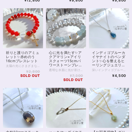
¥12,800
¥9,800
¥9,800
祈りと護りのアミュ
心に光を満たす✨ア
インディゴブルーカ
レット✨赤めのう
クアマリン×アイリ
イヤナイトのペンダ
16cmブレスレット
スクォーツ15cmパ
ント✨心を整えるヒ
ワーストーンブレス
ーリングジュエリ
太陽の光にさまざまな表情を見せる、 赤めのうのお守りブレスレットです。 深みのある赤色は、古くから“守護”や“生命力”を象徴する色として愛され、身につける人の心を力強くサポートすると言われています。 中央には、透明度の高いクリスタル（水晶）を配し、浄化と調和のエネルギーをプラス。 赤めのうの温かいエネルギーをやさしくまとめ、より安定感のあるバランスへ導いてくれます。 邪気をよけるともいわれ、占い師をはじめデリケートな職業の方にもおすすめです。 手元で軽やかに揺れるゴールドのクロスチャームは祈りと浄化の象徴として。 気品のある輝きが、普段使いにも特別な装いにもそっと寄り添います。 太陽のもとでは燃えるような、 室内では落ち着いた赤色に。 強力な邪気よけの2つの顔を楽しんでくださいね。 ※ロンデル部分はゴールドフィルドを使用しています。 チャームは合金です。 ◆レイキヒーリング浄化、石言葉付ラッピングの上、送料無料でお届け致します。※石言葉は、お届けする石に関連する言葉のなかから占い師が選択した1つを、メッセージリボンにしてお届けします。※レイキヒーリング不要の方はご購入時コメント欄でお知らせくださいませ。 ◆特記のあるものを除き、全て天然に産出したパワーストーンを使用致しております。珠によって個別の色合い差、地中にて生じるクラック（ヒビ）、微少なインクルージョン（内包物）等が見られることがございますので、予めご承知置きくださいませ。再販品につきましては、お写真とは別の珠であっても同グレード、同様の色合いでご用意させていただきます。お届け致しますものは全て、当社基準をクリアした商品です。微少な色合いの違い、クラック、インクルージョンによる返品、交換はできかねますが、商品写真にない大きなもの等、気に掛かる場合はまず一度ご連絡ください。お客様撮影によるお写真を拝見させていただき、返送料のみお客様ご負担にて、交換を承ります。 ◆できるだけ現物に近いお色での撮影を心がけておりますが、モニター彩度等によって多少、色の相違が出る場合があります。ご容赦くださいませ。 ◆石数・デザイン調整によりサイズオーダーも可能ですので、お気軽にご連絡ください。（オーダーや、サイズ等ご確認事項のある場合は、購入手続き前にご連絡くださいませ。連絡先は、BASE内お問い合わせボタンや、Twitter @siosaido をご利用ください。） 店舗使用：2514 ヒーラーおすすめ
レット
ー・直感を高める／
透明な水面に光が溶け込むような、澄んだエネルギーをまとうパワーストーンブレスレット。 4Aクラスのアクアマリンは内包物が少なく、アイシーな水色は冬らしい冷たさ、夏には涼しげな輝きをまといます。 心を静かに整え、コミュニケーションに調和をもたらす「癒しの石」として知られるアクアマリン。 穏やかな海の波のように、不安や緊張をやわらげ、あなた本来の魅力を自然に引き出してくれるでしょう。 中央には、虹色の光がきらめくアイリスクォーツと、オーラ加工が施されたクラッククォーツを組み合わせました。 アイリスクォーツは、光に反射して細かな虹が浮かびあがり、 持ち主の願いを明るい未来へと導く“幸運のサイン”を象徴する石です。 浄化と引き寄せのエネルギーを同時に持つため、新しいスタートや気持ちを切り替えたいときにも最適。 全体を包みこむ水晶の透明感が、心や空間の不要なエネルギーをすっきりとリセットし、清らかな流れを保ってくれます。 瑞々しさと透明感に満ちたこのブレスレットは、日常にさりげなく寄り添いながら、まるで光のヴェールをまとったような守りの力となるでしょう。 癒し・浄化・幸運のサポートを求める方や、気持ちを整えて前向きに歩きたい方にぴったりの一本です。 ※金属部分はゴールドフィルドを使用しています。 ◆レイキヒーリング浄化、石言葉付ラッピングの上、送料無料でお届け致します。※石言葉は、お届けする石に関連する言葉のなかから占い師が選択した1つを、メッセージリボンにしてお届けします。※レイキヒーリング不要の方はご購入時コメント欄でお知らせくださいませ。 ◆特記のあるものを除き、全て天然に産出したパワーストーンを使用致しております。珠によって個別の色合い差、地中にて生じるクラック（ヒビ）、微少なインクルージョン（内包物）等が見られることがございますので、予めご承知置きくださいませ。再販品につきましては、お写真とは別の珠であっても同グレード、同様の色合いでご用意させていただきます。お届け致しますものは全て、当社基準をクリアした商品です。微少な色合いの違い、クラック、インクルージョンによる返品、交換はできかねますが、商品写真にない大きなもの等、気に掛かる場合はまず一度ご連絡ください。お客様撮影によるお写真を拝見させていただき、返送料のみお客様ご負担にて、交換を承ります。 ◆できるだけ現物に近いお色での撮影を心がけておりますが、モニター彩度等によって多少、色の相違が出る場合があります。ご容赦くださいませ。 ◆石数・デザイン調整によりサイズオーダーも可能ですので、お気軽にご連絡ください。（オーダーや、サイズ等ご確認事項のある場合は、購入手続き前にご連絡くださいませ。連絡先は、BASE内お問い合わせボタンや、Twitter @siosaido をご利用ください。） 店舗使用：2513
深いインディゴブルーの光が静かに胸元で輝く、インディゴブルーカイヤナイトのペンダント。夜明け前の空を閉じ込めたようなこの石は、心の奥にある真実と再びつながるためのサポートをしてくれるといわれています。 カイヤナイトは「心を整え、真の道へ導く石」。 思考や感情の乱れを静め、迷いを手放し、自分らしさを取り戻す助けとなります。 スピリチュアルの世界では“魂の羅針盤”とも呼ばれ、直感を高め、あなたの中に眠る答えを見つける力を与えてくれるでしょう。 また、この石は他者との不要なエネルギーコードを断ち切る力を持つとされ、過去のしがらみや依存から自由になるサポートをしてくれます。 人間関係や感情の整理をしたいとき、前へ進む勇気を与えてくれるお守りのような存在です。 透明感のある深いブルーは、光の角度によってグラデーションのように表情を変えます。 静かな中にも確かな力を感じる、唯一無二の輝きです。 直感やインスピレーションを大切にしたい方、冷静な判断力を取り戻したい方にもおすすめです。 石言葉は「真理」「浄化」「直感」「自己の確立」「霊的成長」。あなたの心に寄り添いながら、静かに道を照らしてくれるようなペンダントです。 石サイズ：縦約13mm、横約9mm マグネットクラスプ仕様。首の後ろで金具を開いてつなげる手間がありません。 金属部分はサージカルステンレスを使用した金属アレルギー対応商品です。 ※完全に金属アレルギーが起こらないわけではありません。サージカルステンレスへのアレルギー反応有無をご確認ください。 ◆レイキヒーリング浄化、石言葉付ラッピングの上、送料無料でお届け致します。※石言葉は、お届けする石に関連する言葉のなかから占い師が選択した1つを、メッセージリボンにしてお届けします。※レイキヒーリング不要の方はご購入時コメント欄でお知らせくださいませ。 ◆特記のあるものを除き、全て天然に産出したパワーストーンを使用致しております。珠によって個別の色合い差、地中にて生じるクラック（ヒビ）、微少なインクルージョン（内包物）等が見られることがございますので、予めご承知置きくださいませ。微少な色合いの違い、クラック、インクルージョンによる返品、交換はできかねますが、商品写真にない大きなもの等、気に掛かる場合はまず一度ご連絡ください。お客様撮影によるお写真を拝見させていただき、返送料のみお客様ご負担にて、交換を承ります。 ◆できるだけ現物に近いお色での撮影を心がけておりますが、モニター彩度等によって多少、色の相違が出る場合があります。ご容赦くださいませ。
¥2,800
サージカルステンレ
SOLD OUT
¥7,300
¥4,500
スチェーン40cm・
SOLD OUT
マグネットクラスプ
使用