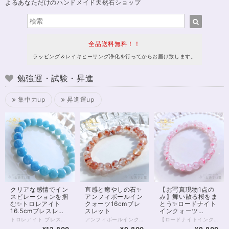
よるあなただけのハンドメイド天然石ショップ
全品送料無料！！
ラッピング＆レイキヒーリング浄化を行ってからお届け致します。
勉強運・試験・昇進
集中力up
昇進運up
クリアな感情でイン
直感と癒やしの石✨
【お写真現物1点の
スピレーションを掴
アンフィボールイン
み】舞い散る桜をま
む✨トロレアイト
クォーツ16cmブレ
とう✨ロードナイト
16.5cmブレスレッ
スレット
インクォーツ
ト
16.5cmブレスレッ
トロレアイト ブレスレット 静かな空のように、やさしく広がる青のグラデーション。 淡いブルーから深みのある色合いへと移ろうその表情は、心の奥にそっと沁みわたるような美しさを持っています。 グラデーションがここまで美しいトロレアイトのブレスレットは決して多くありません✨ トロレアイトは、 思考や感情を静かに整え、 内側のざわめきをやさしく鎮めてくれる石。 情報や感情に揺さぶられやすいときほど、 一度立ち止まり、 “本来の自分の感覚”に戻ることの大切さを教えてくれます。 スピリチュアルな感性を大切にしている方や、 内観・瞑想・エネルギーワークを日常に取り入れている方にもおすすめの一本です。 今回のブレスレットは、 やわらかなブルーの濃淡が美しくつながるグラデーションタイプ。 見ているだけで呼吸が深くなるような、 穏やかで澄んだ存在感があります。 日々の中でふと触れたとき、 心を静けさへと導いてくれるでしょう。 ⸻ 【サイズ】 珠サイズ：約8mm 内周：約16.5cm ※1点もの／再入荷未定 ⸻ こんな方におすすめ ・心を落ち着けたい ・思考をクリアにしたい ・内観や瞑想を深めたい ・スピリチュアルな感覚を整えたい ⸻ 石は願いを叶えるためのものではなく、 あなた自身を整えるための“道具”。 このブレスレットが、 あなたの心と流れをやさしく整えるきっかけとなりますように。 — Maria Tuning Stone — ◆レイキヒーリング浄化、石言葉付ラッピングの上、送料無料でお届け致します。※石言葉は、お届けする石に関連する言葉のなかから占い師が選択した1つを、メッセージリボンにしてお届けします。※レイキヒーリング不要の方はご購入時コメント欄でお知らせくださいませ。 ◆特記のあるものを除き、全て天然に産出したパワーストーンを使用致しております。珠によって個別の色合い差、地中にて生じるクラック（ヒビ）、微少なインクルージョン（内包物）等が見られることがございますので、予めご承知置きくださいませ。お届け致しますものは全て、当社基準をクリアした商品です。微少な色合いの違い、クラック、インクルージョンによる返品、交換はできかねますが、商品写真にない大きなもの等、気に掛かる場合はまず一度ご連絡ください。お客様撮影によるお写真を拝見させていただき、返送料のみお客様ご負担にて、交換を承ります。 ◆できるだけ現物に近いお色での撮影を心がけておりますが、モニター彩度等によって多少、色の相違が出る場合があります。ご容赦くださいませ。 ◆石数・デザイン調整によりサイズオーダーも可能ですので、お気軽にご連絡ください。（オーダーや、サイズ等ご確認事項のある場合は、購入手続き前にご連絡くださいませ。連絡先は、BASE内お問い合わせボタンや、Twitter @siosaido をご利用ください。） ◆こちらの商品は拡大オーダーに珠入荷のためのお時間をいただくことがございます。 店舗使用：2603 ヒーラーおすすめ
アンフィボールインクォーツ ブレスレット 内側にそっと灯るような、赤い景色。 ひと粒ひと粒に浮かぶインクルージョンが、まるで“内なる想い”を映し出すような一本です。 アンフィボールインクォーツは、 自分の奥にある感情や本音にやさしく気づかせ、 「本当はどうしたいのか」を静かに整えていく石。 外側の出来事に振り回されるのではなく、 自分の中心に戻ること。 そこから選び直すこと。 そんな“流れの再調整”をしたいときに、 そっと寄り添ってくれます。 今回のブレスレットは、 透明感のある水晶の中に、赤〜オレンジの内包物がやわらかく広がる美しい個体を厳選。 派手さではなく、 じんわりと心に残るような存在感。 日常の中でふと目に入るたびに、 「整える」という感覚を思い出させてくれるでしょう。 ⸻ 【サイズ】 珠サイズ：約7.5〜8mm 内周：約16cm 【価格】 9,800円（税込） ※1点もの／再入荷未定 ⸻ こんな方におすすめ ・気持ちを整理したい ・自分の本音を大切にしたい ・流れを整えて前に進みたい ・感情に振り回されやすいと感じる ⸻ 石は願いを叶えるためのものではなく、 あなた自身を整えるための“道具”。 このブレスレットが、 あなたの心と流れをやさしく整えるきっかけとなりますように。 — Maria Tuning Stone — ◆レイキヒーリング浄化、石言葉付ラッピングの上、送料無料でお届け致します。※石言葉は、お届けする石に関連する言葉のなかから占い師が選択した1つを、メッセージリボンにしてお届けします。※レイキヒーリング不要の方はご購入時コメント欄でお知らせくださいませ。 ◆特記のあるものを除き、全て天然に産出したパワーストーンを使用致しております。珠によって個別の色合い差、地中にて生じるクラック（ヒビ）、インクルージョン（内包物）による凹み等が見られることがございますので、予めご承知置きくださいませ。お届け致しますものは全て、当社基準をクリアした商品です。微少な色合いの違い、クラック、インクルージョンによる返品、交換はできかねますが、商品写真にない大きなもの等、気に掛かる場合はまず一度ご連絡ください。お客様撮影によるお写真を拝見させていただき、返送料のみお客様ご負担にて、返品を承ります。 ◆できるだけ現物に近いお色での撮影を心がけておりますが、モニター彩度、直射日光の有無によって多少、色の相違が出る場合があります。ご容赦くださいませ。 ◆石数・デザイン調整によりサイズオーダーも可能ですので、お気軽にご連絡ください。（オーダーや、サイズ等ご確認事項のある場合は、購入手続き前にご連絡くださいませ。連絡先は、BASE内お問い合わせボタンや、Twitter @siosaido をご利用ください。） ◆こちらの商品は拡大オーダーに珠入荷のためのお時間をいただくことがございます。 店舗使用：2602 ヒーラーおすすめ
【ロードナイトインクォーツ｜桜舞う癒しのブレスレット】 まるで桜の花びらが水晶の中に舞い込んだかのような、 やさしく儚い美しさを持つ「ロードナイトインクォーツ」。 透明感のある水晶に、 ピンクのインクルージョンがふんわりと広がり、 春の光を閉じ込めたような一品です。 ひと粒ひと粒に異なる表情があり、 自然が生み出した唯一無二の景色を楽しめます。 本品は7.5～8mm玉を使用した、 3Aグレードの美麗高品質ブレスレット。 肌なじみもよく、日常使いにもおすすめです。 ◇ スピリチュアルメッセージ ◇ ロードナイトは「愛と再生」のエネルギーを持つ石。 インクォーツになることで、その力はより繊細に、やさしく広がります。 ・傷ついた心をそっと癒す ・感情を整え、自己肯定感を高める ・人とのつながりをあたたかく結び直す 無理に前に進もうとしなくてもいい。 この石は、あなたのペースで整うことを優しく後押ししてくれます。 ◇ こんな方へ ◇ ・心を穏やかに整えたい方 ・優しい愛のエネルギーに包まれたい方 ・新しい季節に向けて気持ちをリセットしたい方 春の訪れを感じるような、やわらかなエネルギー。 あなたの日常に、静かに寄り添うお守りとしてお迎えください✨ ※一点限定入荷 ※同じ模様は二つと存在しません 気になったタイミングが、 あなたにとってのベストな出会いかもしれません。 ◆レイキヒーリング浄化、石言葉付ラッピングの上、送料無料でお届け致します。※石言葉は、お届けする石に関連する言葉のなかから占い師が選択した1つを、メッセージリボンにしてお届けします。※レイキヒーリング不要の方はご購入時コメント欄でお知らせくださいませ。 ◆特記のあるものを除き、全て天然に産出したパワーストーンを使用致しております。珠によって個別の色合い差、地中にて生じるクラック（ヒビ）、微少なインクルージョン（内包物）等が見られることがございますので、予めご承知置きくださいませ。再販品につきましては、お写真とは別の珠であっても同グレード、同様の色合いでご用意させていただきます。お届け致しますものは全て、当社基準をクリアした商品です。微少な色合いの違い、クラック、インクルージョンによる返品、交換はできかねますが、商品写真にない大きなもの等、気に掛かる場合はまず一度ご連絡ください。お客様撮影によるお写真を拝見させていただき、返送料のみお客様ご負担にて、交換を承ります。 ◆できるだけ現物に近いお色での撮影を心がけておりますが、モニター彩度等によって多少、色の相違が出る場合があります。ご容赦くださいませ。 ◆石数・デザイン調整によりサイズオーダーも可能ですので、お気軽にご連絡ください。（オーダーや、サイズ等ご確認事項のある場合は、購入手続き前にご連絡くださいませ。連絡先は、BASE内お問い合わせボタンや、Twitter @siosaido をご利用ください。） ◆こちらの商品は拡大オーダーに珠入荷のためのお時間をいただくことがございます。 店舗使用：2601 ヒーラーおすすめ
ト