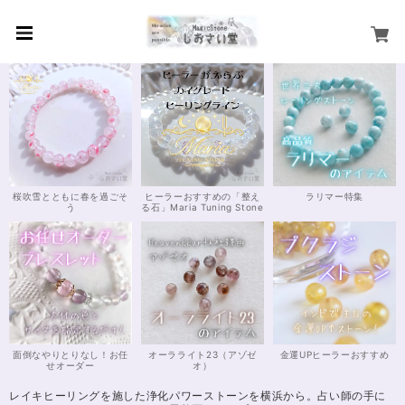
桜吹雪とともに春を過ごそ
ヒーラーおすすめの「整え
ラリマー特集
う
る石」Maria Tuning Stone
面倒なやりとりなし！お任
オーラライト23（アゾゼ
金運UPヒーラーおすすめ
せオーダー
オ）
レイキヒーリングを施した浄化パワーストーンを横浜から。占い師の手に