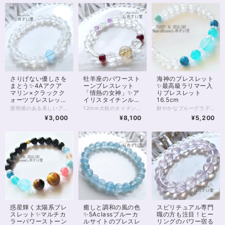
海神のブレスレット
さりげない優しさを
牡羊座のパワースト
✨最高級ラリマー入
まとう✨4Aアクア
ーンブレスレット
りブレスレット
マリン×クラックク
「情熱の女神」✨ア
16.5cm
ォーツブレスレット
イリスタイチンルチ
15cm
ルクォーツ＆ガーネ
鮮やかなブルーグラデーションが美しい 海神のブレスレット。 中央にシーブルーカルセドニー アイスアマゾナイト、アパタイトの 透明感のある組み合わせ。 また対面の1粒ラリマーは 世界三大ヒーリングストーンの1つとも言われています。 気持ちを明るく支え、 深い癒しをもたらしてくれるブレスレット。 シーブルーカルセドニー10mm アイスアマゾナイト7.5mm アパタイト7mm ラリマー7mm 5Aグレード ◆レイキヒーリング浄化、ラッピングの上、送料無料でお届け致します。 ◆特記のあるものを除き、全て天然に産出したパワーストーンを使用致しております。珠によって個別の色合い差、地中にて生じるクラック（ヒビ）、微少なインクルージョン（内包物）等が見られることがございますので、予めご承知置きくださいませ。再販品につきましては、お写真とは別の珠であっても同グレード、同様の色合いでご用意させていただきます。お届け致しますものは全て、当社基準をクリアした商品です。微少な色合いの違い、クラック、インクルージョンによる返品、交換はできかねますが、商品写真にない大きなもの等、気に掛かる場合はまず一度ご連絡ください。お客様撮影によるお写真を拝見させていただき、返送料のみお客様ご負担にて、交換を承ります。 ◆石数・デザイン調整によりサイズオーダーも可能ですので、お気軽にご連絡ください。（オーダーや、サイズ等ご確認事項のある場合は、購入手続き前にご連絡くださいませ。連絡先は、BASE内お問い合わせボタンや、Twitter @siosaido をご利用ください。） 店舗使用：2463
透明感のある美しいアクアマリンと 光を拡散するクラッククォーツの パワーストーンブレスレット。 光加減により、クラッククォーツの中に 虹が見られることもあり また、1粒アクアマリンが 真夏にも涼しげな印象です。 アクアマリンは愛情とコミュニケーションの石 結婚の守り石とも言われています。 またブルーはダイエットを促進し 精神に癒しと落ち着きをもたらし 集中力、勉強運を上げるとも。 ◆レイキヒーリング浄化、石言葉付ラッピングの上、送料無料でお届け致します。※石言葉は、お届けする石に関連する言葉のなかから占い師が選択した1つを、メッセージリボンにしてお届けします。※レイキヒーリング不要の方はご購入時コメント欄でお知らせくださいませ。 ◆特記のあるものを除き、全て天然に産出したパワーストーンを使用致しております。珠によって個別の色合い差、地中にて生じるクラック（ヒビ）、微少なインクルージョン（内包物）等が見られることがございますので、予めご承知置きくださいませ。再販品につきましては、お写真とは別の珠であっても同グレード、同様の色合いでご用意させていただきます。お届け致しますものは全て、当社基準をクリアした商品です。微少な色合いの違い、クラック、インクルージョンによる返品、交換はできかねますが、商品写真にない大きなもの等、気に掛かる場合はまず一度ご連絡ください。お客様撮影によるお写真を拝見させていただき、返送料のみお客様ご負担にて、交換を承ります。 ◆できるだけ現物に近いお色での撮影を心がけておりますが、モニター彩度等によって多少、色の相違が出る場合があります。ご容赦くださいませ。 ◆石数・デザイン調整によりサイズオーダーも可能ですので、お気軽にご連絡ください。（オーダーや、サイズ等ご確認事項のある場合は、購入手続き前にご連絡くださいませ。連絡先は、BASE内お問い合わせボタンや、Twitter @siosaido をご利用ください。） 店舗使用：2464
12mm大粒のタイチンルチルクォーツが目を惹く 牡羊座の女神のパワーストーンブレスレット。 パワフルな金毛の牡羊にちなみ どっしり、感動的なまでの輝きを魅せてくれます。 こちらのタイチンルチルクォーツの個体は、 中に入ったクラックに虹が見える、 アイリスタイチンルチルクォーツとなっています♥ 疾走感に溢れる牡羊座さんを 守護する石は深紅のガーネット。 目標に向かって疾走していく推進力を しっかりとサポートします。 ただ、頑張りすぎるあまり、視界が狭くなりすぎないようにしたい、 という課題もあるのが牡羊座。 そこで今回は、 冷静さをもたらし、過剰な興奮状態を調整すると伝えられる ライトアメジストを添えました。 10mmアイリスクォーツ、 8mmガーネット、 8mmクリスタル、 8mmクラッククォーツオーラのラインナップです。 ◆レイキヒーリング浄化、石言葉付ラッピングの上、送料無料でお届け致します。※石言葉は、お届けする石に関連する言葉のなかから占い師が選択した1つを、メッセージリボンにしてお届けします。※レイキヒーリング不要の方はご購入時コメント欄でお知らせくださいませ。 ◆特記のあるものを除き、全て天然に産出したパワーストーンを使用致しております。珠によって個別の色合い差、地中にて生じるクラック（ヒビ）、微少なインクルージョン（内包物）等が見られることがございますので、予めご承知置きくださいませ。再販品につきましては、お写真とは別の珠であっても同グレード、同様の色合いでご用意させていただきます。お届け致しますものは全て、当社基準をクリアした商品です。微少な色合いの違い、クラック、インクルージョンによる返品、交換はできかねますが、商品写真にない大きなもの等、気に掛かる場合はまず一度ご連絡ください。お客様撮影によるお写真を拝見させていただき、返送料のみお客様ご負担にて、交換を承ります。 ◆できるだけ現物に近いお色での撮影を心がけておりますが、モニター彩度等によって多少、色の相違が出る場合があります。ご容赦くださいませ。 ◆石数・デザイン調整によりサイズオーダーも可能ですので、お気軽にご連絡ください。（オーダーや、サイズ等ご確認事項のある場合は、購入手続き前にご連絡くださいませ。連絡先は、BASE内お問い合わせボタンや、Twitter @siosaido をご利用ください。） 店舗使用：2434
ット15.5cm
¥5,200
¥3,000
¥8,100
惑星輝く太陽系ブレ
癒しと調和の風の色
スピリチュアル専門
スレット✨マルチカ
✨5Aclassブルーカ
職の方も注目！ヒー
ラーパワーストーン
ルサイトのブレスレ
リングのパワー宿る