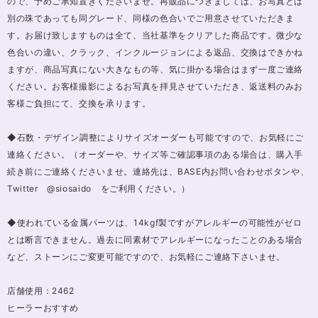
ので、予めご承知置きくださいませ。再販品につきましては、お写真とは
別の珠であっても同グレード、同様の色合いでご用意させていただきま
す。お届け致しますものは全て、当社基準をクリアした商品です。微少な
色合いの違い、クラック、インクルージョンによる返品、交換はできかね
ますが、商品写真にない大きなもの等、気に掛かる場合はまず一度ご連絡
ください。お客様撮影によるお写真を拝見させていただき、返送料のみお
客様ご負担にて、交換を承ります。
◆石数・デザイン調整によりサイズオーダーも可能ですので、お気軽にご
連絡ください。（オーダーや、サイズ等ご確認事項のある場合は、購入手
続き前にご連絡くださいませ。連絡先は、BASE内お問い合わせボタンや、
Twitter @siosaido をご利用ください。）
◆使われている金属パーツは、14kgf製ですがアレルギーの可能性がゼロ
とは断言できません。過去に同素材でアレルギーになったことのある場合
など、ストーンにご変更可能ですので、お気軽にご連絡下さいませ。
店舗使用：2462
ヒーラーおすすめ