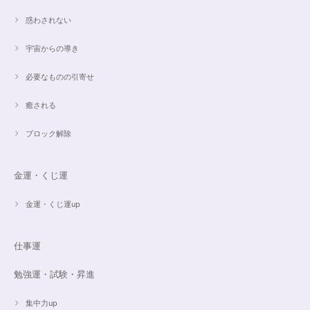
惑わされない
希望通りに作って頂けました❣️ とても綺麗でうれしいです☺️ 対応も丁寧
で、梱包も綺麗にして頂きありがとうございました😊 次に購入する時もこ
宇宙からの導き
ちらでお願いしたいと思います☺️
必要なものの引寄せ
ご売約済✨ピンクフローライト限定バイカラー✨16.5cmブレスレット
癒される
2023/09/09
ブロック解除
とても丁寧にご対応いただきありがとうございました。ストーンもすごくキ
ラキラして綺麗でした。大切に着けたいと思います(*^^*)
金運・くじ運
金運・くじ運up
16cmオーダーご売約済【うつし世はゆめ 夜の夢こそまこと】5Aclassカイヤナイト15cmブレスレット
2023/07/29
仕事運
昨日無事届きました！ 江戸川乱歩と明智小五郎にまさにイメージピッタリ
勉強運・試験・昇進
の、なんとも不思議な雰囲気のするブレスです。 サイズ直しで入れていた
だいたアメジストが、2つの色味のためにまた素敵で…すみません、語彙力
ないのでうまく表現できません。 ただ、想像通りおしゃれで素敵でした！
集中力up