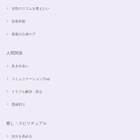
昨日、無事受け取りました。早速身につけています。 カイヤナイトがキラ
女性のリズムを整えたい
キラ綺麗で、ラリマーとのコントラストが素敵です。アメジストの淡い紫と
ラリマーの水色、好きな組み合わせです。 サイズ調整して頂け、ちょうど
安産祈願
よい大きさです。 いつもありがとうございます。
産後の心身ケア
愛と癒しの5Aラリマーブレスレット【限定ムーンストーン】✨17cm
2024/05/06
人間関係
良き出会い
コミュニケーション力up
こころを磨くアクアオーラのポイントペンダント☆さらなる高みへつながる鍵を…
2024/05/02
トラブル解決・防止
すぐに手元に届きました。写真の通りで、とてもキレイで気にいっていま
悪縁切り
す。ありがとうございました。
癒し・スピリチュアル
オーダー✨マルチカラー15cmブレスレット
2024/03/27
自分を高める