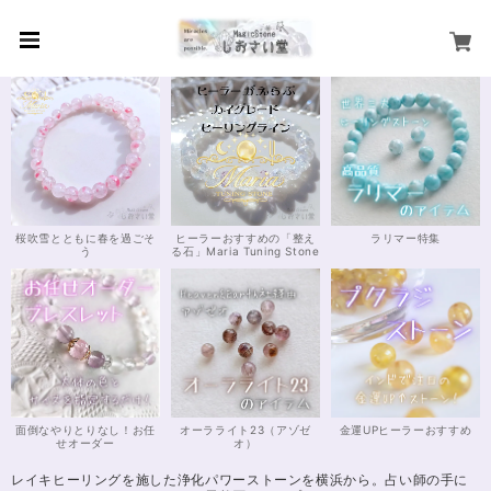
桜吹雪とともに春を過ごそ
ヒーラーおすすめの「整え
ラリマー特集
う
る石」Maria Tuning Stone
面倒なやりとりなし！お任
オーラライト23（アゾゼ
金運UPヒーラーおすすめ
せオーダー
オ）
レイキヒーリングを施した浄化パワーストーンを横浜から。占い師の手に