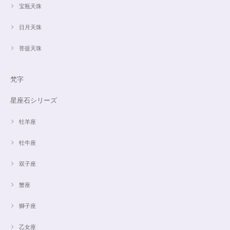
宝瓶天珠
日月天珠
菩提天珠
梵字
星座石シリーズ
牡羊座
牡牛座
双子座
蟹座
獅子座
乙女座