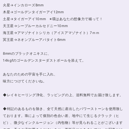
火星→インカローズ8mm
木星→ゴールデンタイガーアイ12mm
土星→タイガーアイ10mm ※環はあなたの想像力で補って！
天王星→シーブルーカルセドニー10mm
海王星→アマゾナイトシリカ（アイスアマゾナイト）7ｍｍ
冥王星→ネオンブルーアパタイト6mm
8mmのブラックオニキスに、
14kgfのゴールデンスターダストボールを添えて。
あなたのための宇宙を手に入れ、
味方につけてくださいね。
◆レイキヒーリング浄化、ラッピングの上、送料無料でお届け致します。
◆特記のあるものを除き、全て天然に産出したパワーストーンを使用致し
ております。珠によって個別の色合い差、地中にて生じるクラック（ヒ
ビ）、微少なインクルージョン（内包物）等が見られることがございます