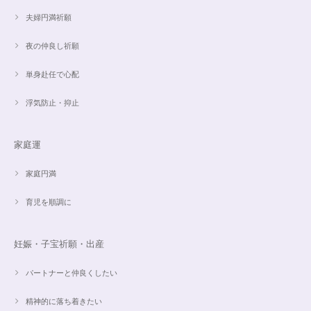
2024/09/07
夫婦円満祈願
夜の仲良し祈願
単身赴任で心配
魅惑のスピリチュアルストーン｜2本目にもおすすめ！チャロアイトのブレスレット✨16.5cm
2024/09/07
浮気防止・抑止
家庭運
オーダー✨18cmブレスレット2点セット(⋆ᵕᴗᵕ⋆).+*
2024/06/20
家庭円満
育児を順調に
こんばんは。 商品受け取りました。 サイズ調整していただき、画像で見る
より本物の方がより素敵で、大変満足してしています。 毎日パワーストー
ンに癒されそうです。 ご丁寧な対応に感謝しております。
妊娠・子宝祈願・出産
パートナーと仲良くしたい
【ご売約済】カイヤナイト×ラリマー✨16.5cmブレスレット
2024/05/13
精神的に落ち着きたい