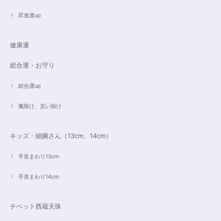
大事にします。いつもありがとうございます。
昇進運up
遠隔レイキヒーリング（人）
健康運
2023/07/16
総合運・お守り
総合運up
魔除け、災い除け
キッズ・細腕さん（13cm、14cm）
手首まわり13cm
手首まわり14cm
チベット西蔵天珠