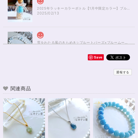
2025年ラッキーカラーボトル【1月中限定カラー】ブルーアパタイト×ルチルクォーツさざれ石
2025/02/13
雪をわたる風のきらめき✨ブルートパーズ×ブルームーンストーンブレスレット17cm
2025/01/04
Save
無事届きました！ 開けた瞬間、想像以上に可愛くて綺麗で、 とてもテンシ
ョンが上がりました！ ラッピングも可愛く、梱包もすごく丁寧で袋を開け
通報する
るのが 勿体無いくらいでした！ おまけで付いてきたさざれも可愛くて綺麗
で とても良かったです。 購入前に伺った質問や要望に対する対応も、 もの
すごく丁寧で親切でした！ お忙しい中、対応して下さって 本当にありがと
関連商品
うございました！ また機会があったら利用したいと思います。 この度は本
当にありがとうございました！
※16.5cmオーダー 努力を成功に導く✨ガーネット入りブレスレット15cm
2024/12/18