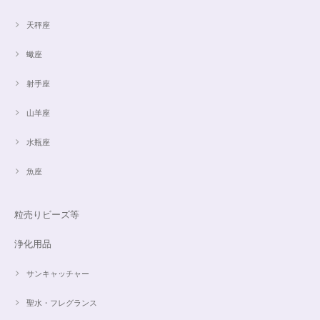
天秤座
蠍座
射手座
山羊座
水瓶座
魚座
粒売りビーズ等
浄化用品
サンキャッチャー
聖水・フレグランス