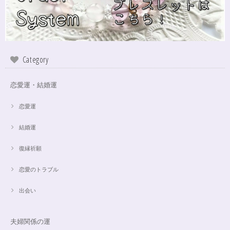
インスピレーションの湧泉✨アクアオーラブレスレット15.5cm
2024/10/22
Category
この度は、ご縁に感謝致します。 やはり、この色のアクアオーラに出会え
て、 嬉しいです。 ダークアクアオーラも幻想的ですが、この爽やかな 水色
も、ずっーと見ていられますね。 素敵なブレスレットを、有難うございま
恋愛運・結婚運
した。
恋愛運
結婚運
【限定数1】アパタイトのサザレ100g/精神安定/パワーストーンブレスレット浄化
2024/10/22
復縁祈願
思ったより小粒でしたがとても綺麗なアパタイトでした ありがとうござい
恋愛のトラブル
ました⭐︎ アパタイトは大丈夫だったのですが、箱が潰れておまけで付いてい
たフローライトのさざれが粉々でした アパタイトを固定していたテープも
取れていたので、相当揺らされたか投げられたりしたのかも…
出会い
夫婦関係の運
【限定数1】レモンクォーツのサザレ100g/空間浄化/パワーストーンブレスレット浄化