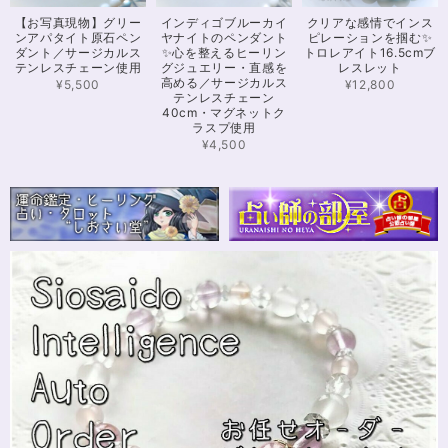
可愛いお品をありがとうございます。陽に当たるとキラキラして、とても可
【お写真現物】グリー
インディゴブルーカイ
クリアな感情でインス
愛いです！とくにシトリンの色味がとても気に入りました。まだ、気になる
ンアパタイト原石ペン
ヤナイトのペンダント
ピレーションを掴む✨
ブレスレットがたくさんあったので、また購入させていただきたいと思いま
ダント／サージカルス
✨心を整えるヒーリン
トロレアイト16.5cmブ
す。また親切で迅速、丁寧な対応をしてくださりありがとうございました。
テンレスチェーン使用
グジュエリー・直感を
レスレット
高める／サージカルス
¥5,500
¥12,800
テンレスチェーン
40cm・マグネットク
ラスプ使用
【限定数1】カイヤナイトのサザレ100g/空間浄化/パワーストーンブレスレット浄化
2024/11/25
¥4,500
さざれながら、カイヤナイトのブルーバンドやジラソールアイが見える石も
ありました きれいな石をありがとうございます⭐︎
シンデレラのパワーストーンブレスレット「夢は希むもの」✨ブルーカルセドニー16cm
ステンレス→水晶変更
2024/10/24
本日無事に、到着しました！ ワクワクしながら開封しました(*^^*) とって
もキレイな色合いで、手に取るとほんのり温かく感じ元気になる気がしま
す！リボンのメッセージも大事にします(*^^*)まさかのお名前が(芸名なの
でしょうかね？^^)同じでびっくり♡嬉しいです♡ 次回は、オーダーをお願
いしてみたいなと思いました！