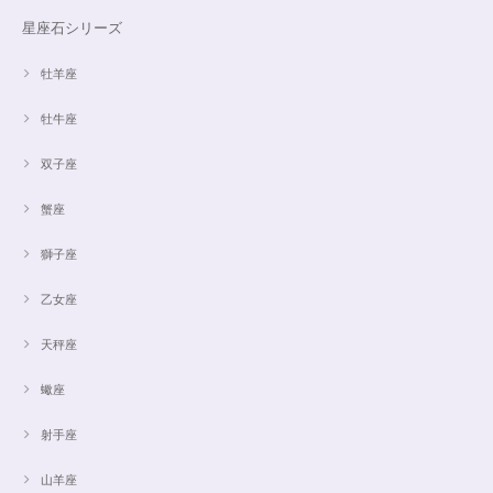
星座石シリーズ
牡羊座
牡牛座
双子座
蟹座
獅子座
乙女座
天秤座
蠍座
射手座
山羊座