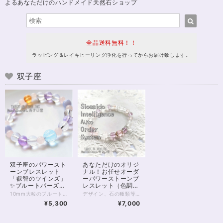
よるあなただけのハンドメイド天然石ショップ
全品送料無料！！
ラッピング＆レイキヒーリング浄化を行ってからお届け致します。
双子座
双子座のパワースト
あなただけのオリジ
ーンブレスレット
ナル！お任せオーダ
「叡智のツインズ」
ーパワーストーンブ
✨ブルートパーズ＆
レスレット（色調選
シトリン15.5cm
択可）
10mm大粒のブルートパーズと、シトリンの鮮やかさに目を奪われる 叡智の双子が宿るブレスレット。 双子座の神「カストル」と「ポルックス」は ともにゼウスの息子であると伝えられます。 仲良しの双子で武勇にすぐれていますが、 天にある双子座を見ると、竪琴を持っており、 武勇とは相反するかのような芸術性も持ち合わせることがよくわかるでしょう。 ときに二面性があるとも言われる双子座さんの性格。 それは冷静かつ正確な判断を下していく賢さでもあり、 感情的になれないことで、どこか一歩引いたようになってしまう 双子座さんの抱える辛さでもあります。 そんな双子座の星座石であるトパーズ（本商品ではブルートパーズ）とシトリン、 ブルーレースアゲートに、 バランスを取る水晶、感情を柔らげるローズクォーツを添え、 また双子座本来の冷静な判断力を良い方向に発揮すべく ライトアメジストの調和性をプラスしています。 ◆レイキヒーリング浄化、石言葉付ラッピングの上、送料無料でお届け致します。※石言葉は、お届けする石に関連する言葉のなかから占い師が選択した1つを、メッセージリボンにしてお届けします。※レイキヒーリング不要の方はご購入時コメント欄でお知らせくださいませ。 ◆特記のあるものを除き、全て天然に産出したパワーストーンを使用致しております。珠によって個別の色合い差、地中にて生じるクラック（ヒビ）、微少なインクルージョン（内包物）等が見られることがございますので、予めご承知置きくださいませ。再販品につきましては、お写真とは別の珠であっても同グレード、同様の色合いでご用意させていただきます。お届け致しますものは全て、当社基準をクリアした商品です。微少な色合いの違い、クラック、インクルージョンによる返品、交換はできかねますが、商品写真にない大きなもの等、気に掛かる場合はまず一度ご連絡ください。お客様撮影によるお写真を拝見させていただき、返送料のみお客様ご負担にて、交換を承ります。 ◆できるだけ現物に近いお色での撮影を心がけておりますが、モニター彩度等によって多少、色の相違が出る場合があります。ご容赦くださいませ。 ◆石数・デザイン調整によりサイズオーダーも可能ですので、お気軽にご連絡ください。（オーダーや、サイズ等ご確認事項のある場合は、購入手続き前にご連絡くださいませ。連絡先は、BASE内お問い合わせボタンや、Twitter @siosaido をご利用ください。） 店舗使用：2435
デザイン、石の種類等、内容をすべてパワーストーンヒーラーにお任せいただくオーダーシステムです。 チャネリング、石鑑定などを通して石を選定させていただきます。 以下の各項目をよくお読みいただき、お申し込みへお進みください。 【種類を選択してください】 種類は主に色ですが、下のほうにマルチカラー、五行、四大元素、チャクラ、四神などの分類もございます。 ご希望のものを選択してください。 【備考欄にご記入いただきたいこと】 ご注文のお手続き時に表示される備考欄に、 （必須）・性別（デザインに影響するため物理的ではなく自認される性別でお願い致します(_ _*)） （必須）・手首周りのサイズ （ある人だけ必須）・金属アレルギーあり を、ご記入ください。 ※ご記入のない場合、お申し込み時にご記入いただきましたメールやSMSへお問い合わせさせていただきます。 ※金属アレルギーの明記がない方につきましては、真鍮、合金などの金属パーツが使われることがございます。 以下の項目は、必須ではありませんが、ご希望があればご記入ください。 ・申し込み画面で選択した色以外で使いたい色 ・ブレスレットに込めたいお願い事 ・珠の大きさ（大きめ、小さめ） ・色合いの明るめ、暗め ・ゆるめ希望 など 【注意点】 ・デザインはお任せ、お届け前のデザイン確認はありません。 むしろデザイン打ち合わせとかめんどくさいし よくわからないから任せたい、という方向けのメニューです。 ・石種の選択は基本的にヒーラーにお任せとなります。 もし特に気になる石があるようでしたら 備考欄にご記入いただいても結構です。 金額が見合わない場合を除き かなりの確率でその石が入ると推測されます。 しかしとても高額な石の場合など、例外もありますことを 予めご了承くださいませ。 ・こちらは定額のサービスです。 金額をかんがみて石を選択させていただきます。 お値段からしてそう低級な石は入りません。 店内の8,000円前後の商品をご覧いただきまして どんな感じかご確認いただくと良いと思います。 ・つまりこのサービスはお得です。 ・お届け後のクレーム、リターン等は一切承りません。 石は天然のものですので、クラック（ヒビ）、インクルージョン（内包物）、エクボ（凹み）が入るものがございます。 ジェムストーンヒーラーの責任において、いただきました金額に見合ったクオリティのものをお届けすることをおお約束致します。 全体的な石の平均クオリティにつきましては店内の天然石をご覧いただき、ご確認くださいませ。 【例えば、画像のブレスレットは？】 画像にあるブレスレットには ・モルガナイト（ピンクベリル）5A ・アルバイトSA ・ピンクカルサイト ・ピンクフローライト5A ・カット水晶 などが入っています。 出荷時レイキヒーリング、無料ラッピング付きとなります。 わからない点は、画面内のお問い合わせボタン、Twitter @siosaido までお気軽にお問い合わせくださいませ。
¥5,300
¥7,000