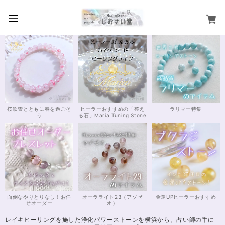
桜吹雪とともに春を過ごそ
ヒーラーおすすめの「整え
ラリマー特集
う
る石」Maria Tuning Stone
面倒なやりとりなし！お任
オーラライト23（アゾゼ
金運UPヒーラーおすすめ
せオーダー
オ）
レイキヒーリングを施した浄化パワーストーンを横浜から。占い師の手に