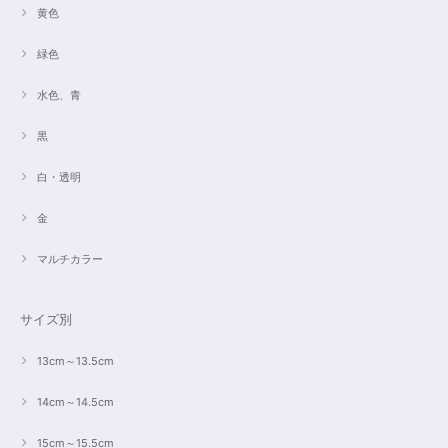
黄色
緑色
水色、青
黒
白・透明
金
マルチカラー
サイズ別
13cm～13.5cm
14cm～14.5cm
15cm～15.5cm