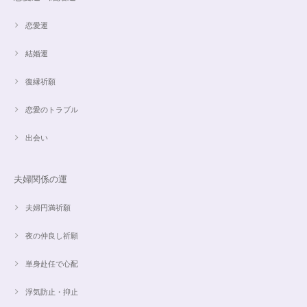
恋愛運
結婚運
復縁祈願
恋愛のトラブル
出会い
夫婦関係の運
夫婦円満祈願
夜の仲良し祈願
単身赴任で心配
浮気防止・抑止