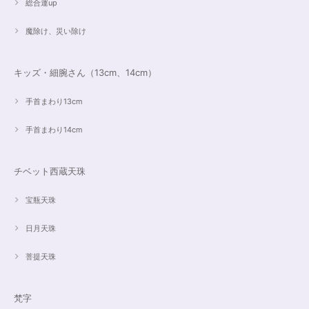
総合運up
魔除け、災い除け
キッズ・細腕さん（13cm、14cm）
手首まわり13cm
手首まわり14cm
チベット西蔵天珠
宝瓶天珠
日月天珠
菩提天珠
梵字