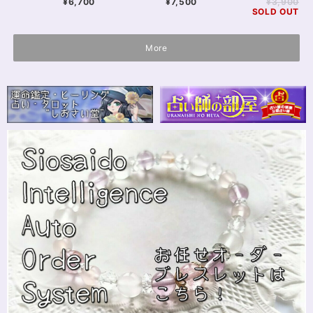
¥6,700
¥7,500
¥3,900
SOLD OUT
More