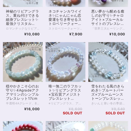
神秘のリビアングラ
ネコチャンカワイイ
悪い夢から醒める癒
ス。重ね付けできる
ネ✨にゃんにゃん恋
しのお守り✨チャロ
細身ブレスレット✨
愛運を引き寄せるス
アイト×ブルーカル
最強クリスタル
トロベリークォーツ
サイトのブレスレッ
17.5cm
ブレスレット16cm
ト15cm
ロマンチックなリビアングラスの細身ブレスレットです。 リビアングラスは幅10mm大粒のラフカット。不規則な断面がきらきらと光に輝きます。 リビアの砂漠で発見されるこの、ガラス質の石は、約2900万年前に隕石の衝突や爆発の影響でできたと考えられています。 太古の昔を感じさせる1粒は、スピリチュアル面でも珍重される石。 意識を宇宙へとつなぎ、創造力や直感を高めるといわれています。 中央の大きな1石のほか、水晶の間に5mm珠リビアングラスが5珠、間を空けて並びます。 また、水晶は6mmの128面カット。 水晶ならではの透明感にカットが加わることで、手首まわりから光を美しく反射する珠です。 主に6mmの珠で構成されている淡色のブレスレットになるため、他のブレスレットと合わせて重ねづけにもおすすめ！ ◆レイキヒーリング浄化、石言葉付ラッピングの上、送料無料でお届け致します。※石言葉は、お届けする石に関連する言葉のなかから占い師が選択した1つを、メッセージリボンにしてお届けします。※レイキヒーリング不要の方はご購入時コメント欄でお知らせくださいませ。 ◆特記のあるものを除き、全て天然に産出したパワーストーンを使用致しております。珠によって個別の色合い差、地中にて生じるクラック（ヒビ）、微少なインクルージョン（内包物）等が見られることがございますので、予めご承知置きくださいませ。再販品につきましては、お写真とは別の珠であっても同グレード、同様の色合いでご用意させていただきます。お届け致しますものは全て、当社基準をクリアした商品です。微少な色合いの違い、クラック、インクルージョンによる返品、交換はできかねますが、商品写真にない大きなもの等、気に掛かる場合はまず一度ご連絡ください。お客様撮影によるお写真を拝見させていただき、返送料のみお客様ご負担にて、交換を承ります。 ◆できるだけ現物に近いお色での撮影を心がけておりますが、モニター彩度等によって多少、色の相違が出る場合があります。ご容赦くださいませ。 ◆石数・デザイン調整によりサイズオーダーも可能ですので、お気軽にご連絡ください。（オーダーや、サイズ等ご確認事項のある場合は、購入手続き前にご連絡くださいませ。連絡先は、BASE内お問い合わせボタンや、Twitter @siosaido をご利用ください。） 店舗使用：2503
ストロベリークォーツをฅ^._.^ฅねこの形にカービングした1珠がかわいい、恋愛運ブレスレット。 そもそも猫は幸運を運んでくる生き物といわれています。 かわいらしくファンも多い猫は、存在するだけで幸せを感じさせてくれることも多いですよね♥ 今回はストロベリークォーツのねこさんなので、特に恋愛運に強いことは間違いなさそう。 ストロベリークォーツは、恋愛に積極的になれない人や、長く恋愛から遠ざかっていた人にも効果的で、ときめく気持ちを呼び覚まし、行動力をアップさせる働きがあるといわれています。 猫さん以外の部分は、やはり恋愛の縁結びに強いといわれているピンクカルセドニー（8mm）です。 ピンクカルセドニーをはじめ、カルセドニー類は縁結びの石といわれています。特にピンクのものは恋愛向き。 新しい恋愛や出会いを探している方、片思い中の方におもすすめです。 ◆レイキヒーリング浄化、石言葉付ラッピングの上、送料無料でお届け致します。※石言葉は、お届けする石に関連する言葉のなかから占い師が選択した1つを、メッセージリボンにしてお届けします。※レイキヒーリング不要の方はご購入時コメント欄でお知らせくださいませ。 ◆特記のあるものを除き、全て天然に産出したパワーストーンを使用致しております。珠によって個別の色合い差、地中にて生じるクラック（ヒビ）、微少なインクルージョン（内包物）等が見られることがございますので、予めご承知置きくださいませ。再販品につきましては、お写真とは別の珠であっても同グレード、同様の色合いでご用意させていただきます。お届け致しますものは全て、当社基準をクリアした商品です。微少な色合いの違い、クラック、インクルージョンによる返品、交換はできかねますが、商品写真にない大きなもの等、気に掛かる場合はまず一度ご連絡ください。お客様撮影によるお写真を拝見させていただき、返送料のみお客様ご負担にて、交換を承ります。 ◆できるだけ現物に近いお色での撮影を心がけておりますが、モニター彩度等によって多少、色の相違が出る場合があります。ご容赦くださいませ。 ◆石数・デザイン調整によりサイズオーダーも可能ですので、お気軽にご連絡ください。（オーダーや、サイズ等ご確認事項のある場合は、購入手続き前にご連絡くださいませ。連絡先は、BASE内お問い合わせボタンや、Twitter @siosaido をご利用ください。） 店舗使用：2502
「世界三大ヒーリングストーン」の1つ、 チャロアイトを使用したブレスレットです。 チャロアイトは希少性が高く、 癒しの力が特に強いことから人気の石。 今回は、4Aクラスの高品質な石を使用しています。 合わせる空色の石は 最上級5Aクラスのブルーカルサイト。 こちらも癒しと明るさ、 落ち着きをもたらしてくれる石として 伝えられてきました。 今回使用しているブルーカルサイトは 秋空のような爽やかな色合いが特徴です。 水晶と見紛う薄いパープルは ラベンダーアメジスト。 こちらも迷いを導く石です。 女性の強い味方、ブルームーンストーンは こちらも5Aクラスできれいなブルーシラーを楽しんでいただけますよ。 癒し、導きのほしい方におすすめの ハイグレードラインです。 ◆レイキヒーリング浄化、石言葉付ラッピングの上、送料無料でお届け致します。※石言葉は、お届けする石に関連する言葉のなかから占い師が選択した1つを、メッセージリボンにしてお届けします。※レイキヒーリング不要の方はご購入時コメント欄でお知らせくださいませ。 ◆特記のあるものを除き、全て天然に産出したパワーストーンを使用致しております。珠によって個別の色合い差、地中にて生じるクラック（ヒビ）、微少なインクルージョン（内包物）等が見られることがございますので、予めご承知置きくださいませ。再販品につきましては、お写真とは別の珠であっても同グレード、同様の色合いでご用意させていただきます。お届け致しますものは全て、当社基準をクリアした商品です。微少な色合いの違い、クラック、インクルージョンによる返品、交換はできかねますが、商品写真にない大きなもの等、気に掛かる場合はまず一度ご連絡ください。お客様撮影によるお写真を拝見させていただき、返送料のみお客様ご負担にて、交換を承ります。 ◆できるだけ現物に近いお色での撮影を心がけておりますが、モニター彩度等によって多少、色の相違が出る場合があります。ご容赦くださいませ。 ◆石数・デザイン調整によりサイズオーダーも可能ですので、お気軽にご連絡ください。（オーダーや、サイズ等ご確認事項のある場合は、購入手続き前にご連絡くださいませ。連絡先は、BASE内お問い合わせボタンや、Twitter @siosaido をご利用ください。） ・ヒーラーおすすめ 店舗使用：2424
¥10,080
¥7,900
¥10,000
穏やかさこそ心のお
唯一無二のラフカッ
雪をわたる風のきら
守り✨4Agradeアク
ト✨リビアングラス
めき✨ブルートパー
アマリンのシンプル
×宝石質アメジスト
ズ×ブルームーンス
ブレスレット17cm
ブレスレット
トーンブレスレット
16.5cm
17cm
半透明4Aグレード、8mmのアクアマリンをシンプルに連ねた、爽やかな海のようなパワーストーンブレスレットです。 そもそもアクアマリンは、海の水を思わせる色から名付けられました。 石のもつオーラは癒しに満ち、かつ理性を見失うことなく知的で、 アクアマリンはやがてコミュニケーションの石、 また結婚のお守り石とも呼ばれるようになりました。 恋愛に限らず、心を通わせたい人との橋渡しをしてくれるのが アクアマリン最大の特徴であるともいえます。 アクアマリンのなかでも4Aは、透明な部分と不透明な部分が混在するクラスです。 アクアマリンにありがちな黒色の内包物も、ゼロではありませんが、肉眼で見て気になるほど大きなものはありません。 内包物に関しては、高性能カメラのほうが肉眼よりもよく映し出すことに長けていますので、画像をご確認いただくと良いでしょう。 お写真は太陽光下での撮影ですが、電灯下でも美しい水色を見せてくれるグレードです。 天使の石とも呼ばれるアクアマリンをぜひお楽しみください。 ヒーラーおすすめ 店舗使用：2501
※リビアングラス、アメジスト共に、再入荷が未定の玉で数量が限られます。 また昨今、クラッククォーツオーラは欠品することが多く 再販の予定は在庫状況によります※ 2つと同じ形のないラフのリビアングラスに、 透明度抜群の宝石質アメジスト。 そして昨今品薄の続く、クラッククォーツオーラがパールのように輝く 強いオーラのブレスレットです。 リビアングラスは出会う人を選ぶといわれる石。 持ち主さまには必ず、リビアングラスとの強いご縁があるそうです。 ラフにカットされたリビアングラスは透明度も高く、 特徴的な気泡も入っています。 同じ形のないリビアングラスとの出会いをぜひ楽しんでください。 またリビアングラスの両脇を飾る宝石質のアメジストは 美しく細かなカットが施され、光を拡散する良品です。 クラッククォーツオーラは、クラッククォーツに金属を蒸着して作るスピリチュアルストーンです。 水晶への蒸着を行うレインボーオーラと違い、 中に細かなクラックが入っており、全体として白色が目立ちパールのような輝きが出ますが 透明度もあるため、光が拡散し大変美しい1本です。 ◆レイキヒーリング浄化、石言葉付ラッピングの上、送料無料でお届け致します。※石言葉は、お届けする石に関連する言葉のなかから占い師が選択した1つを、メッセージリボンにしてお届けします。※レイキヒーリング不要の方はご購入時コメント欄でお知らせくださいませ。 ◆特記のあるものを除き、全て天然に産出したパワーストーンを使用致しております。珠によって個別の色合い差、地中にて生じるクラック（ヒビ）、微少なインクルージョン（内包物）等が見られることがございますので、予めご承知置きくださいませ。再販品につきましては、お写真とは別の珠であっても同グレード、同様の色合いでご用意させていただきます。お届け致しますものは全て、当社基準をクリアした商品です。微少な色合いの違い、クラック、インクルージョンによる返品、交換はできかねますが、商品写真にない大きなもの等、気に掛かる場合はまず一度ご連絡ください。お客様撮影によるお写真を拝見させていただき、返送料のみお客様ご負担にて、交換を承ります。 ◆できるだけ現物に近いお色での撮影を心がけておりますが、モニター彩度等によって多少、色の相違が出る場合があります。ご容赦くださいませ。 ◆石数・デザイン調整によりサイズオーダーも可能ですので、お気軽にご連絡ください。（オーダーや、サイズ等ご確認事項のある場合は、購入手続き前にご連絡くださいませ。連絡先は、BASE内お問い合わせボタンや、Twitter @siosaido をご利用ください。） ヒーラーおすすめ 店舗使用：2467
きいんと寒い冬の季節感にぴったり （でも実は、涼やかに装いたい夏にもぴったり……） 透明感あふれるブルートパーズ入りのブレスレットです。 ブルートパーズは知性と癒しの石。 光を透過する鮮やかな水色が 見る人をほっとさせてくれます。 スピリチュアル的には、集中力を高め自己成長を助ける、といわれてきた石で 仕事運や勉強運にも適しているでしょう。 今回はブルートパーズに白い石たちを合わせていますが、 このうち4石はブルームーンストーンです。 4枚目お写真にありますとおり、ブルーシラーのきれいに浮くムーンストーンは 夜間にこそ本領を発揮し、 光の具合によって、とらえどころのない青い輝きを魅せてくれます。 ムーンストーン両脇には、 浄化のフロスト水晶を配置しました。 フロスト水晶は、磨き方で透明感を落としたクリスタルですが お写真のとおり光を通しており、透明感を失ったわけではありません。 氷のようなシャリ感を感じさせてくれる石の1つです。 ◆レイキヒーリング浄化、石言葉付ラッピングの上、送料無料でお届け致します。※石言葉は、お届けする石に関連する言葉のなかから占い師が選択した1つを、メッセージリボンにしてお届けします。※レイキヒーリング不要の方はご購入時コメント欄でお知らせくださいませ。 ◆特記のあるものを除き、全て天然に産出したパワーストーンを使用致しております。珠によって個別の色合い差、地中にて生じるクラック（ヒビ）、微少なインクルージョン（内包物）等が見られることがございますので、予めご承知置きくださいませ。再販品につきましては、お写真とは別の珠であっても同グレード、同様の色合いでご用意させていただきます。お届け致しますものは全て、当社基準をクリアした商品です。微少な色合いの違い、クラック、インクルージョンによる返品、交換はできかねますが、商品写真にない大きなもの等、気に掛かる場合はまず一度ご連絡ください。お客様撮影によるお写真を拝見させていただき、返送料のみお客様ご負担にて、交換を承ります。 ◆できるだけ現物に近いお色での撮影を心がけておりますが、モニター彩度等によって多少、色の相違が出る場合があります。ご容赦くださいませ。 ◆石数・デザイン調整によりサイズオーダーも可能ですので、お気軽にご連絡ください。（オーダーや、サイズ等ご確認事項のある場合は、購入手続き前にご連絡くださいませ。連絡先は、BASE内お問い合わせボタンや、Twitter @siosaido をご利用ください。） 店舗使用：2466
¥16,000
¥8,600
¥9,540
SOLD OUT
SOLD OUT