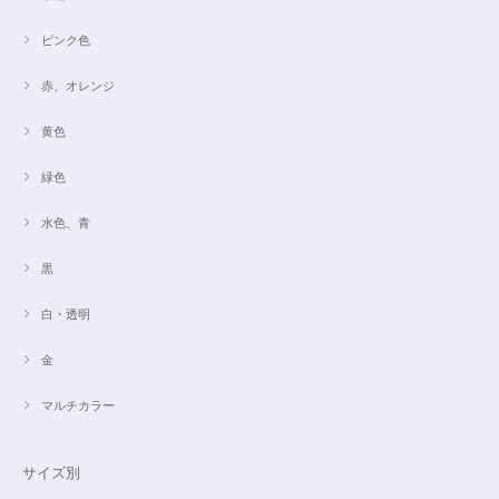
ピンク色
赤、オレンジ
黄色
緑色
水色、青
黒
白・透明
金
マルチカラー
サイズ別