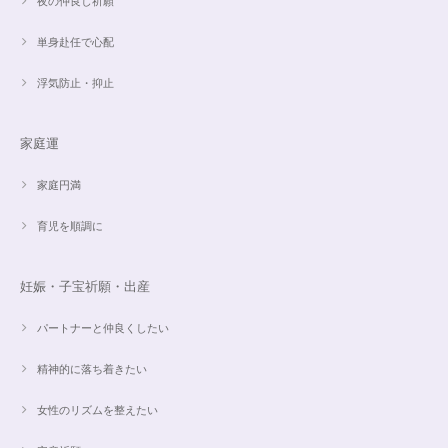
夜の仲良し祈願
単身赴任で心配
浮気防止・抑止
家庭運
家庭円満
育児を順調に
妊娠・子宝祈願・出産
パートナーと仲良くしたい
精神的に落ち着きたい
女性のリズムを整えたい