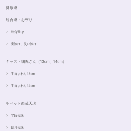
健康運
総合運・お守り
総合運up
魔除け、災い除け
キッズ・細腕さん（13cm、14cm）
手首まわり13cm
手首まわり14cm
チベット西蔵天珠
宝瓶天珠
日月天珠