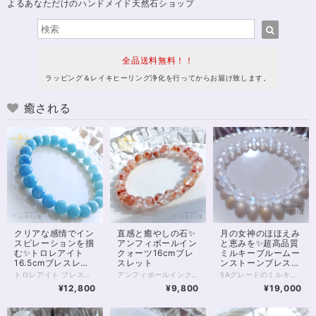
よるあなただけのハンドメイド天然石ショップ
全品送料無料！！
ラッピング＆レイキヒーリング浄化を行ってからお届け致します。
癒される
クリアな感情でイン
直感と癒やしの石✨
月の女神のほほえみ
スピレーションを掴
アンフィボールイン
と恵みを✨超高品質
む✨トロレアイト
クォーツ16cmブレ
ミルキーブルームー
16.5cmブレスレッ
スレット
ンストーンブレスレ
ト
ット16.5cm
トロレアイト ブレスレット 静かな空のように、やさしく広がる青のグラデーション。 淡いブルーから深みのある色合いへと移ろうその表情は、心の奥にそっと沁みわたるような美しさを持っています。 グラデーションがここまで美しいトロレアイトのブレスレットは決して多くありません✨ トロレアイトは、 思考や感情を静かに整え、 内側のざわめきをやさしく鎮めてくれる石。 情報や感情に揺さぶられやすいときほど、 一度立ち止まり、 “本来の自分の感覚”に戻ることの大切さを教えてくれます。 スピリチュアルな感性を大切にしている方や、 内観・瞑想・エネルギーワークを日常に取り入れている方にもおすすめの一本です。 今回のブレスレットは、 やわらかなブルーの濃淡が美しくつながるグラデーションタイプ。 見ているだけで呼吸が深くなるような、 穏やかで澄んだ存在感があります。 日々の中でふと触れたとき、 心を静けさへと導いてくれるでしょう。 ⸻ 【サイズ】 珠サイズ：約8mm 内周：約16.5cm ※1点もの／再入荷未定 ⸻ こんな方におすすめ ・心を落ち着けたい ・思考をクリアにしたい ・内観や瞑想を深めたい ・スピリチュアルな感覚を整えたい ⸻ 石は願いを叶えるためのものではなく、 あなた自身を整えるための“道具”。 このブレスレットが、 あなたの心と流れをやさしく整えるきっかけとなりますように。 — Maria Tuning Stone — ◆レイキヒーリング浄化、石言葉付ラッピングの上、送料無料でお届け致します。※石言葉は、お届けする石に関連する言葉のなかから占い師が選択した1つを、メッセージリボンにしてお届けします。※レイキヒーリング不要の方はご購入時コメント欄でお知らせくださいませ。 ◆特記のあるものを除き、全て天然に産出したパワーストーンを使用致しております。珠によって個別の色合い差、地中にて生じるクラック（ヒビ）、微少なインクルージョン（内包物）等が見られることがございますので、予めご承知置きくださいませ。お届け致しますものは全て、当社基準をクリアした商品です。微少な色合いの違い、クラック、インクルージョンによる返品、交換はできかねますが、商品写真にない大きなもの等、気に掛かる場合はまず一度ご連絡ください。お客様撮影によるお写真を拝見させていただき、返送料のみお客様ご負担にて、交換を承ります。 ◆できるだけ現物に近いお色での撮影を心がけておりますが、モニター彩度等によって多少、色の相違が出る場合があります。ご容赦くださいませ。 ◆石数・デザイン調整によりサイズオーダーも可能ですので、お気軽にご連絡ください。（オーダーや、サイズ等ご確認事項のある場合は、購入手続き前にご連絡くださいませ。連絡先は、BASE内お問い合わせボタンや、Twitter @siosaido をご利用ください。） ◆こちらの商品は拡大オーダーに珠入荷のためのお時間をいただくことがございます。 店舗使用：2603 ヒーラーおすすめ
アンフィボールインクォーツ ブレスレット 内側にそっと灯るような、赤い景色。 ひと粒ひと粒に浮かぶインクルージョンが、まるで“内なる想い”を映し出すような一本です。 アンフィボールインクォーツは、 自分の奥にある感情や本音にやさしく気づかせ、 「本当はどうしたいのか」を静かに整えていく石。 外側の出来事に振り回されるのではなく、 自分の中心に戻ること。 そこから選び直すこと。 そんな“流れの再調整”をしたいときに、 そっと寄り添ってくれます。 今回のブレスレットは、 透明感のある水晶の中に、赤〜オレンジの内包物がやわらかく広がる美しい個体を厳選。 派手さではなく、 じんわりと心に残るような存在感。 日常の中でふと目に入るたびに、 「整える」という感覚を思い出させてくれるでしょう。 ⸻ 【サイズ】 珠サイズ：約7.5〜8mm 内周：約16cm 【価格】 9,800円（税込） ※1点もの／再入荷未定 ⸻ こんな方におすすめ ・気持ちを整理したい ・自分の本音を大切にしたい ・流れを整えて前に進みたい ・感情に振り回されやすいと感じる ⸻ 石は願いを叶えるためのものではなく、 あなた自身を整えるための“道具”。 このブレスレットが、 あなたの心と流れをやさしく整えるきっかけとなりますように。 — Maria Tuning Stone — ◆レイキヒーリング浄化、石言葉付ラッピングの上、送料無料でお届け致します。※石言葉は、お届けする石に関連する言葉のなかから占い師が選択した1つを、メッセージリボンにしてお届けします。※レイキヒーリング不要の方はご購入時コメント欄でお知らせくださいませ。 ◆特記のあるものを除き、全て天然に産出したパワーストーンを使用致しております。珠によって個別の色合い差、地中にて生じるクラック（ヒビ）、インクルージョン（内包物）による凹み等が見られることがございますので、予めご承知置きくださいませ。お届け致しますものは全て、当社基準をクリアした商品です。微少な色合いの違い、クラック、インクルージョンによる返品、交換はできかねますが、商品写真にない大きなもの等、気に掛かる場合はまず一度ご連絡ください。お客様撮影によるお写真を拝見させていただき、返送料のみお客様ご負担にて、返品を承ります。 ◆できるだけ現物に近いお色での撮影を心がけておりますが、モニター彩度、直射日光の有無によって多少、色の相違が出る場合があります。ご容赦くださいませ。 ◆石数・デザイン調整によりサイズオーダーも可能ですので、お気軽にご連絡ください。（オーダーや、サイズ等ご確認事項のある場合は、購入手続き前にご連絡くださいませ。連絡先は、BASE内お問い合わせボタンや、Twitter @siosaido をご利用ください。） ◆こちらの商品は拡大オーダーに珠入荷のためのお時間をいただくことがございます。 店舗使用：2602 ヒーラーおすすめ
5Aグレードのミルキーブルームーンストーン（ペリステライト） クラックがほとんどみられない綺麗な躯体、 優しさを感じさせるミルキーな色あいが魅力的な1本です。 あえて他の石と組み合わせることなく 1種類のみでまとめた、非常に美しいブレスレット。 すべて7.5～8mmの珠となります。 どの珠にもうつくしいブルーシラーが大きく浮かび、 光の当たり具合、昼か夜かによっても、さまざまな表情を見せてくれるでしょう。 今回、個体価格差により少しお値下げでお出ししております。 特別な輝きをぜひ身に付けてみてください。 ◆レイキヒーリング浄化、石言葉付ラッピングの上、送料無料でお届け致します。※石言葉は、お届けする石に関連する言葉のなかから占い師が選択した1つを、メッセージリボンにしてお届けします。※レイキヒーリング不要の方はご購入時コメント欄でお知らせくださいませ。 ◆特記のあるものを除き、全て天然に産出したパワーストーンを使用致しております。珠によって個別の色合い差、地中にて生じるクラック（ヒビ）、微少なインクルージョン（内包物）等が見られることがございますので、予めご承知置きくださいませ。再販品につきましては、お写真とは別の珠であっても同グレード、同様の色合いでご用意させていただきます。お届け致しますものは全て、当社基準をクリアした商品です。微少な色合いの違い、クラック、インクルージョンによる返品、交換はできかねますが、商品写真にない大きなもの等、気に掛かる場合はまず一度ご連絡ください。お客様撮影によるお写真を拝見させていただき、返送料のみお客様ご負担にて、交換を承ります。 ◆できるだけ現物に近いお色での撮影を心がけておりますが、モニター彩度等によって多少、色の相違が出る場合があります。ご容赦くださいませ。 ◆デザイン調整によりサイズオーダーも可能ですので、お気軽にご連絡ください。（デザイン変更なしのサイズオーダーは金額up必須。また類似した色あい・サイズのムーンストーンをお探しするため、お待たせすることがございます）（オーダーや、サイズ等ご確認事項のある場合は、購入手続き前にご連絡くださいませ。連絡先は、BASE内お問い合わせボタンや、Twitter @siosaido をご利用ください。） 店舗使用：2440 6月誕生石・ヒーラーおすすめ
¥12,800
¥9,800
¥19,000