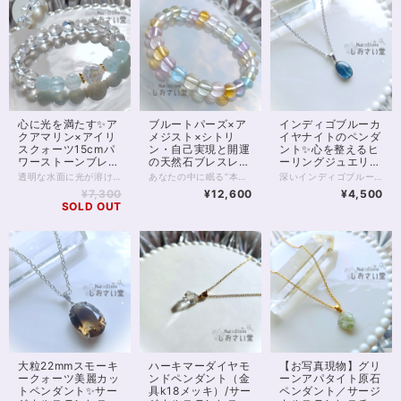
心に光を満たす✨ア
ブルートパーズ×ア
インディゴブルーカ
クアマリン×アイリ
メジスト×シトリ
イヤナイトのペンダ
スクォーツ15cmパ
ン・自己実現と開運
ント✨心を整えるヒ
ワーストーンブレス
の天然石ブレスレッ
ーリングジュエリ
レット
ト✨16cm
ー・直感を高める／
透明な水面に光が溶け込むような、澄んだエネルギーをまとうパワーストーンブレスレット。 4Aクラスのアクアマリンは内包物が少なく、アイシーな水色は冬らしい冷たさ、夏には涼しげな輝きをまといます。 心を静かに整え、コミュニケーションに調和をもたらす「癒しの石」として知られるアクアマリン。 穏やかな海の波のように、不安や緊張をやわらげ、あなた本来の魅力を自然に引き出してくれるでしょう。 中央には、虹色の光がきらめくアイリスクォーツと、オーラ加工が施されたクラッククォーツを組み合わせました。 アイリスクォーツは、光に反射して細かな虹が浮かびあがり、 持ち主の願いを明るい未来へと導く“幸運のサイン”を象徴する石です。 浄化と引き寄せのエネルギーを同時に持つため、新しいスタートや気持ちを切り替えたいときにも最適。 全体を包みこむ水晶の透明感が、心や空間の不要なエネルギーをすっきりとリセットし、清らかな流れを保ってくれます。 瑞々しさと透明感に満ちたこのブレスレットは、日常にさりげなく寄り添いながら、まるで光のヴェールをまとったような守りの力となるでしょう。 癒し・浄化・幸運のサポートを求める方や、気持ちを整えて前向きに歩きたい方にぴったりの一本です。 ※金属部分はゴールドフィルドを使用しています。 ◆レイキヒーリング浄化、石言葉付ラッピングの上、送料無料でお届け致します。※石言葉は、お届けする石に関連する言葉のなかから占い師が選択した1つを、メッセージリボンにしてお届けします。※レイキヒーリング不要の方はご購入時コメント欄でお知らせくださいませ。 ◆特記のあるものを除き、全て天然に産出したパワーストーンを使用致しております。珠によって個別の色合い差、地中にて生じるクラック（ヒビ）、微少なインクルージョン（内包物）等が見られることがございますので、予めご承知置きくださいませ。再販品につきましては、お写真とは別の珠であっても同グレード、同様の色合いでご用意させていただきます。お届け致しますものは全て、当社基準をクリアした商品です。微少な色合いの違い、クラック、インクルージョンによる返品、交換はできかねますが、商品写真にない大きなもの等、気に掛かる場合はまず一度ご連絡ください。お客様撮影によるお写真を拝見させていただき、返送料のみお客様ご負担にて、交換を承ります。 ◆できるだけ現物に近いお色での撮影を心がけておりますが、モニター彩度等によって多少、色の相違が出る場合があります。ご容赦くださいませ。 ◆石数・デザイン調整によりサイズオーダーも可能ですので、お気軽にご連絡ください。（オーダーや、サイズ等ご確認事項のある場合は、購入手続き前にご連絡くださいませ。連絡先は、BASE内お問い合わせボタンや、Twitter @siosaido をご利用ください。） 店舗使用：2513
あなたの中に眠る“本来の輝き”を呼び覚ます、光のブレスレット。 ブルートパーズ・ラベンダーアメジスト・シトリン・プラシオライト・ローズクォーツ・レモンクォーツ――6つの波動がひとつの輪となり、魂の進化をサポートします。 それぞれの石は、自己実現へと導くステージを象徴しています。 ブルートパーズは思考を明晰にし、夢を具現化するための「真実の道」を示し、 ラベンダーアメジストは迷いを祓い、精神を高次の領域へと導きます。 シトリンは豊かさと成功の波を呼び、 プラシオライトは心の調和と現実的な行動力を整え、 ローズクォーツは自己愛と他者への愛を循環させ、 レモンクォーツは光に満ちた未来を信じる勇気を与えてくれます。 6つの石がもたらすエネルギーは、まるであなたの人生に“新しい地図”を描くように働きます。 これまでの経験を糧に、より大きな自己表現や使命へと進むタイミングを感じている方におすすめです。 虹のように輝くこのブレスレットは、「今の自分を超える力」と「新たな可能性の扉」を開く象徴。 手にした瞬間、あなたのエネルギーフィールドに光が差し込み、未来の自分と共鳴しはじめるでしょう。 すべての夢を現実へ―― このブレスレットは、あなたの“自己実現の旅”を優しく見守りながら、運気の流れを明るい方向へと導いてくれます。 ※珠サイズは7mmです ◆レイキヒーリング浄化、石言葉付ラッピングの上、送料無料でお届け致します。※石言葉は、お届けする石に関連する言葉のなかから占い師が選択した1つを、メッセージリボンにしてお届けします。※レイキヒーリング不要の方はご購入時コメント欄でお知らせくださいませ。 ◆特記のあるものを除き、全て天然に産出したパワーストーンを使用致しております。珠によって個別の色合い差、地中にて生じるクラック（ヒビ）、微少なインクルージョン（内包物）等が見られることがございますので、予めご承知置きくださいませ。再販品につきましては、お写真とは別の珠であっても同グレード、同様の色合いでご用意させていただきます。お届け致しますものは全て、当社基準をクリアした商品です。微少な色合いの違い、クラック、インクルージョンによる返品、交換はできかねますが、商品写真にない大きなもの等、気に掛かる場合はまず一度ご連絡ください。お客様撮影によるお写真を拝見させていただき、返送料のみお客様ご負担にて、交換を承ります。 ◆できるだけ現物に近いお色での撮影を心がけておりますが、モニター彩度等によって多少、色の相違が出る場合があります。ご容赦くださいませ。 ◆石数・デザイン調整によりサイズオーダーも可能ですので、お気軽にご連絡ください。（オーダーや、サイズ等ご確認事項のある場合は、購入手続き前にご連絡くださいませ。連絡先は、BASE内お問い合わせボタンや、Twitter @siosaido をご利用ください。） ・ヒーラーおすすめ 店舗使用：2512
深いインディゴブルーの光が静かに胸元で輝く、インディゴブルーカイヤナイトのペンダント。夜明け前の空を閉じ込めたようなこの石は、心の奥にある真実と再びつながるためのサポートをしてくれるといわれています。 カイヤナイトは「心を整え、真の道へ導く石」。 思考や感情の乱れを静め、迷いを手放し、自分らしさを取り戻す助けとなります。 スピリチュアルの世界では“魂の羅針盤”とも呼ばれ、直感を高め、あなたの中に眠る答えを見つける力を与えてくれるでしょう。 また、この石は他者との不要なエネルギーコードを断ち切る力を持つとされ、過去のしがらみや依存から自由になるサポートをしてくれます。 人間関係や感情の整理をしたいとき、前へ進む勇気を与えてくれるお守りのような存在です。 透明感のある深いブルーは、光の角度によってグラデーションのように表情を変えます。 静かな中にも確かな力を感じる、唯一無二の輝きです。 直感やインスピレーションを大切にしたい方、冷静な判断力を取り戻したい方にもおすすめです。 石言葉は「真理」「浄化」「直感」「自己の確立」「霊的成長」。あなたの心に寄り添いながら、静かに道を照らしてくれるようなペンダントです。 石サイズ：縦約13mm、横約9mm マグネットクラスプ仕様。首の後ろで金具を開いてつなげる手間がありません。 金属部分はサージカルステンレスを使用した金属アレルギー対応商品です。 ※完全に金属アレルギーが起こらないわけではありません。サージカルステンレスへのアレルギー反応有無をご確認ください。 ◆レイキヒーリング浄化、石言葉付ラッピングの上、送料無料でお届け致します。※石言葉は、お届けする石に関連する言葉のなかから占い師が選択した1つを、メッセージリボンにしてお届けします。※レイキヒーリング不要の方はご購入時コメント欄でお知らせくださいませ。 ◆特記のあるものを除き、全て天然に産出したパワーストーンを使用致しております。珠によって個別の色合い差、地中にて生じるクラック（ヒビ）、微少なインクルージョン（内包物）等が見られることがございますので、予めご承知置きくださいませ。微少な色合いの違い、クラック、インクルージョンによる返品、交換はできかねますが、商品写真にない大きなもの等、気に掛かる場合はまず一度ご連絡ください。お客様撮影によるお写真を拝見させていただき、返送料のみお客様ご負担にて、交換を承ります。 ◆できるだけ現物に近いお色での撮影を心がけておりますが、モニター彩度等によって多少、色の相違が出る場合があります。ご容赦くださいませ。
サージカルステンレ
¥7,300
¥12,600
¥4,500
スチェーン40cm・
SOLD OUT
マグネットクラスプ
使用
大粒22mmスモーキ
ハーキマーダイヤモ
【お写真現物】グリ
ークォーツ美麗カッ
ンドペンダント（金
ーンアパタイト原石
トペンダント✨サー
具k18メッキ）/サー
ペンダント／サージ