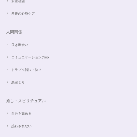
安産祈願
産後の心身ケア
人間関係
良き出会い
コミュニケーション力up
トラブル解決・防止
悪縁切り
癒し・スピリチュアル
自分を高める
惑わされない