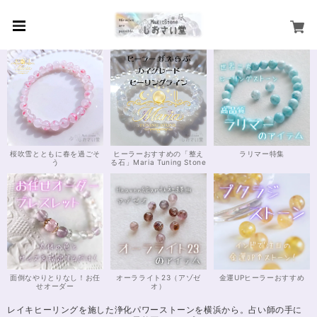
桜吹雪とともに春を過ごそ
ヒーラーおすすめの「整え
ラリマー特集
う
る石」Maria Tuning Stone
面倒なやりとりなし！お任
オーラライト23（アゾゼ
金運UPヒーラーおすすめ
せオーダー
オ）
レイキヒーリングを施した浄化パワーストーンを横浜から。占い師の手に