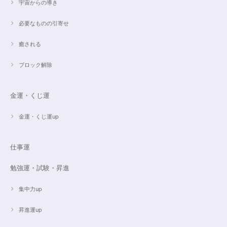
宇宙からの導き
必要なものの引寄せ
癒される
ブロック解除
金運・くじ運
金運・くじ運up
仕事運
勉強運・試験・昇進
集中力up
昇進運up