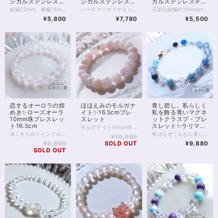
ジカルステンレスチ
ジカルステンレスチ
カルステンレスチェ
ェーン50cm・マグ
ェーン（k18メッ
ーン使用
縦幅22mm、横幅15mm、存在感のある大粒スモーキークォーツのペンダントです。 光に透かすとお写真2枚目のような天然のグラデーションが見えるハイグレード。 光の角度によってはスモーキーならではの深いブラウンを楽しめます。 スモーキークォーツは、水晶類のなかでも「魔除け」の力に優れた石の1つです。 もともと、水晶の類には災い除けや浄化といった意味がありますが スモーキークォーツはとりわけ、持ち主様にとって不要なものを遮る、守りの力に長けています。 今、身の回りにある、好ましくないものを遠ざけたい方。 行く先の障害に対策をしたい方などにおすすめです。 チェーンはサージカルステンレス。 大きめのトップに合わせ、華奢になりすぎない、しっかりしたものを選びました。 50cmのロングタイプで、胸前にトップのくるバランスの良い長さ。 マグネットクラスプ仕様で、首の後ろで金具を開いてつなげる手間がありません。 ※完全に金属アレルギーが起こらないわけではありません。特にこちらの商品はペンダントトップ部分の金属がアレルギー対応ではないため、直接身に付ける場合はご注意ください。 ◆レイキヒーリング浄化、石言葉付ラッピングの上、送料無料でお届け致します。※石言葉は、お届けする石に関連する言葉のなかから占い師が選択した1つを、メッセージリボンにしてお届けします。※レイキヒーリング不要の方はご購入時コメント欄でお知らせくださいませ。 ◆特記のあるものを除き、全て天然に産出したパワーストーンを使用致しております。珠によって個別の色合い差、地中にて生じるクラック（ヒビ）、微少なインクルージョン（内包物）等が見られることがございますので、予めご承知置きくださいませ。再販品につきましては、お写真とは別の珠であっても同グレード、同様の色合いでご用意させていただきます。お届け致しますものは全て、当社基準をクリアした商品です。微少な色合いの違い、クラック、インクルージョンによる返品、交換はできかねますが、商品写真にない大きなもの等、気に掛かる場合はまず一度ご連絡ください。お客様撮影によるお写真を拝見させていただき、返送料のみお客様ご負担にて、交換を承ります。 ◆できるだけ現物に近いお色での撮影を心がけておりますが、モニター彩度等によって多少、色の相違が出る場合があります。ご容赦くださいませ。
ハーキマーダイヤモンドのペンダントです。 ハーキマーダイヤモンドはうつくしい造形の水晶の結晶で、通常の水晶とはまた違った透明感と光の拡散、輝きがたいへん魅力的なアクセサリー。 チェーン金具はサージカルステンレス（水晶部分はステンレス）に18金メッキを施したもので、金属アレルギーがご心配な方も比較的安心して身につけていただくことができます。 ※アレルギーが起こらないとは限りませんので、ご自身の体質にあわせてご利用ください ハーキマーダイヤは自分を高めてくれる石。 精神と肉体、魂の結びつきを強めて、エネルギーを最大化してくれるとも伝えられています。 目標を叶えたい方、自分自身の崇高な生き方を体現したい方に向いています。 またメッキですが本金が使われていることで、金運アップにもおすすめです。 1点モノ。お写真現物のお届けです。 再入荷の際はお写真撮り直しいたしております。 ◆レイキヒーリング浄化、石言葉付ラッピングの上、送料無料でお届け致します。※石言葉は、お届けする石に関連する言葉のなかから占い師が選択した1つを、メッセージリボンにしてお届けします。※レイキヒーリング不要の方はご購入時コメント欄でお知らせくださいませ。 ◆特記のあるものを除き、全て天然に産出したパワーストーンを使用致しております。珠によって個別の色合い差、地中にて生じるクラック（ヒビ）、微少なインクルージョン（内包物）等が見られることがございますので、予めご承知置きくださいませ。再販品につきましては、お写真とは別の珠であっても同グレード、同様の色合いでご用意させていただきます。お届け致しますものは全て、当社基準をクリアした商品です。微少な色合いの違い、クラック、インクルージョンによる返品、交換はできかねますが、商品写真にない大きなもの等、気に掛かる場合はまず一度ご連絡ください。お客様撮影によるお写真を拝見させていただき、返送料のみお客様ご負担にて、交換を承ります。 ◆できるだけ現物に近いお色での撮影を心がけておりますが、モニター彩度等によって多少、色の相違が出る場合があります。ご容赦くださいませ。 ・ヒーラーおすすめ
石部分縦幅約13mmの、自然の姿が美しい、 グリーンアパタイトの原石ペンダントです。 ※チェーン長さ50cm。調整を必要とする方はお気軽に、画面内[…]マークやSNSまでご連絡ください グリーンアパタイトは、癒しとリフレッシュをもたらすといわれる石。 またポジティブ思考をもたらし、潜在能力を引き出して、 前進するための勇気をくれるともいわれています。 落ち着きのあるライムカラーのペンダントが ゆったりと一歩ずつ前へ進むためのパワーをくれるでしょう。 当アクセサリーの金具パーツはゴールド色のサージカルステンレスを使用しております。 金属アレルギー対応素材ではありますが、 アレルギーの方はサージカルステンレスへの適応をご確認ください。 またこのペンダントはマグネットクラスプ仕様です。 首の後ろで、指を使って金具を留める必要がなく、マグネットでくっつけるだけ。 金具を引っかけるのが苦手な方でも簡単に装着できます。 ◆レイキヒーリング浄化、ラッピングの上、送料無料でお届け致します。 ◆特記のあるものを除き、全て天然に産出したパワーストーンを使用致しております。珠によって個別の色合い差、地中にて生じるクラック（ヒビ）、微少なインクルージョン（内包物）等が見られることがございますので、予めご承知置きくださいませ。再販品につきましては、お写真とは別の珠であっても同グレード、同様の色合いでご用意させていただきます。お届け致しますものは全て、当社基準をクリアした商品です。微少な色合いの違い、クラック、インクルージョンによる返品、交換はできかねますが、商品写真にない大きなもの等、気に掛かる場合はまず一度ご連絡ください。お客様撮影によるお写真を拝見させていただき、返送料のみお客様ご負担にて、交換を承ります。 ◆できるだけ現物に近いお色での撮影を心がけておりますが、モニター彩度等によって多少、色の相違が出る場合があります。ご容赦くださいませ。 ◆サイズ等ご確認事項のある場合は、購入手続き前にご連絡くださいませ。連絡先は、BASE内お問い合わせボタンや、Twitter @siosaido をご利用ください。）
ネットクラスプ使用
キ）40cm付
¥5,800
¥7,780
¥5,500
恋するオーロラの煌
ほほえみのモルガナ
青し碧し。私らしく
めき✨ローズオーラ
イト✨16.5cmブレ
私を飾る青いマグネ
10mm珠ブレスレッ
スレット
ットクラスプ・ブレ
ト16.5cm
スレット✨ラリマー
モルガナイト10mm珠のブレスレットです。 モルガナイトは、皆さまご存知アクアマリン、の「ピンクのやつ」に該当します。 いわゆるベリルという石ですね。ベリルの青がアクアマリン、ピンクがモルガナイトです。 アクアマリンがよくコミュニケーションの石といわれるのと同じく、 モルガナイトもコミュニケーションを支えてくれると伝えられます。 またモルガナイトの場合、やわらかなピンク色から 恋愛面でのコミュニケーションに効果を発揮したり、 柔らかな雰囲気を身に付け、愛され体質にしてくれる、とも。 癒しの女神様がにっこりとほほえむような、 そんな1本をぜひ身に付けてみてください。 ◆レイキヒーリング浄化、石言葉付ラッピングの上、送料無料でお届け致します。※石言葉は、お届けする石に関連する言葉のなかから占い師が選択した1つを、メッセージリボンにしてお届けします。※レイキヒーリング不要の方はご購入時コメント欄でお知らせくださいませ。 ◆特記のあるものを除き、全て天然に産出したパワーストーンを使用致しております。珠によって個別の色合い差、地中にて生じるクラック（ヒビ）、微少なインクルージョン（内包物）等が見られることがございますので、予めご承知置きくださいませ。再販品につきましては、お写真とは別の珠であっても同グレード、同様の色合いでご用意させていただきます。お届け致しますものは全て、当社基準をクリアした商品です。微少な色合いの違い、クラック、インクルージョンによる返品、交換はできかねますが、商品写真にない大きなもの等、気に掛かる場合はまず一度ご連絡ください。お客様撮影によるお写真を拝見させていただき、返送料のみお客様ご負担にて、交換を承ります。 ◆できるだけ現物に近いお色での撮影を心がけておりますが、モニター彩度等によって多少、色の相違が出る場合があります。ご容赦くださいませ。 ◆石数・デザイン調整によりサイズオーダーも可能ですので、お気軽にご連絡ください。（オーダーや、サイズ等ご確認事項のある場合は、購入手続き前にご連絡くださいませ。連絡先は、BASE内お問い合わせボタンや、Twitter @siosaido をご利用ください。） ◆こちらの商品は拡大オーダーに珠入荷のためのお時間をいただくことがございます。 店舗使用：2508 ヒーラーおすすめ
他17cm
淡くきらめくピンクの光、ロマンスを呼び込むお守りに。 ローズオーラ10ミリ珠のブレスレットです。 ローズオーラは、ローズクォーツにアメリカの特殊技術で金属を蒸着してつくる、特別な水晶です。 ローズクォーツに与えられた基本的な意味、効果を踏襲しつつも、 それをさらに強めるスピリチュアルな一面をもっています。 「オーラ」加工によって、直感を高め 精神的な成長をもたらすともいわれており、 単なる恋愛運アップの石ではなく、 愛と美において自己成長を促したい方にもおすすめです。 意味や効果の面をさておいても、半透明のローズオーラは非常に美麗で人目をひきます。 一方、ピンクではあるものの、色味が薄く穏やかなため 身に付けていても決して目立つわけではないのが良いところ。 ローズオーラには全く透明感のないものもありますが お写真5枚目、黒背景のお写真を掲載しましたとおり 向こう側の薄く透けるカラーで、 ビジネスシーンなどでも気負うことなく身に付けられるでしょう。 ◆レイキヒーリング浄化、石言葉付ラッピングの上、送料無料でお届け致します。※石言葉は、お届けする石に関連する言葉のなかから占い師が選択した1つを、メッセージリボンにしてお届けします。※レイキヒーリング不要の方はご購入時コメント欄でお知らせくださいませ。 ◆特記のあるものを除き、全て天然に産出したパワーストーンを使用致しております。珠によって個別の色合い差、地中にて生じるクラック（ヒビ）、微少なインクルージョン（内包物）等が見られることがございますので、予めご承知置きくださいませ。再販品につきましては、お写真とは別の珠であっても同グレード、同様の色合いでご用意させていただきます。お届け致しますものは全て、当社基準をクリアした商品です。微少な色合いの違い、クラック、インクルージョンによる返品、交換はできかねますが、商品写真にない大きなもの等、気に掛かる場合はまず一度ご連絡ください。お客様撮影によるお写真を拝見させていただき、返送料のみお客様ご負担にて、交換を承ります。 ◆できるだけ現物に近いお色での撮影を心がけておりますが、モニター彩度等によって多少、色の相違が出る場合があります。ご容赦くださいませ。 ◆石数・デザイン調整によりサイズオーダーも可能ですので、お気軽にご連絡ください。（オーダーや、サイズ等ご確認事項のある場合は、購入手続き前にご連絡くださいませ。連絡先は、BASE内お問い合わせボタンや、Twitter @siosaido をご利用ください。） ◆こちらの商品は拡大オーダーに珠入荷のためのお時間をいただくことがございます。 店舗使用：2509 ヒーラーおすすめ
青はなぜこんなに美しいのでしょう？ 青はなぜこんなに、さまざまなのでしょう。 どの青も捨てがたい……そんなあなたに、 天然石の「青」を集めたマグネットクラスプブレスレットがおすすめです。 1枚目のお写真を参考に、端から青い石をご紹介しましょう。 マグネットクウラスプから左に、 ・シーブルーカルセドニー ・デュモルチェライトインクォーツ ・サファイアブルーアンバー ・ブルーレースアゲート ・ラリマー ・スターローズクォーツ ※これだけ薄ピンク！ ・星型ロンドンブルートパーズ ・ブルーカルセドニー青色 ・タンザナイト ・ブルートパーズ ・ブルーカルサイト ・アクアマリン水色 ・アクアマリン青色 ・ブルーアパタイト ・ラピスラズリ ・ブルーカルセドニー水色 お色味の違う石も含め16種類の石がパレードのように並びます。 青い石がお好きな方なら、時間を忘れて眺め暮らしてしまう…… あっそれはまずいまずい。 これだけの石がそろっていれば もちろんさまざまな良運を引き寄せます。 とりわけ青の色は、自律、自立、そして心の安定といった部分で オールマイティーに支えてくれるでしょう。 そして、こちらのブレスレットは マグネットクラスプを使用しています。 カニカンなどで留めるブレスレットに比べ、一瞬で装着できて便利！ なかなかブレスレットが留まらない、というお悩みはもう不要です。 また金属を使ったブレスレットは、 ゴムのブレスレットが何となくビジネスシーンやオシャレに合わない、とお悩みの方にもおすすめです。 ◆レイキヒーリング浄化、石言葉付ラッピングの上、送料無料でお届け致します。※石言葉は、お届けする石に関連する言葉のなかから占い師が選択した1つを、メッセージリボンにしてお届けします。※レイキヒーリング不要の方はご購入時コメント欄でお知らせくださいませ。 ◆特記のあるものを除き、全て天然に産出したパワーストーンを使用致しております。珠によって個別の色合い差、地中にて生じるクラック（ヒビ）、微少なインクルージョン（内包物）等が見られることがございますので、予めご承知置きくださいませ。再販品につきましては、お写真とは別の珠であっても同グレード、同様の色合いでご用意させていただきます。お届け致しますものは全て、当社基準をクリアした商品です。微少な色合いの違い、クラック、インクルージョンによる返品、交換はできかねますが、商品写真にない大きなもの等、気に掛かる場合はまず一度ご連絡ください。お客様撮影によるお写真を拝見させていただき、返送料のみお客様ご負担にて、交換を承ります。 ◆できるだけ現物に近いお色での撮影を心がけておりますが、モニター彩度等によって多少、色の相違が出る場合があります。ご容赦くださいませ。 ◆石数・デザイン調整によりサイズオーダーも可能ですので、お気軽にご連絡ください。（オーダーや、サイズ等ご確認事項のある場合は、購入手続き前にご連絡くださいませ。連絡先は、BASE内お問い合わせボタンや、Twitter @siosaido をご利用ください。） ◆使われている金属パーツは、マグネットクラスプ部分サージカルステンレス金メッキ、他14kgf（ゴールドフィルド）いずれも金属アレルギーに対応しておりますが、完全にアレルギーが起こらないという保証ではございません。 店舗使用：2507
¥10,800
¥2,800
SOLD OUT
¥9,880
SOLD OUT