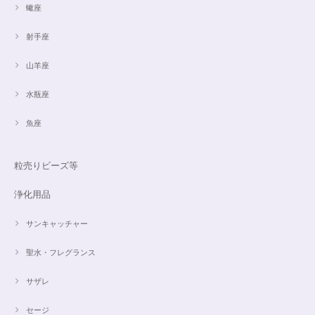
蠍座
射手座
山羊座
水瓶座
魚座
粒売りビーズ等
浄化用品
サンキャッチャー
聖水・フレグランス
サザレ
セージ