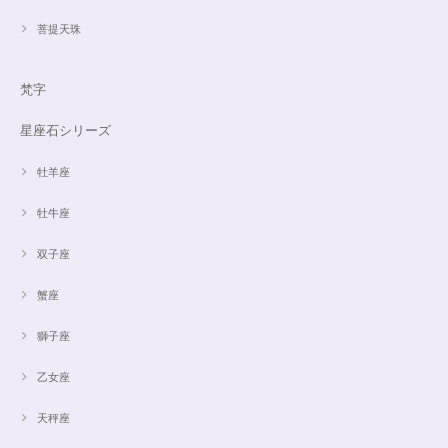
菩提天珠
梵字
星座石シリーズ
牡羊座
牡牛座
双子座
蟹座
獅子座
乙女座
天秤座