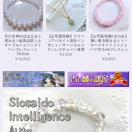
※16.5cmオーダー 努力を成功に導く✨ガーネット入りブレスレット15cm
2024/12/18
可愛いお品をありがとうございます。陽に当たるとキラキラして、とても可
月の女神のほほえみと
【お写真現物】グリー
【お写真現物1点のみ】
愛いです！とくにシトリンの色味がとても気に入りました。まだ、気になる
恵みを✨超高品質ミル
ンアパタイト原石ペン
舞い散る桜をまとう✨
ブレスレットがたくさんあったので、また購入させていただきたいと思いま
キーブルームーンスト
ダント／サージカルス
ロードナイトインクォ
す。また親切で迅速、丁寧な対応をしてくださりありがとうございました。
ーンブレスレット
テンレスチェーン使用
ーツ16.5cmブレスレッ
16.5cm
ト
¥5,500
¥19,000
¥9,800
【限定数1】カイヤナイトのサザレ100g/空間浄化/パワーストーンブレスレット浄化
2024/11/25
さざれながら、カイヤナイトのブルーバンドやジラソールアイが見える石も
ありました きれいな石をありがとうございます⭐︎
シンデレラのパワーストーンブレスレット「夢は希むもの」✨ブルーカルセドニー16cm
ステンレス→水晶変更
2024/10/24