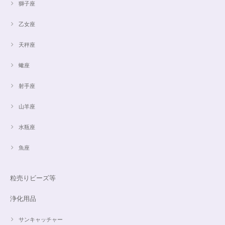
獅子座
乙女座
天秤座
蠍座
射手座
山羊座
水瓶座
魚座
粒売りビーズ等
浄化用品
サンキャッチャー