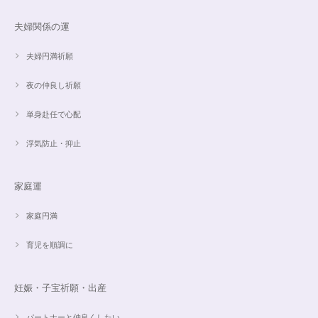
たフローライトのさざれが粉々でした アパタイトを固定していたテープも
取れていたので、相当揺らされたか投げられたりしたのかも…
夫婦関係の運
夫婦円満祈願
【限定数1】レモンクォーツのサザレ100g/空間浄化/パワーストーンブレスレット浄化
2024/09/07
夜の仲良し祈願
単身赴任で心配
浮気防止・抑止
魅惑のスピリチュアルストーン｜2本目にもおすすめ！チャロアイトのブレスレット✨16.5cm
2024/09/07
家庭運
家庭円満
オーダー✨18cmブレスレット2点セット(⋆ᵕᴗᵕ⋆).+*
2024/06/20
育児を順調に
こんばんは。 商品受け取りました。 サイズ調整していただき、画像で見る
妊娠・子宝祈願・出産
より本物の方がより素敵で、大変満足してしています。 毎日パワーストー
ンに癒されそうです。 ご丁寧な対応に感謝しております。
パートナーと仲良くしたい