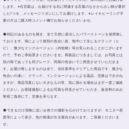
します。※石言葉は、お届けする石に関連する言葉のなかから占い師が選択
した1つを、メッセージリボンにしてお届けします。※レイキヒーリング不
要の方はご購入時コメント欄でお知らせくださいませ。
◆特記のあるものを除き、全て天然に産出したパワーストーンを使用致し
ております。珠によって個別の色合い差、地中にて生じるクラック（ヒ
ビ）、微少なインクルージョン（内包物）等が見られることがございます
ので、予めご承知置きくださいませ。再販品につきましては、お写真とは
別の珠であっても同グレード、同様の色合いでご用意させていただきま
す。お届け致しますものは全て、当社基準をクリアした商品です。微少な
色合いの違い、クラック、インクルージョンによる返品、交換はできかね
ますが、商品写真にない大きなもの等、気に掛かる場合はまず一度ご連絡
ください。お客様撮影によるお写真を拝見させていただき、返送料のみお
客様ご負担にて、交換を承ります。
◆できるだけ現物に近いお色での撮影を心がけておりますが、モニター彩
度等によって多少、色の相違が出る場合があります。ご容赦くださいま
せ。