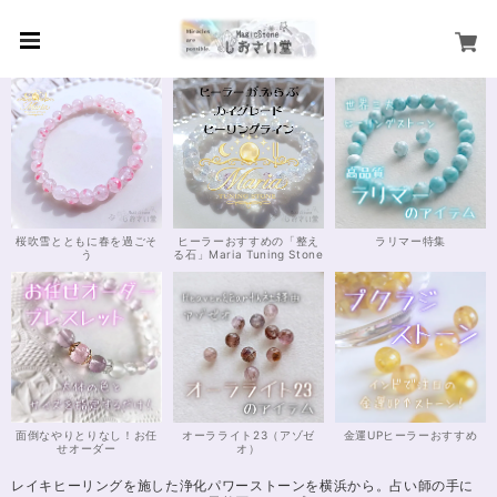
桜吹雪とともに春を過ごそ
ヒーラーおすすめの「整え
ラリマー特集
う
る石」Maria Tuning Stone
面倒なやりとりなし！お任
オーラライト23（アゾゼ
金運UPヒーラーおすすめ
せオーダー
オ）
レイキヒーリングを施した浄化パワーストーンを横浜から。占い師の手に