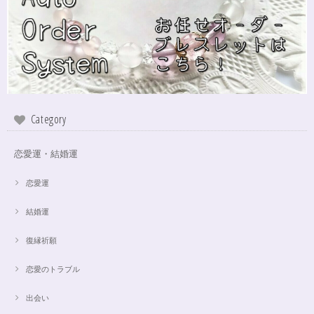
本日無事に、到着しました！ ワクワクしながら開封しました(*^^*) とって
もキレイな色合いで、手に取るとほんのり温かく感じ元気になる気がしま
す！リボンのメッセージも大事にします(*^^*)まさかのお名前が(芸名なの
でしょうかね？^^)同じでびっくり♡嬉しいです♡ 次回は、オーダーをお願
いしてみたいなと思いました！
インスピレーションの湧泉✨アクアオーラブレスレット15.5cm
Category
2024/10/22
恋愛運・結婚運
この度は、ご縁に感謝致します。 やはり、この色のアクアオーラに出会え
て、 嬉しいです。 ダークアクアオーラも幻想的ですが、この爽やかな 水色
も、ずっーと見ていられますね。 素敵なブレスレットを、有難うございま
恋愛運
した。
結婚運
復縁祈願
【限定数1】アパタイトのサザレ100g/精神安定/パワーストーンブレスレット浄化
2024/10/22
恋愛のトラブル
思ったより小粒でしたがとても綺麗なアパタイトでした ありがとうござい
出会い
ました⭐︎ アパタイトは大丈夫だったのですが、箱が潰れておまけで付いてい