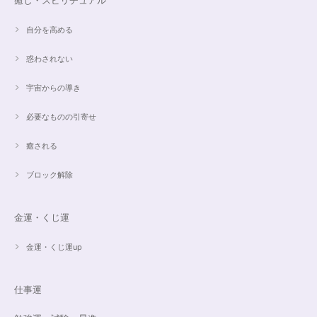
癒し・スピリチュアル
自分を高める
オーダー✨マルチカラー15cmブレスレット
惑わされない
2024/03/27
宇宙からの導き
希望通りに作って頂けました❣️ とても綺麗でうれしいです☺️ 対応も丁寧
で、梱包も綺麗にして頂きありがとうございました😊 次に購入する時もこ
必要なものの引寄せ
ちらでお願いしたいと思います☺️
癒される
ブロック解除
ご売約済✨ピンクフローライト限定バイカラー✨16.5cmブレスレット
2023/09/09
金運・くじ運
とても丁寧にご対応いただきありがとうございました。ストーンもすごくキ
ラキラして綺麗でした。大切に着けたいと思います(*^^*)
金運・くじ運up
仕事運
16cmオーダーご売約済【うつし世はゆめ 夜の夢こそまこと】5Aclassカイヤナイト15cmブレスレット
2023/07/29