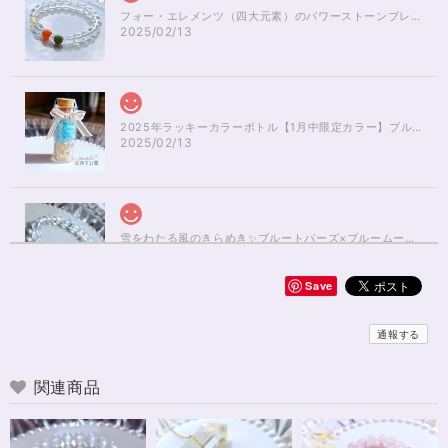
フォー・エレメンツ（四大元素）のパワーストーンブレスレット✨レインボーオーラ16cm
2025/02/13
2025年ラッキーカラーボトル【1月中限定カラー】ブルーアパタイト×ルチルクォーツさざれ石
2025/02/13
雪をわたる風のきらめき✨ブルートパーズ×ブルームーンストーンブレスレット17cm
2025/01/04
Save
無事届きました！ 開けた瞬間、想像以上に可愛くて綺麗で、 とてもテンシ
ョンが上がりました！ ラッピングも可愛く、梱包もすごく丁寧で袋を開け
通報する
るのが 勿体無いくらいでした！ おまけで付いてきたさざれも可愛くて綺麗
で とても良かったです。 購入前に伺った質問や要望に対する対応も、 もの
すごく丁寧で親切でした！ お忙しい中、対応して下さって 本当にありがと
関連商品
うございました！ また機会があったら利用したいと思います。 この度は本
当にありがとうございました！