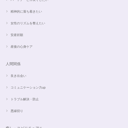
精神的に落ち着きたい
【ご売約済】カイヤナイト×ラリマー✨16.5cmブレスレット
2024/05/13
女性のリズムを整えたい
昨日、無事受け取りました。早速身につけています。 カイヤナイトがキラ
安産祈願
キラ綺麗で、ラリマーとのコントラストが素敵です。アメジストの淡い紫と
ラリマーの水色、好きな組み合わせです。 サイズ調整して頂け、ちょうど
産後の心身ケア
よい大きさです。 いつもありがとうございます。
人間関係
愛と癒しの5Aラリマーブレスレット【限定ムーンストーン】✨17cm
2024/05/06
良き出会い
コミュニケーション力up
トラブル解決・防止
こころを磨くアクアオーラのポイントペンダント☆さらなる高みへつながる鍵を…
2024/05/02
悪縁切り
すぐに手元に届きました。写真の通りで、とてもキレイで気にいっていま
す。ありがとうございました。