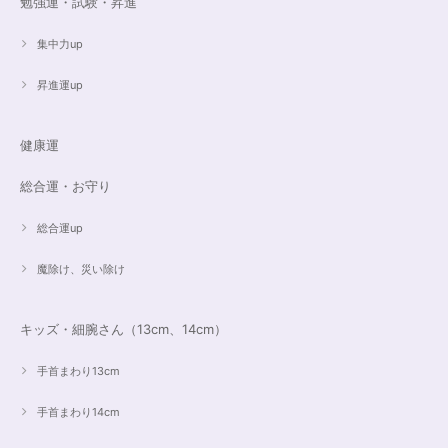
勉強運・試験・昇進
昨日無事届きました！ 江戸川乱歩と明智小五郎にまさにイメージピッタリ
集中力up
の、なんとも不思議な雰囲気のするブレスです。 サイズ直しで入れていた
だいたアメジストが、2つの色味のためにまた素敵で…すみません、語彙力
ないのでうまく表現できません。 ただ、想像通りおしゃれで素敵でした！
昇進運up
大事にします。いつもありがとうございます。
健康運
遠隔レイキヒーリング（人）
総合運・お守り
2023/07/16
総合運up
魔除け、災い除け
キッズ・細腕さん（13cm、14cm）
手首まわり13cm
手首まわり14cm