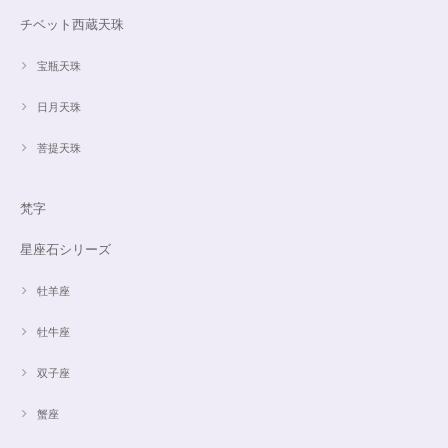
チベット西蔵天珠
宝瓶天珠
日月天珠
菩提天珠
梵字
星座石シリーズ
牡羊座
牡牛座
双子座
蟹座