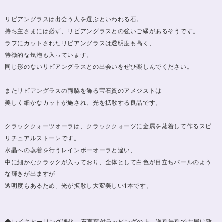
リビアングラスは出会う人を選ぶといわれる石。
持ち主さまには必ず、リビアングラスとの強いご縁があるそうです。
ラフにカットされたリビアングラスは透明度も高く、
特徴的な気泡も入っています。
同じ形のないリビアングラスとの出会いをぜひ楽しんでください。
またリビアングラスの両脇を飾る宝石質のアメジストは
美しく細かなカットが施され、光を拡散する良品です。
クラッククォーツオーラは、クラッククォーツに金属を蒸着して作るスピ
リチュアルストーンです。
水晶への蒸着を行うレインボーオーラと違い、
中に細かなクラックが入っており、全体として白色が目立ちパールのよう
な輝きが出ますが
透明度もあるため、光が拡散し大変美しい1本です。
◆レイキヒーリング浄化、石言葉付ラッピングの上、送料無料でお届け致