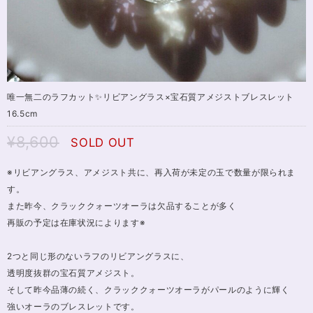
唯一無二のラフカット✨リビアングラス×宝石質アメジストブレスレット
16.5cm
¥8,600
SOLD OUT
※リビアングラス、アメジスト共に、再入荷が未定の玉で数量が限られま
す。
また昨今、クラッククォーツオーラは欠品することが多く
再販の予定は在庫状況によります※
2つと同じ形のないラフのリビアングラスに、
透明度抜群の宝石質アメジスト。
そして昨今品薄の続く、クラッククォーツオーラがパールのように輝く
強いオーラのブレスレットです。