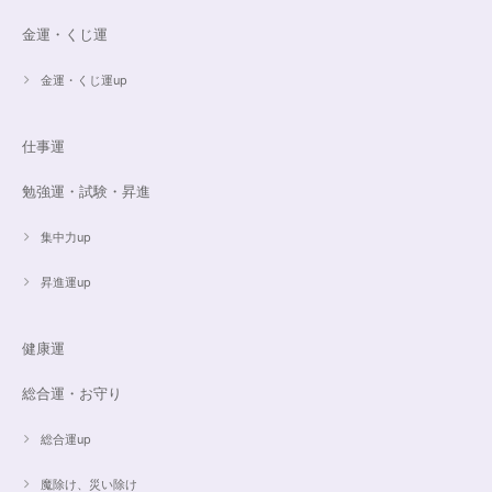
金運・くじ運
金運・くじ運up
仕事運
勉強運・試験・昇進
集中力up
昇進運up
健康運
総合運・お守り
総合運up
魔除け、災い除け