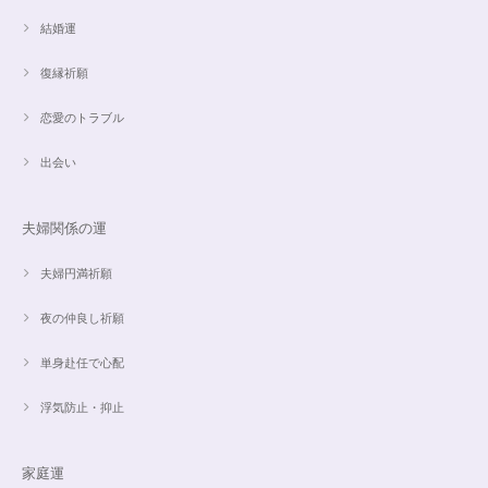
結婚運
復縁祈願
恋愛のトラブル
出会い
夫婦関係の運
夫婦円満祈願
夜の仲良し祈願
単身赴任で心配
浮気防止・抑止
家庭運