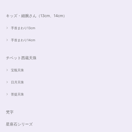
キッズ・細腕さん（13cm、14cm）
手首まわり13cm
手首まわり14cm
チベット西蔵天珠
宝瓶天珠
日月天珠
菩提天珠
梵字
星座石シリーズ