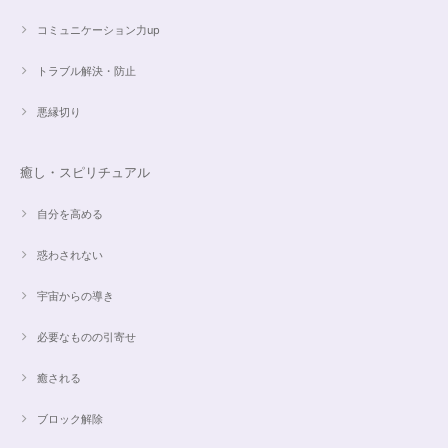
コミュニケーション力up
トラブル解決・防止
悪縁切り
癒し・スピリチュアル
自分を高める
惑わされない
宇宙からの導き
必要なものの引寄せ
癒される
ブロック解除