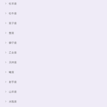
牡羊座
牡牛座
双子座
蟹座
獅子座
乙女座
天秤座
蠍座
射手座
山羊座
水瓶座