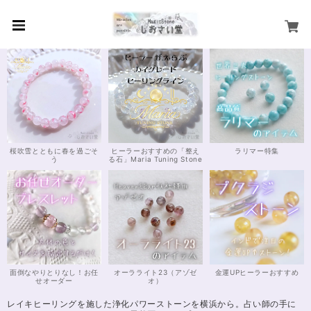
桜吹雪とともに春を過ごそ
ヒーラーおすすめの「整え
ラリマー特集
う
る石」Maria Tuning Stone
面倒なやりとりなし！お任
オーラライト23（アゾゼ
金運UPヒーラーおすすめ
せオーダー
オ）
レイキヒーリングを施した浄化パワーストーンを横浜から。占い師の手に