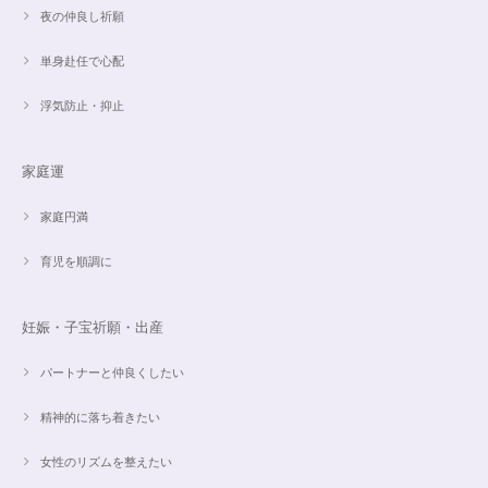
夜の仲良し祈願
単身赴任で心配
浮気防止・抑止
家庭運
家庭円満
育児を順調に
妊娠・子宝祈願・出産
パートナーと仲良くしたい
精神的に落ち着きたい
女性のリズムを整えたい