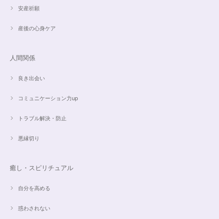
安産祈願
産後の心身ケア
人間関係
良き出会い
コミュニケーション力up
トラブル解決・防止
悪縁切り
癒し・スピリチュアル
自分を高める
惑わされない