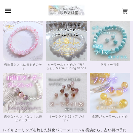
桜吹雪とともに春を過ごそ
ヒーラーおすすめの「整え
ラリマー特集
う
る石」Maria Tuning Stone
面倒なやりとりなし！お任
オーラライト23（アゾゼ
金運UPヒーラーおすすめ
せオーダー
オ）
レイキヒーリングを施した浄化パワーストーンを横浜から。占い師の手に