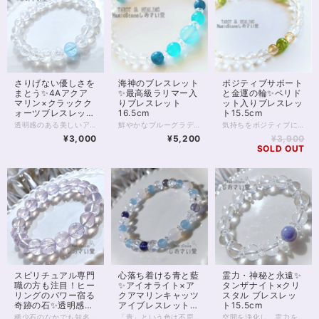
海神のブレスレット
さりげない優しさを
ポジティブサポート
✨最高級ラリマー入
まとう✨4Aアクア
と金運の輪✨ペリド
りブレスレット
マリン×クラックク
ット入りブレスレッ
16.5cm
ォーツブレスレット
ト15.5cm
15cm
鮮やかなブルーグラデーションが美しい 海神のブレスレット。 中央にシーブルーカルセドニー アイスアマゾナイト、アパタイトの 透明感のある組み合わせ。 また対面の1粒ラリマーは 世界三大ヒーリングストーンの1つとも言われています。 気持ちを明るく支え、 深い癒しをもたらしてくれるブレスレット。 シーブルーカルセドニー10mm アイスアマゾナイト7.5mm アパタイト7mm ラリマー7mm 5Aグレード ◆レイキヒーリング浄化、ラッピングの上、送料無料でお届け致します。 ◆特記のあるものを除き、全て天然に産出したパワーストーンを使用致しております。珠によって個別の色合い差、地中にて生じるクラック（ヒビ）、微少なインクルージョン（内包物）等が見られることがございますので、予めご承知置きくださいませ。再販品につきましては、お写真とは別の珠であっても同グレード、同様の色合いでご用意させていただきます。お届け致しますものは全て、当社基準をクリアした商品です。微少な色合いの違い、クラック、インクルージョンによる返品、交換はできかねますが、商品写真にない大きなもの等、気に掛かる場合はまず一度ご連絡ください。お客様撮影によるお写真を拝見させていただき、返送料のみお客様ご負担にて、交換を承ります。 ◆石数・デザイン調整によりサイズオーダーも可能ですので、お気軽にご連絡ください。（オーダーや、サイズ等ご確認事項のある場合は、購入手続き前にご連絡くださいませ。連絡先は、BASE内お問い合わせボタンや、Twitter @siosaido をご利用ください。） 店舗使用：2463
透明感のある美しいアクアマリンと 光を拡散するクラッククォーツの パワーストーンブレスレット。 光加減により、クラッククォーツの中に 虹が見られることもあり また、1粒アクアマリンが 真夏にも涼しげな印象です。 アクアマリンは愛情とコミュニケーションの石 結婚の守り石とも言われています。 またブルーはダイエットを促進し 精神に癒しと落ち着きをもたらし 集中力、勉強運を上げるとも。 ◆レイキヒーリング浄化、石言葉付ラッピングの上、送料無料でお届け致します。※石言葉は、お届けする石に関連する言葉のなかから占い師が選択した1つを、メッセージリボンにしてお届けします。※レイキヒーリング不要の方はご購入時コメント欄でお知らせくださいませ。 ◆特記のあるものを除き、全て天然に産出したパワーストーンを使用致しております。珠によって個別の色合い差、地中にて生じるクラック（ヒビ）、微少なインクルージョン（内包物）等が見られることがございますので、予めご承知置きくださいませ。再販品につきましては、お写真とは別の珠であっても同グレード、同様の色合いでご用意させていただきます。お届け致しますものは全て、当社基準をクリアした商品です。微少な色合いの違い、クラック、インクルージョンによる返品、交換はできかねますが、商品写真にない大きなもの等、気に掛かる場合はまず一度ご連絡ください。お客様撮影によるお写真を拝見させていただき、返送料のみお客様ご負担にて、交換を承ります。 ◆できるだけ現物に近いお色での撮影を心がけておりますが、モニター彩度等によって多少、色の相違が出る場合があります。ご容赦くださいませ。 ◆石数・デザイン調整によりサイズオーダーも可能ですので、お気軽にご連絡ください。（オーダーや、サイズ等ご確認事項のある場合は、購入手続き前にご連絡くださいませ。連絡先は、BASE内お問い合わせボタンや、Twitter @siosaido をご利用ください。） 店舗使用：2464
気持ちをポジティブに向けてくれる組み合わせ。 8月の誕生石、ペリドットと 金運サポートで有名なタイチンルチルクォーツの パワーストーンブレスレットです。 細身のブレスレットですので、2本目の重ねづけ用としても また1本のみの着用でも 非常にエレガントに身に付けていただけます。 ペリドットは太陽の石とも呼ばれます。 エジプトでは、太陽の欠片や 太陽の力を受けるものと考えられていたようです。 エジプトの神は太陽神ですから まさに、神の奇跡を起こす石というわけ。 また、エジプトの頃から 夫婦関係に奇跡を起こす、とも伝えられていました。 現在は、ネガティブなオーラをポジティブなものへと 転換してくれる等とも言われますが、 実はペリドットには陰、すなわち月の神秘性も見いだされており 陰陽バランスの取れた石と言えます。 4Aや5Aクラスはほぼ宝石としての取り扱いとなり、 透明感があれば高額になることが多いペリドット。 今回使用のグレードは3A、光の透過もよく、 サイズ6mmの珠となっております。 微少に黒の内包物がありますが お写真にも写っておりますので事前にご確認くださいませ。 タイチンルチルクォーツは5mm珠と小粒の5Aグレード、 クリスタルは128面カットを施した6mm5Aグレードです。 ◆レイキヒーリング浄化、石言葉付ラッピングの上、送料無料でお届け致します。※石言葉は、お届けする石に関連する言葉のなかから占い師が選択した1つを、メッセージリボンにしてお届けします。※レイキヒーリング不要の方はご購入時コメント欄でお知らせくださいませ。 ◆特記のあるものを除き、全て天然に産出したパワーストーンを使用致しております。珠によって個別の色合い差、地中にて生じるクラック（ヒビ）、微少なインクルージョン（内包物）等が見られることがございますので、予めご承知置きくださいませ。再販品につきましては、お写真とは別の珠であっても同グレード、同様の色合いでご用意させていただきます。お届け致しますものは全て、当社基準をクリアした商品です。微少な色合いの違い、クラック、インクルージョンによる返品、交換はできかねますが、商品写真にない大きなもの等、気に掛かる場合はまず一度ご連絡ください。お客様撮影によるお写真を拝見させていただき、返送料のみお客様ご負担にて、交換を承ります。 ◆できるだけ現物に近いお色での撮影を心がけておりますが、モニター彩度等によって多少、色の相違が出る場合があります。ご容赦くださいませ。 ◆石数・デザイン調整によりサイズオーダーも可能ですので、お気軽にご連絡ください。（オーダーや、サイズ等ご確認事項のある場合は、購入手続き前にご連絡くださいませ。連絡先は、BASE内お問い合わせボタンや、Twitter @siosaido をご利用ください。） 店舗使用：2461
¥5,200
¥3,000
¥3,900
SOLD OUT
スピリチュアル専門
心落ち着ける青と藍
霊力・神秘と永遠✨
職の方も注目！ヒー
✨アイオライト×ア
タンザナイト×クリ
リングのパワー宿る
クアマリンキャッツ
スタル ブレスレッ
奇跡の石✨透明感抜
アイブレスレット
ト15.5cm
群4Aclassスコロラ
16.5cm
稀少石のなかでも知名度がほどよく低い スコロライトのブレスレットです。 品質の良い4Aクラスの10mm珠を用い すっきりと、かつ存在感のある1本に仕上げています。 スコロライトは、アメジストから生成される 人の手が加わった石です。 しかし、「スコロライトを作ろう」としても 実際にきれいなスコロライトに「なる」ことは 少ないのだそうです。 処理中に割れる、色が出ない といったことが多いため、 きれいなスコロライトは「奇跡の石」と呼ばれることもあります。 通常のアメジストとは違った ミルキーのかった薄いラベンダー色は、 見る人を何ともいえない、切ない、温かな気持ちにさせてくれます。 アメジストも癒しのパワーが強い石ですが スコロライトならではの色あいの優しさと 希少性が加わることで、 ヒーリングの力はさらに強いものとなるのです。 高品質のスコロライトは ヒーラーさん、占い師さんのお守りアイテムにもおすすめ。 スピリチュアル的に負荷の強いお仕事をされていても しっかりとお守りしてくれることでしょう。 そんな稀少なスコロライトですが 10mmの珠になると出回る数はさらに減ります。 天然石業界全体をみても数の限られる 参考上代40,000円upの高品質クラスです。 ぜひこの機会にお手にとってみてくださいね。 ◆レイキヒーリング浄化、石言葉付ラッピングの上、送料無料でお届け致します。※石言葉は、お届けする石に関連する言葉のなかから占い師が選択した1つを、メッセージリボンにしてお届けします。※レイキヒーリング不要の方はご購入時コメント欄でお知らせくださいませ。 ◆特記のあるものを除き、全て天然に産出したパワーストーンを使用致しております。珠によって個別の色合い差、地中にて生じるクラック（ヒビ）、微少なインクルージョン（内包物）等が見られることがございますので、予めご承知置きくださいませ。スコロライトはクラックの多い天然石です。4Aクラスでも大きなクラックがいくつか見られますので、あらかじめご了承くださいませ。 再販品につきましては、お写真とは別の珠であっても同グレード、同様の色合いでご用意させていただきます。お届け致しますものは全て、当社基準をクリアした商品です。微少な色合いの違い、クラック、インクルージョンによる返品、交換はできかねますが、商品写真にない大きなもの等、気に掛かる場合はまず一度ご連絡ください。お客様撮影によるお写真を拝見させていただき、返送料のみお客様ご負担にて、交換を承ります。 ◆できるだけ現物に近いお色での撮影を心がけておりますが、モニター彩度等によって多少、色の相違が出る場合があります。ご容赦くださいませ。 ◆石数・デザイン調整によりサイズオーダーも可能ですので、お気軽にご連絡ください。石の増減に伴い加算、値引きが発生することがございます。オーダーや、サイズ等ご確認事項のある場合は、購入手続き前にご連絡くださいませ。連絡先は、BASE内お問い合わせボタンや、Twitter @siosaido をご利用ください。 ヒーラーおすすめ 店舗使用：2460
「青」という色は不思議。 熱くなった気持ちを抑えて 怜悧に的確に 明日を見据える力をくれる。 【アイオライト】6mm石 5Aグレード 天然石アイオライトの 最高品質、5Aグレード。 透明度の高いおすすめ品です。 アイオライトに太陽光を透かすと方角を示すため、 海賊（ヴァイキング）が羅針盤の代わりとして 使っていたとも言われますが、 このように、アイオライトは 人生の指針を指し示してくれるそうです。 自分自身の方向転換、 新規のチャレンジ、 仕事運、就職運、転職運のUPにもおすすめ。 【アクアマリンキャッツアイ】6mm8石 5Aグレード 半透明の、5Aグレードアクアマリンキャッツアイ。 キャッツアイ効果はさほど強くありませんが、 青空のようなとろみのある爽やかな色あいが魅力的な石です。 アクアマリンは主に恋愛運、結婚運、 コミュニケーションの運を上げる石として知られていますが、 アクアマリンキャッツアイも同じように、 人とのコミュニケーションを助けることによって 円滑な人間関係を構築するのに役立ったり 自分の進むべき道へのご縁を 導くとも言われています。 【クラッククォーツ】8mm8石 天然水晶。クラック加工は人工です。 意味合いとしては水晶に同じですが、 クラックによって光の屈折、拡散が生じることで、 空間ごと浄化するパワーを持つと考えられています。 【ホワイトカルセドニー】8mm4石 縁結びの石と言われるカルセドニー。 なかでも白色のものは 仕事運、友情運など 全般的な人間関係を司るとも言われます。 こちらのブレスレットにはアクアマリンが入っていることで 恋愛運のご縁もつなぐことができるでしょう。 【クリスタル（ボタン型）】4mm8石 身の回りを浄化すると言われます。 ボタンカットによって、 太陽の光などを拡散し きらきらと煌めく美しい輝きを 見せてくれます。 ◆レイキヒーリング浄化、石言葉付ラッピングの上、送料無料でお届け致します。※石言葉は、お届けする石に関連する言葉のなかから占い師が選択した1つを、メッセージリボンにしてお届けします。※レイキヒーリング不要の方はご購入時コメント欄でお知らせくださいませ。 ◆特記のあるものを除き、全て天然に産出したパワーストーンを使用致しております。珠によって個別の色合い差、地中にて生じるクラック（ヒビ）、微少なインクルージョン（内包物）等が見られることがございますので、予めご承知置きくださいませ。再販品につきましては、お写真とは別の珠であっても同グレード、同様の色合いでご用意させていただきます。お届け致しますものは全て、当社基準をクリアした商品です。微少な色合いの違い、クラック、インクルージョンによる返品、交換はできかねますが、商品写真にない大きなもの等、気に掛かる場合はまず一度ご連絡ください。お客様撮影によるお写真を拝見させていただき、返送料のみお客様ご負担にて、交換を承ります。 ◆できるだけ現物に近いお色での撮影を心がけておりますが、モニター彩度等によって多少、色の相違が出る場合があります。ご容赦くださいませ。 ◆石数・デザイン調整によりサイズオーダーも可能ですので、お気軽にご連絡ください。（オーダーや、サイズ等ご確認事項のある場合は、購入手続き前にご連絡くださいませ。連絡先は、BASE内お問い合わせボタンや、Twitter @siosaido をご利用ください。） 店舗使用：2459
空間を浄化し、霊力を高め 高次元から正確な判断を下す。 ケルトの神秘を今に伝える 青い稀少石、タンザナイト。 【タンザナイト】10mm 1珠 正式名称が「ブルーゾイサイト」。 ティファニー社によって「タンザナイト」と名付けられ 現在に至ります。 非常に高い神秘性、霊性を持ち スピリチュアル的に敏感な人の中には 身に付けることで石酔いを起こすケースもあるようです。 但しアカシックレコードにアクセスするとも言われる タンザナイトの霊性は スピリチュアリストこそ手に入れたいと 望む人が多いでしょう。 また正確な判断を天から降ろす 第6チャクラへのプロモーションが 全ての人にとって魅力的であることは 間違いありません。 青～青灰色の天然石で、宝石質になるほど非常に高価。 ※タンザナイト表面の微小な傷のため 現在、お値下げにて提供中となっております。 お写真上でご確認ください。 【水晶】10mm13珠 ボタンカット14珠 同居するパワーストーンの力をパワーアップし また邪気を浄化すると言われる 無色透明のクリスタル。 ◆レイキヒーリング浄化、石言葉付ラッピングの上、送料無料でお届け致します。※石言葉は、お届けする石に関連する言葉のなかから占い師が選択した1つを、メッセージリボンにしてお届けします。※レイキヒーリング不要の方はご購入時コメント欄でお知らせくださいませ。 ◆特記のあるものを除き、全て天然に産出したパワーストーンを使用致しております。珠によって個別の色合い差、地中にて生じるクラック（ヒビ）、微少なインクルージョン（内包物）等が見られることがございますので、予めご承知置きくださいませ。再販品につきましては、お写真とは別の珠であっても同グレード、同様の色合いでご用意させていただきます。お届け致しますものは全て、当社基準をクリアした商品です。微少な色合いの違い、クラック、インクルージョンによる返品、交換はできかねますが、商品写真にない大きなもの等、気に掛かる場合はまず一度ご連絡ください。お客様撮影によるお写真を拝見させていただき、返送料のみお客様ご負担にて、交換を承ります。 ◆できるだけ現物に近いお色での撮影を心がけておりますが、モニター彩度等によって多少、色の相違が出る場合があります。ご容赦くださいませ。 ◆石数・デザイン調整によりサイズオーダーも可能ですので、お気軽にご連絡ください。（オーダーや、サイズ等ご確認事項のある場合は、購入手続き前にご連絡くださいませ。連絡先は、BASE内お問い合わせボタンや、Twitter @siosaido をご利用ください。） 店舗使用：2458