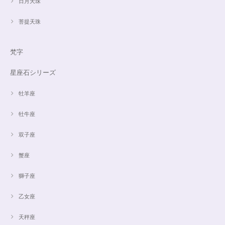
日月天珠
菩提天珠
梵字
星座石シリーズ
牡羊座
牡牛座
双子座
蟹座
獅子座
乙女座
天秤座