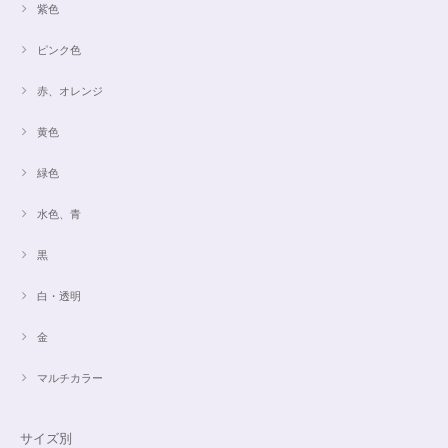
紫色
ピンク色
赤、オレンジ
黄色
緑色
水色、青
黒
白・透明
金
マルチカラー
サイズ別