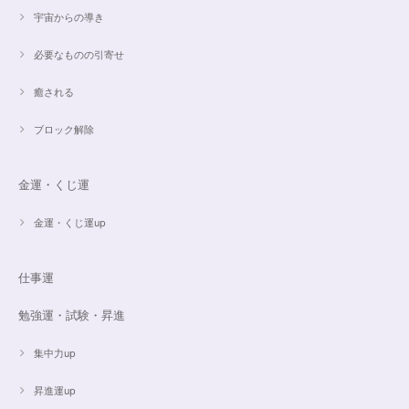
宇宙からの導き
必要なものの引寄せ
癒される
ブロック解除
金運・くじ運
金運・くじ運up
仕事運
勉強運・試験・昇進
集中力up
昇進運up