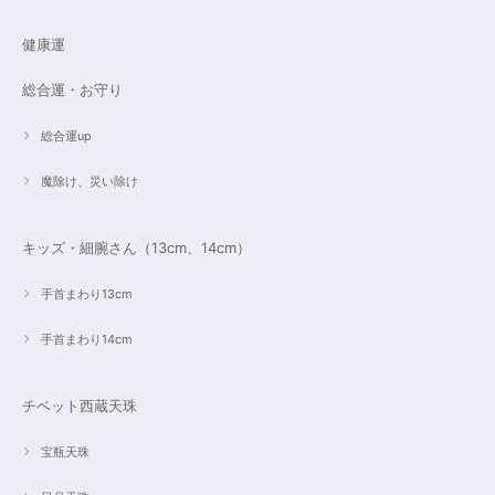
健康運
総合運・お守り
総合運up
魔除け、災い除け
キッズ・細腕さん（13cm、14cm）
手首まわり13cm
手首まわり14cm
チベット西蔵天珠
宝瓶天珠