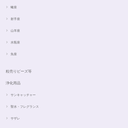
蠍座
射手座
山羊座
水瓶座
魚座
粒売りビーズ等
浄化用品
サンキャッチャー
聖水・フレグランス
サザレ