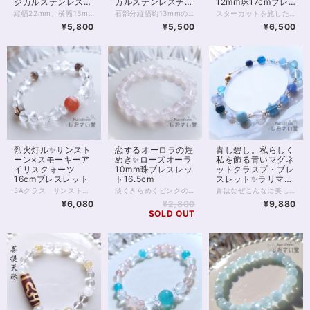
ジカルステンレスチ
カルステンレスチェ
12mm珠17cmブレ
ェーン50cm・マグ
ーン使用
スレット
縦幅22mm、横幅15mm、存在感のある大粒スモーキークォーツのペンダントです。 光に透かすとお写真2枚目のような天然のグラデーションが見えるハイグレード。 光の角度によってはスモーキーならではの深いブラウンを楽しめます。 スモーキークォーツは、水晶類のなかでも「魔除け」の力に優れた石の1つです。 もともと、水晶の類には災い除けや浄化といった意味がありますが スモーキークォーツはとりわけ、持ち主様にとって不要なものを遮る、守りの力に長けています。 今、身の回りにある、好ましくないものを遠ざけたい方。 行く先の障害に対策をしたい方などにおすすめです。 チェーンはサージカルステンレス。 大きめのトップに合わせ、華奢になりすぎない、しっかりしたものを選びました。 50cmのロングタイプで、胸前にトップのくるバランスの良い長さ。 マグネットクラスプ仕様で、首の後ろで金具を開いてつなげる手間がありません。 ※完全に金属アレルギーが起こらないわけではありません。特にこちらの商品はペンダントトップ部分の金属がアレルギー対応ではないため、直接身に付ける場合はご注意ください。 ◆レイキヒーリング浄化、石言葉付ラッピングの上、送料無料でお届け致します。※石言葉は、お届けする石に関連する言葉のなかから占い師が選択した1つを、メッセージリボンにしてお届けします。※レイキヒーリング不要の方はご購入時コメント欄でお知らせくださいませ。 ◆特記のあるものを除き、全て天然に産出したパワーストーンを使用致しております。珠によって個別の色合い差、地中にて生じるクラック（ヒビ）、微少なインクルージョン（内包物）等が見られることがございますので、予めご承知置きくださいませ。再販品につきましては、お写真とは別の珠であっても同グレード、同様の色合いでご用意させていただきます。お届け致しますものは全て、当社基準をクリアした商品です。微少な色合いの違い、クラック、インクルージョンによる返品、交換はできかねますが、商品写真にない大きなもの等、気に掛かる場合はまず一度ご連絡ください。お客様撮影によるお写真を拝見させていただき、返送料のみお客様ご負担にて、交換を承ります。 ◆できるだけ現物に近いお色での撮影を心がけておりますが、モニター彩度等によって多少、色の相違が出る場合があります。ご容赦くださいませ。
石部分縦幅約13mmの、自然の姿が美しい、 グリーンアパタイトの原石ペンダントです。 ※チェーン長さ50cm。調整を必要とする方はお気軽に、画面内[…]マークやSNSまでご連絡ください グリーンアパタイトは、癒しとリフレッシュをもたらすといわれる石。 またポジティブ思考をもたらし、潜在能力を引き出して、 前進するための勇気をくれるともいわれています。 落ち着きのあるライムカラーのペンダントが ゆったりと一歩ずつ前へ進むためのパワーをくれるでしょう。 当アクセサリーの金具パーツはゴールド色のサージカルステンレスを使用しております。 金属アレルギー対応素材ではありますが、 アレルギーの方はサージカルステンレスへの適応をご確認ください。 またこのペンダントはマグネットクラスプ仕様です。 首の後ろで、指を使って金具を留める必要がなく、マグネットでくっつけるだけ。 金具を引っかけるのが苦手な方でも簡単に装着できます。 ◆レイキヒーリング浄化、ラッピングの上、送料無料でお届け致します。 ◆特記のあるものを除き、全て天然に産出したパワーストーンを使用致しております。珠によって個別の色合い差、地中にて生じるクラック（ヒビ）、微少なインクルージョン（内包物）等が見られることがございますので、予めご承知置きくださいませ。再販品につきましては、お写真とは別の珠であっても同グレード、同様の色合いでご用意させていただきます。お届け致しますものは全て、当社基準をクリアした商品です。微少な色合いの違い、クラック、インクルージョンによる返品、交換はできかねますが、商品写真にない大きなもの等、気に掛かる場合はまず一度ご連絡ください。お客様撮影によるお写真を拝見させていただき、返送料のみお客様ご負担にて、交換を承ります。 ◆できるだけ現物に近いお色での撮影を心がけておりますが、モニター彩度等によって多少、色の相違が出る場合があります。ご容赦くださいませ。 ◆サイズ等ご確認事項のある場合は、購入手続き前にご連絡くださいませ。連絡先は、BASE内お問い合わせボタンや、Twitter @siosaido をご利用ください。）
スターカットを施した12mmのスモーキークォーツを、贅沢に並べたブレスレットです。 グレード5A、内包物やヒビのないきれいな珠を揃えています。 ※内周17cm サイズオーダー可能です。お気軽にご連絡ください スモーキークォーツは数ある色水晶のなかでも 魔除け、禍避け、浄化に強いタイプです。 カットが施されていることで、光がきらきらと、美しく拡散されるのが魅力的。 ブレスレットまわりから周囲をしっかりと浄化します✨ プリズム効果で中に虹が見えることもあり、いろいろな角度から楽しんでいただけます。 全体的な開運、魔除け、災い除けに。 男性、女性を問わずおすすめです。 ◆レイキヒーリング浄化、石言葉付ラッピングの上、送料無料でお届け致します。※石言葉は、お届けする石に関連する言葉のなかから占い師が選択した1つを、メッセージリボンにしてお届けします。※レイキヒーリング不要の方はご購入時コメント欄でお知らせくださいませ。 ◆特記のあるものを除き、全て天然に産出したパワーストーンを使用致しております。珠によって個別の色合い差、地中にて生じるクラック（ヒビ）、微少なインクルージョン（内包物）等が見られることがございますので、予めご承知置きくださいませ。再販品につきましては、お写真とは別の珠であっても同グレード、同様の色合いでご用意させていただきます。お届け致しますものは全て、当社基準をクリアした商品です。微少な色合いの違い、クラック、インクルージョンによる返品、交換はできかねますが、商品写真にない大きなもの等、気に掛かる場合はまず一度ご連絡ください。お客様撮影によるお写真を拝見させていただき、返送料のみお客様ご負担にて、交換を承ります。 ◆できるだけ現物に近いお色での撮影を心がけておりますが、モニター彩度等によって多少、色の相違が出る場合があります。ご容赦くださいませ。 ◆石数・デザイン調整によりサイズオーダーも可能ですので、お気軽にご連絡ください。（オーダーや、サイズ等ご確認事項のある場合は、購入手続き前にご連絡くださいませ。連絡先は、BASE内お問い合わせボタンや、Twitter @siosaido をご利用ください。） ◆こちらの商品は拡大オーダーに珠入荷のためのお時間をいただくことがございます。 店舗使用：2511
ネットクラスプ使用
¥5,800
¥5,500
¥6,500
烈火灯ル✨サンスト
恋するオーロラの煌
青し碧し。私らしく
ーン×スモーキーア
めき✨ローズオーラ
私を飾る青いマグネ
イリスクォーツ
10mm珠ブレスレッ
ットクラスプ・ブレ
16cmブレスレット
ト16.5cm
スレット✨ラリマー
他17cm
5Aクラス サンストーン10ミリ珠に、8ミリのアイリススモーキークォーツ、アイリスクォーツを合わせた、魔除けのブレスレット。 サンストーンは「太陽の石」の名を冠するいくつかの石のうちの1つ。 名前のとおり、太陽のごときオレンジ色、 そして中にはきらきらと内包物の輝く アベンチュれっせんすのみられる5Aクラスの石です。 太陽エネルギーをそのまま自分のものにするかのように、 サンストーンは、持ち主様に 活動の意欲、やる気、エネルギーを与えてくれるといわれています。 モチベーションの維持、目標達成、 といったことを目指す方にはぴったりの石です。 また今回サンストーンに合わせるのは、 透明のアイリスクォーツ、ブラウン色のスモーキーアイリスクォーツです。 いずれもひび入り水晶で、ひび（クラック）の具合によって光を拡散し、 角度によって虹色の輝きが見えるのが特徴です。 水晶は、同居する石たちのパワーを強める働き。 スモーキークォーツは、禍を遠ざける働き。 またアイリス（虹）が入ることによって、場を浄化する働きも強められています。 邪気を祓い、進路を開拓する、お守りのブレスレットです。 ◆レイキヒーリング浄化、石言葉付ラッピングの上、送料無料でお届け致します。※石言葉は、お届けする石に関連する言葉のなかから占い師が選択した1つを、メッセージリボンにしてお届けします。※レイキヒーリング不要の方はご購入時コメント欄でお知らせくださいませ。 ◆特記のあるものを除き、全て天然に産出したパワーストーンを使用致しております。珠によって個別の色合い差、地中にて生じるクラック（ヒビ）、微少なインクルージョン（内包物）等が見られることがございますので、予めご承知置きくださいませ。再販品につきましては、お写真とは別の珠であっても同グレード、同様の色合いでご用意させていただきます。お届け致しますものは全て、当社基準をクリアした商品です。微少な色合いの違い、クラック、インクルージョンによる返品、交換はできかねますが、商品写真にない大きなもの等、気に掛かる場合はまず一度ご連絡ください。お客様撮影によるお写真を拝見させていただき、返送料のみお客様ご負担にて、交換を承ります。 ◆できるだけ現物に近いお色での撮影を心がけておりますが、モニター彩度等によって多少、色の相違が出る場合があります。ご容赦くださいませ。 ◆石数・デザイン調整によりサイズオーダーも可能ですので、お気軽にご連絡ください。（オーダーや、サイズ等ご確認事項のある場合は、購入手続き前にご連絡くださいませ。連絡先は、BASE内お問い合わせボタンや、Twitter @siosaido をご利用ください。） ◆こちらの商品は拡大オーダーに珠入荷のためのお時間をいただくことがございます。 店舗使用：2510
淡くきらめくピンクの光、ロマンスを呼び込むお守りに。 ローズオーラ10ミリ珠のブレスレットです。 ローズオーラは、ローズクォーツにアメリカの特殊技術で金属を蒸着してつくる、特別な水晶です。 ローズクォーツに与えられた基本的な意味、効果を踏襲しつつも、 それをさらに強めるスピリチュアルな一面をもっています。 「オーラ」加工によって、直感を高め 精神的な成長をもたらすともいわれており、 単なる恋愛運アップの石ではなく、 愛と美において自己成長を促したい方にもおすすめです。 意味や効果の面をさておいても、半透明のローズオーラは非常に美麗で人目をひきます。 一方、ピンクではあるものの、色味が薄く穏やかなため 身に付けていても決して目立つわけではないのが良いところ。 ローズオーラには全く透明感のないものもありますが お写真5枚目、黒背景のお写真を掲載しましたとおり 向こう側の薄く透けるカラーで、 ビジネスシーンなどでも気負うことなく身に付けられるでしょう。 ◆レイキヒーリング浄化、石言葉付ラッピングの上、送料無料でお届け致します。※石言葉は、お届けする石に関連する言葉のなかから占い師が選択した1つを、メッセージリボンにしてお届けします。※レイキヒーリング不要の方はご購入時コメント欄でお知らせくださいませ。 ◆特記のあるものを除き、全て天然に産出したパワーストーンを使用致しております。珠によって個別の色合い差、地中にて生じるクラック（ヒビ）、微少なインクルージョン（内包物）等が見られることがございますので、予めご承知置きくださいませ。再販品につきましては、お写真とは別の珠であっても同グレード、同様の色合いでご用意させていただきます。お届け致しますものは全て、当社基準をクリアした商品です。微少な色合いの違い、クラック、インクルージョンによる返品、交換はできかねますが、商品写真にない大きなもの等、気に掛かる場合はまず一度ご連絡ください。お客様撮影によるお写真を拝見させていただき、返送料のみお客様ご負担にて、交換を承ります。 ◆できるだけ現物に近いお色での撮影を心がけておりますが、モニター彩度等によって多少、色の相違が出る場合があります。ご容赦くださいませ。 ◆石数・デザイン調整によりサイズオーダーも可能ですので、お気軽にご連絡ください。（オーダーや、サイズ等ご確認事項のある場合は、購入手続き前にご連絡くださいませ。連絡先は、BASE内お問い合わせボタンや、Twitter @siosaido をご利用ください。） ◆こちらの商品は拡大オーダーに珠入荷のためのお時間をいただくことがございます。 店舗使用：2509 ヒーラーおすすめ
青はなぜこんなに美しいのでしょう？ 青はなぜこんなに、さまざまなのでしょう。 どの青も捨てがたい……そんなあなたに、 天然石の「青」を集めたマグネットクラスプブレスレットがおすすめです。 1枚目のお写真を参考に、端から青い石をご紹介しましょう。 マグネットクウラスプから左に、 ・シーブルーカルセドニー ・デュモルチェライトインクォーツ ・サファイアブルーアンバー ・ブルーレースアゲート ・ラリマー ・スターローズクォーツ ※これだけ薄ピンク！ ・星型ロンドンブルートパーズ ・ブルーカルセドニー青色 ・タンザナイト ・ブルートパーズ ・ブルーカルサイト ・アクアマリン水色 ・アクアマリン青色 ・ブルーアパタイト ・ラピスラズリ ・ブルーカルセドニー水色 お色味の違う石も含め16種類の石がパレードのように並びます。 青い石がお好きな方なら、時間を忘れて眺め暮らしてしまう…… あっそれはまずいまずい。 これだけの石がそろっていれば もちろんさまざまな良運を引き寄せます。 とりわけ青の色は、自律、自立、そして心の安定といった部分で オールマイティーに支えてくれるでしょう。 そして、こちらのブレスレットは マグネットクラスプを使用しています。 カニカンなどで留めるブレスレットに比べ、一瞬で装着できて便利！ なかなかブレスレットが留まらない、というお悩みはもう不要です。 また金属を使ったブレスレットは、 ゴムのブレスレットが何となくビジネスシーンやオシャレに合わない、とお悩みの方にもおすすめです。 ◆レイキヒーリング浄化、石言葉付ラッピングの上、送料無料でお届け致します。※石言葉は、お届けする石に関連する言葉のなかから占い師が選択した1つを、メッセージリボンにしてお届けします。※レイキヒーリング不要の方はご購入時コメント欄でお知らせくださいませ。 ◆特記のあるものを除き、全て天然に産出したパワーストーンを使用致しております。珠によって個別の色合い差、地中にて生じるクラック（ヒビ）、微少なインクルージョン（内包物）等が見られることがございますので、予めご承知置きくださいませ。再販品につきましては、お写真とは別の珠であっても同グレード、同様の色合いでご用意させていただきます。お届け致しますものは全て、当社基準をクリアした商品です。微少な色合いの違い、クラック、インクルージョンによる返品、交換はできかねますが、商品写真にない大きなもの等、気に掛かる場合はまず一度ご連絡ください。お客様撮影によるお写真を拝見させていただき、返送料のみお客様ご負担にて、交換を承ります。 ◆できるだけ現物に近いお色での撮影を心がけておりますが、モニター彩度等によって多少、色の相違が出る場合があります。ご容赦くださいませ。 ◆石数・デザイン調整によりサイズオーダーも可能ですので、お気軽にご連絡ください。（オーダーや、サイズ等ご確認事項のある場合は、購入手続き前にご連絡くださいませ。連絡先は、BASE内お問い合わせボタンや、Twitter @siosaido をご利用ください。） ◆使われている金属パーツは、マグネットクラスプ部分サージカルステンレス金メッキ、他14kgf（ゴールドフィルド）いずれも金属アレルギーに対応しておりますが、完全にアレルギーが起こらないという保証ではございません。 店舗使用：2507
¥6,080
¥2,800
¥9,880
SOLD OUT