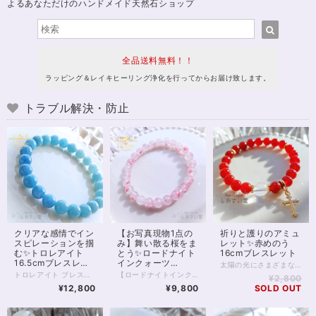
よるあなただけのハンドメイド天然石ショップ
全品送料無料！！
ラッピング＆レイキヒーリング浄化を行ってからお届け致します。
トラブル解決・防止
クリアな感情でイン
【お写真現物1点の
祈りと護りのアミュ
スピレーションを掴
み】舞い散る桜をま
レット✨赤めのう
む✨トロレアイト
とう✨ロードナイト
16cmブレスレット
16.5cmブレスレッ
インクォーツ
太陽の光にさまざまな表情を見せる、 赤めのうのお守りブレスレットです。 深みのある赤色は、古くから“守護”や“生命力”を象徴する色として愛され、身につける人の心を力強くサポートすると言われています。 中央には、透明度の高いクリスタル（水晶）を配し、浄化と調和のエネルギーをプラス。 赤めのうの温かいエネルギーをやさしくまとめ、より安定感のあるバランスへ導いてくれます。 邪気をよけるともいわれ、占い師をはじめデリケートな職業の方にもおすすめです。 手元で軽やかに揺れるゴールドのクロスチャームは祈りと浄化の象徴として。 気品のある輝きが、普段使いにも特別な装いにもそっと寄り添います。 太陽のもとでは燃えるような、 室内では落ち着いた赤色に。 強力な邪気よけの2つの顔を楽しんでくださいね。 ※ロンデル部分はゴールドフィルドを使用しています。 チャームは合金です。 ◆レイキヒーリング浄化、石言葉付ラッピングの上、送料無料でお届け致します。※石言葉は、お届けする石に関連する言葉のなかから占い師が選択した1つを、メッセージリボンにしてお届けします。※レイキヒーリング不要の方はご購入時コメント欄でお知らせくださいませ。 ◆特記のあるものを除き、全て天然に産出したパワーストーンを使用致しております。珠によって個別の色合い差、地中にて生じるクラック（ヒビ）、微少なインクルージョン（内包物）等が見られることがございますので、予めご承知置きくださいませ。再販品につきましては、お写真とは別の珠であっても同グレード、同様の色合いでご用意させていただきます。お届け致しますものは全て、当社基準をクリアした商品です。微少な色合いの違い、クラック、インクルージョンによる返品、交換はできかねますが、商品写真にない大きなもの等、気に掛かる場合はまず一度ご連絡ください。お客様撮影によるお写真を拝見させていただき、返送料のみお客様ご負担にて、交換を承ります。 ◆できるだけ現物に近いお色での撮影を心がけておりますが、モニター彩度等によって多少、色の相違が出る場合があります。ご容赦くださいませ。 ◆石数・デザイン調整によりサイズオーダーも可能ですので、お気軽にご連絡ください。（オーダーや、サイズ等ご確認事項のある場合は、購入手続き前にご連絡くださいませ。連絡先は、BASE内お問い合わせボタンや、Twitter @siosaido をご利用ください。） 店舗使用：2514 ヒーラーおすすめ
ト
16.5cmブレスレッ
トロレアイト ブレスレット 静かな空のように、やさしく広がる青のグラデーション。 淡いブルーから深みのある色合いへと移ろうその表情は、心の奥にそっと沁みわたるような美しさを持っています。 グラデーションがここまで美しいトロレアイトのブレスレットは決して多くありません✨ トロレアイトは、 思考や感情を静かに整え、 内側のざわめきをやさしく鎮めてくれる石。 情報や感情に揺さぶられやすいときほど、 一度立ち止まり、 “本来の自分の感覚”に戻ることの大切さを教えてくれます。 スピリチュアルな感性を大切にしている方や、 内観・瞑想・エネルギーワークを日常に取り入れている方にもおすすめの一本です。 今回のブレスレットは、 やわらかなブルーの濃淡が美しくつながるグラデーションタイプ。 見ているだけで呼吸が深くなるような、 穏やかで澄んだ存在感があります。 日々の中でふと触れたとき、 心を静けさへと導いてくれるでしょう。 ⸻ 【サイズ】 珠サイズ：約8mm 内周：約16.5cm ※1点もの／再入荷未定 ⸻ こんな方におすすめ ・心を落ち着けたい ・思考をクリアにしたい ・内観や瞑想を深めたい ・スピリチュアルな感覚を整えたい ⸻ 石は願いを叶えるためのものではなく、 あなた自身を整えるための“道具”。 このブレスレットが、 あなたの心と流れをやさしく整えるきっかけとなりますように。 — Maria Tuning Stone — ◆レイキヒーリング浄化、石言葉付ラッピングの上、送料無料でお届け致します。※石言葉は、お届けする石に関連する言葉のなかから占い師が選択した1つを、メッセージリボンにしてお届けします。※レイキヒーリング不要の方はご購入時コメント欄でお知らせくださいませ。 ◆特記のあるものを除き、全て天然に産出したパワーストーンを使用致しております。珠によって個別の色合い差、地中にて生じるクラック（ヒビ）、微少なインクルージョン（内包物）等が見られることがございますので、予めご承知置きくださいませ。お届け致しますものは全て、当社基準をクリアした商品です。微少な色合いの違い、クラック、インクルージョンによる返品、交換はできかねますが、商品写真にない大きなもの等、気に掛かる場合はまず一度ご連絡ください。お客様撮影によるお写真を拝見させていただき、返送料のみお客様ご負担にて、交換を承ります。 ◆できるだけ現物に近いお色での撮影を心がけておりますが、モニター彩度等によって多少、色の相違が出る場合があります。ご容赦くださいませ。 ◆石数・デザイン調整によりサイズオーダーも可能ですので、お気軽にご連絡ください。（オーダーや、サイズ等ご確認事項のある場合は、購入手続き前にご連絡くださいませ。連絡先は、BASE内お問い合わせボタンや、Twitter @siosaido をご利用ください。） ◆こちらの商品は拡大オーダーに珠入荷のためのお時間をいただくことがございます。 店舗使用：2603 ヒーラーおすすめ
【ロードナイトインクォーツ｜桜舞う癒しのブレスレット】 まるで桜の花びらが水晶の中に舞い込んだかのような、 やさしく儚い美しさを持つ「ロードナイトインクォーツ」。 透明感のある水晶に、 ピンクのインクルージョンがふんわりと広がり、 春の光を閉じ込めたような一品です。 ひと粒ひと粒に異なる表情があり、 自然が生み出した唯一無二の景色を楽しめます。 本品は7.5～8mm玉を使用した、 3Aグレードの美麗高品質ブレスレット。 肌なじみもよく、日常使いにもおすすめです。 ◇ スピリチュアルメッセージ ◇ ロードナイトは「愛と再生」のエネルギーを持つ石。 インクォーツになることで、その力はより繊細に、やさしく広がります。 ・傷ついた心をそっと癒す ・感情を整え、自己肯定感を高める ・人とのつながりをあたたかく結び直す 無理に前に進もうとしなくてもいい。 この石は、あなたのペースで整うことを優しく後押ししてくれます。 ◇ こんな方へ ◇ ・心を穏やかに整えたい方 ・優しい愛のエネルギーに包まれたい方 ・新しい季節に向けて気持ちをリセットしたい方 春の訪れを感じるような、やわらかなエネルギー。 あなたの日常に、静かに寄り添うお守りとしてお迎えください✨ ※一点限定入荷 ※同じ模様は二つと存在しません 気になったタイミングが、 あなたにとってのベストな出会いかもしれません。 ◆レイキヒーリング浄化、石言葉付ラッピングの上、送料無料でお届け致します。※石言葉は、お届けする石に関連する言葉のなかから占い師が選択した1つを、メッセージリボンにしてお届けします。※レイキヒーリング不要の方はご購入時コメント欄でお知らせくださいませ。 ◆特記のあるものを除き、全て天然に産出したパワーストーンを使用致しております。珠によって個別の色合い差、地中にて生じるクラック（ヒビ）、微少なインクルージョン（内包物）等が見られることがございますので、予めご承知置きくださいませ。再販品につきましては、お写真とは別の珠であっても同グレード、同様の色合いでご用意させていただきます。お届け致しますものは全て、当社基準をクリアした商品です。微少な色合いの違い、クラック、インクルージョンによる返品、交換はできかねますが、商品写真にない大きなもの等、気に掛かる場合はまず一度ご連絡ください。お客様撮影によるお写真を拝見させていただき、返送料のみお客様ご負担にて、交換を承ります。 ◆できるだけ現物に近いお色での撮影を心がけておりますが、モニター彩度等によって多少、色の相違が出る場合があります。ご容赦くださいませ。 ◆石数・デザイン調整によりサイズオーダーも可能ですので、お気軽にご連絡ください。（オーダーや、サイズ等ご確認事項のある場合は、購入手続き前にご連絡くださいませ。連絡先は、BASE内お問い合わせボタンや、Twitter @siosaido をご利用ください。） ◆こちらの商品は拡大オーダーに珠入荷のためのお時間をいただくことがございます。 店舗使用：2601 ヒーラーおすすめ
¥2,800
ト
¥12,800
¥9,800
SOLD OUT