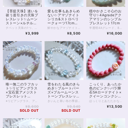
【菩提天珠】迷いを
愛も仕事もあきらめ
穏やかさこそ心のお
祓う道引きの天珠ブ
ない✨アマゾナイト
守り✨4Agradeアク
レスレット✨ムーン
シリカ&ストロベリ
アマリンのシンプル
ストーン×ルチルク
ークォーツ17cmブ
ブレスレット17cm
ォーツ17.5cm
レスレット
チベット天珠の1つ、瑪瑙の「菩提天珠」を用いたパワーストーンブレスレットです。 ※約17.5cmのお作りですが、サイズオーダーが可能です ご希望の方はお気軽にご連絡くださいませ 菩提天珠は、菩提樹の描かれた天珠です。 クローバーのようにも見える菩提樹の形がとってもかわいらしい！ でも、菩提樹は「悟りの樹木」 菩提天珠は単に幸運を招くのではなく、 持ち主様の迷いを取り去り、 正しい道へと導いてくれるといわれています。 また菩提天珠の面白いのは、 身に付けると「人に愛される」と伝えられている、というところ。 導きを得て、正しい道を進むごとに 人からは愛されるようになれるのかもしれませんね。 こちらのブレスレットには、菩提天珠とあわせて ブルームーンストーン、ルチルクォーツ、水晶を組み込んでいます。 ブルームーンストーンは、光の加減によって 青いシラーが見え、 心を穏やかに包み込んでくれます。 ルチルクォーツは願望成就の石。 細やかな金の輝きで、邪気の浄化、引き寄せの効果があるともいわれます。 ◆レイキヒーリング浄化、石言葉付ラッピングの上、送料無料でお届け致します。※石言葉は、お届けする石に関連する言葉のなかから占い師が選択した1つを、メッセージリボンにしてお届けします。※レイキヒーリング不要の方はご購入時コメント欄でお知らせくださいませ。 ◆特記のあるものを除き、全て天然に産出したパワーストーンを使用致しております。珠によって個別の色合い差、地中にて生じるクラック（ヒビ）、微少なインクルージョン（内包物）等が見られることがございますので、予めご承知置きくださいませ。再販品につきましては、お写真とは別の珠であっても同グレード、同様の色合いでご用意させていただきます。お届け致しますものは全て、当社基準をクリアした商品です。微少な色合いの違い、クラック、インクルージョンによる返品、交換はできかねますが、商品写真にない大きなもの等、気に掛かる場合はまず一度ご連絡ください。お客様撮影によるお写真を拝見させていただき、返送料のみお客様ご負担にて、交換を承ります。 ◆できるだけ現物に近いお色での撮影を心がけておりますが、モニター彩度等によって多少、色の相違が出る場合があります。ご容赦くださいませ。 ◆石数・デザイン調整によりサイズオーダーも可能ですので、お気軽にご連絡ください。（オーダーや、サイズ等ご確認事項のある場合は、購入手続き前にご連絡くださいませ。連絡先は、BASE内お問い合わせボタンや、Twitter @siosaido をご利用ください。） 店舗使用：2505
鮮やかなアマゾナイトシリカと、 控えめピンクなストロベリークォーツ、ピンクカルセドニー、 白色のアルバイトを合わせたブレスレット。 マイナスエネルギーを浄化し、プラスへと変換するといわれるアマゾナイトシリカは マダガスカルなどで産出する美しい石。 アリエルブルーを想像させるブルーグリーンの色は夏にもぴったりです。 今回は、この鮮やかなアマゾナイトシリカに お色薄めのストロベリークォーツとピンクカルセドニーを合わせました。 いずれもエネルギーを活性化しつつ 恋の縁結びにも役立つといわれている石たちです。 また半透明のミルキーな色あいが魅力的、 稀少なアルバイトのビーズを入れています。 こちらは粘り強く成功を導く、タロットでいう「力」のような石。 恋愛に限らず、あきらめたくないものに向き合うときや 新たな伸張に向けて頑張りたいときに向いているブレスレットです。 ◆レイキヒーリング浄化、石言葉付ラッピングの上、送料無料でお届け致します。※石言葉は、お届けする石に関連する言葉のなかから占い師が選択した1つを、メッセージリボンにしてお届けします。※レイキヒーリング不要の方はご購入時コメント欄でお知らせくださいませ。 ◆特記のあるものを除き、全て天然に産出したパワーストーンを使用致しております。珠によって個別の色合い差、地中にて生じるクラック（ヒビ）、微少なインクルージョン（内包物）等が見られることがございますので、予めご承知置きくださいませ。再販品につきましては、お写真とは別の珠であっても同グレード、同様の色合いでご用意させていただきます。お届け致しますものは全て、当社基準をクリアした商品です。微少な色合いの違い、クラック、インクルージョンによる返品、交換はできかねますが、商品写真にない大きなもの等、気に掛かる場合はまず一度ご連絡ください。お客様撮影によるお写真を拝見させていただき、返送料のみお客様ご負担にて、交換を承ります。 ◆できるだけ現物に近いお色での撮影を心がけておりますが、モニター彩度等によって多少、色の相違が出る場合があります。ご容赦くださいませ。 ◆石数・デザイン調整によりサイズオーダーも可能ですので、お気軽にご連絡ください。（オーダーや、サイズ等ご確認事項のある場合は、購入手続き前にご連絡くださいませ。連絡先は、BASE内お問い合わせボタンや、Twitter @siosaido をご利用ください。） 店舗使用：2504
半透明4Aグレード、8mmのアクアマリンをシンプルに連ねた、爽やかな海のようなパワーストーンブレスレットです。 そもそもアクアマリンは、海の水を思わせる色から名付けられました。 石のもつオーラは癒しに満ち、かつ理性を見失うことなく知的で、 アクアマリンはやがてコミュニケーションの石、 また結婚のお守り石とも呼ばれるようになりました。 恋愛に限らず、心を通わせたい人との橋渡しをしてくれるのが アクアマリン最大の特徴であるともいえます。 アクアマリンのなかでも4Aは、透明な部分と不透明な部分が混在するクラスです。 アクアマリンにありがちな黒色の内包物も、ゼロではありませんが、肉眼で見て気になるほど大きなものはありません。 内包物に関しては、高性能カメラのほうが肉眼よりもよく映し出すことに長けていますので、画像をご確認いただくと良いでしょう。 お写真は太陽光下での撮影ですが、電灯下でも美しい水色を見せてくれるグレードです。 天使の石とも呼ばれるアクアマリンをぜひお楽しみください。 ヒーラーおすすめ 店舗使用：2501
¥3,999
¥8,500
¥16,000
唯一無二のラフカッ
雪をわたる風のきら
こっくり、あったか
ト✨リビアングラス
めき✨ブルートパー
色のピンク✨バラ輝
×宝石質アメジスト
ズ×ブルームーンス
石5Aロードナイト×
ブレスレット
トーンブレスレット
クイーンコンクシェ
16.5cm
17cm
ルブレスレット
※リビアングラス、アメジスト共に、再入荷が未定の玉で数量が限られます。 また昨今、クラッククォーツオーラは欠品することが多く 再販の予定は在庫状況によります※ 2つと同じ形のないラフのリビアングラスに、 透明度抜群の宝石質アメジスト。 そして昨今品薄の続く、クラッククォーツオーラがパールのように輝く 強いオーラのブレスレットです。 リビアングラスは出会う人を選ぶといわれる石。 持ち主さまには必ず、リビアングラスとの強いご縁があるそうです。 ラフにカットされたリビアングラスは透明度も高く、 特徴的な気泡も入っています。 同じ形のないリビアングラスとの出会いをぜひ楽しんでください。 またリビアングラスの両脇を飾る宝石質のアメジストは 美しく細かなカットが施され、光を拡散する良品です。 クラッククォーツオーラは、クラッククォーツに金属を蒸着して作るスピリチュアルストーンです。 水晶への蒸着を行うレインボーオーラと違い、 中に細かなクラックが入っており、全体として白色が目立ちパールのような輝きが出ますが 透明度もあるため、光が拡散し大変美しい1本です。 ◆レイキヒーリング浄化、石言葉付ラッピングの上、送料無料でお届け致します。※石言葉は、お届けする石に関連する言葉のなかから占い師が選択した1つを、メッセージリボンにしてお届けします。※レイキヒーリング不要の方はご購入時コメント欄でお知らせくださいませ。 ◆特記のあるものを除き、全て天然に産出したパワーストーンを使用致しております。珠によって個別の色合い差、地中にて生じるクラック（ヒビ）、微少なインクルージョン（内包物）等が見られることがございますので、予めご承知置きくださいませ。再販品につきましては、お写真とは別の珠であっても同グレード、同様の色合いでご用意させていただきます。お届け致しますものは全て、当社基準をクリアした商品です。微少な色合いの違い、クラック、インクルージョンによる返品、交換はできかねますが、商品写真にない大きなもの等、気に掛かる場合はまず一度ご連絡ください。お客様撮影によるお写真を拝見させていただき、返送料のみお客様ご負担にて、交換を承ります。 ◆できるだけ現物に近いお色での撮影を心がけておりますが、モニター彩度等によって多少、色の相違が出る場合があります。ご容赦くださいませ。 ◆石数・デザイン調整によりサイズオーダーも可能ですので、お気軽にご連絡ください。（オーダーや、サイズ等ご確認事項のある場合は、購入手続き前にご連絡くださいませ。連絡先は、BASE内お問い合わせボタンや、Twitter @siosaido をご利用ください。） ヒーラーおすすめ 店舗使用：2467
きいんと寒い冬の季節感にぴったり （でも実は、涼やかに装いたい夏にもぴったり……） 透明感あふれるブルートパーズ入りのブレスレットです。 ブルートパーズは知性と癒しの石。 光を透過する鮮やかな水色が 見る人をほっとさせてくれます。 スピリチュアル的には、集中力を高め自己成長を助ける、といわれてきた石で 仕事運や勉強運にも適しているでしょう。 今回はブルートパーズに白い石たちを合わせていますが、 このうち4石はブルームーンストーンです。 4枚目お写真にありますとおり、ブルーシラーのきれいに浮くムーンストーンは 夜間にこそ本領を発揮し、 光の具合によって、とらえどころのない青い輝きを魅せてくれます。 ムーンストーン両脇には、 浄化のフロスト水晶を配置しました。 フロスト水晶は、磨き方で透明感を落としたクリスタルですが お写真のとおり光を通しており、透明感を失ったわけではありません。 氷のようなシャリ感を感じさせてくれる石の1つです。 ◆レイキヒーリング浄化、石言葉付ラッピングの上、送料無料でお届け致します。※石言葉は、お届けする石に関連する言葉のなかから占い師が選択した1つを、メッセージリボンにしてお届けします。※レイキヒーリング不要の方はご購入時コメント欄でお知らせくださいませ。 ◆特記のあるものを除き、全て天然に産出したパワーストーンを使用致しております。珠によって個別の色合い差、地中にて生じるクラック（ヒビ）、微少なインクルージョン（内包物）等が見られることがございますので、予めご承知置きくださいませ。再販品につきましては、お写真とは別の珠であっても同グレード、同様の色合いでご用意させていただきます。お届け致しますものは全て、当社基準をクリアした商品です。微少な色合いの違い、クラック、インクルージョンによる返品、交換はできかねますが、商品写真にない大きなもの等、気に掛かる場合はまず一度ご連絡ください。お客様撮影によるお写真を拝見させていただき、返送料のみお客様ご負担にて、交換を承ります。 ◆できるだけ現物に近いお色での撮影を心がけておりますが、モニター彩度等によって多少、色の相違が出る場合があります。ご容赦くださいませ。 ◆石数・デザイン調整によりサイズオーダーも可能ですので、お気軽にご連絡ください。（オーダーや、サイズ等ご確認事項のある場合は、購入手続き前にご連絡くださいませ。連絡先は、BASE内お問い合わせボタンや、Twitter @siosaido をご利用ください。） 店舗使用：2466
ほっくりとあたたかな色あいの、ロードナイト8mm珠のブレスレットです。 最高級、5Aクラスのロードナイトは、別名を「バラ輝石」と言います。 お写真のとおり内包物が少なく、美しく濃いピンクが特徴的。 ところどころグレーみはかかるものの目立ちません。 色あいが上品でおすすめの一品です。 ピンクの薔薇はクイーンコンクシェルのカービング。 径11mm前後、厚みは5mmほどの両面カービングです。 貴重なカリブ海の恵みを丁寧なカービングで仕上げた薔薇は 柔らかなピンク色で見る人をきっと癒してくれます。 クイーンコンクシェルは非常に貴重な素材ですが そのなかでも美しいカービングは手に入ることが少なく こちらの商品も、数はあるだけの限定となります。 寒くなる季節には、あたたかみを感じる色が欲しくなるもの。 ロードナイトの温度でほっとしてみませんか？ ◆レイキヒーリング浄化、石言葉付ラッピングの上、送料無料でお届け致します。※石言葉は、お届けする石に関連する言葉のなかから占い師が選択した1つを、メッセージリボンにしてお届けします。※レイキヒーリング不要の方はご購入時コメント欄でお知らせくださいませ。 ◆特記のあるものを除き、全て天然に産出したパワーストーンを使用致しております。珠によって個別の色合い差、地中にて生じるクラック（ヒビ）、微少なインクルージョン（内包物）等が見られることがございますので、予めご承知置きくださいませ。再販品につきましては、お写真とは別の珠であっても同グレード、同様の色合いでご用意させていただきます。お届け致しますものは全て、当社基準をクリアした商品です。微少な色合いの違い、クラック、インクルージョンによる返品、交換はできかねますが、商品写真にない大きなもの等、気に掛かる場合はまず一度ご連絡ください。お客様撮影によるお写真を拝見させていただき、返送料のみお客様ご負担にて、交換を承ります。 ◆できるだけ現物に近いお色での撮影を心がけておりますが、モニター彩度等によって多少、色の相違が出る場合があります。ご容赦くださいませ。 ◆石数・デザイン調整によりサイズオーダーも可能ですので、お気軽にご連絡ください。（オーダーや、サイズ等ご確認事項のある場合は、購入手続き前にご連絡くださいませ。連絡先は、BASE内お問い合わせボタンや、Twitter @siosaido をご利用ください。） 店舗使用：2465 ・ヒーラーおすすめ
17cm
¥8,600
¥9,540
¥13,500
SOLD OUT
SOLD OUT