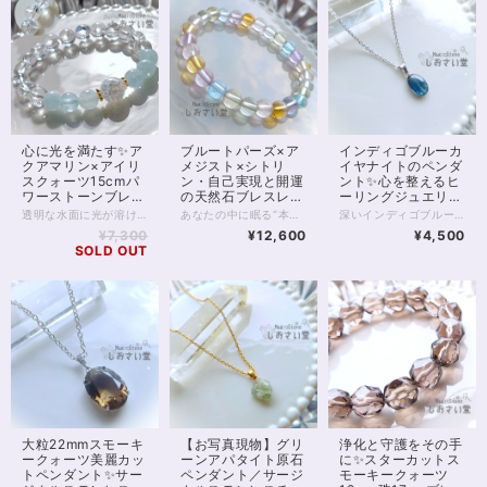
心に光を満たす✨ア
ブルートパーズ×ア
インディゴブルーカ
クアマリン×アイリ
メジスト×シトリ
イヤナイトのペンダ
スクォーツ15cmパ
ン・自己実現と開運
ント✨心を整えるヒ
ワーストーンブレス
の天然石ブレスレッ
ーリングジュエリ
レット
ト✨16cm
ー・直感を高める／
透明な水面に光が溶け込むような、澄んだエネルギーをまとうパワーストーンブレスレット。 4Aクラスのアクアマリンは内包物が少なく、アイシーな水色は冬らしい冷たさ、夏には涼しげな輝きをまといます。 心を静かに整え、コミュニケーションに調和をもたらす「癒しの石」として知られるアクアマリン。 穏やかな海の波のように、不安や緊張をやわらげ、あなた本来の魅力を自然に引き出してくれるでしょう。 中央には、虹色の光がきらめくアイリスクォーツと、オーラ加工が施されたクラッククォーツを組み合わせました。 アイリスクォーツは、光に反射して細かな虹が浮かびあがり、 持ち主の願いを明るい未来へと導く“幸運のサイン”を象徴する石です。 浄化と引き寄せのエネルギーを同時に持つため、新しいスタートや気持ちを切り替えたいときにも最適。 全体を包みこむ水晶の透明感が、心や空間の不要なエネルギーをすっきりとリセットし、清らかな流れを保ってくれます。 瑞々しさと透明感に満ちたこのブレスレットは、日常にさりげなく寄り添いながら、まるで光のヴェールをまとったような守りの力となるでしょう。 癒し・浄化・幸運のサポートを求める方や、気持ちを整えて前向きに歩きたい方にぴったりの一本です。 ※金属部分はゴールドフィルドを使用しています。 ◆レイキヒーリング浄化、石言葉付ラッピングの上、送料無料でお届け致します。※石言葉は、お届けする石に関連する言葉のなかから占い師が選択した1つを、メッセージリボンにしてお届けします。※レイキヒーリング不要の方はご購入時コメント欄でお知らせくださいませ。 ◆特記のあるものを除き、全て天然に産出したパワーストーンを使用致しております。珠によって個別の色合い差、地中にて生じるクラック（ヒビ）、微少なインクルージョン（内包物）等が見られることがございますので、予めご承知置きくださいませ。再販品につきましては、お写真とは別の珠であっても同グレード、同様の色合いでご用意させていただきます。お届け致しますものは全て、当社基準をクリアした商品です。微少な色合いの違い、クラック、インクルージョンによる返品、交換はできかねますが、商品写真にない大きなもの等、気に掛かる場合はまず一度ご連絡ください。お客様撮影によるお写真を拝見させていただき、返送料のみお客様ご負担にて、交換を承ります。 ◆できるだけ現物に近いお色での撮影を心がけておりますが、モニター彩度等によって多少、色の相違が出る場合があります。ご容赦くださいませ。 ◆石数・デザイン調整によりサイズオーダーも可能ですので、お気軽にご連絡ください。（オーダーや、サイズ等ご確認事項のある場合は、購入手続き前にご連絡くださいませ。連絡先は、BASE内お問い合わせボタンや、Twitter @siosaido をご利用ください。） 店舗使用：2513
あなたの中に眠る“本来の輝き”を呼び覚ます、光のブレスレット。 ブルートパーズ・ラベンダーアメジスト・シトリン・プラシオライト・ローズクォーツ・レモンクォーツ――6つの波動がひとつの輪となり、魂の進化をサポートします。 それぞれの石は、自己実現へと導くステージを象徴しています。 ブルートパーズは思考を明晰にし、夢を具現化するための「真実の道」を示し、 ラベンダーアメジストは迷いを祓い、精神を高次の領域へと導きます。 シトリンは豊かさと成功の波を呼び、 プラシオライトは心の調和と現実的な行動力を整え、 ローズクォーツは自己愛と他者への愛を循環させ、 レモンクォーツは光に満ちた未来を信じる勇気を与えてくれます。 6つの石がもたらすエネルギーは、まるであなたの人生に“新しい地図”を描くように働きます。 これまでの経験を糧に、より大きな自己表現や使命へと進むタイミングを感じている方におすすめです。 虹のように輝くこのブレスレットは、「今の自分を超える力」と「新たな可能性の扉」を開く象徴。 手にした瞬間、あなたのエネルギーフィールドに光が差し込み、未来の自分と共鳴しはじめるでしょう。 すべての夢を現実へ―― このブレスレットは、あなたの“自己実現の旅”を優しく見守りながら、運気の流れを明るい方向へと導いてくれます。 ※珠サイズは7mmです ◆レイキヒーリング浄化、石言葉付ラッピングの上、送料無料でお届け致します。※石言葉は、お届けする石に関連する言葉のなかから占い師が選択した1つを、メッセージリボンにしてお届けします。※レイキヒーリング不要の方はご購入時コメント欄でお知らせくださいませ。 ◆特記のあるものを除き、全て天然に産出したパワーストーンを使用致しております。珠によって個別の色合い差、地中にて生じるクラック（ヒビ）、微少なインクルージョン（内包物）等が見られることがございますので、予めご承知置きくださいませ。再販品につきましては、お写真とは別の珠であっても同グレード、同様の色合いでご用意させていただきます。お届け致しますものは全て、当社基準をクリアした商品です。微少な色合いの違い、クラック、インクルージョンによる返品、交換はできかねますが、商品写真にない大きなもの等、気に掛かる場合はまず一度ご連絡ください。お客様撮影によるお写真を拝見させていただき、返送料のみお客様ご負担にて、交換を承ります。 ◆できるだけ現物に近いお色での撮影を心がけておりますが、モニター彩度等によって多少、色の相違が出る場合があります。ご容赦くださいませ。 ◆石数・デザイン調整によりサイズオーダーも可能ですので、お気軽にご連絡ください。（オーダーや、サイズ等ご確認事項のある場合は、購入手続き前にご連絡くださいませ。連絡先は、BASE内お問い合わせボタンや、Twitter @siosaido をご利用ください。） ・ヒーラーおすすめ 店舗使用：2512
深いインディゴブルーの光が静かに胸元で輝く、インディゴブルーカイヤナイトのペンダント。夜明け前の空を閉じ込めたようなこの石は、心の奥にある真実と再びつながるためのサポートをしてくれるといわれています。 カイヤナイトは「心を整え、真の道へ導く石」。 思考や感情の乱れを静め、迷いを手放し、自分らしさを取り戻す助けとなります。 スピリチュアルの世界では“魂の羅針盤”とも呼ばれ、直感を高め、あなたの中に眠る答えを見つける力を与えてくれるでしょう。 また、この石は他者との不要なエネルギーコードを断ち切る力を持つとされ、過去のしがらみや依存から自由になるサポートをしてくれます。 人間関係や感情の整理をしたいとき、前へ進む勇気を与えてくれるお守りのような存在です。 透明感のある深いブルーは、光の角度によってグラデーションのように表情を変えます。 静かな中にも確かな力を感じる、唯一無二の輝きです。 直感やインスピレーションを大切にしたい方、冷静な判断力を取り戻したい方にもおすすめです。 石言葉は「真理」「浄化」「直感」「自己の確立」「霊的成長」。あなたの心に寄り添いながら、静かに道を照らしてくれるようなペンダントです。 石サイズ：縦約13mm、横約9mm マグネットクラスプ仕様。首の後ろで金具を開いてつなげる手間がありません。 金属部分はサージカルステンレスを使用した金属アレルギー対応商品です。 ※完全に金属アレルギーが起こらないわけではありません。サージカルステンレスへのアレルギー反応有無をご確認ください。 ◆レイキヒーリング浄化、石言葉付ラッピングの上、送料無料でお届け致します。※石言葉は、お届けする石に関連する言葉のなかから占い師が選択した1つを、メッセージリボンにしてお届けします。※レイキヒーリング不要の方はご購入時コメント欄でお知らせくださいませ。 ◆特記のあるものを除き、全て天然に産出したパワーストーンを使用致しております。珠によって個別の色合い差、地中にて生じるクラック（ヒビ）、微少なインクルージョン（内包物）等が見られることがございますので、予めご承知置きくださいませ。微少な色合いの違い、クラック、インクルージョンによる返品、交換はできかねますが、商品写真にない大きなもの等、気に掛かる場合はまず一度ご連絡ください。お客様撮影によるお写真を拝見させていただき、返送料のみお客様ご負担にて、交換を承ります。 ◆できるだけ現物に近いお色での撮影を心がけておりますが、モニター彩度等によって多少、色の相違が出る場合があります。ご容赦くださいませ。
サージカルステンレ
¥7,300
¥12,600
¥4,500
スチェーン40cm・
SOLD OUT
マグネットクラスプ
使用
大粒22mmスモーキ
【お写真現物】グリ
浄化と守護をその手
ークォーツ美麗カッ
ーンアパタイト原石
に✨スターカットス
トペンダント✨サー
ペンダント／サージ
モーキークォーツ