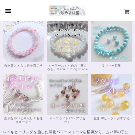
桜吹雪とともに春を過ごそ
ヒーラーおすすめの「整え
ラリマー特集
う
る石」Maria Tuning Stone
面倒なやりとりなし！お任
オーラライト23（アゾゼ
金運UPヒーラーおすすめ
せオーダー
オ）
レイキヒーリングを施した浄化パワーストーンを横浜から。占い師の手に