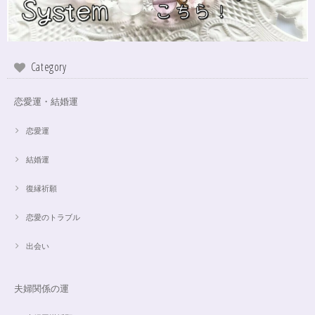
インスピレーションの湧泉✨アクアオーラブレスレット15.5cm
2024/10/22
Category
この度は、ご縁に感謝致します。 やはり、この色のアクアオーラに出会え
て、 嬉しいです。 ダークアクアオーラも幻想的ですが、この爽やかな 水色
も、ずっーと見ていられますね。 素敵なブレスレットを、有難うございま
恋愛運・結婚運
した。
恋愛運
結婚運
【限定数1】アパタイトのサザレ100g/精神安定/パワーストーンブレスレット浄化
2024/10/22
復縁祈願
思ったより小粒でしたがとても綺麗なアパタイトでした ありがとうござい
恋愛のトラブル
ました⭐︎ アパタイトは大丈夫だったのですが、箱が潰れておまけで付いてい
たフローライトのさざれが粉々でした アパタイトを固定していたテープも
取れていたので、相当揺らされたか投げられたりしたのかも…
出会い
夫婦関係の運
【限定数1】レモンクォーツのサザレ100g/空間浄化/パワーストーンブレスレット浄化
2024/09/07