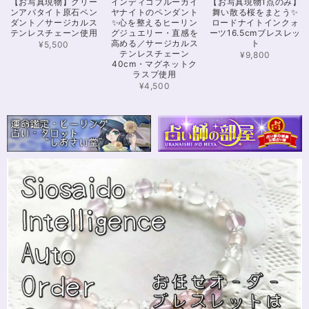
【お写真現物】グリー
インディゴブルーカイ
【お写真現物1点のみ】
愛いです！とくにシトリンの色味がとても気に入りました。まだ、気になる
ンアパタイト原石ペン
ヤナイトのペンダント
舞い散る桜をまとう✨
ブレスレットがたくさんあったので、また購入させていただきたいと思いま
ダント／サージカルス
✨心を整えるヒーリン
ロードナイトインクォ
す。また親切で迅速、丁寧な対応をしてくださりありがとうございました。
テンレスチェーン使用
グジュエリー・直感を
ーツ16.5cmブレスレッ
高める／サージカルス
ト
¥5,500
テンレスチェーン
¥9,800
40cm・マグネットク
ラスプ使用
【限定数1】カイヤナイトのサザレ100g/空間浄化/パワーストーンブレスレット浄化
2024/11/25
¥4,500
さざれながら、カイヤナイトのブルーバンドやジラソールアイが見える石も
ありました きれいな石をありがとうございます⭐︎
シンデレラのパワーストーンブレスレット「夢は希むもの」✨ブルーカルセドニー16cm
ステンレス→水晶変更
2024/10/24
本日無事に、到着しました！ ワクワクしながら開封しました(*^^*) とって
もキレイな色合いで、手に取るとほんのり温かく感じ元気になる気がしま
す！リボンのメッセージも大事にします(*^^*)まさかのお名前が(芸名なの
でしょうかね？^^)同じでびっくり♡嬉しいです♡ 次回は、オーダーをお願
いしてみたいなと思いました！