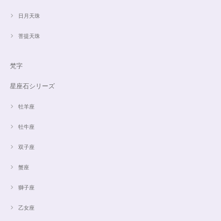
日月天珠
菩提天珠
梵字
星座石シリーズ
牡羊座
牡牛座
双子座
蟹座
獅子座
乙女座