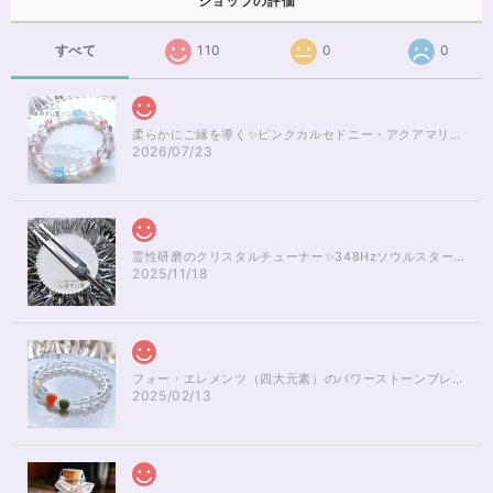
ショップの評価
すべて
110
0
0
柔らかにご縁を導く✨ピンクカルセドニー・アクアマリンブレスレット16cm
2026/07/23
霊性研磨のクリスタルチューナー✨348Hzソウルスターチャクラのヒーリング
2025/11/18
フォー・エレメンツ（四大元素）のパワーストーンブレスレット✨レインボーオーラ16cm
2025/02/13