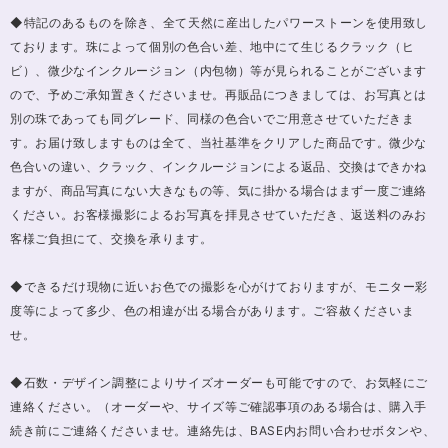
◆特記のあるものを除き、全て天然に産出したパワーストーンを使用致し
ております。珠によって個別の色合い差、地中にて生じるクラック（ヒ
ビ）、微少なインクルージョン（内包物）等が見られることがございます
ので、予めご承知置きくださいませ。再販品につきましては、お写真とは
別の珠であっても同グレード、同様の色合いでご用意させていただきま
す。お届け致しますものは全て、当社基準をクリアした商品です。微少な
色合いの違い、クラック、インクルージョンによる返品、交換はできかね
ますが、商品写真にない大きなもの等、気に掛かる場合はまず一度ご連絡
ください。お客様撮影によるお写真を拝見させていただき、返送料のみお
客様ご負担にて、交換を承ります。
◆できるだけ現物に近いお色での撮影を心がけておりますが、モニター彩
度等によって多少、色の相違が出る場合があります。ご容赦くださいま
せ。
◆石数・デザイン調整によりサイズオーダーも可能ですので、お気軽にご
連絡ください。（オーダーや、サイズ等ご確認事項のある場合は、購入手
続き前にご連絡くださいませ。連絡先は、BASE内お問い合わせボタンや、