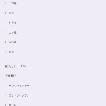
天秤座
蠍座
射手座
山羊座
水瓶座
魚座
粒売りビーズ等
浄化用品
サンキャッチャー
聖水・フレグランス
サザレ