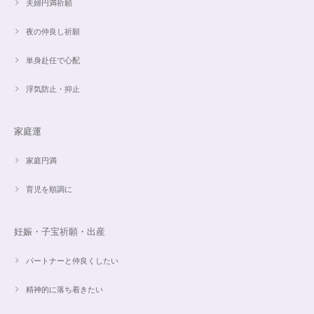
夫婦円満祈願
夜の仲良し祈願
単身赴任で心配
魅惑のスピリチュアルストーン｜2本目にもおすすめ！チャロアイトのブレスレット✨16.5cm
2024/09/07
浮気防止・抑止
家庭運
オーダー✨18cmブレスレット2点セット(⋆ᵕᴗᵕ⋆).+*
2024/06/20
家庭円満
育児を順調に
こんばんは。 商品受け取りました。 サイズ調整していただき、画像で見る
より本物の方がより素敵で、大変満足してしています。 毎日パワーストー
ンに癒されそうです。 ご丁寧な対応に感謝しております。
妊娠・子宝祈願・出産
パートナーと仲良くしたい
【ご売約済】カイヤナイト×ラリマー✨16.5cmブレスレット
2024/05/13
精神的に落ち着きたい