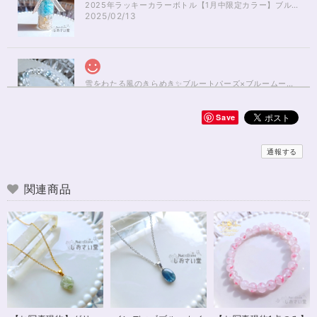
2025年ラッキーカラーボトル【1月中限定カラー】ブルーアパタイト×ルチルクォーツさざれ石
2025/02/13
雪をわたる風のきらめき✨ブルートパーズ×ブルームーンストーンブレスレット17cm
2025/01/04
Save
無事届きました！ 開けた瞬間、想像以上に可愛くて綺麗で、 とてもテンシ
ョンが上がりました！ ラッピングも可愛く、梱包もすごく丁寧で袋を開け
通報する
るのが 勿体無いくらいでした！ おまけで付いてきたさざれも可愛くて綺麗
で とても良かったです。 購入前に伺った質問や要望に対する対応も、 もの
すごく丁寧で親切でした！ お忙しい中、対応して下さって 本当にありがと
関連商品
うございました！ また機会があったら利用したいと思います。 この度は本
当にありがとうございました！
※16.5cmオーダー 努力を成功に導く✨ガーネット入りブレスレット15cm
2024/12/18
可愛いお品をありがとうございます。陽に当たるとキラキラして、とても可