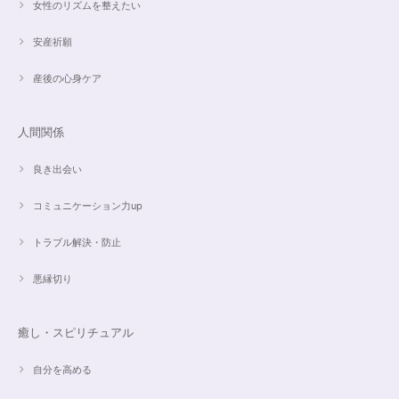
昨日、無事受け取りました。早速身につけています。 カイヤナイトがキラ
女性のリズムを整えたい
キラ綺麗で、ラリマーとのコントラストが素敵です。アメジストの淡い紫と
ラリマーの水色、好きな組み合わせです。 サイズ調整して頂け、ちょうど
安産祈願
よい大きさです。 いつもありがとうございます。
産後の心身ケア
愛と癒しの5Aラリマーブレスレット【限定ムーンストーン】✨17cm
2024/05/06
人間関係
良き出会い
コミュニケーション力up
こころを磨くアクアオーラのポイントペンダント☆さらなる高みへつながる鍵を…
2024/05/02
トラブル解決・防止
すぐに手元に届きました。写真の通りで、とてもキレイで気にいっていま
悪縁切り
す。ありがとうございました。
癒し・スピリチュアル
オーダー✨マルチカラー15cmブレスレット
2024/03/27
自分を高める