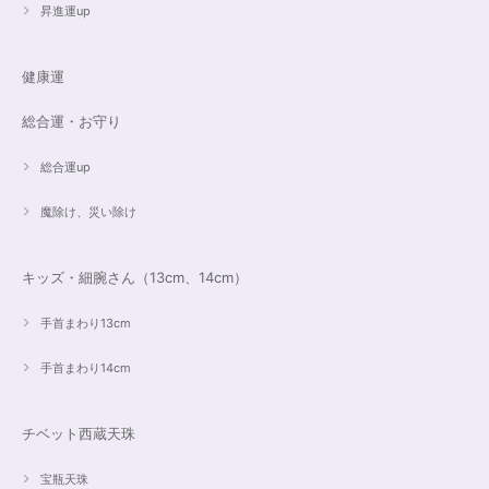
昇進運up
遠隔レイキヒーリング（人）
健康運
2023/07/16
総合運・お守り
総合運up
魔除け、災い除け
キッズ・細腕さん（13cm、14cm）
手首まわり13cm
手首まわり14cm
チベット西蔵天珠
宝瓶天珠