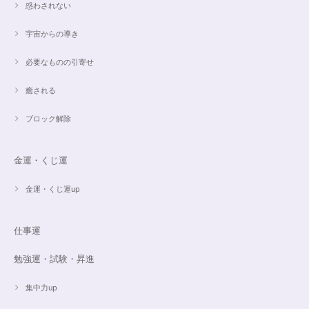
惑わされない
希望通りに作って頂けました❣️ とても綺麗でうれしいです☺️ 対応も丁寧
で、梱包も綺麗にして頂きありがとうございました😊 次に購入する時もこ
宇宙からの導き
ちらでお願いしたいと思います☺️
必要なものの引寄せ
ご売約済✨ピンクフローライト限定バイカラー✨16.5cmブレスレット
癒される
2023/09/09
ブロック解除
とても丁寧にご対応いただきありがとうございました。ストーンもすごくキ
ラキラして綺麗でした。大切に着けたいと思います(*^^*)
金運・くじ運
金運・くじ運up
16cmオーダーご売約済【うつし世はゆめ 夜の夢こそまこと】5Aclassカイヤナイト15cmブレスレット
2023/07/29
仕事運
昨日無事届きました！ 江戸川乱歩と明智小五郎にまさにイメージピッタリ
勉強運・試験・昇進
の、なんとも不思議な雰囲気のするブレスです。 サイズ直しで入れていた
だいたアメジストが、2つの色味のためにまた素敵で…すみません、語彙力
ないのでうまく表現できません。 ただ、想像通りおしゃれで素敵でした！
集中力up
大事にします。いつもありがとうございます。