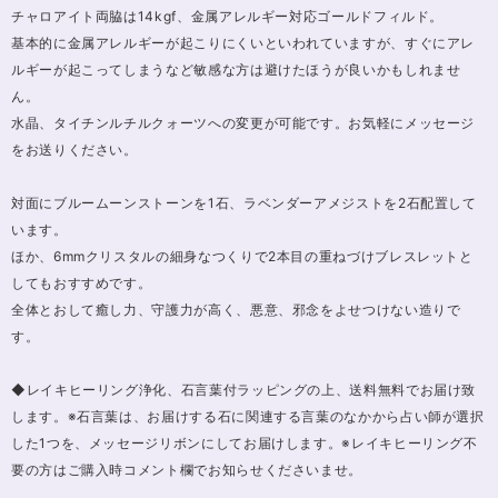
チャロアイト両脇は14kgf、金属アレルギー対応ゴールドフィルド。
基本的に金属アレルギーが起こりにくいといわれていますが、すぐにアレ
ルギーが起こってしまうなど敏感な方は避けたほうが良いかもしれませ
ん。
水晶、タイチンルチルクォーツへの変更が可能です。お気軽にメッセージ
をお送りください。
対面にブルームーンストーンを1石、ラベンダーアメジストを2石配置して
います。
ほか、6mmクリスタルの細身なつくりで2本目の重ねづけブレスレットと
してもおすすめです。
全体とおして癒し力、守護力が高く、悪意、邪念をよせつけない造りで
す。
◆レイキヒーリング浄化、石言葉付ラッピングの上、送料無料でお届け致
します。※石言葉は、お届けする石に関連する言葉のなかから占い師が選択
した1つを、メッセージリボンにしてお届けします。※レイキヒーリング不
要の方はご購入時コメント欄でお知らせくださいませ。