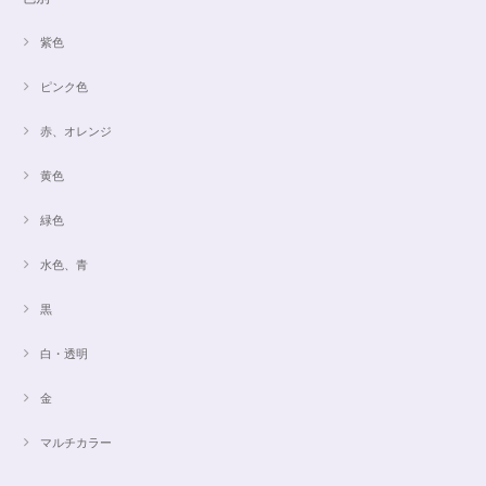
紫色
ピンク色
赤、オレンジ
黄色
緑色
水色、青
黒
白・透明
金
マルチカラー