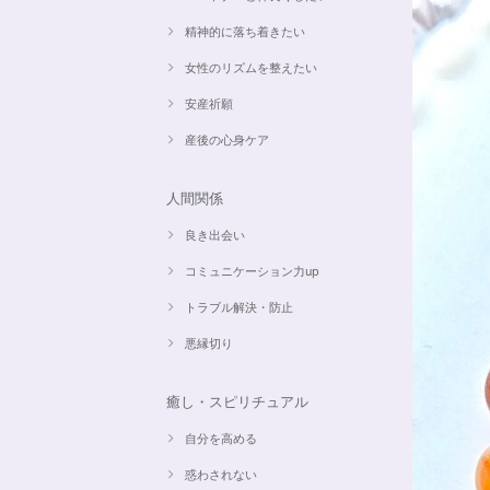
精神的に落ち着きたい
女性のリズムを整えたい
安産祈願
産後の心身ケア
人間関係
良き出会い
コミュニケーション力up
トラブル解決・防止
悪縁切り
癒し・スピリチュアル
自分を高める
惑わされない