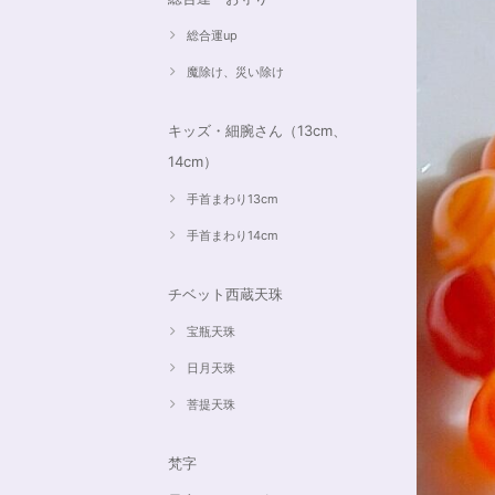
総合運up
魔除け、災い除け
キッズ・細腕さん（13cm、
14cm）
手首まわり13cm
手首まわり14cm
チベット西蔵天珠
宝瓶天珠
日月天珠
菩提天珠
梵字