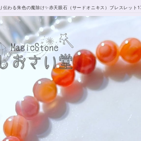
り伝わる朱色の魔除け✨赤天眼石（サードオニキス）ブレスレット17