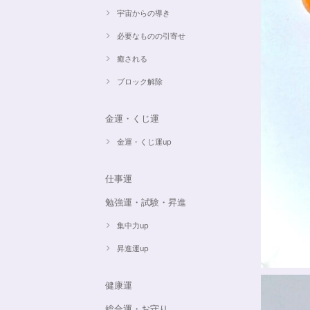
宇宙からの導き
必要なものの引寄せ
癒される
ブロック解除
金運・くじ運
金運・くじ運up
仕事運
勉強運・試験・昇進
集中力up
昇進運up
健康運
総合運・お守り