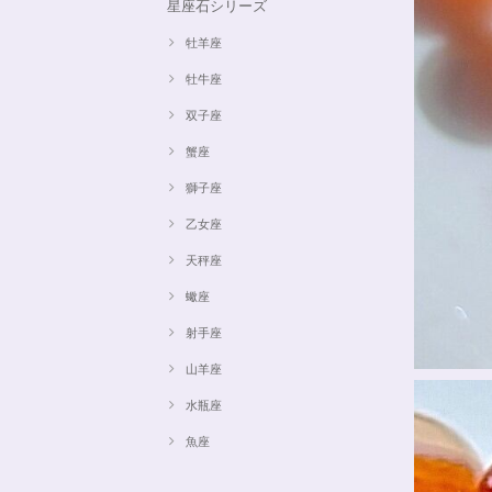
星座石シリーズ
牡羊座
牡牛座
双子座
蟹座
獅子座
乙女座
天秤座
蠍座
射手座
山羊座
水瓶座
魚座