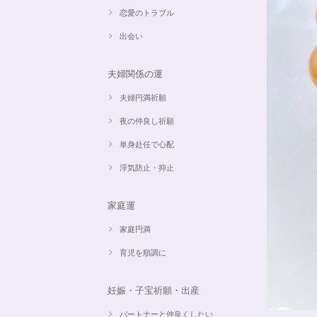
恋愛のトラブル
出会い
夫婦関係の運
夫婦円満祈願
夜の仲良し祈願
単身赴任で心配
浮気防止・抑止
家庭運
家庭円満
育児を順調に
妊娠・子宝祈願・出産
パートナーと仲良くしたい