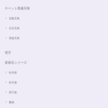
チベット西蔵天珠
宝瓶天珠
日月天珠
菩提天珠
梵字
星座石シリーズ
牡羊座
牡牛座
双子座
蟹座