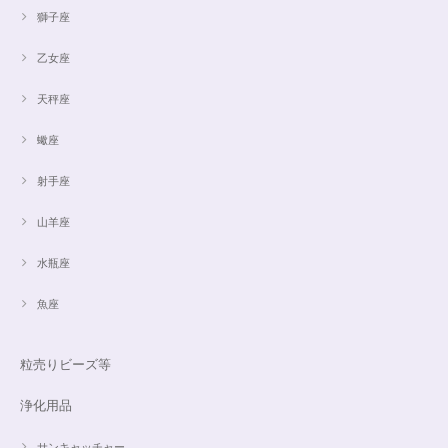
獅子座
乙女座
天秤座
蠍座
射手座
山羊座
水瓶座
魚座
粒売りビーズ等
浄化用品
サンキャッチャー