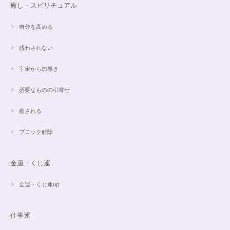
癒し・スピリチュアル
オーダー✨マルチカラー15cmブレスレット
2024/03/27
自分を高める
惑わされない
希望通りに作って頂けました❣️ とても綺麗でうれしいです☺️ 対応も丁寧
で、梱包も綺麗にして頂きありがとうございました😊 次に購入する時もこ
宇宙からの導き
ちらでお願いしたいと思います☺️
必要なものの引寄せ
ご売約済✨ピンクフローライト限定バイカラー✨16.5cmブレスレット
癒される
2023/09/09
ブロック解除
とても丁寧にご対応いただきありがとうございました。ストーンもすごくキ
ラキラして綺麗でした。大切に着けたいと思います(*^^*)
金運・くじ運
金運・くじ運up
16cmオーダーご売約済【うつし世はゆめ 夜の夢こそまこと】5Aclassカイヤナイト15cmブレスレット
2023/07/29
仕事運