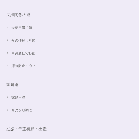
夫婦関係の運
【限定数1】レモンクォーツのサザレ100g/空間浄化/パワーストーンブレスレット浄化
2024/09/07
夫婦円満祈願
夜の仲良し祈願
単身赴任で心配
魅惑のスピリチュアルストーン｜2本目にもおすすめ！チャロアイトのブレスレット✨16.5cm
2024/09/07
浮気防止・抑止
家庭運
オーダー✨18cmブレスレット2点セット(⋆ᵕᴗᵕ⋆).+*
2024/06/20
家庭円満
育児を順調に
こんばんは。 商品受け取りました。 サイズ調整していただき、画像で見る
より本物の方がより素敵で、大変満足してしています。 毎日パワーストー
ンに癒されそうです。 ご丁寧な対応に感謝しております。
妊娠・子宝祈願・出産