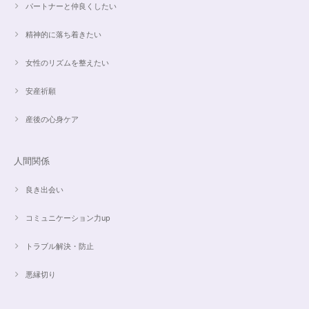
パートナーと仲良くしたい
【ご売約済】カイヤナイト×ラリマー✨16.5cmブレスレット
2024/05/13
精神的に落ち着きたい
昨日、無事受け取りました。早速身につけています。 カイヤナイトがキラ
女性のリズムを整えたい
キラ綺麗で、ラリマーとのコントラストが素敵です。アメジストの淡い紫と
ラリマーの水色、好きな組み合わせです。 サイズ調整して頂け、ちょうど
安産祈願
よい大きさです。 いつもありがとうございます。
産後の心身ケア
愛と癒しの5Aラリマーブレスレット【限定ムーンストーン】✨17cm
2024/05/06
人間関係
良き出会い
コミュニケーション力up
こころを磨くアクアオーラのポイントペンダント☆さらなる高みへつながる鍵を…
2024/05/02
トラブル解決・防止
すぐに手元に届きました。写真の通りで、とてもキレイで気にいっていま
悪縁切り
す。ありがとうございました。