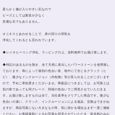
柔らかく傷が入りやすい石なので
ビーズとしては製造が少なく
安価な石でもありません。
オニキスとあわせることで、身の回りの邪気を
浄化してくれるとも言われています。
◆レイキヒーリング浄化、ラッピングの上、送料無料でお届け致します。
◆特記のあるものを除き、全て天然に産出したパワーストーンを使用致し
ております。珠によって個別の色合い差、地中にて生じるクラック（ヒ
ビ）、微少なインクルージョン（内包物）等が見られることがございます
ので、予めご承知置きくださいませ。再販品につきましては、お写真とは
別の珠であっても同グレード、同様の色合いでご用意させていただきま
す。お届け致しますものは全て、当社基準をクリアした商品です。微少な
色合いの違い、クラック、インクルージョンによる返品、交換はできかね
ますが、商品写真にない大きなもの等、気に掛かる場合はまず一度ご連絡
ください。お客様撮影によるお写真を拝見させていただき、返送料のみお