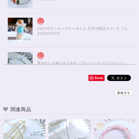
2025年ラッキーカラーボトル【1月中限定カラー】ブルーアパタイト×ルチルクォーツさざれ石
2025/02/13
雪をわたる風のきらめき✨ブルートパーズ×ブルームーンストーンブレスレット17cm
2025/01/04
Save
無事届きました！ 開けた瞬間、想像以上に可愛くて綺麗で、 とてもテンシ
ョンが上がりました！ ラッピングも可愛く、梱包もすごく丁寧で袋を開け
通報する
るのが 勿体無いくらいでした！ おまけで付いてきたさざれも可愛くて綺麗
で とても良かったです。 購入前に伺った質問や要望に対する対応も、 もの
すごく丁寧で親切でした！ お忙しい中、対応して下さって 本当にありがと
関連商品
うございました！ また機会があったら利用したいと思います。 この度は本
当にありがとうございました！
※16.5cmオーダー 努力を成功に導く✨ガーネット入りブレスレット15cm