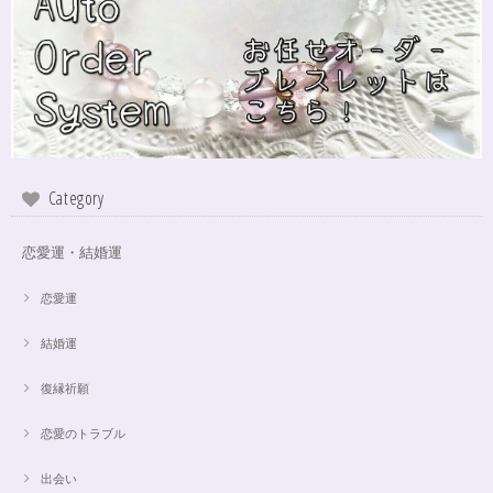
す！リボンのメッセージも大事にします(*^^*)まさかのお名前が(芸名なの
でしょうかね？^^)同じでびっくり♡嬉しいです♡ 次回は、オーダーをお願
いしてみたいなと思いました！
インスピレーションの湧泉✨アクアオーラブレスレット15.5cm
2024/10/22
Category
この度は、ご縁に感謝致します。 やはり、この色のアクアオーラに出会え
て、 嬉しいです。 ダークアクアオーラも幻想的ですが、この爽やかな 水色
も、ずっーと見ていられますね。 素敵なブレスレットを、有難うございま
恋愛運・結婚運
した。
恋愛運
結婚運
【限定数1】アパタイトのサザレ100g/精神安定/パワーストーンブレスレット浄化
2024/10/22
復縁祈願
思ったより小粒でしたがとても綺麗なアパタイトでした ありがとうござい
恋愛のトラブル
ました⭐︎ アパタイトは大丈夫だったのですが、箱が潰れておまけで付いてい
たフローライトのさざれが粉々でした アパタイトを固定していたテープも
取れていたので、相当揺らされたか投げられたりしたのかも…
出会い