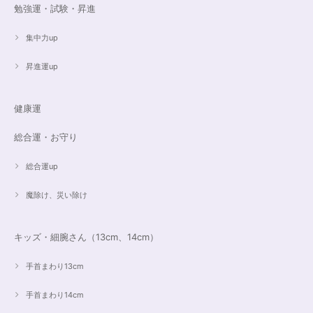
昨日無事届きました！ 江戸川乱歩と明智小五郎にまさにイメージピッタリ
勉強運・試験・昇進
の、なんとも不思議な雰囲気のするブレスです。 サイズ直しで入れていた
だいたアメジストが、2つの色味のためにまた素敵で…すみません、語彙力
ないのでうまく表現できません。 ただ、想像通りおしゃれで素敵でした！
集中力up
大事にします。いつもありがとうございます。
昇進運up
遠隔レイキヒーリング（人）
健康運
2023/07/16
総合運・お守り
総合運up
魔除け、災い除け
キッズ・細腕さん（13cm、14cm）
手首まわり13cm
手首まわり14cm