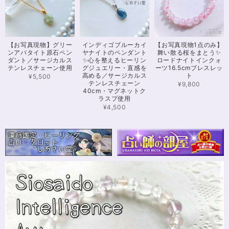
2024/12/18
可愛いお品をありがとうございます。陽に当たるとキラキラして、とても可
【お写真現物】グリー
インディゴブルーカイ
【お写真現物1点のみ】
愛いです！とくにシトリンの色味がとても気に入りました。まだ、気になる
ンアパタイト原石ペン
ヤナイトのペンダント
舞い散る桜をまとう✨
ブレスレットがたくさんあったので、また購入させていただきたいと思いま
ダント／サージカルス
✨心を整えるヒーリン
ロードナイトインクォ
す。また親切で迅速、丁寧な対応をしてくださりありがとうございました。
テンレスチェーン使用
グジュエリー・直感を
ーツ16.5cmブレスレッ
高める／サージカルス
ト
¥5,500
テンレスチェーン
¥9,800
40cm・マグネットク
ラスプ使用
【限定数1】カイヤナイトのサザレ100g/空間浄化/パワーストーンブレスレット浄化
2024/11/25
¥4,500
さざれながら、カイヤナイトのブルーバンドやジラソールアイが見える石も
ありました きれいな石をありがとうございます⭐︎
シンデレラのパワーストーンブレスレット「夢は希むもの」✨ブルーカルセドニー16cm
ステンレス→水晶変更
2024/10/24
本日無事に、到着しました！ ワクワクしながら開封しました(*^^*) とって
もキレイな色合いで、手に取るとほんのり温かく感じ元気になる気がしま