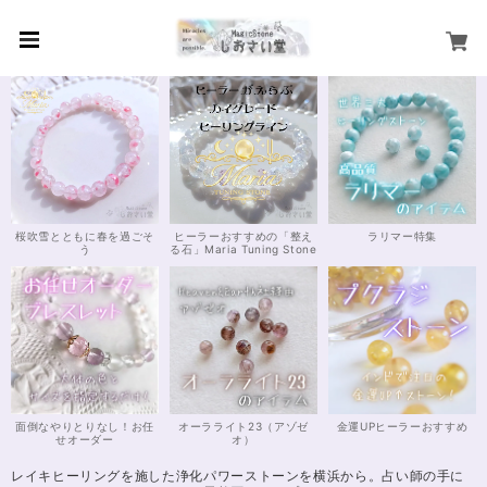
桜吹雪とともに春を過ごそ
ヒーラーおすすめの「整え
ラリマー特集
う
る石」Maria Tuning Stone
面倒なやりとりなし！お任
オーラライト23（アゾゼ
金運UPヒーラーおすすめ
せオーダー
オ）
レイキヒーリングを施した浄化パワーストーンを横浜から。占い師の手に