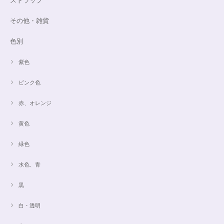
ストラップ
その他・雑貨
色別
紫色
ピンク色
赤、オレンジ
黄色
緑色
水色、青
黒
白・透明