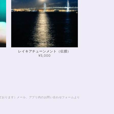
導く✨ガーネット入りブレスレット15cm
ラキラして、とても可愛いです！とくにシトリンの色味が
がたくさんあったので、また購入させていただきたいと思
ありがとうございました。
）
レイキアチューンメント（伝授）
00g/空間浄化/パワーストーンブレスレット浄化
¥5,000
ールアイが見える石もありました きれいな石をありがとう
じております）メール、アプリ内のお問い合わせフォームより
ット「夢は希むもの」✨ブルーカルセドニー16cm