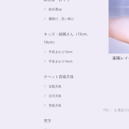
総合運up
魔除け、災い除け
キッズ・細腕さん（13cm、
14cm）
手首まわり13cm
遠隔レイ
手首まわり14cm
チベット西蔵天珠
宝瓶天珠
日月天珠
菩提天珠
TEL： お電
梵字