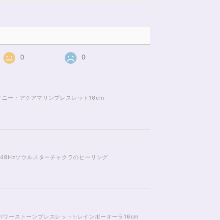
0
0
ニー・アクアマリンブレスレット16cm
48Hzソウルスターチャクラのヒーリング
ワーストーンブレスレット✨レインボーオーラ16cm