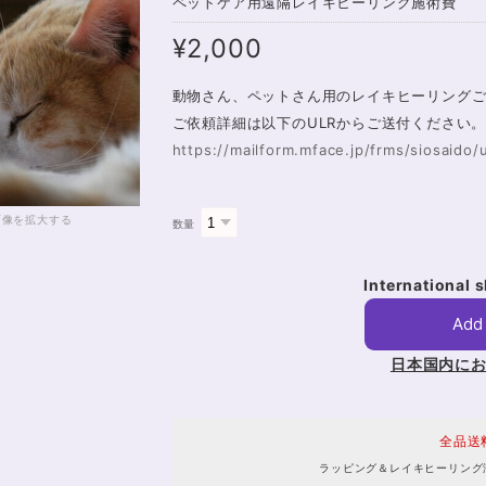
ペットケア用遠隔レイキヒーリング施術費
¥2,000
動物さん、ペットさん用のレイキヒーリング
ご依頼詳細は以下のULRからご送付ください
https://mailform.mface.jp/frms/siosaido
画像を拡大する
数量
International 
Add 
日本国内に
全品送
ラッピング＆レイキヒーリング