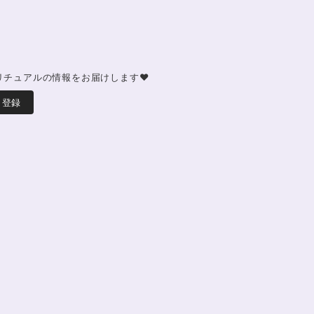
した(*^^*) とってもキレイな色合いで、手に取るとほ
ージも大事にします(*^^*)まさかのお名前が(芸名なの
次回は、オーダーをお願いしてみたいなと思いました！
リチュアルの情報をお届けします♥
ーラブレスレット15.5cm
登録
クアオーラに出会えて、 嬉しいです。 ダークアクアオー
ていられますね。 素敵なブレスレットを、有難うござい
0g/精神安定/パワーストーンブレスレット浄化
 ありがとうございました⭐︎ アパタイトは大丈夫だったの
のさざれが粉々でした アパタイトを固定していたテープも
のかも…