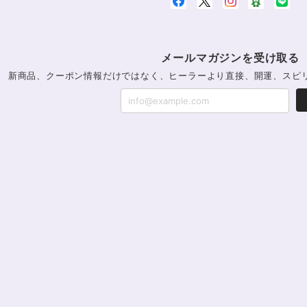
本日無事に、到着しました！ ワクワクしながら開封しま
んのり温かく感じ元気になる気がします！リボンのメッセ
でしょうかね？^^)同じでびっくり♡嬉しいです♡ 
メールマガジンを受け取る
新商品、クーポン情報だけではなく、ヒーラーより直接、開運、スピ
インスピレーションの湧泉✨アクアオ
2024/10/22
この度は、ご縁に感謝致します。 やはり、この色のア
ラも幻想的ですが、この爽やかな 水色も、ずっーと見
ました。
【限定数1】アパタイトのサザレ10
2024/10/22
思ったより小粒でしたがとても綺麗なアパタイトでした
ですが、箱が潰れておまけで付いていたフローライト
取れていたので、相当揺らされたか投げられたりした