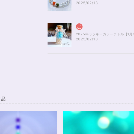
2025/02/13
2025/02/13
雪をわたる風のきらめき✨ブルートパ
2025/01/04
無事届きました！ 開けた瞬間、想像以上に可愛くて綺
商品
可愛く、梱包もすごく丁寧で袋を開けるのが 勿体無い
麗で とても良かったです。 購入前に伺った質問や要
い中、対応して下さって 本当にありがとうございまし
は本当にありがとうございました！