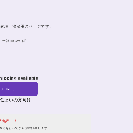
ご依頼、決済用のページです。
。
/uvz9fuawzla6
shipping available
to cart
お住まいの方向け
料無料！！
浄化を行ってからお届け致します。