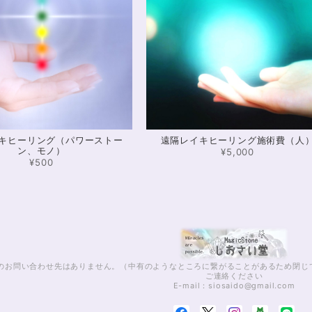
※16.5cmオーダー 努力を成功に
2024/12/18
可愛いお品をありがとうございます。陽に当たるとキ
とても気に入りました。まだ、気になるブレスレット
います。また親切で迅速、丁寧な対応をしてくださり
キヒーリング（パワーストー
遠隔レイキヒーリング施術費（人
【限定数1】カイヤナイトのサザレ1
ン、モノ）
¥5,000
2024/11/25
¥500
さざれながら、カイヤナイトのブルーバンドやジラソ
ございます⭐︎
話でのお問い合わせ先はありません。（中有のようなところに繋がることがあるため閉
シンデレラのパワーストーンブレスレ
ご連絡ください
ステンレス→水晶変更
E-mail：
siosaido@gmail.com
2024/10/24