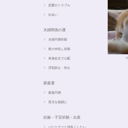
恋愛のトラブル
出会い
夫婦関係の運
夫婦円満祈願
夜の仲良し祈願
単身赴任で心配
浮気防止・抑止
家庭運
家庭円満
育児を順調に
妊娠・子宝祈願・出産
パートナーと仲良くしたい