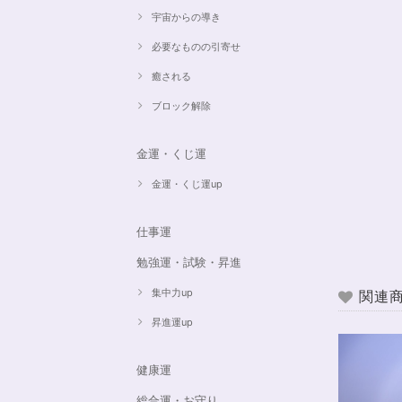
宇宙からの導き
必要なものの引寄せ
癒される
ブロック解除
金運・くじ運
金運・くじ運up
仕事運
勉強運・試験・昇進
集中力up
関連
昇進運up
健康運
総合運・お守り