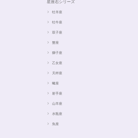
星座石シリーズ
牡羊座
牡牛座
双子座
蟹座
獅子座
乙女座
天秤座
蠍座
射手座
山羊座
水瓶座
魚座