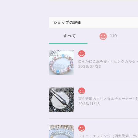
ショップの評価
すべて
110
柔らかにご縁を導く✨ピンクカルセド
2026/07/23
霊性研磨のクリスタルチューナー✨3
2025/11/18
フォー・エレメンツ（四大元素）のパ