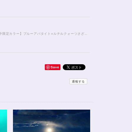
2025年ラッキーカラーボトル【1月中限定カラー】ブルーアパタイト×ルチルクォーツさざれ石
Save
ーズ×ブルームーンストーンブレスレット17cm
通報する
麗で、 とてもテンションが上がりました！ ラッピングも
くらいでした！ おまけで付いてきたさざれも可愛くて綺
望に対する対応も、 ものすごく丁寧で親切でした！ お忙し
た！ また機会があったら利用したいと思います。 この度