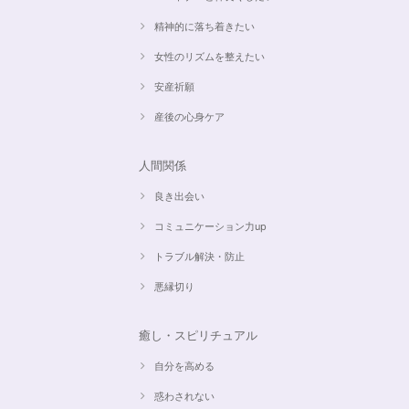
精神的に落ち着きたい
女性のリズムを整えたい
安産祈願
産後の心身ケア
人間関係
良き出会い
コミュニケーション力up
トラブル解決・防止
悪縁切り
癒し・スピリチュアル
自分を高める
惑わされない