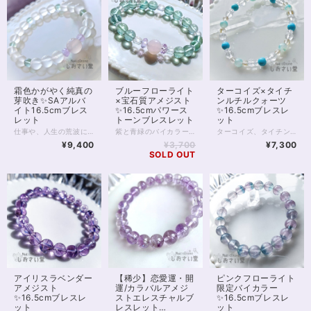
霜色かがやく純真の
ブルーフローライト
ターコイズ×タイチ
芽吹き✨SAアルバ
×宝石質アメジスト
ンルチルクォーツ
イト16.5cmブレス
✨16.5cmパワース
✨16.5cmブレスレ
レット
トーンブレスレット
ット
仕事や、人生の荒波に立ち向かう心の強さをくれると言われる、ちょっと珍しい石「アルバイト」のパワーストーンです。 頑張りたいことのある方、身のまわりを浄化しておきたい方、さまざまなことで「芽を出したい」方にも。 アルバイトは白色の石ですが、パワーストーンとしてビーズに加工されることがほとんどありません。 性質上、割れやすいことに加えて、不純物のほとんどない美しい状態の石が少ないためと言われています。 画像のとおり純白、半透明の美しいアルバイトが入荷することは当店でも珍しいといえるでしょう。 フロスト水晶とも、ホワイトカルセドニーとも違う、光を透かす姿は、まるで不純物のない霜のよう。 花嫁のドレスにも似た無垢な色に、新芽を思わせるグリーンフローライトと、縁結びの石ピンクカルセドニー、優しい紫のラベンダーアメジストを添えました。 なおお写真一番最後は、偶然に虹の光が透過したところ。 光の色に染まるさまも美しいアルバイトです。 ◆レイキヒーリング浄化、石言葉付ラッピングの上、送料無料でお届け致します。※石言葉は、お届けする石に関連する言葉のなかから占い師が選択した1つを、メッセージリボンにしてお届けします。※レイキヒーリング不要の方はご購入時コメント欄でお知らせくださいませ。 ◆特記のあるものを除き、全て天然に産出したパワーストーンを使用致しております。珠によって個別の色合い差、地中にて生じるクラック（ヒビ）、微少なインクルージョン（内包物）等が見られることがございますので、予めご承知置きくださいませ。再販品につきましては、お写真とは別の珠であっても同グレード、同様の色合いでご用意させていただきます。お届け致しますものは全て、当社基準をクリアした商品です。微少な色合いの違い、クラック、インクルージョンによる返品、交換はできかねますが、商品写真にない大きなもの等、気に掛かる場合はまず一度ご連絡ください。お客様撮影によるお写真を拝見させていただき、返送料のみお客様ご負担にて、交換を承ります。 ◆できるだけ現物に近いお色での撮影を心がけておりますが、モニター彩度等によって多少、色の相違が出る場合があります。ご容赦くださいませ。 ◆石数・デザイン調整によりサイズオーダーも可能ですので、お気軽にご連絡ください。（オーダーや、サイズ等ご確認事項のある場合は、購入手続き前にご連絡くださいませ。連絡先は、BASE内お問い合わせボタンや、Twitter @siosaido をご利用ください。） 店舗使用：2406
紫と青緑のバイカラーになることが多い「フローライト」の中でも、青みが強い稀少な部分を集めた「ブルーフローライト」は春にぴったりの緑色。 今回はブルーフローライト8ミリ珠をと、主石としてローズクォーツを使い、パワーストーンブレスレットに組み立てました。 フローライトは持ち主の心理を癒し、安定させる石としてよく用いられます。 色味が安定していますが、光に透かすと1珠のなかでも青緑色の濃淡が確認できて楽しめるでしょう。 ローズクォーツは10mm珠を1石使用しています。 持ち主の心を優しさで満たすと言われる癒しの石。 このことから恋愛運の石としては非常にメジャーです。 ブルーフローライトと合わせると、心を癒やす力を存分に発揮できると思います。 ローズクォーツ両脇に、宝石質ラベンダーアメジストを2石配置しました。 お色は薄めのラベンダーカラー。優しい色あいにカットを施しており、光が拡散する、透明感抜群の2石です。 ほか、カットクリスタル、6mm透明クリスタル、6mmスターローズクォーツを用いています。 スターローズクォーツの薄いピンク色は桜にもよく似た色あいで、春先から若葉の季節にぴったりの1本です。 ◆レイキヒーリング浄化、石言葉付ラッピングの上、送料無料でお届け致します。※石言葉は、お届けする石に関連する言葉のなかから占い師が選択した1つを、メッセージリボンにしてお届けします。※レイキヒーリング不要の方はご購入時コメント欄でお知らせくださいませ。 ◆特記のあるものを除き、全て天然に産出したパワーストーンを使用致しております。珠によって個別の色合い差、地中にて生じるクラック（ヒビ）、微少なインクルージョン（内包物）等が見られることがございますので、予めご承知置きくださいませ。再販品につきましては、お写真とは別の珠であっても同グレード、同様の色合いでご用意させていただきます。お届け致しますものは全て、当社基準をクリアした商品です。微少な色合いの違い、クラック、インクルージョンによる返品、交換はできかねますが、商品写真にない大きなもの等、気に掛かる場合はまず一度ご連絡ください。お客様撮影によるお写真を拝見させていただき、返送料のみお客様ご負担にて、交換を承ります。 ◆できるだけ現物に近いお色での撮影を心がけておりますが、モニター彩度等によって多少、色の相違が出る場合があります。ご容赦くださいませ。 ◆石数・デザイン調整によりサイズオーダーも可能ですので、お気軽にご連絡ください。（オーダーや、サイズ等ご確認事項のある場合は、購入手続き前にご連絡くださいませ。連絡先は、BASE内お問い合わせボタンや、Twitter @siosaido をご利用ください。） 店舗使用：2403
ターコイズ、タイチンルチルクォーツ、アマゾナイトインクォーツを用いた爽やかな色あいのパワーストーンブレスレットです。 ターコイズはたいへん歴史の古いお守り石のひとつです。 旅人が道中のお守りに持った石で、今では人生を旅になぞらえ、人生のお守りとして多くのファンに愛されています。 しかしターコイズは今やたいへん貴重な石となり、産地も限られ、染色されていない本物のターコイズは今後も値上げが予想されています。 こちらで使用しているのはキングマン鉱山産（アメリカ、アリゾナ）の5Aグレードです。 アマゾナイトインクォーツは、シリカ系の鮮やかなお色（初音ミクちゃん的な色を思い浮かべていただけると的確かと思います）が水晶に混じった石。 目標到達、達成の力をくれるといわれています。 いずれもグレードのよい6mm珠で、細身のブレスレットですが存在感はたっぷりです。 アマゾナイトインクォーツ両脇には4mm小珠のタイチンルチルクォーツを配置しています。 ゴールドの針がしっかりと見え、小粒ですが金運アップのオーラはしっかりと持ち合わせています！ ほか、カット水晶を用いていますので、光を拡散し場を浄化するパワーにもあふれています。 全体を細身に作っているため、重ねづけにもおすすめです。 ◆レイキヒーリング浄化、石言葉付ラッピングの上、送料無料でお届け致します。※石言葉は、お届けする石に関連する言葉のなかから占い師が選択した1つを、メッセージリボンにしてお届けします。※レイキヒーリング不要の方はご購入時コメント欄でお知らせくださいませ。 ◆特記のあるものを除き、全て天然に産出したパワーストーンを使用致しております。珠によって個別の色合い差、地中にて生じるクラック（ヒビ）、微少なインクルージョン（内包物）等が見られることがございますので、予めご承知置きくださいませ。再販品につきましては、お写真とは別の珠であっても同グレード、同様の色合いでご用意させていただきます。お届け致しますものは全て、当社基準をクリアした商品です。微少な色合いの違い、クラック、インクルージョンによる返品、交換はできかねますが、商品写真にない大きなもの等、気に掛かる場合はまず一度ご連絡ください。お客様撮影によるお写真を拝見させていただき、返送料のみお客様ご負担にて、交換を承ります。 ◆できるだけ現物に近いお色での撮影を心がけておりますが、モニター彩度等によって多少、色の相違が出る場合があります。ご容赦くださいませ。 ◆石数・デザイン調整によりサイズオーダーも可能ですので、お気軽にご連絡ください。（オーダーや、サイズ等ご確認事項のある場合は、購入手続き前にご連絡くださいませ。連絡先は、BASE内お問い合わせボタンや、Twitter @siosaido をご利用ください。） 店舗使用：2402
¥9,400
¥3,700
¥7,300
SOLD OUT
アイリスラベンダー
【稀少】恋愛運・開
ピンクフローライト
アメジスト
運/カラバルアメジ
限定バイカラー
✨16.5cmブレスレ
ストエレスチャルブ
✨16.5cmブレスレ
ット
レスレット
ット