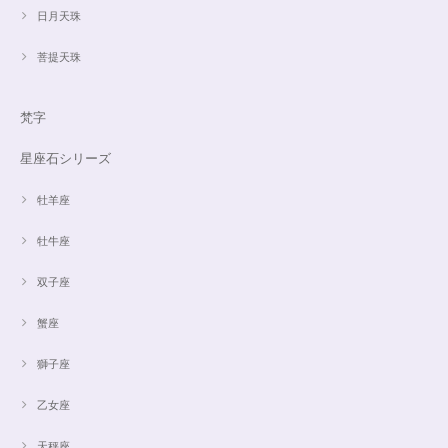
日月天珠
菩提天珠
梵字
星座石シリーズ
牡羊座
牡牛座
双子座
蟹座
獅子座
乙女座
天秤座