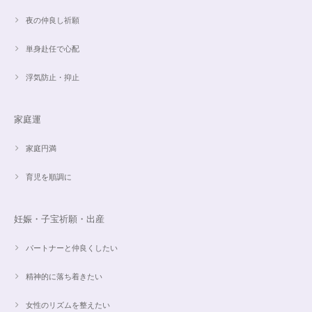
夜の仲良し祈願
単身赴任で心配
浮気防止・抑止
家庭運
家庭円満
育児を順調に
妊娠・子宝祈願・出産
パートナーと仲良くしたい
精神的に落ち着きたい
女性のリズムを整えたい