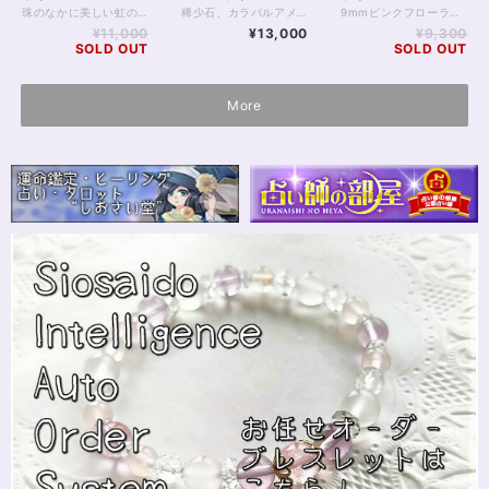
16.5cm・ギャラン
珠のなかに美しい虹の出る、アイリスラベンダーアメジスト8mm珠のパワーストーンブレスレットです。 ※お写真はやや青みが強く出ております。お写真2枚目が特にお色が近く見えますが、モニター彩度によって異なることがあります。淡色で品質のよいラベンダーアメジストです。 珠のなかに含まれた内包物やヒビによって、光の当たり具合で虹が見られる水晶を「アイリスクォーツ」と呼びます。 きれいに虹の入るアイリスは珍重されますが、こちらは、そのラベンダーアメジストバージョン、アイリスラベンダーアメジストです。 スピリチュアルな世界で虹の出る天然石が珍重されるのは、虹や、アイリスクォーツのもつ光の拡散効果が、その場を浄化し、天然石の持つちからを強めて、持ち主様を守ってくれると考えられてきたためです。 アメジストはまた、真実を見せる、恋愛運を高める等の効果がうたわれてきた石であり、アイリスアメジストをもつことで迷いから目が覚めたり、あるいは、自分の運命に引き寄せられたりするようなことも起こるかもしれません。 ときには光に当てて、拡散を存分に楽しんでください。 （日光に長時間あてるのはおすすめしません） きらきらとした紫の世界があなたの味方をしてくれます。 ◆レイキヒーリング浄化、石言葉付ラッピングの上、送料無料でお届け致します。※石言葉は、お届けする石に関連する言葉のなかから占い師が選択した1つを、メッセージリボンにしてお届けします。※レイキヒーリング不要の方はご購入時コメント欄でお知らせくださいませ。 ◆特記のあるものを除き、全て天然に産出したパワーストーンを使用致しております。珠によって個別の色合い差、地中にて生じるクラック（ヒビ）、微少なインクルージョン（内包物）等が見られることがございますので、予めご承知置きくださいませ。再販品につきましては、お写真とは別の珠であっても同グレード、同様の色合いでご用意させていただきます。お届け致しますものは全て、当社基準をクリアした商品です。微少な色合いの違い、クラック、インクルージョンによる返品、交換はできかねますが、商品写真にない大きなもの等、気に掛かる場合はまず一度ご連絡ください。お客様撮影によるお写真を拝見させていただき、返送料のみお客様ご負担にて、交換を承ります。 ◆できるだけ現物に近いお色での撮影を心がけておりますが、モニター彩度等によって多少、色の相違が出る場合があります。ご容赦くださいませ。 ◆石数・デザイン調整によりサイズオーダーも可能ですので、お気軽にご連絡ください。こちらの商品は拡大サイズオーダーの際、数日間の入荷待ちとなることがあります。（オーダーや、サイズ等ご確認事項のある場合は、購入手続き前にご連絡くださいませ。連絡先は、BASE内お問い合わせボタンや、Twitter @siosaido をご利用ください。） 店舗使用：2323・ヒーラーおすすめ
稀少石、カラバルアメジストエレスチャルのブレスレットです。 【カラバルアメジストエレスチャル】8ミリAAグレード23石 ナイジェリアの都市「カラバル」で2016年から産出しているアメジストエレスチャルを、特に「カラバルアメジストエレスチャル」と呼びます。 「エレスチャル」は、簡単に言うと、「内包物にもパワーのある水晶」といったような意味です。 アメジストは紫水晶なので、紫水晶の中にインクルージョン（内包物）がきれいに入っているとアメジストエレスチャルとなります。 さらに、このインクルージョンにこそパワーがあるとも言われ、透明感とともに色の不揃い感もまたアメジストエレスチャルの魅力の１つでしょう。 通常、内包物がないほど美品として扱われるアメジストですが、エレスチャルはまた別です。 カラバルアメジストについては、先述のとおり発掘の始まりが2016年と歴史の浅さが顕著です。 原石そのものが稀少石として取り扱われますが、その中でもパワーストーンビーズとして加工することができるのはほんの一部ですので、さらに貴重な品物と言うことができるでしょう。 （カラバルアメジストエレスチャルがビーズ加工されること自体が珍しいことです。詳細はお写真3枚目ギャランティカードをご確認下さい） 大変美しい天然の輝きを楽しんでいただければと思います。 ※レイキヒーリング浄化、ラッピングの上、送料無料でお届け致します。 ※石数調整によりサイズオーダーも可能ですが、サイズ増減に伴い価格変更が発生します。またカラバルアメジストエレスチャルは在庫僅少となっておりますので、サイズアップの際は仕入れ待ちになる可能性もございます。まずはお気軽にご相談ください※ 店舗使用・2319・ヒーラーおすすめ
9mmピンクフローライトのバイカラーブレスレットです。 ピンク一色のピンクフローライトも素敵ですが、ライトグリーンとのバイカラーはえもいえず。 フローライト「らしさ」は明確に、あるのに、えっ本当にフローライト？ と思ってしまうような不思議さがあります。 9mm珠は存在感のあるサイズですが、大玉の鬱陶しさは少ない、これもまた絶妙なサイズ感です。 見る角度によって色が違って見えるのも、淡色バイカラーの面白いところ。 上から見ればピンクとグリーン、横から見ればピンクからグリーンが透けて見える、不思議な色を楽しめます！ ◆レイキヒーリング浄化、おみくじ付ラッピングの上、送料無料でお届け致します。※おみくじは占い師が一つ一つ占うビブリオマンシーの占い結果です。※レイキヒーリング、おみくじ不要の方はご購入時、それぞれコメント欄でお知らせくださいませ。 ◆特記のあるものを除き、全て天然に産出したパワーストーンを使用致しております。珠によって個別の色合い差、地中にて生じるクラック（ヒビ）、微少なインクルージョン（内包物）等が見られることがございますので、予めご承知置きくださいませ。再販品につきましては、お写真とは別の珠であっても同グレード、同様の色合いでご用意させていただきます。お届け致しますものは全て、当社基準をクリアした商品です。微少な色合いの違い、クラック、インクルージョンによる返品、交換はできかねますが、商品写真にない大きなもの等、気に掛かる場合はまず一度ご連絡ください。お客様撮影によるお写真を拝見させていただき、返送料のみお客様ご負担にて、交換を承ります。 ◆できるだけ現物に近いお色での撮影を心がけておりますが、モニター彩度等によって多少、色の相違が出る場合があります。ご容赦くださいませ。 ◆石数・デザイン調整によりサイズオーダーも可能ですので、お気軽にご連絡ください。こちらの商品は、数量限定の珠を使っておりますため、拡大オーダーの場合は同系色の珠の在庫確認、もしくは別の珠を入れてのご対応となります。（オーダーや、サイズ等ご確認事項のある場合は、購入手続き前にご連絡くださいませ。連絡先は、BASE内お問い合わせボタンや、Twitter @siosaido をご利用ください。） 店舗使用・2318
ティカード付
¥11,000
¥13,000
¥9,300
SOLD OUT
SOLD OUT
More