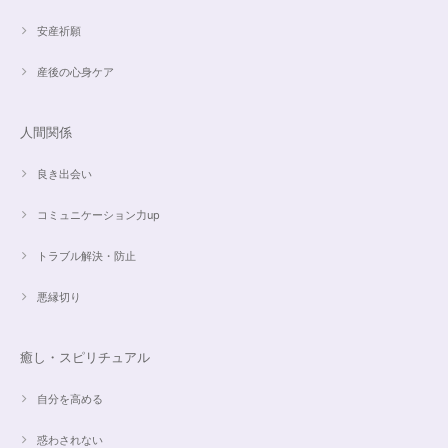
安産祈願
産後の心身ケア
人間関係
良き出会い
コミュニケーション力up
トラブル解決・防止
悪縁切り
癒し・スピリチュアル
自分を高める
惑わされない