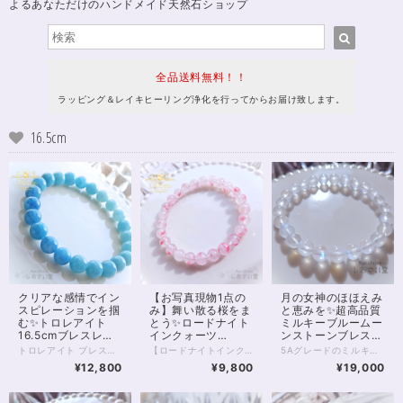
よるあなただけのハンドメイド天然石ショップ
全品送料無料！！
ラッピング＆レイキヒーリング浄化を行ってからお届け致します。
16.5cm
クリアな感情でイン
【お写真現物1点の
月の女神のほほえみ
スピレーションを掴
み】舞い散る桜をま
と恵みを✨超高品質
む✨トロレアイト
とう✨ロードナイト
ミルキーブルームー
16.5cmブレスレッ
インクォーツ
ンストーンブレスレ
ト
16.5cmブレスレッ
ット16.5cm
トロレアイト ブレスレット 静かな空のように、やさしく広がる青のグラデーション。 淡いブルーから深みのある色合いへと移ろうその表情は、心の奥にそっと沁みわたるような美しさを持っています。 グラデーションがここまで美しいトロレアイトのブレスレットは決して多くありません✨ トロレアイトは、 思考や感情を静かに整え、 内側のざわめきをやさしく鎮めてくれる石。 情報や感情に揺さぶられやすいときほど、 一度立ち止まり、 “本来の自分の感覚”に戻ることの大切さを教えてくれます。 スピリチュアルな感性を大切にしている方や、 内観・瞑想・エネルギーワークを日常に取り入れている方にもおすすめの一本です。 今回のブレスレットは、 やわらかなブルーの濃淡が美しくつながるグラデーションタイプ。 見ているだけで呼吸が深くなるような、 穏やかで澄んだ存在感があります。 日々の中でふと触れたとき、 心を静けさへと導いてくれるでしょう。 ⸻ 【サイズ】 珠サイズ：約8mm 内周：約16.5cm ※1点もの／再入荷未定 ⸻ こんな方におすすめ ・心を落ち着けたい ・思考をクリアにしたい ・内観や瞑想を深めたい ・スピリチュアルな感覚を整えたい ⸻ 石は願いを叶えるためのものではなく、 あなた自身を整えるための“道具”。 このブレスレットが、 あなたの心と流れをやさしく整えるきっかけとなりますように。 — Maria Tuning Stone — ◆レイキヒーリング浄化、石言葉付ラッピングの上、送料無料でお届け致します。※石言葉は、お届けする石に関連する言葉のなかから占い師が選択した1つを、メッセージリボンにしてお届けします。※レイキヒーリング不要の方はご購入時コメント欄でお知らせくださいませ。 ◆特記のあるものを除き、全て天然に産出したパワーストーンを使用致しております。珠によって個別の色合い差、地中にて生じるクラック（ヒビ）、微少なインクルージョン（内包物）等が見られることがございますので、予めご承知置きくださいませ。お届け致しますものは全て、当社基準をクリアした商品です。微少な色合いの違い、クラック、インクルージョンによる返品、交換はできかねますが、商品写真にない大きなもの等、気に掛かる場合はまず一度ご連絡ください。お客様撮影によるお写真を拝見させていただき、返送料のみお客様ご負担にて、交換を承ります。 ◆できるだけ現物に近いお色での撮影を心がけておりますが、モニター彩度等によって多少、色の相違が出る場合があります。ご容赦くださいませ。 ◆石数・デザイン調整によりサイズオーダーも可能ですので、お気軽にご連絡ください。（オーダーや、サイズ等ご確認事項のある場合は、購入手続き前にご連絡くださいませ。連絡先は、BASE内お問い合わせボタンや、Twitter @siosaido をご利用ください。） ◆こちらの商品は拡大オーダーに珠入荷のためのお時間をいただくことがございます。 店舗使用：2603 ヒーラーおすすめ
【ロードナイトインクォーツ｜桜舞う癒しのブレスレット】 まるで桜の花びらが水晶の中に舞い込んだかのような、 やさしく儚い美しさを持つ「ロードナイトインクォーツ」。 透明感のある水晶に、 ピンクのインクルージョンがふんわりと広がり、 春の光を閉じ込めたような一品です。 ひと粒ひと粒に異なる表情があり、 自然が生み出した唯一無二の景色を楽しめます。 本品は7.5～8mm玉を使用した、 3Aグレードの美麗高品質ブレスレット。 肌なじみもよく、日常使いにもおすすめです。 ◇ スピリチュアルメッセージ ◇ ロードナイトは「愛と再生」のエネルギーを持つ石。 インクォーツになることで、その力はより繊細に、やさしく広がります。 ・傷ついた心をそっと癒す ・感情を整え、自己肯定感を高める ・人とのつながりをあたたかく結び直す 無理に前に進もうとしなくてもいい。 この石は、あなたのペースで整うことを優しく後押ししてくれます。 ◇ こんな方へ ◇ ・心を穏やかに整えたい方 ・優しい愛のエネルギーに包まれたい方 ・新しい季節に向けて気持ちをリセットしたい方 春の訪れを感じるような、やわらかなエネルギー。 あなたの日常に、静かに寄り添うお守りとしてお迎えください✨ ※一点限定入荷 ※同じ模様は二つと存在しません 気になったタイミングが、 あなたにとってのベストな出会いかもしれません。 ◆レイキヒーリング浄化、石言葉付ラッピングの上、送料無料でお届け致します。※石言葉は、お届けする石に関連する言葉のなかから占い師が選択した1つを、メッセージリボンにしてお届けします。※レイキヒーリング不要の方はご購入時コメント欄でお知らせくださいませ。 ◆特記のあるものを除き、全て天然に産出したパワーストーンを使用致しております。珠によって個別の色合い差、地中にて生じるクラック（ヒビ）、微少なインクルージョン（内包物）等が見られることがございますので、予めご承知置きくださいませ。再販品につきましては、お写真とは別の珠であっても同グレード、同様の色合いでご用意させていただきます。お届け致しますものは全て、当社基準をクリアした商品です。微少な色合いの違い、クラック、インクルージョンによる返品、交換はできかねますが、商品写真にない大きなもの等、気に掛かる場合はまず一度ご連絡ください。お客様撮影によるお写真を拝見させていただき、返送料のみお客様ご負担にて、交換を承ります。 ◆できるだけ現物に近いお色での撮影を心がけておりますが、モニター彩度等によって多少、色の相違が出る場合があります。ご容赦くださいませ。 ◆石数・デザイン調整によりサイズオーダーも可能ですので、お気軽にご連絡ください。（オーダーや、サイズ等ご確認事項のある場合は、購入手続き前にご連絡くださいませ。連絡先は、BASE内お問い合わせボタンや、Twitter @siosaido をご利用ください。） ◆こちらの商品は拡大オーダーに珠入荷のためのお時間をいただくことがございます。 店舗使用：2601 ヒーラーおすすめ
5Aグレードのミルキーブルームーンストーン（ペリステライト） クラックがほとんどみられない綺麗な躯体、 優しさを感じさせるミルキーな色あいが魅力的な1本です。 あえて他の石と組み合わせることなく 1種類のみでまとめた、非常に美しいブレスレット。 すべて7.5～8mmの珠となります。 どの珠にもうつくしいブルーシラーが大きく浮かび、 光の当たり具合、昼か夜かによっても、さまざまな表情を見せてくれるでしょう。 今回、個体価格差により少しお値下げでお出ししております。 特別な輝きをぜひ身に付けてみてください。 ◆レイキヒーリング浄化、石言葉付ラッピングの上、送料無料でお届け致します。※石言葉は、お届けする石に関連する言葉のなかから占い師が選択した1つを、メッセージリボンにしてお届けします。※レイキヒーリング不要の方はご購入時コメント欄でお知らせくださいませ。 ◆特記のあるものを除き、全て天然に産出したパワーストーンを使用致しております。珠によって個別の色合い差、地中にて生じるクラック（ヒビ）、微少なインクルージョン（内包物）等が見られることがございますので、予めご承知置きくださいませ。再販品につきましては、お写真とは別の珠であっても同グレード、同様の色合いでご用意させていただきます。お届け致しますものは全て、当社基準をクリアした商品です。微少な色合いの違い、クラック、インクルージョンによる返品、交換はできかねますが、商品写真にない大きなもの等、気に掛かる場合はまず一度ご連絡ください。お客様撮影によるお写真を拝見させていただき、返送料のみお客様ご負担にて、交換を承ります。 ◆できるだけ現物に近いお色での撮影を心がけておりますが、モニター彩度等によって多少、色の相違が出る場合があります。ご容赦くださいませ。 ◆デザイン調整によりサイズオーダーも可能ですので、お気軽にご連絡ください。（デザイン変更なしのサイズオーダーは金額up必須。また類似した色あい・サイズのムーンストーンをお探しするため、お待たせすることがございます）（オーダーや、サイズ等ご確認事項のある場合は、購入手続き前にご連絡くださいませ。連絡先は、BASE内お問い合わせボタンや、Twitter @siosaido をご利用ください。） 店舗使用：2440 6月誕生石・ヒーラーおすすめ
ト
¥12,800
¥9,800
¥19,000