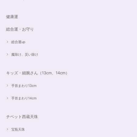
健康運
総合運・お守り
総合運up
魔除け、災い除け
キッズ・細腕さん（13cm、14cm）
手首まわり13cm
手首まわり14cm
チベット西蔵天珠
宝瓶天珠