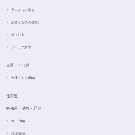
宇宙からの導き
必要なものの引寄せ
癒される
ブロック解除
金運・くじ運
金運・くじ運up
仕事運
勉強運・試験・昇進
集中力up
昇進運up