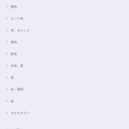
紫色
ピンク色
赤、オレンジ
黄色
緑色
水色、青
黒
白・透明
金
マルチカラー