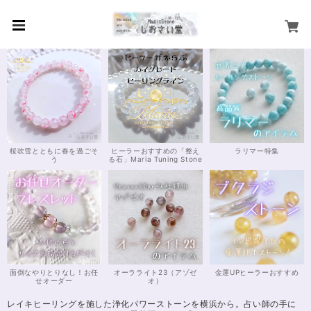
桜吹雪とともに春を過ごそ
ヒーラーおすすめの「整え
ラリマー特集
う
る石」Maria Tuning Stone
面倒なやりとりなし！お任
オーラライト23（アゾゼ
金運UPヒーラーおすすめ
せオーダー
オ）
レイキヒーリングを施した浄化パワーストーンを横浜から。占い師の手に