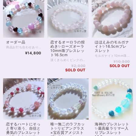
オーダー品
恋するオーロラの煌
ほほえみのモルガナ
めき✨ローズオーラ
イト✨16.5cmブレ
商品お打ち合わせありがとうございました(｡ᵕᴗᵕ｡) ※この商品はオーダー商品です ご予約のお客様のみご購入可能です
10mm珠ブレスレッ
スレット
¥14,800
ト16.5cm
モルガナイト10mm珠のブレスレットです。 モルガナイトは、皆さまご存知アクアマリン、の「ピンクのやつ」に該当します。 いわゆるベリルという石ですね。ベリルの青がアクアマリン、ピンクがモルガナイトです。 アクアマリンがよくコミュニケーションの石といわれるのと同じく、 モルガナイトもコミュニケーションを支えてくれると伝えられます。 またモルガナイトの場合、やわらかなピンク色から 恋愛面でのコミュニケーションに効果を発揮したり、 柔らかな雰囲気を身に付け、愛され体質にしてくれる、とも。 癒しの女神様がにっこりとほほえむような、 そんな1本をぜひ身に付けてみてください。 ◆レイキヒーリング浄化、石言葉付ラッピングの上、送料無料でお届け致します。※石言葉は、お届けする石に関連する言葉のなかから占い師が選択した1つを、メッセージリボンにしてお届けします。※レイキヒーリング不要の方はご購入時コメント欄でお知らせくださいませ。 ◆特記のあるものを除き、全て天然に産出したパワーストーンを使用致しております。珠によって個別の色合い差、地中にて生じるクラック（ヒビ）、微少なインクルージョン（内包物）等が見られることがございますので、予めご承知置きくださいませ。再販品につきましては、お写真とは別の珠であっても同グレード、同様の色合いでご用意させていただきます。お届け致しますものは全て、当社基準をクリアした商品です。微少な色合いの違い、クラック、インクルージョンによる返品、交換はできかねますが、商品写真にない大きなもの等、気に掛かる場合はまず一度ご連絡ください。お客様撮影によるお写真を拝見させていただき、返送料のみお客様ご負担にて、交換を承ります。 ◆できるだけ現物に近いお色での撮影を心がけておりますが、モニター彩度等によって多少、色の相違が出る場合があります。ご容赦くださいませ。 ◆石数・デザイン調整によりサイズオーダーも可能ですので、お気軽にご連絡ください。（オーダーや、サイズ等ご確認事項のある場合は、購入手続き前にご連絡くださいませ。連絡先は、BASE内お問い合わせボタンや、Twitter @siosaido をご利用ください。） ◆こちらの商品は拡大オーダーに珠入荷のためのお時間をいただくことがございます。 店舗使用：2508 ヒーラーおすすめ
淡くきらめくピンクの光、ロマンスを呼び込むお守りに。 ローズオーラ10ミリ珠のブレスレットです。 ローズオーラは、ローズクォーツにアメリカの特殊技術で金属を蒸着してつくる、特別な水晶です。 ローズクォーツに与えられた基本的な意味、効果を踏襲しつつも、 それをさらに強めるスピリチュアルな一面をもっています。 「オーラ」加工によって、直感を高め 精神的な成長をもたらすともいわれており、 単なる恋愛運アップの石ではなく、 愛と美において自己成長を促したい方にもおすすめです。 意味や効果の面をさておいても、半透明のローズオーラは非常に美麗で人目をひきます。 一方、ピンクではあるものの、色味が薄く穏やかなため 身に付けていても決して目立つわけではないのが良いところ。 ローズオーラには全く透明感のないものもありますが お写真5枚目、黒背景のお写真を掲載しましたとおり 向こう側の薄く透けるカラーで、 ビジネスシーンなどでも気負うことなく身に付けられるでしょう。 ◆レイキヒーリング浄化、石言葉付ラッピングの上、送料無料でお届け致します。※石言葉は、お届けする石に関連する言葉のなかから占い師が選択した1つを、メッセージリボンにしてお届けします。※レイキヒーリング不要の方はご購入時コメント欄でお知らせくださいませ。 ◆特記のあるものを除き、全て天然に産出したパワーストーンを使用致しております。珠によって個別の色合い差、地中にて生じるクラック（ヒビ）、微少なインクルージョン（内包物）等が見られることがございますので、予めご承知置きくださいませ。再販品につきましては、お写真とは別の珠であっても同グレード、同様の色合いでご用意させていただきます。お届け致しますものは全て、当社基準をクリアした商品です。微少な色合いの違い、クラック、インクルージョンによる返品、交換はできかねますが、商品写真にない大きなもの等、気に掛かる場合はまず一度ご連絡ください。お客様撮影によるお写真を拝見させていただき、返送料のみお客様ご負担にて、交換を承ります。 ◆できるだけ現物に近いお色での撮影を心がけておりますが、モニター彩度等によって多少、色の相違が出る場合があります。ご容赦くださいませ。 ◆石数・デザイン調整によりサイズオーダーも可能ですので、お気軽にご連絡ください。（オーダーや、サイズ等ご確認事項のある場合は、購入手続き前にご連絡くださいませ。連絡先は、BASE内お問い合わせボタンや、Twitter @siosaido をご利用ください。） ◆こちらの商品は拡大オーダーに珠入荷のためのお時間をいただくことがございます。 店舗使用：2509 ヒーラーおすすめ
¥10,800
¥2,800
SOLD OUT
SOLD OUT
海神のブレスレット
恋するハートにそっ
唯一無二のラフカッ
✨最高級ラリマー入
と寄り添う、自信と
ト✨リビアングラス
りブレスレット
勇気のブレスレット
×宝石質アメジスト