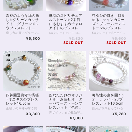
森林のような緑の癒
魅惑のスピリチュア
ワタシの輝き、目覚
し✨グリーンカルサ
ルストーン✨2本目
める。✨インカロー
イト・グリーンメノ
にもおすすめチャロ
ズ・ブルームーンス
ウブレスレット
アイトのブレスレッ
トーンのブレスレッ
16.5cm
ト16.5cm
ト16.5cm
癒し力の高いグリーンメノウとグリーンカルサイトを使ったブレスレットです。 グリーンカルサイトは割れやすい性質があり、 天然石ビーズに加工されていることはさほど多くはありません。 アレルギー、花粉症を緩和するとも言われており、春先のぐずぐずした時期はもちろん、夏場の暑い時期にも涼しげでおすすめです。 また、心の調和をもたらすといわれるグリーン瑪瑙、 光をサンキャッチャーのように拡散して浄化力を高める 64面カットクリスタルを使用しています。 ※微細ですがカットにムラのある珠がございます。お写真3枚目左上の珠をご覧ください ◆レイキヒーリング浄化、石言葉付ラッピングの上、送料無料でお届け致します。※石言葉は、お届けする石に関連する言葉のなかから占い師が選択した1つを、メッセージリボンにしてお届けします。※レイキヒーリング不要の方はご購入時コメント欄でお知らせくださいませ。 ◆特記のあるものを除き、全て天然に産出したパワーストーンを使用致しております。珠によって個別の色合い差、地中にて生じるクラック（ヒビ）、微少なインクルージョン（内包物）等が見られることがございますので、予めご承知置きくださいませ。再販品につきましては、お写真とは別の珠であっても同グレード、同様の色合いでご用意させていただきます。お届け致しますものは全て、当社基準をクリアした商品です。微少な色合いの違い、クラック、インクルージョンによる返品、交換はできかねますが、商品写真にない大きなもの等、気に掛かる場合はまず一度ご連絡ください。お客様撮影によるお写真を拝見させていただき、返送料のみお客様ご負担にて、交換を承ります。 ◆できるだけ現物に近いお色での撮影を心がけておりますが、モニター彩度等によって多少、色の相違が出る場合があります。ご容赦くださいませ。 ◆石数・デザイン調整によりサイズオーダーも可能ですので、お気軽にご連絡ください。（オーダーや、サイズ等ご確認事項のある場合は、購入手続き前にご連絡くださいませ。連絡先は、BASE内お問い合わせボタンや、Twitter @siosaido をご利用ください。） 店舗使用：2454
4Aグレードのチャロアイトをひと粒、中央に据えた、シンプルでうつくしいブレスレットです。 チャロアイトは世界三大ヒーリングストーンに数えられる癒しの石でありながら、人を魅了する魅惑の石ともいわれてきました。 不思議な透明感をもつマーブル模様の紫色は、精神世界の高みへと持つ人をいざなってくれます。 癒しの力の強さから、ヒーラーやスピリチュアリストにも人気の石です。 チャロアイト両脇は14kgf、金属アレルギー対応ゴールドフィルド。 基本的に金属アレルギーが起こりにくいといわれていますが、すぐにアレルギーが起こってしまうなど敏感な方は避けたほうが良いかもしれません。 水晶、タイチンルチルクォーツへの変更が可能です。お気軽にメッセージをお送りください。 対面にブルームーンストーンを1石、ラベンダーアメジストを2石配置しています。 ほか、6mmクリスタルの細身なつくりで2本目の重ねづけブレスレットとしてもおすすめです。 全体とおして癒し力、守護力が高く、悪意、邪念をよせつけない造りです。 ◆レイキヒーリング浄化、石言葉付ラッピングの上、送料無料でお届け致します。※石言葉は、お届けする石に関連する言葉のなかから占い師が選択した1つを、メッセージリボンにしてお届けします。※レイキヒーリング不要の方はご購入時コメント欄でお知らせくださいませ。 ◆特記のあるものを除き、全て天然に産出したパワーストーンを使用致しております。珠によって個別の色合い差、地中にて生じるクラック（ヒビ）、微少なインクルージョン（内包物）等が見られることがございますので、予めご承知置きくださいませ。再販品につきましては、お写真とは別の珠であっても同グレード、同様の色合いでご用意させていただきます。お届け致しますものは全て、当社基準をクリアした商品です。微少な色合いの違い、クラック、インクルージョンによる返品、交換はできかねますが、商品写真にない大きなもの等、気に掛かる場合はまず一度ご連絡ください。お客様撮影によるお写真を拝見させていただき、返送料のみお客様ご負担にて、交換を承ります。 ◆できるだけ現物に近いお色での撮影を心がけておりますが、モニター彩度等によって多少、色の相違が出る場合があります。ご容赦くださいませ。 ◆石数・デザイン調整によりサイズオーダーも可能ですので、お気軽にご連絡ください。（オーダーや、サイズ等ご確認事項のある場合は、購入手続き前にご連絡くださいませ。連絡先は、BASE内お問い合わせボタンや、Twitter @siosaido をご利用ください。） 店舗使用：2411 ヒーラーおすすめ
5Aグレードの8mmインカローズ1粒に、 5mmのブルームーンストーン、 6mmのレインボーオーラ、ローズオーラ。 優しい色合いに 鮮やかな1粒ピンクがドキっとさせる ちょっと小悪魔な美容運ブレスレットです。 インカローズを除き、5～6mmの珠でできているため、 全体のシルエットが細身で、 腕まわりに華奢な印象を与えます。 珠は小さめでも、しっかりと輝きを放つ粒が使われており エレガントで、華やかな印象も。 腕時計と一緒につけたり、 他のブレスレットと一緒につけたりするのもおすすめです。 ◆レイキヒーリング浄化、石言葉付ラッピングの上、送料無料でお届け致します。※石言葉は、お届けする石に関連する言葉のなかから占い師が選択した1つを、メッセージリボンにしてお届けします。※レイキヒーリング不要の方はご購入時コメント欄でお知らせくださいませ。 ◆特記のあるものを除き、全て天然に産出したパワーストーンを使用致しております。珠によって個別の色合い差、地中にて生じるクラック（ヒビ）、微少なインクルージョン（内包物）等が見られることがございますので、予めご承知置きくださいませ。再販品につきましては、お写真とは別の珠であっても同グレード、同様の色合いでご用意させていただきます。お届け致しますものは全て、当社基準をクリアした商品です。微少な色合いの違い、クラック、インクルージョンによる返品、交換はできかねますが、商品写真にない大きなもの等、気に掛かる場合はまず一度ご連絡ください。お客様撮影によるお写真を拝見させていただき、返送料のみお客様ご負担にて、交換を承ります。 ◆できるだけ現物に近いお色での撮影を心がけておりますが、モニター彩度等によって多少、色の相違が出る場合があります。ご容赦くださいませ。 ◆石数・デザイン調整によりサイズオーダーも可能ですので、お気軽にご連絡ください。（オーダーや、サイズ等ご確認事項のある場合は、購入手続き前にご連絡くださいませ。連絡先は、BASE内お問い合わせボタンや、Twitter @siosaido をご利用ください。） 店舗使用：2431
¥5,500
¥3,320
¥5,600
SOLD OUT
SOLD OUT
四神開運御守✨瑪瑙
あなただけのオリジ
可能性の扉を開く✨
×オニキスのブレス
ナル！お任せオーダ
オーラライト23ブ
レット16.5cm
ーパワーストーンブ
レスレット16.5cm
レスレット（色調選
金彫りの四神が輝く開運ブレスレット。 四方を守る神獣が運を開きます。 東洋では四方を青龍、白虎、朱雀、玄武とよばれる4匹の神獣が守るといい、 この4つは四神とも呼ばれてきました。 風水では四神が相応していることが繁栄をもたらすとされています。 四神にはそれぞれ対応する色がありますが こちらのブレスレットは、 青龍の緑（これは古くは青と呼ばれた色）をグリーン瑪瑙 白虎の白をホワイトオニキス 朱雀の赤を赤瑪瑙 玄武の黒をブラックオニキス 天然石で適合する色をそれぞれ表し カラフルかつオーラバランス良く 仕上げております。 運気上昇、悪運除けにおすすめです。 ◆レイキヒーリング浄化、石言葉付ラッピングの上、送料無料でお届け致します。※石言葉は、お届けする石に関連する言葉のなかから占い師が選択した1つを、メッセージリボンにしてお届けします。※レイキヒーリング不要の方はご購入時コメント欄でお知らせくださいませ。 ◆特記のあるものを除き、全て天然に産出したパワーストーンを使用致しております。珠によって個別の色合い差、地中にて生じるクラック（ヒビ）、微少なインクルージョン（内包物）等が見られることがございますので、予めご承知置きくださいませ。再販品につきましては、お写真とは別の珠であっても同グレード、同様の色合いでご用意させていただきます。お届け致しますものは全て、当社基準をクリアした商品です。微少な色合いの違い、クラック、インクルージョンによる返品、交換はできかねますが、商品写真にない大きなもの等、気に掛かる場合はまず一度ご連絡ください。お客様撮影によるお写真を拝見させていただき、返送料のみお客様ご負担にて、交換を承ります。 ◆できるだけ現物に近いお色での撮影を心がけておりますが、モニター彩度等によって多少、色の相違が出る場合があります。ご容赦くださいませ。 ◆石数・デザイン調整によりサイズオーダーも可能ですので、お気軽にご連絡ください。（オーダーや、サイズ等ご確認事項のある場合は、購入手続き前にご連絡くださいませ。連絡先は、BASE内お問い合わせボタンや、Twitter @siosaido をご利用ください。） ・ヒーラーおすすめ 店舗使用：2425
自分が本来もっている運を切り開くといわれる、オーラライト23のブレスレットです。 オーラライト23は、全体的にはアメジストですが、内包物が23種類もあり、それぞれの効果をすべて身に受けることができるため、とてもパワーの強い石。 浄化やリラックスを通して、自分の課題を洗い出し、立ち向かう勇気やパワー、運をもたらしてくれるとして、スピリチュアル的にも重視されています。 進むべき道を見出したい方、判断力を身に付けたい方、 自分の使命を見つけたい方などにおすすめです。 今回はHeaven＆Earth社経由のオーラライト23アゾゼオを6珠使用しています。 また中央と背面に1珠ずつ、ピンクフローライトを入れてあります。 フローライトは知性の石ともいわれ、ものごとをしっかりと考えたり、良いアイデアを出したりする部分を支えてくれます。 スピリチュアル的なインスピレーションに加えて、自分のもつ知性もフルに活用できる組み合わせです。 ◆レイキヒーリング浄化、石言葉付ラッピングの上、送料無料でお届け致します。※石言葉は、お届けする石に関連する言葉のなかから占い師が選択した1つを、メッセージリボンにしてお届けします。※レイキヒーリング不要の方はご購入時コメント欄でお知らせくださいませ。 ◆特記のあるものを除き、全て天然に産出したパワーストーンを使用致しております。珠によって個別の色合い差、地中にて生じるクラック（ヒビ）、微少なインクルージョン（内包物）等が見られることがございますので、予めご承知置きくださいませ。再販品につきましては、お写真とは別の珠であっても同グレード、同様の色合いでご用意させていただきます。お届け致しますものは全て、当社基準をクリアした商品です。微少な色合いの違い、クラック、インクルージョンによる返品、交換はできかねますが、商品写真にない大きなもの等、気に掛かる場合はまず一度ご連絡ください。お客様撮影によるお写真を拝見させていただき、返送料のみお客様ご負担にて、交換を承ります。 ◆できるだけ現物に近いお色での撮影を心がけておりますが、モニター彩度等によって多少、色の相違が出る場合があります。ご容赦くださいませ。 ◆石数・デザイン調整によりサイズオーダーも可能ですので、お気軽にご連絡ください。（オーダーや、サイズ等ご確認事項のある場合は、購入手続き前にご連絡くださいませ。連絡先は、BASE内お問い合わせボタンや、Twitter @siosaido をご利用ください。） 店舗使用：2413 ヒーラーおすすめ
択可）
デザイン、石の種類等、内容をすべてパワーストーンヒーラーにお任せいただくオーダーシステムです。 チャネリング、石鑑定などを通して石を選定させていただきます。 以下の各項目をよくお読みいただき、お申し込みへお進みください。 【種類を選択してください】 種類は主に色ですが、下のほうにマルチカラー、五行、四大元素、チャクラ、四神などの分類もございます。 ご希望のものを選択してください。 【備考欄にご記入いただきたいこと】 ご注文のお手続き時に表示される備考欄に、 （必須）・性別（デザインに影響するため物理的ではなく自認される性別でお願い致します(_ _*)） （必須）・手首周りのサイズ （ある人だけ必須）・金属アレルギーあり を、ご記入ください。 ※ご記入のない場合、お申し込み時にご記入いただきましたメールやSMSへお問い合わせさせていただきます。 ※金属アレルギーの明記がない方につきましては、真鍮、合金などの金属パーツが使われることがございます。 以下の項目は、必須ではありませんが、ご希望があればご記入ください。 ・申し込み画面で選択した色以外で使いたい色 ・ブレスレットに込めたいお願い事 ・珠の大きさ（大きめ、小さめ） ・色合いの明るめ、暗め ・ゆるめ希望 など 【注意点】 ・デザインはお任せ、お届け前のデザイン確認はありません。 むしろデザイン打ち合わせとかめんどくさいし よくわからないから任せたい、という方向けのメニューです。 ・石種の選択は基本的にヒーラーにお任せとなります。 もし特に気になる石があるようでしたら 備考欄にご記入いただいても結構です。 金額が見合わない場合を除き かなりの確率でその石が入ると推測されます。 しかしとても高額な石の場合など、例外もありますことを 予めご了承くださいませ。 ・こちらは定額のサービスです。 金額をかんがみて石を選択させていただきます。 お値段からしてそう低級な石は入りません。 店内の8,000円前後の商品をご覧いただきまして どんな感じかご確認いただくと良いと思います。 ・つまりこのサービスはお得です。 ・お届け後のクレーム、リターン等は一切承りません。 石は天然のものですので、クラック（ヒビ）、インクルージョン（内包物）、エクボ（凹み）が入るものがございます。 ジェムストーンヒーラーの責任において、いただきました金額に見合ったクオリティのものをお届けすることをおお約束致します。 全体的な石の平均クオリティにつきましては店内の天然石をご覧いただき、ご確認くださいませ。 【例えば、画像のブレスレットは？】 画像にあるブレスレットには ・モルガナイト（ピンクベリル）5A ・アルバイトSA ・ピンクカルサイト ・ピンクフローライト5A ・カット水晶 などが入っています。 出荷時レイキヒーリング、無料ラッピング付きとなります。 わからない点は、画面内のお問い合わせボタン、Twitter @siosaido までお気軽にお問い合わせくださいませ。
¥3,800
¥5,780
¥7,000