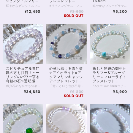
16.5cm
✨ピンクトルマリン
ブレスレット
16.5cm
16.5cm
鮮やかなブルーグラデーションが美しい 海神のブレスレット。 中央にシーブルーカルセドニー アイスアマゾナイト、アパタイトの 透明感のある組み合わせ。 また対面の1粒ラリマーは 世界三大ヒーリングストーンの1つとも言われています。 気持ちを明るく支え、 深い癒しをもたらしてくれるブレスレット。 シーブルーカルセドニー10mm アイスアマゾナイト7.5mm アパタイト7mm ラリマー7mm 5Aグレード ◆レイキヒーリング浄化、ラッピングの上、送料無料でお届け致します。 ◆特記のあるものを除き、全て天然に産出したパワーストーンを使用致しております。珠によって個別の色合い差、地中にて生じるクラック（ヒビ）、微少なインクルージョン（内包物）等が見られることがございますので、予めご承知置きくださいませ。再販品につきましては、お写真とは別の珠であっても同グレード、同様の色合いでご用意させていただきます。お届け致しますものは全て、当社基準をクリアした商品です。微少な色合いの違い、クラック、インクルージョンによる返品、交換はできかねますが、商品写真にない大きなもの等、気に掛かる場合はまず一度ご連絡ください。お客様撮影によるお写真を拝見させていただき、返送料のみお客様ご負担にて、交換を承ります。 ◆石数・デザイン調整によりサイズオーダーも可能ですので、お気軽にご連絡ください。（オーダーや、サイズ等ご確認事項のある場合は、購入手続き前にご連絡くださいませ。連絡先は、BASE内お問い合わせボタンや、Twitter @siosaido をご利用ください。） 店舗使用：2463
鮮やかなピンクトルマリンに、優しさのディープローズクォーツ、 癒し力のピンクフローライトを合わせたパワーストーンブレスレット。 美しくなりたい 優しい恋をしたい…… そんな、女性ならあたりまえの願い事を そっとサポートしていく石たちです。 3珠、8mmミラーボールカットの水晶が入っていますが、 その他の水晶にも見える丸玉はピンクフローライトです。 ピンクトルマリンもディープローズクォーツも いずれも優れた恋愛サポート、またメンタル・優しさサポートの石ですが、 フローライトはとりわけ気配が優しく、柔らかで 各石の調和を取りながら愛される運気を育むのに役立つでしょう。 ◆レイキヒーリング浄化、石言葉付ラッピングの上、送料無料でお届け致します。※石言葉は、お届けする石に関連する言葉のなかから占い師が選択した1つを、メッセージリボンにしてお届けします。※レイキヒーリング不要の方はご購入時コメント欄でお知らせくださいませ。 ◆特記のあるものを除き、全て天然に産出したパワーストーンを使用致しております。珠によって個別の色合い差、地中にて生じるクラック（ヒビ）、微少なインクルージョン（内包物）等が見られることがございますので、予めご承知置きくださいませ。再販品につきましては、お写真とは別の珠であっても同グレード、同様の色合いでご用意させていただきます。お届け致しますものは全て、当社基準をクリアした商品です。微少な色合いの違い、クラック、インクルージョンによる返品、交換はできかねますが、商品写真にない大きなもの等、気に掛かる場合はまず一度ご連絡ください。お客様撮影によるお写真を拝見させていただき、返送料のみお客様ご負担にて、交換を承ります。 ◆できるだけ現物に近いお色での撮影を心がけておりますが、モニター彩度等によって多少、色の相違が出る場合があります。ご容赦くださいませ。 ◆石数・デザイン調整によりサイズオーダーも可能ですので、お気軽にご連絡ください。（オーダーや、サイズ等ご確認事項のある場合は、購入手続き前にご連絡くださいませ。連絡先は、BASE内お問い合わせボタンや、Twitter @siosaido をご利用ください。） 店舗使用：2506
※リビアングラス、アメジスト共に、再入荷が未定の玉で数量が限られます。 また昨今、クラッククォーツオーラは欠品することが多く 再販の予定は在庫状況によります※ 2つと同じ形のないラフのリビアングラスに、 透明度抜群の宝石質アメジスト。 そして昨今品薄の続く、クラッククォーツオーラがパールのように輝く 強いオーラのブレスレットです。 リビアングラスは出会う人を選ぶといわれる石。 持ち主さまには必ず、リビアングラスとの強いご縁があるそうです。 ラフにカットされたリビアングラスは透明度も高く、 特徴的な気泡も入っています。 同じ形のないリビアングラスとの出会いをぜひ楽しんでください。 またリビアングラスの両脇を飾る宝石質のアメジストは 美しく細かなカットが施され、光を拡散する良品です。 クラッククォーツオーラは、クラッククォーツに金属を蒸着して作るスピリチュアルストーンです。 水晶への蒸着を行うレインボーオーラと違い、 中に細かなクラックが入っており、全体として白色が目立ちパールのような輝きが出ますが 透明度もあるため、光が拡散し大変美しい1本です。 ◆レイキヒーリング浄化、石言葉付ラッピングの上、送料無料でお届け致します。※石言葉は、お届けする石に関連する言葉のなかから占い師が選択した1つを、メッセージリボンにしてお届けします。※レイキヒーリング不要の方はご購入時コメント欄でお知らせくださいませ。 ◆特記のあるものを除き、全て天然に産出したパワーストーンを使用致しております。珠によって個別の色合い差、地中にて生じるクラック（ヒビ）、微少なインクルージョン（内包物）等が見られることがございますので、予めご承知置きくださいませ。再販品につきましては、お写真とは別の珠であっても同グレード、同様の色合いでご用意させていただきます。お届け致しますものは全て、当社基準をクリアした商品です。微少な色合いの違い、クラック、インクルージョンによる返品、交換はできかねますが、商品写真にない大きなもの等、気に掛かる場合はまず一度ご連絡ください。お客様撮影によるお写真を拝見させていただき、返送料のみお客様ご負担にて、交換を承ります。 ◆できるだけ現物に近いお色での撮影を心がけておりますが、モニター彩度等によって多少、色の相違が出る場合があります。ご容赦くださいませ。 ◆石数・デザイン調整によりサイズオーダーも可能ですので、お気軽にご連絡ください。（オーダーや、サイズ等ご確認事項のある場合は、購入手続き前にご連絡くださいませ。連絡先は、BASE内お問い合わせボタンや、Twitter @siosaido をご利用ください。） ヒーラーおすすめ 店舗使用：2467
¥5,200
¥12,490
¥8,600
SOLD OUT
スピリチュアル専門
心落ち着ける青と藍
癒しと開運の御守✨
職の方も注目！ヒー
✨アイオライト×ア
ラリマー&ブルーグ
リングのパワー宿る
クアマリンキャッツ
リーンフローライト
奇跡の石✨透明感抜
アイブレスレット
ブレスレット
群4Aclassスコロラ
16.5cm
16.5cm
稀少石のなかでも知名度がほどよく低い スコロライトのブレスレットです。 品質の良い4Aクラスの10mm珠を用い すっきりと、かつ存在感のある1本に仕上げています。 スコロライトは、アメジストから生成される 人の手が加わった石です。 しかし、「スコロライトを作ろう」としても 実際にきれいなスコロライトに「なる」ことは 少ないのだそうです。 処理中に割れる、色が出ない といったことが多いため、 きれいなスコロライトは「奇跡の石」と呼ばれることもあります。 通常のアメジストとは違った ミルキーのかった薄いラベンダー色は、 見る人を何ともいえない、切ない、温かな気持ちにさせてくれます。 アメジストも癒しのパワーが強い石ですが スコロライトならではの色あいの優しさと 希少性が加わることで、 ヒーリングの力はさらに強いものとなるのです。 高品質のスコロライトは ヒーラーさん、占い師さんのお守りアイテムにもおすすめ。 スピリチュアル的に負荷の強いお仕事をされていても しっかりとお守りしてくれることでしょう。 そんな稀少なスコロライトですが 10mmの珠になると出回る数はさらに減ります。 天然石業界全体をみても数の限られる 参考上代40,000円upの高品質クラスです。 ぜひこの機会にお手にとってみてくださいね。 ◆レイキヒーリング浄化、石言葉付ラッピングの上、送料無料でお届け致します。※石言葉は、お届けする石に関連する言葉のなかから占い師が選択した1つを、メッセージリボンにしてお届けします。※レイキヒーリング不要の方はご購入時コメント欄でお知らせくださいませ。 ◆特記のあるものを除き、全て天然に産出したパワーストーンを使用致しております。珠によって個別の色合い差、地中にて生じるクラック（ヒビ）、微少なインクルージョン（内包物）等が見られることがございますので、予めご承知置きくださいませ。スコロライトはクラックの多い天然石です。4Aクラスでも大きなクラックがいくつか見られますので、あらかじめご了承くださいませ。 再販品につきましては、お写真とは別の珠であっても同グレード、同様の色合いでご用意させていただきます。お届け致しますものは全て、当社基準をクリアした商品です。微少な色合いの違い、クラック、インクルージョンによる返品、交換はできかねますが、商品写真にない大きなもの等、気に掛かる場合はまず一度ご連絡ください。お客様撮影によるお写真を拝見させていただき、返送料のみお客様ご負担にて、交換を承ります。 ◆できるだけ現物に近いお色での撮影を心がけておりますが、モニター彩度等によって多少、色の相違が出る場合があります。ご容赦くださいませ。 ◆石数・デザイン調整によりサイズオーダーも可能ですので、お気軽にご連絡ください。石の増減に伴い加算、値引きが発生することがございます。オーダーや、サイズ等ご確認事項のある場合は、購入手続き前にご連絡くださいませ。連絡先は、BASE内お問い合わせボタンや、Twitter @siosaido をご利用ください。 ヒーラーおすすめ 店舗使用：2460
「青」という色は不思議。 熱くなった気持ちを抑えて 怜悧に的確に 明日を見据える力をくれる。 【アイオライト】6mm石 5Aグレード 天然石アイオライトの 最高品質、5Aグレード。 透明度の高いおすすめ品です。 アイオライトに太陽光を透かすと方角を示すため、 海賊（ヴァイキング）が羅針盤の代わりとして 使っていたとも言われますが、 このように、アイオライトは 人生の指針を指し示してくれるそうです。 自分自身の方向転換、 新規のチャレンジ、 仕事運、就職運、転職運のUPにもおすすめ。 【アクアマリンキャッツアイ】6mm8石 5Aグレード 半透明の、5Aグレードアクアマリンキャッツアイ。 キャッツアイ効果はさほど強くありませんが、 青空のようなとろみのある爽やかな色あいが魅力的な石です。 アクアマリンは主に恋愛運、結婚運、 コミュニケーションの運を上げる石として知られていますが、 アクアマリンキャッツアイも同じように、 人とのコミュニケーションを助けることによって 円滑な人間関係を構築するのに役立ったり 自分の進むべき道へのご縁を 導くとも言われています。 【クラッククォーツ】8mm8石 天然水晶。クラック加工は人工です。 意味合いとしては水晶に同じですが、 クラックによって光の屈折、拡散が生じることで、 空間ごと浄化するパワーを持つと考えられています。 【ホワイトカルセドニー】8mm4石 縁結びの石と言われるカルセドニー。 なかでも白色のものは 仕事運、友情運など 全般的な人間関係を司るとも言われます。 こちらのブレスレットにはアクアマリンが入っていることで 恋愛運のご縁もつなぐことができるでしょう。 【クリスタル（ボタン型）】4mm8石 身の回りを浄化すると言われます。 ボタンカットによって、 太陽の光などを拡散し きらきらと煌めく美しい輝きを 見せてくれます。 ◆レイキヒーリング浄化、石言葉付ラッピングの上、送料無料でお届け致します。※石言葉は、お届けする石に関連する言葉のなかから占い師が選択した1つを、メッセージリボンにしてお届けします。※レイキヒーリング不要の方はご購入時コメント欄でお知らせくださいませ。 ◆特記のあるものを除き、全て天然に産出したパワーストーンを使用致しております。珠によって個別の色合い差、地中にて生じるクラック（ヒビ）、微少なインクルージョン（内包物）等が見られることがございますので、予めご承知置きくださいませ。再販品につきましては、お写真とは別の珠であっても同グレード、同様の色合いでご用意させていただきます。お届け致しますものは全て、当社基準をクリアした商品です。微少な色合いの違い、クラック、インクルージョンによる返品、交換はできかねますが、商品写真にない大きなもの等、気に掛かる場合はまず一度ご連絡ください。お客様撮影によるお写真を拝見させていただき、返送料のみお客様ご負担にて、交換を承ります。 ◆できるだけ現物に近いお色での撮影を心がけておりますが、モニター彩度等によって多少、色の相違が出る場合があります。ご容赦くださいませ。 ◆石数・デザイン調整によりサイズオーダーも可能ですので、お気軽にご連絡ください。（オーダーや、サイズ等ご確認事項のある場合は、購入手続き前にご連絡くださいませ。連絡先は、BASE内お問い合わせボタンや、Twitter @siosaido をご利用ください。） 店舗使用：2459
5Aクラスの7mmラリマーを1粒に、 6mmクリスタル、ブルーグリーンフローライトを合わせた 細身のブレスレットです。 ラリマーは世界三大ヒーリングストーンにも数えられる 癒しの石。 海を思わせる水色に ほっとする空気を感じる方も多いでしょう。 フローライトはやはり癒しの力が強いほか 知恵の石ともいわれます。 思考を整理し、 身の回りを浄化することに役立つでしょう。 細身で色味も薄いため 他の天然石ブレスレットや時計と合わせて 2本目の重ね付け用にもおすすめです。 ◆レイキヒーリング浄化、石言葉付ラッピングの上、送料無料でお届け致します。※石言葉は、お届けする石に関連する言葉のなかから占い師が選択した1つを、メッセージリボンにしてお届けします。※レイキヒーリング不要の方はご購入時コメント欄でお知らせくださいませ。 ◆特記のあるものを除き、全て天然に産出したパワーストーンを使用致しております。珠によって個別の色合い差、地中にて生じるクラック（ヒビ）、微少なインクルージョン（内包物）等が見られることがございますので、予めご承知置きくださいませ。再販品につきましては、お写真とは別の珠であっても同グレード、同様の色合いでご用意させていただきます。お届け致しますものは全て、当社基準をクリアした商品です。微少な色合いの違い、クラック、インクルージョンによる返品、交換はできかねますが、商品写真にない大きなもの等、気に掛かる場合はまず一度ご連絡ください。お客様撮影によるお写真を拝見させていただき、返送料のみお客様ご負担にて、交換を承ります。 ◆できるだけ現物に近いお色での撮影を心がけておりますが、モニター彩度等によって多少、色の相違が出る場合があります。ご容赦くださいませ。 ◆石数・デザイン調整によりサイズオーダーも可能ですので、お気軽にご連絡ください。（オーダーや、サイズ等ご確認事項のある場合は、購入手続き前にご連絡くださいませ。連絡先は、BASE内お問い合わせボタンや、Twitter @siosaido をご利用ください。） ヒーラーおすすめ 店舗使用：2455
イトブレスレット
¥34,850
¥6,800
¥3,900
16.5cm
SOLD OUT