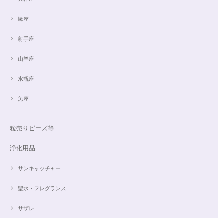
蠍座
射手座
山羊座
水瓶座
魚座
粒売りビーズ等
浄化用品
サンキャッチャー
聖水・フレグランス
サザレ